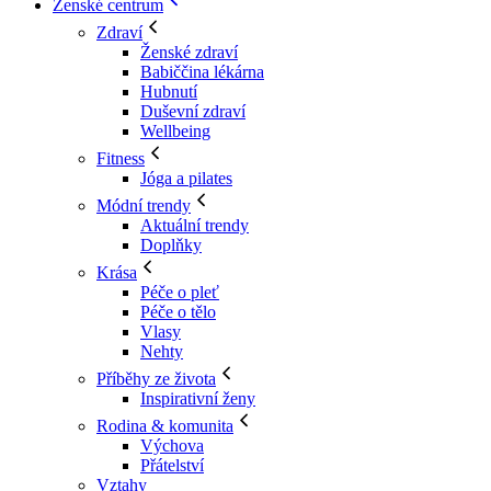
Ženské centrum
Zdraví
Ženské zdraví
Babiččina lékárna
Hubnutí
Duševní zdraví
Wellbeing
Fitness
Jóga a pilates
Módní trendy
Aktuální trendy
Doplňky
Krása
Péče o pleť
Péče o tělo
Vlasy
Nehty
Příběhy ze života
Inspirativní ženy
Rodina & komunita
Výchova
Přátelství
Vztahy