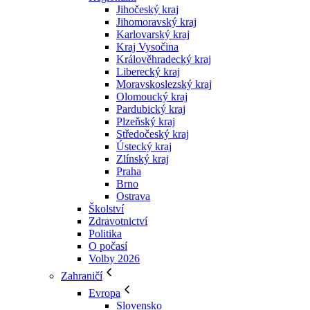
Jihočeský kraj
Jihomoravský kraj
Karlovarský kraj
Kraj Vysočina
Králověhradecký kraj
Liberecký kraj
Moravskoslezský kraj
Olomoucký kraj
Pardubický kraj
Plzeňský kraj
Středočeský kraj
Ústecký kraj
Zlínský kraj
Praha
Brno
Ostrava
Školství
Zdravotnictví
Politika
O počasí
Volby 2026
Zahraničí
Evropa
Slovensko