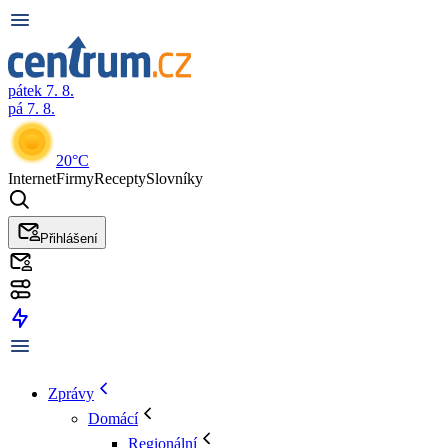
pátek 7. 8.
pá 7. 8.
20°C
Internet
Firmy
Recepty
Slovníky
Přihlášení
Zprávy
Domácí
Regionální