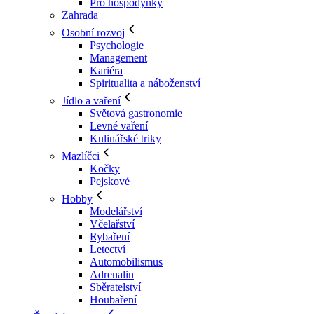
Pro hospodyňky
Zahrada
Osobní rozvoj
Psychologie
Management
Kariéra
Spiritualita a náboženství
Jídlo a vaření
Světová gastronomie
Levné vaření
Kulinářské triky
Mazlíčci
Kočky
Pejskové
Hobby
Modelářství
Včelařství
Rybaření
Letectví
Automobilismus
Adrenalin
Sběratelství
Houbaření