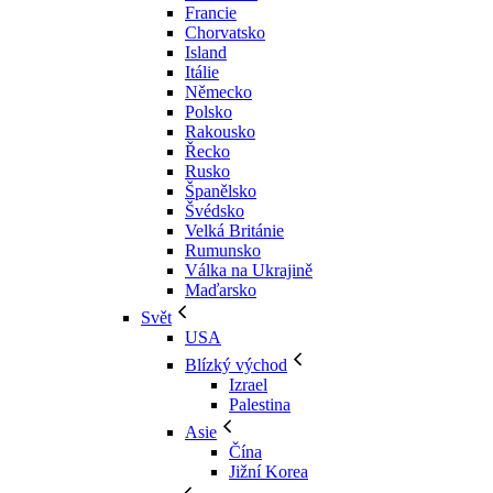
Francie
Chorvatsko
Island
Itálie
Německo
Polsko
Rakousko
Řecko
Rusko
Španělsko
Švédsko
Velká Británie
Rumunsko
Válka na Ukrajině
Maďarsko
Svět
USA
Blízký východ
Izrael
Palestina
Asie
Čína
Jižní Korea