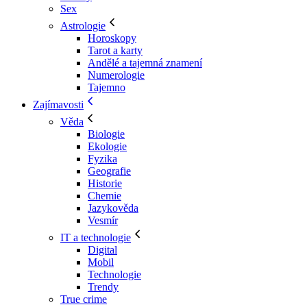
Sex
Astrologie
Horoskopy
Tarot a karty
Andělé a tajemná znamení
Numerologie
Tajemno
Zajímavosti
Věda
Biologie
Ekologie
Fyzika
Geografie
Historie
Chemie
Jazykověda
Vesmír
IT a technologie
Digital
Mobil
Technologie
Trendy
True crime