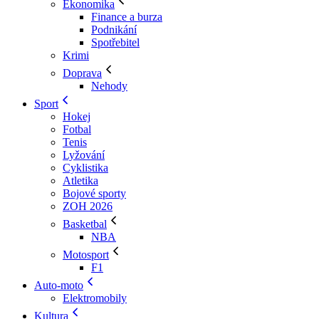
Ekonomika
Finance a burza
Podnikání
Spotřebitel
Krimi
Doprava
Nehody
Sport
Hokej
Fotbal
Tenis
Lyžování
Cyklistika
Atletika
Bojové sporty
ZOH 2026
Basketbal
NBA
Motosport
F1
Auto-moto
Elektromobily
Kultura