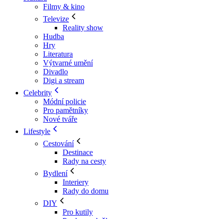
Filmy & kino
Televize
Reality show
Hudba
Hry
Literatura
Výtvarné umění
Divadlo
Digi a stream
Celebrity
Módní policie
Pro pamětníky
Nové tváře
Lifestyle
Cestování
Destinace
Rady na cesty
Bydlení
Interiery
Rady do domu
DIY
Pro kutily