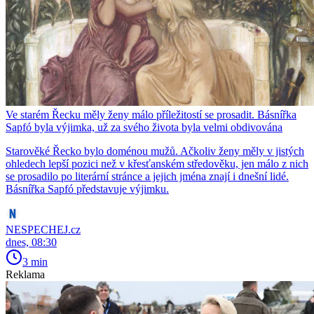
Ve starém Řecku měly ženy málo příležitostí se prosadit. Básnířka
Sapfó byla výjimka, už za svého života byla velmi obdivována
Starověké Řecko bylo doménou mužů. Ačkoliv ženy měly v jistých
ohledech lepší pozici než v křesťanském středověku, jen málo z nich
se prosadilo po literární stránce a jejich jména znají i dnešní lidé.
Básnířka Sapfó představuje výjimku.
NESPECHEJ.cz
dnes, 08:30
3 min
Reklama