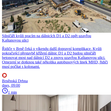
Silničáři kvůli pracím na dálnicích D1 a D2 opět uzavřou
Kaštanovou ulici
Řidiče v Brně čeká o víkendu další dopravní komplikace. Kvůli
pokračující přestavbě křížení dálnic D1 a D2 budou silničáři
betonovat most nad dálnicí D2 a znovu uzavřou Kaštanovou ulici.
Omezení se dotknou také několika autobusových linek MHD, řidiči
musí počítat s kolonami.
Brněnská Drbna
dnes, 09:00
1 min