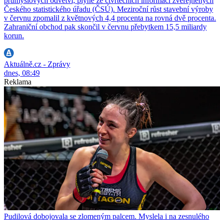
průmyslových odvětví, plyne ze čtvrtečních informací zveřejněných
Českého statistického úřadu (ČSÚ). Meziroční růst stavební výroby
v červnu zpomalil z květnových 4,4 procenta na rovná dvě procenta.
Zahraniční obchod pak skončil v červnu přebytkem 15,5 miliardy
korun.
Aktuálně.cz - Zprávy
dnes, 08:49
Reklama
Pudilová dobojovala se zlomeným palcem. Myslela i na zesnulého