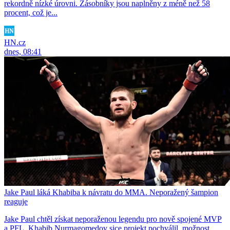
rekordně nízké úrovni. Zásobníky jsou naplněny z méně než 58
procent, což je...
HN.cz
dnes, 08:41
Jake Paul láká Khabiba k návratu do MMA. Neporažený šampion
reaguje
Jake Paul chtěl získat neporaženou legendu pro nově spojené MVP
a PFL. Khabib Nurmagomedov sice projekt pochválil, možnost