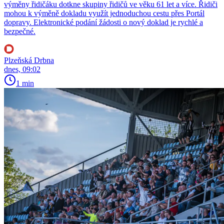
výměny řidičáku dotkne skupiny řidičů ve věku 61 let a více. Řidiči
mohou k výměně dokladu využít jednoduchou cestu přes Portál
dopravy. Elektronické podání žádosti o nový doklad je rychlé a
bezpečné.
Plzeňská Drbna
dnes, 09:02
1 min