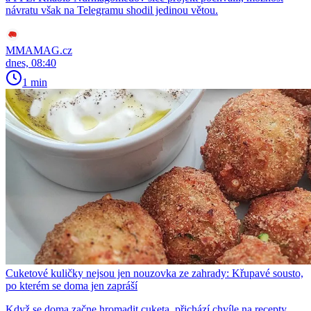
návratu však na Telegramu shodil jedinou větou.
MMAMAG.cz
dnes, 08:40
1 min
Cuketové kuličky nejsou jen nouzovka ze zahrady: Křupavé sousto,
po kterém se doma jen zapráší
Když se doma začne hromadit cuketa, přichází chvíle na recepty,