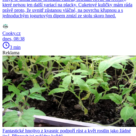
které nejsou jen další variací na placky. Cuketové kuličky mám ráda
právě proto, že uvnitř zůstanou vláčné, na povrchu křupnou a s
jednoduchým jogurtovým dipem zmizí ze stolu skoro hned.
Cooky.cz
dnes, 08:38
3 min
Reklama
Fantastické hnojivo z kvasnic podpoří růst a květ rostlin jako žádné