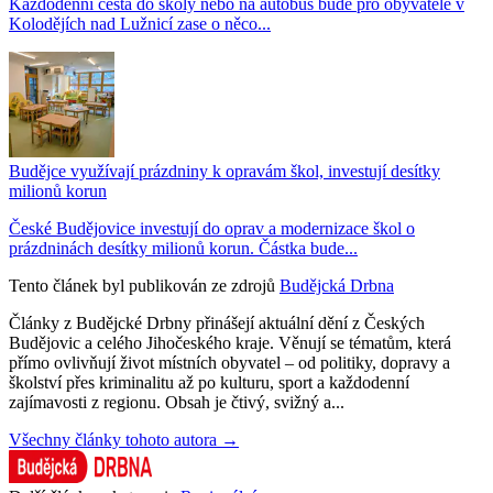
Každodenní cesta do školy nebo na autobus bude pro obyvatele v
Kolodějích nad Lužnicí zase o něco...
Budějce využívají prázdniny k opravám škol, investují desítky
milionů korun
České Budějovice investují do oprav a modernizace škol o
prázdninách desítky milionů korun. Částka bude...
Tento článek byl publikován ze zdrojů
Budějcká Drbna
Články z Budějcké Drbny přinášejí aktuální dění z Českých
Budějovic a celého Jihočeského kraje. Věnují se tématům, která
přímo ovlivňují život místních obyvatel – od politiky, dopravy a
školství přes kriminalitu až po kulturu, sport a každodenní
zajímavosti z regionu. Obsah je čtivý, svižný a...
Všechny články tohoto autora →