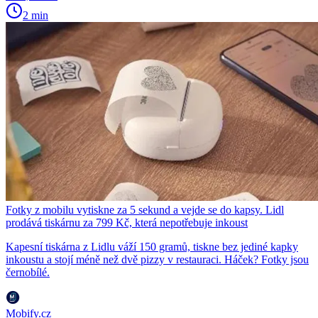
2 min
Fotky z mobilu vytiskne za 5 sekund a vejde se do kapsy. Lidl
prodává tiskárnu za 799 Kč, která nepotřebuje inkoust
Kapesní tiskárna z Lidlu váží 150 gramů, tiskne bez jediné kapky
inkoustu a stojí méně než dvě pizzy v restauraci. Háček? Fotky jsou
černobílé.
Mobify.cz