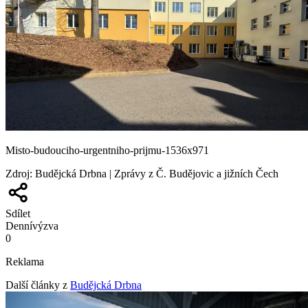
Misto-budouciho-urgentniho-prijmu-1536x971
Zdroj
:
Budějcká Drbna | Zprávy z Č. Budějovic a jižních Čech
Sdílet
Denní
výzva
0
Reklama
Další články z
Budějcká Drbna