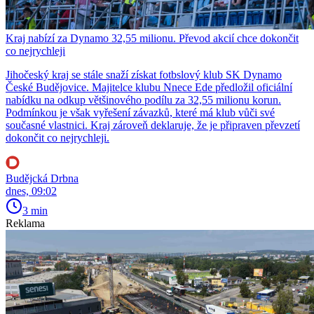
Kraj nabízí za Dynamo 32,55 milionu. Převod akcií chce dokončit
co nejrychleji
Jihočeský kraj se stále snaží získat fotbslový klub SK Dynamo
České Budějovice. Majitelce klubu Nnece Ede předložil oficiální
nabídku na odkup většinového podílu za 32,55 milionu korun.
Podmínkou je však vyřešení závazků, které má klub vůči své
současné vlastnici. Kraj zároveň deklaruje, že je připraven převzetí
dokončit co nejrychleji.
Budějcká Drbna
dnes, 09:02
3 min
Reklama