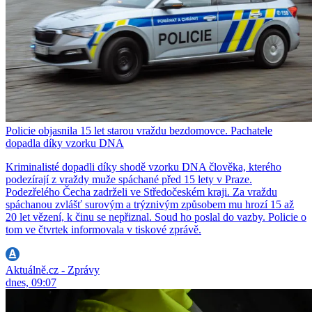
Policie objasnila 15 let starou vraždu bezdomovce. Pachatele
dopadla díky vzorku DNA
Kriminalisté dopadli díky shodě vzorku DNA člověka, kterého
podezírají z vraždy muže spáchané před 15 lety v Praze.
Podezřelého Čecha zadrželi ve Středočeském kraji. Za vraždu
spáchanou zvlášť surovým a trýznivým způsobem mu hrozí 15 až
20 let vězení, k činu se nepřiznal. Soud ho poslal do vazby. Policie o
tom ve čtvrtek informovala v tiskové zprávě.
Aktuálně.cz - Zprávy
dnes, 09:07