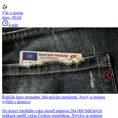
Vše o sportu
dnes, 09:04
4 min
Řidičák letos propadne 284 tisícům motoristů. Nový si mohou
vyřídit z domova
Do konce letošního roku skončí platnost 284 000 řidičských
průkazů napříč celou Českou republikou. Nejvíce se nutnost