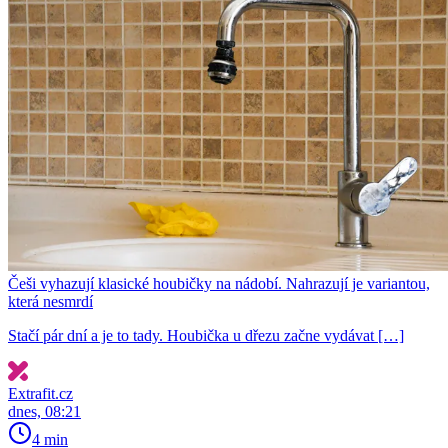
Češi vyhazují klasické houbičky na nádobí. Nahrazují je variantou,
která nesmrdí
Stačí pár dní a je to tady. Houbička u dřezu začne vydávat […]
Extrafit.cz
dnes, 08:21
4 min