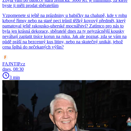
Zbyla vám po babičce stará žehlička. 3000 Kč je minimum, za které
byste ji měli prodat sběratelům
Vzpomenete si ještě na prázdniny u babičky na chalupě, kde v rohu
krbové římsy nebo na staré peci trůnil těžký kovový předmět, který
pamatoval ještě rakousko-uherské mocnářství? Zatímco pro nás to
byla jen krásná dekorace, sběratelé dnes za ty nejvzácnější kousky
neváhají zaplatit tisíce korun na ruku. Jak ale poznat, zda se vám na
půdě práší na bezcenný kus litiny, nebo na skutečný unikát, jehož
cena šplhá do nečekaných výšin?
FAJNTIP.cz
dnes, 08:30
3 min