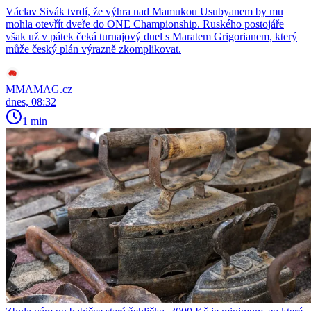
Václav Sivák tvrdí, že výhra nad Mamukou Usubyanem by mu
mohla otevřít dveře do ONE Championship. Ruského postojáře
však už v pátek čeká turnajový duel s Maratem Grigorianem, který
může český plán výrazně zkomplikovat.
MMAMAG.cz
dnes, 08:32
1 min