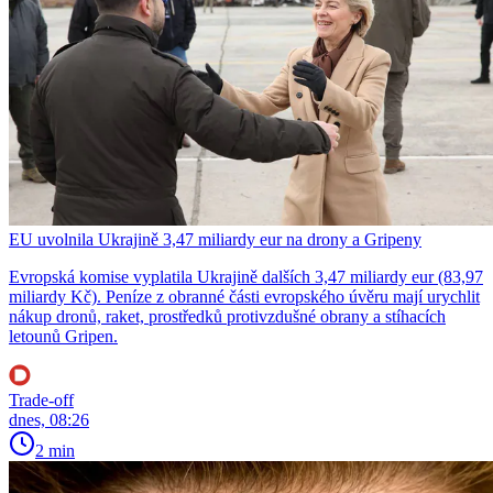
EU uvolnila Ukrajině 3,47 miliardy eur na drony a Gripeny
Evropská komise vyplatila Ukrajině dalších 3,47 miliardy eur (83,97
miliardy Kč). Peníze z obranné části evropského úvěru mají urychlit
nákup dronů, raket, prostředků protivzdušné obrany a stíhacích
letounů Gripen.
Trade-off
dnes, 08:26
2 min