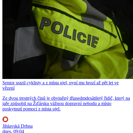
Senior srazil cyklisty a z místa ujel, nyní mu hrozí až pět let ve
vězení
Ze dvou trestných činů je obviněný třiasedmdesátiletý řidič, který na
jaře způsobil na Žďársku vážnou dopravní nehodu a místo
poskytnutí pomoci z místa ujel.
Jihlavská Drbna
dnes, 09:04