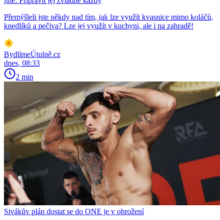
jiné. Připravit jej zvládne každý
Přemýšleli jste někdy nad tím, jak lze využít kvasnice mimo koláčů,
knedlíků a pečiva? Lze jej využít v kuchyni, ale i na zahradě!
BydlímeÚtulně.cz
dnes, 08:33
2 min
Sivákův plán dostat se do ONE je v ohrožení