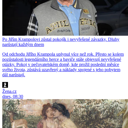
Po Jiřím Krampolovi zůstal pokojík i nevyřešené závazky. Dluhy
narůstají každým dnem
Od odchodu Jiřího Krampola uplynul více než rok. Přesto se kolem
pozůstalosti legendárního herce a baviče stále objevují nevyřešené
otázky. Pokoj v pečovatelském domě, kde prožil poslední měsíce
svého života, zůstává uzavřený a náklady spojené s jeho pobytem
dál narůstají.
Žena.cz
dnes, 08:30