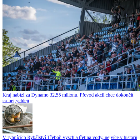
Kraj nabízí za Dynamo 32,55 milionu. Převod akcií chce dokončit
co nejrychleji
V rybnících Rybářství Třeboň vyschla třetina vody, nejvíce v historii