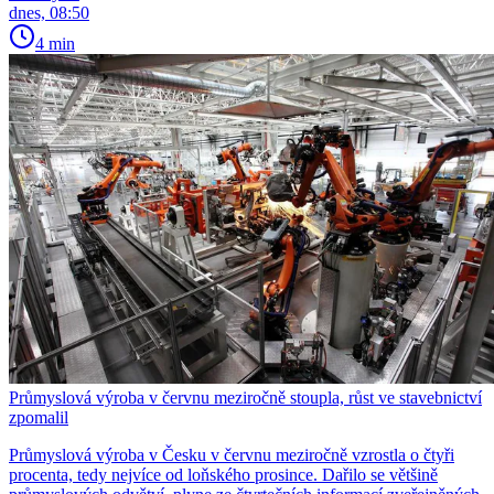
dnes, 08:50
4 min
Průmyslová výroba v červnu meziročně stoupla, růst ve stavebnictví
zpomalil
Průmyslová výroba v Česku v červnu meziročně vzrostla o čtyři
procenta, tedy nejvíce od loňského prosince. Dařilo se většině