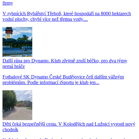
firmy
V rybnících Rybářství Třeboň, které hospodaří na 8000 hektarech
vodní plochy, chybí více než třetina vody....
Další rána pro Dynamo. Klub zřejmě zruší béčko, pro dva týmy
nemá hráče
Fotbalové SK Dynamo České Budějovice čelí dalším vážným
problémům. Podle informací iSportu je klub jen...
Děti čeká bezpečnější cesta. V Kolodějích nad Lužnicí vyrostl nový
chodník