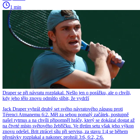
1 min
Draper se při návratu rozplakal. Nešlo jen o porážku, ale o chvíli,
kdy jeho tělo znovu odmítlo slíbit, že vydrží
Jack Draper vyhrál druhý set svého návratového zápasu proti
Térenci Atmanemu 6:2. Měl za sebou pomalý začátek, postupně
našel rytmus a na chvíli připomněl hráče, který se dokázal dostat až
na čtvrté místo světového žebříčku. Ve třetím setu však jeho výkon
znovu odešel. Brit ztrácel sílu při servisu, za stavu 1:4 se během
přestávky rozplakal a nakonec prohrál 3:6, 6:2, 2:6.