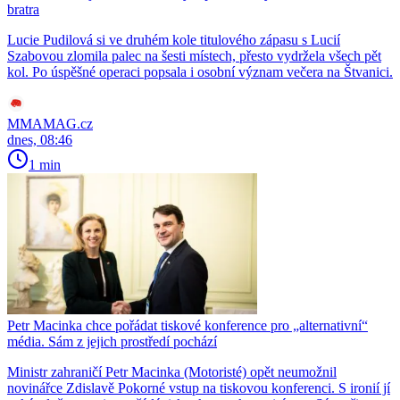
bratra
Lucie Pudilová si ve druhém kole titulového zápasu s Lucií
Szabovou zlomila palec na šesti místech, přesto vydržela všech pět
kol. Po úspěšné operaci popsala i osobní význam večera na Štvanici.
MMAMAG.cz
dnes, 08:46
1 min
Petr Macinka chce pořádat tiskové konference pro „alternativní“
média. Sám z jejich prostředí pochází
Ministr zahraničí Petr Macinka (Motoristé) opět neumožnil
novinářce Zdislavě Pokorné vstup na tiskovou konferenci. S ironií jí