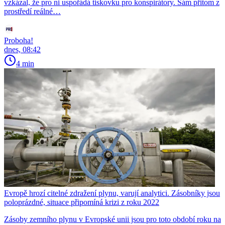
vzkázal, že pro ni uspořádá tiskovku pro konspirátory. Sám přitom z
prostředí reálné…
Proboha!
dnes, 08:42
4 min
Evropě hrozí citelné zdražení plynu, varují analytici. Zásobníky jsou
poloprázdné, situace připomíná krizi z roku 2022
Zásoby zemního plynu v Evropské unii jsou pro toto období roku na