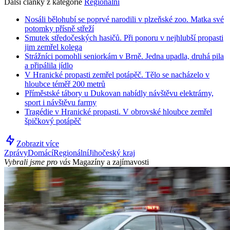
Další články z kategorie
Regionální
Nosáli bělohubí se poprvé narodili v plzeňské zoo. Matka své
potomky přísně střeží
Smutek středočeských hasičů. Při ponoru v nejhlubší propasti
jim zemřel kolega
Strážníci pomohli seniorkám v Brně. Jedna upadla, druhá pila
a připálila jídlo
V Hranické propasti zemřel potápěč. Tělo se nacházelo v
hloubce téměř 200 metrů
Příměstské tábory u Dukovan nabídly návštěvu elektrárny,
sport i návštěvu farmy
Tragédie v Hranické propasti. V obrovské hloubce zemřel
špičkový potápěč
Zobrazit více
Zprávy
Domácí
Regionální
Jihočeský kraj
Vybrali jsme pro vás
Magazíny a zajímavosti