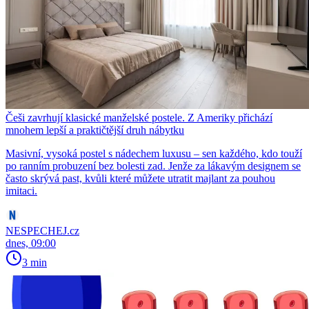
Češi zavrhují klasické manželské postele. Z Ameriky přichází
mnohem lepší a praktičtější druh nábytku
Masivní, vysoká postel s nádechem luxusu – sen každého, kdo touží
po ranním probuzení bez bolesti zad. Jenže za lákavým designem se
často skrývá past, kvůli které můžete utratit majlant za pouhou
imitaci.
NESPECHEJ.cz
dnes, 09:00
3 min