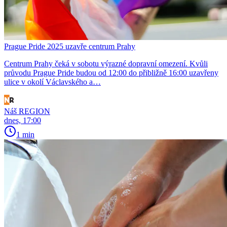
Prague Pride 2025 uzavře centrum Prahy
Centrum Prahy čeká v sobotu výrazné dopravní omezení. Kvůli
průvodu Prague Pride budou od 12:00 do přibližně 16:00 uzavřeny
ulice v okolí Václavského a…
Náš REGION
dnes, 17:00
1 min