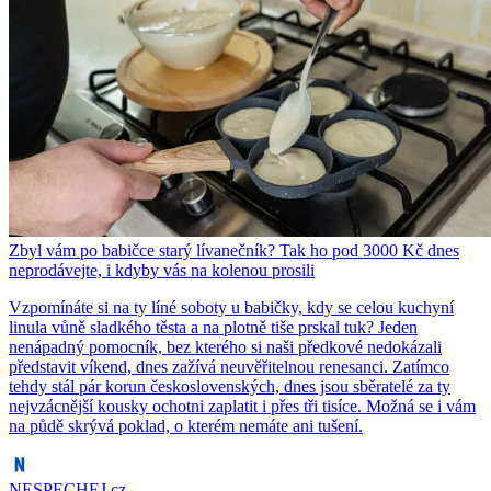
Zbyl vám po babičce starý lívanečník? Tak ho pod 3000 Kč dnes
neprodávejte, i kdyby vás na kolenou prosili
Vzpomínáte si na ty líné soboty u babičky, kdy se celou kuchyní
linula vůně sladkého těsta a na plotně tiše prskal tuk? Jeden
nenápadný pomocník, bez kterého si naši předkové nedokázali
představit víkend, dnes zažívá neuvěřitelnou renesanci. Zatímco
tehdy stál pár korun československých, dnes jsou sběratelé za ty
nejvzácnější kousky ochotni zaplatit i přes tři tisíce. Možná se i vám
na půdě skrývá poklad, o kterém nemáte ani tušení.
NESPECHEJ.cz