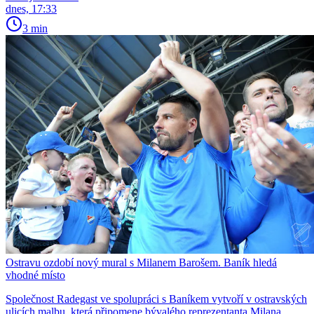
dnes, 17:33
3 min
Ostravu ozdobí nový mural s Milanem Barošem. Baník hledá
vhodné místo
Společnost Radegast ve spolupráci s Baníkem vytvoří v ostravských
ulicích malbu, která připomene bývalého reprezentanta Milana