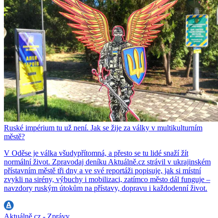
Ruské impérium tu už není. Jak se žije za války v multikulturním
městě?
V Oděse je válka všudypřítomná, a přesto se tu lidé snaží žít
normální život. Zpravodaj deníku Aktuálně.cz strávil v ukrajinském
přístavním městě tři dny a ve své reportáži popisuje, jak si místní
zvykli na sirény, výbuchy i mobilizaci, zatímco město dál funguje –
navzdory ruským útokům na přístavy, dopravu i každodenní život.
Aktuálně.cz - Zprávy