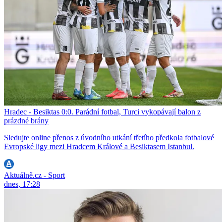
Hradec - Besiktas 0:0. Parádní fotbal, Turci vykopávají balon z
prázdné brány
Sledujte online přenos z úvodního utkání třetího předkola fotbalové
Evropské ligy mezi Hradcem Králové a Besiktasem Istanbul.
Aktuálně.cz - Sport
dnes, 17:28