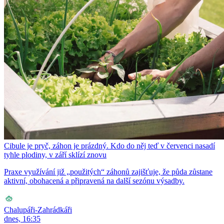
Cibule je pryč, záhon je prázdný. Kdo do něj teď v červenci nasadí
tyhle plodiny, v září sklízí znovu
Praxe využívání již „použitých“ záhonů zajišťuje, že půda zůstane
aktivní, obohacená a připravená na další sezónu výsadby.
Chalupáři-Zahrádkáři
dnes, 16:35