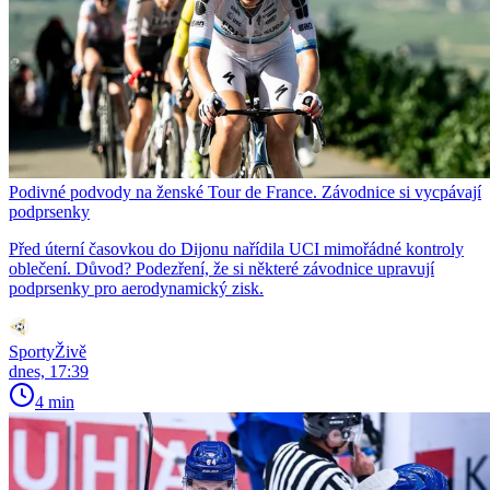
Podivné podvody na ženské Tour de France. Závodnice si vycpávají
podprsenky
Před úterní časovkou do Dijonu nařídila UCI mimořádné kontroly
oblečení. Důvod? Podezření, že si některé závodnice upravují
podprsenky pro aerodynamický zisk.
SportyŽivě
dnes, 17:39
4 min