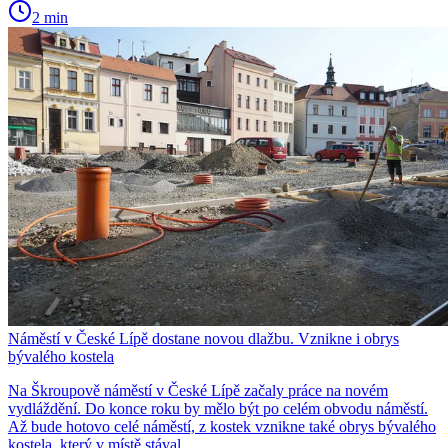
2 min
Náměstí v České Lípě dostane novou dlažbu. Vznikne i obrys
bývalého kostela
Na Škroupově náměstí v České Lípě začaly práce na novém
vydláždění. Do konce roku by mělo být po celém obvodu náměstí.
Až bude hotovo celé náměstí, z kostek vznikne také obrys bývalého
kostela, který v místě stával.