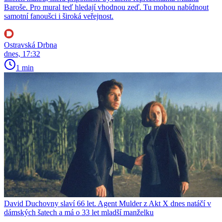
Baroše. Pro mural teď hledají vhodnou zeď. Tu mohou nabídnout
samotní fanoušci i široká veřejnost.
Ostravská Drbna
dnes, 17:32
1 min
David Duchovny slaví 66 let. Agent Mulder z Akt X dnes natáčí v
dámských šatech a má o 33 let mladší manželku