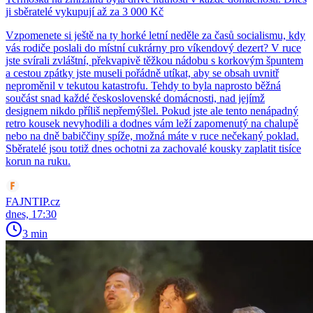
ji sběratelé vykupují až za 3 000 Kč
Vzpomenete si ještě na ty horké letní neděle za časů socialismu, kdy
vás rodiče poslali do místní cukrárny pro víkendový dezert? V ruce
jste svírali zvláštní, překvapivě těžkou nádobu s korkovým špuntem
a cestou zpátky jste museli pořádně utíkat, aby se obsah uvnitř
neproměnil v tekutou katastrofu. Tehdy to byla naprosto běžná
součást snad každé československé domácnosti, nad jejímž
designem nikdo příliš nepřemýšlel. Pokud jste ale tento nenápadný
retro kousek nevyhodili a dodnes vám leží zapomenutý na chalupě
nebo na dně babiččiny spíže, možná máte v ruce nečekaný poklad.
Sběratelé jsou totiž dnes ochotni za zachovalé kousky zaplatit tisíce
korun na ruku.
FAJNTIP.cz
dnes, 17:30
3 min