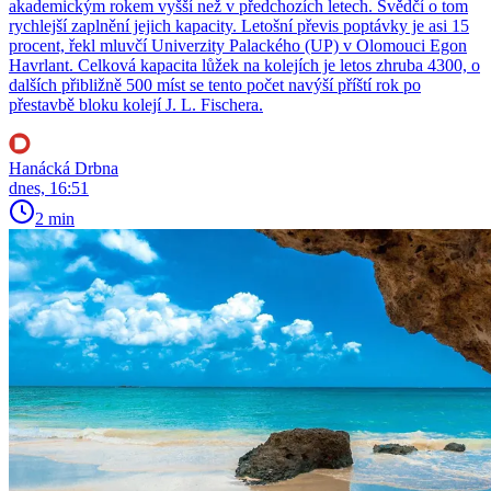
akademickým rokem vyšší než v předchozích letech. Svědčí o tom
rychlejší zaplnění jejich kapacity. Letošní převis poptávky je asi 15
procent, řekl mluvčí Univerzity Palackého (UP) v Olomouci Egon
Havrlant. Celková kapacita lůžek na kolejích je letos zhruba 4300, o
dalších přibližně 500 míst se tento počet navýší příští rok po
přestavbě bloku kolejí J. L. Fischera.
Hanácká Drbna
dnes, 16:51
2 min