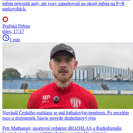
města nejezdili auty, ale vozy zaparkovali na okraji města na P+R
parkovištích.
Pražská Drbna
dnes, 17:17
1 min
Novinář Českého rozhlasu se stal fotbalovým trenérem. Po necelém
roce u dorostenek Slavie povede druholigový tým
Petr Mathauser, sportovní redaktor iROZHLAS a Radiožurnálu