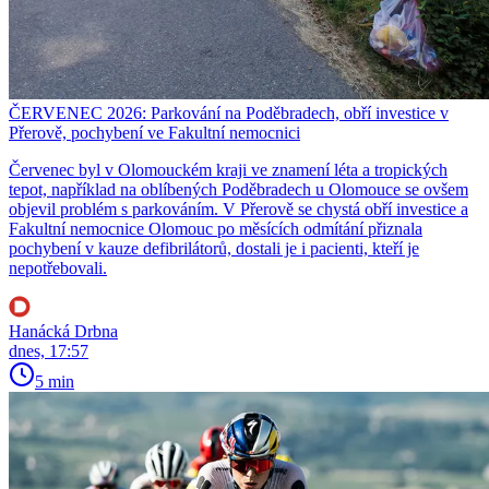
ČERVENEC 2026: Parkování na Poděbradech, obří investice v
Přerově, pochybení ve Fakultní nemocnici
Červenec byl v Olomouckém kraji ve znamení léta a tropických
tepot, například na oblíbených Poděbradech u Olomouce se ovšem
objevil problém s parkováním. V Přerově se chystá obří investice a
Fakultní nemocnice Olomouc po měsících odmítání přiznala
pochybení v kauze defibrilátorů, dostali je i pacienti, kteří je
nepotřebovali.
Hanácká Drbna
dnes, 17:57
5 min