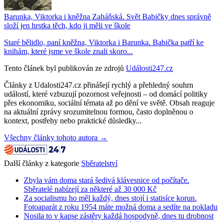
Barunka, Viktorka i kněžna Zaháňská. Svět Babičky dnes správně
složí jen hrstka těch, kdo ji měli ve škole
Staré bělidlo, paní kněžna, Viktorka i Barunka. Babička patří ke
knihám, které jsme ve škole znali skoro...
Tento článek byl publikován ze zdrojů
Události247.cz
Články z Udalosti247.cz přinášejí rychlý a přehledný souhrn
událostí, které vzbuzují pozornost veřejnosti – od domácí politiky
přes ekonomiku, sociální témata až po dění ve světě. Obsah reaguje
na aktuální zprávy srozumitelnou formou, často doplněnou o
kontext, postřehy nebo praktické důsledky...
Všechny články tohoto autora →
Další články z kategorie
Sběratelství
Zbyla vám doma stará šedivá klávesnice od počítače.
Sběratelé nabízejí za některé až 30 000 Kč
Za socialismu ho měl každý, dnes stojí i statisíce korun.
Fotoaparát z roku 1954 máte možná doma a sedíte na pokladu
Nosila to v kapse zástěry každá hospodyně, dnes tu drobnost