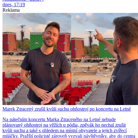
dnes, 17:19
Reklama
Marek Ztracený zrušil kvůli suchu ohňostroj po koncertu na Letné
Na pátečním koncertu Marka Ztraceného na Letné nebude
plánovaný ohňostroj na věžích u pódia, zpěvák ho nechal zrušit
kvůli suchu a také s ohledem na místní obyvatele a jejich zvířecí
miláčky. Pražští policisté zároveň vyzvali návštěvníky, aby do centra