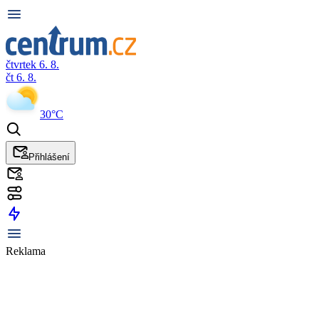
čtvrtek 6. 8.
čt 6. 8.
30°C
Přihlášení
Reklama