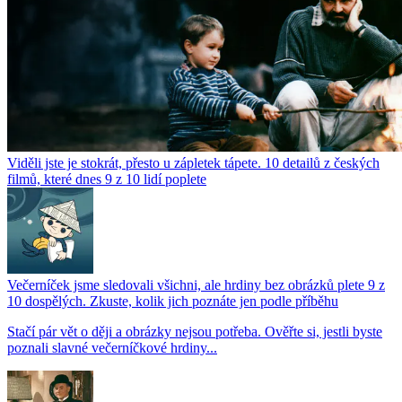
Viděli jste je stokrát, přesto u zápletek tápete. 10 detailů z českých
filmů, které dnes 9 z 10 lidí poplete
Večerníček jsme sledovali všichni, ale hrdiny bez obrázků plete 9 z
10 dospělých. Zkuste, kolik jich poznáte jen podle příběhu
Stačí pár vět o ději a obrázky nejsou potřeba. Ověřte si, jestli byste
poznali slavné večerníčkové hrdiny...