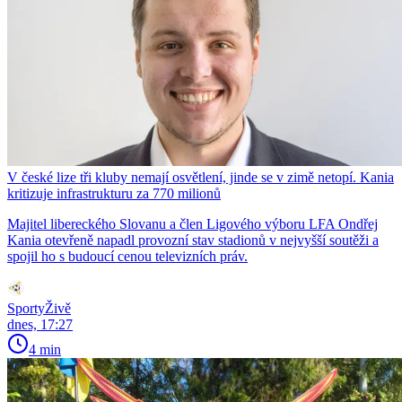
V české lize tři kluby nemají osvětlení, jinde se v zimě netopí. Kania
kritizuje infrastrukturu za 770 milionů
Majitel libereckého Slovanu a člen Ligového výboru LFA Ondřej
Kania otevřeně napadl provozní stav stadionů v nejvyšší soutěži a
spojil ho s budoucí cenou televizních práv.
SportyŽivě
dnes, 17:27
4 min