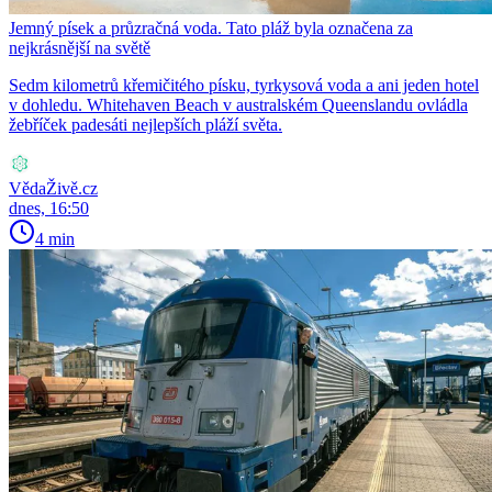
Jemný písek a průzračná voda. Tato pláž byla označena za
nejkrásnější na světě
Sedm kilometrů křemičitého písku, tyrkysová voda a ani jeden hotel
v dohledu. Whitehaven Beach v australském Queenslandu ovládla
žebříček padesáti nejlepších pláží světa.
VědaŽivě.cz
dnes, 16:50
4 min