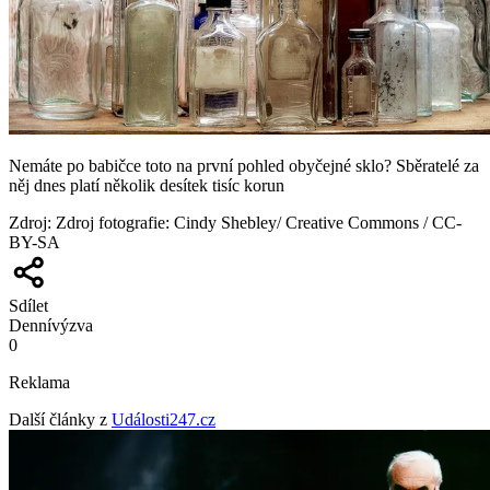
Nemáte po babičce toto na první pohled obyčejné sklo? Sběratelé za
něj dnes platí několik desítek tisíc korun
Zdroj
:
Zdroj fotografie: Cindy Shebley/ Creative Commons / CC-
BY-SA
Sdílet
Denní
výzva
0
Reklama
Další články z
Události247.cz