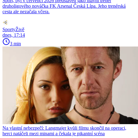
Sport, byl v červenci 2026 představen jako hlavní trenér
druholigového nováčka FK Arsenal Česká Lípa. Jeho trenérská
cesta ale nezačala včera.
SportyŽivě
dnes, 17:14
3 min
Na vlastní nebezpečí: Langmajer kvůli filmu skončil na operaci,
herci natáčeli mezi minami a čekala je pikantní scéna