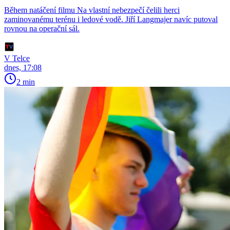
Během natáčení filmu Na vlastní nebezpečí čelili herci
zaminovanému terénu i ledové vodě. Jiří Langmajer navíc putoval
rovnou na operační sál.
V Telce
dnes, 17:08
2 min