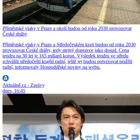
Příměstské vlaky v Praze a okolí budou od roku 2030 provozovat
České dráhy
Příměstské vlaky v Praze a Středočeském kraji budou od roku 2030
provozovat České dráhy, tedy stejný dopravce jako dosud. Cena
tendru na 30 let je 165 miliard korun. Výsledek tendru ve středu
schválili středočeští krajští radní, ještě jej budou potvrzovat pražští
radní, informovaly Hospodářské noviny na webu.
Aktuálně.cz - Zprávy
dnes, 16:45