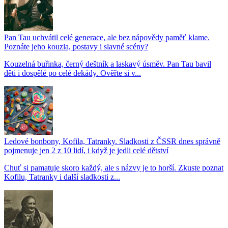
Pan Tau uchvátil celé generace, ale bez nápovědy paměť klame.
Poznáte jeho kouzla, postavy i slavné scény?
Kouzelná buřinka, černý deštník a laskavý úsměv. Pan Tau bavil
děti i dospělé po celé dekády. Ověřte si v...
Ledové bonbony, Kofila, Tatranky. Sladkosti z ČSSR dnes správně
pojmenuje jen 2 z 10 lidí, i když je jedli celé dětství
Chuť si pamatuje skoro každý, ale s názvy je to horší. Zkuste poznat
Kofilu, Tatranky i další sladkosti z...