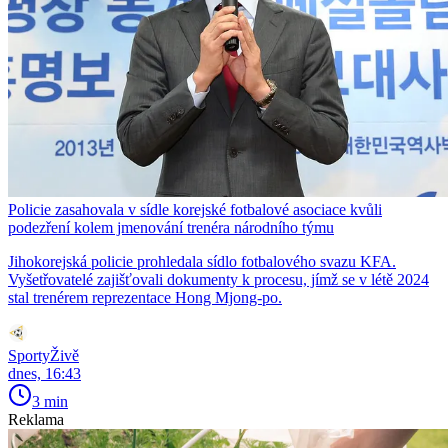
Policie zasahovala v sídle korejské fotbalové asociace kvůli
podezření kolem jmenování trenéra národního týmu
Jihokorejská policie prohledala sídlo fotbalového svazu KFA.
Vyšetřovatelé zajišťovali dokumenty k procesu, jímž se v létě 2024
stal trenérem reprezentace Hong Mjong-po.
SportyŽivě
dnes, 16:43
3 min
Reklama