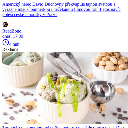
Americký herec David Duchovny překvapuje tajnou svatbou s
výrazně mladší partnerkou i nečekanou filmovou rolí. Letos navíc
potěší české fanoušky v Praze.
ReadZone
dnes, 17:30
4 min
Reklama
Termoska na zmrzlinu byla dříve nutností v každé domácnosti. Dnes