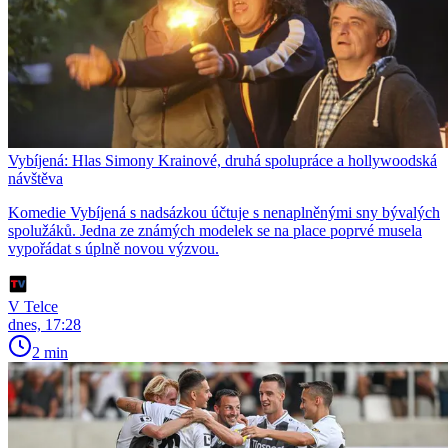
Vybíjená: Hlas Simony Krainové, druhá spolupráce a hollywoodská
návštěva
Komedie Vybíjená s nadsázkou účtuje s nenaplněnými sny bývalých
spolužáků. Jedna ze známých modelek se na place poprvé musela
vypořádat s úplně novou výzvou.
V Telce
dnes, 17:28
2 min