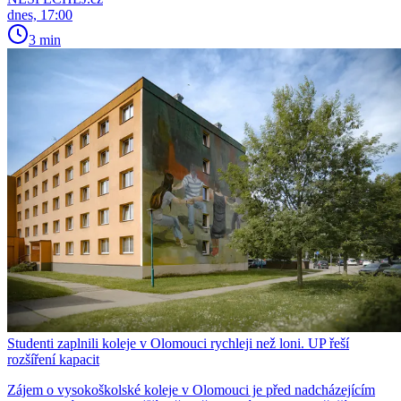
dnes, 17:00
3 min
Studenti zaplnili koleje v Olomouci rychleji než loni. UP řeší
rozšíření kapacit
Zájem o vysokoškolské koleje v Olomouci je před nadcházejícím