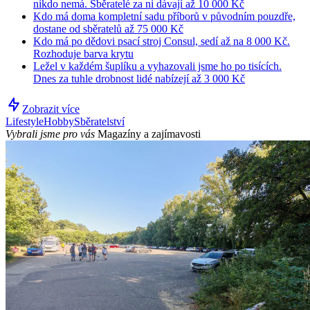
nikdo nemá. Sběratelé za ni dávají až 10 000 Kč
Kdo má doma kompletní sadu příborů v původním pouzdře,
dostane od sběratelů až 75 000 Kč
Kdo má po dědovi psací stroj Consul, sedí až na 8 000 Kč.
Rozhoduje barva krytu
Ležel v každém šuplíku a vyhazovali jsme ho po tisících.
Dnes za tuhle drobnost lidé nabízejí až 3 000 Kč
Zobrazit více
Lifestyle
Hobby
Sběratelství
Vybrali jsme pro vás
Magazíny a zajímavosti