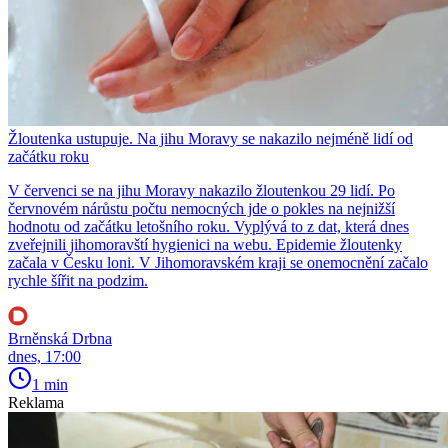
Žloutenka ustupuje. Na jihu Moravy se nakazilo nejméně lidí od
začátku roku
V červenci se na jihu Moravy nakazilo žloutenkou 29 lidí. Po
červnovém nárůstu počtu nemocných jde o pokles na nejnižší
hodnotu od začátku letošního roku. Vyplývá to z dat, která dnes
zveřejnili jihomoravští hygienici na webu. Epidemie žloutenky
začala v Česku loni. V Jihomoravském kraji se onemocnění začalo
rychle šířit na podzim.
Brněnská Drbna
dnes, 17:00
1 min
Reklama