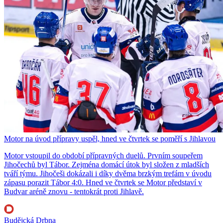
Motor na úvod přípravy uspěl, hned ve čtvrtek se poměří s Jihlavou
Motor vstoupil do období přípravných duelů. Prvním soupeřem
Jihočechů byl Tábor. Zejména domácí útok byl složen z mladších
tváří týmu. Jihočeši dokázali i díky dvěma brzkým trefám v úvodu
zápasu porazit Tábor 4:0. Hned ve čtvrtek se Motor představí v
Budvar aréně znovu - tentokrát proti Jihlavě.
Budějcká Drbna