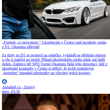
„Frajírek, co provokuje.“ Ukrajincům v Česku vadí incidenty piráta
z D1. Okamura přitvrdil
Za jízdy po D1 se postavil na sedačku, vykláněl se střešním oknem
a vše si natáčel na mobil. Případ ukrajinského piráta silnic má další
dohru. Zatímco šéf SPD Tomio Okamura žádá jeho deportaci, lidé z
ukrajinské komunity v Česku si stěžují, že kvůli podobným
„frajerům“ dopadají předsudky na všechny jejich krajany.
Aktuálně.cz - Zprávy
dnes, 03:30