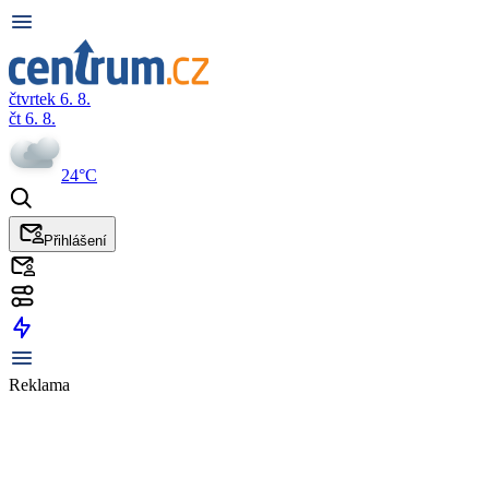
čtvrtek 6. 8.
čt 6. 8.
24°C
Přihlášení
Reklama