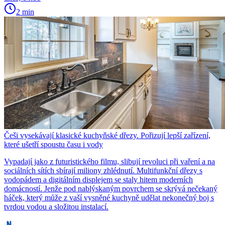
2 min
Češi vysekávají klasické kuchyňské dřezy. Pořizují lepší zařízení,
které ušetří spoustu času i vody
Vypadají jako z futuristického filmu, slibují revoluci při vaření a na
sociálních sítích sbírají miliony zhlédnutí. Multifunkční dřezy s
vodopádem a digitálním displejem se staly hitem moderních
domácností. Jenže pod nablýskaným povrchem se skrývá nečekaný
háček, který může z vaší vysněné kuchyně udělat nekonečný boj s
tvrdou vodou a složitou instalací.