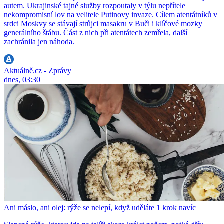
autem. Ukrajinské tajné služby rozpoutaly v týlu nepřítele
nekompromisní lov na velitele Putinovy invaze. Cílem atentátníků v
srdci Moskvy se stávají strůjci masakru v Buči i klíčové mozky
generálního štábu. Část z nich při atentátech zemřela, další
zachránila jen náhoda.
Aktuálně.cz - Zprávy
dnes, 03:30
Ani máslo, ani olej: rýže se nelepí, když uděláte 1 krok navíc