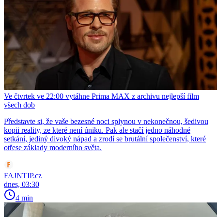
Ve čtvrtek ve 22:00 vytáhne Prima MAX z archivu nejlepší film
všech dob
Představte si, že vaše bezesné noci splynou v nekonečnou, šedivou
kopii reality, ze které není úniku. Pak ale stačí jedno náhodné
setkání, jediný divoký nápad a zrodí se brutální společenství, které
otřese základy moderního světa.
FAJNTIP.cz
dnes, 03:30
4 min