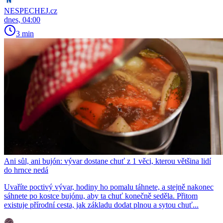
NESPECHEJ.cz
dnes, 04:00
3 min
Ani sůl, ani bujón: vývar dostane chuť z 1 věci, kterou většina lidí
do hrnce nedá
Uvaříte poctivý vývar, hodiny ho pomalu táhnete, a stejně nakonec
sáhnete po kostce bujónu, aby ta chuť konečně seděla. Přitom
existuje přírodní cesta, jak základu dodat plnou a sytou chuť...