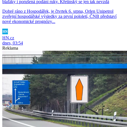
blafáky i porušená podání ruky. Křetínský se jen tak nevzdá
Dobré ráno z Hospodářek, je čtvrtek 6. srpna, Orlen Unipetrol
zveřejní hospodářské výsledky za první pololetí, ČNB představí
nové ekonomické prognózy...
HN.cz
dnes, 03:54
Reklama