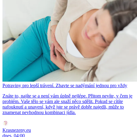
Potraviny pro lepší trávení. Zbavte se nadýmání jednou pro vždy
Znáte to, najíte se a není vám úplně nejlépe. Přitom nevíte, v čem je
problém. Vaše tělo se vám ale snaží něco sdělit. Pokud se cítíte
nafouknutí a unavení, když jste se právě dobře najedli, může to
znamenat nevhodnou kombinaci jídla.
Krasnezeny.eu
dnes, 04:00