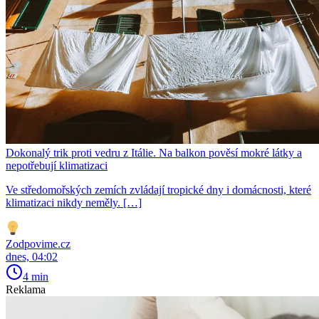
Dokonalý trik proti vedru z Itálie. Na balkon pověsí mokré látky a
nepotřebují klimatizaci
Ve středomořských zemích zvládají tropické dny i domácnosti, které
klimatizaci nikdy neměly. […]
Zodpovime.cz
dnes, 04:02
4 min
Reklama