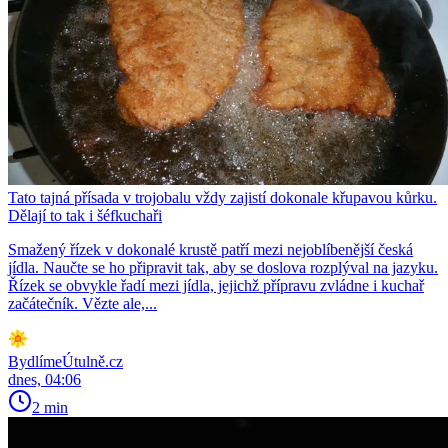
Tato tajná přísada v trojobalu vždy zajistí dokonale křupavou kůrku.
Dělají to tak i šéfkuchaři
Smažený řízek v dokonalé krustě patří mezi nejoblíbenější česká
jídla. Naučte se ho připravit tak, aby se doslova rozplýval na jazyku.
Řízek se obvykle řadí mezi jídla, jejichž přípravu zvládne i kuchař
začátečník. Vězte ale,...
BydlímeÚtulně.cz
dnes, 04:06
2 min