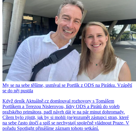
My se na sebe těšíme, usmíval se Portlík z ODS na Pirátku. Vzápětí
se do něj pustila
Když deník Aktuálně.cz domlouval rozhovory s Tomášem
Portlíkem a Terezou Nislerovou, lídry ODS a Pirátů do voleb
pražského primátora, padl návrh dát je na pár minut dohromady.
Cílem bylo zjistit, jak by si mohli (ne)rozumět zástupci stran, které
na sebe často útočí a spíš se nechystají společně vládnout Praze. V
pořadu Spotlight přinášíme záznam tohoto setkání.