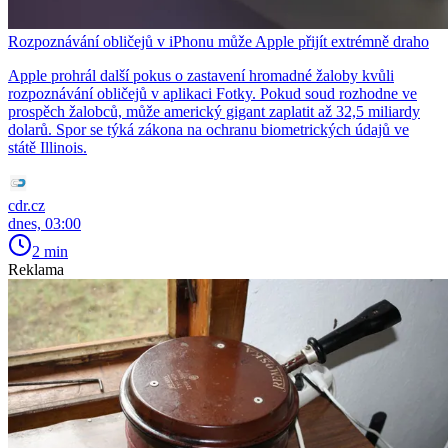
Rozpoznávání obličejů v iPhonu může Apple přijít extrémně draho
Apple prohrál další pokus o zastavení hromadné žaloby kvůli
rozpoznávání obličejů v aplikaci Fotky. Pokud soud rozhodne ve
prospěch žalobců, může americký gigant zaplatit až 32,5 miliardy
dolarů. Spor se týká zákona na ochranu biometrických údajů ve
státě Illinois.
cdr.cz
dnes, 03:00
2 min
Reklama