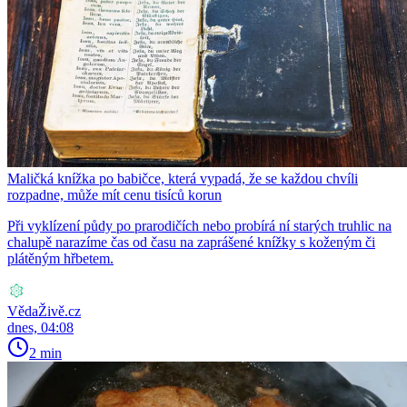
Maličká knížka po babičce, která vypadá, že se každou chvíli
rozpadne, může mít cenu tisíců korun
Při vyklízení půdy po prarodičích nebo probírá ní starých truhlic na
chalupě narazíme čas od času na zaprášené knížky s koženým či
plátěným hřbetem.
VědaŽivě.cz
dnes, 04:08
2 min