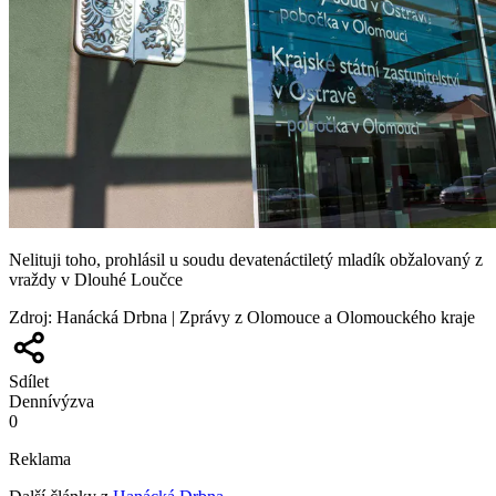
Nelituji toho, prohlásil u soudu devatenáctiletý mladík obžalovaný z
vraždy v Dlouhé Loučce
Zdroj
:
Hanácká Drbna | Zprávy z Olomouce a Olomouckého kraje
Sdílet
Denní
výzva
0
Reklama