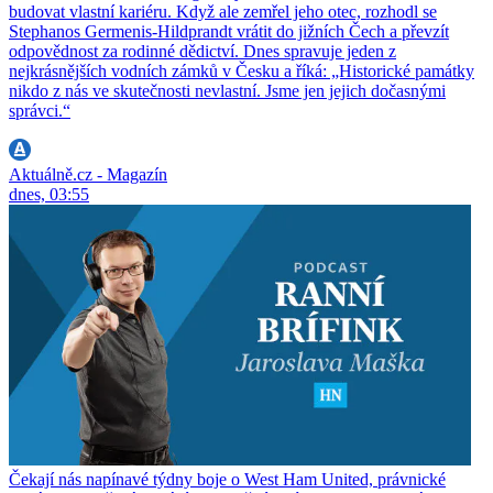
budovat vlastní kariéru. Když ale zemřel jeho otec, rozhodl se
Stephanos Germenis-Hildprandt vrátit do jižních Čech a převzít
odpovědnost za rodinné dědictví. Dnes spravuje jeden z
nejkrásnějších vodních zámků v Česku a říká: „Historické památky
nikdo z nás ve skutečnosti nevlastní. Jsme jen jejich dočasnými
správci.“
Aktuálně.cz - Magazín
dnes, 03:55
Čekají nás napínavé týdny boje o West Ham United, právnické