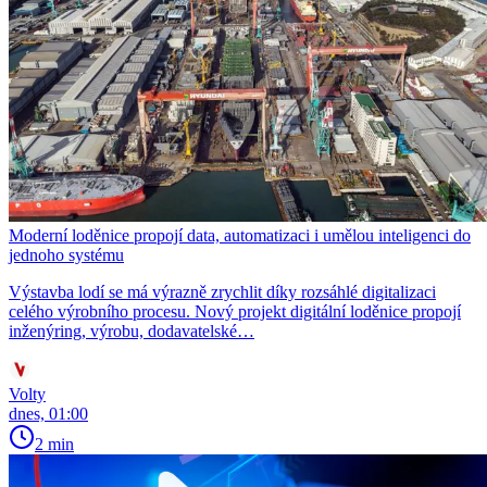
Moderní loděnice propojí data, automatizaci i umělou inteligenci do
jednoho systému
Výstavba lodí se má výrazně zrychlit díky rozsáhlé digitalizaci
celého výrobního procesu. Nový projekt digitální loděnice propojí
inženýring, výrobu, dodavatelské…
Volty
dnes, 01:00
2 min