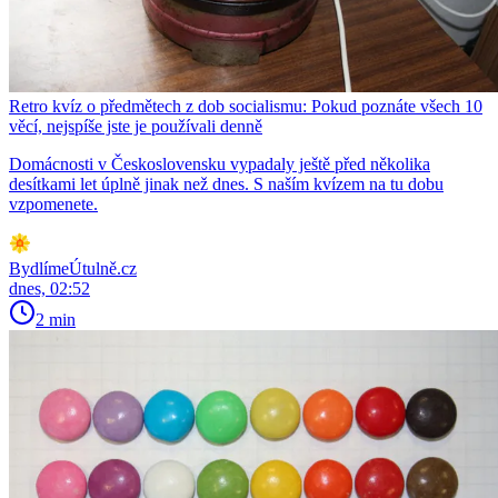
Retro kvíz o předmětech z dob socialismu: Pokud poznáte všech 10
věcí, nejspíše jste je používali denně
Domácnosti v Československu vypadaly ještě před několika
desítkami let úplně jinak než dnes. S naším kvízem na tu dobu
vzpomenete.
BydlímeÚtulně.cz
dnes, 02:52
2 min