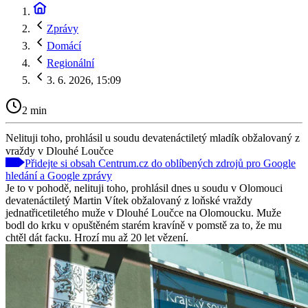
Zprávy
Domácí
Regionální
3. 6. 2026, 15:09
2 min
Nelituji toho, prohlásil u soudu devatenáctiletý mladík obžalovaný z
vraždy v Dlouhé Loučce
Přidejte si obsah Centrum.cz do oblíbených zdrojů pro Google
hledání a Google zprávy
Je to v pohodě, nelituji toho, prohlásil dnes u soudu v Olomouci
devatenáctiletý Martin Vítek obžalovaný z loňské vraždy
jednatřicetiletého muže v Dlouhé Loučce na Olomoucku. Muže
bodl do krku v opuštěném starém kravíně v pomstě za to, že mu
chtěl dát facku. Hrozí mu až 20 let vězení.