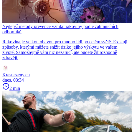
Nejlepší metody prevence vzniku rakoviny podle zahraničních
odborníků
Rakovina je velkou obavou pro mnoho lidí po celém světě. Existují
způsoby, kterými můžete snížit riziko jejího výskytu ve vašem
životě. Samozřejmě vám nic nezaručí, ale budete žít rozhodně
zdravěji.
Krasnezeny.eu
dnes, 03:34
2 min