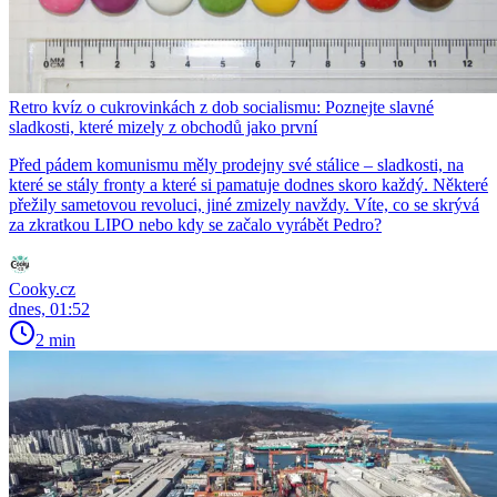
Retro kvíz o cukrovinkách z dob socialismu: Poznejte slavné
sladkosti, které mizely z obchodů jako první
Před pádem komunismu měly prodejny své stálice – sladkosti, na
které se stály fronty a které si pamatuje dodnes skoro každý. Některé
přežily sametovou revoluci, jiné zmizely navždy. Víte, co se skrývá
za zkratkou LIPO nebo kdy se začalo vyrábět Pedro?
Cooky.cz
dnes, 01:52
2 min