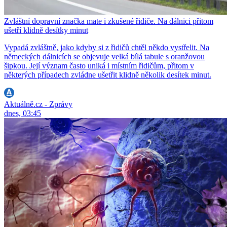
Zvláštní dopravní značka mate i zkušené řidiče. Na dálnici přitom
ušetří klidně desítky minut
Vypadá zvláštně, jako kdyby si z řidičů chtěl někdo vystřelit. Na
německých dálnicích se objevuje velká bílá tabule s oranžovou
šipkou. Její význam často uniká i místním řidičům, přitom v
některých případech zvládne ušetřit klidně několik desítek minut.
Aktuálně.cz - Zprávy
dnes, 03:45