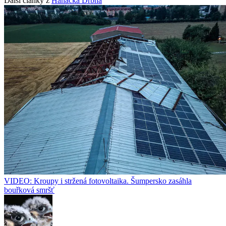
Další články z
Hanácká Drbna
VIDEO: Kroupy i stržená fotovoltaika. Šumpersko zasáhla
bouřková smršť