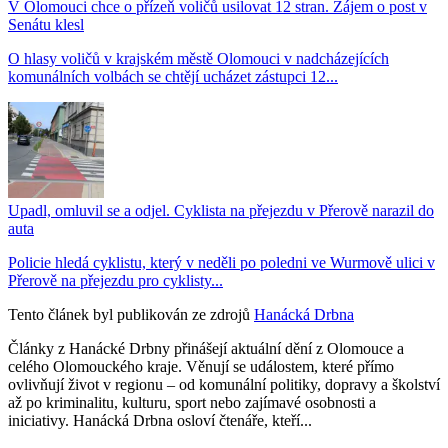
V Olomouci chce o přízeň voličů usilovat 12 stran. Zájem o post v
Senátu klesl
O hlasy voličů v krajském městě Olomouci v nadcházejících
komunálních volbách se chtějí ucházet zástupci 12...
Upadl, omluvil se a odjel. Cyklista na přejezdu v Přerově narazil do
auta
Policie hledá cyklistu, který v neděli po poledni ve Wurmově ulici v
Přerově na přejezdu pro cyklisty...
Tento článek byl publikován ze zdrojů
Hanácká Drbna
Články z Hanácké Drbny přinášejí aktuální dění z Olomouce a
celého Olomouckého kraje. Věnují se událostem, které přímo
ovlivňují život v regionu – od komunální politiky, dopravy a školství
až po kriminalitu, kulturu, sport nebo zajímavé osobnosti a
iniciativy. Hanácká Drbna osloví čtenáře, kteří...