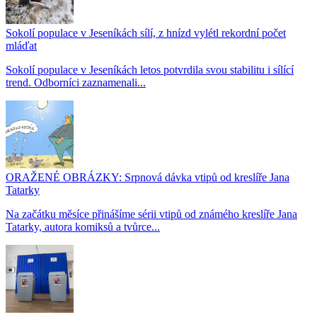
Sokolí populace v Jeseníkách sílí, z hnízd vylétl rekordní počet
mláďat
Sokolí populace v Jeseníkách letos potvrdila svou stabilitu i sílící
trend. Odborníci zaznamenali...
ORAŽENÉ OBRÁZKY: Srpnová dávka vtipů od kreslíře Jana
Tatarky
Na začátku měsíce přinášíme sérii vtipů od známého kreslíře Jana
Tatarky, autora komiksů a tvůrce...