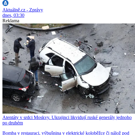
Aktuálně.cz - Zprávy
dnes, 03:30
Reklama
Atentáty v srdci Moskvy. Ukrajinci likvidují ruské generály jednoho
po druhém
Bomba v restauraci, výbušnina v elektrické koloběžce či nálož pod