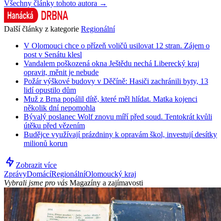
Všechny články tohoto autora →
Další články z kategorie
Regionální
V Olomouci chce o přízeň voličů usilovat 12 stran. Zájem o
post v Senátu klesl
Vandalem poškozená okna Ještědu nechá Liberecký kraj
opravit, měnit je nebude
Požár výškové budovy v Děčíně: Hasiči zachránili byty, 13
lidí opustilo dům
Muž z Brna popálil dítě, které měl hlídat. Matka kojenci
několik dní nepomohla
Bývalý poslanec Wolf znovu míří před soud. Tentokrát kvůli
útěku před vězením
Budějce využívají prázdniny k opravám škol, investují desítky
milionů korun
Zobrazit více
Zprávy
Domácí
Regionální
Olomoucký kraj
Vybrali jsme pro vás
Magazíny a zajímavosti