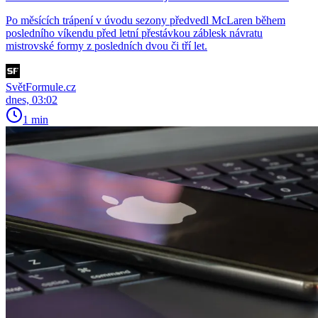
Po měsících trápení v úvodu sezony předvedl McLaren během
posledního víkendu před letní přestávkou záblesk návratu
mistrovské formy z posledních dvou či tří let.
SvětFormule.cz
dnes, 03:02
1 min