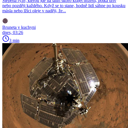
Slepená rýže, kterou jde na talíři skoro krájet nožem, potká dřív
nebo později každého. Když se to stane, hodně lidí sáhne po kousku
másla nebo lžíci oleje v naději, že...
Bruneta v kuchyni
dnes, 03:26
3 min