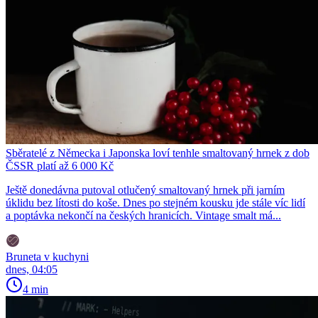
Sběratelé z Německa i Japonska loví tenhle smaltovaný hrnek z dob
ČSSR platí až 6 000 Kč
Ještě donedávna putoval otlučený smaltovaný hrnek při jarním
úklidu bez lítosti do koše. Dnes po stejném kousku jde stále víc lidí
a poptávka nekončí na českých hranicích. Vintage smalt má...
Bruneta v kuchyni
dnes, 04:05
4 min