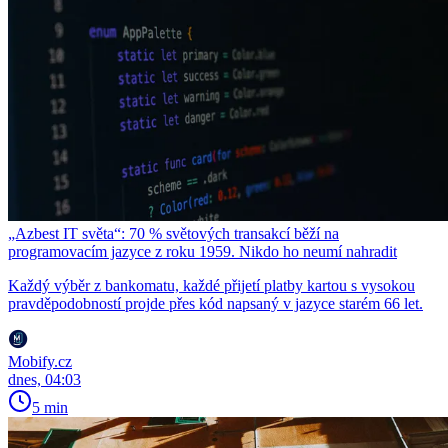
„Azbest IT světa“: 70 % světových transakcí běží na
programovacím jazyce z roku 1959. Nikdo ho neumí nahradit
Každý výběr z bankomatu, každé přijetí platby kartou s vysokou
pravděpodobností projde přes kód napsaný v jazyce starém 66 let.
Mobify.cz
dnes, 04:03
5 min