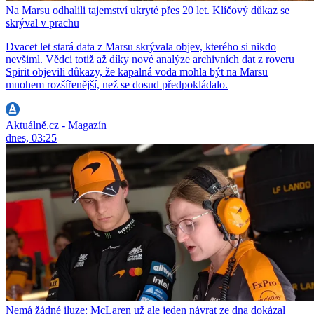
Na Marsu odhalili tajemství ukryté přes 20 let. Klíčový důkaz se
skrýval v prachu
Dvacet let stará data z Marsu skrývala objev, kterého si nikdo
nevšiml. Vědci totiž až díky nové analýze archivních dat z roveru
Spirit objevili důkazy, že kapalná voda mohla být na Marsu
mnohem rozšířenější, než se dosud předpokládalo.
Aktuálně.cz - Magazín
dnes, 03:25
Nemá žádné iluze: McLaren už ale jeden návrat ze dna dokázal