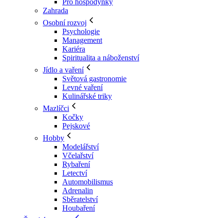
Pro hospodyňky
Zahrada
Osobní rozvoj
Psychologie
Management
Kariéra
Spiritualita a náboženství
Jídlo a vaření
Světová gastronomie
Levné vaření
Kulinářské triky
Mazlíčci
Kočky
Pejskové
Hobby
Modelářství
Včelařství
Rybaření
Letectví
Automobilismus
Adrenalin
Sběratelství
Houbaření