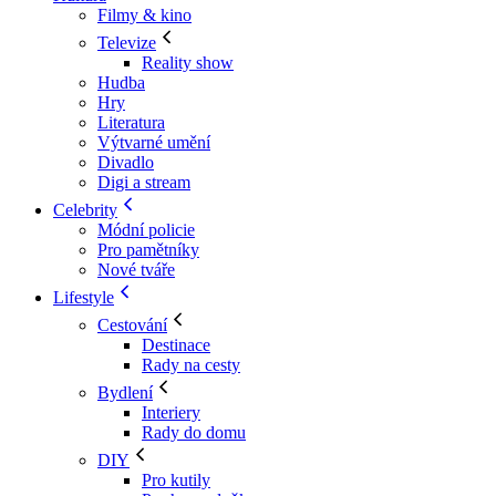
Filmy & kino
Televize
Reality show
Hudba
Hry
Literatura
Výtvarné umění
Divadlo
Digi a stream
Celebrity
Módní policie
Pro pamětníky
Nové tváře
Lifestyle
Cestování
Destinace
Rady na cesty
Bydlení
Interiery
Rady do domu
DIY
Pro kutily