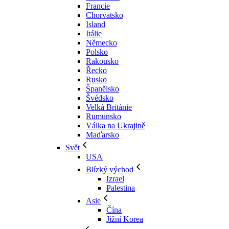
Francie
Chorvatsko
Island
Itálie
Německo
Polsko
Rakousko
Řecko
Rusko
Španělsko
Švédsko
Velká Británie
Rumunsko
Válka na Ukrajině
Maďarsko
Svět
USA
Blízký východ
Izrael
Palestina
Asie
Čína
Jižní Korea