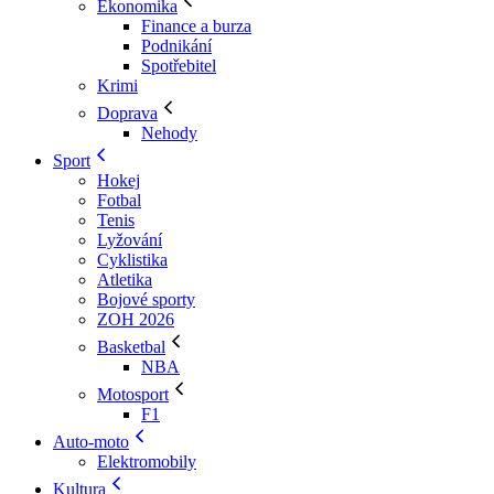
Ekonomika
Finance a burza
Podnikání
Spotřebitel
Krimi
Doprava
Nehody
Sport
Hokej
Fotbal
Tenis
Lyžování
Cyklistika
Atletika
Bojové sporty
ZOH 2026
Basketbal
NBA
Motosport
F1
Auto-moto
Elektromobily
Kultura