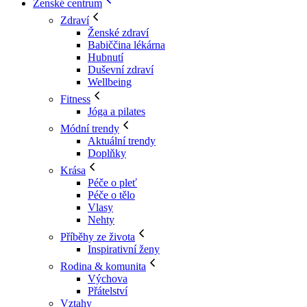
Ženské centrum
Zdraví
Ženské zdraví
Babiččina lékárna
Hubnutí
Duševní zdraví
Wellbeing
Fitness
Jóga a pilates
Módní trendy
Aktuální trendy
Doplňky
Krása
Péče o pleť
Péče o tělo
Vlasy
Nehty
Příběhy ze života
Inspirativní ženy
Rodina & komunita
Výchova
Přátelství
Vztahy