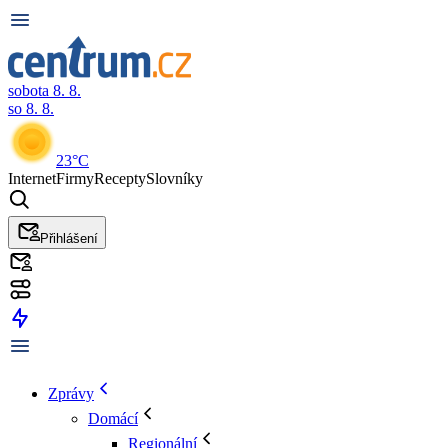
sobota 8. 8.
so 8. 8.
23°C
Internet
Firmy
Recepty
Slovníky
Přihlášení
Zprávy
Domácí
Regionální