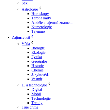
Sex
Astrologie
Horoskopy
Tarot a karty
Andělé a tajemná znamení
Numerologie
Tajemno
Zajímavosti
Věda
Biologie
Ekologie
Fyzika
Geografie
Historie
Chemie
Jazykověda
Vesmír
IT a technologie
Digital
Mobil
Technologie
Trendy
True crime