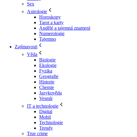
Sex
Astrologie
Horoskopy
Tarot a karty
Andělé a tajemná znamení
Numerologie
Tajemno
Zajímavosti
Věda
Biologie
Ekologie
Fyzika
Geografie
Historie
Chemie
Jazykověda
Vesmír
IT a technologie
Digital
Mobil
Technologie
Trendy
True crime