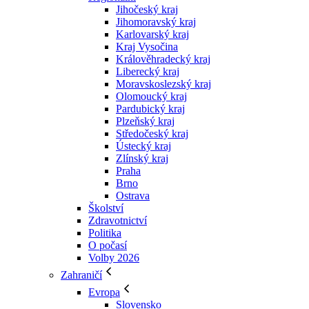
Jihočeský kraj
Jihomoravský kraj
Karlovarský kraj
Kraj Vysočina
Králověhradecký kraj
Liberecký kraj
Moravskoslezský kraj
Olomoucký kraj
Pardubický kraj
Plzeňský kraj
Středočeský kraj
Ústecký kraj
Zlínský kraj
Praha
Brno
Ostrava
Školství
Zdravotnictví
Politika
O počasí
Volby 2026
Zahraničí
Evropa
Slovensko