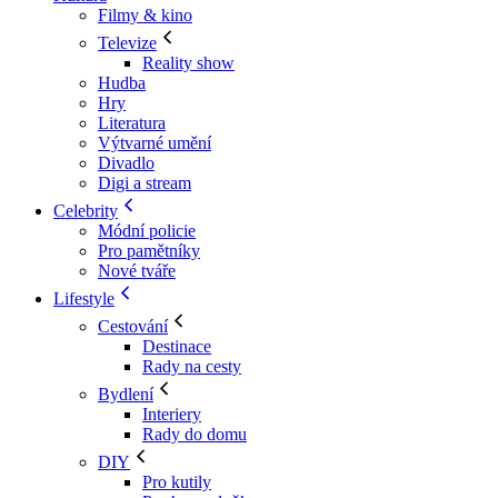
Filmy & kino
Televize
Reality show
Hudba
Hry
Literatura
Výtvarné umění
Divadlo
Digi a stream
Celebrity
Módní policie
Pro pamětníky
Nové tváře
Lifestyle
Cestování
Destinace
Rady na cesty
Bydlení
Interiery
Rady do domu
DIY
Pro kutily