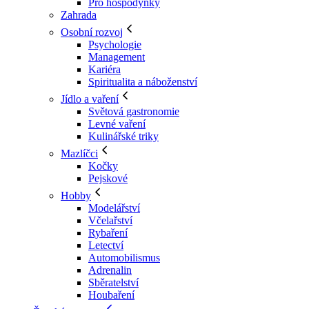
Pro hospodyňky
Zahrada
Osobní rozvoj
Psychologie
Management
Kariéra
Spiritualita a náboženství
Jídlo a vaření
Světová gastronomie
Levné vaření
Kulinářské triky
Mazlíčci
Kočky
Pejskové
Hobby
Modelářství
Včelařství
Rybaření
Letectví
Automobilismus
Adrenalin
Sběratelství
Houbaření