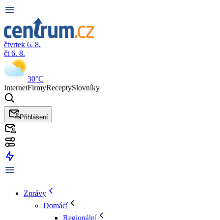
čtvrtek 6. 8.
čt 6. 8.
30°C
Internet
Firmy
Recepty
Slovníky
Přihlášení
Zprávy
Domácí
Regionální