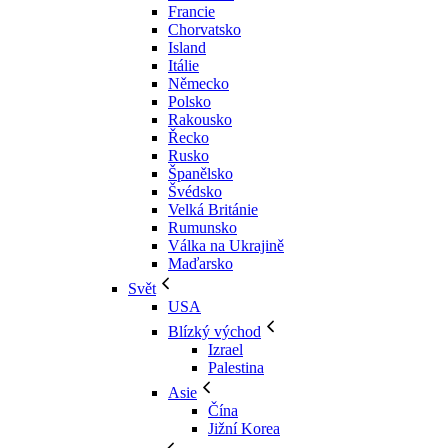
Francie
Chorvatsko
Island
Itálie
Německo
Polsko
Rakousko
Řecko
Rusko
Španělsko
Švédsko
Velká Británie
Rumunsko
Válka na Ukrajině
Maďarsko
Svět
USA
Blízký východ
Izrael
Palestina
Asie
Čína
Jižní Korea