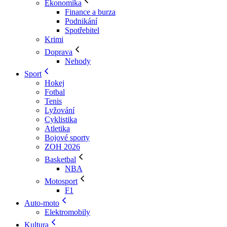
Ekonomika
Finance a burza
Podnikání
Spotřebitel
Krimi
Doprava
Nehody
Sport
Hokej
Fotbal
Tenis
Lyžování
Cyklistika
Atletika
Bojové sporty
ZOH 2026
Basketbal
NBA
Motosport
F1
Auto-moto
Elektromobily
Kultura