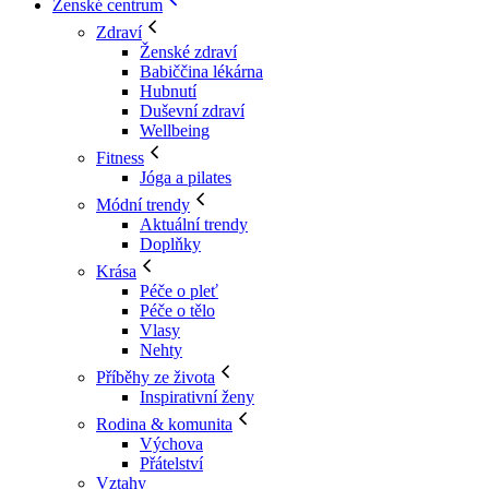
Ženské centrum
Zdraví
Ženské zdraví
Babiččina lékárna
Hubnutí
Duševní zdraví
Wellbeing
Fitness
Jóga a pilates
Módní trendy
Aktuální trendy
Doplňky
Krása
Péče o pleť
Péče o tělo
Vlasy
Nehty
Příběhy ze života
Inspirativní ženy
Rodina & komunita
Výchova
Přátelství
Vztahy