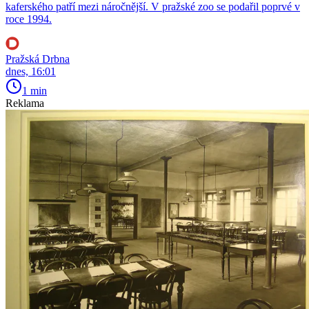
kaferského patří mezi náročnější. V pražské zoo se podařil poprvé v
roce 1994.
Pražská Drbna
dnes, 16:01
1 min
Reklama