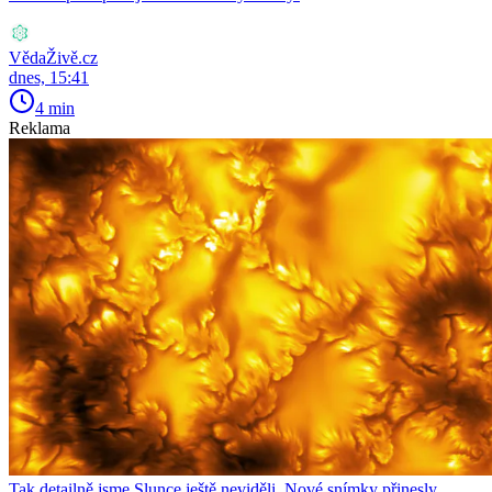
VědaŽivě.cz
dnes, 15:41
4 min
Reklama
Tak detailně jsme Slunce ještě neviděli. Nové snímky přinesly