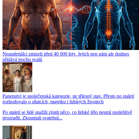
Neandertálci zmizeli před 40 000 lety. Jejich gen nám ale dodnes
přidává trochu svalů
Panenství je společenská kategorie, ne tělesný stav. Přesto po staletí
rozhodovalo o sňatcích, majetku i lidských životech
Po staletí se lidé snažili zjistit něco, co lidské tělo neumí spolehlivě
prozradit. Zkoumali svatební...