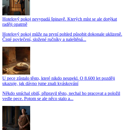
Hotelový pokoj nevypadá špinavě. Kterých míst se ale dotýkat
raději opatrně
Hotelový pokoj může na první pohled působit dokonale uklizeně.
Čisté povlečení, složené ručníky a naleštěná...
U pece zůstalo těsto, které nikdo neupekl. O 8.600 let později
ukazuje, jak dávno jsme znali kváskování
Někdo smíchal obilí, připravil těsto, nechal ho pracovat a položil
vedle pece. Potom se ale něco stalo a...