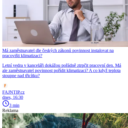
Má zaměstnavatel dle českých zákonů povinnost instalovat na
pracovišti klimatizaci?
Letní vedra v kanceláři dokážou pořádně ztrpčit pracovní den. Má
ale zaměstnavatel povinnost pořídit klimatizaci? A co když teplota
stoupne nad třicítku?
FAJNTIP.cz
dnes, 16:30
3 min
Reklama