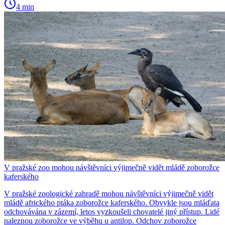
4 min
V pražské zoo mohou návštěvníci výjimečně vidět mládě zoborožce
kaferského
V pražské zoologické zahradě mohou návštěvníci výjimečně vidět
mládě afrického ptáka zoborožce kaferského. Obvykle jsou mláďata
odchovávána v zázemí, letos vyzkoušeli chovatelé jiný přístup. Lidé
naleznou zoborožce ve výběhu u antilop. Odchov zoborožce