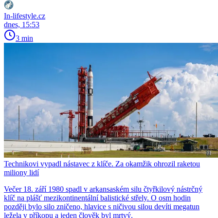
In-lifestyle.cz
dnes, 15:53
3 min
Technikovi vypadl nástavec z klíče. Za okamžik ohrozil raketou
miliony lidí
Večer 18. září 1980 spadl v arkansaském silu čtyřkilový nástrčný
klíč na plášť mezikontinentální balistické střely. O osm hodin
později bylo silo zničeno, hlavice s ničivou silou devíti megatun
ležela v příkopu a jeden člověk byl mrtvý.