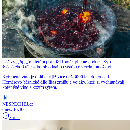
Léčivý glögg, o kterém psal již Homér, pijeme dodnes: Syn
švédského krále si ho objednal na svatbu rekordní množství
Kořeněné víno je oblíbené již více než 3000 let, dokonce i
Homérovo básnické dílo Ilias zmiňuje vojáky, kteří si vychutnávali
kořeněné víno s kozím sýrem.
NESPECHEJ.cz
dnes, 16:30
3 min