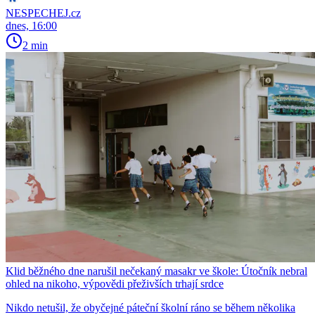
NESPECHEJ.cz
dnes, 16:00
2 min
Klid běžného dne narušil nečekaný masakr ve škole: Útočník nebral
ohled na nikoho, výpovědi přeživších trhají srdce
Nikdo netušil, že obyčejné páteční školní ráno se během několika