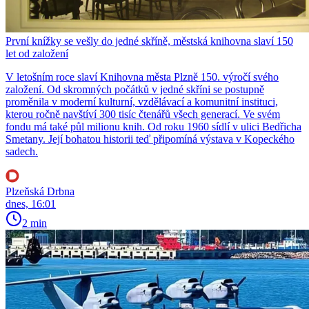
První knížky se vešly do jedné skříně, městská knihovna slaví 150
let od založení
V letošním roce slaví Knihovna města Plzně 150. výročí svého
založení. Od skromných počátků v jedné skříni se postupně
proměnila v moderní kulturní, vzdělávací a komunitní instituci,
kterou ročně navštíví 300 tisíc čtenářů všech generací. Ve svém
fondu má také půl milionu knih. Od roku 1960 sídlí v ulici Bedřicha
Smetany. Její bohatou historii teď připomíná výstava v Kopeckého
sadech.
Plzeňská Drbna
dnes, 16:01
2 min