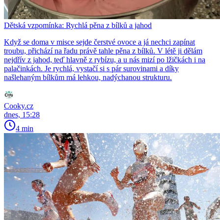
Dětská vzpomínka: Rychlá pěna z bílků a jahod
Když se doma v misce sejde čerstvé ovoce a já nechci zapínat
troubu, přichází na řadu právě tahle pěna z bílků. V létě ji dělám
nejdřív z jahod, teď hlavně z rybízu, a u nás mizí po lžičkách i na
palačinkách. Je rychlá, vystačí si s pár surovinami a díky
našlehaným bílkům má lehkou, nadýchanou strukturu.
Cooky.cz
dnes, 15:28
4 min