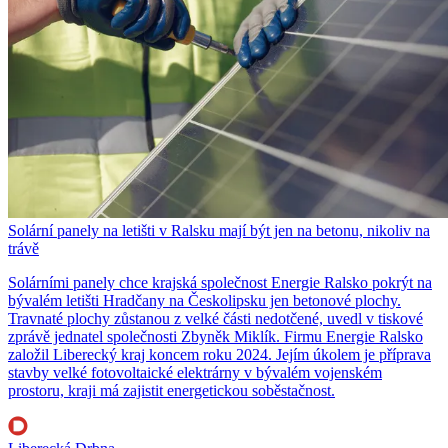
Solární panely na letišti v Ralsku mají být jen na betonu, nikoliv na
trávě
Solárními panely chce krajská společnost Energie Ralsko pokrýt na
bývalém letišti Hradčany na Českolipsku jen betonové plochy.
Travnaté plochy zůstanou z velké části nedotčené, uvedl v tiskové
zprávě jednatel společnosti Zbyněk Miklík. Firmu Energie Ralsko
založil Liberecký kraj koncem roku 2024. Jejím úkolem je příprava
stavby velké fotovoltaické elektrárny v bývalém vojenském
prostoru, kraji má zajistit energetickou soběstačnost.