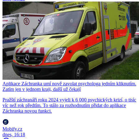
Aplikace Záchranka umí nově zavolat psychologa jedním kliknutím.
Zatím jen v jednom kraji, další už čekají
Pražští záchranáři roku 2024 vyjeli k 6 000 psychických krizí, o tisíc
víc než rok předtím. To stálo za rozhodnutím přidat do aplikace
Záchranka novou funkci.
Mobify.cz
dnes, 16:18