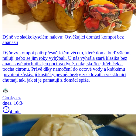
Dýně ve sladkokyselém nálevu: Osvěžující domácí kompot bez
ananasu
Dýňový kompot patří přesně k těm věcem, které doma buď všichni
milují, nebo se jim roky vyhýbali. U nás vyhrála stará klasika bez
ananasové příchuti - jen poctivá dýně, cukr, skořice, hřebíček a
trocha citronu. Právě díky namočení do octové vody a krátkému
povaření zůstávají kostičky pevné, hezky zesklovatí a ve sklenici
chutnají tak, jak si je pamatuji z domácí spíže.
Cooky.cz
dnes, 16:34
4 min