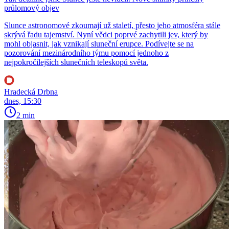
průlomový objev
Slunce astronomové zkoumají už staletí, přesto jeho atmosféra stále
skrývá řadu tajemství. Nyní vědci poprvé zachytili jev, který by
mohl objasnit, jak vznikají sluneční erupce. Podívejte se na
pozorování mezinárodního týmu pomocí jednoho z
nejpokročilejších slunečních teleskopů světa.
Hradecká Drbna
dnes, 15:30
2 min