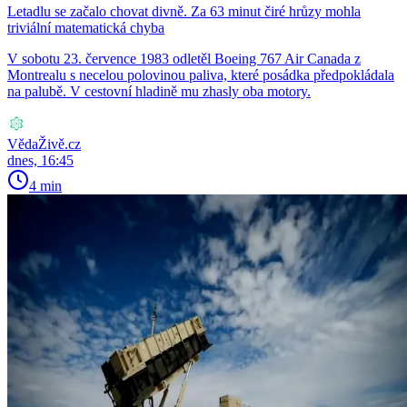
Letadlu se začalo chovat divně. Za 63 minut čiré hrůzy mohla
triviální matematická chyba
V sobotu 23. července 1983 odletěl Boeing 767 Air Canada z
Montrealu s necelou polovinou paliva, které posádka předpokládala
na palubě. V cestovní hladině mu zhasly oba motory.
VědaŽivě.cz
dnes, 16:45
4 min