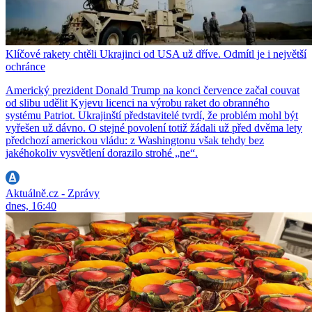
Klíčové rakety chtěli Ukrajinci od USA už dříve. Odmítl je i největší
ochránce
Americký prezident Donald Trump na konci července začal couvat
od slibu udělit Kyjevu licenci na výrobu raket do obranného
systému Patriot. Ukrajinští představitelé tvrdí, že problém mohl být
vyřešen už dávno. O stejné povolení totiž žádali už před dvěma lety
předchozí americkou vládu: z Washingtonu však tehdy bez
jakéhokoliv vysvětlení dorazilo strohé „ne“.
Aktuálně.cz - Zprávy
dnes, 16:40