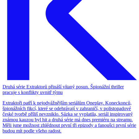
Druhá série Extraktorů přináší vítaný posun. Špionážní thriller
pracuje s konflikty uvnitř týmu
Extraktoři patří k nejodvážnějším seriálům Oneplay. Koneckonců,
špionážních fikcí, které se odehrávají v zahraničí, v polistopadové
české tvorbě příliš nevzniklo. Sázka se vyplatila, seriál inspirovaný
známou kauzou byl hit a druhá série má dnes premiéru na streamu.
Měli jsme možnost zhlédnout první tři epizody a fanoušci první série
budou mít podle všeho radost.