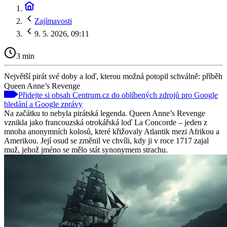
Zajímavosti
9. 5. 2026, 09:11
3 min
Největší pirát své doby a loď, kterou možná potopil schválně: příběh
Queen Anne’s Revenge
Přidejte si obsah Centrum.cz do oblíbených zdrojů pro Google
hledání a Google zprávy
Na začátku to nebyla pirátská legenda. Queen Anne’s Revenge
vznikla jako francouzská otrokářská loď La Concorde – jeden z
mnoha anonymních kolosů, které křižovaly Atlantik mezi Afrikou a
Amerikou. Její osud se změnil ve chvíli, kdy ji v roce 1717 zajal
muž, jehož jméno se mělo stát synonymem strachu.