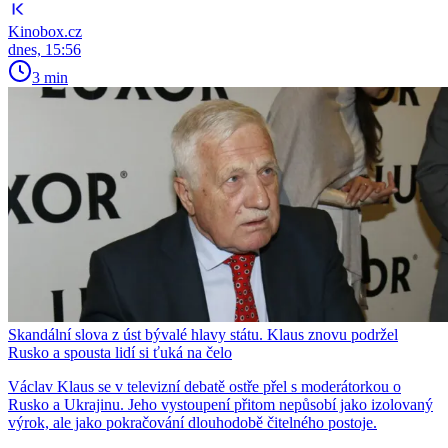
Kinobox.cz
dnes, 15:56
3 min
Skandální slova z úst bývalé hlavy státu. Klaus znovu podržel
Rusko a spousta lidí si ťuká na čelo
Václav Klaus se v televizní debatě ostře přel s moderátorkou o
Rusko a Ukrajinu. Jeho vystoupení přitom nepůsobí jako izolovaný
výrok, ale jako pokračování dlouhodobě čitelného postoje.