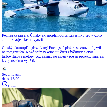
Pochajská příšera: Čínský ekranoplán dostal závěsníky pro výzbroj
a míří k vojenskému využití
Čínský ekranoplán přezdívaný Pochajská příšera se znovu objevil
na fotografiích. Nové snímky odhalují čtyři závěsníky a čtyři
turbovrtulové motory, což naznačuje možný posun projektu směrem
k vojenskému využití.
Securitytech
dnes, 16:00
3 min