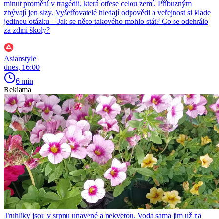
minut promění v tragédii, která otřese celou zemí. Příbuzným
zbývají jen slzy. Vyšetřovatelé hledají odpovědi a veřejnost si klade
jedinou otázku – Jak se něco takového mohlo stát? Co se odehrálo
za zdmi školy?
Asianstyle
dnes, 16:00
6 min
Reklama
Truhlíky jsou v srpnu unavené a nekvetou. Voda sama jim už na