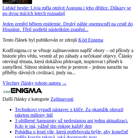
Lidské bestie: Livia měla otrávit Augusta i jeho dědice. Důkazy se
po dvou tisících letech rozpadají
Jeden zemřel během epidemie. Druhý náhle onemocněl na cestě do
Hispánie. Třetí podlehl následkům zranění...
Tento článek byl publikován ze zdrojů
Kód Enigma
KodEnigma.cz se věnuje zajímavostem napříč obory – od přírody a
historie přes vědu, vesmír až po záhady a nečekané objevy. Články
otevírají témata, která dokážou překvapit, inspirovat i přimět k
zamyšlení. Silnou stránkou webu je pestrost – jednou narazíte na
příběhy dávných civilizací, jindy na...
Všechny články tohoto autora →
Další články z kategorie
Zajímavosti
Technikovi vypadl nástavec z klíče. Za okamžik ohrozil
raketou miliony lidí
3 oblíbené Samsungy už nedostanou ani jednu aktualizaci.
Kdo je má, vážně tím riskuje každý den
Pohádka o lesní víle, která potřebovala brýle, aby konečně
viděla kouzla taková, jaká doopravdy jsou