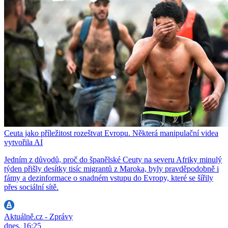
Ceuta jako příležitost rozeštvat Evropu. Některá manipulační videa
vytvořila AI
Jedním z důvodů, proč do španělské Ceuty na severu Afriky minulý
týden přišly desítky tisíc migrantů z Maroka, byly pravděpodobně i
fámy a dezinformace o snadném vstupu do Evropy, které se šířily
přes sociální sítě.
Aktuálně.cz - Zprávy
dnes, 16:25