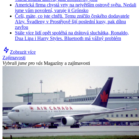
Americká firma chystá vrty na největším ostrově světa. Nedali
jsme vám povolení, varuje ji Grónsko
Češi, máte, co jste chtěli. Temu zničilo českého dodavatele
Alzy. Švadleny v Prostějově šijí poslední kusy, pak dílnu
zavřou
Stále více lidí opět spoléhá na drátová sluchátka, Ronaldo,
Dua Lipa i Harry Styles. Bluetooth má vážný problém
Zobrazit více
Zajímavosti
Vybrali jsme pro vás
Magazíny a zajímavosti