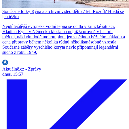
Současné fotky Rýna a archivní video dělí 77 let. Rozdíl? Hledá se
jen těžko
Nejdůležitější evropská vodní tepna se ocitla v kritické situaci.
Hladina Rýna v Německu klesla na nejnižší úroveň v historii
měření, nákladní lodě mohou plout jen s pětinou běžného nákladu a
cena přepravy během několika týdnů několikanásobně vzrostla.
Současné záběry vyschlého koryta navíc připomínají legendární
sucho z roku 1949.
Aktuálně.cz - Zprávy
dnes, 15:57