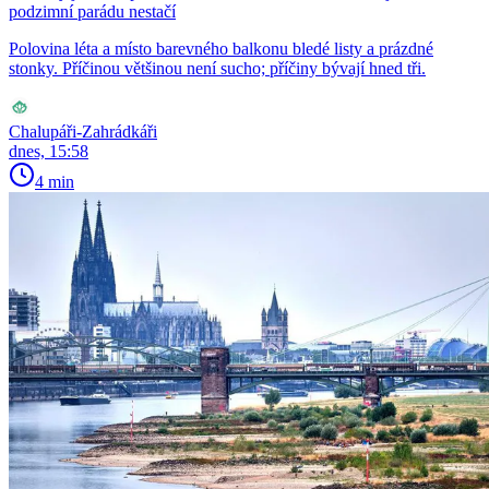
podzimní parádu nestačí
Polovina léta a místo barevného balkonu bledé listy a prázdné
stonky. Příčinou většinou není sucho; příčiny bývají hned tři.
Chalupáři-Zahrádkáři
dnes, 15:58
4 min