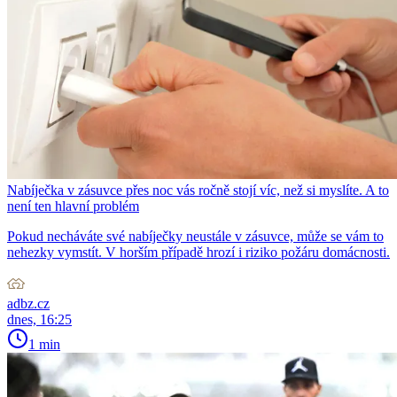
Nabíječka v zásuvce přes noc vás ročně stojí víc, než si myslíte. A to
není ten hlavní problém
Pokud necháváte své nabíječky neustále v zásuvce, může se vám to
nehezky vymstít. V horším případě hrozí i riziko požáru domácnosti.
adbz.cz
dnes, 16:25
1 min