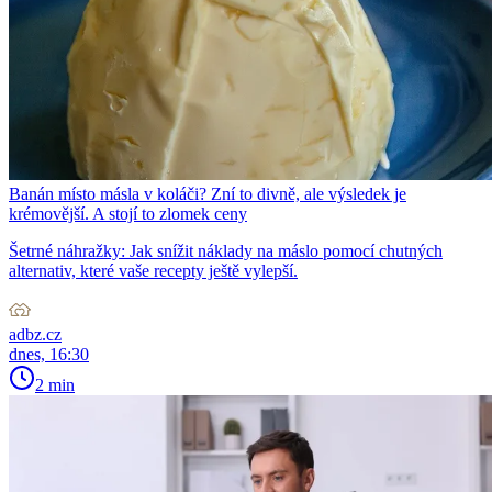
Banán místo másla v koláči? Zní to divně, ale výsledek je
krémovější. A stojí to zlomek ceny
Šetrné náhražky: Jak snížit náklady na máslo pomocí chutných
alternativ, které vaše recepty ještě vylepší.
adbz.cz
dnes, 16:30
2 min