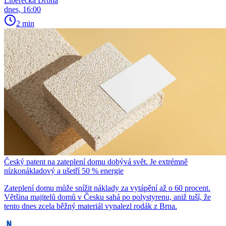
Liberecká Drbna
dnes, 16:00
2 min
Český patent na zateplení domu dobývá svět. Je extrémně
nízkonákladový a ušetří 50 % energie
Zateplení domu může snížit náklady za vytápění až o 60 procent.
Většina majitelů domů v Česku sahá po polystyrenu, aniž tuší, že
tento dnes zcela běžný materiál vynalezl rodák z Brna.