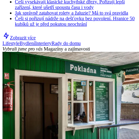
Češi vysekávají klasické kuchyňské dřezy. Pořizují lepší
zařízení, které ušetří spoustu času i vody
Jak správně zatahovat rolety a žaluzie? Má to svá pravidla
Češi si pořizují nádrže na dešťovku bez povolení. Hranice 50
kubíků už je před pokutou neochrání
Zobrazit více
Lifestyle
Bydlení
Interiery
Rady do domu
Vybrali jsme pro vás
Magazíny a zajímavosti