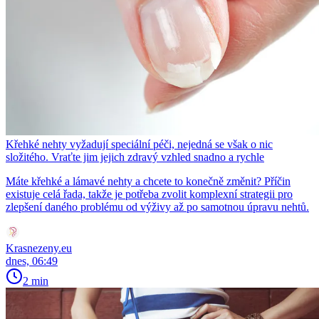
Křehké nehty vyžadují speciální péči, nejedná se však o nic
složitého. Vraťte jim jejich zdravý vzhled snadno a rychle
Máte křehké a lámavé nehty a chcete to konečně změnit? Příčin
existuje celá řada, takže je potřeba zvolit komplexní strategii pro
zlepšení daného problému od výživy až po samotnou úpravu nehtů.
Krasnezeny.eu
dnes, 06:49
2 min