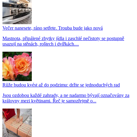
Večer nanesete, ráno setřete. Trouba bude jako nová
Mastnota, připálené zbytky jídla i zaschlé nečistoty se postupně
usazují na stěnách, roštech i dvířkách....
Růže budou kvést až do podzimu: držte se jednoduchých rad
Jsou ozdobou každé zahrady, a ne nadarmo bývají označovány za
královny mezi květinami. Řeč je samozřejmě o...