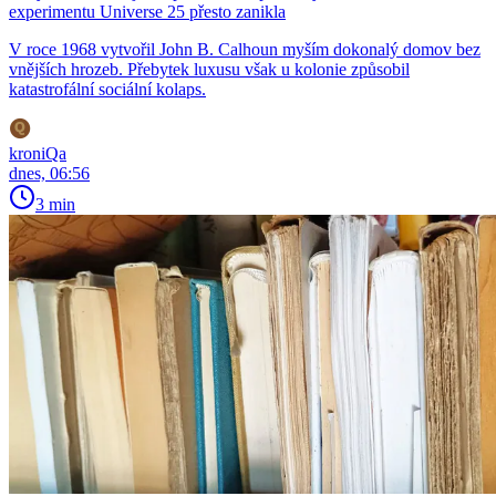
experimentu Universe 25 přesto zanikla
V roce 1968 vytvořil John B. Calhoun myším dokonalý domov bez
vnějších hrozeb. Přebytek luxusu však u kolonie způsobil
katastrofální sociální kolaps.
kroniQa
dnes, 06:56
3 min