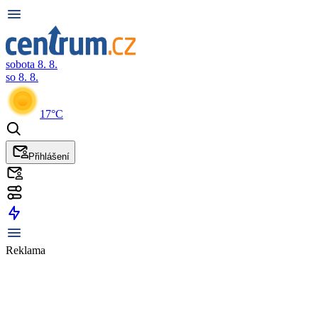
sobota 8. 8.
so 8. 8.
17°C
Přihlášení
Reklama