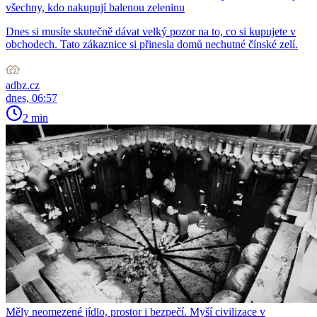
všechny, kdo nakupují balenou zeleninu
Dnes si musíte skutečně dávat velký pozor na to, co si kupujete v
obchodech. Tato zákaznice si přinesla domů nechutné čínské zelí.
adbz.cz
dnes, 06:57
2 min
Měly neomezené jídlo, prostor i bezpečí. Myší civilizace v