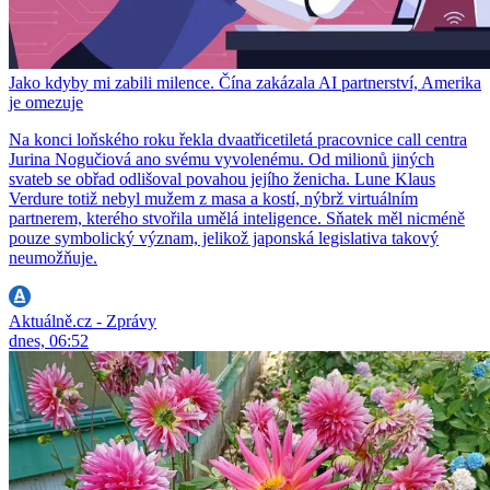
Jako kdyby mi zabili milence. Čína zakázala AI partnerství, Amerika
je omezuje
Na konci loňského roku řekla dvaatřicetiletá pracovnice call centra
Jurina Nogučiová ano svému vyvolenému. Od milionů jiných
svateb se obřad odlišoval povahou jejího ženicha. Lune Klaus
Verdure totiž nebyl mužem z masa a kostí, nýbrž virtuálním
partnerem, kterého stvořila umělá inteligence. Sňatek měl nicméně
pouze symbolický význam, jelikož japonská legislativa takový
neumožňuje.
Aktuálně.cz - Zprávy
dnes, 06:52