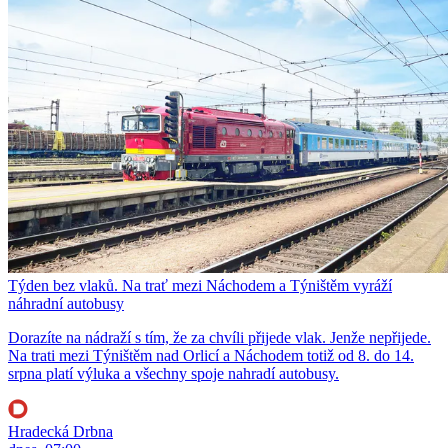
Týden bez vlaků. Na trať mezi Náchodem a Týništěm vyráží
náhradní autobusy
Dorazíte na nádraží s tím, že za chvíli přijede vlak. Jenže nepřijede.
Na trati mezi Týništěm nad Orlicí a Náchodem totiž od 8. do 14.
srpna platí výluka a všechny spoje nahradí autobusy.
Hradecká Drbna