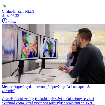
Chalupáři-Zahrádkáři
dnes, 06:32
4 min
Meteorologové vydali novou předpověď počasí na srpen. Je
zdrcující
Čtvrteční ochlazení je jen krátká přestávka. Od soboty se vrací
extrémní vedra, která vyvrcholí příští týden teplotami až 35 °C.