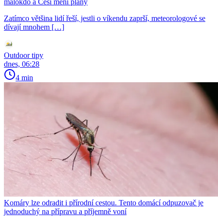
málokdo a Češi mění plány
Zatímco většina lidí řeší, jestli o víkendu zaprší, meteorologové se
dívají mnohem […]
Outdoor tipy
dnes, 06:28
4 min
Komáry lze odradit i přírodní cestou. Tento domácí odpuzovač je
jednoduchý na přípravu a příjemně voní