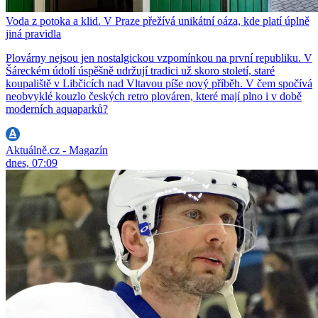
Voda z potoka a klid. V Praze přežívá unikátní oáza, kde platí úplně
jiná pravidla
Plovárny nejsou jen nostalgickou vzpomínkou na první republiku. V
Šáreckém údolí úspěšně udržují tradici už skoro století, staré
koupaliště v Libčicích nad Vltavou píše nový příběh. V čem spočívá
neobvyklé kouzlo českých retro plováren, které mají plno i v době
moderních aquaparků?
Aktuálně.cz - Magazín
dnes, 07:09