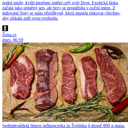
potká muže, kvůli kterému změní celý svůj život. Exotická láska
začala jako splněný sen, ale brzy se proměnila v noční můru. Z
milované ženy se stala vězeňkyně, která musela riskovat všechno,
aby získala zpět svou svobodu.
Žena.cz
dnes, 06:59
Sedmdesátiletá fitness influencerka ze Švédska jí denně 800 g masa.