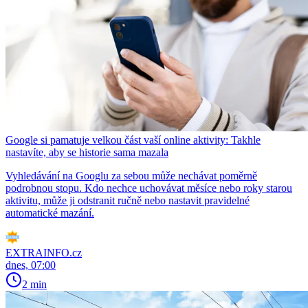
Google si pamatuje velkou část vaší online aktivity: Takhle
nastavíte, aby se historie sama mazala
Vyhledávání na Googlu za sebou může nechávat poměrně
podrobnou stopu. Kdo nechce uchovávat měsíce nebo roky starou
aktivitu, může ji odstranit ručně nebo nastavit pravidelné
automatické mazání.
EXTRAINFO.cz
dnes, 07:00
2 min