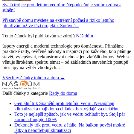
Svatá trojice proti letním vedrům: Nepodceňujte souhru zdiva a
stínění
Při stavbě domu myslete na extrémní počasí a riziko letního
přehřívání už ve fázi projektu. Správná...
Tento článek byl publikován ze zdrojů
Náš dům
úspory energií a moderní technologie pro domácnosti. Přinášíme
praktické rady, ověřené návody a inspiraci pro každého, kdo plánuje
stavět, vylepšovat, rekonstruovat nebo si jen zkrášlit domov. Web se
věnuje širokému spektru témat – od základních stavebních postupů
přes tipy na výběr vhodných...
Všechny články tohoto autora →
Další články z kategorie
Rady do domu
Geniální trik Španělů proti letnímu vedru. Nezapínají
klimatizaci a mají doma chládek bez výdajů za elektřinu
Toto je nejlepší způsob, jak ve vedru ochladit byt. Stojí pár
korun a funguje 100%
Dokonalý trik proti vedru z Itálie. Na balkon pověsí mokré
látky a nepotřebují klimatizaci