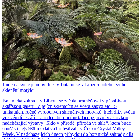
Jinde na světě je neuvidíte. V botanické v Liberci poletují svítící
sklenění motýlci
Botanická zahrada v Liberci se začala proměňovat v působivou
sklářskou galerii. V jejích sklenících se včera zabydlelo 15
unikátních, ručně vyrobených skleněných motýlků, kteří díky světlu
ve svém těle září. Tato dechberoucí instalace je první vlaštovkou
nadcházející výstavy „Sklo v přírodě, příroda ve skle“, která bude
součástí největšího sklářského festivalu v Česku Crystal Valley
Week. V nadcházejících dnech přibydou do botanické zahrady díla