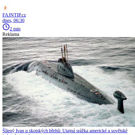
FAJNTIP.cz
dnes, 06:30
2 min
Reklama
Šílený Ivan u skotských břehů: Utajná srážka americké a sovětské