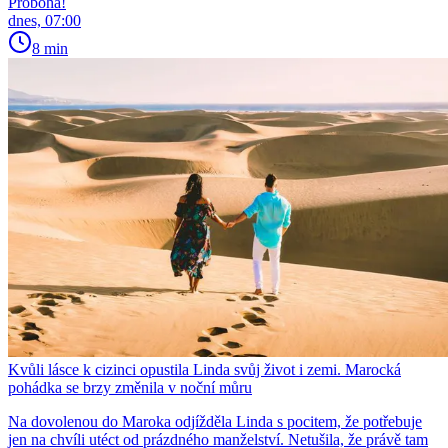
Proboha!
dnes, 07:00
8 min
Kvůli lásce k cizinci opustila Linda svůj život i zemi. Marocká
pohádka se brzy změnila v noční můru
Na dovolenou do Maroka odjížděla Linda s pocitem, že potřebuje
jen na chvíli utéct od prázdného manželství. Netušila, že právě tam