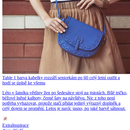
Tahle 1 barva kabelky rozzáří seniorkám po 60 celý letní outfit a
hodí se úplně ke všemu
Léto v šatníku většiny žen po šedesátce stojí na jistotách. Bílé tričko,
béžové lněné kalhoty, černé šaty na návštěvu. Nic z toho není
potřeba vyhazovat, protože stačí přidat jediný výrazný doplněk a
celý dojem se promění. Letos je navíc jasno, po jaké barvě sáhnout.
ExtraInspirace