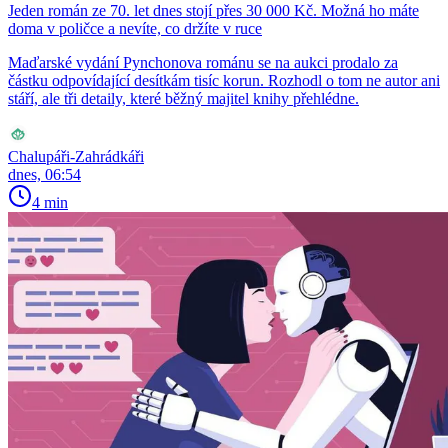
Jeden román ze 70. let dnes stojí přes 30 000 Kč. Možná ho máte
doma v poličce a nevíte, co držíte v ruce
Maďarské vydání Pynchonova románu se na aukci prodalo za
částku odpovídající desítkám tisíc korun. Rozhodl o tom ne autor ani
stáří, ale tři detaily, které běžný majitel knihy přehlédne.
Chalupáři-Zahrádkáři
dnes, 06:54
4 min