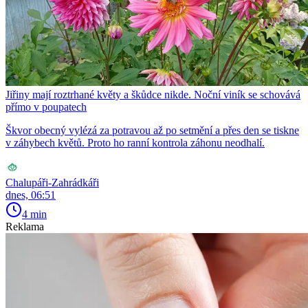
Jiřiny mají roztrhané květy a škůdce nikde. Noční viník se schovává
přímo v poupatech
Škvor obecný vylézá za potravou až po setmění a přes den se tiskne
v záhybech květů. Proto ho ranní kontrola záhonu neodhalí.
Chalupáři-Zahrádkáři
dnes, 06:51
4 min
Reklama