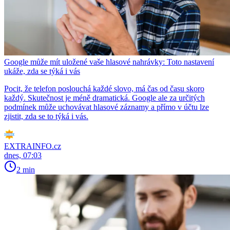
Google může mít uložené vaše hlasové nahrávky: Toto nastavení
ukáže, zda se týká i vás
Pocit, že telefon poslouchá každé slovo, má čas od času skoro
každý. Skutečnost je méně dramatická. Google ale za určitých
podmínek může uchovávat hlasové záznamy a přímo v účtu lze
zjistit, zda se to týká i vás.
EXTRAINFO.cz
dnes, 07:03
2 min