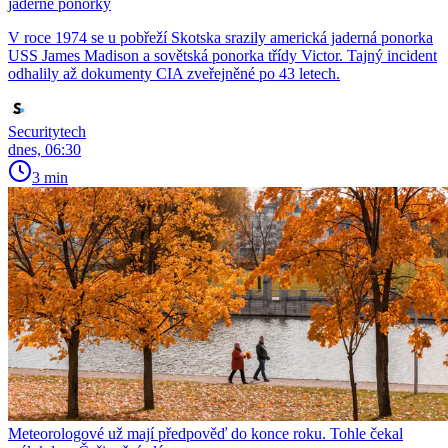
jaderné ponorky
V roce 1974 se u pobřeží Skotska srazily americká jaderná ponorka
USS James Madison a sovětská ponorka třídy Victor. Tajný incident
odhalily až dokumenty CIA zveřejněné po 43 letech.
Securitytech
dnes, 06:30
3 min
Meteorologové už mají předpověď do konce roku. Tohle čekal