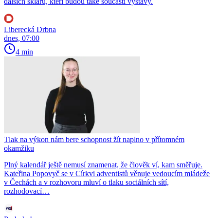
dalších sklářů, kteří budou také součástí výstavy.
Liberecká Drbna
dnes, 07:00
4 min
Tlak na výkon nám bere schopnost žít naplno v přítomném
okamžiku
Plný kalendář ještě nemusí znamenat, že člověk ví, kam směřuje.
Kateřina Popovyč se v Církvi adventistů věnuje vedoucím mládeže
v Čechách a v rozhovoru mluví o tlaku sociálních sítí,
rozhodovací…