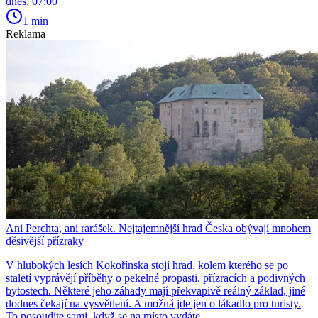
dnes, 07:00
1 min
Reklama
Ani Perchta, ani rarášek. Nejtajemnější hrad Česka obývají mnohem
děsivější přízraky
V hlubokých lesích Kokořínska stojí hrad, kolem kterého se po
staletí vyprávějí příběhy o pekelné propasti, přízracích a podivných
bytostech. Některé jeho záhady mají překvapivě reálný základ, jiné
dodnes čekají na vysvětlení. A možná jde jen o lákadlo pro turisty.
To posoudíte sami, když se na místo vydáte.