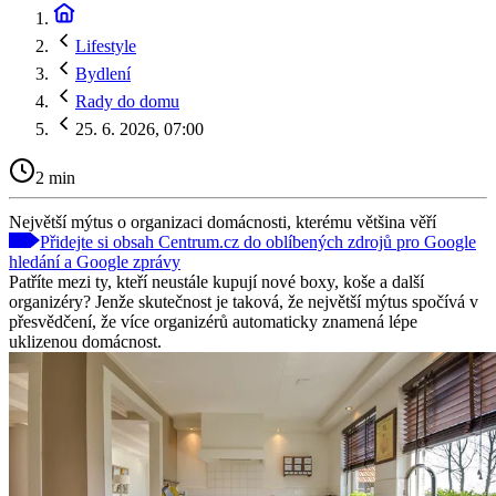
Lifestyle
Bydlení
Rady do domu
25. 6. 2026, 07:00
2 min
Největší mýtus o organizaci domácnosti, kterému většina věří
Přidejte si obsah Centrum.cz do oblíbených zdrojů pro Google
hledání a Google zprávy
Patříte mezi ty, kteří neustále kupují nové boxy, koše a další
organizéry? Jenže skutečnost je taková, že největší mýtus spočívá v
přesvědčení, že více organizérů automaticky znamená lépe
uklizenou domácnost.