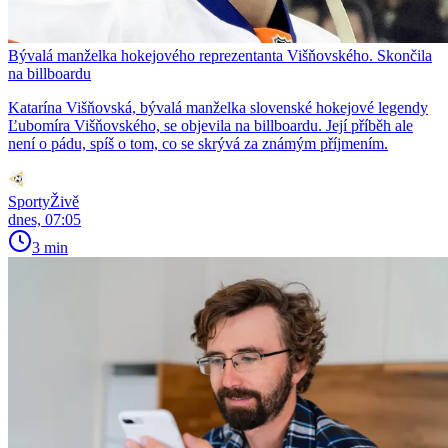
Bývalá manželka hokejového reprezentanta Višňovského. Skončila
na billboardu
Katarína Višňovská, bývalá manželka slovenské hokejové legendy
Ľubomíra Višňovského, se objevila na billboardu. Její příběh ale
není o pádu, spíš o tom, co se skrývá za známým příjmením.
SportyŽivě
dnes, 07:05
3 min