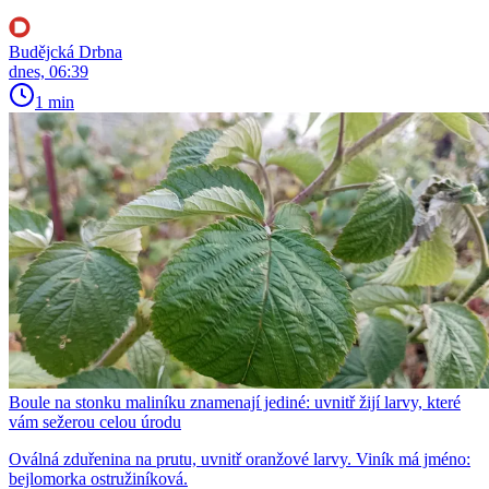
Budějcká Drbna
dnes, 06:39
1 min
Boule na stonku maliníku znamenají jediné: uvnitř žijí larvy, které
vám sežerou celou úrodu
Oválná zduřenina na prutu, uvnitř oranžové larvy. Viník má jméno:
bejlomorka ostružiníková.