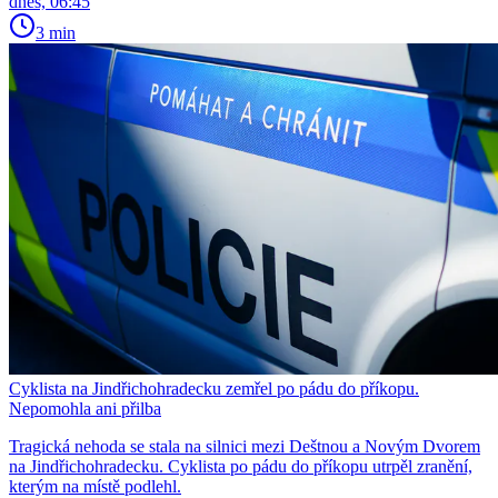
dnes, 06:45
3 min
Cyklista na Jindřichohradecku zemřel po pádu do příkopu.
Nepomohla ani přilba
Tragická nehoda se stala na silnici mezi Deštnou a Novým Dvorem
na Jindřichohradecku. Cyklista po pádu do příkopu utrpěl zranění,
kterým na místě podlehl.