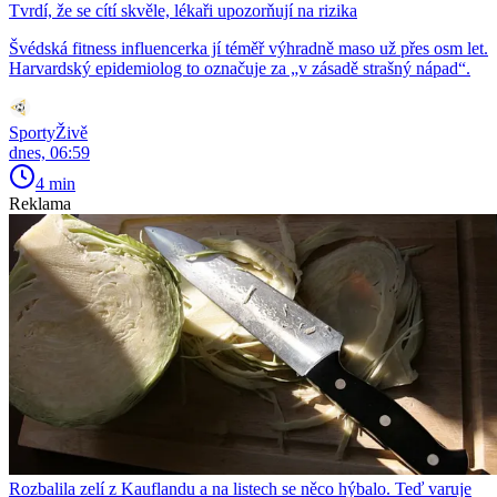
Tvrdí, že se cítí skvěle, lékaři upozorňují na rizika
Švédská fitness influencerka jí téměř výhradně maso už přes osm let.
Harvardský epidemiolog to označuje za „v zásadě strašný nápad“.
SportyŽivě
dnes, 06:59
4 min
Reklama
Rozbalila zelí z Kauflandu a na listech se něco hýbalo. Teď varuje