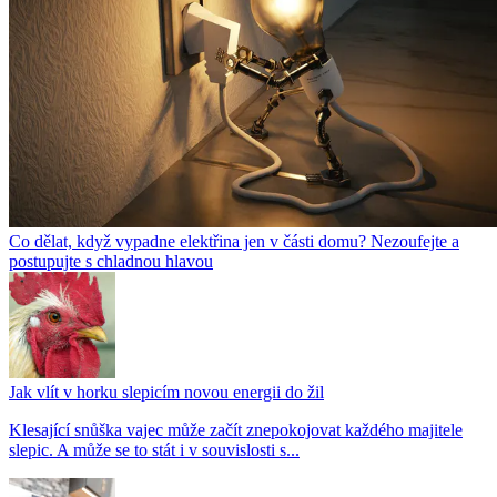
Co dělat, když vypadne elektřina jen v části domu? Nezoufejte a
postupujte s chladnou hlavou
Jak vlít v horku slepicím novou energii do žil
Klesající snůška vajec může začít znepokojovat každého majitele
slepic. A může se to stát i v souvislosti s...