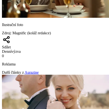
Ilustrační foto
Zdroj
:
Magnific (koláž redakce)
Sdílet
Denní
výzva
0
Reklama
Další články z
Aurazine