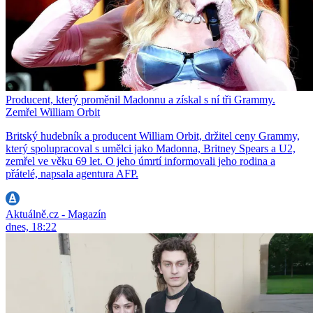
Producent, který proměnil Madonnu a získal s ní tři Grammy.
Zemřel William Orbit
Britský hudebník a producent William Orbit, držitel ceny Grammy,
který spolupracoval s umělci jako Madonna, Britney Spears a U2,
zemřel ve věku 69 let. O jeho úmrtí informovali jeho rodina a
přátelé, napsala agentura AFP.
Aktuálně.cz - Magazín
dnes, 18:22