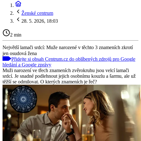
Ženské centrum
28. 5. 2026, 18:03
2 min
Největší lamači srdcí: Muže narozené v těchto 3 znameních zkrotí
jen osudová žena
Přidejte si obsah Centrum.cz do oblíbených zdrojů pro Google
hledání a Google zprávy
Muži narození ve třech znameních zvěrokruhu jsou velcí lamači
srdcí. Je snadné podlehnout jejich osobnímu kouzlu a šarmu, ale už
těžší se odmilovat. O kterých znameních je řeč?