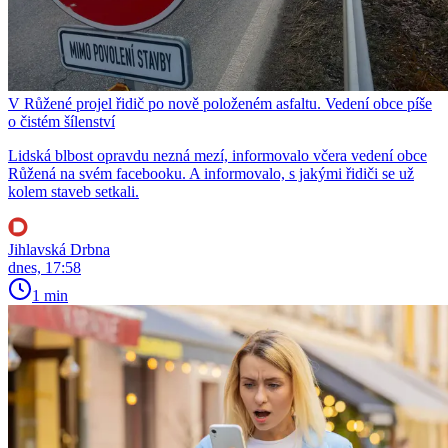
V Růžené projel řidič po nově položeném asfaltu. Vedení obce píše
o čistém šílenství
Lidská blbost opravdu nezná mezí, informovalo včera vedení obce
Růžená na svém facebooku. A informovalo, s jakými řidiči se už
kolem staveb setkali.
Jihlavská Drbna
dnes, 17:58
1 min