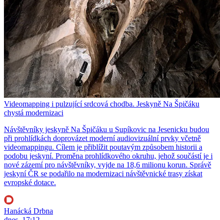
Videomapping i pulzující srdcová chodba. Jeskyně Na Špičáku
chystá modernizaci
Návštěvníky jeskyně Na Špičáku u Supíkovic na Jesenicku budou
při prohlídkách doprovázet moderní audiovizuální prvky včetně
videomappingu. Cílem je přiblížit poutavým způsobem historii a
podobu jeskyní. Proměna prohlídkového okruhu, jehož součástí je i
nové zázemí pro návštěvníky, vyjde na 18,6 milionu korun. Správě
jeskyní ČR se podařilo na modernizaci návštěvnické trasy získat
evropské dotace.
Hanácká Drbna
dnes, 17:12