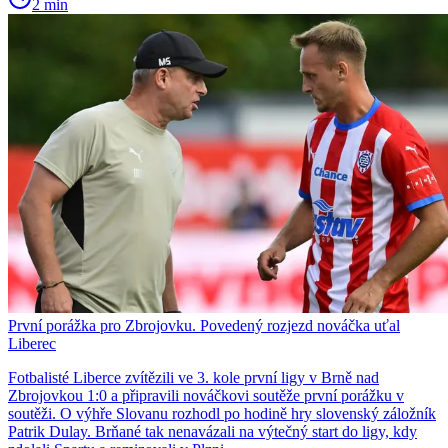
2 min
První porážka pro Zbrojovku. Povedený rozjezd nováčka uťal
Liberec
Fotbalisté Liberce zvítězili ve 3. kole první ligy v Brně nad
Zbrojovkou 1:0 a připravili nováčkovi soutěže první porážku v
soutěži. O výhře Slovanu rozhodl po hodině hry slovenský záložník
Patrik Dulay. Brňané tak nenavázali na výtečný start do ligy, kdy