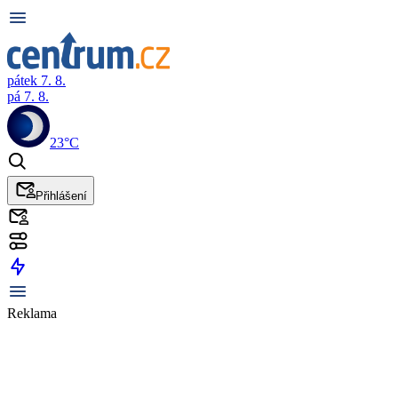
pátek 7. 8.
pá 7. 8.
23°C
Přihlášení
Reklama