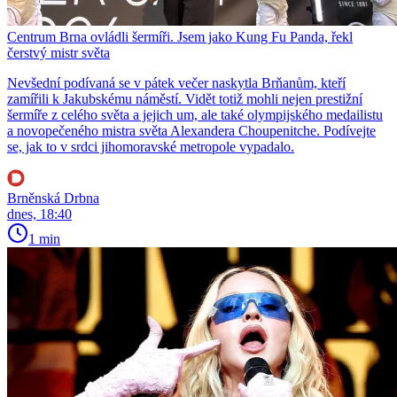
Centrum Brna ovládli šermíři. Jsem jako Kung Fu Panda, řekl
čerstvý mistr světa
Nevšední podívaná se v pátek večer naskytla Brňanům, kteří
zamířili k Jakubskému náměstí. Vidět totiž mohli nejen prestižní
šermíře z celého světa a jejich um, ale také olympijského medailistu
a novopečeného mistra světa Alexandera Choupenitche. Podívejte
se, jak to v srdci jihomoravské metropole vypadalo.
Brněnská Drbna
dnes, 18:40
1 min