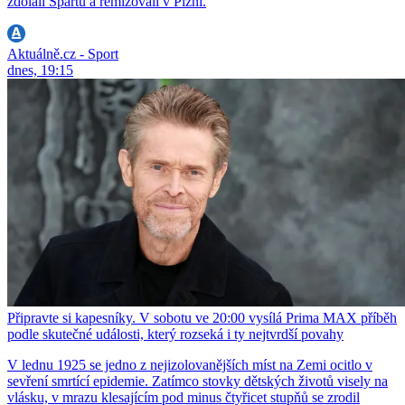
zdolali Spartu a remizovali v Plzni.
Aktuálně.cz - Sport
dnes, 19:15
Připravte si kapesníky. V sobotu ve 20:00 vysílá Prima MAX příběh
podle skutečné události, který rozseká i ty nejtvrdší povahy
V lednu 1925 se jedno z nejizolovanějších míst na Zemi ocitlo v
sevření smrtící epidemie. Zatímco stovky dětských životů visely na
vlásku, v mrazu klesajícím pod minus čtyřicet stupňů se zrodil