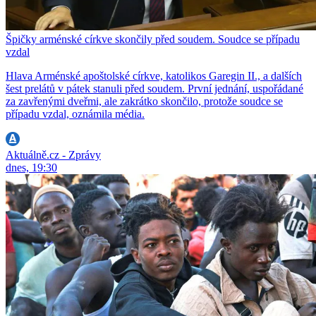
Špičky arménské církve skončily před soudem. Soudce se případu
vzdal
Hlava Arménské apoštolské církve, katolikos Garegin II., a dalších
šest prelátů v pátek stanuli před soudem. První jednání, uspořádané
za zavřenými dveřmi, ale zakrátko skončilo, protože soudce se
případu vzdal, oznámila média.
Aktuálně.cz - Zprávy
dnes, 19:30