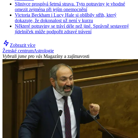
Slinivce prospívá šetrná strava. Tyto potraviny je vhodné
omezit zejména při jejím onemocnění
Victoria Beckham i Lucy Hale si oblíbily střih, který
dokazuje, že dokonalost už není v kurzu
Některé potraviny se tráví déle než jiné. Správně sestavený
jídelníček může podpořit zdravé trávení
Zobrazit více
Ženské centrum
Astrologie
Vybrali jsme pro vás
Magazíny a zajímavosti