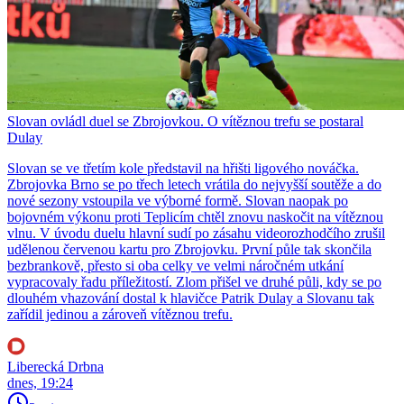
Slovan ovládl duel se Zbrojovkou. O vítěznou trefu se postaral
Dulay
Slovan se ve třetím kole představil na hřišti ligového nováčka.
Zbrojovka Brno se po třech letech vrátila do nejvyšší soutěže a do
nové sezony vstoupila ve výborné formě. Slovan naopak po
bojovném výkonu proti Teplicím chtěl znovu naskočit na vítěznou
vlnu. V úvodu duelu hlavní sudí po zásahu videorozhodčího zrušil
udělenou červenou kartu pro Zbrojovku. První půle tak skončila
bezbrankově, přesto si oba celky ve velmi náročném utkání
vypracovaly řadu příležitostí. Zlom přišel ve druhé půli, kdy se po
dlouhém vhazování dostal k hlavičce Patrik Dulay a Slovanu tak
zařídil jedinou a zároveň vítěznou trefu.
Liberecká Drbna
dnes, 19:24