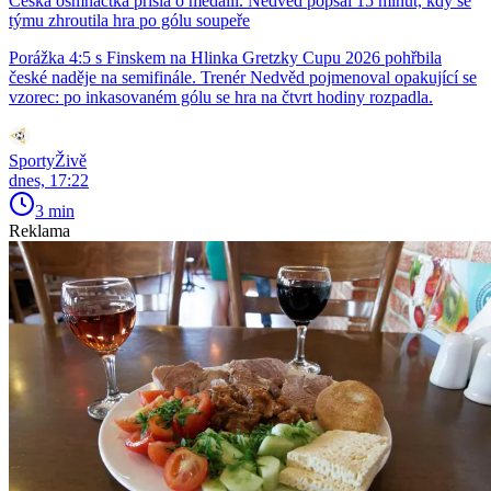
Česká osmnáctka přišla o medaili. Nedvěd popsal 15 minut, kdy se
týmu zhroutila hra po gólu soupeře
Porážka 4:5 s Finskem na Hlinka Gretzky Cupu 2026 pohřbila
české naděje na semifinále. Trenér Nedvěd pojmenoval opakující se
vzorec: po inkasovaném gólu se hra na čtvrt hodiny rozpadla.
SportyŽivě
dnes, 17:22
3 min
Reklama