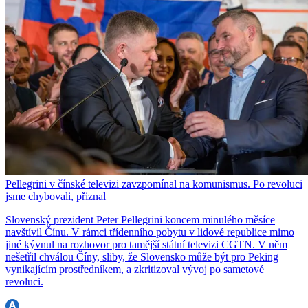
Pellegrini v čínské televizi zavzpomínal na komunismus. Po revoluci
jsme chybovali, přiznal
Slovenský prezident Peter Pellegrini koncem minulého měsíce
navštívil Čínu. V rámci třídenního pobytu v lidové republice mimo
jiné kývnul na rozhovor pro tamější státní televizi CGTN. V něm
nešetřil chválou Číny, sliby, že Slovensko může být pro Peking
vynikajícím prostředníkem, a zkritizoval vývoj po sametové
revoluci.