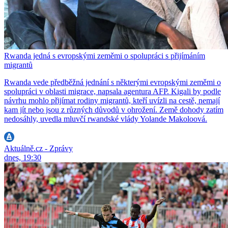
Rwanda jedná s evropskými zeměmi o spolupráci s přijímáním
migrantů
Rwanda vede předběžná jednání s některými evropskými zeměmi o
spolupráci v oblasti migrace, napsala agentura AFP. Kigali by podle
návrhu mohlo přijímat rodiny migrantů, kteří uvízli na cestě, nemají
kam jít nebo jsou z různých důvodů v ohrožení. Země dohody zatím
nedosáhly, uvedla mluvčí rwandské vlády Yolande Makoloová.
Aktuálně.cz - Zprávy
dnes, 19:30