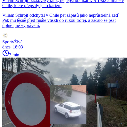
Viliam Schrojf: žižkovský kluk, nejlepší brankář MS 1962 a finále v
Chile, které přepsaly jeho kariéru
Viliam Schrojf odchytal v Chile pět zápasů jako neprůstřelná zeď.
Pak mu těsně před finále vtiskli do rukou trofej, a začalo se psát
úplně jiné vyprávění.
SportyŽivě
dnes, 18:03
3 min