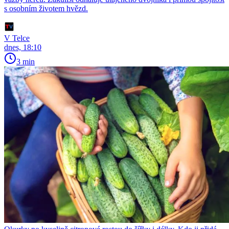
s osobním životem hvězd.
V Telce
dnes, 18:10
3 min