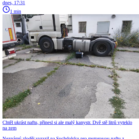
dnes, 17:31
1 min
Chtěl ukrást naftu, přinesl si ale malý kanystr. Dvě stě litrů vyteklo
na zem
Neznámý zloděj vyrazil na Suchdolsku pro motorovou naftu z