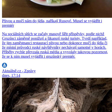
Plivou a močí nám do jídla, naříkají Rusové. Musel se vyjádřit i
premiér
Na sociálních sítích se začaly masově šířit příspěvky, podle nichž
Gruzínci záměrně ponižují a šikanují ruské turisty. Tvrdí například,
že jim zaměstnanci restaurací plivou nebo dokonce močí do jídla či
že místní průvodci ruské návštěvníky nechávají samotné v horách.
Příběhy rychle převzala ruská média a vyvolaly takovou pozornost,
že se k nim musel vyjádřit i gruzínský premiér.
Aktuálně.cz - Zprávy
dnes, 17:14