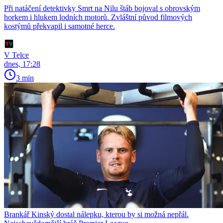
Při natáčení detektivky Smrt na Nilu štáb bojoval s obrovským
horkem i hlukem lodních motorů. Zvláštní původ filmových
kostýmů překvapil i samotné herce.
V Telce
dnes, 17:28
3 min
Brankář Kinský dostal nálepku, kterou by si možná nepřál.