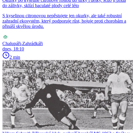
Okurky po kyselině citronové rostou do šířky i délky. Kdo ji přidá
do zálivky, sklízí baculaté plody celé léto
S kyselinou citronovou nepěstujete jen okurky, ale také robustní
zahradní ekosystém, který podporuje růst, bojuje proti chorobám a
přináší skvělou úrodu.
Chalupáři-Zahrádkáři
dnes, 18:10
2 min