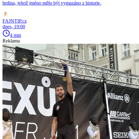
hrdina, jehož jméno mělo být vymazáno z historie.
FAJNTIP.cz
dnes, 19:00
4 min
Reklama