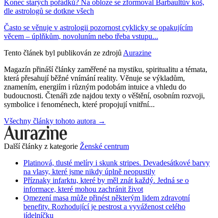
Konec starých pořádků? Na obloze se zformoval Barbaultův koš,
dle astrologů se dotkne všech
Často se věnuje v astrologii pozornost cyklicky se opakujícím
věcem – úplňkům, novoluním nebo třeba vstupu...
Tento článek byl publikován ze zdrojů
Aurazine
Magazín přináší články zaměřené na mystiku, spiritualitu a témata,
která přesahují běžné vnímání reality. Věnuje se výkladům,
znamením, energiím i různým podobám intuice a vhledu do
budoucnosti. Čtenáři zde najdou texty o věštění, osobním rozvoji,
symbolice i fenoménech, které propojují vnitřní...
Všechny články tohoto autora →
Další články z kategorie
Ženské centrum
Platinová, tlusté melíry i skunk stripes. Devadesátkové barvy
na vlasy, které jsme nikdy úplně neopustily
Příznaky infarktu, které by měl znát každý. Jedná se o
informace, které mohou zachránit život
Omezení masa může přinést některým lidem zdravotní
benefity. Rozhodující je pestrost a vyváženost celého
jídelníčku