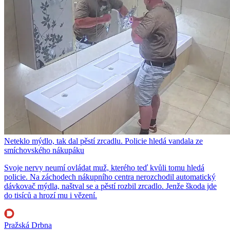
Neteklo mýdlo, tak dal pěstí zrcadlu. Policie hledá vandala ze
smíchovského nákupáku
Svoje nervy neumí ovládat muž, kterého teď kvůli tomu hledá
policie. Na záchodech nákupního centra nerozchodil automatický
dávkovač mýdla, naštval se a pěstí rozbil zrcadlo. Jenže škoda jde
do tisíců a hrozí mu i vězení.
Pražská Drbna