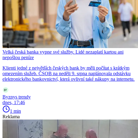
Velká česká banka vypne své služby. Lidé nezaplatí kartou ani
nepošlou peníze
Klienti jedné z největších českých bank by měli počítat s krátkým
omezením služeb. ČSOB na neděli 9. srpna naplánovala odstávku
elektronického bankovnictví, která ovlivní také nákupy na internetu.
Byznys trendy
dnes, 17:46
1 min
Reklama