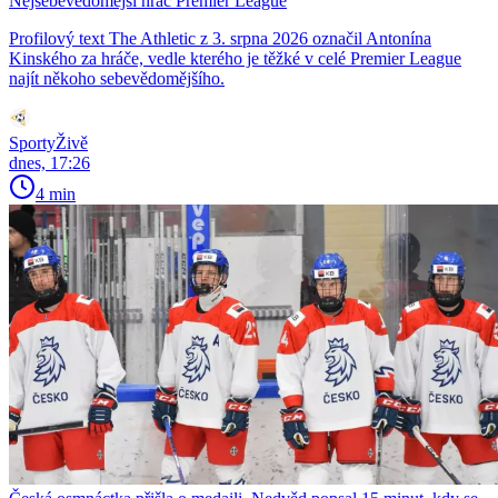
Nejsebevědomější hráč Premier League
Profilový text The Athletic z 3. srpna 2026 označil Antonína
Kinského za hráče, vedle kterého je těžké v celé Premier League
najít někoho sebevědomějšího.
SportyŽivě
dnes, 17:26
4 min