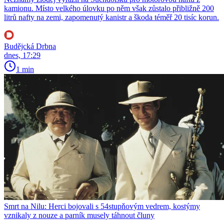
kamionu. Místo velkého úlovku po něm však zůstalo přibližně 200
litrů nafty na zemi, zapomenutý kanistr a škoda téměř 20 tisíc korun.
Budějcká Drbna
dnes, 17:29
1 min
Smrt na Nilu: Herci bojovali s 54stupňovým vedrem, kostýmy
vznikaly z nouze a parník musely táhnout čluny