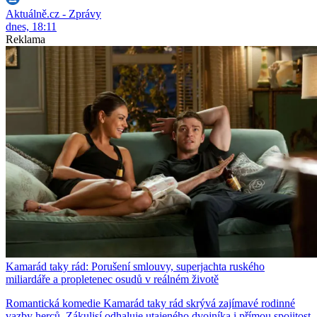
Aktuálně.cz - Zprávy
dnes, 18:11
Reklama
Kamarád taky rád: Porušení smlouvy, superjachta ruského
miliardáře a propletenec osudů v reálném životě
Romantická komedie Kamarád taky rád skrývá zajímavé rodinné
vazby herců. Zákulisí odhaluje utajeného dvojníka i přímou spojitost