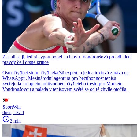
Zastali se jí, teď si sypou popel na hlavu. Vondroušová po odhalení
pravdy čelí drsné kritice
Osmačtyřicet stran, čtyři lékařští experti a jedna textová zpráva na
WhatsAppu. Mezinárodní agentura pro bezúhonnost tenisu
zveřejnila kompletní odůvodnění čtyřletého trestu pro Markétu
Vondroušovou a nálada v tenisovém světě se od té chvíle otočila.
SportWin
dnes, 18:11
2 min