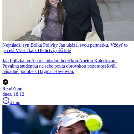
Nejmladší syn Bolka Polívky Jan ukázal svou partnerku. Vždyť to
je celá Vlastička z Dědictví, píší lidé
Jan Polívka tvoří pár s mladou herečkou Anetou Kalertovou.
Půvabná studentka na sebe poutá obrovskou pozornost kvůli
nápadné podobě s Dagmar Havlovou.
ReadZone
dnes, 18:12
4 min