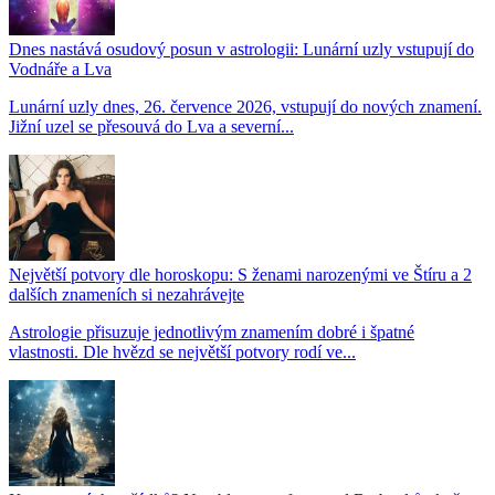
Dnes nastává osudový posun v astrologii: Lunární uzly vstupují do
Vodnáře a Lva
Lunární uzly dnes, 26. července 2026, vstupují do nových znamení.
Jižní uzel se přesouvá do Lva a severní...
Největší potvory dle horoskopu: S ženami narozenými ve Štíru a 2
dalších znameních si nezahrávejte
Astrologie přisuzuje jednotlivým znamením dobré i špatné
vlastnosti. Dle hvězd se největší potvory rodí ve...