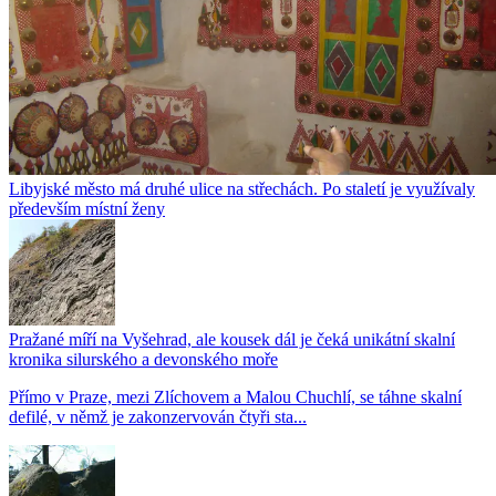
Libyjské město má druhé ulice na střechách. Po staletí je využívaly
především místní ženy
Pražané míří na Vyšehrad, ale kousek dál je čeká unikátní skalní
kronika silurského a devonského moře
Přímo v Praze, mezi Zlíchovem a Malou Chuchlí, se táhne skalní
defilé, v němž je zakonzervován čtyři sta...