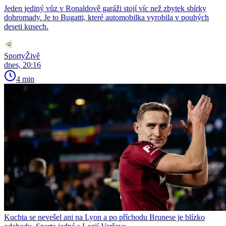
Jeden jediný vůz v Ronaldově garáži stojí víc než zbytek sbírky
dohromady. Je to Bugatti, které automobilka vyrobila v pouhých
deseti kusech.
SportyŽivě
dnes, 20:16
4 min
Kuchta se nevešel ani na Lyon a po příchodu Brunese je blízko