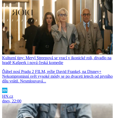
Kulturní tipy: Meryl Streepová se vrací v ikonické roli, divadlo na
hradě Kašperk i nová česká komedie
Ďábel nosí Pradu 2 FILM, režie David Frankel, na Disney+
Nekompromisní svět vysoké módy se po dvaceti letech od prvního
dílu vrátil. Nesmlouvavá...
HN.cz
dnes, 22:00