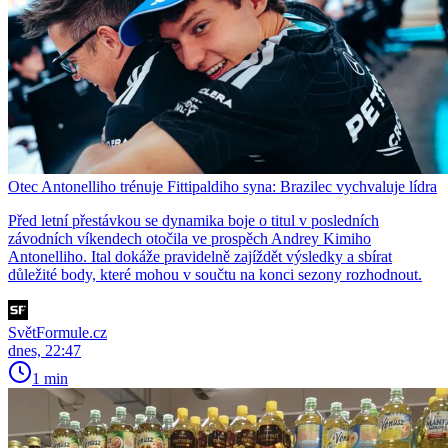
Otec Antonelliho trénuje Fittipaldiho syna: Brazilec vychvaluje lídra
Před letní přestávkou se dynamika boje o titul v posledních
závodních víkendech otočila ve prospěch Andrey Kimiho
Antonelliho. Ital dokáže pravidelně zajíždět výsledky a sbírat
důležité body, které mohou v součtu na konci sezony rozhodnout.
SvětFormule.cz
dnes, 22:47
1 min