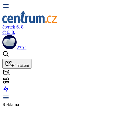
čtvrtek 6. 8.
čt 6. 8.
23°C
Přihlášení
Reklama