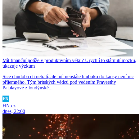
Mít finanční potíže v produktivním věku? Urychlí to stárnutí mozku,
ukazuje výzkum
Sice chudoba cti netratí, ale mít neustále hluboko do kapsy není nic
příjemného. Tým britských vědců pod vedením Praveethy
Patalayové z londýnské...
HN.cz
dnes, 22:00