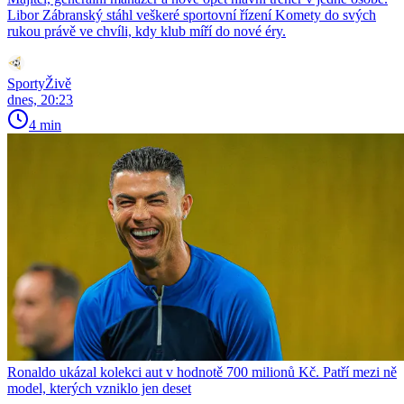
Libor Zábranský stáhl veškeré sportovní řízení Komety do svých
rukou právě ve chvíli, kdy klub míří do nové éry.
SportyŽivě
dnes, 20:23
4 min
Ronaldo ukázal kolekci aut v hodnotě 700 milionů Kč. Patří mezi ně
model, kterých vzniklo jen deset