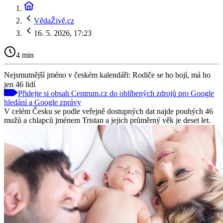
VědaŽivě.cz
16. 5. 2026, 17:23
4 min
Nejsmutnější jméno v českém kalendáři: Rodiče se ho bojí, má ho
jen 46 lidí
Přidejte si obsah Centrum.cz do oblíbených zdrojů pro Google
hledání a Google zprávy
V celém Česku se podle veřejně dostupných dat najde pouhých 46
mužů a chlapců jménem Tristan a jejich průměrný věk je deset let.