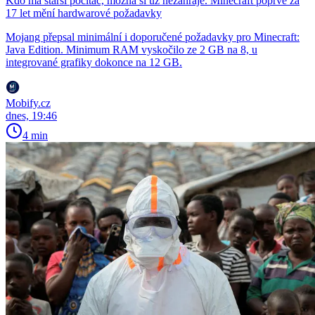
Kdo má starší počítač, možná si už nezahraje. Minecraft poprvé za
17 let mění hardwarové požadavky
Mojang přepsal minimální i doporučené požadavky pro Minecraft:
Java Edition. Minimum RAM vyskočilo ze 2 GB na 8, u
integrované grafiky dokonce na 12 GB.
Mobify.cz
dnes, 19:46
4 min