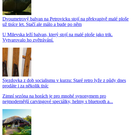
Dvoumetrový balvan na Petrovicku stojí na překvapivě malé ploše
už tisíce let. Stačí ale málo a bude po něm
U Milevska leží balvan, který stojí na malé ploše jako trik.
Vytvarovalo ho zvětrávání.
Sjezdovka z dob socialismu v kurzu: Staré retro lyže z půdy dnes
prodáte i za několik tisíc
Zimní sezóna na horách je pro mnohé synonymem pro
nejmodernější carvingové speciálky, helmy s bluetooth a...