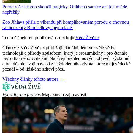
Porod v české zoo skončil tragicky. Oblíbená samice ani její mládě
nepřežily
Zoo Jihlava přišla o víkendu při komplikovaném porodu o chovnou
samici zebry Burchellovy i její mládě.
Tento článek byl publikován ze zdrojů
VědaŽivě.cz
Články z VědaŽivě.cz přibližují aktuální dění ve světě vědy,
technologií a přírody způsobem, který je srozumitelný i pro čtenáře
bez odborného vzdělání. Nabízejí přehled nových objevů, výzkumů
a trendů, ale i zajímavosti z každodenního života, které mají vědecké
pozadí – od lidského zdraví přes...
Všechny články tohoto autora →
Vybrali jsme pro vás
Magazíny a zajímavosti