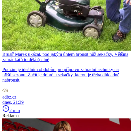
Brusíř Marek ukázal, pod jakým úhlem brousit nůž sekačky. Většina
zahrádkářů to dělá špatně
Podzim je ideálním obdobím pro přípravu zahradní techniky na
příští sezonu. Začít je dobré u sekačky, kterou je třeba důkladně
nabrousit.
adbz.cz
dnes, 21:39
2 min
Reklama