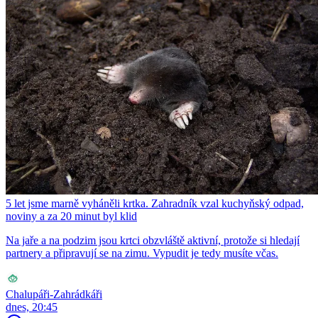
5 let jsme marně vyháněli krtka. Zahradník vzal kuchyňský odpad,
noviny a za 20 minut byl klid
Na jaře a na podzim jsou krtci obzvláště aktivní, protože si hledají
partnery a připravují se na zimu. Vypudit je tedy musíte včas.
Chalupáři-Zahrádkáři
dnes, 20:45