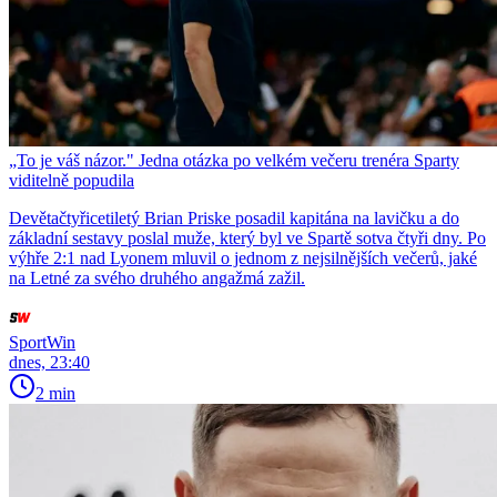
„To je váš názor." Jedna otázka po velkém večeru trenéra Sparty
viditelně popudila
Devětačtyřicetiletý Brian Priske posadil kapitána na lavičku a do
základní sestavy poslal muže, který byl ve Spartě sotva čtyři dny. Po
výhře 2:1 nad Lyonem mluvil o jednom z nejsilnějších večerů, jaké
na Letné za svého druhého angažmá zažil.
SportWin
dnes, 23:40
2 min