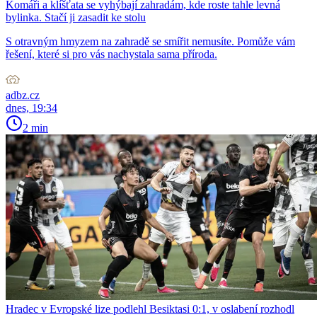
Komáři a klíšťata se vyhýbají zahradám, kde roste tahle levná
bylinka. Stačí ji zasadit ke stolu
S otravným hmyzem na zahradě se smířit nemusíte. Pomůže vám
řešení, které si pro vás nachystala sama příroda.
adbz.cz
dnes, 19:34
2 min
Hradec v Evropské lize podlehl Besiktasi 0:1, v oslabení rozhodl