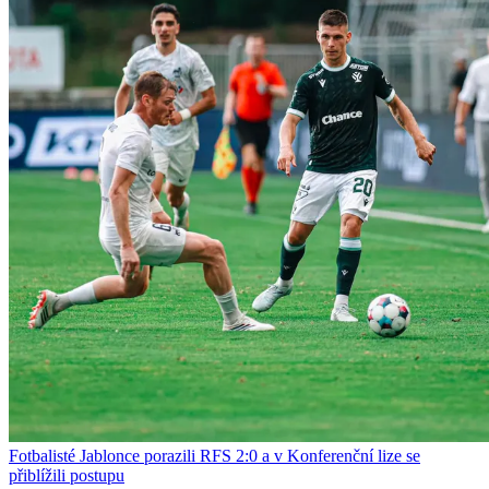
Fotbalisté Jablonce porazili RFS 2:0 a v Konferenční lize se
přiblížili postupu