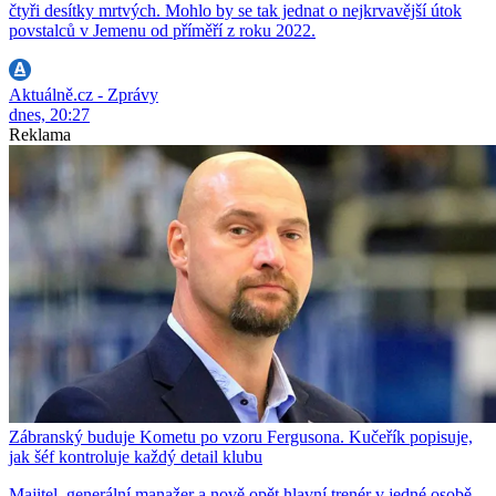
čtyři desítky mrtvých. Mohlo by se tak jednat o nejkrvavější útok
povstalců v Jemenu od příměří z roku 2022.
Aktuálně.cz - Zprávy
dnes, 20:27
Reklama
Zábranský buduje Kometu po vzoru Fergusona. Kučeřík popisuje,
jak šéf kontroluje každý detail klubu
Majitel, generální manažer a nově opět hlavní trenér v jedné osobě.