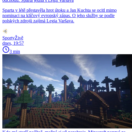
odchodu. Sparta jedná s Legií Varšava
Sparta v létě přestavěla hrot útoku a Jan Kuchta se ocitl mimo
nominaci na klíčový evropský zápas. O jeho služby se podle
polských zdrojů zajímá Legia Varšava.
SportyŽivě
dnes, 19:57
3 min