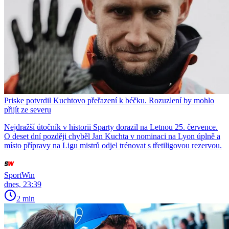
Priske potvrdil Kuchtovo přeřazení k béčku. Rozuzlení by mohlo
přijít ze severu
Nejdražší útočník v historii Sparty dorazil na Letnou 25. července.
O deset dní později chyběl Jan Kuchta v nominaci na Lyon úplně a
místo přípravy na Ligu mistrů odjel trénovat s třetiligovou rezervou.
SportWin
dnes, 23:39
2 min