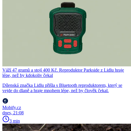
Váží 47 gramů a stojí 400 Kč. Reproduktor Parkside z Lidlu hraje
lépe, než by kdokoliv čekal
Dílenská značka Lidlu přišla s Bluetooth reproduktorem, který se
vejde do dlaně a hraje mnohem lépe, než by člověk čekal.
Mobify.cz
dnes, 21:08
3 min