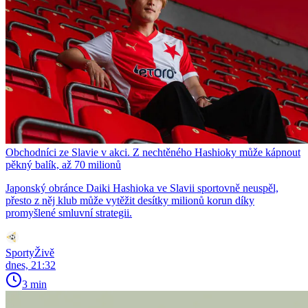
Obchodníci ze Slavie v akci. Z nechtěného Hashioky může kápnout
pěkný balík, až 70 milionů
Japonský obránce Daiki Hashioka ve Slavii sportovně neuspěl,
přesto z něj klub může vytěžit desítky milionů korun díky
promyšlené smluvní strategii.
SportyŽivě
dnes, 21:32
3 min