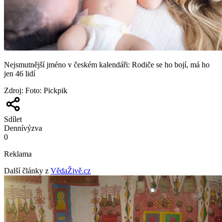
Nejsmutnější jméno v českém kalendáři: Rodiče se ho bojí, má ho
jen 46 lidí
Zdroj
:
Foto: Pickpik
Sdílet
Denní
výzva
0
Reklama
Další články z
VědaŽivě.cz