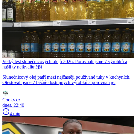
Velký test slunečnicových olejů 2026: Porovnali jsme 7 výrobků a
našli ty nejkvalitnější
Slunečnicový olej patří mezi nejčastěji používané tuky v kuchyních.
Otestovali jsme 7 běžně dostupných výrobků a porovnali je.
Cooky.cz
dnes, 22:40
4 min