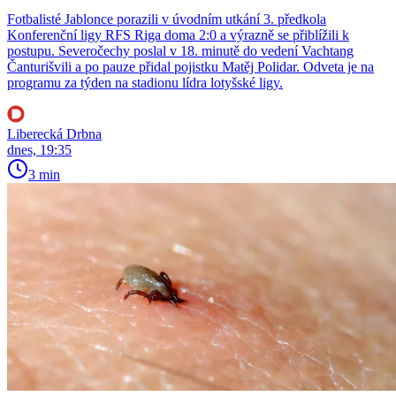
Fotbalisté Jablonce porazili v úvodním utkání 3. předkola
Konferenční ligy RFS Riga doma 2:0 a výrazně se přiblížili k
postupu. Severočechy poslal v 18. minutě do vedení Vachtang
Čanturišvili a po pauze přidal pojistku Matěj Polidar. Odveta je na
programu za týden na stadionu lídra lotyšské ligy.
Liberecká Drbna
dnes, 19:35
3 min