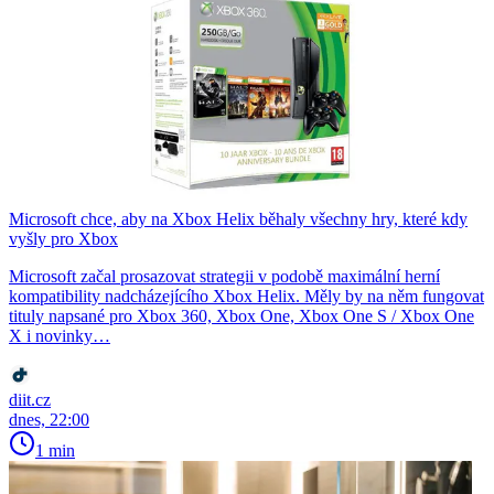
Microsoft chce, aby na Xbox Helix běhaly všechny hry, které kdy
vyšly pro Xbox
Microsoft začal prosazovat strategii v podobě maximální herní
kompatibility nadcházejícího Xbox Helix. Měly by na něm fungovat
tituly napsané pro Xbox 360, Xbox One, Xbox One S / Xbox One
X i novinky…
diit.cz
dnes, 22:00
1 min