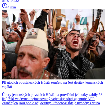
dnes, 20:32
4 min
Při útocích povstaleckých Húsíů zemřelo na šest desítek jemenských
vojáků
Údery jemenských povstalců Húsíů na provládní jednotky zabily 58
lidí, řekl ve čtvrtek nejmenovaný vojenský zdroj agentuře AFP.
Zraněných jsou podle něj desítky. Předchozí údaje uváděly zhruba