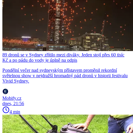
89 dronů se v Sydney zřítilo mezi diváky. Jeden stojí přes 60 tisíc
Kč a po pádu do vody je úplně na odpis
Pondělní večer nad sydneyským přístavem proměnil rekordní
světelnou show v nejdražší hromadný pád dronů v historii festivalu
Vivid Sydney.
Mobify.cz
dnes, 21:56
4 min