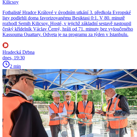
Kilicsoy
Fotbalisté Hradce Králové v úvodním utkání 3. předkola Evropské
ligy podlehli doma favorizovanému Besiktasi 0:1. V 80. minutě
rozhodl Semih Kilicsoy. Hosté, v jejichž základní sestavě nastoupil
český křídelník Václav Černý, hráli od 71. minuty bez vyloučeného
Kassouma Ouattary. Odveta je na programu za týden v Istanbulu.
Hradecká Drbna
dnes, 19:30
2 min