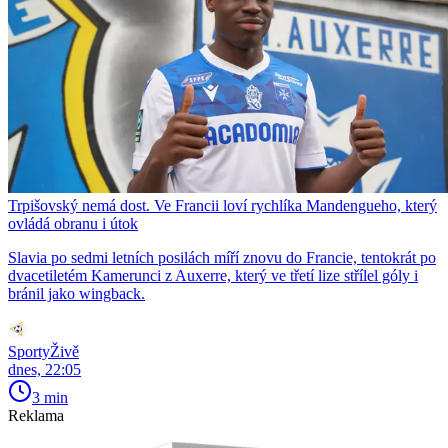
Trpišovský nemá dost. Ve Francii loví rychlíka Mandengueho, který
ovládá obranu i útok
Slavia po sedmi letních posilách míří znovu do Francie, tentokrát po
dvacetiletém Kamerunci z Auxerre, který ve třetí lize střílel góly i
bránil jako wingback.
SportyŽivě
dnes, 22:05
3 min
Reklama