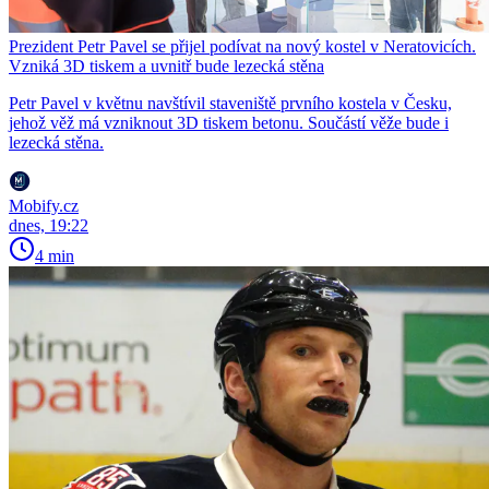
Prezident Petr Pavel se přijel podívat na nový kostel v Neratovicích.
Vzniká 3D tiskem a uvnitř bude lezecká stěna
Petr Pavel v květnu navštívil staveniště prvního kostela v Česku,
jehož věž má vzniknout 3D tiskem betonu. Součástí věže bude i
lezecká stěna.
Mobify.cz
dnes, 19:22
4 min