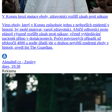
V Kongu hrozí mutace eboly, zdravotníci rozšíří zásah proti nákaze
Virus eboly, který v Kongu způsobuje jednu z nejhorších epidemií v
historii, by mohl mutovat, varují zdravotníci. Afričtí odborníci proto
plánují výrazně rozšířit zásah proti nákaze, včetně vyhledávání
pacientů přímo v domácnostech. Počet potvrzených případů už
překročil 4000 a podle úřadů jde o druhou největší epidemii eboly v
historii, uvedl list The Guardian.
Aktuálně.cz - Zprávy
dnes, 19:38
Reklama