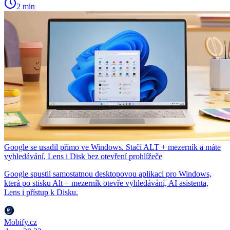
2 min
Google se usadil přímo ve Windows. Stačí ALT + mezerník a máte
vyhledávání, Lens i Disk bez otevření prohlížeče
Google spustil samostatnou desktopovou aplikaci pro Windows,
která po stisku Alt + mezerník otevře vyhledávání, AI asistenta,
Lens i přístup k Disku.
Mobify.cz