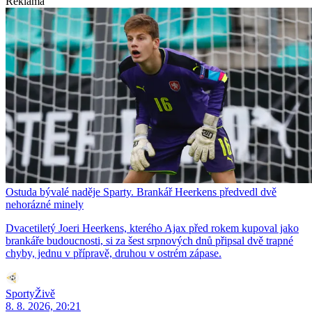
Reklama
Ostuda bývalé naděje Sparty. Brankář Heerkens předvedl dvě
nehorázné minely
Dvacetiletý Joeri Heerkens, kterého Ajax před rokem kupoval jako
brankáře budoucnosti, si za šest srpnových dnů připsal dvě trapné
chyby, jednu v přípravě, druhou v ostrém zápase.
SportyŽivě
8. 8. 2026, 20:21