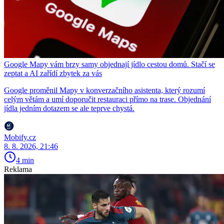
Google Mapy vám brzy samy objednají jídlo cestou domů. Stačí se
zeptat a AI zařídí zbytek za vás
Google proměnil Mapy v konverzačního asistenta, který rozumí
celým větám a umí doporučit restauraci přímo na trase. Objednání
jídla jedním dotazem se ale teprve chystá.
Mobify.cz
8. 8. 2026, 21:46
4 min
Reklama