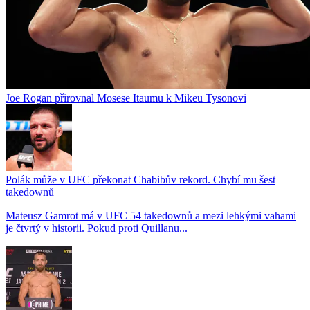
Joe Rogan přirovnal Mosese Itaumu k Mikeu Tysonovi
Polák může v UFC překonat Chabibův rekord. Chybí mu šest
takedownů
Mateusz Gamrot má v UFC 54 takedownů a mezi lehkými vahami
je čtvrtý v historii. Pokud proti Quillanu...