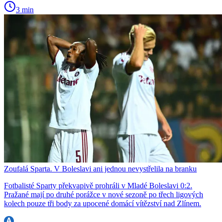
3 min
Zoufalá Sparta. V Boleslavi ani jednou nevystřelila na branku
Fotbalisté Sparty překvapivě prohráli v Mladé Boleslavi 0:2.
Pražané mají po druhé porážce v nové sezoně po třech ligových
kolech pouze tři body za upocené domácí vítězství nad Zlínem.