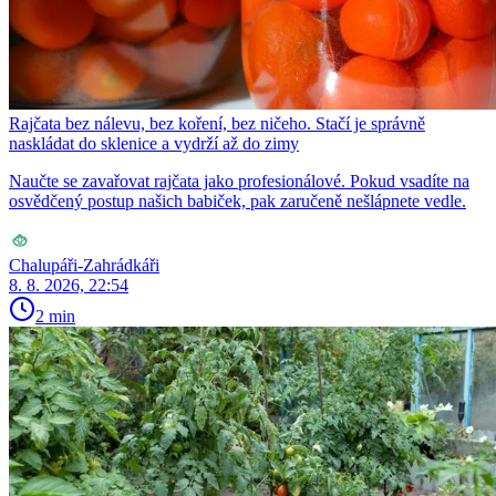
Rajčata bez nálevu, bez koření, bez ničeho. Stačí je správně
naskládat do sklenice a vydrží až do zimy
Naučte se zavařovat rajčata jako profesionálové. Pokud vsadíte na
osvědčený postup našich babiček, pak zaručeně nešlápnete vedle.
Chalupáři-Zahrádkáři
8. 8. 2026, 22:54
2 min