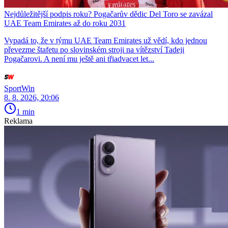
Nejdůležitější podpis roku? Pogačarův dědic Del Toro se zavázal
UAE Team Emirates až do roku 2031
Vypadá to, že v týmu UAE Team Emirates už vědí, kdo jednou
převezme štafetu po slovinském stroji na vítězství Tadeji
Pogačarovi. A není mu ještě ani třiadvacet let...
SportWin
8. 8. 2026, 20:06
1 min
Reklama