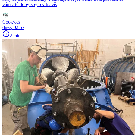
vám z té doby zbylo v hlavě.
Cooky.cz
dnes, 02:57
2 min