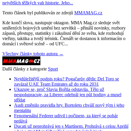
největších těžkých vah historie. Jeho...
Tento článek byl publikován ze zdrojů
MMAMAG.cz
Kde končí slova, nastupuje oktagon. MMA Mag.cz sleduje svět
smíšených bojových umění bez servítků – přináší novinky, rozbory
zápasů, přestupy, statistiky i zákulisní dění ze světa, kde rozhodují
vteřiny, taktika a tvrdý trénink. Čtenáři se dostanou k informacím o
domácí i světové scéně – od UFC...
Všechny články tohoto autora →
Další články z kategorie
Sport
Nejdůležitější podpis roku? Pogačarův dědic Del Toro se
zavázal UAE Team Emirates až do roku 2031
Ukazuje se, proč Slavia Bořila odstavila. Tělo už
nespolupracuje, za Liberec odehrál jen půl hodiny a musel
střídat
Audi změnilo pravidla hry. Bortoleto chválí nový tým i jeho
mentalitu
Fenomenální Federer udivil i počinem, za který se pohár
nedává
Ducati už neprohrává jen s Martínem. Prohrává s celou Aprilií