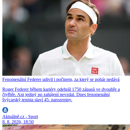
Fenomenální Federer udivil i počinem, za který se pohár nedává
Roger Federer během kariéry odehrál 1750 zápasů ve dvouhře a
čtyřhře. Ani jediný po zahájení nevzdal. Dnes fenomenální
švýcarský tenista slaví 45. narozeniny.
Aktuálně.cz - Sport
8. 8. 2026, 18:50