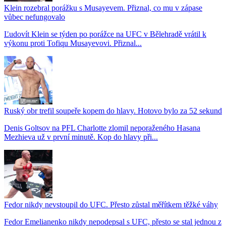
Klein rozebral porážku s Musayevem. Přiznal, co mu v zápase
vůbec nefungovalo
Ľudovít Klein se týden po porážce na UFC v Bělehradě vrátil k
výkonu proti Tofiqu Musayevovi. Přiznal...
Ruský obr trefil soupeře kopem do hlavy. Hotovo bylo za 52 sekund
Denis Goltsov na PFL Charlotte zlomil neporaženého Hasana
Mezhieva už v první minutě. Kop do hlavy při...
Fedor nikdy nevstoupil do UFC. Přesto zůstal měřítkem těžké váhy
Fedor Emelianenko nikdy nepodepsal s UFC, přesto se stal jednou z