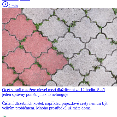
2 min
Ocet se solí rozežere plevel mezi dlaždicemi za 12 hodin. Stačí
jeden správný poměr, jinak to nefunguje
Čištění dlažebních kostek například příjezdové cesty nemusí být
velkým problémem. Mnoho prostředků už máte doma.