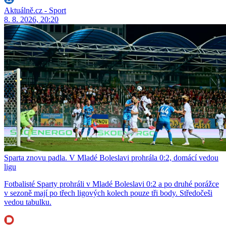
Aktuálně.cz - Sport
8. 8. 2026, 20:20
Sparta znovu padla. V Mladé Boleslavi prohrála 0:2, domácí vedou
ligu
Fotbalisté Sparty prohráli v Mladé Boleslavi 0:2 a po druhé porážce
v sezoně mají po třech ligových kolech pouze tři body. Středočeši
vedou tabulku.