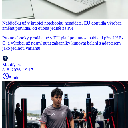
Nabíječku už v krabici notebooku nenajdete. EU donutila výrobce
změnit pravidla, od dubna jedině za své
Pro notebooky prodávané v EU platí povinnost nabíjení přes USB-
C, a výrobci už nesmí nutit zákazníky kupovat balení s adaptérem
jako jedinou variantu.
Mobify.cz
8. 8. 2026, 19:17
5 min