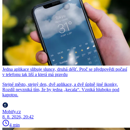
Jedna aplikace slibuje slunce, druhá déšť. Proč se předpovědi počasí
v telefonu tak liší a která má pravdu
Stejné město, stejný den, dvě aplikace, a dvě úplně jiné ikonky.
Rozdíl nevzniká tím, že by jedna „kecala“. Vzniká hluboko pod
kapotou.
Mobify.cz
8. 8. 2026, 20:42
4 min