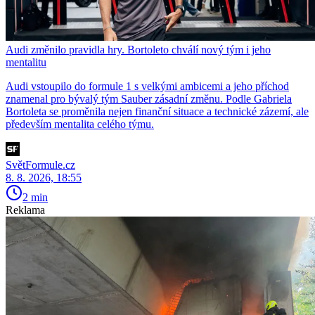
Audi změnilo pravidla hry. Bortoleto chválí nový tým i jeho
mentalitu
Audi vstoupilo do formule 1 s velkými ambicemi a jeho příchod
znamenal pro bývalý tým Sauber zásadní změnu. Podle Gabriela
Bortoleta se proměnila nejen finanční situace a technické zázemí, ale
především mentalita celého týmu.
SvětFormule.cz
8. 8. 2026, 18:55
2 min
Reklama