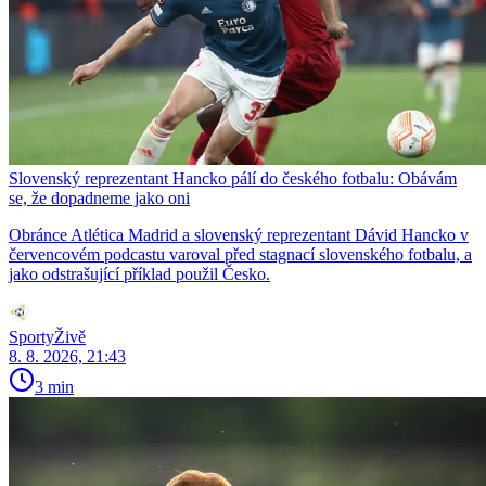
Slovenský reprezentant Hancko pálí do českého fotbalu: Obávám
se, že dopadneme jako oni
Obránce Atlética Madrid a slovenský reprezentant Dávid Hancko v
červencovém podcastu varoval před stagnací slovenského fotbalu, a
jako odstrašující příklad použil Česko.
SportyŽivě
8. 8. 2026, 21:43
3 min