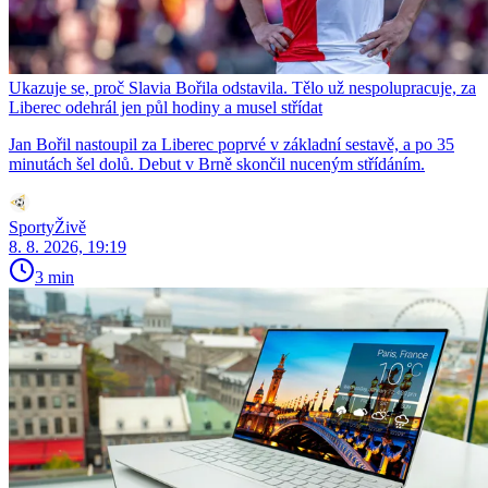
Ukazuje se, proč Slavia Bořila odstavila. Tělo už nespolupracuje, za
Liberec odehrál jen půl hodiny a musel střídat
Jan Bořil nastoupil za Liberec poprvé v základní sestavě, a po 35
minutách šel dolů. Debut v Brně skončil nuceným střídáním.
SportyŽivě
8. 8. 2026, 19:19
3 min