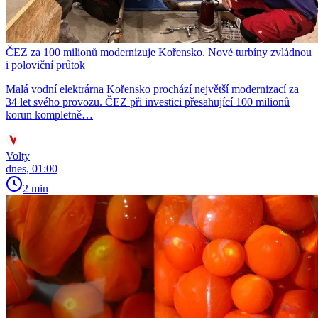
ČEZ za 100 milionů modernizuje Kořensko. Nové turbíny zvládnou
i poloviční průtok
Malá vodní elektrárna Kořensko prochází největší modernizací za
34 let svého provozu. ČEZ při investici přesahující 100 milionů
korun kompletně…
Volty
dnes, 01:00
2 min