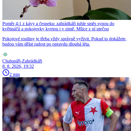
Poměr 4:1 z kávy a česneku: zahrádkáři tuhle směs sypou do
květináčů a pokojovky kvetou i v zimě. Mšice z ní utečou
Pokojové rostliny je třeba vždy správně vyživit. Pokud to dokážete,
budou vám dělat radost po opravdu dlouhá léta.
Chalupáři-Zahrádkáři
8. 8. 2026, 19:32
2 min