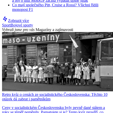
a boj o titul MotoGP začíná vypadat úplně jinak
Co mají společného Pitt, Cruise a Rossi? Všichni řídili
monopost F1
Zobrazit více
Sport
Bojové sporty
Vybrali jsme pro vás
Magazíny a zajímavosti
Retro kvíz o cenách ze socialistického Československa: Těchto 10
otázek dá zabrat i pamětníkům
Ceny v socialistickém Československu byly pevně dané státem a
roky se téměř neměnily. Pamatujete si je? Tento kvíz prověří, co