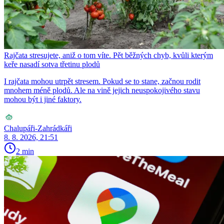
Rajčata stresujete, aniž o tom víte. Pět běžných chyb, kvůli kterým
keře nasadí sotva třetinu plodů
I rajčata mohou utrpět stresem. Pokud se to stane, začnou rodit
mnohem méně plodů. Ale na vině jejich neuspokojivého stavu
mohou být i jiné faktory.
Chalupáři-Zahrádkáři
8. 8. 2026, 21:51
2 min