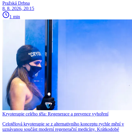
Pražská Drbna
8. 8. 2026, 20:15
1 min
Kryoterapie celého těla: Regenerace a prevence vyhoření
Celotělová kryoterapie se z alternativního konceptu rychle mění v
uznávanou součást moderní regenerační medicíny. Krátkodobé