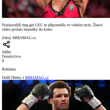
Nejslavnější ring girl UFC se připomněla ve velkém stylu. Žhavé
video poslalo fanoušky do kolen
Zdroj
:
MMAMAG.cz
Sdílet
Denní
výzva
0
Reklama
Další články z
MMAMAG.cz