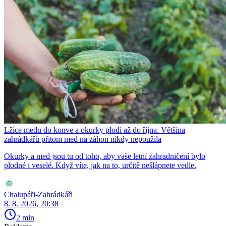
Lžíce medu do konve a okurky plodí až do října. Většina
zahrádkářů přitom med na záhon nikdy nepoužila
Okurky a med jsou tu od toho, aby vaše letní zahradničení bylo
plodné i veselé. Když víte, jak na to, určitě nešlápnete vedle.
Chalupáři-Zahrádkáři
8. 8. 2026, 20:38
2 min