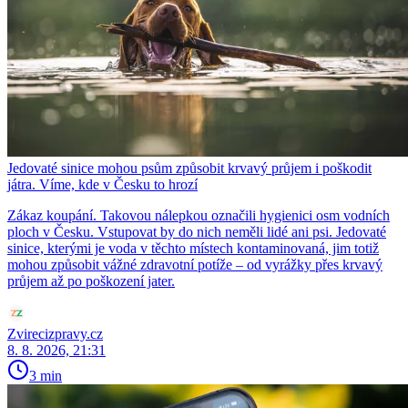
Jedovaté sinice mohou psům způsobit krvavý průjem i poškodit
játra. Víme, kde v Česku to hrozí
Zákaz koupání. Takovou nálepkou označili hygienici osm vodních
ploch v Česku. Vstupovat by do nich neměli lidé ani psi. Jedovaté
sinice, kterými je voda v těchto místech kontaminovaná, jim totiž
mohou způsobit vážné zdravotní potíže – od vyrážky přes krvavý
průjem až po poškození jater.
Zvirecizpravy.cz
8. 8. 2026, 21:31
3 min