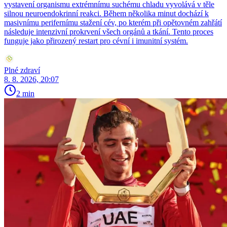
vystavení organismu extrémnímu suchému chladu vyvolává v těle
silnou neuroendokrinní reakci. Během několika minut dochází k
masivnímu perifernímu stažení cév, po kterém při opětovném zahřátí
následuje intenzivní prokrvení všech orgánů a tkání. Tento proces
funguje jako přirozený restart pro cévní i imunitní systém.
Plné zdraví
8. 8. 2026, 20:07
2 min