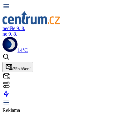
neděle 9. 8.
ne 9. 8.
14°C
Přihlášení
Reklama