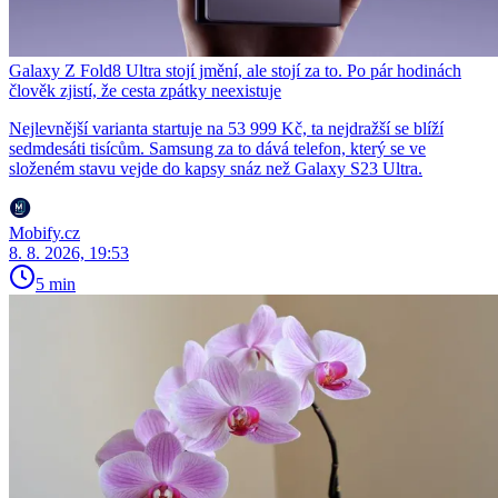
Galaxy Z Fold8 Ultra stojí jmění, ale stojí za to. Po pár hodinách
člověk zjistí, že cesta zpátky neexistuje
Nejlevnější varianta startuje na 53 999 Kč, ta nejdražší se blíží
sedmdesáti tisícům. Samsung za to dává telefon, který se ve
složeném stavu vejde do kapsy snáz než Galaxy S23 Ultra.
Mobify.cz
8. 8. 2026, 19:53
5 min