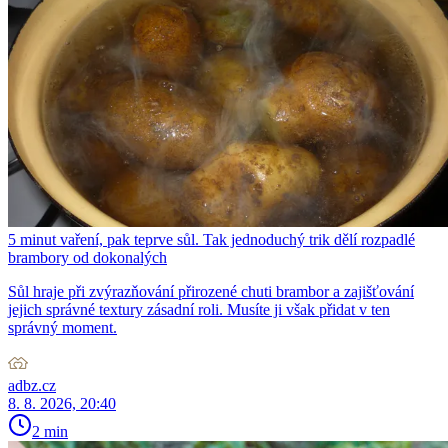
5 minut vaření, pak teprve sůl. Tak jednoduchý trik dělí rozpadlé
brambory od dokonalých
Sůl hraje při zvýrazňování přirozené chuti brambor a zajišťování
jejich správné textury zásadní roli. Musíte ji však přidat v ten
správný moment.
adbz.cz
8. 8. 2026, 20:40
2 min