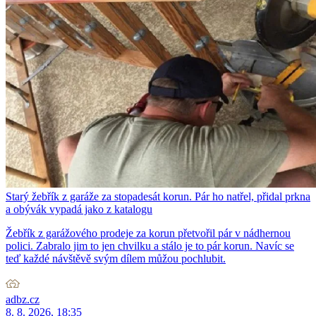
Starý žebřík z garáže za stopadesát korun. Pár ho natřel, přidal prkna
a obývák vypadá jako z katalogu
Žebřík z garážového prodeje za korun přetvořil pár v nádhernou
polici. Zabralo jim to jen chvilku a stálo je to pár korun. Navíc se
teď každé návštěvě svým dílem můžou pochlubit.
adbz.cz
8. 8. 2026, 18:35