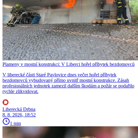
Plameny v mostní konstrukci: V Liberci hořel příbytek bezdomovců
V liberecké části Staré Pavlovice dnes večer hořel příbytek
bezdomovců vybudovaný přímo uvnitř mostní konstrukce. Zásah
profesionálních jednotek zamezil dalším škodám a požár se podařilo
rychle zlikvidovat.
Liberecká Drbna
8. 8. 2026, 18:52
1 min