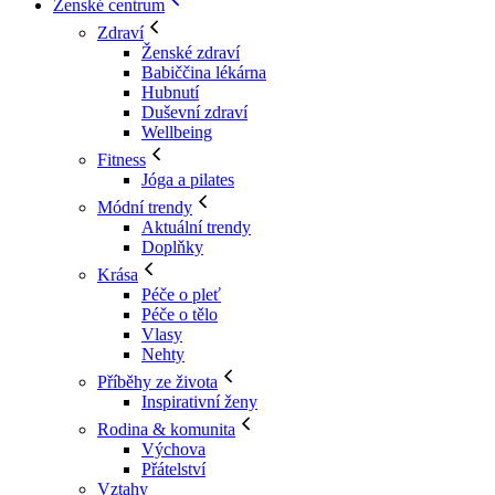
Ženské centrum
Zdraví
Ženské zdraví
Babiččina lékárna
Hubnutí
Duševní zdraví
Wellbeing
Fitness
Jóga a pilates
Módní trendy
Aktuální trendy
Doplňky
Krása
Péče o pleť
Péče o tělo
Vlasy
Nehty
Příběhy ze života
Inspirativní ženy
Rodina & komunita
Výchova
Přátelství
Vztahy