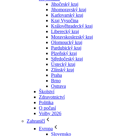
Jihočeský kraj
Jihomoravský kraj
Karlovarský kraj
Kraj Vysočina
Králověhradecký kraj
Liberecký kraj
Moravskoslezský kraj
Olomoucký kraj
Pardubický kraj
Plzeňský kraj
Středočeský kraj
Ústecký kraj
Zlínský kraj
Praha
Brno
Ostrava
Školství
Zdravotnictví
Politika
O počasí
Volby 2026
Zahraničí
Evropa
Slovensko