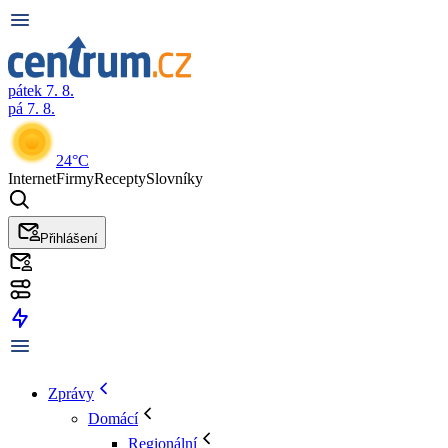
pátek 7. 8.
pá 7. 8.
24°C
Internet
Firmy
Recepty
Slovníky
Přihlášení
Zprávy
Domácí
Regionální