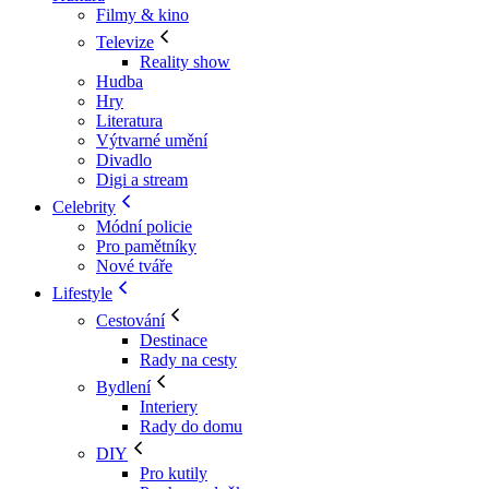
Filmy & kino
Televize
Reality show
Hudba
Hry
Literatura
Výtvarné umění
Divadlo
Digi a stream
Celebrity
Módní policie
Pro pamětníky
Nové tváře
Lifestyle
Cestování
Destinace
Rady na cesty
Bydlení
Interiery
Rady do domu
DIY
Pro kutily