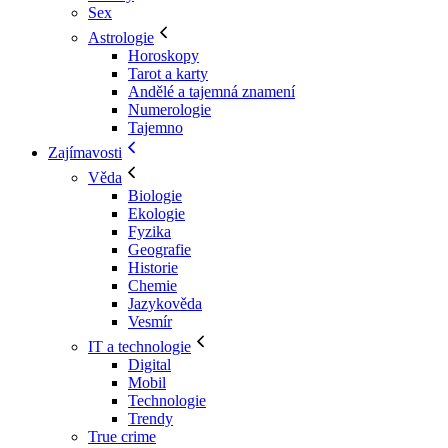
Sex
Astrologie
Horoskopy
Tarot a karty
Andělé a tajemná znamení
Numerologie
Tajemno
Zajímavosti
Věda
Biologie
Ekologie
Fyzika
Geografie
Historie
Chemie
Jazykověda
Vesmír
IT a technologie
Digital
Mobil
Technologie
Trendy
True crime