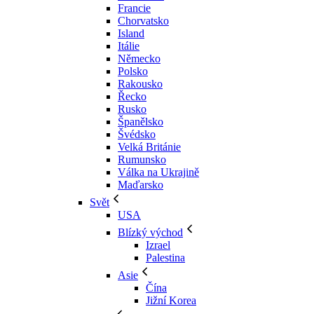
Francie
Chorvatsko
Island
Itálie
Německo
Polsko
Rakousko
Řecko
Rusko
Španělsko
Švédsko
Velká Británie
Rumunsko
Válka na Ukrajině
Maďarsko
Svět
USA
Blízký východ
Izrael
Palestina
Asie
Čína
Jižní Korea