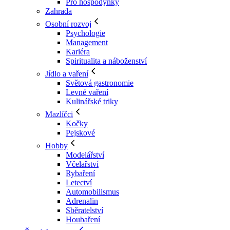
Pro hospodyňky
Zahrada
Osobní rozvoj
Psychologie
Management
Kariéra
Spiritualita a náboženství
Jídlo a vaření
Světová gastronomie
Levné vaření
Kulinářské triky
Mazlíčci
Kočky
Pejskové
Hobby
Modelářství
Včelařství
Rybaření
Letectví
Automobilismus
Adrenalin
Sběratelství
Houbaření