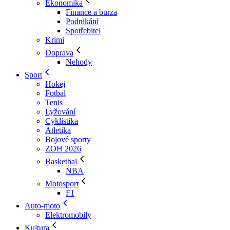
Ekonomika
Finance a burza
Podnikání
Spotřebitel
Krimi
Doprava
Nehody
Sport
Hokej
Fotbal
Tenis
Lyžování
Cyklistika
Atletika
Bojové sporty
ZOH 2026
Basketbal
NBA
Motosport
F1
Auto-moto
Elektromobily
Kultura