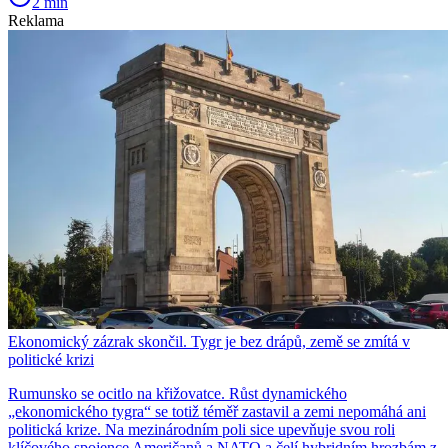
2 min
Reklama
Ekonomický zázrak skončil. Tygr je bez drápů, země se zmítá v
politické krizi
Rumunsko se ocitlo na křižovatce. Růst dynamického
„ekonomického tygra“ se totiž téměř zastavil a zemi nepomáhá ani
politická krize. Na mezinárodním poli sice upevňuje svou roli
klíčového spojence Američanů a NATO a čelí hybridním hrozbám z