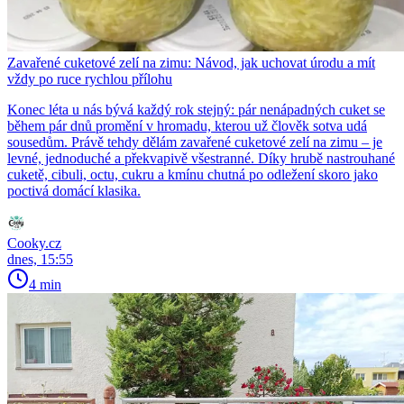
Zavařené cuketové zelí na zimu: Návod, jak uchovat úrodu a mít
vždy po ruce rychlou přílohu
Konec léta u nás bývá každý rok stejný: pár nenápadných cuket se
během pár dnů promění v hromadu, kterou už člověk sotva udá
sousedům. Právě tehdy dělám zavařené cuketové zelí na zimu – je
levné, jednoduché a překvapivě všestranné. Díky hrubě nastrouhané
cuketě, cibuli, octu, cukru a kmínu chutná po odležení skoro jako
poctivá domácí klasika.
Cooky.cz
dnes, 15:55
4 min