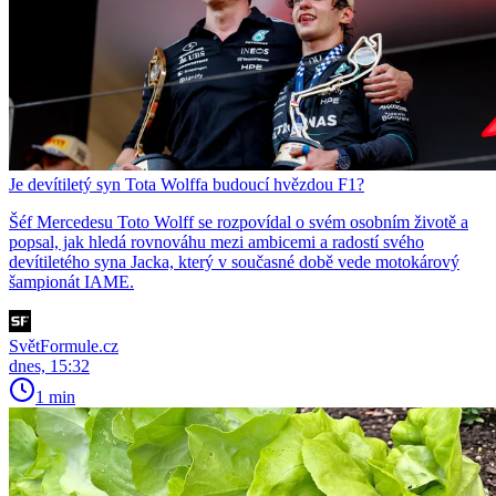
Je devítiletý syn Tota Wolffa budoucí hvězdou F1?
Šéf Mercedesu Toto Wolff se rozpovídal o svém osobním životě a
popsal, jak hledá rovnováhu mezi ambicemi a radostí svého
devítiletého syna Jacka, který v současné době vede motokárový
šampionát IAME.
SvětFormule.cz
dnes, 15:32
1 min