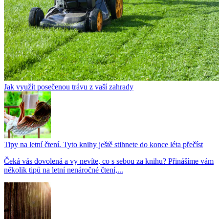
Jak využít posečenou trávu z vaší zahrady
Tipy na letní čtení. Tyto knihy ještě stihnete do konce léta přečíst
Čeká vás dovolená a vy nevíte, co s sebou za knihu? Přinášíme vám
několik tipů na letní nenáročné čtení,...