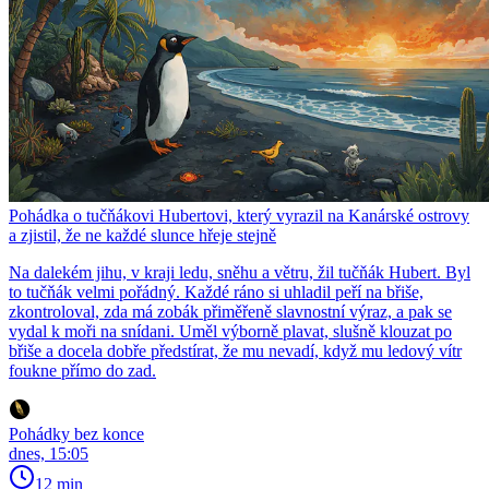
Pohádka o tučňákovi Hubertovi, který vyrazil na Kanárské ostrovy
a zjistil, že ne každé slunce hřeje stejně
Na dalekém jihu, v kraji ledu, sněhu a větru, žil tučňák Hubert. Byl
to tučňák velmi pořádný. Každé ráno si uhladil peří na břiše,
zkontroloval, zda má zobák přiměřeně slavnostní výraz, a pak se
vydal k moři na snídani. Uměl výborně plavat, slušně klouzat po
břiše a docela dobře předstírat, že mu nevadí, když mu ledový vítr
foukne přímo do zad.
Pohádky bez konce
dnes, 15:05
12 min