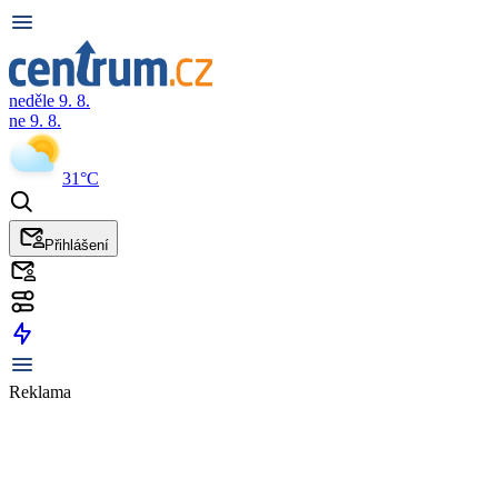
neděle 9. 8.
ne 9. 8.
31°C
Přihlášení
Reklama