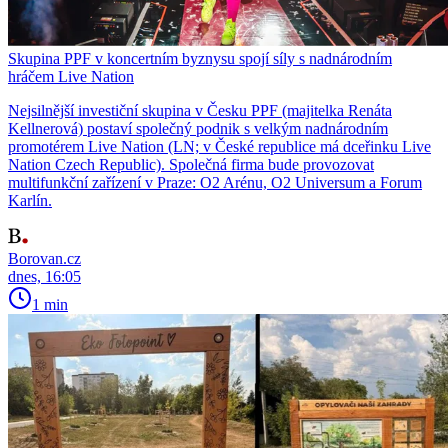
Skupina PPF v koncertním byznysu spojí síly s nadnárodním
hráčem Live Nation
Nejsilnější investiční skupina v Česku PPF (majitelka Renáta
Kellnerová) postaví společný podnik s velkým nadnárodním
promotérem Live Nation (LN; v České republice má dceřinku Live
Nation Czech Republic). Společná firma bude provozovat
multifunkční zařízení v Praze: O2 Arénu, O2 Universum a Forum
Karlín.
Borovan.cz
dnes, 16:05
1 min