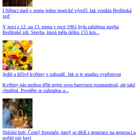
I Němci mají v srpnu jedno tragické výročí: Jak vznikla Berlínská
zeď
V noci z 12. na 13. srpna v roce 1961 byla zahájena stavba
Berlínské zdi. Stavba, která měla délku 155 km...
Jedlé a léčivé květiny v zahradě. Jak si je snadno vypěstovat
Květiny nás mohou těšit nejen svou barevnou rozmanitostí, ale také
chutěmi. Projděte se zahradou a...
Sbírání hub: Český fenomén, který se dědí z generace na generaci a
pořád nás baví