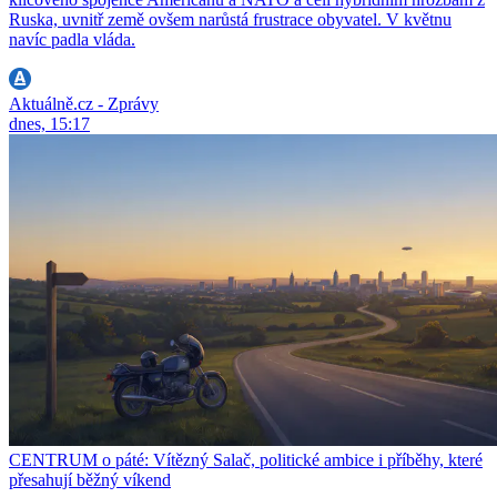
Ruska, uvnitř země ovšem narůstá frustrace obyvatel. V květnu
navíc padla vláda.
Aktuálně.cz - Zprávy
dnes, 15:17
CENTRUM o páté: Vítězný Salač, politické ambice i příběhy, které
přesahují běžný víkend