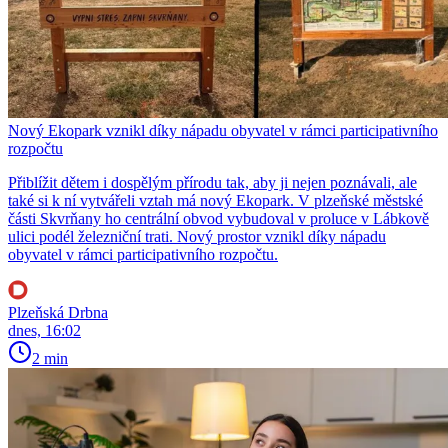
Nový Ekopark vznikl díky nápadu obyvatel v rámci participativního
rozpočtu
Přiblížit dětem i dospělým přírodu tak, aby ji nejen poznávali, ale
také si k ní vytvářeli vztah má nový Ekopark. V plzeňské městské
části Skvrňany ho centrální obvod vybudoval v proluce v Lábkově
ulici podél železniční trati. Nový prostor vznikl díky nápadu
obyvatel v rámci participativního rozpočtu.
Plzeňská Drbna
dnes, 16:02
2 min