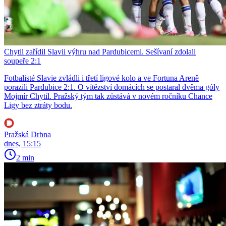
Chytil zařídil Slavii výhru nad Pardubicemi. Sešívaní zdolali
soupeře 2:1
Fotbalisté Slavie zvládli i třetí ligové kolo a ve Fortuna Areně
porazili Pardubice 2:1. O vítězství domácích se postaral dvěma góly
Mojmír Chytil. Pražský tým tak zůstává v novém ročníku Chance
Ligy bez ztráty bodu.
Pražská Drbna
dnes, 15:15
2 min