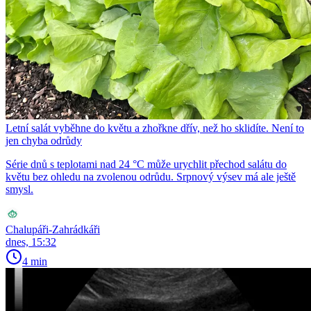
Letní salát vyběhne do květu a zhořkne dřív, než ho sklidíte. Není to
jen chyba odrůdy
Série dnů s teplotami nad 24 °C může urychlit přechod salátu do
květu bez ohledu na zvolenou odrůdu. Srpnový výsev má ale ještě
smysl.
Chalupáři-Zahrádkáři
dnes, 15:32
4 min