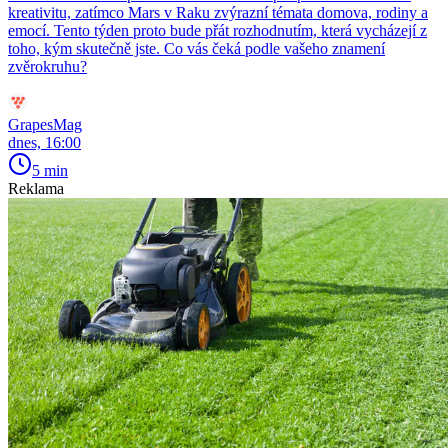
kreativitu, zatímco Mars v Raku zvýrazní témata domova, rodiny a
emocí. Tento týden proto bude přát rozhodnutím, která vycházejí z
toho, kým skutečně jste. Co vás čeká podle vašeho znamení
zvěrokruhu?
GrapesMag
dnes, 16:00
5 min
Reklama