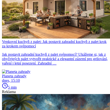
Venkovní kuchyň z palet: Jak postavit zahradní kuchyň z palet krok
za krokem svépomocí
Jak postavit zahradní kuchyň z palet svépomocí? Ukážeme si, jak z
obyčejných palet vytvořit praktické a elegantní zázemí pro grilování,
vaření i letní posezení. Zahradní …
Planeta zahrady
dnes, 15:10
5 min
Reklama