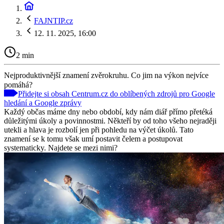
FAJNTIP.cz
12. 11. 2025, 16:00
2 min
Nejproduktivnější znamení zvěrokruhu. Co jim na výkon nejvíce
pomáhá?
Přidejte si obsah Centrum.cz do oblíbených zdrojů pro Google
hledání a Google zprávy
Každý občas máme dny nebo období, kdy nám diář přímo přetéká
důležitými úkoly a povinnostmi. Někteří by od toho všeho nejraději
utekli a hlava je rozbolí jen při pohledu na výčet úkolů. Tato
znamení se k tomu však umí postavit čelem a postupovat
systematicky. Najdete se mezi nimi?