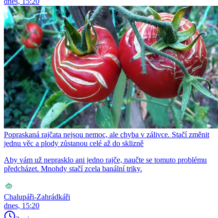
dnes, 15:20
Popraskaná rajčata nejsou nemoc, ale chyba v zálivce. Stačí změnit
jednu věc a plody zůstanou celé až do sklizně
Aby vám už neprasklo ani jedno rajče, naučte se tomuto problému
předcházet. Mnohdy stačí zcela banální triky.
Chalupáři-Zahrádkáři
dnes, 15:20