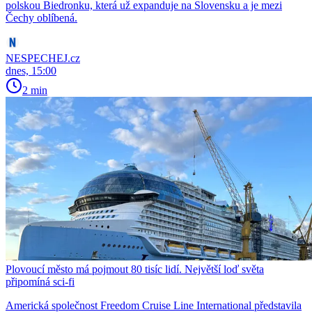
polskou Biedronku, která už expanduje na Slovensku a je mezi
Čechy oblíbená.
NESPECHEJ.cz
dnes, 15:00
2 min
Plovoucí město má pojmout 80 tisíc lidí. Největší loď světa
připomíná sci-fi
Americká společnost Freedom Cruise Line International představila