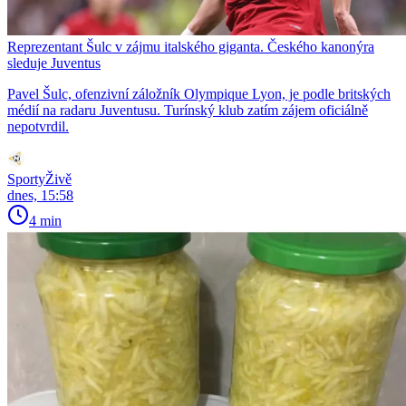
Reprezentant Šulc v zájmu italského giganta. Českého kanonýra
sleduje Juventus
Pavel Šulc, ofenzivní záložník Olympique Lyon, je podle britských
médií na radaru Juventusu. Turínský klub zatím zájem oficiálně
nepotvrdil.
SportyŽivě
dnes, 15:58
4 min