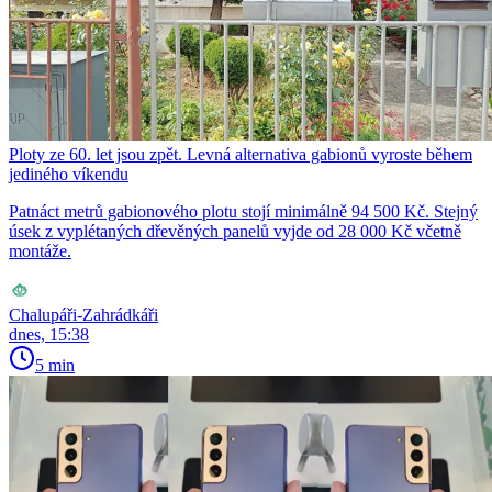
Ploty ze 60. let jsou zpět. Levná alternativa gabionů vyroste během
jediného víkendu
Patnáct metrů gabionového plotu stojí minimálně 94 500 Kč. Stejný
úsek z vyplétaných dřevěných panelů vyjde od 28 000 Kč včetně
montáže.
Chalupáři-Zahrádkáři
dnes, 15:38
5 min