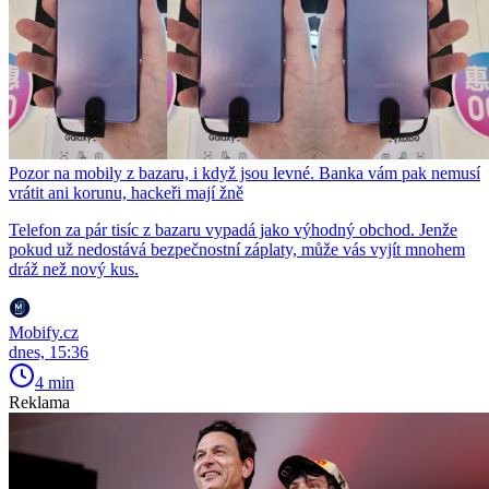
Pozor na mobily z bazaru, i když jsou levné. Banka vám pak nemusí
vrátit ani korunu, hackeři mají žně
Telefon za pár tisíc z bazaru vypadá jako výhodný obchod. Jenže
pokud už nedostává bezpečnostní záplaty, může vás vyjít mnohem
dráž než nový kus.
Mobify.cz
dnes, 15:36
4 min
Reklama