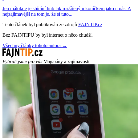
Jen málokde je sbírání hub tak rozšířeným koníčkem jako u nás. A
nejzajímavější na tom je, že si tuto...
Tento článek byl publikován ze zdrojů
FAJNTIP.cz
Bez FAJNTIPU by byl internet o něco chudší.
Všechny články tohoto autora →
Vybrali jsme pro vás
Magazíny a zajímavosti