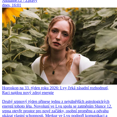
Aktuálně.cz - Zprávy
dnes, 16:01
Horoskop na 33. týden roku 2026: Lvy čeká zásadní rozhodnutí,
Raci najdou nový zdroj energie
Druhý srpnový týden přinese jednu z nejsilnějších astrologických
energií tohoto léta. Novoluní ve Lvu spolu se zatměním Slunce 12.
srpna otevře prostor pro nové začátky, osobní proměnu a odvahu
ukázat vlastní schopnosti. Merkur ve Lvu podpoří komunikaci a