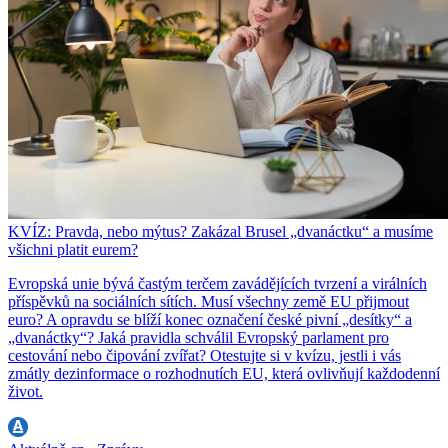
KVÍZ: Pravda, nebo mýtus? Zakázal Brusel „dvanáctku“ a musíme
všichni platit eurem?
Evropská unie bývá častým terčem zavádějících tvrzení a virálních
příspěvků na sociálních sítích. Musí všechny země EU přijmout
euro? A opravdu se blíží konec označení české pivní „desítky“ a
„dvanáctky“? Jaká pravidla schválil Evropský parlament pro
cestování nebo čipování zvířat? Otestujte si v kvízu, jestli i vás
zmátly dezinformace o rozhodnutích EU, která ovlivňují každodenní
život.