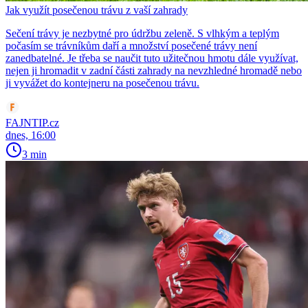
Jak využít posečenou trávu z vaší zahrady
Sečení trávy je nezbytné pro údržbu zeleně. S vlhkým a teplým
počasím se trávníkům daří a množství posečené trávy není
zanedbatelné. Je třeba se naučit tuto užitečnou hmotu dále využívat,
nejen ji hromadit v zadní části zahrady na nevzhledné hromadě nebo
ji vyvážet do kontejneru na posečenou trávu.
FAJNTIP.cz
dnes, 16:00
3 min