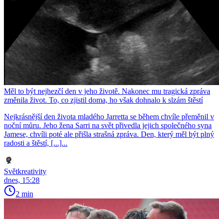
Měl to být nejhezčí den v jeho životě. Nakonec mu tragická zpráva
změnila život. To, co zjistil doma, ho však dohnalo k slzám štěstí
Nejkrásnější den života mladého Jarretta se během chvíle přeměnil v
noční můru. Jeho žena Sarri na svět přivedla jejich společného syna
Jamese, chvíli poté ale přišla strašná zpráva. Den, který měl být plný
radosti a štěstí, [...]...
Světkreativity
dnes, 15:28
2 min