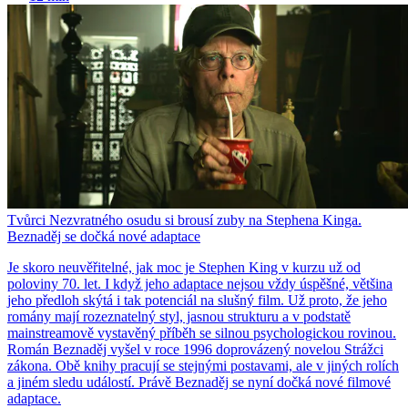
Tvůrci Nezvratného osudu si brousí zuby na Stephena Kinga.
Beznaděj se dočká nové adaptace
Je skoro neuvěřitelné, jak moc je Stephen King v kurzu už od
poloviny 70. let. I když jeho adaptace nejsou vždy úspěšné, většina
jeho předloh skýtá i tak potenciál na slušný film. Už proto, že jeho
romány mají rozeznatelný styl, jasnou strukturu a v podstatě
mainstreamově vystavěný příběh se silnou psychologickou rovinou.
Román Beznaděj vyšel v roce 1996 doprovázený novelou Strážci
zákona. Obě knihy pracují se stejnými postavami, ale v jiných rolích
a jiném sledu událostí. Právě Beznaděj se nyní dočká nové filmové
adaptace.