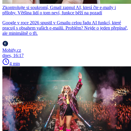
Zkontrolujte si soukromí, Gmail zapnul AI, která čte e-maily i
přílohy. Většina lidí o tom neví, funkce běží na pozadí
Google v roce 2026 spustil v Gmailu celou řadu AI funkcí, které
pracují s obsahem vašich e-mailů. Problém? Nejde o jeden přepínač,
ale minimálně o tři.
Mobify.cz
dnes, 16:17
4 min