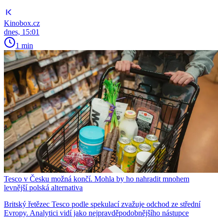
Kinobox.cz
dnes, 15:01
1 min
Tesco v Česku možná končí. Mohla by ho nahradit mnohem
levnější polská alternativa
Britský řetězec Tesco podle spekulací zvažuje odchod ze střední
Evropy. Analytici vidí jako nejpravděpodobnějšího nástupce