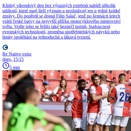
Klidný víkendový den bez výrazných extrémů nabídl několik
událostí, které mají širší význam a nezůstávají jen u jedné krátké
zprávy. Do popředí se dostal Filip Salač, jenž po šestnácti letech
vrátil české barvy na nejvyšší příčku motocyklového mistrovství
světa. Vedle toho se řešilo také bezpečí turistů, budoucnost
evropských technologií, proměna spotřebitelských návyků nebo
limity spoléhání na jednoduchá a lákavá tvrzení.
Be Native extra
dnes, 15:15
5 min