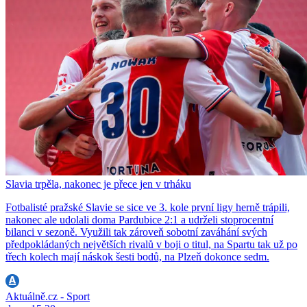
Slavia trpěla, nakonec je přece jen v trháku
Fotbalisté pražské Slavie se sice ve 3. kole první ligy herně trápili,
nakonec ale udolali doma Pardubice 2:1 a udrželi stoprocentní
bilanci v sezoně. Využili tak zároveň sobotní zaváhání svých
předpokládaných největších rivalů v boji o titul, na Spartu tak už po
třech kolech mají náskok šesti bodů, na Plzeň dokonce sedm.
Aktuálně.cz - Sport