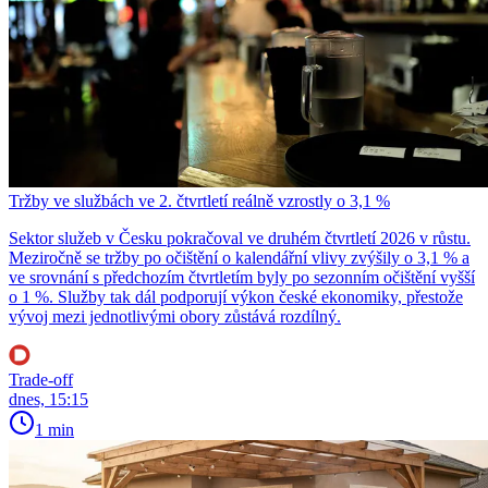
Tržby ve službách ve 2. čtvrtletí reálně vzrostly o 3,1 %
Sektor služeb v Česku pokračoval ve druhém čtvrtletí 2026 v růstu.
Meziročně se tržby po očištění o kalendářní vlivy zvýšily o 3,1 % a
ve srovnání s předchozím čtvrtletím byly po sezonním očištění vyšší
o 1 %. Služby tak dál podporují výkon české ekonomiky, přestože
vývoj mezi jednotlivými obory zůstává rozdílný.
Trade-off
dnes, 15:15
1 min