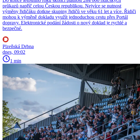
Do konce letošního roku skončí platnost 284 000 řidičských
průkazů napříč celou Českou republikou. Nejvíce se nutnost
výměny řidičáku dotkne skupiny řidičů ve věku 61 let a více. Řidiči
mohou k výměně dokladu využít jednoduchou cestu přes Portál
dopravy. Elektronické podání žádosti o nový doklad je rychlé a
bezpečné.
Plzeňská Drbna
dnes, 09:02
1 min