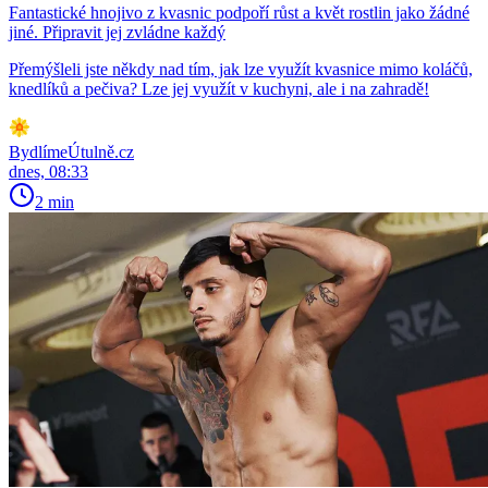
Fantastické hnojivo z kvasnic podpoří růst a květ rostlin jako žádné
jiné. Připravit jej zvládne každý
Přemýšleli jste někdy nad tím, jak lze využít kvasnice mimo koláčů,
knedlíků a pečiva? Lze jej využít v kuchyni, ale i na zahradě!
BydlímeÚtulně.cz
dnes, 08:33
2 min