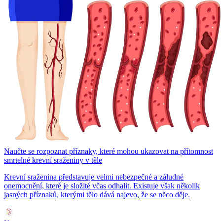
Naučte se rozpoznat příznaky, které mohou ukazovat na přítomnost
smrtelné krevní sraženiny v těle
Krevní sraženina představuje velmi nebezpečné a záludné
onemocnění, které je složité včas odhalit. Existuje však několik
jasných příznaků, kterými tělo dává najevo, že se něco děje.