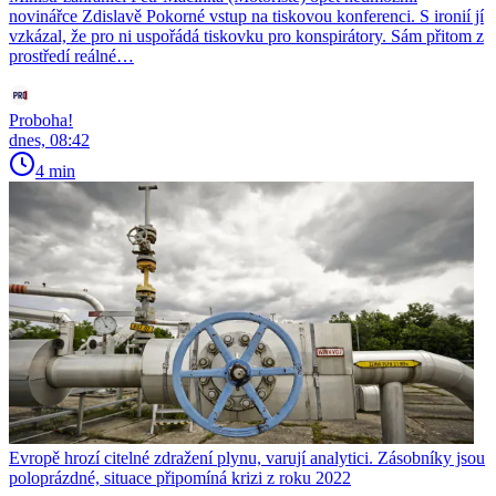
novinářce Zdislavě Pokorné vstup na tiskovou konferenci. S ironií jí
vzkázal, že pro ni uspořádá tiskovku pro konspirátory. Sám přitom z
prostředí reálné…
Proboha!
dnes, 08:42
4 min
Evropě hrozí citelné zdražení plynu, varují analytici. Zásobníky jsou
poloprázdné, situace připomíná krizi z roku 2022