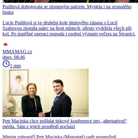
Pudilová dobojovala se zlomeným palcem. Myslela i na zesnulého
bratra
Lucie Pudilová si ve druhém kole titulového zápasu s Lucií
Szabovou zlomila palec na šesti místech, přesto vydržela všech pět
kol. Po úspěšné operaci popsala i osobní význam večera na Štvanici.
MMAMAG.cz
dnes, 08:46
1 min
Petr Macinka chce pořádat tiskové konference pro „alternativní“
média. Sám z jejich prostředí pochází
Ministr zahraničí Petr Macinka (Motoristé) opět neumožnil