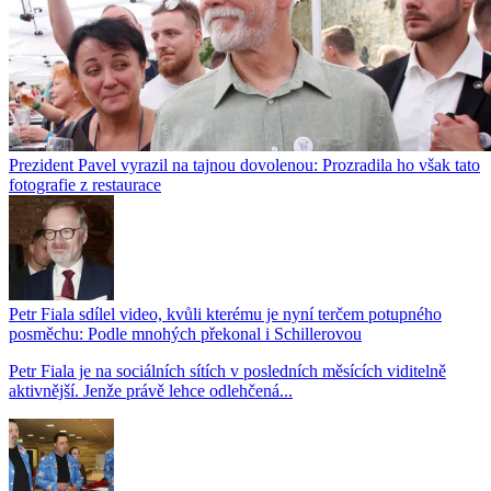
Prezident Pavel vyrazil na tajnou dovolenou: Prozradila ho však tato
fotografie z restaurace
Petr Fiala sdílel video, kvůli kterému je nyní terčem potupného
posměchu: Podle mnohých překonal i Schillerovou
Petr Fiala je na sociálních sítích v posledních měsících viditelně
aktivnější. Jenže právě lehce odlehčená...