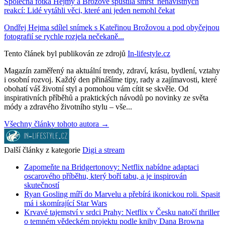
Společná fotka Hejmy a Brožové spustila smršť nenávistných
reakcí: Lidé vytáhli věci, které ani jeden nemohl čekat
Ondřej Hejma sdílel snímek s Kateřinou Brožovou a pod obyčejnou
fotografií se rychle rozjela nečekaně...
Tento článek byl publikován ze zdrojů
In-lifestyle.cz
Magazín zaměřený na aktuální trendy, zdraví, krásu, bydlení, vztahy
i osobní rozvoj. Každý den přinášíme tipy, rady a zajímavosti, které
obohatí váš životní styl a pomohou vám cítit se skvěle. Od
inspirativních příběhů a praktických návodů po novinky ze světa
módy a zdravého životního stylu – vše...
Všechny články tohoto autora →
Další články z kategorie
Digi a stream
Zapomeňte na Bridgertonovy: Netflix nabídne adaptaci
oscarového příběhu, který boří tabu, a je inspirován
skutečností
Ryan Gosling míří do Marvelu a přebírá ikonickou roli. Spasit
má i skomírající Star Wars
Krvavé tajemství v srdci Prahy: Netflix v Česku natočí thriller
o temném vědeckém projektu podle knihy Dana Browna