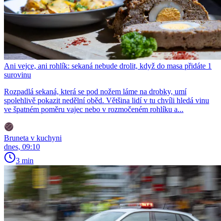
Ani vejce, ani rohlík: sekaná nebude drolit, když do masa přidáte 1
surovinu
Rozpadlá sekaná, která se pod nožem láme na drobky, umí
spolehlivě pokazit nedělní oběd. Většina lidí v tu chvíli hledá vinu
ve špatném poměru vajec nebo v rozmočeném rohlíku a...
Bruneta v kuchyni
dnes, 09:10
3 min