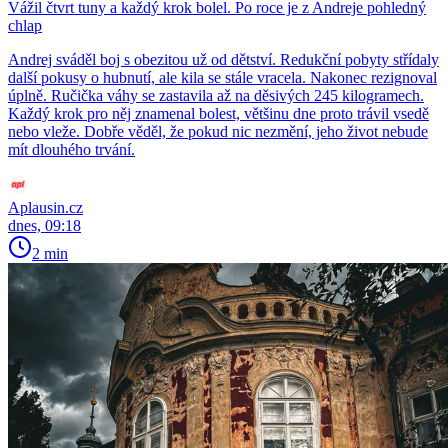
Vážil čtvrt tuny a každý krok bolel. Po roce je z Andreje pohledný
chlap
Andrej sváděl boj s obezitou už od dětství. Redukční pobyty střídaly
další pokusy o hubnutí, ale kila se stále vracela. Nakonec rezignoval
úplně. Ručička váhy se zastavila až na děsivých 245 kilogramech.
Každý krok pro něj znamenal bolest, většinu dne proto trávil vsedě
nebo vleže. Dobře věděl, že pokud nic nezmění, jeho život nebude
mít dlouhého trvání.
Aplausin.cz
dnes, 09:18
2 min