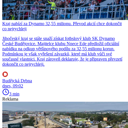
Kraj nabízí za Dynamo 32,55 milionu. Převod akcií chce dokončit
co nejrychleji
Jihočeský kraj se stále snaží získat fotbslový klub SK Dynamo
České Budějovice. Majitelce klubu Nnece Ede předložil oficiální
nabídku na odkup většinového podílu za 32,55 milionu korun.
Podmínkou je však vyřešení závazků, které má klub vůči své
současné vlastnici. Kraj zároveň deklaruje, že je připraven převzetí
dokončit co nejrychleji.
Budějcká Drbna
dnes, 09:02
3 min
Reklama