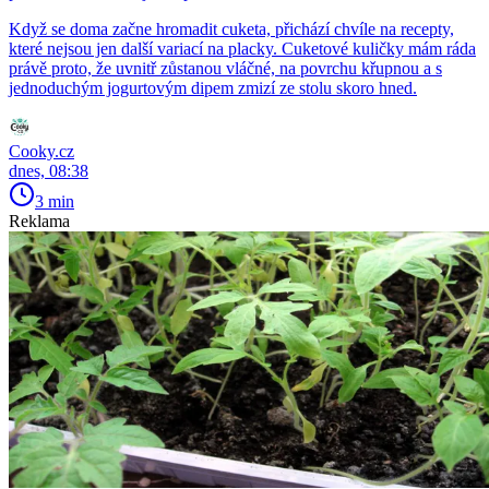
Když se doma začne hromadit cuketa, přichází chvíle na recepty,
které nejsou jen další variací na placky. Cuketové kuličky mám ráda
právě proto, že uvnitř zůstanou vláčné, na povrchu křupnou a s
jednoduchým jogurtovým dipem zmizí ze stolu skoro hned.
Cooky.cz
dnes, 08:38
3 min
Reklama