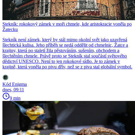
Stekník: rokokový zámek v moři chmele, kde aristokracie voněla po
Žatecku
Stekník není zámek, který by stál mimo okolní svět jako uzavřená
šlechtická kulisa. Jeho příběh se nedá oddělit od chmelnic, Žatce a
krajiny, která po staletí žila pěstováním, sušením, obchodem a
šlechtěním chmele. Právě proto se Stekník stal součástí světového
dědictví UNESCO. Není to jen rokokové sídlo. Je to zámek v
krajině, která voněla po pivu dřív, než se z piva stal globální symbol.
Kód Enigma
dnes, 09:11
9 min