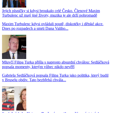
Jejich písničky si kdysi broukalo celé Česko. Členové Maxim
Turbulenc už mají jiné životy, muzika je ale drží pohromadě
Maxim Turbulenc kdysi ovládali poutě, diskotéky i dětské akce.
Dnes po rozpadech a smrti Dana Valiho...
Mluvčí Filipa Turka přišla s naprosto absurdní chválou: Sedláčková
popsala momenty, kterým vůbec nikdo nevěří
Gabriela Sedláčková popsala Filipa Turka jako politika, který budil
v Bruselu obdiv. Tato bezbřehá chvála...