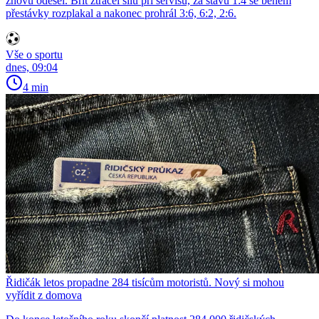
znovu odešel. Brit ztrácel sílu při servisu, za stavu 1:4 se během
přestávky rozplakal a nakonec prohrál 3:6, 6:2, 2:6.
Vše o sportu
dnes, 09:04
4 min
Řidičák letos propadne 284 tisícům motoristů. Nový si mohou
vyřídit z domova