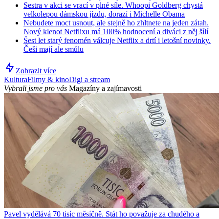
Sestra v akci se vrací v plné síle. Whoopi Goldberg chystá
velkolepou dámskou jízdu, dorazí i Michelle Obama
Nebudete moct usnout, ale stejně ho zhltnete na jeden zátah.
Nový klenot Netflixu má 100% hodnocení a diváci z něj šílí
Šest let starý fenomén válcuje Netflix a drtí i letošní novinky.
Češi mají ale smůlu
Zobrazit více
Kultura
Filmy & kino
Digi a stream
Vybrali jsme pro vás
Magazíny a zajímavosti
Pavel vydělává 70 tisíc měsíčně. Stát ho považuje za chudého a