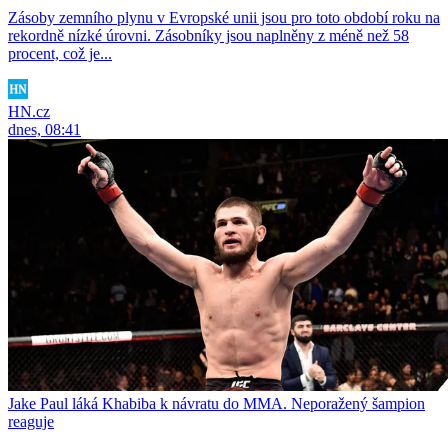
Zásoby zemního plynu v Evropské unii jsou pro toto období roku na
rekordně nízké úrovni. Zásobníky jsou naplněny z méně než 58
procent, což je...
HN.cz
dnes, 08:41
Jake Paul láká Khabiba k návratu do MMA. Neporažený šampion
reaguje