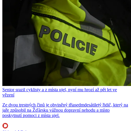
Senior srazil cyklisty a z místa ujel, nyní mu hrozí až pět let ve
vězení
Ze dvou trestných činů je obviněný třiasedmdesátiletý řidič, který na
jaře způsobil na Žďársku vážnou dopravní nehodu a místo
poskytnutí pomoci z místa ujel.