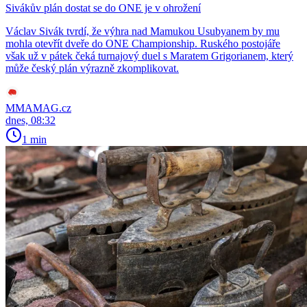
Sivákův plán dostat se do ONE je v ohrožení
Václav Sivák tvrdí, že výhra nad Mamukou Usubyanem by mu
mohla otevřít dveře do ONE Championship. Ruského postojáře
však už v pátek čeká turnajový duel s Maratem Grigorianem, který
může český plán výrazně zkomplikovat.
MMAMAG.cz
dnes, 08:32
1 min