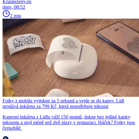
Krasnezeny.eu
dnes, 08:52
2 min
Fotky z mobilu vytiskne za 5 sekund a vejde se do kapsy. Lidl
prodává tiskárnu za 799 Kč, která nepotřebuje inkoust
Kapesní tiskárna z Lidlu váží 150 gramů, tiskne bez jediné kapky
inkoustu a stojí méně než dvě pizzy v restauraci. Háček? Fotky jsou
černobílé.