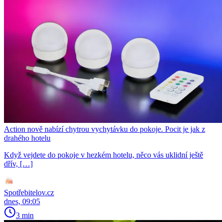
Action nově nabízí chytrou vychytávku do pokoje. Pocit je jak z
drahého hotelu
Když vejdete do pokoje v hezkém hotelu, něco vás uklidní ještě
dřív, […]
Spotřebitelov.cz
dnes, 09:05
3 min