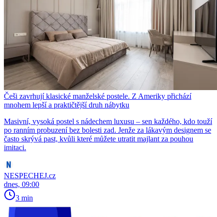
Češi zavrhují klasické manželské postele. Z Ameriky přichází
mnohem lepší a praktičtější druh nábytku
Masivní, vysoká postel s nádechem luxusu – sen každého, kdo touží
po ranním probuzení bez bolesti zad. Jenže za lákavým designem se
často skrývá past, kvůli které můžete utratit majlant za pouhou
imitaci.
NESPECHEJ.cz
dnes, 09:00
3 min