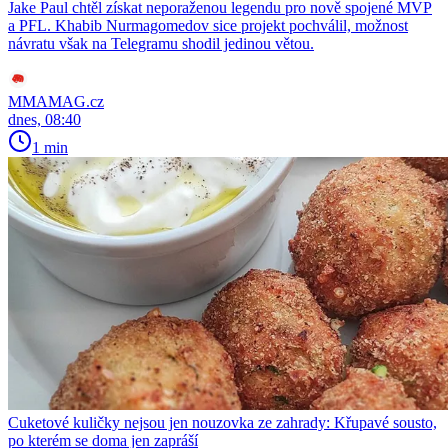
Jake Paul chtěl získat neporaženou legendu pro nově spojené MVP
a PFL. Khabib Nurmagomedov sice projekt pochválil, možnost
návratu však na Telegramu shodil jedinou větou.
MMAMAG.cz
dnes, 08:40
1 min
Cuketové kuličky nejsou jen nouzovka ze zahrady: Křupavé sousto,
po kterém se doma jen zapráší