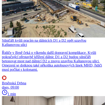
Silničáři kvůli pracím na dálnicích D1 a D2 opět uzavřou
Kaštanovou ulici
Řidiče v Brně čeká o víkendu další dopravní komplikace. Kvůli
pokračující přestavbě křížení dálnic D1 a D2 budou silničáři
betonovat most nad dálnicí D2 a znovu uzavřou Kaštanovou ulici.
Omezení se dotknou také několika autobusových linek MHD, řidiči
musí počítat s kolonami.
Brněnská Drbna
dnes, 09:00
1 min