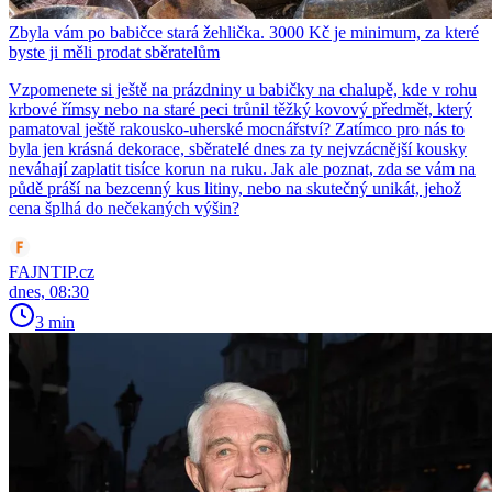
Zbyla vám po babičce stará žehlička. 3000 Kč je minimum, za které
byste ji měli prodat sběratelům
Vzpomenete si ještě na prázdniny u babičky na chalupě, kde v rohu
krbové římsy nebo na staré peci trůnil těžký kovový předmět, který
pamatoval ještě rakousko-uherské mocnářství? Zatímco pro nás to
byla jen krásná dekorace, sběratelé dnes za ty nejvzácnější kousky
neváhají zaplatit tisíce korun na ruku. Jak ale poznat, zda se vám na
půdě práší na bezcenný kus litiny, nebo na skutečný unikát, jehož
cena šplhá do nečekaných výšin?
FAJNTIP.cz
dnes, 08:30
3 min