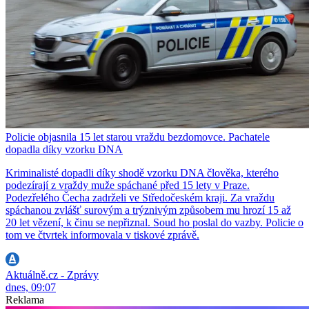
Policie objasnila 15 let starou vraždu bezdomovce. Pachatele
dopadla díky vzorku DNA
Kriminalisté dopadli díky shodě vzorku DNA člověka, kterého
podezírají z vraždy muže spáchané před 15 lety v Praze.
Podezřelého Čecha zadrželi ve Středočeském kraji. Za vraždu
spáchanou zvlášť surovým a trýznivým způsobem mu hrozí 15 až
20 let vězení, k činu se nepřiznal. Soud ho poslal do vazby. Policie o
tom ve čtvrtek informovala v tiskové zprávě.
Aktuálně.cz - Zprávy
dnes, 09:07
Reklama