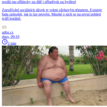
posílá mu přídavky na dítě i příspěvek na bydlení
Zneužívání sociálních dávek je velmi ožehavým tématem. Existuje
řada způsobů, jak to lze provést. Mnohé z nich se na první pohled
tváří legálně.
adbz.cz
dnes, 09:19
2 min