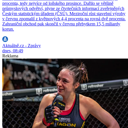
procenta, tedy nejvíce od loňského prosince. Dařilo se většině
průmyslových odvětví, plyne ze čtvrtečních informací zveřejněných
Českým statistickým úřadem (ČSÚ). Meziroční růst stavební výroby
v červnu zpomalil z květnových 4,4 procenta na rovná dvě procenta.
Zahraniční obchod pak skončil v červnu přebytkem 15,5 miliardy
korun.
Aktuálně.cz - Zprávy
dnes, 08:49
Reklama