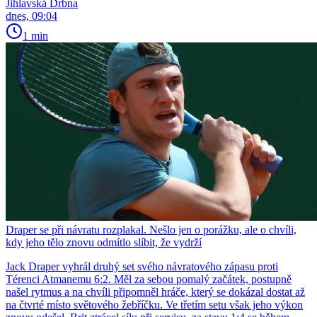
Jihlavská Drbna
dnes, 09:04
1 min
Draper se při návratu rozplakal. Nešlo jen o porážku, ale o chvíli,
kdy jeho tělo znovu odmítlo slíbit, že vydrží
Jack Draper vyhrál druhý set svého návratového zápasu proti
Térenci Atmanemu 6:2. Měl za sebou pomalý začátek, postupně
našel rytmus a na chvíli připomněl hráče, který se dokázal dostat až
na čtvrté místo světového žebříčku. Ve třetím setu však jeho výkon