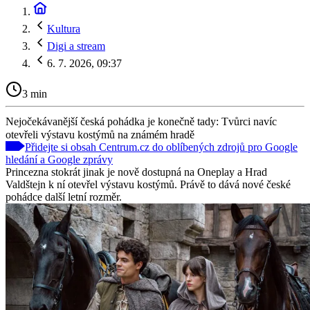
Kultura
Digi a stream
6. 7. 2026, 09:37
3 min
Nejočekávanější česká pohádka je konečně tady: Tvůrci navíc
otevřeli výstavu kostýmů na známém hradě
Přidejte si obsah Centrum.cz do oblíbených zdrojů pro Google
hledání a Google zprávy
Princezna stokrát jinak je nově dostupná na Oneplay a Hrad
Valdštejn k ní otevřel výstavu kostýmů. Právě to dává nové české
pohádce další letní rozměr.