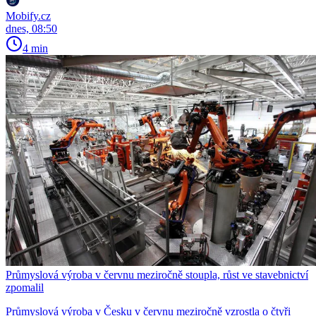
Mobify.cz
dnes, 08:50
4 min
Průmyslová výroba v červnu meziročně stoupla, růst ve stavebnictví
zpomalil
Průmyslová výroba v Česku v červnu meziročně vzrostla o čtyři