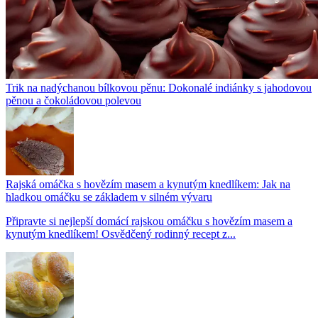
Trik na nadýchanou bílkovou pěnu: Dokonalé indiánky s jahodovou
pěnou a čokoládovou polevou
Rajská omáčka s hovězím masem a kynutým knedlíkem: Jak na
hladkou omáčku se základem v silném vývaru
Připravte si nejlepší domácí rajskou omáčku s hovězím masem a
kynutým knedlíkem! Osvědčený rodinný recept z...