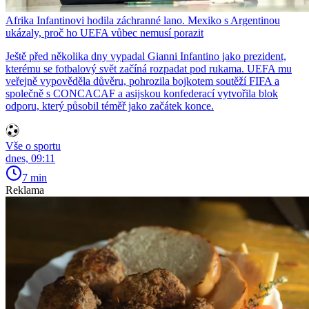
Afrika Infantinovi hodila záchranné lano. Mexiko s Argentinou
ukázaly, proč ho UEFA vůbec nemusí porazit
Ještě před několika dny vypadal Gianni Infantino jako prezident,
kterému se fotbalový svět začíná rozpadat pod rukama. UEFA mu
veřejně vypověděla důvěru, pohrozila bojkotem soutěží FIFA a
společně s CONCACAF a asijskou konfederací vytvořila blok
odporu, který působil téměř jako začátek konce.
Vše o sportu
dnes, 09:11
7 min
Reklama