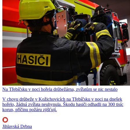
Na Třebíčsku v noci hořela drůbežárna, zvířatům se nic nestalo
V chovu drůbeže v Kožichovicích na Třebíčsku v noci na dnešek
hořelo, žádná zvířata neuhynula. Škodu hasiči odhadli na 300 tisíc
korun, příčinu požáru zjišťují.
Jihlavská Drbna