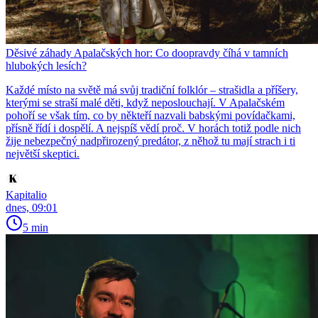
Děsivé záhady Apalačských hor: Co doopravdy číhá v tamních
hlubokých lesích?
Každé místo na světě má svůj tradiční folklór – strašidla a příšery,
kterými se straší malé děti, když neposlouchají. V Apalačském
pohoří se však tím, co by někteří nazvali babskými povídačkami,
přísně řídí i dospělí. A nejspíš vědí proč. V horách totiž podle nich
žije nebezpečný nadpřirozený predátor, z něhož tu mají strach i ti
největší skeptici.
Kapitalio
dnes, 09:01
5 min