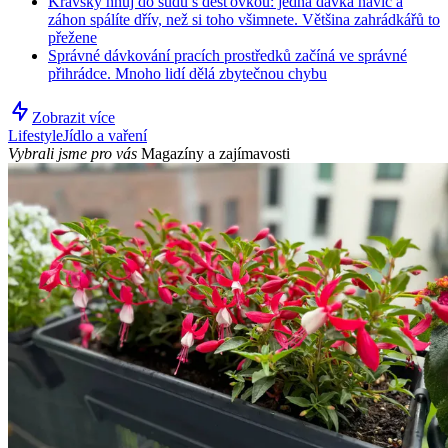
Kravský hnůj do sudu s dešťovkou: jedna dávka navíc a
záhon spálíte dřív, než si toho všimnete. Většina zahrádkářů to
přežene
Správné dávkování pracích prostředků začíná ve správné
přihrádce. Mnoho lidí dělá zbytečnou chybu
Zobrazit více
Lifestyle
Jídlo a vaření
Vybrali jsme pro vás
Magazíny a zajímavosti