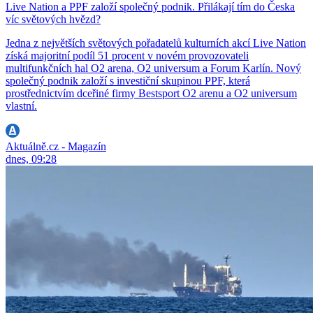
Live Nation a PPF založí společný podnik. Přilákají tím do Česka
víc světových hvězd?
Jedna z největších světových pořadatelů kulturních akcí Live Nation
získá majoritní podíl 51 procent v novém provozovateli
multifunkčních hal O2 arena, O2 universum a Forum Karlín. Nový
společný podnik založí s investiční skupinou PPF, která
prostřednictvím dceřiné firmy Bestsport O2 arenu a O2 universum
vlastní.
Aktuálně.cz - Magazín
dnes, 09:28