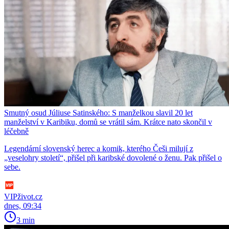
Smutný osud Júliuse Satinského: S manželkou slavil 20 let
manželství v Karibiku, domů se vrátil sám. Krátce nato skončil v
léčebně
Legendární slovenský herec a komik, kterého Češi milují z
„veselohry století“, přišel při karibské dovolené o ženu. Pak přišel o
sebe.
VIPživot.cz
dnes, 09:34
3 min