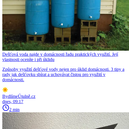
Dešťová voda najde v domácnosti řadu praktických využití. Její
vlastnosti oceníte i při úklidu
Způsoby využití dešťové vody nejen pro úklid domácnosti. 3 tipy a
rady jak dešťovku sbírat a uchovávat čistou pro využití v
domácnosti.
BydlímeÚtulně.cz
dnes, 09:17
2 min