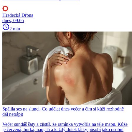
Hradecká Drbna
dnes, 09:05
2 min
Spálila ses na slunci. Co udělat dnes večer a čím si kůži rozhodně
dál netrápit
Večer sundáš šaty a zjistíš, že ramínka vytvořila na těle mapu. Kůže
je červená, horká, napjatá a každý dotek látky působí jako osobní