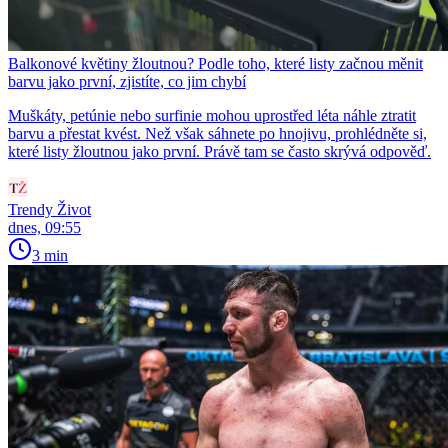
Balkonové květiny žloutnou? Podle toho, které listy začnou měnit
barvu jako první, zjistíte, co jim chybí
Muškáty, petúnie nebo surfinie mohou uprostřed léta náhle ztratit
barvu a přestat kvést. Než však sáhnete po hnojivu, prohlédněte si,
které listy žloutnou jako první. Právě tam se často skrývá odpověď.
Trendy Život
dnes, 09:55
3 min