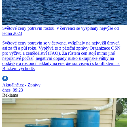
Světové ceny potravin rostou, v červenci se vyšplhaly nejvýše od
ledna 2023
Světové ceny potravin se v červenci vyšplhaly na nejvyšší úroveň
asi za tři a půl roku. Vyplývá to z páteční zprávy Organizace OSN
pro výživu a zemědělství (FAO). Za růstem cen stojí mimo jiné
nepříznivé počasí, negativní dopady rusko-ukrajinské války na
dodávky a rostoucí náklady na energie související s konfliktem na
Blízkém východě.
Aktuálně.cz - Zprávy
dnes, 09:23
Reklama