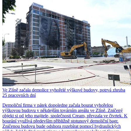
Ve Zlíně začala demolice vyhořelé výškové budovy, potrvá zhruba
25 pracovních dní
Demoliční firma v pátek dopoledne začala bourat vyhořelou
výškovou budovu v někdejším továrním areálu ve Zlíně. Zničený
objekt si od jeho majitele, společnosti Cream, převzala ve čtvrtek. K
bourání využívá především přibližně stotunový demoliční bagr.
Zničenou budovu bude odshora rozebírat pomocí hydraulických