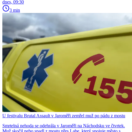
dnes, 09:30
3 min
U festivalu Brutal Assault v Jaroměři zemřel muž po pádu z mostu
Smrtelná nehoda se odehrála v Jaroměři na Náchodsku ve čtvrtek.
Muž skočil nebo spadl z mostu přes Labe, který spojuje město s