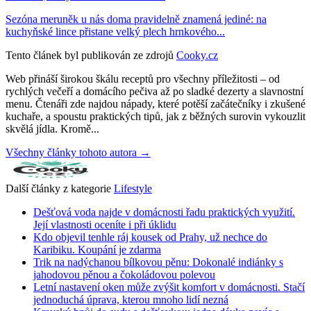
Sezóna meruněk u nás doma pravidelně znamená jediné: na
kuchyňské lince přistane velký plech hrnkového...
Tento článek byl publikován ze zdrojů
Cooky.cz
Web přináší širokou škálu receptů pro všechny příležitosti – od
rychlých večeří a domácího pečiva až po sladké dezerty a slavnostní
menu. Čtenáři zde najdou nápady, které potěší začátečníky i zkušené
kuchaře, a spoustu praktických tipů, jak z běžných surovin vykouzlit
skvělá jídla. Kromě...
Všechny články tohoto autora →
Další články z kategorie
Lifestyle
Dešťová voda najde v domácnosti řadu praktických využití.
Její vlastnosti oceníte i při úklidu
Kdo objevil tenhle ráj kousek od Prahy, už nechce do
Karibiku. Koupání je zdarma
Trik na nadýchanou bílkovou pěnu: Dokonalé indiánky s
jahodovou pěnou a čokoládovou polevou
Letní nastavení oken může zvýšit komfort v domácnosti. Stačí
jednoduchá úprava, kterou mnoho lidí nezná