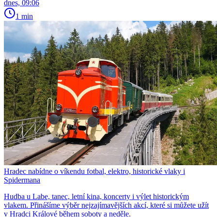
dnes, 09:06
1 min
Hradec nabídne o víkendu fotbal, elektro, historické vlaky i
Spidermana
Hudba u Labe, tanec, letní kina, koncerty i výlet historickým
vlakem. Přinášíme výběr nejzajímavějších akcí, které si můžete užít
v Hradci Králové během soboty a neděle.