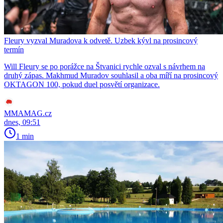
Fleury vyzval Muradova k odvetě. Uzbek kývl na prosincový
termín
Will Fleury se po porážce na Štvanici rychle ozval s návrhem na
druhý zápas. Makhmud Muradov souhlasil a oba míří na prosincový
OKTAGON 100, pokud duel posvětí organizace.
MMAMAG.cz
dnes, 09:51
1 min