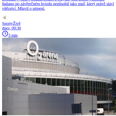
Italiano po závěrečném hvizdu nepůsobil jako muž, který právě slaví
vítězství. Mluvil o utrpení.
SportyŽivě
dnes, 09:30
3 min