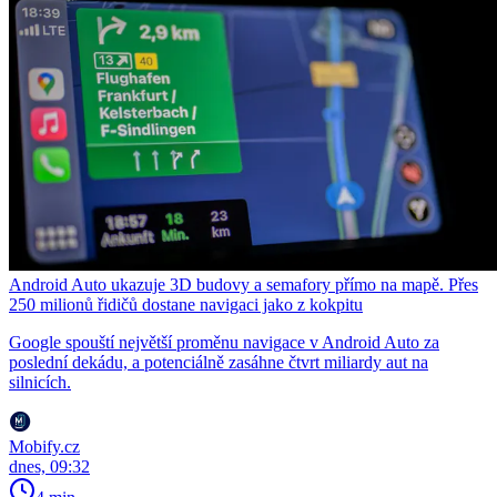
Android Auto ukazuje 3D budovy a semafory přímo na mapě. Přes
250 milionů řidičů dostane navigaci jako z kokpitu
Google spouští největší proměnu navigace v Android Auto za
poslední dekádu, a potenciálně zasáhne čtvrt miliardy aut na
silnicích.
Mobify.cz
dnes, 09:32