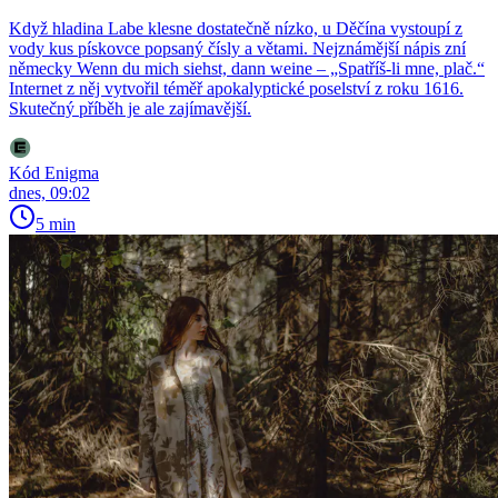
Když hladina Labe klesne dostatečně nízko, u Děčína vystoupí z
vody kus pískovce popsaný čísly a větami. Nejznámější nápis zní
německy Wenn du mich siehst, dann weine – „Spatříš-li mne, plač.“
Internet z něj vytvořil téměř apokalyptické poselství z roku 1616.
Skutečný příběh je ale zajímavější.
Kód Enigma
dnes, 09:02
5 min