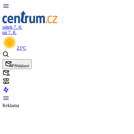
pátek 7. 8.
pá 7. 8.
23°C
Přihlášení
Reklama