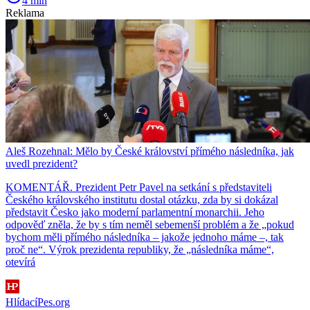
4 min
Reklama
Aleš Rozehnal: Mělo by České království přímého následníka, jak
uvedl prezident?
KOMENTÁŘ. Prezident Petr Pavel na setkání s představiteli
Českého královského institutu dostal otázku, zda by si dokázal
představit Česko jako moderní parlamentní monarchii. Jeho
odpověď zněla, že by s tím neměl sebemenší problém a že „pokud
bychom měli přímého následníka – jakože jednoho máme –, tak
proč ne“. Výrok prezidenta republiky, že „následníka máme“,
otevírá
HlídacíPes.org