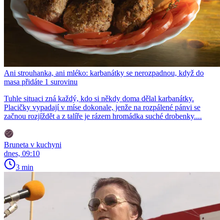
Ani strouhanka, ani mléko: karbanátky se nerozpadnou, když do
masa přidáte 1 surovinu
Tuhle situaci zná každý, kdo si někdy doma dělal karbanátky.
Placičky vypadají v míse dokonale, jenže na rozpálené pánvi se
začnou rozjíždět a z talíře je rázem hromádka suché drobenky....
Bruneta v kuchyni
dnes, 09:10
3 min