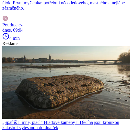
útok. První myšlenka: potřebuji něco ledového, mastného a nejlépe
zázračného.
Poudree.cz
dnes, 09:04
4 min
Reklama
„Spatříš-li mne, plač.“ Hladové kameny u Děčína jsou kronikou
katastrof vytesanou do dna řek