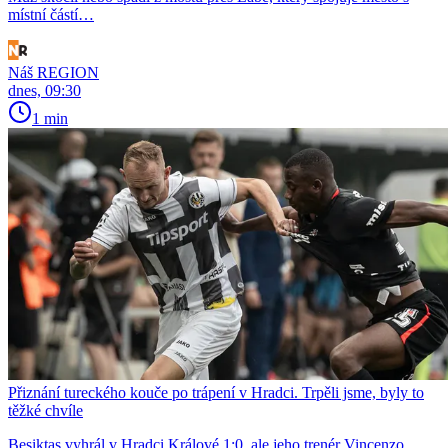
místní částí…
Náš REGION
dnes, 09:30
1 min
Přiznání tureckého kouče po trápení v Hradci. Trpěli jsme, byly to
těžké chvíle
Beşiktaş vyhrál v Hradci Králové 1:0, ale jeho trenér Vincenzo