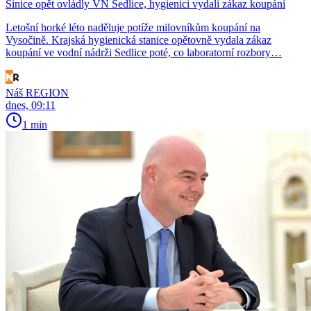
Sinice opět ovládly VN Sedlice, hygienici vydali zákaz koupání
Letošní horké léto naděluje potíže milovníkům koupání na
Vysočině. Krajská hygienická stanice opětovně vydala zákaz
koupání ve vodní nádrži Sedlice poté, co laboratorní rozbory…
Náš REGION
dnes, 09:11
1 min