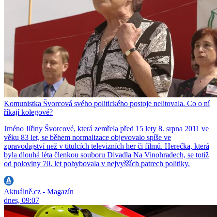
Komunistka Švorcová svého politického postoje nelitovala. Co o ní
říkají kolegové?
Jméno Jiřiny Švorcové, která zemřela před 15 lety 8. srpna 2011 ve
věku 83 let, se během normalizace objevovalo spíše ve
zpravodajství než v titulcích televizních her či filmů. Herečka, která
byla dlouhá léta členkou souboru Divadla Na Vinohradech, se totiž
od poloviny 70. let pohybovala v nejvyšších patrech politiky.
Aktuálně.cz - Magazín
dnes, 09:07