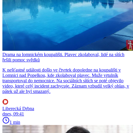
Drama na lomnickém koupališti. Plavec zkolaboval, lidé na sítích
řešili pomoc svědků
K nešťastné události došlo ve čtvrtek dopoledne na koupališti v
Lomnici nad Popelkou, kde zkolaboval plavec. Muže vrtulník
transportoval do nemocnice. Na sociálních sítích se poté objevilo
video, které celý incident zachycuje. Záznam vzbudil velký ohlas, v
pátek už ale byl smazaný.
Liberecká Drbna
dnes, 09:41
1 min