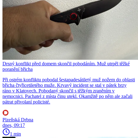
Drsný konflikt před domem skončil pobodáním. Muž utrpěl těžké
poranění břicha
Při ostrém konfliktu pobodal šestapadesátiletý muž nožem do oblasti
břicha čtyřicetiletého muže. Krvavý incident se stal v pátek brzy
ráno v Klatovech. Pobodaný skončil s těžkým zraněním v
nemocnici. Pachatel z místa činu utekl. Okamžitě po něm ale začali
pátrat přivolaní policisté.
Plzeňská Drbna
dnes, 09:17
1 min