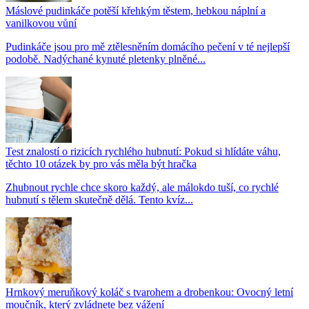
Máslové pudinkáče potěší křehkým těstem, hebkou náplní a
vanilkovou vůní
Pudinkáče jsou pro mě ztělesněním domácího pečení v té nejlepší
podobě. Nadýchané kynuté pletenky plněné...
Test znalostí o rizicích rychlého hubnutí: Pokud si hlídáte váhu,
těchto 10 otázek by pro vás měla být hračka
Zhubnout rychle chce skoro každý, ale málokdo tuší, co rychlé
hubnutí s tělem skutečně dělá. Tento kvíz...
Hrnkový meruňkový koláč s tvarohem a drobenkou: Ovocný letní
moučník, který zvládnete bez vážení