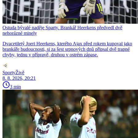
Ostuda bývalé naděje Sparty. Brankář Heerkens předvedl dvě
nehorázné minely
Dvacetiletý Joeri Heerkens, kterého Ajax před rokem kupoval jako
brankáře budoucnosti, si za šest srpnových dnů připsal dvě trapné
chyby, jednu v přípravě, druhou v ostrém zápase.
SportyŽivě
8. 8. 2026, 20:21
3 min