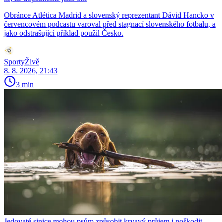
Obránce Atlética Madrid a slovenský reprezentant Dávid Hancko v
červencovém podcastu varoval před stagnací slovenského fotbalu, a
jako odstrašující příklad použil Česko.
SportyŽivě
8. 8. 2026, 21:43
3 min
Jedovaté sinice mohou psům způsobit krvavý průjem i poškodit