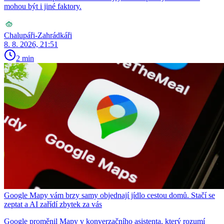
mohou být i jiné faktory.
Chalupáři-Zahrádkáři
8. 8. 2026, 21:51
2 min
Google Mapy vám brzy samy objednají jídlo cestou domů. Stačí se
zeptat a AI zařídí zbytek za vás
Google proměnil Mapy v konverzačního asistenta, který rozumí