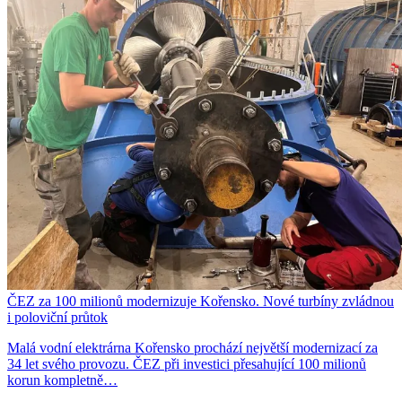
ČEZ za 100 milionů modernizuje Kořensko. Nové turbíny zvládnou
i poloviční průtok
Malá vodní elektrárna Kořensko prochází největší modernizací za
34 let svého provozu. ČEZ při investici přesahující 100 milionů
korun kompletně…