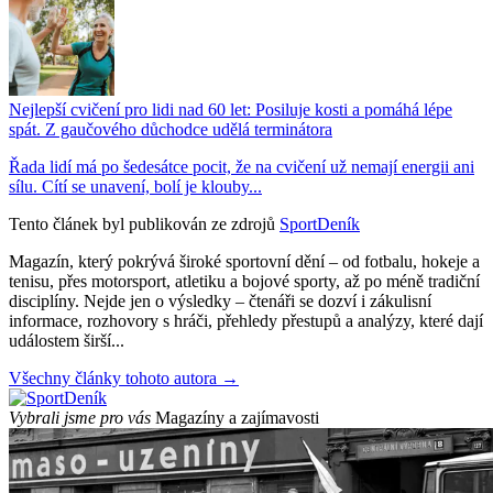
Nejlepší cvičení pro lidi nad 60 let: Posiluje kosti a pomáhá lépe
spát. Z gaučového důchodce udělá terminátora
Řada lidí má po šedesátce pocit, že na cvičení už nemají energii ani
sílu. Cítí se unavení, bolí je klouby...
Tento článek byl publikován ze zdrojů
SportDeník
Magazín, který pokrývá široké sportovní dění – od fotbalu, hokeje a
tenisu, přes motorsport, atletiku a bojové sporty, až po méně tradiční
disciplíny. Nejde jen o výsledky – čtenáři se dozví i zákulisní
informace, rozhovory s hráči, přehledy přestupů a analýzy, které dají
událostem širší...
Všechny články tohoto autora →
Vybrali jsme pro vás
Magazíny a zajímavosti