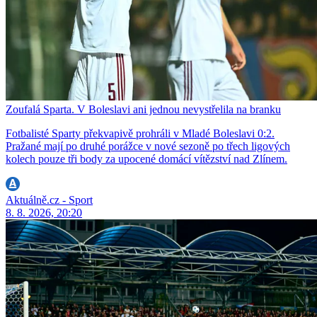
Zoufalá Sparta. V Boleslavi ani jednou nevystřelila na branku
Fotbalisté Sparty překvapivě prohráli v Mladé Boleslavi 0:2.
Pražané mají po druhé porážce v nové sezoně po třech ligových
kolech pouze tři body za upocené domácí vítězství nad Zlínem.
Aktuálně.cz - Sport
8. 8. 2026, 20:20