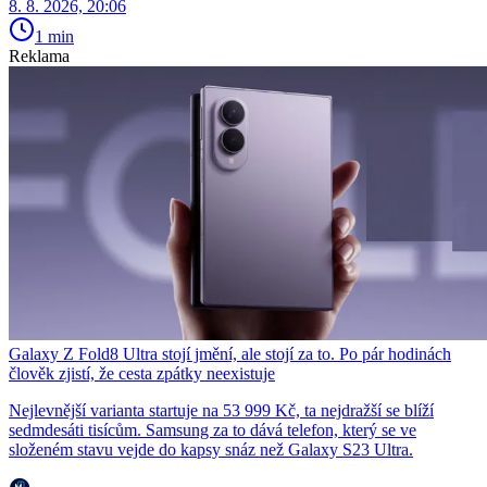
8. 8. 2026, 20:06
1 min
Reklama
Galaxy Z Fold8 Ultra stojí jmění, ale stojí za to. Po pár hodinách
člověk zjistí, že cesta zpátky neexistuje
Nejlevnější varianta startuje na 53 999 Kč, ta nejdražší se blíží
sedmdesáti tisícům. Samsung za to dává telefon, který se ve
složeném stavu vejde do kapsy snáz než Galaxy S23 Ultra.