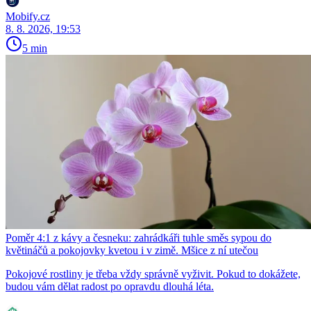
Mobify.cz
8. 8. 2026, 19:53
5 min
Poměr 4:1 z kávy a česneku: zahrádkáři tuhle směs sypou do
květináčů a pokojovky kvetou i v zimě. Mšice z ní utečou
Pokojové rostliny je třeba vždy správně vyživit. Pokud to dokážete,
budou vám dělat radost po opravdu dlouhá léta.