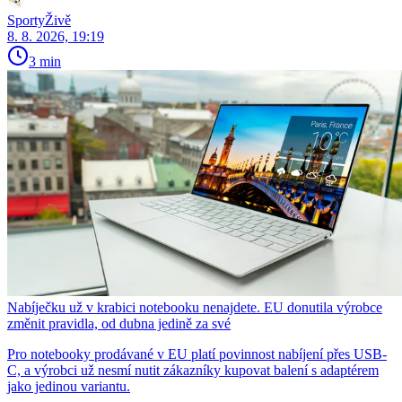
SportyŽivě
8. 8. 2026, 19:19
3 min
Nabíječku už v krabici notebooku nenajdete. EU donutila výrobce
změnit pravidla, od dubna jedině za své
Pro notebooky prodávané v EU platí povinnost nabíjení přes USB-
C, a výrobci už nesmí nutit zákazníky kupovat balení s adaptérem
jako jedinou variantu.