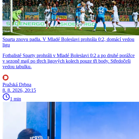
Sparta znovu padla. V Mladé Boleslavi prohrála 0:2, domácí vedou
ligu
Fotbalisté Sparty prohráli v Mladé Boleslavi 0:2 a po druhé porážce
v sezoně mají po třech ligových kolech pouze tři body. Středočeši
vedou tabulku.
Pražská Drbna
8. 8. 2026, 20:15
1 min