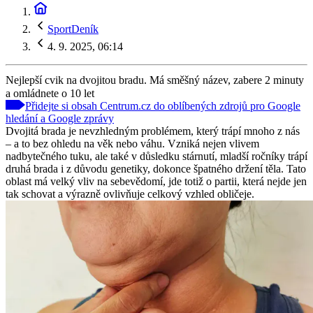
SportDeník
4. 9. 2025, 06:14
Nejlepší cvik na dvojitou bradu. Má směšný název, zabere 2 minuty
a omládnete o 10 let
Přidejte si obsah Centrum.cz do oblíbených zdrojů pro Google
hledání a Google zprávy
Dvojitá brada je nevzhledným problémem, který trápí mnoho z nás
– a to bez ohledu na věk nebo váhu. Vzniká nejen vlivem
nadbytečného tuku, ale také v důsledku stárnutí, mladší ročníky trápí
druhá brada i z důvodu genetiky, dokonce špatného držení těla. Tato
oblast má velký vliv na sebevědomí, jde totiž o partii, která nejde jen
tak schovat a výrazně ovlivňuje celkový vzhled obličeje.