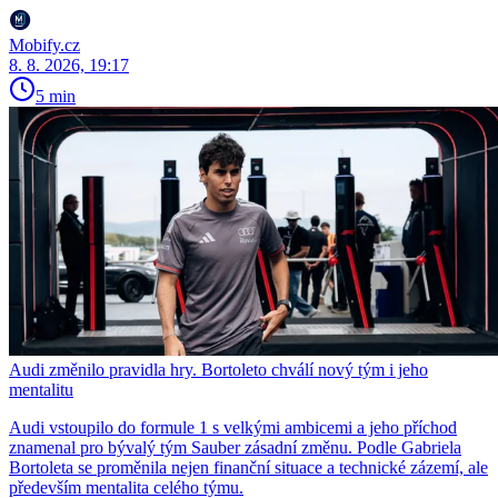
Mobify.cz
8. 8. 2026, 19:17
5 min
Audi změnilo pravidla hry. Bortoleto chválí nový tým i jeho
mentalitu
Audi vstoupilo do formule 1 s velkými ambicemi a jeho příchod
znamenal pro bývalý tým Sauber zásadní změnu. Podle Gabriela
Bortoleta se proměnila nejen finanční situace a technické zázemí, ale
především mentalita celého týmu.