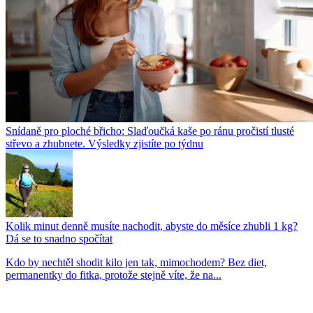
Snídaně pro ploché břicho: Slaďoučká kaše po ránu pročistí tlusté
střevo a zhubnete. Výsledky zjistíte po týdnu
Kolik minut denně musíte nachodit, abyste do měsíce zhubli 1 kg?
Dá se to snadno spočítat
Kdo by nechtěl shodit kilo jen tak, mimochodem? Bez diet,
permanentky do fitka, protože stejně víte, že na...