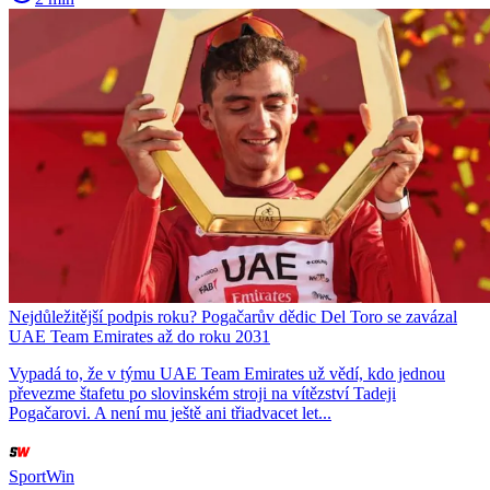
Nejdůležitější podpis roku? Pogačarův dědic Del Toro se zavázal
UAE Team Emirates až do roku 2031
Vypadá to, že v týmu UAE Team Emirates už vědí, kdo jednou
převezme štafetu po slovinském stroji na vítězství Tadeji
Pogačarovi. A není mu ještě ani třiadvacet let...
SportWin