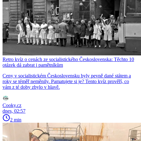
Retro kvíz o cenách ze socialistického Československa: Těchto 10
otázek dá zabrat i pamětníkům
Ceny v socialistickém Československu byly pevně dané státem a
roky se téměř neměnily. Pamatujete si je? Tento kvíz prověří, co
vám z té doby zbylo v hlavě.
Cooky.cz
dnes, 02:57
2 min