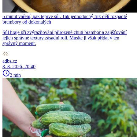
5 minut vaření, pak teprve sůl. Tak jednoduchý trik dělí rozpadlé
brambory od dokonalých
Sůl hraje při zvýrazňování přirozené chuti brambor a zajišťování
jejich správné textury zásadní roli. Musíte ji však přidat v ten
správný moment.
adbz.cz
8. 8. 2026, 20:40
2 min