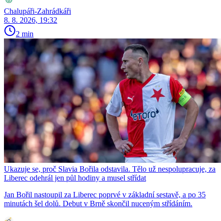
Chalupáři-Zahrádkáři
8. 8. 2026, 19:32
2 min
Ukazuje se, proč Slavia Bořila odstavila. Tělo už nespolupracuje, za
Liberec odehrál jen půl hodiny a musel střídat
Jan Bořil nastoupil za Liberec poprvé v základní sestavě, a po 35
minutách šel dolů. Debut v Brně skončil nuceným střídáním.