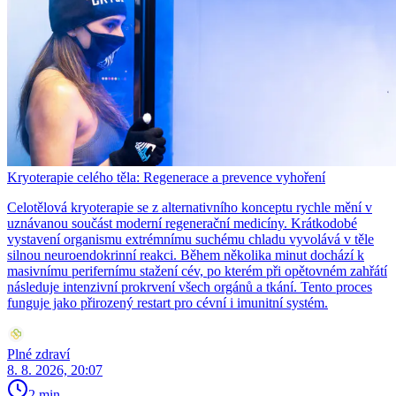
Kryoterapie celého těla: Regenerace a prevence vyhoření
Celotělová kryoterapie se z alternativního konceptu rychle mění v
uznávanou součást moderní regenerační medicíny. Krátkodobé
vystavení organismu extrémnímu suchému chladu vyvolává v těle
silnou neuroendokrinní reakci. Během několika minut dochází k
masivnímu perifernímu stažení cév, po kterém při opětovném zahřátí
následuje intenzivní prokrvení všech orgánů a tkání. Tento proces
funguje jako přirozený restart pro cévní i imunitní systém.
Plné zdraví
8. 8. 2026, 20:07
2 min