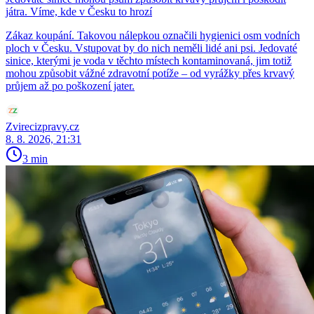
játra. Víme, kde v Česku to hrozí
Zákaz koupání. Takovou nálepkou označili hygienici osm vodních
ploch v Česku. Vstupovat by do nich neměli lidé ani psi. Jedovaté
sinice, kterými je voda v těchto místech kontaminovaná, jim totiž
mohou způsobit vážné zdravotní potíže – od vyrážky přes krvavý
průjem až po poškození jater.
Zvirecizpravy.cz
8. 8. 2026, 21:31
3 min