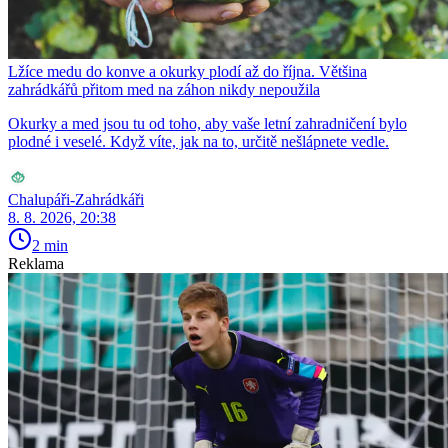
Lžíce medu do konve a okurky plodí až do října. Většina
zahrádkářů přitom med na záhon nikdy nepoužila
Okurky a med jsou tu od toho, aby vaše letní zahradničení bylo
plodné i veselé. Když víte, jak na to, určitě nešlápnete vedle.
Chalupáři-Zahrádkáři
8. 8. 2026, 20:38
2 min
Reklama