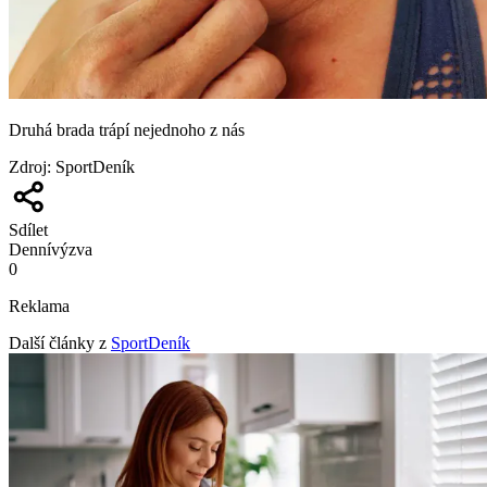
Druhá brada trápí nejednoho z nás
Zdroj
:
SportDeník
Sdílet
Denní
výzva
0
Reklama
Další články z
SportDeník