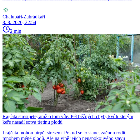
Chalupáři-Zahrádkáři
8. 8. 2026, 22:54
2 min
Rajčata stresujete, aniž o tom víte. Pět běžných chyb, kvůli kterým
keře nasadí sotva třetinu plodů
I rajčata mohou utrpět stresem. Pokud se to stane, začnou rodit
mnohem méně plodů. Ale na vině jejich neuspokojivého stavu