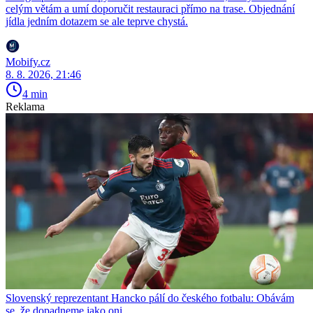
celým větám a umí doporučit restauraci přímo na trase. Objednání
jídla jedním dotazem se ale teprve chystá.
Mobify.cz
8. 8. 2026, 21:46
4 min
Reklama
Slovenský reprezentant Hancko pálí do českého fotbalu: Obávám
se, že dopadneme jako oni