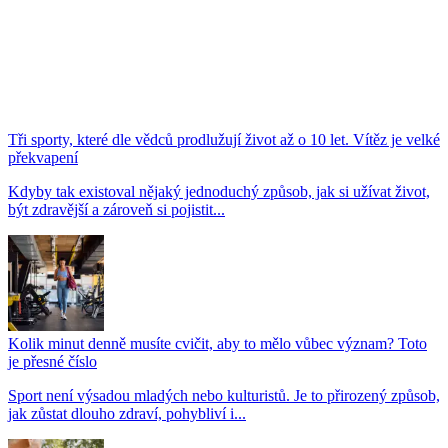
Tři sporty, které dle vědců prodlužují život až o 10 let. Vítěz je velké
překvapení
Kdyby tak existoval nějaký jednoduchý způsob, jak si užívat život,
být zdravější a zároveň si pojistit...
Kolik minut denně musíte cvičit, aby to mělo vůbec význam? Toto
je přesné číslo
Sport není výsadou mladých nebo kulturistů. Je to přirozený způsob,
jak zůstat dlouho zdraví, pohybliví i...