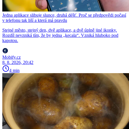
Jedna aplikace slibuje slunce, druhá déšť. Proč se předpovědi počasí
v telefonu tak liší a která má pravdu
Stejné město, stejný den, dvě aplikace, a dvě úplně jiné ikonky.
Rozdíl nevzniká tím, že by jedna „kecala“. Vzniká hluboko pod
kapotou.
Mobify.cz
8. 8. 2026, 20:42
4 min