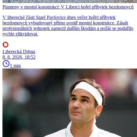
Plameny v mostní konstrukci: V Liberci hořel příbytek bezdomovců
V liberecké části Staré Pavlovice dnes večer hořel příbytek
bezdomovců vybudovaný přímo uvnitř mostní konstrukce. Zásah
profesionálních jednotek zamezil dalším škodám a požár se podařilo
rychle zlikvidovat.
Liberecká Drbna
8. 8. 2026, 18:52
1 min