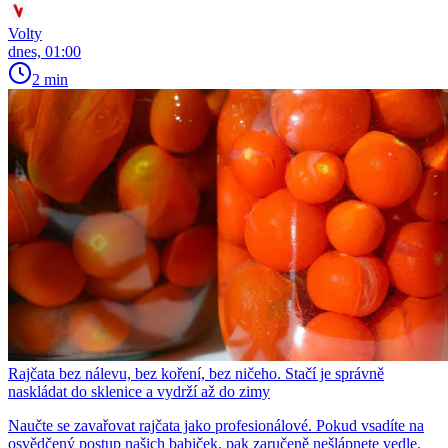
Volty
dnes, 01:00
2 min
Rajčata bez nálevu, bez koření, bez ničeho. Stačí je správně
naskládat do sklenice a vydrží až do zimy
Naučte se zavařovat rajčata jako profesionálové. Pokud vsadíte na
osvědčený postup našich babiček, pak zaručeně nešlápnete vedle.