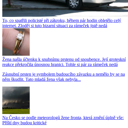
To, co spatřili policisté při zákroku, během pár hodin obletělo celý
internet. Zloděj si tuto bizarní situaci za rámeček jistě nedá
Žena našla účtenku k snubnímu prstenu od snoubence. Její groteskní
reakce překročila únosnou hranici. Tohle si pár za rámeček nedá
Zásnubní prsten je symbolem budoucího závazku a nemělo by se na
něm škudlit. Tato mladá žena však nebyla...
Na Česko se podle meteorologů žene fronta, která změní úplně vše:
Příští dny budou kritické