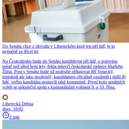
Do Senátu chce z obvodu v Libereckém kraji jen pět lidí, je to
nejméně za třicet let
Na Českolipsku bude do Senátu kandidovat pět lidí, o polovinu
méně než před šesti lety, řekla mluvčí českolipské radnice Markéta
Žitná. Post v Senátu bude už podruhé obhajovat Jiří Vosecký,
tentokrát ale jako nezávislý, kandidaturu oficiálně oznámili i další tři
lidé, svého kandidáta postavili také komunisté. První kolo senátních
voleb se uskuteční spolu s komunálními volbami 9. a 10. října.
Liberecká Drbna
dnes, 18:02
2 min