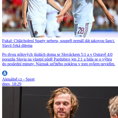
Fukal: Chlácholení Sparty neberu, soupeři nemáš dát takovou šanci.
Slavii čeká dilema
Po dvou gólových jízdách doma se Slováckem 5:1 a v Ostravě 4:0
porazila Slavia na vlastní půdě Pardubice jen 2:1 a bála se o výhru
do poslední minuty. Náznak určitého poklesu v tom ovšem nevidím.
Aktuálně.cz - Sport
dnes, 18:29