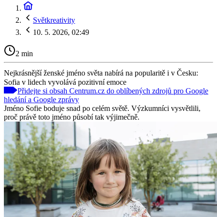
Světkreativity
10. 5. 2026, 02:49
2 min
Nejkrásnější ženské jméno světa nabírá na popularitě i v Česku:
Sofia v lidech vyvolává pozitivní emoce
Přidejte si obsah Centrum.cz do oblíbených zdrojů pro Google
hledání a Google zprávy
Jméno Sofie boduje snad po celém světě. Výzkumníci vysvětlili,
proč právě toto jméno působí tak výjimečně.