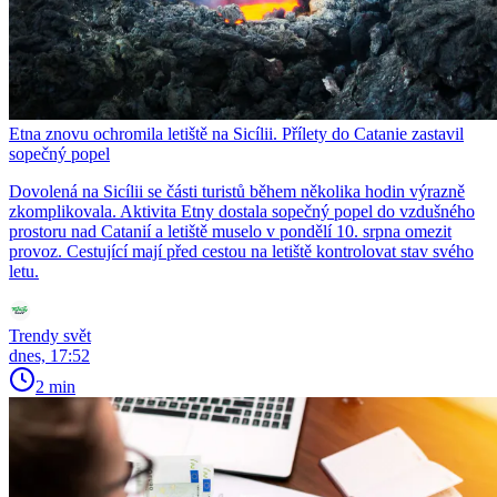
Etna znovu ochromila letiště na Sicílii. Přílety do Catanie zastavil
sopečný popel
Dovolená na Sicílii se části turistů během několika hodin výrazně
zkomplikovala. Aktivita Etny dostala sopečný popel do vzdušného
prostoru nad Catanií a letiště muselo v pondělí 10. srpna omezit
provoz. Cestující mají před cestou na letiště kontrolovat stav svého
letu.
Trendy svět
dnes, 17:52
2 min