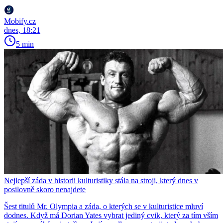
Mobify.cz
dnes, 18:21
5 min
Nejlepší záda v historii kulturistiky stála na stroji, který dnes v
posilovně skoro nenajdete
Šest titulů Mr. Olympia a záda, o kterých se v kulturistice mluví
dodnes. Když má Dorian Yates vybrat jediný cvik, který za tím vším