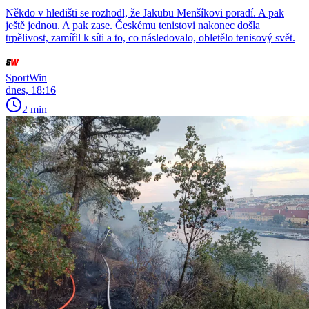
Někdo v hledišti se rozhodl, že Jakubu Menšíkovi poradí. A pak
ještě jednou. A pak zase. Českému tenistovi nakonec došla
trpělivost, zamířil k síti a to, co následovalo, obletělo tenisový svět.
SportWin
dnes, 18:16
2 min