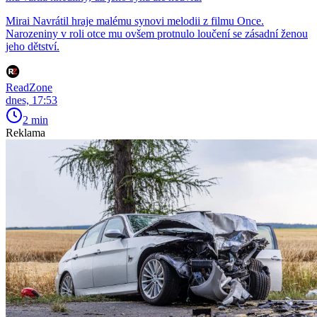
Mirai Navrátil hraje malému synovi melodii z filmu Once.
Narozeniny v roli otce mu ovšem protnulo loučení se zásadní ženou
jeho dětství.
ReadZone
dnes, 17:53
2 min
Reklama