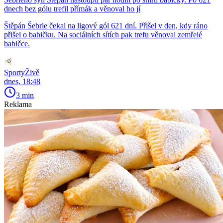
dnech bez gólu trefil přímák a věnoval ho jí
Štěpán Šebrle čekal na ligový gól 621 dní. Přišel v den, kdy ráno
přišel o babičku. Na sociálních sítích pak trefu věnoval zemřelé
babičce.
SportyŽivě
dnes, 18:48
3 min
Reklama