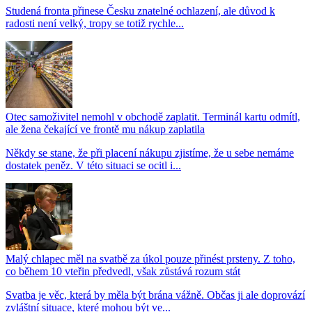
Studená fronta přinese Česku znatelné ochlazení, ale důvod k
radosti není velký, tropy se totiž rychle...
Otec samoživitel nemohl v obchodě zaplatit. Terminál kartu odmítl,
ale žena čekající ve frontě mu nákup zaplatila
Někdy se stane, že při placení nákupu zjistíme, že u sebe nemáme
dostatek peněz. V této situaci se ocitl i...
Malý chlapec měl na svatbě za úkol pouze přinést prsteny. Z toho,
co během 10 vteřin předvedl, však zůstává rozum stát
Svatba je věc, která by měla být brána vážně. Občas ji ale doprovází
zvláštní situace, které mohou být ve...