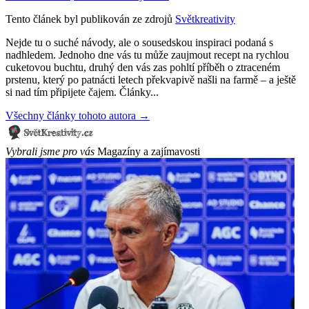
Tento článek byl publikován ze zdrojů
Světkreativity
Nejde tu o suché návody, ale o sousedskou inspiraci podaná s
nadhledem. Jednoho dne vás tu může zaujmout recept na rychlou
cuketovou buchtu, druhý den vás zas pohltí příběh o ztraceném
prstenu, který po patnácti letech překvapivě našli na farmě – a ještě
si nad tím připijete čajem. Články...
Všechny články tohoto autora →
Vybrali jsme pro vás
Magazíny a zajímavosti