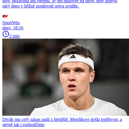
stojí, nezaváhá ani vteřinu. Je jím pullover na stroji, tedy pohyb,
jaký dnes v běžné posilovně sotva uvidíte.
SportWin
dnes, 18:16
2 min
Divák mu celý zápas radil z hlediště. Menšíkovi došla trpělivost, a
stejně tak i rozhodčímu