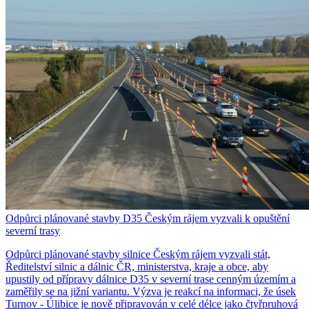
Odpůrci plánované stavby D35 Českým rájem vyzvali k opuštění
severní trasy
Odpůrci plánované stavby silnice Českým rájem vyzvali stát,
Ředitelství silnic a dálnic ČR, ministerstva, kraje a obce, aby
upustily od přípravy dálnice D35 v severní trase cenným územím a
zaměřily se na jižní variantu. Výzva je reakcí na informaci, že úsek
Turnov - Úlibice je nově připravován v celé délce jako čtyřpruhová