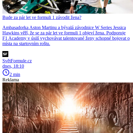
Bude za pár let ve formuli 1 závodit žena?
Ambasadorka Aston Martinu a bývalá závodnice W Series Jessica
Hawkins věří, že se za pár let ve formuli 1 objeví žena. Podporuje
F1 Academy v úsilí vychovávat talentované ženy schopné bojovat o
místa na startovním roštu.
SvětFormule.cz
dnes, 18:10
2 min
Reklama