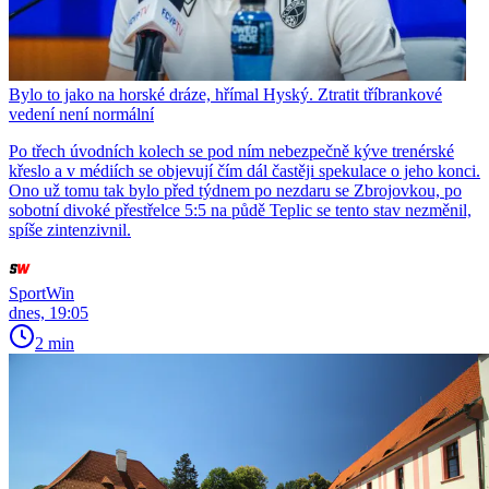
Bylo to jako na horské dráze, hřímal Hyský. Ztratit tříbrankové
vedení není normální
Po třech úvodních kolech se pod ním nebezpečně kýve trenérské
křeslo a v médiích se objevují čím dál častěji spekulace o jeho konci.
Ono už tomu tak bylo před týdnem po nezdaru se Zbrojovkou, po
sobotní divoké přestřelce 5:5 na půdě Teplic se tento stav nezměnil,
spíše zintenzivnil.
SportWin
dnes, 19:05
2 min