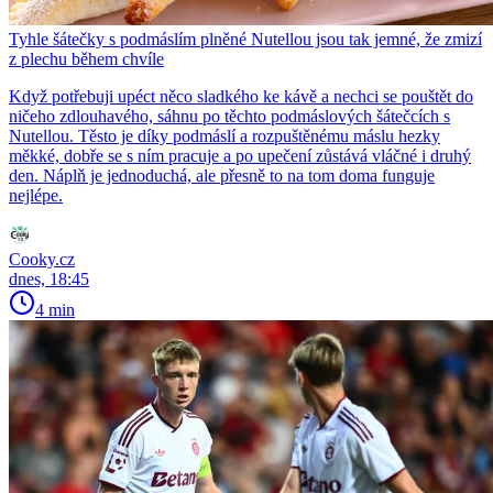
Tyhle šátečky s podmáslím plněné Nutellou jsou tak jemné, že zmizí
z plechu během chvíle
Když potřebuji upéct něco sladkého ke kávě a nechci se pouštět do
ničeho zdlouhavého, sáhnu po těchto podmáslových šátečcích s
Nutellou. Těsto je díky podmáslí a rozpuštěnému máslu hezky
měkké, dobře se s ním pracuje a po upečení zůstává vláčné i druhý
den. Náplň je jednoduchá, ale přesně to na tom doma funguje
nejlépe.
Cooky.cz
dnes, 18:45
4 min