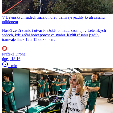
V Letenských sadech začalo hořet, tramvaje jezdily kvůli zásahu
odklonem
Hasiči ze tří stanic i útvar Pražského hradu zasahují v Letenských
sadech, kde začal hořet porost ve svahu. Kvůli zásahu jezdily
tramvaje linek 12 a 15 odklonem.
Pražská Drbna
dnes, 18:16
1 min