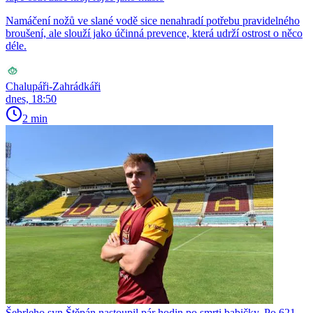
Namáčení nožů ve slané vodě sice nenahradí potřebu pravidelného
broušení, ale slouží jako účinná prevence, která udrží ostrost o něco
déle.
Chalupáři-Zahrádkáři
dnes, 18:50
2 min
Šebrleho syn Štěpán nastoupil pár hodin po smrti babičky. Po 621