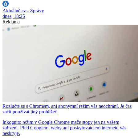
Aktuálně.cz - Zprávy
dnes, 18:25
Reklama
Rozlučte se s Chromem, ani anonymní režim vás neochrání. Je čas
začít používat jiný prohlížeč
Inkognito režim v Google Chrome maže stopy jen na vašem
zařízení. Před Googlem, weby ani poskytovatelem internetu vás
neskryje.