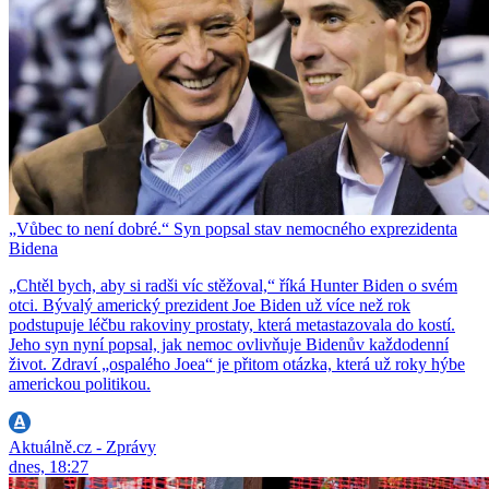
„Vůbec to není dobré.“ Syn popsal stav nemocného exprezidenta
Bidena
„Chtěl bych, aby si radši víc stěžoval,“ říká Hunter Biden o svém
otci. Bývalý americký prezident Joe Biden už více než rok
podstupuje léčbu rakoviny prostaty, která metastazovala do kostí.
Jeho syn nyní popsal, jak nemoc ovlivňuje Bidenův každodenní
život. Zdraví „ospalého Joea“ je přitom otázka, která už roky hýbe
americkou politikou.
Aktuálně.cz - Zprávy
dnes, 18:27