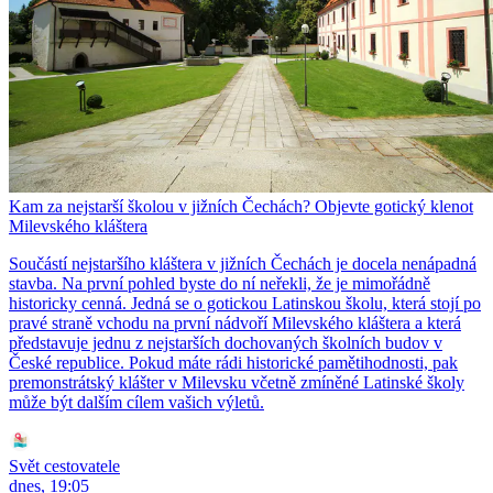
Kam za nejstarší školou v jižních Čechách? Objevte gotický klenot
Milevského kláštera
Součástí nejstaršího kláštera v jižních Čechách je docela nenápadná
stavba. Na první pohled byste do ní neřekli, že je mimořádně
historicky cenná. Jedná se o gotickou Latinskou školu, která stojí po
pravé straně vchodu na první nádvoří Milevského kláštera a která
představuje jednu z nejstarších dochovaných školních budov v
České republice. Pokud máte rádi historické pamětihodnosti, pak
premonstrátský klášter v Milevsku včetně zmíněné Latinské školy
může být dalším cílem vašich výletů.
Svět cestovatele
dnes, 19:05