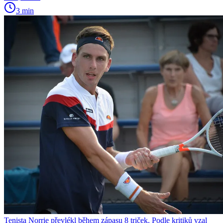
3 min
Tenista Norrie převlékl během zápasu 8 triček. Podle kritiků vzal