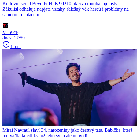
Kultovní seriál Beverly Hills 90210 ukrývá mnohá tajemství.
Zákulisí odhaluje napjaté vztahy, falešný věk herců i problémy na
samotném natáčení.
V Telce
dnes, 17:59
3 min
Mirai Navrátil slaví 34. narozeniny jako čerstvý táta. Babička, která
mu vařila knedlíky, už jeho syna ale neuvidí