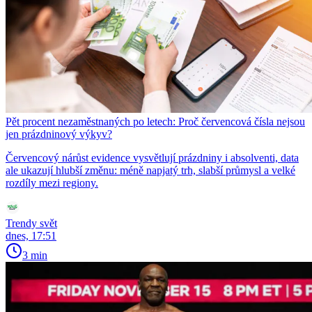
Pět procent nezaměstnaných po letech: Proč červencová čísla nejsou
jen prázdninový výkyv?
Červencový nárůst evidence vysvětlují prázdniny i absolventi, data
ale ukazují hlubší změnu: méně napjatý trh, slabší průmysl a velké
rozdíly mezi regiony.
Trendy svět
dnes, 17:51
3 min