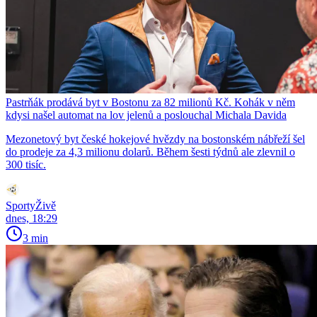
Pastrňák prodává byt v Bostonu za 82 milionů Kč. Kohák v něm
kdysi našel automat na lov jelenů a poslouchal Michala Davida
Mezonetový byt české hokejové hvězdy na bostonském nábřeží šel
do prodeje za 4,3 milionu dolarů. Během šesti týdnů ale zlevnil o
300 tisíc.
SportyŽivě
dnes, 18:29
3 min