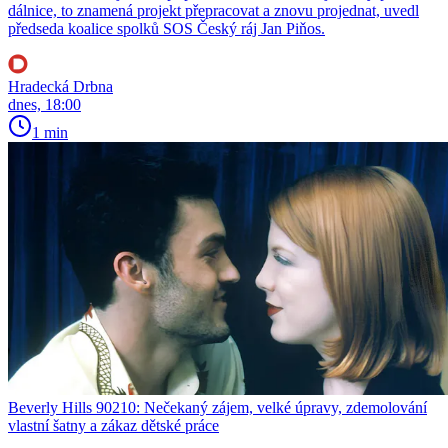
dálnice, to znamená projekt přepracovat a znovu projednat, uvedl
předseda koalice spolků SOS Český ráj Jan Piňos.
Hradecká Drbna
dnes, 18:00
1 min
Beverly Hills 90210: Nečekaný zájem, velké úpravy, zdemolování
vlastní šatny a zákaz dětské práce