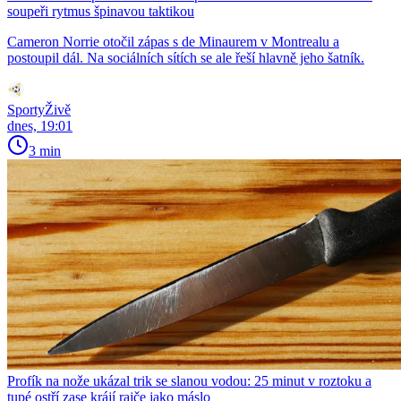
soupeři rytmus špinavou taktikou
Cameron Norrie otočil zápas s de Minaurem v Montrealu a
postoupil dál. Na sociálních sítích se ale řeší hlavně jeho šatník.
SportyŽivě
dnes, 19:01
3 min
Profík na nože ukázal trik se slanou vodou: 25 minut v roztoku a
tupé ostří zase krájí rajče jako máslo