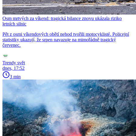
Osm mrtvých za víkend: tragická bilance znovu ukázala riziko
letních silnic
Pět z osmi víkendových obětí nehod tvořili motocyklisté. Policejní
statistiky ukazují, že srpen navazuje na mimořádně tragický
červenec.
Trendy svět
dnes, 17:52
3 min