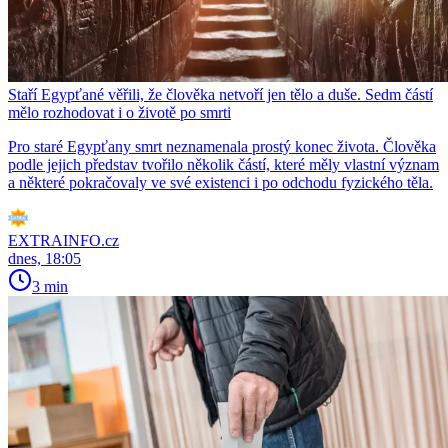
Staří Egypťané věřili, že člověka netvoří jen tělo a duše. Sedm částí
mělo rozhodovat i o životě po smrti
Pro staré Egypťany smrt neznamenala prostý konec života. Člověka
podle jejich představ tvořilo několik částí, které měly vlastní význam
a některé pokračovaly ve své existenci i po odchodu fyzického těla.
EXTRAINFO.cz
dnes, 18:05
3 min