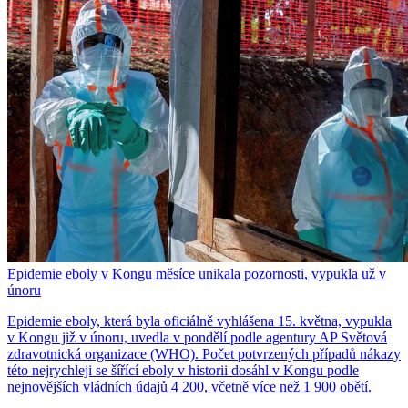
Epidemie eboly v Kongu měsíce unikala pozornosti, vypukla už v
únoru
Epidemie eboly, která byla oficiálně vyhlášena 15. května, vypukla
v Kongu již v únoru, uvedla v pondělí podle agentury AP Světová
zdravotnická organizace (WHO). Počet potvrzených případů nákazy
této nejrychleji se šířící eboly v historii dosáhl v Kongu podle
nejnovějších vládních údajů 4 200, včetně více než 1 900 obětí.