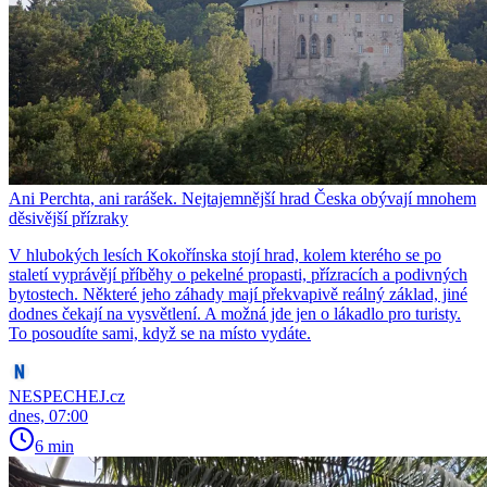
Ani Perchta, ani rarášek. Nejtajemnější hrad Česka obývají mnohem
děsivější přízraky
V hlubokých lesích Kokořínska stojí hrad, kolem kterého se po
staletí vyprávějí příběhy o pekelné propasti, přízracích a podivných
bytostech. Některé jeho záhady mají překvapivě reálný základ, jiné
dodnes čekají na vysvětlení. A možná jde jen o lákadlo pro turisty.
To posoudíte sami, když se na místo vydáte.
NESPECHEJ.cz
dnes, 07:00
6 min