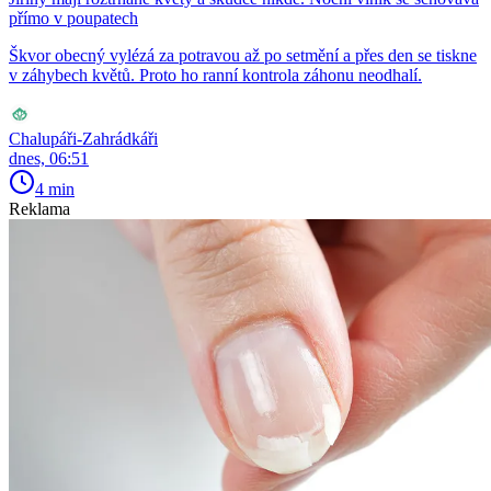
přímo v poupatech
Škvor obecný vylézá za potravou až po setmění a přes den se tiskne
v záhybech květů. Proto ho ranní kontrola záhonu neodhalí.
Chalupáři-Zahrádkáři
dnes, 06:51
4 min
Reklama