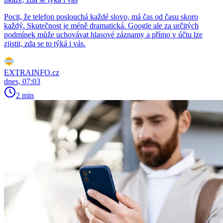
Pocit, že telefon poslouchá každé slovo, má čas od času skoro
každý. Skutečnost je méně dramatická. Google ale za určitých
podmínek může uchovávat hlasové záznamy a přímo v účtu lze
zjistit, zda se to týká i vás.
EXTRAINFO.cz
dnes, 07:03
2 min