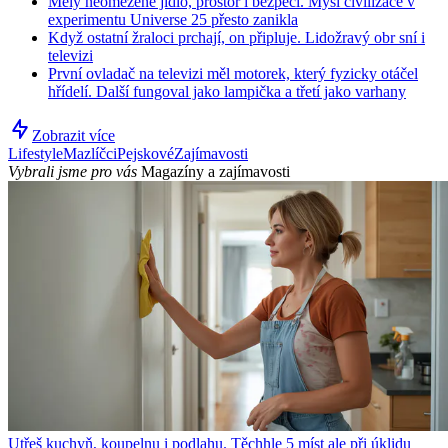
Měly neomezené jídlo, prostor i bezpečí. Myší civilizace v
experimentu Universe 25 přesto zanikla
Když ostatní žraloci prchají, on připluje. Lidožravý obr sní i
televizi
První ovladač na televizi měl motorek, který fyzicky otáčel
hřídelí. Další fungoval jako lampička a třetí jako varhany
Zobrazit více
Lifestyle
Mazlíčci
Pejskové
Zajímavosti
Vybrali jsme pro vás
Magazíny a zajímavosti
Utřeš kuchyň, koupelnu i podlahu. Těchhle 5 míst ale při úklidu