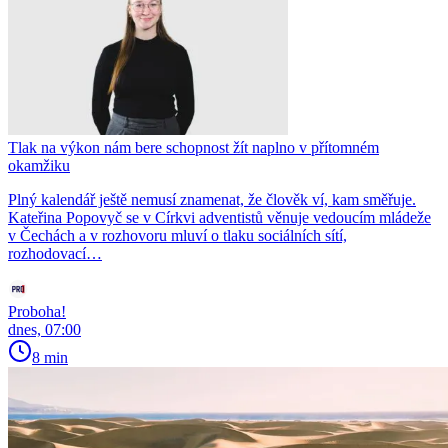
Tlak na výkon nám bere schopnost žít naplno v přítomném
okamžiku
Plný kalendář ještě nemusí znamenat, že člověk ví, kam směřuje.
Kateřina Popovyč se v Církvi adventistů věnuje vedoucím mládeže
v Čechách a v rozhovoru mluví o tlaku sociálních sítí,
rozhodovací…
Proboha!
dnes, 07:00
8 min