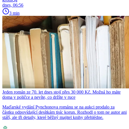
dnes, 06:56
3 min
Jeden román ze 70. let dnes stojí přes 30 000 Kč. Možná ho máte
doma v poličce a nevíte, co držíte v ruce
Maďarské vydání Pynchonova románu se na aukci prodalo za
částku odpovídající desítkám tisíc korun. Rozhodl o tom ne autor ani
stáří, ale tři detaily, které běžný majitel knihy přehlédne.