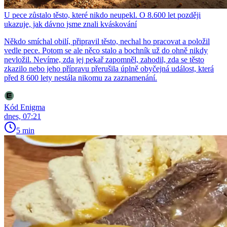
U pece zůstalo těsto, které nikdo neupekl. O 8.600 let později
ukazuje, jak dávno jsme znali kváskování
Někdo smíchal obilí, připravil těsto, nechal ho pracovat a položil
vedle pece. Potom se ale něco stalo a bochník už do ohně nikdy
nevložil. Nevíme, zda jej pekař zapomněl, zahodil, zda se těsto
zkazilo nebo jeho přípravu přerušila úplně obyčejná událost, která
před 8 600 lety nestála nikomu za zaznamenání.
Kód Enigma
dnes, 07:21
5 min