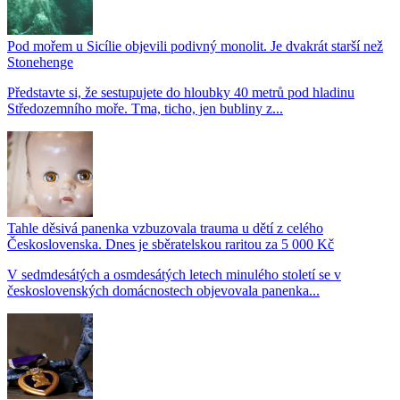
Pod mořem u Sicílie objevili podivný monolit. Je dvakrát starší než
Stonehenge
Představte si, že sestupujete do hloubky 40 metrů pod hladinu
Středozemního moře. Tma, ticho, jen bubliny z...
Tahle děsivá panenka vzbuzovala trauma u dětí z celého
Československa. Dnes je sběratelskou raritou za 5 000 Kč
V sedmdesátých a osmdesátých letech minulého století se v
československých domácnostech objevovala panenka...