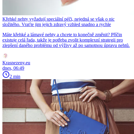
Křehké nehty vyžadují speciální péči, nejedná se však o nic
složitého. Vraťte jim jejich zdravý vzhled snadno a rychle
Máte křehké a lámavé nehty a chcete to konečně změnit? Příčin
existuje celá řada, takže je potřeba zvolit komplexní strategii pro
zlepšení daného problému od výživy až po samotnou úpravu nehtů.
Krasnezeny.eu
dnes, 06:49
2 min