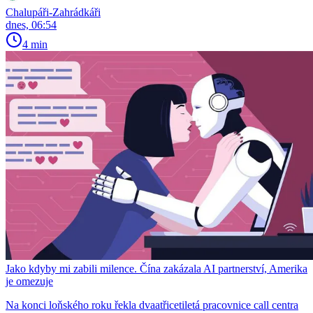
Chalupáři-Zahrádkáři
dnes, 06:54
4 min
Jako kdyby mi zabili milence. Čína zakázala AI partnerství, Amerika
je omezuje
Na konci loňského roku řekla dvaatřicetiletá pracovnice call centra