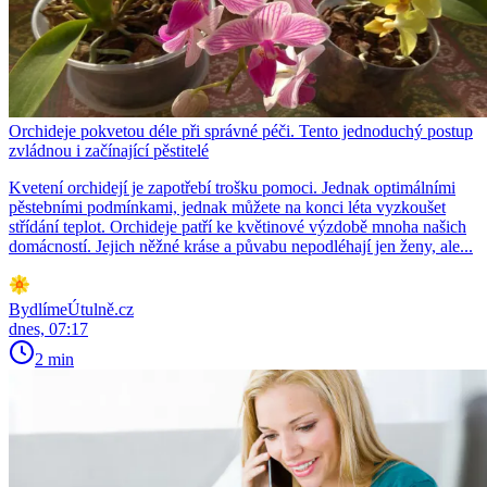
Orchideje pokvetou déle při správné péči. Tento jednoduchý postup
zvládnou i začínající pěstitelé
Kvetení orchidejí je zapotřebí trošku pomoci. Jednak optimálními
pěstebními podmínkami, jednak můžete na konci léta vyzkoušet
střídání teplot. Orchideje patří ke květinové výzdobě mnoha našich
domácností. Jejich něžné kráse a půvabu nepodléhají jen ženy, ale...
BydlímeÚtulně.cz
dnes, 07:17
2 min