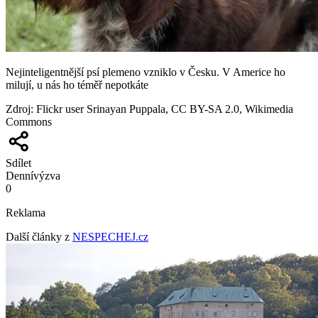
Nejinteligentnější psí plemeno vzniklo v Česku. V Americe ho
milují, u nás ho téměř nepotkáte
Zdroj
:
Flickr user Srinayan Puppala, CC BY-SA 2.0, Wikimedia
Commons
Sdílet
Denní
výzva
0
Reklama
Další články z
NESPECHEJ.cz