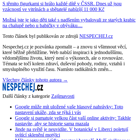
S těmito figurkami si hrálo každé dítě v ČSSR. Dnes už jsou
vzácností ve vitrínách a sbětatelé nabízíjí 11 000 Kč
Možná jste je jako děti také s nadšením vybalovali ze starých krabic
na chalupě nebo u babičky v obýváku....
Tento článek byl publikován ze zdrojů
NESPECHEJ.cz
Nespechej.cz je pozvánka zpomalit – a znovu si všimnout věcí,
které běžně přehlížíme. Web nabízí inspiraci k jednoduššímu,
vědomějšímu životu, který není o výkonech, ale o rovnováze.
Témata se točí kolem zdraví, duševní pohody, rodiny, vztahů i
smysluplného využití času. Namísto radikálních změn...
Všechny články tohoto autora →
Další články z kategorie
Zajímavosti
Google může mít uložené vaše hlasové nahrávky: Toto
nastavení ukáže, zda se týká i vás
Google si pamatuje velkou část vaší online aktivity: Takhle
nastavíte, aby se historie sama mazala
Jinde na světě je neuvidíte. V botanické v Liberci poletují
svítící sklenění motýlci