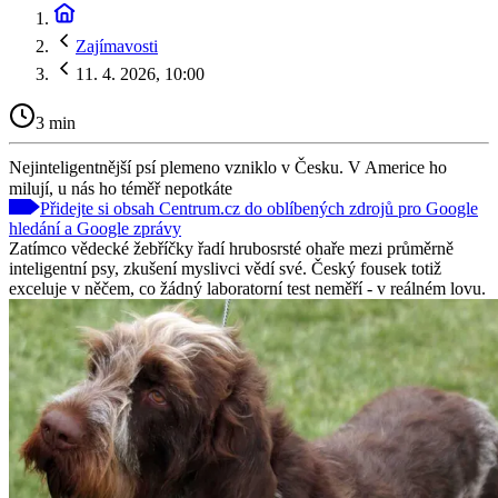
Zajímavosti
11. 4. 2026, 10:00
3 min
Nejinteligentnější psí plemeno vzniklo v Česku. V Americe ho
milují, u nás ho téměř nepotkáte
Přidejte si obsah Centrum.cz do oblíbených zdrojů pro Google
hledání a Google zprávy
Zatímco vědecké žebříčky řadí hrubosrsté ohaře mezi průměrně
inteligentní psy, zkušení myslivci vědí své. Český fousek totiž
exceluje v něčem, co žádný laboratorní test neměří - v reálném lovu.