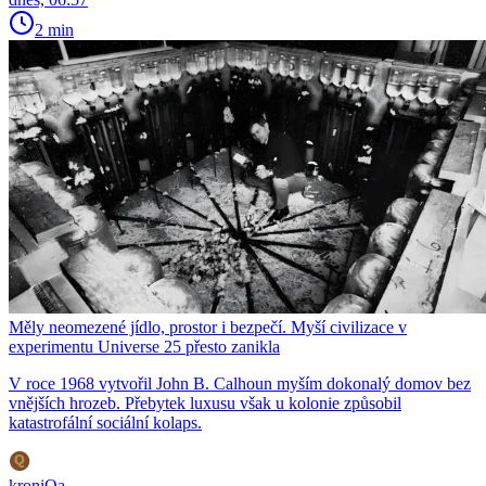
2 min
Měly neomezené jídlo, prostor i bezpečí. Myší civilizace v
experimentu Universe 25 přesto zanikla
V roce 1968 vytvořil John B. Calhoun myším dokonalý domov bez
vnějších hrozeb. Přebytek luxusu však u kolonie způsobil
katastrofální sociální kolaps.
kroniQa