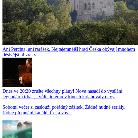
Ani Perchta, ani rarášek. Nejtajemnější hrad Česka obývají mnohem
děsivější přízraky
Dnes ve 20:20 zrušte všechny plány! Nova nasadí do vysílání
legendární trhák, kvůli kterému v kinech kolabovaly davy
Sobotní večer si zaslouží pořádný zážitek. Žádné nudné seriály,
žádné přepínání kanálů. Čeká vás...