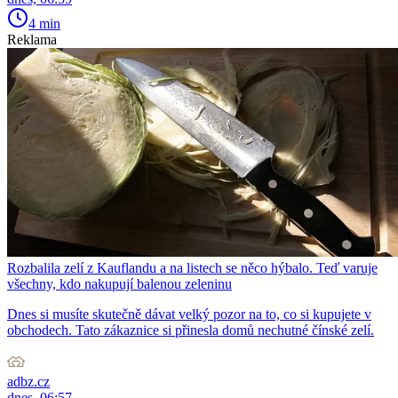
4 min
Reklama
Rozbalila zelí z Kauflandu a na listech se něco hýbalo. Teď varuje
všechny, kdo nakupují balenou zeleninu
Dnes si musíte skutečně dávat velký pozor na to, co si kupujete v
obchodech. Tato zákaznice si přinesla domů nechutné čínské zelí.
adbz.cz
dnes, 06:57