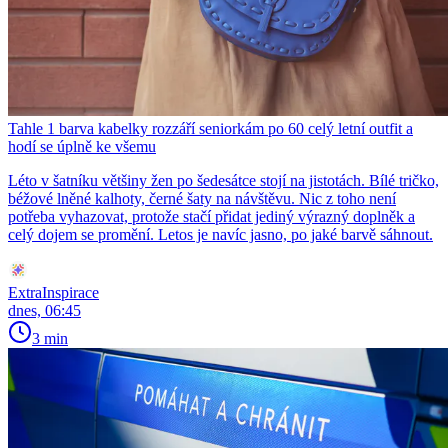
Tahle 1 barva kabelky rozzáří seniorkám po 60 celý letní outfit a
hodí se úplně ke všemu
Léto v šatníku většiny žen po šedesátce stojí na jistotách. Bílé tričko,
béžové lněné kalhoty, černé šaty na návštěvu. Nic z toho není
potřeba vyhazovat, protože stačí přidat jediný výrazný doplněk a
celý dojem se promění. Letos je navíc jasno, po jaké barvě sáhnout.
ExtraInspirace
dnes, 06:45
3 min