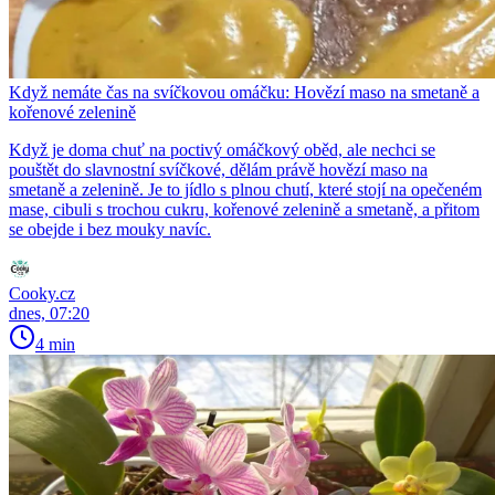
Když nemáte čas na svíčkovou omáčku: Hovězí maso na smetaně a
kořenové zelenině
Když je doma chuť na poctivý omáčkový oběd, ale nechci se
pouštět do slavnostní svíčkové, dělám právě hovězí maso na
smetaně a zelenině. Je to jídlo s plnou chutí, které stojí na opečeném
mase, cibuli s trochou cukru, kořenové zelenině a smetaně, a přitom
se obejde i bez mouky navíc.
Cooky.cz
dnes, 07:20
4 min