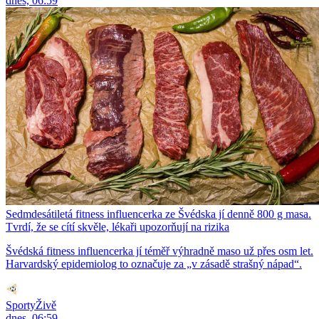
dnes, 06:59
Sedmdesátiletá fitness influencerka ze Švédska jí denně 800 g masa.
Tvrdí, že se cítí skvěle, lékaři upozorňují na rizika
Švédská fitness influencerka jí téměř výhradně maso už přes osm let.
Harvardský epidemiolog to označuje za „v zásadě strašný nápad“.
SportyŽivě
dnes, 06:59