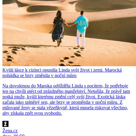
Kvůli lásce k cizinci opustila Linda svůj život i zemi. Marocká
pohádka se brzy změnila v noční můru
Na dovolenou do Maroka odjížděla Linda s pocitem, že potřebuje
jen na chvíli utéct od prázdného manželství. Netušila, že právě tam
potká muže, kvůli kterému změní celý svůj život. Exotická láska
začala jako splněný sen, ale brzy se proměnila v noční můru. Z
milované ženy se stala vězeňkyně, která musela riskovat všechno,
aby získala zpět svou svobodu.
Žena.cz