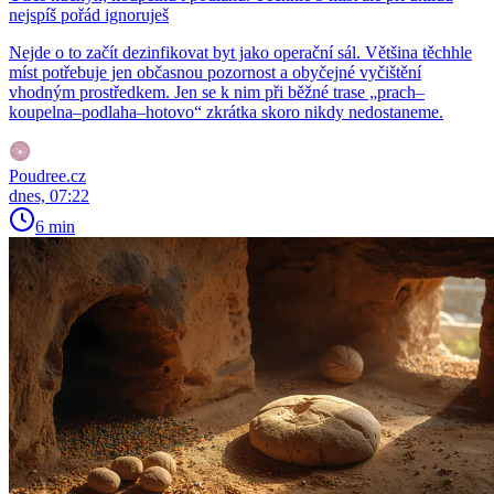
nejspíš pořád ignoruješ
Nejde o to začít dezinfikovat byt jako operační sál. Většina těchhle
míst potřebuje jen občasnou pozornost a obyčejné vyčištění
vhodným prostředkem. Jen se k nim při běžné trase „prach–
koupelna–podlaha–hotovo“ zkrátka skoro nikdy nedostaneme.
Poudree.cz
dnes, 07:22
6 min