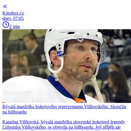
Kinobox.cz
dnes, 07:05
2 min
Bývalá manželka hokejového reprezentanta Višňovského. Skončila
na billboardu
Katarína Višňovská, bývalá manželka slovenské hokejové legendy
Ľubomíra Višňovského, se objevila na billboardu. Její příběh ale