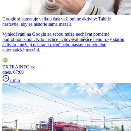
Google si pamatuje velkou část vaší online aktivity: Takhle
nastavíte, aby se historie sama mazala
Vyhledávání na Googlu za sebou může nechávat poměrně
podrobnou stopu. Kdo nechce uchovávat měsíce nebo roky starou
aktivitu, může ji odstranit ručně nebo nastavit pravidelné
automatické mazání.
EXTRAINFO.cz
dnes, 07:00
2 min