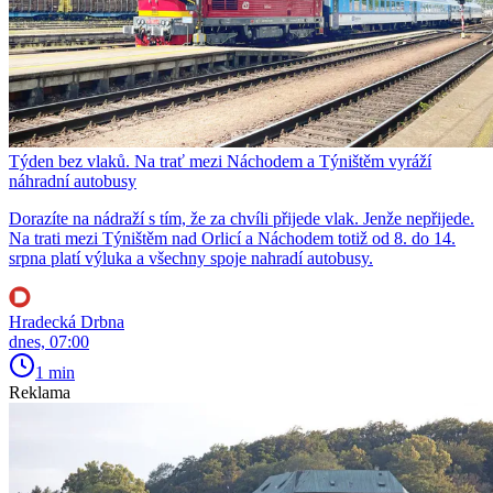
Týden bez vlaků. Na trať mezi Náchodem a Týništěm vyráží
náhradní autobusy
Dorazíte na nádraží s tím, že za chvíli přijede vlak. Jenže nepřijede.
Na trati mezi Týništěm nad Orlicí a Náchodem totiž od 8. do 14.
srpna platí výluka a všechny spoje nahradí autobusy.
Hradecká Drbna
dnes, 07:00
1 min
Reklama