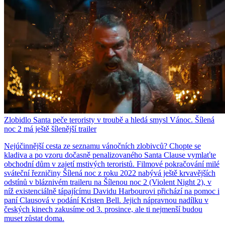
Zlobidlo Santa peče teroristy v troubě a hledá smysl Vánoc. Šílená
noc 2 má ještě šílenější trailer
Nejúčinnější cesta ze seznamu vánočních zlobivců? Chopte se
kladiva a po vzoru dočasně penalizovaného Santa Clause vymlaťte
obchodní dům v zajetí mstivých teroristů. Filmové pokračování milé
sváteční řezničiny Šílená noc z roku 2022 nabývá ještě krvavějších
odstínů v bláznivém traileru na Šílenou noc 2 (Violent Night 2), v
níž existenciálně tápajícímu Davidu Harbourovi přichází na pomoc i
paní Clausová v podání Kristen Bell. Jejich nápravnou nadílku v
českých kinech zakusíme od 3. prosince, ale ti nejmenší budou
muset zůstat doma.