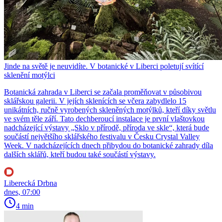
Jinde na světě je neuvidíte. V botanické v Liberci poletují svítící
sklenění motýlci
Botanická zahrada v Liberci se začala proměňovat v působivou
sklářskou galerii. V jejích sklenících se včera zabydlelo 15
unikátních, ručně vyrobených skleněných motýlků, kteří díky světlu
ve svém těle září. Tato dechberoucí instalace je první vlaštovkou
nadcházející výstavy „Sklo v přírodě, příroda ve skle“, která bude
součástí největšího sklářského festivalu v Česku Crystal Valley
Week. V nadcházejících dnech přibydou do botanické zahrady díla
dalších sklářů, kteří budou také součástí výstavy.
Liberecká Drbna
dnes, 07:00
4 min