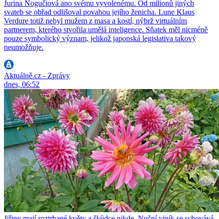
Jurina Nogučiová ano svému vyvolenému. Od milionů jiných
svateb se obřad odlišoval povahou jejího ženicha. Lune Klaus
Verdure totiž nebyl mužem z masa a kostí, nýbrž virtuálním
partnerem, kterého stvořila umělá inteligence. Sňatek měl nicméně
pouze symbolický význam, jelikož japonská legislativa takový
neumožňuje.
Aktuálně.cz - Zprávy
dnes, 06:52
Jiřiny mají roztrhané květy a škůdce nikde. Noční viník se schovává