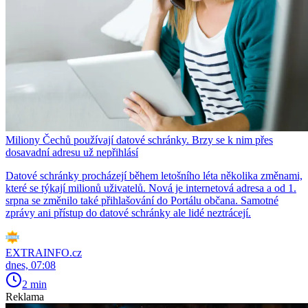
Miliony Čechů používají datové schránky. Brzy se k nim přes
dosavadní adresu už nepřihlásí
Datové schránky procházejí během letošního léta několika změnami,
které se týkají milionů uživatelů. Nová je internetová adresa a od 1.
srpna se změnilo také přihlašování do Portálu občana. Samotné
zprávy ani přístup do datové schránky ale lidé neztrácejí.
EXTRAINFO.cz
dnes, 07:08
2 min
Reklama