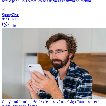
není o pádu, spíš o tom, co se skrývá za známým příjmením.
SportyŽivě
dnes, 07:05
3 min
Google může mít uložené vaše hlasové nahrávky: Toto nastavení
ukáže, zda se týká i vás