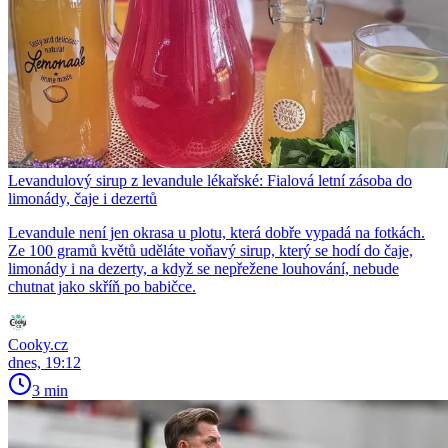
Levandulový sirup z levandule lékařské: Fialová letní zásoba do
limonády, čaje i dezertů
Levandule není jen okrasa u plotu, která dobře vypadá na fotkách.
Ze 100 gramů květů uděláte voňavý sirup, který se hodí do čaje,
limonády i na dezerty, a když se nepřežene louhování, nebude
chutnat jako skříň po babičce.
Cooky.cz
dnes, 19:12
3 min