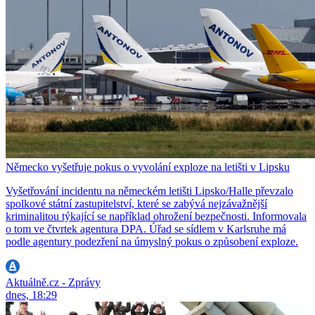
Německo vyšetřuje pokus o vyvolání exploze na letišti v Lipsku
Vyšetřování incidentu na německém letišti Lipsko/Halle převzalo
spolkové státní zastupitelství, které se zabývá nejzávažnější
kriminalitou týkající se například ohrožení bezpečnosti. Informovala
o tom ve čtvrtek agentura DPA. Úřad se sídlem v Karlsruhe má
podle agentury podezření na úmyslný pokus o způsobení exploze.
Aktuálně.cz - Zprávy
dnes, 18:29