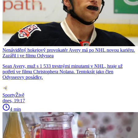
Nenáviděný hokejový provokatér Avery má po NHL novou kariéru.
Zazářil i ve filmu Odyssea
Sean Avery, muž s 1 533 trestnými minutami v NHL, hraje už
potřetí ve filmu Christophera Nolana. Tentokrát jako člen
Odysseovy posádky.
SportyŽivě
dnes, 19:17
4 min