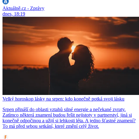
Aktuálně.cz - Zprávy
dnes, 18:19
Velký horoskop lásky na srpen: kdo konečně potká svoji lásku
Srpen přináší do oblasti vztahů silné energie a nečekané zvraty.
Zatímco některá znamení budou řešit nejistoty v partnerství, jiná si
konečně odpočinou a užijí si lehkosti léta. A jedno šťastné znamení?
To má před sebou setkání, které změní celý život.