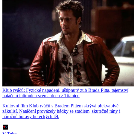
Klub rváčů: Fyzické napadení, uštípnutý zub Brada Pitta, tajemství
natáčení intimních scén a dech z Titanicu
Kultovní film Klub rváčů s Bradem Pittem skrývá překvapivé
zákulisí. Natáčení provázely hádky se studiem, skutečné rány i
náročné úpravy hereckých těl.
V Telce