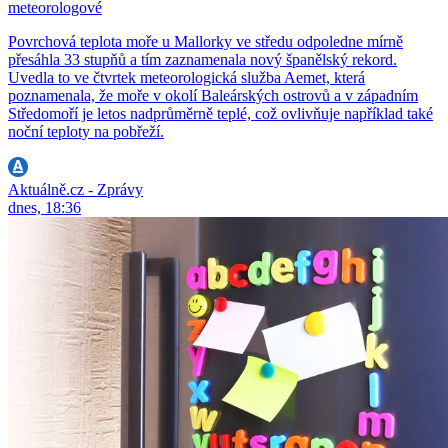
meteorologové
Povrchová teplota moře u Mallorky ve středu odpoledne mírně
přesáhla 33 stupňů a tím zaznamenala nový španělský rekord.
Uvedla to ve čtvrtek meteorologická služba Aemet, která
poznamenala, že moře v okolí Baleárských ostrovů a v západním
Středomoří je letos nadprůměrně teplé, což ovlivňuje například také
noční teploty na pobřeží.
Aktuálně.cz - Zprávy
dnes, 18:36