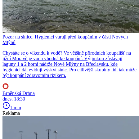
Pozor na sinice. Hygienici varují před koupáním v části Nových
Mlýnů
Chystáte se o víkendu k vodě? Ve většině přírodních koupališť na
jižní Moravě je voda vhodná ke koupání. Výjimkou zůstávají
laguny 1 a 2 horní nádrže Nové Mlýny na Břeclavsku, kde
hygienici dál evidují výskyt sinic. Pro citlivější skupiny lidí tak může
být koupání zdravotním rizikem.
Brněnská Drbna
dnes, 18:30
1 min
Reklama