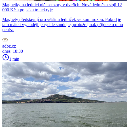
Magnetky na lednici ničí senzory v dveřích. Nová lednička stojí 12
000 Kč a pojistka to nekryje
Magnety představují pro většinu ledniček velkou hrozbu. Pokud je
tam máte i vy, raději je rychle sundejte, protože jinak přijdete o plno
peněz.
adbz.cz
dnes, 18:30
1 min