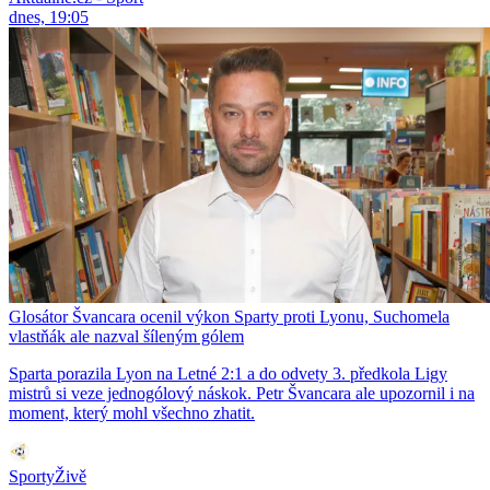
dnes, 19:05
Glosátor Švancara ocenil výkon Sparty proti Lyonu, Suchomela
vlastňák ale nazval šíleným gólem
Sparta porazila Lyon na Letné 2:1 a do odvety 3. předkola Ligy
mistrů si veze jednogólový náskok. Petr Švancara ale upozornil i na
moment, který mohl všechno zhatit.
SportyŽivě