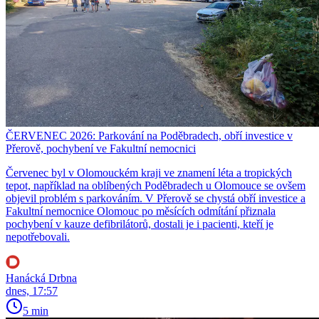
ČERVENEC 2026: Parkování na Poděbradech, obří investice v
Přerově, pochybení ve Fakultní nemocnici
Červenec byl v Olomouckém kraji ve znamení léta a tropických
tepot, například na oblíbených Poděbradech u Olomouce se ovšem
objevil problém s parkováním. V Přerově se chystá obří investice a
Fakultní nemocnice Olomouc po měsících odmítání přiznala
pochybení v kauze defibrilátorů, dostali je i pacienti, kteří je
nepotřebovali.
Hanácká Drbna
dnes, 17:57
5 min