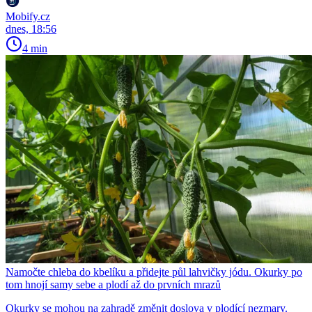
Mobify.cz
dnes, 18:56
4 min
Namočte chleba do kbelíku a přidejte půl lahvičky jódu. Okurky po
tom hnojí samy sebe a plodí až do prvních mrazů
Okurky se mohou na zahradě změnit doslova v plodící nezmary.