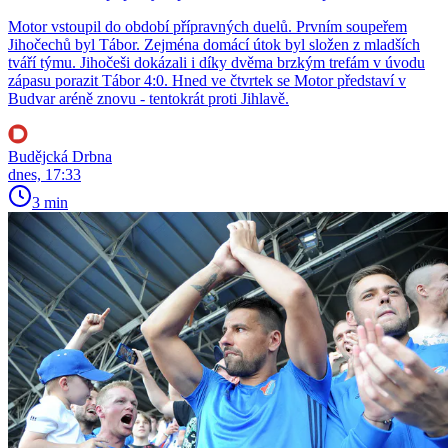
Motor vstoupil do období přípravných duelů. Prvním soupeřem
Jihočechů byl Tábor. Zejména domácí útok byl složen z mladších
tváří týmu. Jihočeši dokázali i díky dvěma brzkým trefám v úvodu
zápasu porazit Tábor 4:0. Hned ve čtvrtek se Motor představí v
Budvar aréně znovu - tentokrát proti Jihlavě.
Budějcká Drbna
dnes, 17:33
3 min