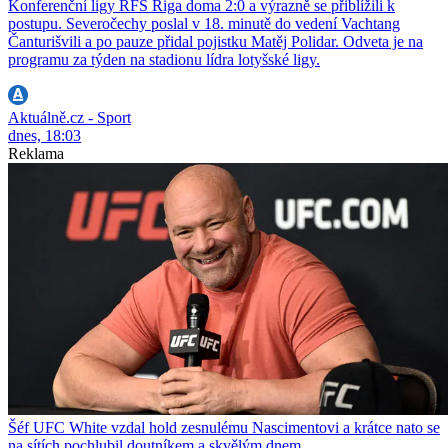
Konferenční ligy RFS Riga doma 2:0 a výrazně se přiblížili k
postupu. Severočechy poslal v 18. minutě do vedení Vachtang
Čanturišvili a po pauze přidal pojistku Matěj Polidar. Odveta je na
programu za týden na stadionu lídra lotyšské ligy.
Aktuálně.cz - Sport
dnes, 18:03
Reklama
Šéf UFC White vzdal hold zesnulému Nascimentovi a krátce nato se
na sítích pochlubil doutníkem a skvělým dnem