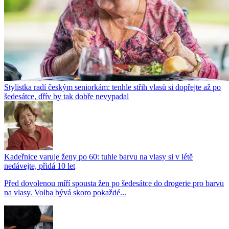
Stylistka radí českým seniorkám: tenhle střih vlasů si dopřejte až po
šedesátce, dřív by tak dobře nevypadal
Kadeřnice varuje ženy po 60: tuhle barvu na vlasy si v létě
nedávejte, přidá 10 let
Před dovolenou míří spousta žen po šedesátce do drogerie pro barvu
na vlasy. Volba bývá skoro pokaždé...