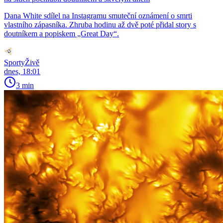
Dana White sdílel na Instagramu smuteční oznámení o smrti
vlastního zápasníka. Zhruba hodinu až dvě poté přidal story s
doutníkem a popiskem „Great Day“.
SportyŽivě
dnes, 18:01
3 min