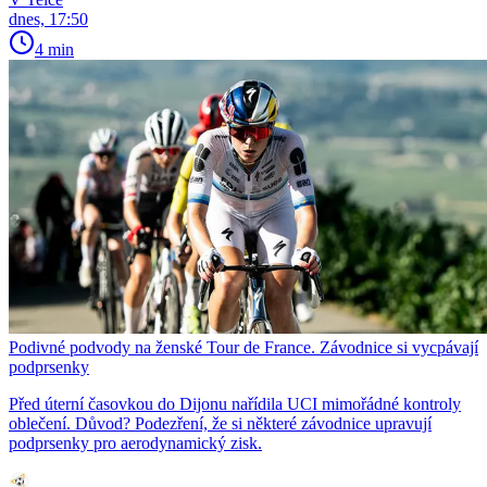
dnes, 17:50
4 min
Podivné podvody na ženské Tour de France. Závodnice si vycpávají
podprsenky
Před úterní časovkou do Dijonu nařídila UCI mimořádné kontroly
oblečení. Důvod? Podezření, že si některé závodnice upravují
podprsenky pro aerodynamický zisk.