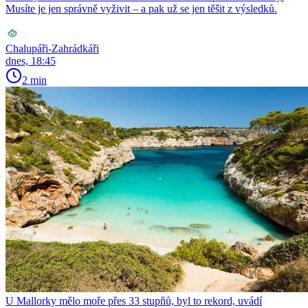
Musíte je jen správně vyživit – a pak už se jen těšit z výsledků.
Chalupáři-Zahrádkáři
dnes, 18:45
2 min
U Mallorky mělo moře přes 33 stupňů, byl to rekord, uvádí