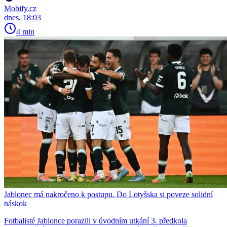
Mobify.cz
dnes, 18:03
4 min
Jablonec má nakročeno k postupu. Do Lotyšska si poveze solidní
náskok
Fotbalisté Jablonce porazili v úvodním utkání 3. předkola