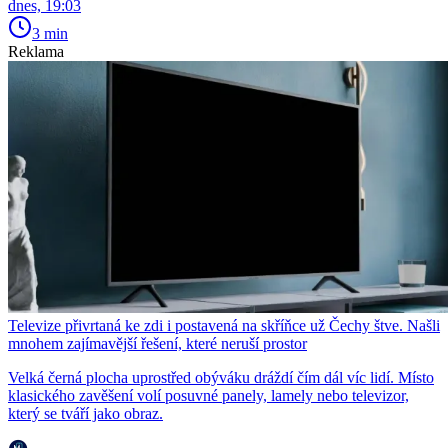
dnes, 19:03
3 min
Reklama
Televize přivrtaná ke zdi i postavená na skříňce už Čechy štve. Našli
mnohem zajímavější řešení, které neruší prostor
Velká černá plocha uprostřed obýváku dráždí čím dál víc lidí. Místo
klasického zavěšení volí posuvné panely, lamely nebo televizor,
který se tváří jako obraz.