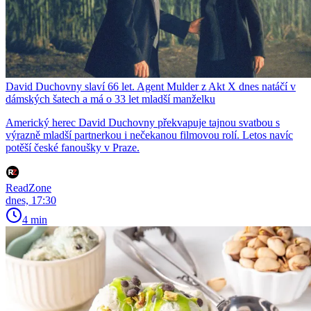
David Duchovny slaví 66 let. Agent Mulder z Akt X dnes natáčí v
dámských šatech a má o 33 let mladší manželku
Americký herec David Duchovny překvapuje tajnou svatbou s
výrazně mladší partnerkou i nečekanou filmovou rolí. Letos navíc
potěší české fanoušky v Praze.
ReadZone
dnes, 17:30
4 min