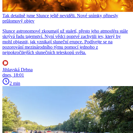
Tak detailně jsme Slunce ještě neviděli. Nové snímky přinesly
průlomový objev
Slunce astronomové zkoumají už staletí, přesto jeho atmosféra stále
skrývá řadu tajemství. Nyní vědci poprvé zachytili jev, který by
mohl objasnit, jak vznikají sluneční erupce. Podívejte se na
pozorování mezinárodního týmu pomocí jednoho z
nejpokročilejších slunečních teleskopů světa.
Jihlavská Drbna
dnes, 18:01
2 min