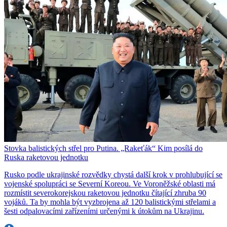
Stovka balistických střel pro Putina. „Rakeťák“ Kim posílá do
Ruska raketovou jednotku
Rusko podle ukrajinské rozvědky chystá další krok v prohlubující se
vojenské spolupráci se Severní Koreou. Ve Voroněžské oblasti má
rozmístit severokorejskou raketovou jednotku čítající zhruba 90
vojáků. Ta by mohla být vyzbrojena až 120 balistickými střelami a
šesti odpalovacími zařízeními určenými k útokům na Ukrajinu.