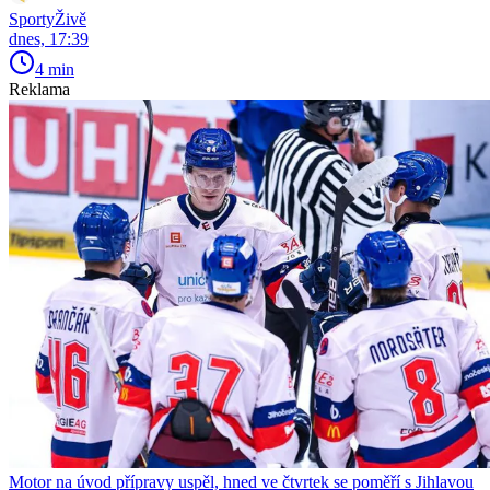
SportyŽivě
dnes, 17:39
4 min
Reklama
Motor na úvod přípravy uspěl, hned ve čtvrtek se poměří s Jihlavou