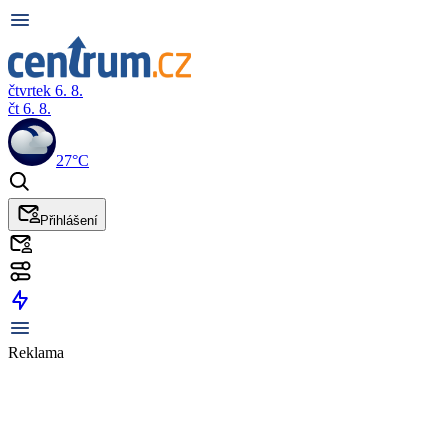
čtvrtek 6. 8.
čt 6. 8.
27°C
Přihlášení
Reklama