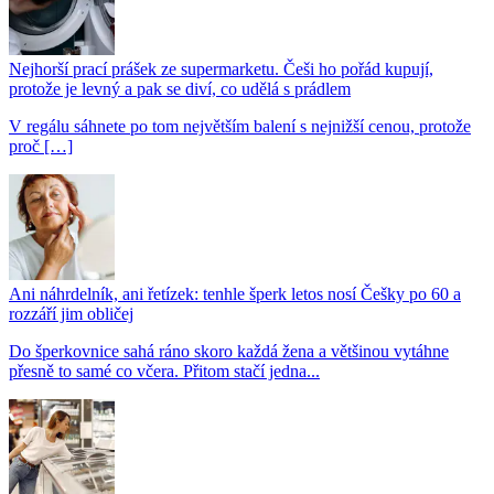
Nejhorší prací prášek ze supermarketu. Češi ho pořád kupují,
protože je levný a pak se diví, co udělá s prádlem
V regálu sáhnete po tom největším balení s nejnižší cenou, protože
proč […]
Ani náhrdelník, ani řetízek: tenhle šperk letos nosí Češky po 60 a
rozzáří jim obličej
Do šperkovnice sahá ráno skoro každá žena a většinou vytáhne
přesně to samé co včera. Přitom stačí jedna...