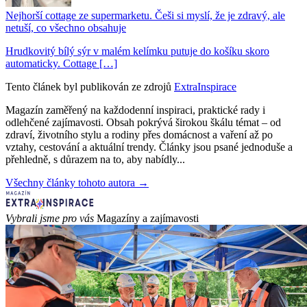
Nejhorší cottage ze supermarketu. Češi si myslí, že je zdravý, ale
netuší, co všechno obsahuje
Hrudkovitý bílý sýr v malém kelímku putuje do košíku skoro
automaticky. Cottage […]
Tento článek byl publikován ze zdrojů
ExtraInspirace
Magazín zaměřený na každodenní inspiraci, praktické rady i
odlehčené zajímavosti. Obsah pokrývá širokou škálu témat – od
zdraví, životního stylu a rodiny přes domácnost a vaření až po
vztahy, cestování a aktuální trendy. Články jsou psané jednoduše a
přehledně, s důrazem na to, aby nabídly...
Všechny články tohoto autora →
Vybrali jsme pro vás
Magazíny a zajímavosti