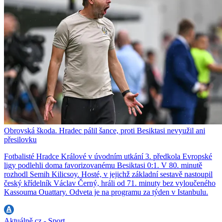
Obrovská škoda. Hradec pálil šance, proti Besiktasi nevyužil ani
přesilovku
Fotbalisté Hradce Králové v úvodním utkání 3. předkola Evropské
ligy podlehli doma favorizovanému Besiktasi 0:1. V 80. minutě
rozhodl Semih Kilicsoy. Hosté, v jejichž základní sestavě nastoupil
český křídelník Václav Černý, hráli od 71. minuty bez vyloučeného
Kassouma Ouattary. Odveta je na programu za týden v Istanbulu.
Aktuálně.cz - Sport