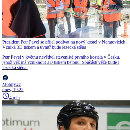
Prezident Petr Pavel se přijel podívat na nový kostel v Neratovicích.
Vzniká 3D tiskem a uvnitř bude lezecká stěna
Petr Pavel v květnu navštívil staveniště prvního kostela v Česku,
jehož věž má vzniknout 3D tiskem betonu. Součástí věže bude i
lezecká stěna.
Mobify.cz
dnes, 19:22
4 min