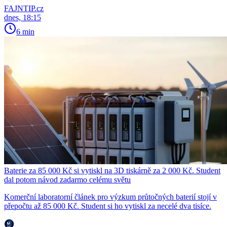
FAJNTIP.cz
dnes, 18:15
6 min
Baterie za 85 000 Kč si vytiskl na 3D tiskárně za 2 000 Kč. Student
dal potom návod zadarmo celému světu
Komerční laboratorní článek pro výzkum průtočných baterií stojí v
přepočtu až 85 000 Kč. Student si ho vytiskl za necelé dva tisíce.