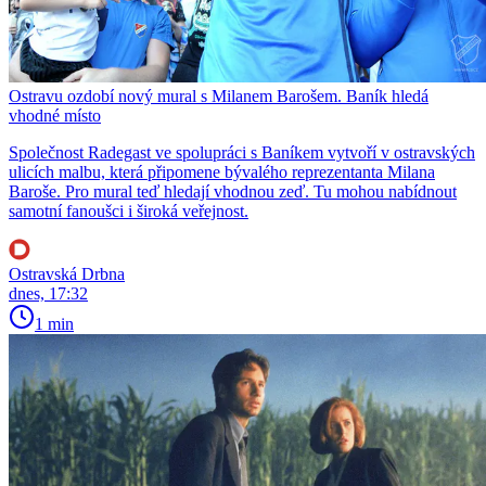
Ostravu ozdobí nový mural s Milanem Barošem. Baník hledá
vhodné místo
Společnost Radegast ve spolupráci s Baníkem vytvoří v ostravských
ulicích malbu, která připomene bývalého reprezentanta Milana
Baroše. Pro mural teď hledají vhodnou zeď. Tu mohou nabídnout
samotní fanoušci i široká veřejnost.
Ostravská Drbna
dnes, 17:32
1 min