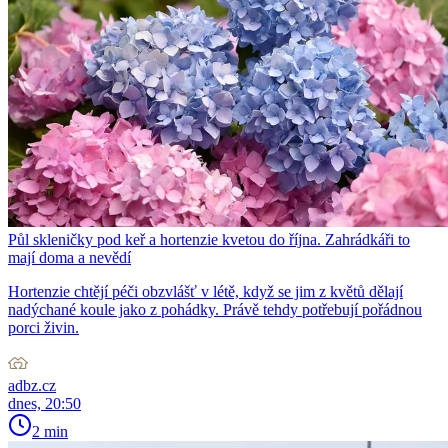
Půl skleničky pod keř a hortenzie kvetou do října. Zahrádkáři to
mají doma a nevědí
Hortenzie chtějí péči obzvlášť v létě, když se jim z květů dělají
nadýchané koule jako z pohádky. Právě tehdy potřebují pořádnou
porci živin.
adbz.cz
dnes, 20:50
2 min