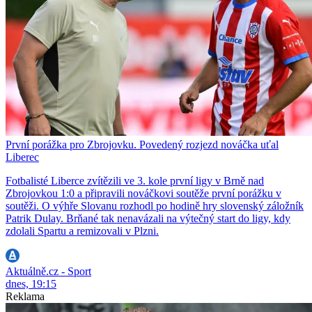
První porážka pro Zbrojovku. Povedený rozjezd nováčka uťal
Liberec
Fotbalisté Liberce zvítězili ve 3. kole první ligy v Brně nad
Zbrojovkou 1:0 a připravili nováčkovi soutěže první porážku v
soutěži. O výhře Slovanu rozhodl po hodině hry slovenský záložník
Patrik Dulay. Brňané tak nenavázali na výtečný start do ligy, kdy
zdolali Spartu a remizovali v Plzni.
Aktuálně.cz - Sport
dnes, 19:15
Reklama