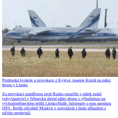
Protiruská hysterie a provokace z Kyjeva, reaguje Kreml na nález
dronu v Lipsku
Za provokaci namířenou proti Rusku označilo v pátek ruské
velvyslanectví v Německu úterní nález dronu s výbušninou na
východoněmeckém letišti Lipsko/Halle. Informuje o tom agentura
DPA. Berlín oficiálně Moskvu v souvislosti s tímto případem z
ničeho neobvinil.