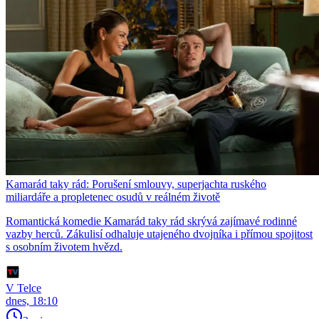
Kamarád taky rád: Porušení smlouvy, superjachta ruského
miliardáře a propletenec osudů v reálném životě
Romantická komedie Kamarád taky rád skrývá zajímavé rodinné
vazby herců. Zákulisí odhaluje utajeného dvojníka i přímou spojitost
s osobním životem hvězd.
V Telce
dnes, 18:10