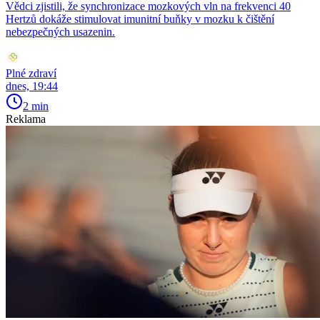
Vědci zjistili, že synchronizace mozkových vln na frekvenci 40
Hertzů dokáže stimulovat imunitní buňky v mozku k čištění
nebezpečných usazenin.
Plné zdraví
dnes, 19:44
2 min
Reklama