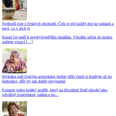
Nejhorší čaje z českých obchodů. Češi je pijí každý den ke snídaní a
neví, co v nich je
Ranní čaj patří k nejobyčejnějším rituálům. Vhodíte sáček do hrnku,
zalijete vroucí […]
Stylistka radí českým seniorkám: tenhle střih vlasů si dopřejte až po
šedesátce, dřív by tak dobře nevypadal
Existuje jeden krátký sestřih, který na třicetileté ženě působí jako
odvážný experiment, zatímco po...