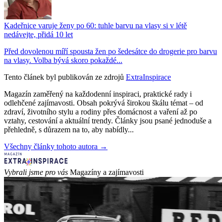
Kadeřnice varuje ženy po 60: tuhle barvu na vlasy si v létě
nedávejte, přidá 10 let
Před dovolenou míří spousta žen po šedesátce do drogerie pro barvu
na vlasy. Volba bývá skoro pokaždé...
Tento článek byl publikován ze zdrojů
ExtraInspirace
Magazín zaměřený na každodenní inspiraci, praktické rady i
odlehčené zajímavosti. Obsah pokrývá širokou škálu témat – od
zdraví, životního stylu a rodiny přes domácnost a vaření až po
vztahy, cestování a aktuální trendy. Články jsou psané jednoduše a
přehledně, s důrazem na to, aby nabídly...
Všechny články tohoto autora →
Vybrali jsme pro vás
Magazíny a zajímavosti