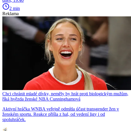
dnes, 19:40
2 min
Reklama
Chci chránit mladé dívky, neměly by hrát proti biologickým mužům,
říká hvězda ženské NBA Cunninghamová
Aktivní hráčka WNBA veřejně odmítla účast transgender žen v
ženském sportu. Reakce přišla z hal, od vedení ligy i od
spoluhráček.