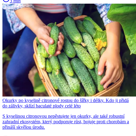
3 min
Okurky po kyselině citronové rostou do šířky i délky. Kdo ji přidá
do zálivky, sklízí baculaté plody celé léto
S kyselinou citronovou nepěstujete jen okurky, ale také robustní
zahradní ekosystém, který podporuje růst, bojuje proti chorobám a
přináší skvělou úrodu.