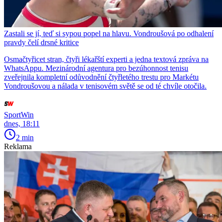
Zastali se jí, teď si sypou popel na hlavu. Vondroušová po odhalení
pravdy čelí drsné kritice
Osmačtyřicet stran, čtyři lékařští experti a jedna textová zpráva na
WhatsAppu. Mezinárodní agentura pro bezúhonnost tenisu
zveřejnila kompletní odůvodnění čtyřletého trestu pro Markétu
Vondroušovou a nálada v tenisovém světě se od té chvíle otočila.
SportWin
dnes, 18:11
2 min
Reklama