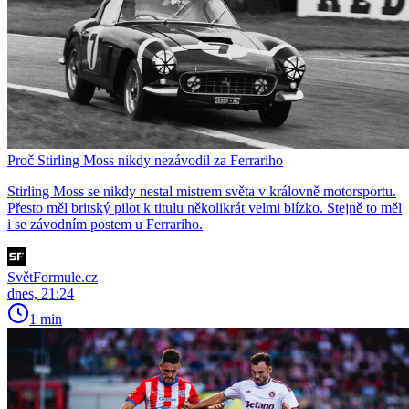
Proč Stirling Moss nikdy nezávodil za Ferrariho
Stirling Moss se nikdy nestal mistrem světa v královně motorsportu.
Přesto měl britský pilot k titulu několikrát velmi blízko. Stejně to měl
i se závodním postem u Ferrariho.
SvětFormule.cz
dnes, 21:24
1 min