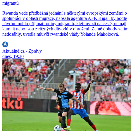
migrantů
Rwanda vede předběžná jednání s některými evropskými zeměmi o
spolupráci v oblasti migrace, napsala agentura AFP. Kigali by podle
návrhu mohlo přijímat rodiny migrantů, kteří uvízli na cestě, nemají
kam jít nebo jsou z různých důvodů v ohrožení. Země dohody zatím
nedosáhly, uvedla mluvčí rwandské vlády Yolande Makoloová.
Aktuálně.cz - Zprávy
dnes, 19:30