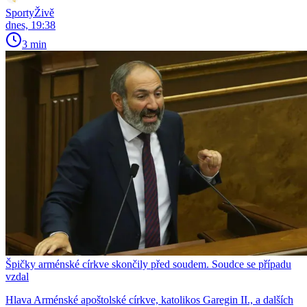
SportyŽivě
dnes, 19:38
3 min
Špičky arménské církve skončily před soudem. Soudce se případu
vzdal
Hlava Arménské apoštolské církve, katolikos Garegin II., a dalších