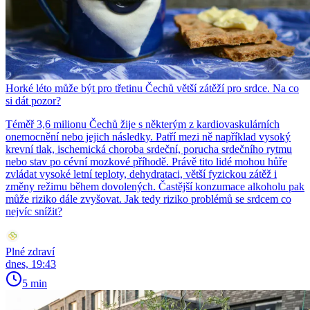
Horké léto může být pro třetinu Čechů větší zátěží pro srdce. Na co
si dát pozor?
Téměř 3,6 milionu Čechů žije s některým z kardiovaskulárních
onemocnění nebo jejich následky. Patří mezi ně například vysoký
krevní tlak, ischemická choroba srdeční, porucha srdečního rytmu
nebo stav po cévní mozkové příhodě. Právě tito lidé mohou hůře
zvládat vysoké letní teploty, dehydrataci, větší fyzickou zátěž i
změny režimu během dovolených. Častější konzumace alkoholu pak
může riziko dále zvyšovat. Jak tedy riziko problémů se srdcem co
nejvíc snížit?
Plné zdraví
dnes, 19:43
5 min