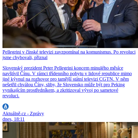
Pellegrini v čínské televizi zavzpomínal na komunismus. Po revoluci
jsme chybovali, přiznal
Slovenský prezident Peter Pellegrini koncem minulého měsíce
navštívil Čínu. V rámci třídenního pobytu v lidové republice mimo
jiné kývnul na rozhovor pro tamější státní televizi CGTN. V něm
nešetřil chválou Číny, sliby, že Slovensko může být pro Peking
vynikajícím prostředníkem, a zkritizoval vývoj po sametové
revoluci.
Aktuálně.cz - Zprávy
dnes, 18:11