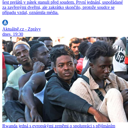
šest prelátů v pátek stanuli před soudem. První jednání, uspořádané
za zavřenými dveřmi, ale zakrátko skončilo, protože soudce se
případu vzdal, oznámila média.
Aktuálně.cz - Zprávy
dnes, 19:30
Rwanda jedná s evropskými zeměmi o spolupráci s přijímáním