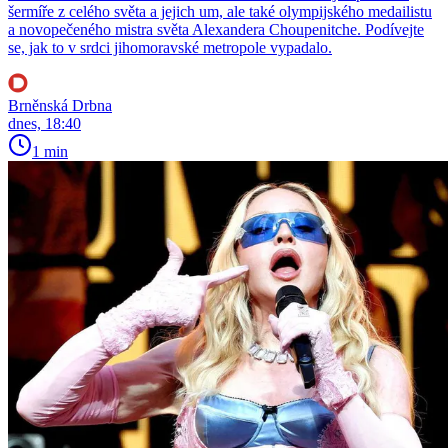
šermíře z celého světa a jejich um, ale také olympijského medailistu
a novopečeného mistra světa Alexandera Choupenitche. Podívejte
se, jak to v srdci jihomoravské metropole vypadalo.
Brněnská Drbna
dnes, 18:40
1 min