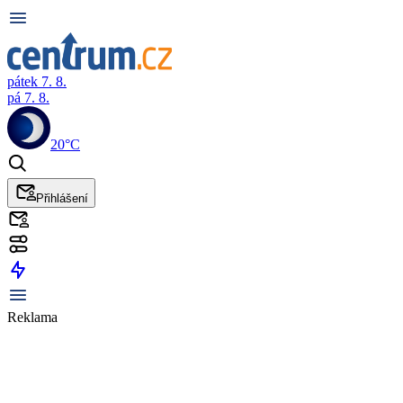
pátek 7. 8.
pá 7. 8.
20°C
Přihlášení
Reklama