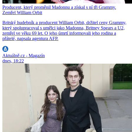
Producent, který proměnil Madonnu a získal s ní tři Grammy.
Zemřel William Orbit
Britský hudebník a producent William Orbit, držitel ceny Grammy,
který spolupracoval s umělci jako Madonna, Britney Spears a U2,
zemřel ve věku 69 let. O jeho úmrtí informovali jeho rodina a
přátelé, napsala agentura AFP.
Aktuálně.cz - Magazín
dnes, 18:22