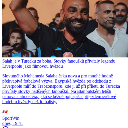
Salah je v Turecku za boha. Stovky fanoušků přivítaly legendu
Liverpoolu jako filmovou hvězdu
Slovutného Mohameda Salaha čeká nová a pro mnohé hodně
překvapivá fotbalová výzva. Egyptská hvězda po odchodu z
Liverpoolu míří do Trabzonsporu, kde ji už při příletu do Turecka
přivítaly stovky nadšených fanoušků. Na istanbulském letišti
panovala atmosféra, jaká se běžně pojí spíš s příjezdem světové
hudební hvězdy než fotbalisty.
SportWin
dnes, 19:41