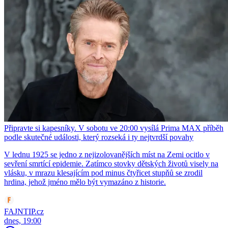
Připravte si kapesníky. V sobotu ve 20:00 vysílá Prima MAX příběh
podle skutečné události, který rozseká i ty nejtvrdší povahy
V lednu 1925 se jedno z nejizolovanějších míst na Zemi ocitlo v
sevření smrtící epidemie. Zatímco stovky dětských životů visely na
vlásku, v mrazu klesajícím pod minus čtyřicet stupňů se zrodil
hrdina, jehož jméno mělo být vymazáno z historie.
FAJNTIP.cz
dnes, 19:00