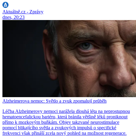
Aktuálně.cz - Zprávy
dnes, 20:23
Alzheimerova nemoc: Světlo a zvuk zpomalují průběh
Léčba Alzheimerovy nemoci narážela dlouhá léta na neprostupnou
hematoencefalickou bariéru, která bránila většině léků proniknout
přímo k mozkovým buňkám. Objev takzvané neurostimulace
pomocí blikajícího světla a zvukových impulsů o specifické
frekvenci však přináší zcela nový pohled na možnost regenerace.