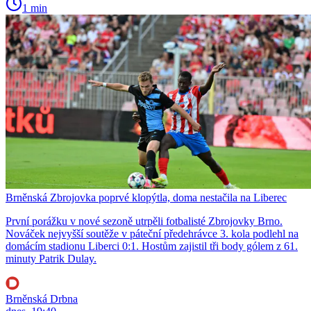
1 min
Brněnská Zbrojovka poprvé klopýtla, doma nestačila na Liberec
První porážku v nové sezoně utrpěli fotbalisté Zbrojovky Brno.
Nováček nejvyšší soutěže v páteční předehrávce 3. kola podlehl na
domácím stadionu Liberci 0:1. Hostům zajistil tři body gólem z 61.
minuty Patrik Dulay.
Brněnská Drbna