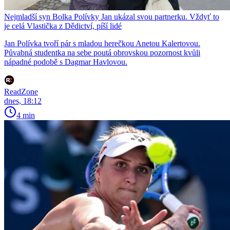
Nejmladší syn Bolka Polívky Jan ukázal svou partnerku. Vždyť to
je celá Vlastička z Dědictví, píší lidé
Jan Polívka tvoří pár s mladou herečkou Anetou Kalertovou.
Půvabná studentka na sebe poutá obrovskou pozornost kvůli
nápadné podobě s Dagmar Havlovou.
ReadZone
dnes, 18:12
4 min