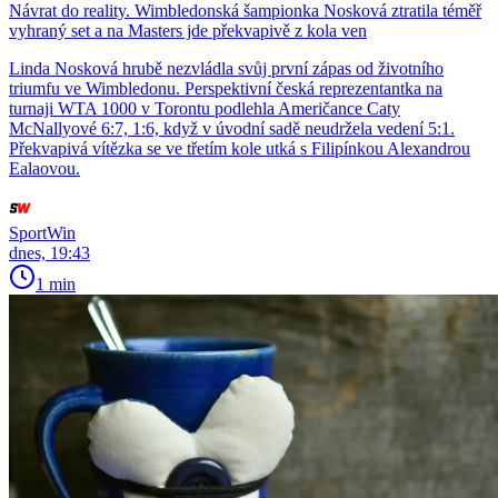
Návrat do reality. Wimbledonská šampionka Nosková ztratila téměř
vyhraný set a na Masters jde překvapivě z kola ven
Linda Nosková hrubě nezvládla svůj první zápas od životního
triumfu ve Wimbledonu. Perspektivní česká reprezentantka na
turnaji WTA 1000 v Torontu podlehla Američance Caty
McNallyové 6:7, 1:6, když v úvodní sadě neudržela vedení 5:1.
Překvapivá vítězka se ve třetím kole utká s Filipínkou Alexandrou
Ealaovou.
SportWin
dnes, 19:43
1 min