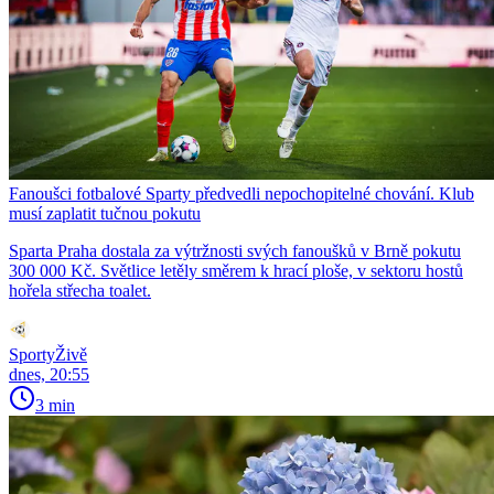
Fanoušci fotbalové Sparty předvedli nepochopitelné chování. Klub
musí zaplatit tučnou pokutu
Sparta Praha dostala za výtržnosti svých fanoušků v Brně pokutu
300 000 Kč. Světlice letěly směrem k hrací ploše, v sektoru hostů
hořela střecha toalet.
SportyŽivě
dnes, 20:55
3 min