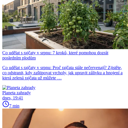
Co udělat s rajčaty v srpnu: 7 kroků, které pomohou dozrát
posledním plodům
Co udělat s rajčaty v srpnu: Proč rajčata stále nečervenají? Zjistěte,
co odstranit, kdy zaštipovat vrcholy, jak upravit zálivku a hnojení a
která zelená rajčata už můžete …
Planeta zahrady
dnes, 19:41
7 min