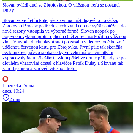
Slovan ovládl duel se Zbrojovkou. O vítěznou trefu se postaral
Dulay
Slovan se ve třetím kole představil na hřišti ligového nováčka.
Zbrojovka Brno se po třech letech vrátila do nejvyšší soutěže a do
nové sezony vstoupila ve výborné formě. Slovan naopak po
bojovném výkonu proti Teplicím chtěl znovu naskočit na vítěznou
vlnu. V úvodu duelu hlavní sudí po zásahu videorozhodčího zrušil
udělenou červenou kartu pro Zbrojovku. První půle tak skončila
bezbrankově, přesto si oba celky ve velmi náročném utkání
vypracovaly řadu příležitostí. Zlom přišel ve druhé půli, kdy se po
dlouhém vhazování dostal k hlavičce Patrik Dulay a Slovanu tak
zařídil jedinou a zároveň vítěznou trefu.
Liberecká Drbna
dnes, 19:24
2 min