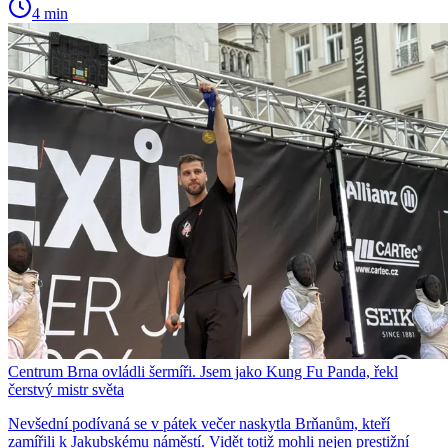
4 min
Centrum Brna ovládli šermíři. Jsem jako Kung Fu Panda, řekl
čerstvý mistr světa
Nevšední podívaná se v pátek večer naskytla Brňanům, kteří
zamířili k Jakubskému náměstí. Vidět totiž mohli nejen prestižní