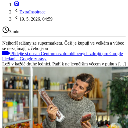
ExtraInspirace
19. 5. 2026, 04:59
3 min
Nejhorší salámy ze supermarketu. Češi je kupují ve velkém a vůbec
se nezajímají, z čeho jsou
Přidejte si obsah Centrum.cz do oblíbených zdrojů pro Google
hledání a Google zprávy
Leží v každé druhé lednici. Patří k nejlevnějším věcem v pultu s […]