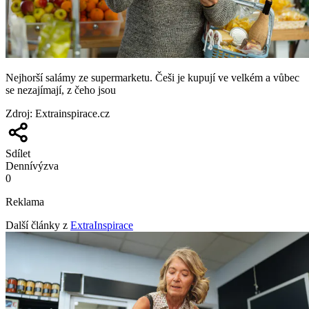
Nejhorší salámy ze supermarketu. Češi je kupují ve velkém a vůbec
se nezajímají, z čeho jsou
Zdroj
:
Extrainspirace.cz
Sdílet
Denní
výzva
0
Reklama
Další články z
ExtraInspirace