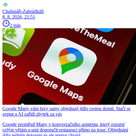
Chalupáři-Zahrádkáři
8. 8. 2026, 21:51
2 min
Google Mapy vám brzy samy objednají jídlo cestou domů. Stačí se
zeptat a AI zařídí zbytek za vás
Google proměnil Mapy v konverzačního asistenta, který rozumí
celým větám a umí doporučit restauraci přímo na trase. Objednání
jídla jedním dotazem se ale teprve chystá.