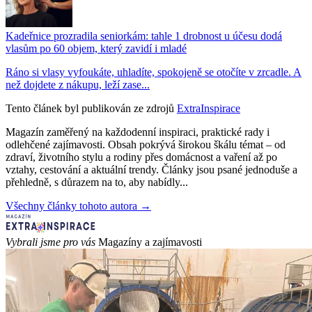
Kadeřnice prozradila seniorkám: tahle 1 drobnost u účesu dodá
vlasům po 60 objem, který zavidí i mladé
Ráno si vlasy vyfoukáte, uhladíte, spokojeně se otočíte v zrcadle. A
než dojdete z nákupu, leží zase...
Tento článek byl publikován ze zdrojů
ExtraInspirace
Magazín zaměřený na každodenní inspiraci, praktické rady i
odlehčené zajímavosti. Obsah pokrývá širokou škálu témat – od
zdraví, životního stylu a rodiny přes domácnost a vaření až po
vztahy, cestování a aktuální trendy. Články jsou psané jednoduše a
přehledně, s důrazem na to, aby nabídly...
Všechny články tohoto autora →
Vybrali jsme pro vás
Magazíny a zajímavosti