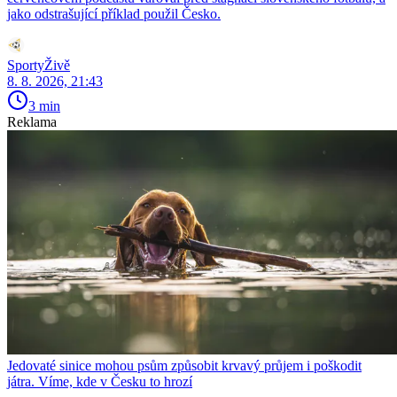
jako odstrašující příklad použil Česko.
SportyŽivě
8. 8. 2026, 21:43
3 min
Reklama
Jedovaté sinice mohou psům způsobit krvavý průjem i poškodit
játra. Víme, kde v Česku to hrozí