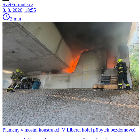
SvětFormule.cz
8. 8. 2026, 18:55
2 min
Plameny v mostní konstrukci: V Liberci hořel příbytek bezdomovců