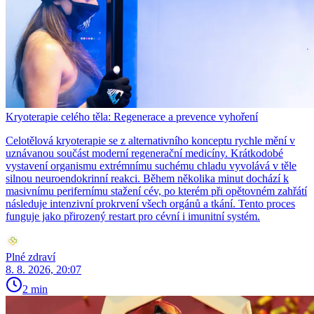
Kryoterapie celého těla: Regenerace a prevence vyhoření
Celotělová kryoterapie se z alternativního konceptu rychle mění v
uznávanou součást moderní regenerační medicíny. Krátkodobé
vystavení organismu extrémnímu suchému chladu vyvolává v těle
silnou neuroendokrinní reakci. Během několika minut dochází k
masivnímu perifernímu stažení cév, po kterém při opětovném zahřátí
následuje intenzivní prokrvení všech orgánů a tkání. Tento proces
funguje jako přirozený restart pro cévní i imunitní systém.
Plné zdraví
8. 8. 2026, 20:07
2 min