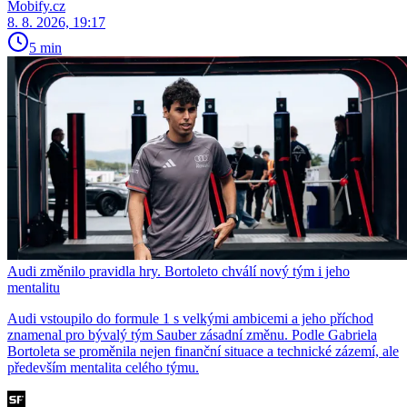
Mobify.cz
8. 8. 2026, 19:17
5 min
Audi změnilo pravidla hry. Bortoleto chválí nový tým i jeho
mentalitu
Audi vstoupilo do formule 1 s velkými ambicemi a jeho příchod
znamenal pro bývalý tým Sauber zásadní změnu. Podle Gabriela
Bortoleta se proměnila nejen finanční situace a technické zázemí, ale
především mentalita celého týmu.