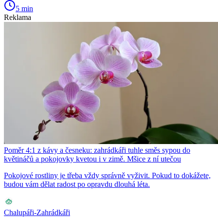
5 min
Reklama
Poměr 4:1 z kávy a česneku: zahrádkáři tuhle směs sypou do
květináčů a pokojovky kvetou i v zimě. Mšice z ní utečou
Pokojové rostliny je třeba vždy správně vyživit. Pokud to dokážete,
budou vám dělat radost po opravdu dlouhá léta.
Chalupáři-Zahrádkáři