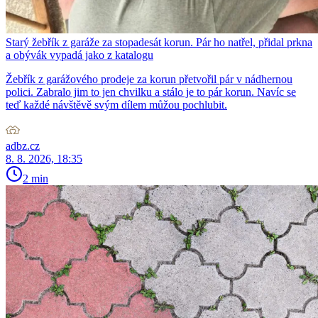
Starý žebřík z garáže za stopadesát korun. Pár ho natřel, přidal prkna
a obývák vypadá jako z katalogu
Žebřík z garážového prodeje za korun přetvořil pár v nádhernou
polici. Zabralo jim to jen chvilku a stálo je to pár korun. Navíc se
teď každé návštěvě svým dílem můžou pochlubit.
adbz.cz
8. 8. 2026, 18:35
2 min