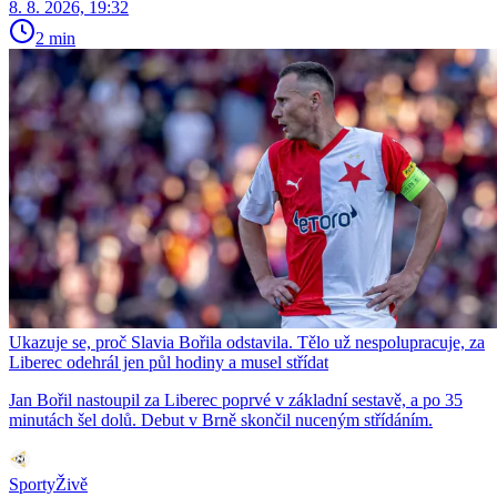
8. 8. 2026, 19:32
2 min
Ukazuje se, proč Slavia Bořila odstavila. Tělo už nespolupracuje, za
Liberec odehrál jen půl hodiny a musel střídat
Jan Bořil nastoupil za Liberec poprvé v základní sestavě, a po 35
minutách šel dolů. Debut v Brně skončil nuceným střídáním.
SportyŽivě