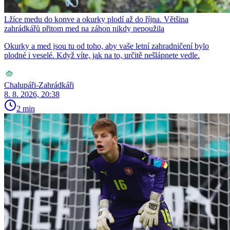
Lžíce medu do konve a okurky plodí až do října. Většina
zahrádkářů přitom med na záhon nikdy nepoužila
Okurky a med jsou tu od toho, aby vaše letní zahradničení bylo
plodné i veselé. Když víte, jak na to, určitě nešlápnete vedle.
Chalupáři-Zahrádkáři
8. 8. 2026, 20:38
2 min