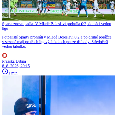
Sparta znovu padla. V Mladé Boleslavi prohrála 0:2, domácí vedou
ligu
Fotbalisté Sparty prohráli v Mladé Boleslavi 0:2 a po druhé porážce
v sezoně mají po třech ligových kolech pouze tři body. Středočeši
vedou tabulku.
Pražská Drbna
8. 8. 2026, 20:15
1 min