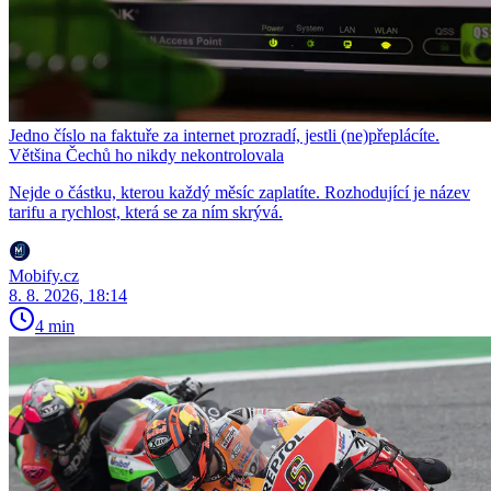
Jedno číslo na faktuře za internet prozradí, jestli (ne)přeplácíte.
Většina Čechů ho nikdy nekontrolovala
Nejde o částku, kterou každý měsíc zaplatíte. Rozhodující je název
tarifu a rychlost, která se za ním skrývá.
Mobify.cz
8. 8. 2026, 18:14
4 min