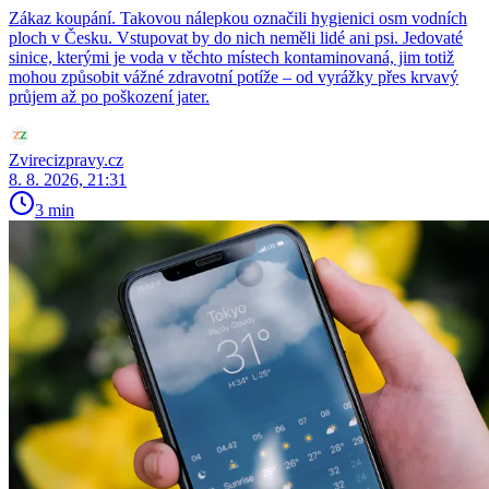
Zákaz koupání. Takovou nálepkou označili hygienici osm vodních
ploch v Česku. Vstupovat by do nich neměli lidé ani psi. Jedovaté
sinice, kterými je voda v těchto místech kontaminovaná, jim totiž
mohou způsobit vážné zdravotní potíže – od vyrážky přes krvavý
průjem až po poškození jater.
Zvirecizpravy.cz
8. 8. 2026, 21:31
3 min