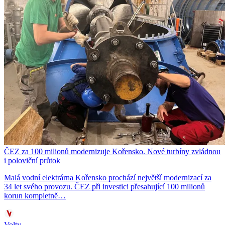
ČEZ za 100 milionů modernizuje Kořensko. Nové turbíny zvládnou
i poloviční průtok
Malá vodní elektrárna Kořensko prochází největší modernizací za
34 let svého provozu. ČEZ při investici přesahující 100 milionů
korun kompletně…
Volty