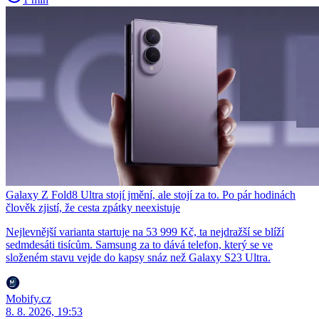
Galaxy Z Fold8 Ultra stojí jmění, ale stojí za to. Po pár hodinách
člověk zjistí, že cesta zpátky neexistuje
Nejlevnější varianta startuje na 53 999 Kč, ta nejdražší se blíží
sedmdesáti tisícům. Samsung za to dává telefon, který se ve
složeném stavu vejde do kapsy snáz než Galaxy S23 Ultra.
Mobify.cz
8. 8. 2026, 19:53