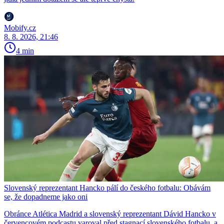
Mobify.cz
8. 8. 2026, 21:46
4 min
Slovenský reprezentant Hancko pálí do českého fotbalu: Obávám
se, že dopadneme jako oni
Obránce Atlética Madrid a slovenský reprezentant Dávid Hancko v
červencovém podcastu varoval před stagnací slovenského fotbalu, a