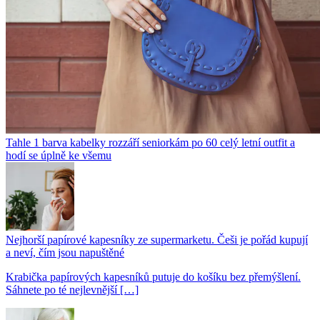
Tahle 1 barva kabelky rozzáří seniorkám po 60 celý letní outfit a
hodí se úplně ke všemu
Nejhorší papírové kapesníky ze supermarketu. Češi je pořád kupují
a neví, čím jsou napuštěné
Krabička papírových kapesníků putuje do košíku bez přemýšlení.
Sáhnete po té nejlevnější […]