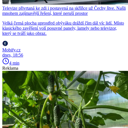
Televize přivrtaná ke zdi i postavená na skříňce už Čechy štve. Našli
mnohem zajímavější řešení, které neruší prostor
Velká černá plocha uprostřed obýváku dráždí čím dál víc lidí. Místo
klasického zavěšení volí posuvné panely, lamely nebo televizor,
který se tváří jako obraz.
Mobify.cz
dnes, 18:56
4 min
Reklama