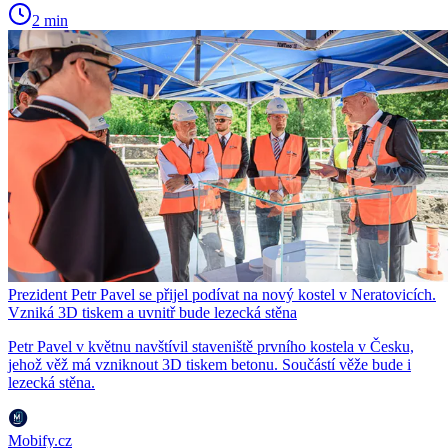
2 min
Prezident Petr Pavel se přijel podívat na nový kostel v Neratovicích.
Vzniká 3D tiskem a uvnitř bude lezecká stěna
Petr Pavel v květnu navštívil staveniště prvního kostela v Česku,
jehož věž má vzniknout 3D tiskem betonu. Součástí věže bude i
lezecká stěna.
Mobify.cz