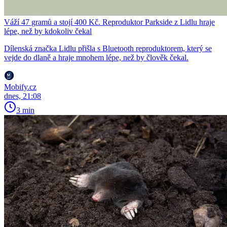
Váží 47 gramů a stojí 400 Kč. Reproduktor Parkside z Lidlu hraje
lépe, než by kdokoliv čekal
Dílenská značka Lidlu přišla s Bluetooth reproduktorem, který se
vejde do dlaně a hraje mnohem lépe, než by člověk čekal.
Mobify.cz
dnes, 21:08
3 min