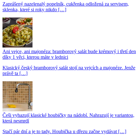
Zaprášený nazelenalý popelník, cukřenka odložená za servisem,
sklenka, které si roky nikdo […]
Ani vejce, ani majonéza: bramborový salát bude krémový i třetí den
díky 1 věci, kterou máte v lednici
Klasický český bramborový salát stojí na vejcích a majonéze. Jenže
právě ta […]
Češi vyhazují klasické houbičky na nádobí. Nahrazují je variantou,
která nesmrdí
Stačí pár dní a je to tady. Houbička u dřezu začne vydávat […]