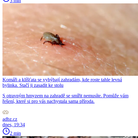
3 min
Komáři a klíšťata se vyhýbají zahradám, kde roste tahle levná
bylinka. Stačí ji zasadit ke stolu
S otravným hmyzem na zahradě se smířit nemusíte. Pomůže vám
řešení, které si pro vás nachystala sama příroda.
adbz.cz
dnes, 19:34
2 min