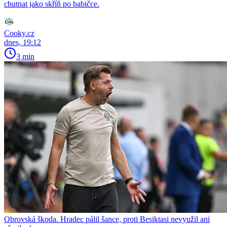
chutnat jako skříň po babičce.
Cooky.cz
dnes, 19:12
3 min
Obrovská škoda. Hradec pálil šance, proti Besiktasi nevyužil ani