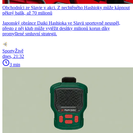
Obchodníci ze Slavie v akci. Z nechtěného Hashioky může kápnout
pěkný balík, až 70 milionů
Japonský obránce Daiki Hashioka ve Slavii sportovně neuspěl,
přesto z něj klub může vytěžit desítky milionů korun díky
promyšlené smluvní strategii.
SportyŽivě
dnes, 21:32
3 min