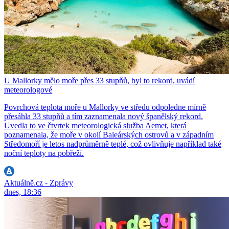
U Mallorky mělo moře přes 33 stupňů, byl to rekord, uvádí
meteorologové
Povrchová teplota moře u Mallorky ve středu odpoledne mírně
přesáhla 33 stupňů a tím zaznamenala nový španělský rekord.
Uvedla to ve čtvrtek meteorologická služba Aemet, která
poznamenala, že moře v okolí Baleárských ostrovů a v západním
Středomoří je letos nadprůměrně teplé, což ovlivňuje například také
noční teploty na pobřeží.
Aktuálně.cz - Zprávy
dnes, 18:36