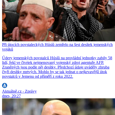
Při útocích povstaleckých Húsíů zemřelo na šest desítek jemenských
vojáků
Údery jemenských povstalců Húsíů na provládní jednotky zabily 58
lidí, řekl ve čtvrtek nejmenovaný vojenský zdroj agentuře AFP.
Zraněných jsou podle něj desítky. Předchozí údaje uváděly zhruba
čtyři desítky mrtvých. Mohlo by se tak jednat o nejkrvavější útok
povstalců v Jemenu od příměří z roku 2022.
Aktuálně.cz - Zprávy
dnes, 20:27