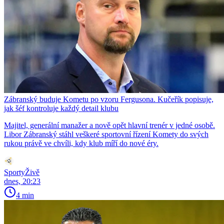
Zábranský buduje Kometu po vzoru Fergusona. Kučeřík popisuje,
jak šéf kontroluje každý detail klubu
Majitel, generální manažer a nově opět hlavní trenér v jedné osobě.
Libor Zábranský stáhl veškeré sportovní řízení Komety do svých
rukou právě ve chvíli, kdy klub míří do nové éry.
SportyŽivě
dnes, 20:23
4 min