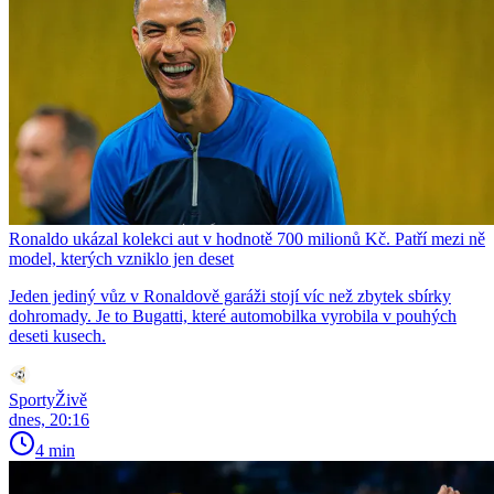
Ronaldo ukázal kolekci aut v hodnotě 700 milionů Kč. Patří mezi ně
model, kterých vzniklo jen deset
Jeden jediný vůz v Ronaldově garáži stojí víc než zbytek sbírky
dohromady. Je to Bugatti, které automobilka vyrobila v pouhých
deseti kusech.
SportyŽivě
dnes, 20:16
4 min