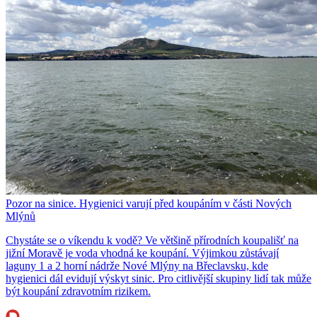
Pozor na sinice. Hygienici varují před koupáním v části Nových
Mlýnů
Chystáte se o víkendu k vodě? Ve většině přírodních koupališť na
jižní Moravě je voda vhodná ke koupání. Výjimkou zůstávají
laguny 1 a 2 horní nádrže Nové Mlýny na Břeclavsku, kde
hygienici dál evidují výskyt sinic. Pro citlivější skupiny lidí tak může
být koupání zdravotním rizikem.