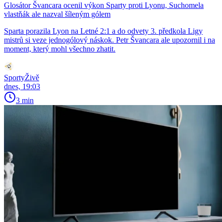
Glosátor Švancara ocenil výkon Sparty proti Lyonu, Suchomela
vlastňák ale nazval šíleným gólem
Sparta porazila Lyon na Letné 2:1 a do odvety 3. předkola Ligy
mistrů si veze jednogólový náskok. Petr Švancara ale upozornil i na
moment, který mohl všechno zhatit.
SportyŽivě
dnes, 19:03
3 min