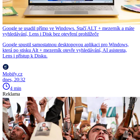
Google se usadil přímo ve Windows. Stačí ALT + mezerník a máte
vyhledávání, Lens i Disk bez otevření prohlížeče
Google spustil samostatnou desktopovou aplikaci pro Windows,
která po stisku Alt + mezerník otevře vyhledávání, AI asistenta,
Lens i přístup k Disku.
Mobify.cz
dnes, 20:32
4 min
Reklama