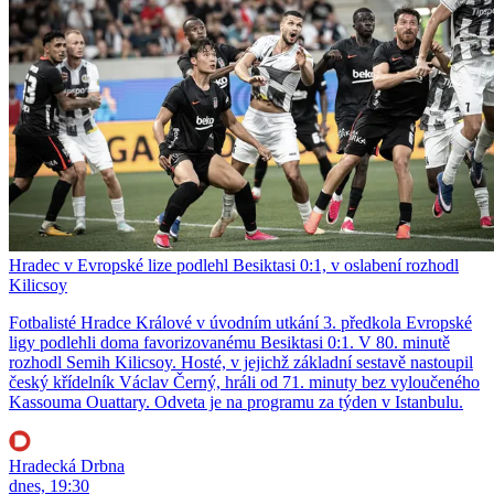
Hradec v Evropské lize podlehl Besiktasi 0:1, v oslabení rozhodl
Kilicsoy
Fotbalisté Hradce Králové v úvodním utkání 3. předkola Evropské
ligy podlehli doma favorizovanému Besiktasi 0:1. V 80. minutě
rozhodl Semih Kilicsoy. Hosté, v jejichž základní sestavě nastoupil
český křídelník Václav Černý, hráli od 71. minuty bez vyloučeného
Kassouma Ouattary. Odveta je na programu za týden v Istanbulu.
Hradecká Drbna
dnes, 19:30