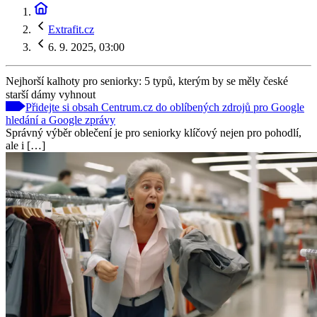
Extrafit.cz
6. 9. 2025, 03:00
Nejhorší kalhoty pro seniorky: 5 typů, kterým by se měly české
starší dámy vyhnout
Přidejte si obsah Centrum.cz do oblíbených zdrojů pro Google
hledání a Google zprávy
Správný výběr oblečení je pro seniorky klíčový nejen pro pohodlí,
ale i […]