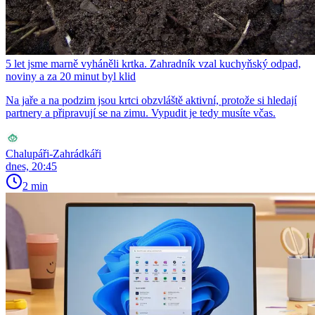
5 let jsme marně vyháněli krtka. Zahradník vzal kuchyňský odpad,
noviny a za 20 minut byl klid
Na jaře a na podzim jsou krtci obzvláště aktivní, protože si hledají
partnery a připravují se na zimu. Vypudit je tedy musíte včas.
Chalupáři-Zahrádkáři
dnes, 20:45
2 min