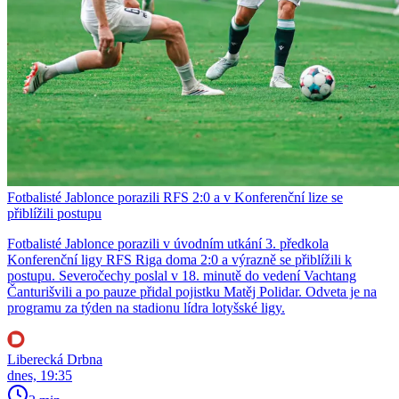
Fotbalisté Jablonce porazili RFS 2:0 a v Konferenční lize se
přiblížili postupu
Fotbalisté Jablonce porazili v úvodním utkání 3. předkola
Konferenční ligy RFS Riga doma 2:0 a výrazně se přiblížili k
postupu. Severočechy poslal v 18. minutě do vedení Vachtang
Čanturišvili a po pauze přidal pojistku Matěj Polidar. Odveta je na
programu za týden na stadionu lídra lotyšské ligy.
Liberecká Drbna
dnes, 19:35