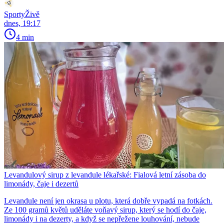
SportyŽivě
dnes, 19:17
4 min
Levandulový sirup z levandule lékařské: Fialová letní zásoba do
limonády, čaje i dezertů
Levandule není jen okrasa u plotu, která dobře vypadá na fotkách.
Ze 100 gramů květů uděláte voňavý sirup, který se hodí do čaje,
limonády i na dezerty, a když se nepřežene louhování, nebude