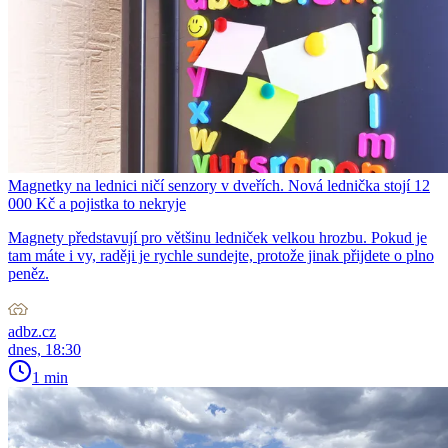
Magnetky na lednici ničí senzory v dveřích. Nová lednička stojí 12
000 Kč a pojistka to nekryje
Magnety představují pro většinu ledniček velkou hrozbu. Pokud je
tam máte i vy, raději je rychle sundejte, protože jinak přijdete o plno
peněz.
adbz.cz
dnes, 18:30
1 min