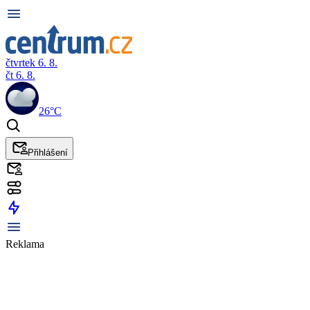
čtvrtek 6. 8.
čt 6. 8.
26°C
Přihlášení
Reklama