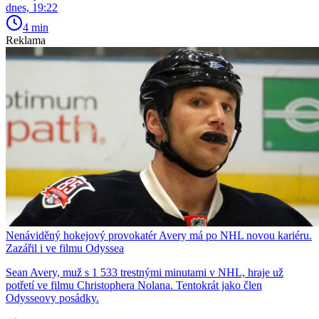
dnes, 19:22
4 min
Reklama
Nenáviděný hokejový provokatér Avery má po NHL novou kariéru.
Zazářil i ve filmu Odyssea
Sean Avery, muž s 1 533 trestnými minutami v NHL, hraje už
potřetí ve filmu Christophera Nolana. Tentokrát jako člen
Odysseovy posádky.