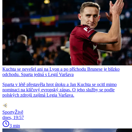
Kuchta se nevešel ani na Lyon a po příchodu Brunese je blízko
odchodu. Sparta jedná s Legií Varšava
Sparta v létě přestavěla hrot útoku a Jan Kuchta se ocitl mimo
nominaci na klíčový evropský zápas. O jeho služby se podle
polských zdrojů zajímá Legia Varšava.
SportyŽivě
dnes, 19:57
3 min