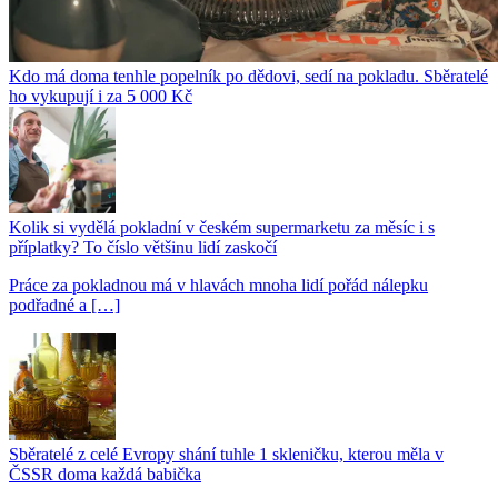
Kdo má doma tenhle popelník po dědovi, sedí na pokladu. Sběratelé
ho vykupují i za 5 000 Kč
Kolik si vydělá pokladní v českém supermarketu za měsíc i s
příplatky? To číslo většinu lidí zaskočí
Práce za pokladnou má v hlavách mnoha lidí pořád nálepku
podřadné a […]
Sběratelé z celé Evropy shání tuhle 1 skleničku, kterou měla v
ČSSR doma každá babička