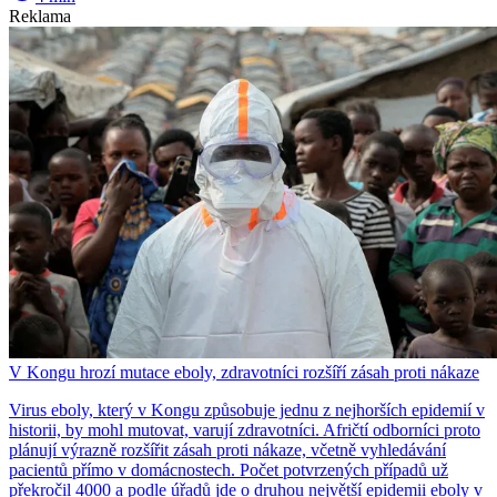
Reklama
V Kongu hrozí mutace eboly, zdravotníci rozšíří zásah proti nákaze
Virus eboly, který v Kongu způsobuje jednu z nejhorších epidemií v
historii, by mohl mutovat, varují zdravotníci. Afričtí odborníci proto
plánují výrazně rozšířit zásah proti nákaze, včetně vyhledávání
pacientů přímo v domácnostech. Počet potvrzených případů už
překročil 4000 a podle úřadů jde o druhou největší epidemii eboly v