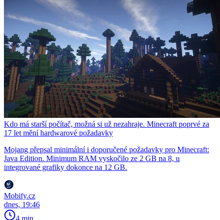
Kdo má starší počítač, možná si už nezahraje. Minecraft poprvé za
17 let mění hardwarové požadavky
Mojang přepsal minimální i doporučené požadavky pro Minecraft:
Java Edition. Minimum RAM vyskočilo ze 2 GB na 8, u
integrované grafiky dokonce na 12 GB.
Mobify.cz
dnes, 19:46
4 min