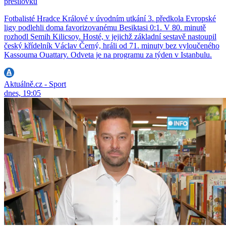
přesilovku
Fotbalisté Hradce Králové v úvodním utkání 3. předkola Evropské
ligy podlehli doma favorizovanému Besiktasi 0:1. V 80. minutě
rozhodl Semih Kilicsoy. Hosté, v jejichž základní sestavě nastoupil
český křídelník Václav Černý, hráli od 71. minuty bez vyloučeného
Kassouma Ouattary. Odveta je na programu za týden v Istanbulu.
Aktuálně.cz - Sport
dnes, 19:05