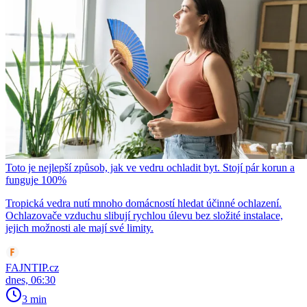
Toto je nejlepší způsob, jak ve vedru ochladit byt. Stojí pár korun a
funguje 100%
Tropická vedra nutí mnoho domácností hledat účinné ochlazení.
Ochlazovače vzduchu slibují rychlou úlevu bez složité instalace,
jejich možnosti ale mají své limity.
FAJNTIP.cz
dnes, 06:30
3 min