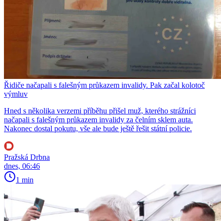
Řidiče načapali s falešným průkazem invalidy. Pak začal kolotoč
výmluv
Hned s několika verzemi příběhu přišel muž, kterého strážníci
načapali s falešným průkazem invalidy za čelním sklem auta.
Nakonec dostal pokutu, vše ale bude ještě řešit státní policie.
Pražská Drbna
dnes, 06:46
1 min