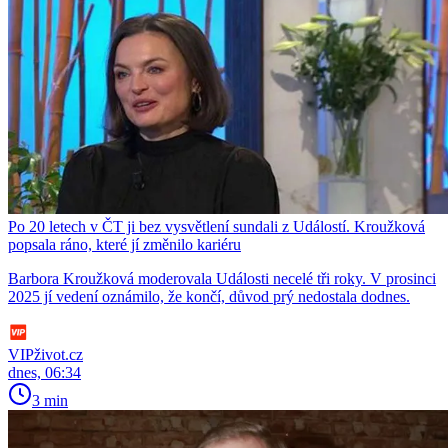
Po 20 letech v ČT ji bez vysvětlení sundali z Událostí. Kroužková
popsala ráno, které jí změnilo kariéru
Barbora Kroužková moderovala Události necelé tři roky. V prosinci
2025 jí vedení oznámilo, že končí, důvod prý nedostala dodnes.
VIPživot.cz
dnes, 06:34
3 min