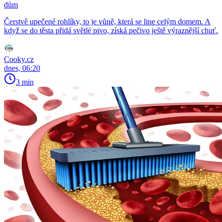
dům
Čerstvě upečené rohlíky, to je vůně, která se line celým domem. A
když se do těsta přidá světlé pivo, získá pečivo ještě výraznější chuť.
Cooky.cz
dnes, 06:20
3 min