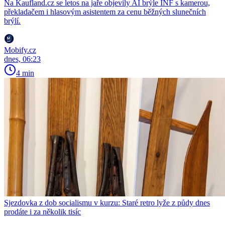
Na Kaufland.cz se letos na jaře objevily AI brýle INF s kamerou,
překladačem i hlasovým asistentem za cenu běžných slunečních
brýlí.
Mobify.cz
dnes, 06:23
4 min
Sjezdovka z dob socialismu v kurzu: Staré retro lyže z půdy dnes
prodáte i za několik tisíc