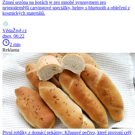
Zimní sezóna na horách je pro mnohé synonymem pro
nejmodernější carvingové speciálky, helmy s bluetooth a oblečení z
kosmických materiálů.
VědaŽivě.cz
dnes, 06:22
2 min
Reklama
Pivní rohlíky z domácí pekárny: Křupavé pečivo, které provoní celý