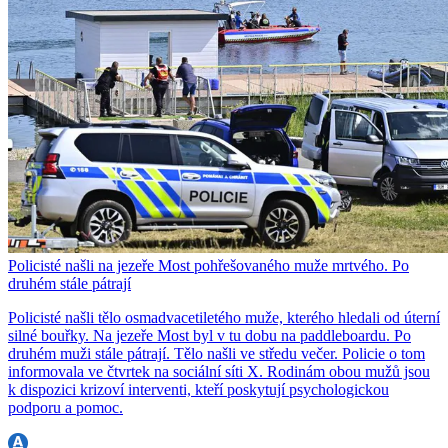
Policisté našli na jezeře Most pohřešovaného muže mrtvého. Po
druhém stále pátrají
Policisté našli tělo osmadvacetiletého muže, kterého hledali od úterní
silné bouřky. Na jezeře Most byl v tu dobu na paddleboardu. Po
druhém muži stále pátrají. Tělo našli ve středu večer. Policie o tom
informovala ve čtvrtek na sociální síti X. Rodinám obou mužů jsou
k dispozici krizoví interventi, kteří poskytují psychologickou
podporu a pomoc.