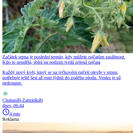
Začátek srpna je poslední termín, kdy můžete rajčatům zasáhnout.
Kdo to neudělá, sbírá na podzim tvrdá zelená rajčata
Každý nový květ, který se na tyčkovém rajčeti otevře v srpnu,
potřebuje ještě šest až osm týdnů do zralého plodu. Venku je už
nedostane.
Chalupáři-Zahrádkáři
dnes, 06:44
4 min
Reklama