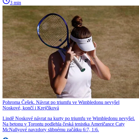
3 min
Pohroma Češek. Návrat po triumfu ve Wimbledonu nevyšel
Noskové, končí i Krejčíková
Lindě Noskové návrat na kurty po triumfu ve Wimbledonu nevyšel.
Na betonu v Torontu podlehla česká tenistka Američance Caty
McNallyové navzdory slibnému začátku 6:7, 1:6.