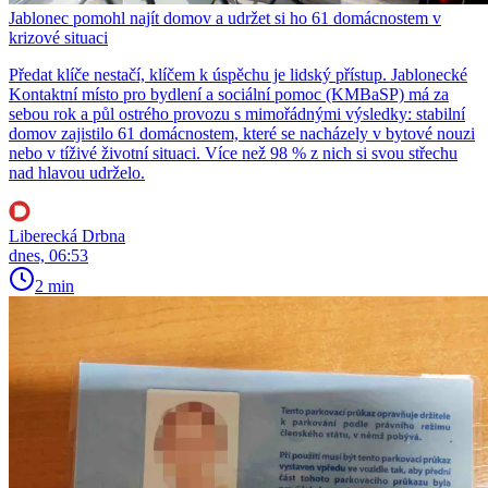
Jablonec pomohl najít domov a udržet si ho 61 domácnostem v
krizové situaci
Předat klíče nestačí, klíčem k úspěchu je lidský přístup. Jablonecké
Kontaktní místo pro bydlení a sociální pomoc (KMBaSP) má za
sebou rok a půl ostrého provozu s mimořádnými výsledky: stabilní
domov zajistilo 61 domácnostem, které se nacházely v bytové nouzi
nebo v tíživé životní situaci. Více než 98 % z nich si svou střechu
nad hlavou udrželo.
Liberecká Drbna
dnes, 06:53
2 min