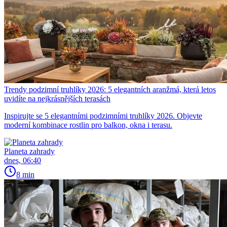
Trendy podzimní truhlíky 2026: 5 elegantních aranžmá, která letos
uvidíte na nejkrásnějších terasách
Inspirujte se 5 elegantními podzimními truhlíky 2026. Objevte
moderní kombinace rostlin pro balkon, okna i terasu.
Planeta zahrady
dnes, 06:40
8 min