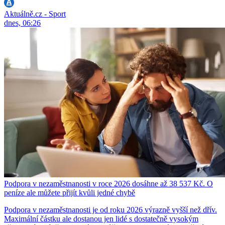
Aktuálně.cz - Sport
dnes, 06:26
Podpora v nezaměstnanosti v roce 2026 dosáhne až 38 537 Kč. O
peníze ale můžete přijít kvůli jedné chybě
Podpora v nezaměstnanosti je od roku 2026 výrazně vyšší než dřív.
Maximální částku ale dostanou jen lidé s dostatečně vysokým