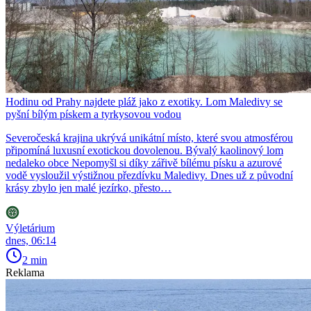
Hodinu od Prahy najdete pláž jako z exotiky. Lom Maledivy se
pyšní bílým pískem a tyrkysovou vodou
Severočeská krajina ukrývá unikátní místo, které svou atmosférou
připomíná luxusní exotickou dovolenou. Bývalý kaolinový lom
nedaleko obce Nepomyšl si díky zářivě bílému písku a azurové
vodě vysloužil výstižnou přezdívku Maledivy. Dnes už z původní
krásy zbylo jen malé jezírko, přesto…
Výletárium
dnes, 06:14
2 min
Reklama