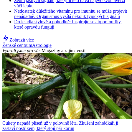
Sedm jasných signálů, kterými tělo dává najevo svou averzi
vůči lepku
Nedostatek důležitého vitamínu pro imunitu se může projevit
nenápadně. Organismus vysílá několik typických signálů
Do letadla stylově a pohodlně: Inspirujte se airport outfity,
které opravdu fungují
Zobrazit více
Ženské centrum
Astrologie
Vybrali jsme pro vás
Magazíny a zajímavosti
Cukety napadá plíseň už v polovině léta. Zkušení zahrádkáři ji
zastaví postřikem, který stojí pár korun