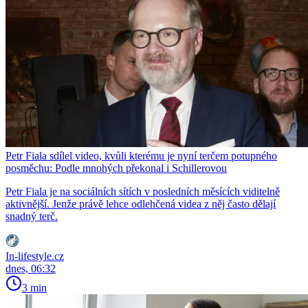
Petr Fiala sdílel video, kvůli kterému je nyní terčem potupného
posměchu: Podle mnohých překonal i Schillerovou
Petr Fiala je na sociálních sítích v posledních měsících viditelně
aktivnější. Jenže právě lehce odlehčená videa z něj často dělají
snadný terč.
In-lifestyle.cz
dnes, 06:32
3 min