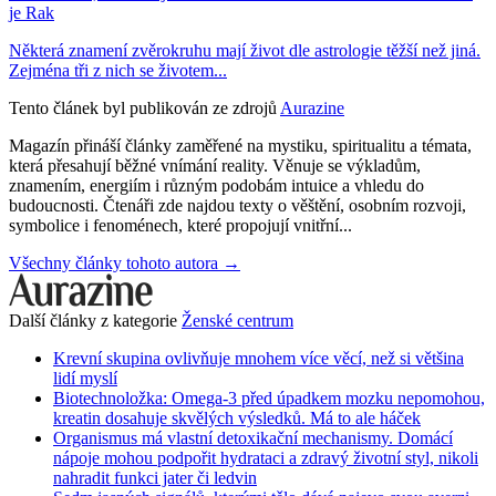
je Rak
Některá znamení zvěrokruhu mají život dle astrologie těžší než jiná.
Zejména tři z nich se životem...
Tento článek byl publikován ze zdrojů
Aurazine
Magazín přináší články zaměřené na mystiku, spiritualitu a témata,
která přesahují běžné vnímání reality. Věnuje se výkladům,
znamením, energiím i různým podobám intuice a vhledu do
budoucnosti. Čtenáři zde najdou texty o věštění, osobním rozvoji,
symbolice i fenoménech, které propojují vnitřní...
Všechny články tohoto autora →
Další články z kategorie
Ženské centrum
Krevní skupina ovlivňuje mnohem více věcí, než si většina
lidí myslí
Biotechnoložka: Omega-3 před úpadkem mozku nepomohou,
kreatin dosahuje skvělých výsledků. Má to ale háček
Organismus má vlastní detoxikační mechanismy. Domácí
nápoje mohou podpořit hydrataci a zdravý životní styl, nikoli
nahradit funkci jater či ledvin