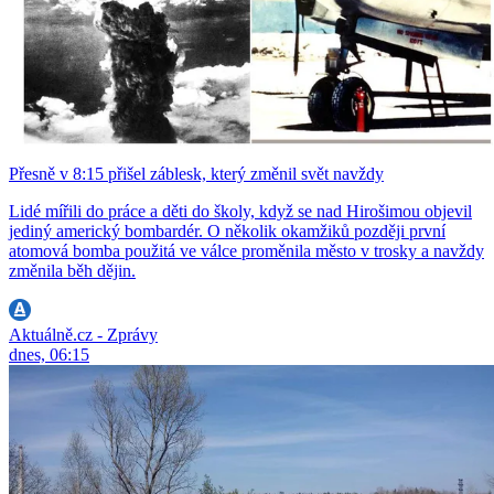
Přesně v 8:15 přišel záblesk, který změnil svět navždy
Lidé mířili do práce a děti do školy, když se nad Hirošimou objevil
jediný americký bombardér. O několik okamžiků později první
atomová bomba použitá ve válce proměnila město v trosky a navždy
změnila běh dějin.
Aktuálně.cz - Zprávy
dnes, 06:15