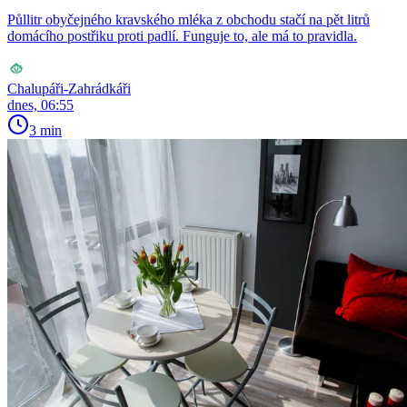
Půllitr obyčejného kravského mléka z obchodu stačí na pět litrů
domácího postřiku proti padlí. Funguje to, ale má to pravidla.
Chalupáři-Zahrádkáři
dnes, 06:55
3 min