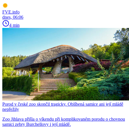
FVE.info
dnes, 06:06
4 min
Porod v české zoo skončil tragicky. Oblíbená samice ani její mládě
nepřežily
Zoo Jihlava přišla o víkendu při komplikovaném porodu o chovnou
samici zebry Burchellovy i její mládě.