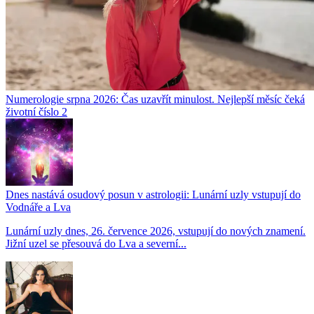
Numerologie srpna 2026: Čas uzavřít minulost. Nejlepší měsíc čeká
životní číslo 2
Dnes nastává osudový posun v astrologii: Lunární uzly vstupují do
Vodnáře a Lva
Lunární uzly dnes, 26. července 2026, vstupují do nových znamení.
Jižní uzel se přesouvá do Lva a severní...