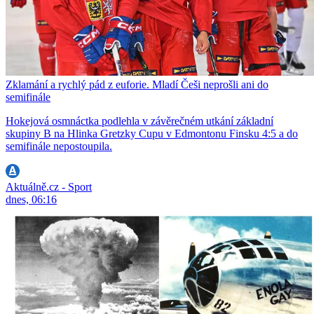
Zklamání a rychlý pád z euforie. Mladí Češi neprošli ani do
semifinále
Hokejová osmnáctka podlehla v závěrečném utkání základní
skupiny B na Hlinka Gretzky Cupu v Edmontonu Finsku 4:5 a do
semifinále nepostoupila.
Aktuálně.cz - Sport
dnes, 06:16