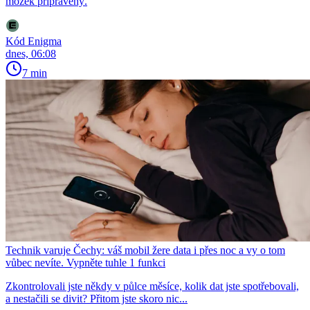
mozek připravený.
Kód Enigma
dnes, 06:08
7 min
Technik varuje Čechy: váš mobil žere data i přes noc a vy o tom
vůbec nevíte. Vypněte tuhle 1 funkci
Zkontrolovali jste někdy v půlce měsíce, kolik dat jste spotřebovali,
a nestačili se divit? Přitom jste skoro nic...