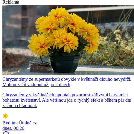
Reklama
Chryzantémy ze supermarketů obvykle v květináči dlouho nevydrží.
Mohou začít vadnout už po 2 dnech
Chryzantémy v květináčích upoutají pozornost zářivými barvami a
bohatostí květenství. Ale většinou jde o rychlý efekt a během pár dní
začnou chřadnout.
BydlímeÚtulně.cz
dnes, 06:26