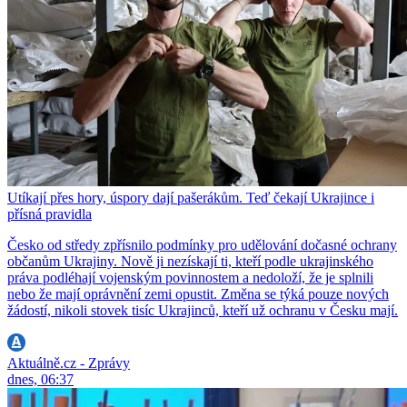
Utíkají přes hory, úspory dají pašerákům. Teď čekají Ukrajince i
přísná pravidla
Česko od středy zpřísnilo podmínky pro udělování dočasné ochrany
občanům Ukrajiny. Nově ji nezískají ti, kteří podle ukrajinského
práva podléhají vojenským povinnostem a nedoloží, že je splnili
nebo že mají oprávnění zemi opustit. Změna se týká pouze nových
žádostí, nikoli stovek tisíc Ukrajinců, kteří už ochranu v Česku mají.
Aktuálně.cz - Zprávy
dnes, 06:37