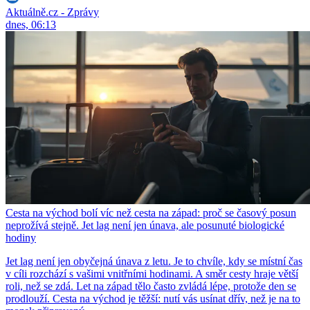
Aktuálně.cz - Zprávy
dnes, 06:13
Cesta na východ bolí víc než cesta na západ: proč se časový posun
neprožívá stejně. Jet lag není jen únava, ale posunuté biologické
hodiny
Jet lag není jen obyčejná únava z letu. Je to chvíle, kdy se místní čas
v cíli rozchází s vašimi vnitřními hodinami. A směr cesty hraje větší
roli, než se zdá. Let na západ tělo často zvládá lépe, protože den se
prodlouží. Cesta na východ je těžší: nutí vás usínat dřív, než je na to