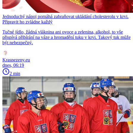
Jednoduchý nápoj pomáhá zabraňovat ukládání cholesterolu v krvi.
Připravit ho zvládne každý
Tučné jídlo, žádná vláknina ani ovoce a zelenina, alkohol, to vše
přispívá přibírání na váze a hromadění tuku v krvi. Takový tuk může
být nebezpečný.
Krasnezeny.eu
dnes, 06:19
2 min