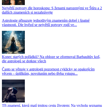
Největší potvory dle horoskopu: S ženami narozenými ve Štíru a 2
dalších znameních si nezahrávejte
Astrologie přisuzuje jednotlivým znamením dobré i špatné
vlastnosti. Dle hvězd se největší potvory rodí ve...
Konec starých pořádků? Na obloze se zformoval Barbaultův koš,
dle astrologů se dotkne všech
Často se věnuje v astrologii pozornost cyklicky se opakujícím
věcem – úplňkům, novoluním nebo třeba vstupu...
Tři znamení, která mají trnitou cestu životem: Na vrcholu seznamu