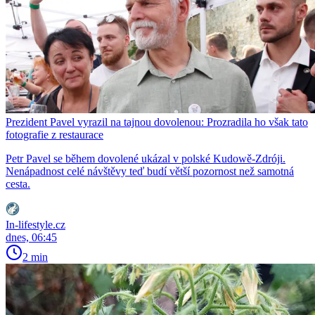
Prezident Pavel vyrazil na tajnou dovolenou: Prozradila ho však tato
fotografie z restaurace
Petr Pavel se během dovolené ukázal v polské Kudowě-Zdróji.
Nenápadnost celé návštěvy teď budí větší pozornost než samotná
cesta.
In-lifestyle.cz
dnes, 06:45
2 min