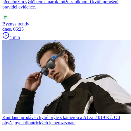
předchozím výdělkem a nárok může zaniknout i kvůli porušení
pravidel evidence.
Byznys trendy
dnes, 06:25
4 min
Kaufland prodává chytré brýle s kamerou a AI za 2 019 Kč. Od
obyčejných dioptrických je nerozeznáte