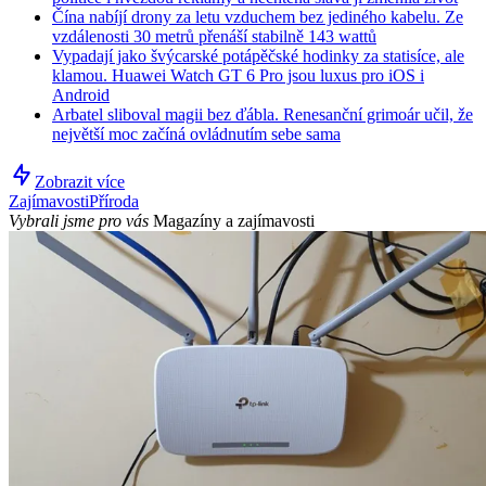
Čína nabíjí drony za letu vzduchem bez jediného kabelu. Ze
vzdálenosti 30 metrů přenáší stabilně 143 wattů
Vypadají jako švýcarské potápěčské hodinky za statisíce, ale
klamou. Huawei Watch GT 6 Pro jsou luxus pro iOS i
Android
Arbatel sliboval magii bez ďábla. Renesanční grimoár učil, že
největší moc začíná ovládnutím sebe sama
Zobrazit více
Zajímavosti
Příroda
Vybrali jsme pro vás
Magazíny a zajímavosti