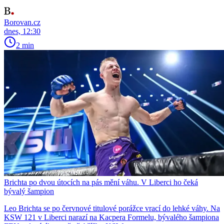
Borovan.cz
dnes, 12:30
2 min
Brichta po dvou útocích na pás mění váhu. V Liberci ho čeká
bývalý šampion
Leo Brichta se po červnové titulové porážce vrací do lehké váhy. Na
KSW 121 v Liberci narazí na Kacpera Formelu, bývalého šampiona