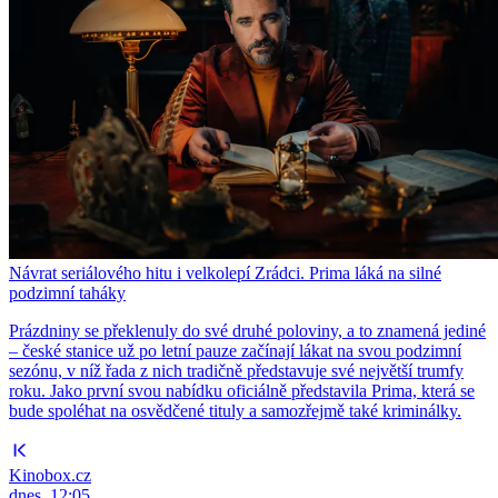
Návrat seriálového hitu i velkolepí Zrádci. Prima láká na silné
podzimní taháky
Prázdniny se překlenuly do své druhé poloviny, a to znamená jediné
– české stanice už po letní pauze začínají lákat na svou podzimní
sezónu, v níž řada z nich tradičně představuje své největší trumfy
roku. Jako první svou nabídku oficiálně představila Prima, která se
bude spoléhat na osvědčené tituly a samozřejmě také kriminálky.
Kinobox.cz
dnes, 12:05