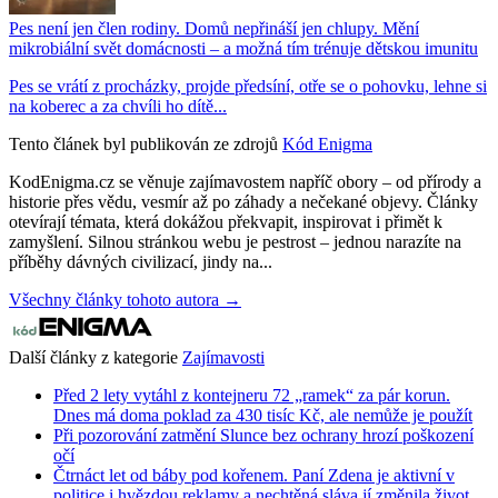
Pes není jen člen rodiny. Domů nepřináší jen chlupy. Mění
mikrobiální svět domácnosti – a možná tím trénuje dětskou imunitu
Pes se vrátí z procházky, projde předsíní, otře se o pohovku, lehne si
na koberec a za chvíli ho dítě...
Tento článek byl publikován ze zdrojů
Kód Enigma
KodEnigma.cz se věnuje zajímavostem napříč obory – od přírody a
historie přes vědu, vesmír až po záhady a nečekané objevy. Články
otevírají témata, která dokážou překvapit, inspirovat i přimět k
zamyšlení. Silnou stránkou webu je pestrost – jednou narazíte na
příběhy dávných civilizací, jindy na...
Všechny články tohoto autora →
Další články z kategorie
Zajímavosti
Před 2 lety vytáhl z kontejneru 72 „ramek“ za pár korun.
Dnes má doma poklad za 430 tisíc Kč, ale nemůže je použít
Při pozorování zatmění Slunce bez ochrany hrozí poškození
očí
Čtrnáct let od báby pod kořenem. Paní Zdena je aktivní v
politice i hvězdou reklamy a nechtěná sláva jí změnila život