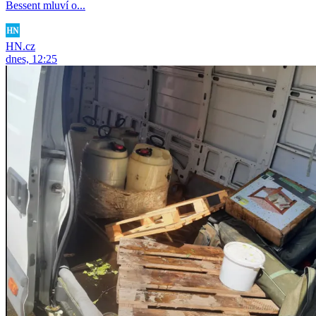
Bessent mluví o...
HN.cz
dnes, 12:25