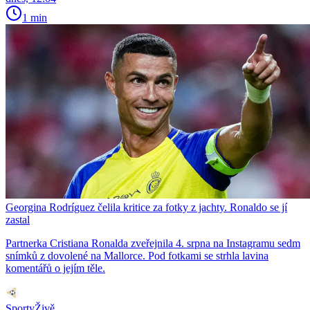
1 min
Georgina Rodríguez čelila kritice za fotky z jachty. Ronaldo se jí
zastal
Partnerka Cristiana Ronalda zveřejnila 4. srpna na Instagramu sedm
snímků z dovolené na Mallorce. Pod fotkami se strhla lavina
komentářů o jejím těle.
SportyŽivě