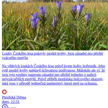
Louky Českého lesa pokryly modré květy. Jsou zásadní pro přežití
vzácného motýla
Na vlhkých loukách Českého lesa právě kvete hořec hořepník. Jeho
sytě modré květy nabízejí úchvatnou podívanou. Málokdo ale ví, že
jsou tyto rostliny naprosto zásadní pro přežití jednoho z našich
nejvzácnějších motýlů. Právě příběh modráska hořcového ukazuje,
jaká jsou v přírodě jedinečná partnerství, která stojí za ochranu.
Plzeňská Drbna
dnes, 12:31