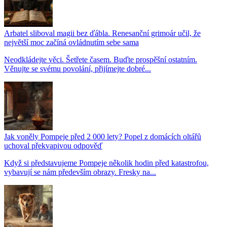
Arbatel sliboval magii bez ďábla. Renesanční grimoár učil, že
největší moc začíná ovládnutím sebe sama
Neodkládejte věci. Šetřete časem. Buďte prospěšní ostatním.
Věnujte se svému povolání, přijímejte dobré...
Jak voněly Pompeje před 2 000 lety? Popel z domácích oltářů
uchoval překvapivou odpověď
Když si představujeme Pompeje několik hodin před katastrofou,
vybavují se nám především obrazy. Fresky na...