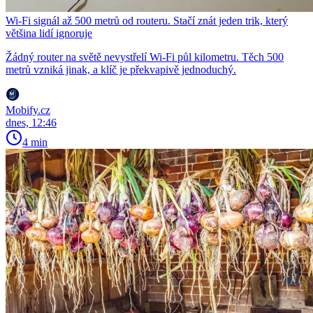
Wi-Fi signál až 500 metrů od routeru. Stačí znát jeden trik, který
většina lidí ignoruje
Žádný router na světě nevystřelí Wi-Fi půl kilometru. Těch 500
metrů vzniká jinak, a klíč je překvapivě jednoduchý.
Mobify.cz
dnes, 12:46
4 min