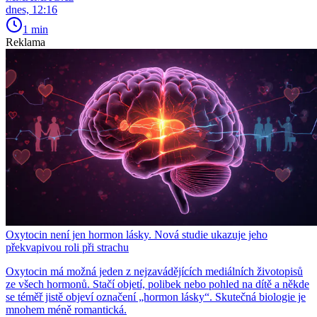
dnes, 12:16
1 min
Reklama
Oxytocin není jen hormon lásky. Nová studie ukazuje jeho
překvapivou roli při strachu
Oxytocin má možná jeden z nejzavádějících mediálních životopisů
ze všech hormonů. Stačí objetí, polibek nebo pohled na dítě a někde
se téměř jistě objeví označení „hormon lásky“. Skutečná biologie je
mnohem méně romantická.