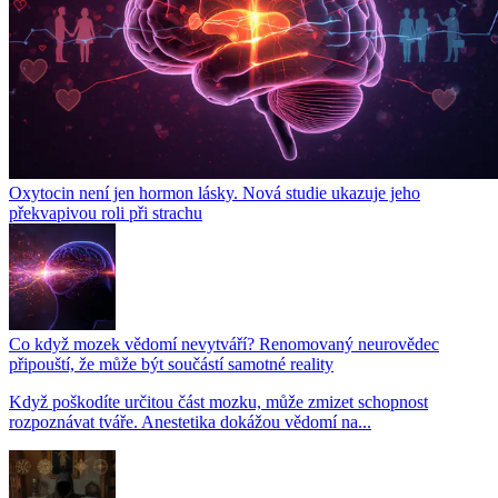
Oxytocin není jen hormon lásky. Nová studie ukazuje jeho
překvapivou roli při strachu
Co když mozek vědomí nevytváří? Renomovaný neurovědec
připouští, že může být součástí samotné reality
Když poškodíte určitou část mozku, může zmizet schopnost
rozpoznávat tváře. Anestetika dokážou vědomí na...