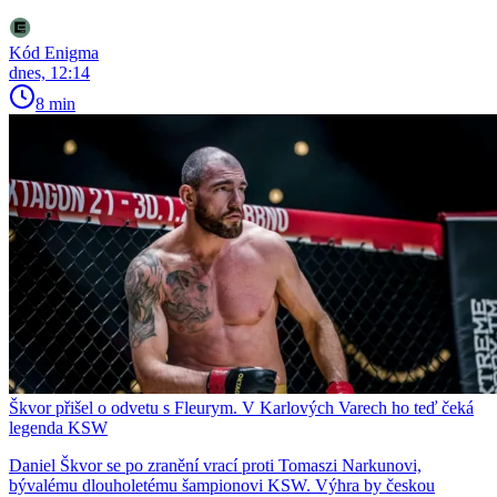
Kód Enigma
dnes, 12:14
8 min
Škvor přišel o odvetu s Fleurym. V Karlových Varech ho teď čeká
legenda KSW
Daniel Škvor se po zranění vrací proti Tomaszi Narkunovi,
bývalému dlouholetému šampionovi KSW. Výhra by českou