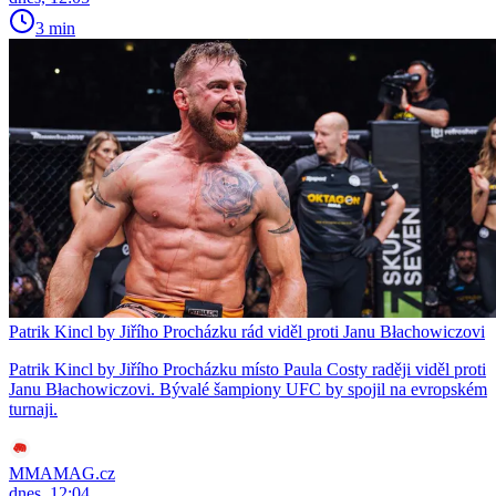
3 min
Patrik Kincl by Jiřího Procházku rád viděl proti Janu Błachowiczovi
Patrik Kincl by Jiřího Procházku místo Paula Costy raději viděl proti
Janu Błachowiczovi. Bývalé šampiony UFC by spojil na evropském
turnaji.
MMAMAG.cz
dnes, 12:04