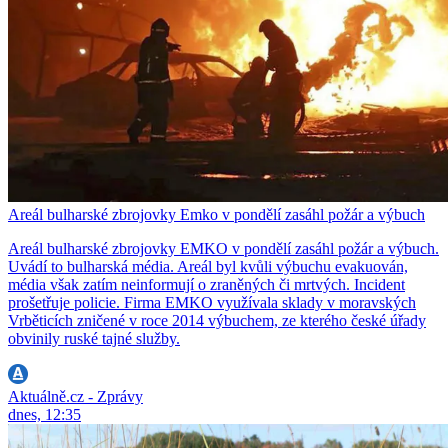
Areál bulharské zbrojovky Emko v pondělí zasáhl požár a výbuch
Areál bulharské zbrojovky EMKO v pondělí zasáhl požár a výbuch.
Uvádí to bulharská média. Areál byl kvůli výbuchu evakuován,
média však zatím neinformují o zraněných či mrtvých. Incident
prošetřuje policie. Firma EMKO využívala sklady v moravských
Vrběticích zničené v roce 2014 výbuchem, ze kterého české úřady
obvinily ruské tajné služby.
Aktuálně.cz - Zprávy
dnes, 12:35