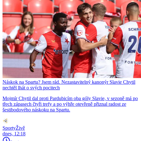
Náskok na Spartu? Jsem rád. Nezastavitelný kanonýr Slavie Chytil
nechtěl lhát o svých pocitech
Mojmír Chytil dal proti Pardubicím oba góly Slavie, v sezoně má po
třech zápasech čtyři trefy a po výhře otevřeně přiznal radost ze
šestibodového náskoku na Spartu.
SportyŽivě
dnes, 12:18