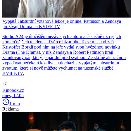
Vypjatá i absurdní vztahová lekce je online. Pattinson a Zendaya
prožívají Drama na KVIFF TV
Studio A24 je útočištěm nezávislých autorů a částečně už i jejich
komerčnějších tendencí. Tvůrce bizarního To se mi snad zdá
Kristoffer Borgli pod ním na jaře vydal svou hvězdnou novinku
Drama (The Drama), v níž Zendaya a Robert Pattinson hrají
zamilovaný pár, který je pár dní před svatbou. Ze skříně ale začnou
vypadávat nečekaní kostlivci a dochází k vypjatým i absurdním
zvratům, které si nově můžete vychutnat na tuzemské službě
KVIFF.TV.
Kinobox.cz
dnes, 12:05
1 min
Reklama