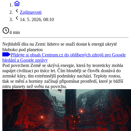
Zajímavosti
14. 5. 2026, 08:10
4 min
Nejhlubší díra na Zemi: lidstvo se snaží dostat k energii ukryté
hluboko pod planetou
Přidejte si obsah Centrum.cz do oblíbených zdrojů pro Google
hledání a Google zprávy
Pod povrchem Země se skrývá energie, která by teoreticky mohla
napájet civilizaci po tisíce let. Čím hlouběji se člověk dostává do
zemské kůry, tím extrémnější podmínky nachází. Teploty rostou,
tlak se mění a horniny začínají připomínat prostředí, které je bližší
nitru planety než světu na povrchu.