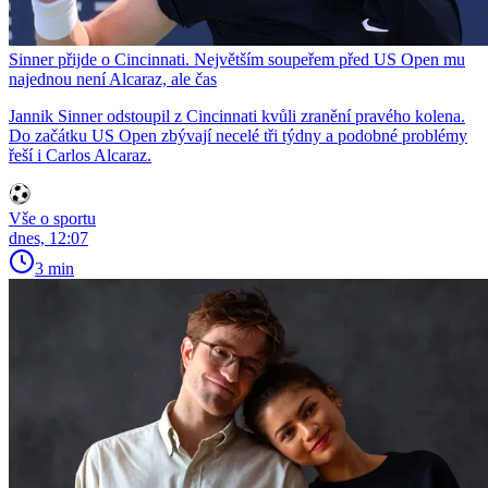
Sinner přijde o Cincinnati. Největším soupeřem před US Open mu
najednou není Alcaraz, ale čas
Jannik Sinner odstoupil z Cincinnati kvůli zranění pravého kolena.
Do začátku US Open zbývají necelé tři týdny a podobné problémy
řeší i Carlos Alcaraz.
Vše o sportu
dnes, 12:07
3 min