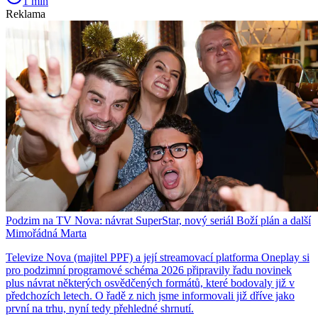
1 min
Reklama
Podzim na TV Nova: návrat SuperStar, nový seriál Boží plán a další
Mimořádná Marta
Televize Nova (majitel PPF) a její streamovací platforma Oneplay si
pro podzimní programové schéma 2026 připravily řadu novinek
plus návrat některých osvědčených formátů, které bodovaly již v
předchozích letech. O řadě z nich jsme informovali již dříve jako
první na trhu, nyní tedy přehledné shrnutí.