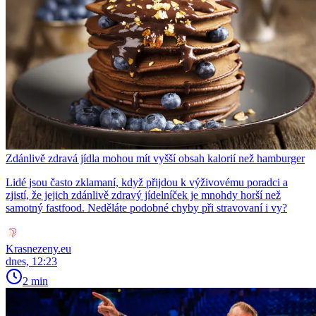
Zdánlivě zdravá jídla mohou mít vyšší obsah kalorií než hamburger
Lidé jsou často zklamaní, když přijdou k výživovému poradci a
zjistí, že jejich zdánlivě zdravý jídelníček je mnohdy horší než
samotný fastfood. Neděláte podobné chyby při stravovaní i vy?
Krasnezeny.eu
dnes, 12:23
2 min