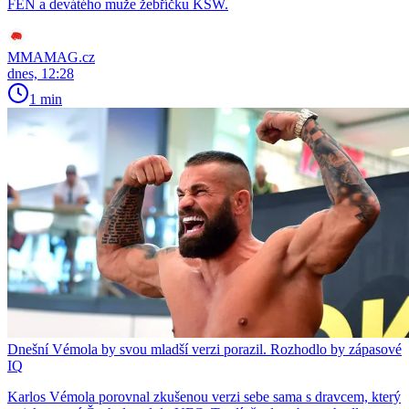
FEN a devátého muže žebříčku KSW.
MMAMAG.cz
dnes, 12:28
1 min
Dnešní Vémola by svou mladší verzi porazil. Rozhodlo by zápasové
IQ
Karlos Vémola porovnal zkušenou verzi sebe sama s dravcem, který