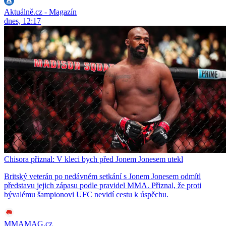
Aktuálně.cz - Magazín
dnes, 12:17
Chisora přiznal: V kleci bych před Jonem Jonesem utekl
Britský veterán po nedávném setkání s Jonem Jonesem odmítl
představu jejich zápasu podle pravidel MMA. Přiznal, že proti
bývalému šampionovi UFC nevidí cestu k úspěchu.
MMAMAG.cz