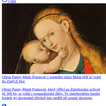
3 min
Obraz Panny Marie Pomocné z poutního místa Maria Hilf se vrátil
do Zlatých Hor
Obraz Panny Marie Pomocné, který věřící na Zlatohorsku uctívají
již 300 let, se vrátil z restaurátorské dílny. Ve zlatohorském farním
kostele jej slavnostně přivítají tuto neděli při poutní slavnosti.