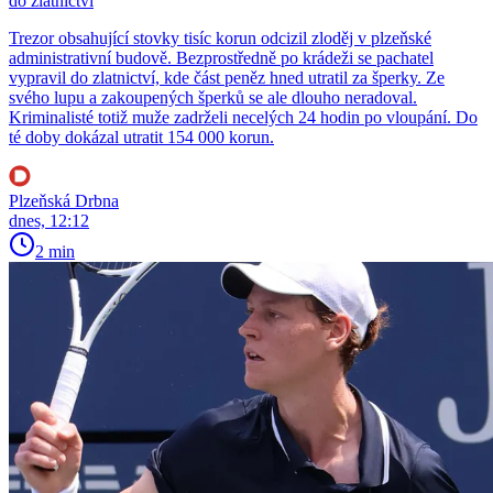
do zlatnictví
Trezor obsahující stovky tisíc korun odcizil zloděj v plzeňské
administrativní budově. Bezprostředně po krádeži se pachatel
vypravil do zlatnictví, kde část peněz hned utratil za šperky. Ze
svého lupu a zakoupených šperků se ale dlouho neradoval.
Kriminalisté totiž muže zadrželi necelých 24 hodin po vloupání. Do
té doby dokázal utratit 154 000 korun.
Plzeňská Drbna
dnes, 12:12
2 min