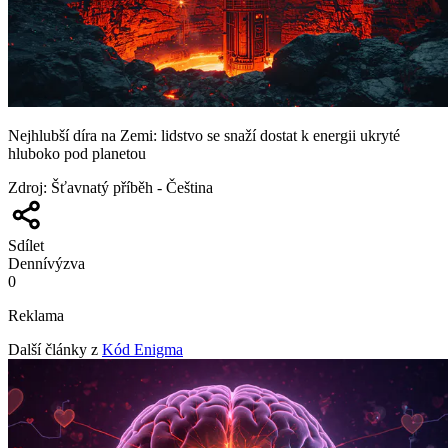
Nejhlubší díra na Zemi: lidstvo se snaží dostat k energii ukryté
hluboko pod planetou
Zdroj
:
Šťavnatý příběh - Čeština
Sdílet
Denní
výzva
0
Reklama
Další články z
Kód Enigma