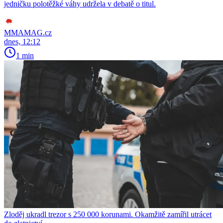
jedničku polotěžké váhy udržela v debatě o titul.
MMAMAG.cz
dnes, 12:12
1 min
Zloděj ukradl trezor s 250 000 korunami. Okamžitě zamířil utrácet