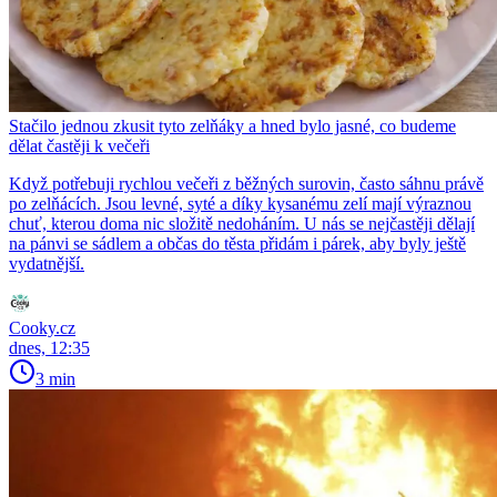
Stačilo jednou zkusit tyto zelňáky a hned bylo jasné, co budeme
dělat častěji k večeři
Když potřebuji rychlou večeři z běžných surovin, často sáhnu právě
po zelňácích. Jsou levné, syté a díky kysanému zelí mají výraznou
chuť, kterou doma nic složitě nedoháním. U nás se nejčastěji dělají
na pánvi se sádlem a občas do těsta přidám i párek, aby byly ještě
vydatnější.
Cooky.cz
dnes, 12:35
3 min