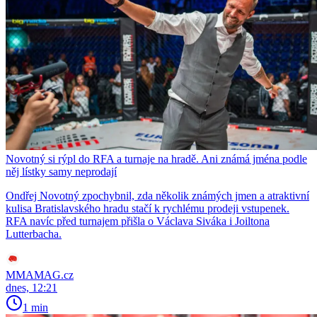
Novotný si rýpl do RFA a turnaje na hradě. Ani známá jména podle
něj lístky samy neprodají
Ondřej Novotný zpochybnil, zda několik známých jmen a atraktivní
kulisa Bratislavského hradu stačí k rychlému prodeji vstupenek.
RFA navíc před turnajem přišla o Václava Siváka i Joiltona
Lutterbacha.
MMAMAG.cz
dnes, 12:21
1 min