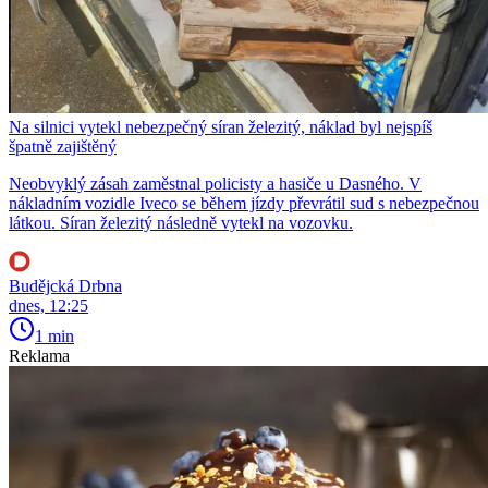
Na silnici vytekl nebezpečný síran železitý, náklad byl nejspíš
špatně zajištěný
Neobvyklý zásah zaměstnal policisty a hasiče u Dasného. V
nákladním vozidle Iveco se během jízdy převrátil sud s nebezpečnou
látkou. Síran železitý následně vytekl na vozovku.
Budějcká Drbna
dnes, 12:25
1 min
Reklama