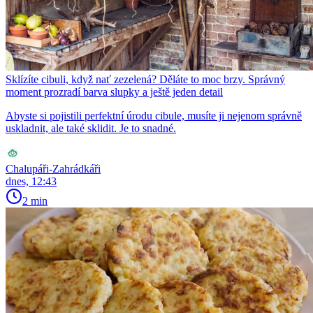
Sklízíte cibuli, když nať zezelená? Děláte to moc brzy. Správný
moment prozradí barva slupky a ještě jeden detail
Abyste si pojistili perfektní úrodu cibule, musíte ji nejenom správně
uskladnit, ale také sklidit. Je to snadné.
Chalupáři-Zahrádkáři
dnes, 12:43
2 min