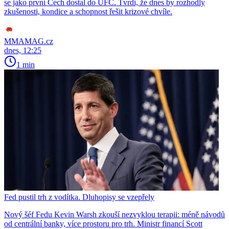
se jako první Čech dostal do UFC. Tvrdí, že dnes by rozhodly
zkušenosti, kondice a schopnost řešit krizové chvíle.
MMAMAG.cz
dnes, 12:25
1 min
Fed pustil trh z vodítka. Dluhopisy se vzepřely
Nový šéf Fedu Kevin Warsh zkouší nezvyklou terapii: méně návodů
od centrální banky, více prostoru pro trh. Ministr financí Scott