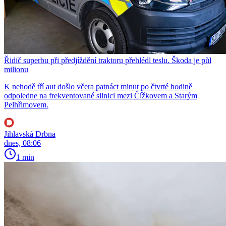
Řidič superbu při předjíždění traktoru přehlédl teslu. Škoda je půl
milionu
K nehodě tří aut došlo včera patnáct minut po čtvrté hodině
odpoledne na frekventované silnici mezi Čížkovem a Starým
Pelhřimovem.
Jihlavská Drbna
dnes, 08:06
1 min