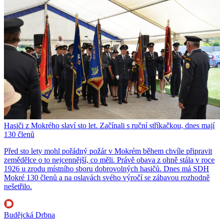
Hasiči z Mokrého slaví sto let. Začínali s ruční stříkačkou, dnes mají
130 členů
Před sto lety mohl pořádný požár v Mokrém během chvíle připravit
zemědělce o to nejcennější, co měli. Právě obava z ohně stála v roce
1926 u zrodu místního sboru dobrovolných hasičů. Dnes má SDH
Mokré 130 členů a na oslavách svého výročí se zábavou rozhodně
nešetřilo.
Budějcká Drbna