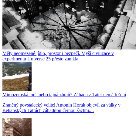
Měly neomezené jídlo, prostor i bezpečí. Myší civilizace v
experimentu Universe 25 přesto zanikla
Mimozemská loď, nebo tajná zbraň? Záhada z Tater nemá řešení
Zraněný povstalecký velitel Antonín Horák objevil za války v
Belianských Tatrách záhadnou černou šachtu....