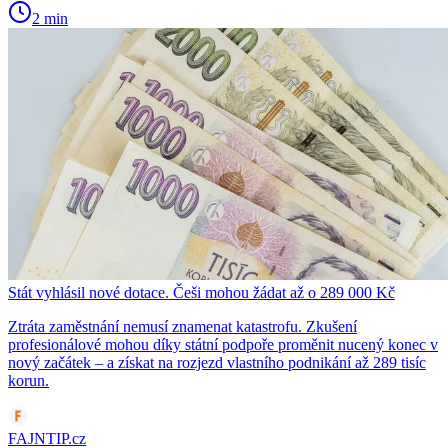
2 min
Stát vyhlásil nové dotace. Češi mohou žádat až o 289 000 Kč
Ztráta zaměstnání nemusí znamenat katastrofu. Zkušení
profesionálové mohou díky státní podpoře proměnit nucený konec v
nový začátek – a získat na rozjezd vlastního podnikání až 289 tisíc
korun.
FAJNTIP.cz