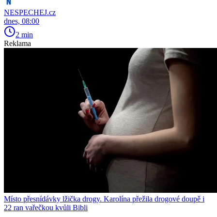
NESPECHEJ.cz
dnes, 08:00
2 min
Reklama
Místo přesnídávky lžička drogy. Karolína přežila drogové doupě i
22 ran vařečkou kvůli Bibli