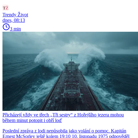
Trendy Život
dnes, 08:13
3 min
Přicházejí vždy ve třech „Tři sestry“ z Hořejšího jezera mohou
během minut potopit i obří loď
Poslední zpráva z lodi nepůsobila jako volání o pomoc. Kapitán
Ernest McSorley ještě kolem 19:10 10. listopadu 1975 odpověděl