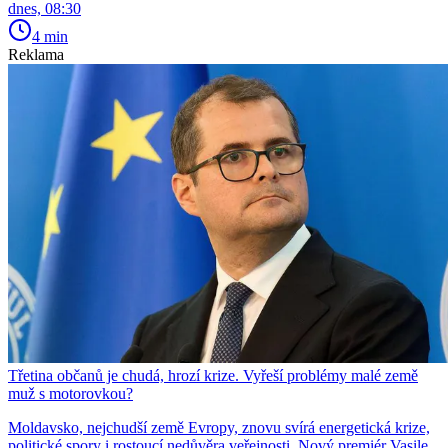
dnes, 08:30
4 min
Reklama
Třetina občanů je chudá, hrozí krize. Vyřeší problémy malé země
muž s motorovkou?
Moldavsko, nejchudší země Evropy, znovu svírá energetická krize,
politické spory i rostoucí nedůvěra veřejnosti. Nový premiér Vasile