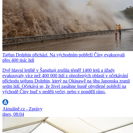
Tajfun Dolphin přichází. Na východním pobřeží Číny evakuovali
přes 400 tisíc lidí
Dvě hlavní letiště v Šanghaji zrušila téměř 1400 letů a úřady
evakuovaly více než 400 000 lidí z ohrožených oblastí v očekávání
příchodu tajfunu Dolphin, který na Okinawě na jihu Japonska zranil
sedm lidí. Očekává se, že živel zasáhne hustě obydlené pobřeží na
východě Číny buď v neděli večer, nebo v pondělí ráno.
Aktuálně.cz - Zprávy
dnes, 08:04