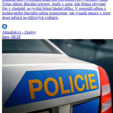
Tofan slibuje liberální reformy. Jenže v zemi, kde třetina obyvatel
žije v chudobě, se rychlá řešení hledají těžko. V reportáži přímo z
moldavského hlavního města popisujeme, jak vypadá situace v zemi
deset měsíců po klíčových volbách.
Aktuálně.cz - Zprávy
dnes, 08:28