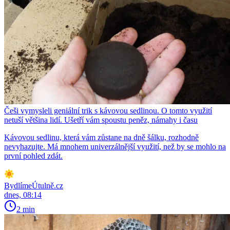
Češi vymysleli geniální trik s kávovou sedlinou. O tomto využití
netuší většina lidí. Ušetří vám spoustu peněz, námahy i času
Kávovou sedlinu, která vám zůstane na dně šálku, rozhodně
nevyhazujte. Má mnohem univerzálnější využití, než by se mohlo na
první pohled zdát.
BydlímeÚtulně.cz
dnes, 08:14
2 min