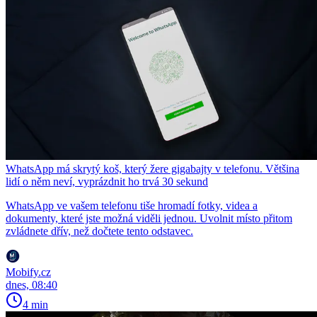
WhatsApp má skrytý koš, který žere gigabajty v telefonu. Většina
lidí o něm neví, vyprázdnit ho trvá 30 sekund
WhatsApp ve vašem telefonu tiše hromadí fotky, videa a
dokumenty, které jste možná viděli jednou. Uvolnit místo přitom
zvládnete dřív, než dočtete tento odstavec.
Mobify.cz
dnes, 08:40
4 min