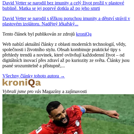
David Vetter se narodil bez imunity a celý život prožil v plastové
bublině. Matka se jej poprvé dotkla až po jeho smrti
David Vetter se narodil s těžkou poruchou imunity a dětství strávil v
plastovém izolátoru. Nadějný lékařský...
Tento článek byl publikován ze zdrojů
kroniQa
Web nabízí aktuální články z oblasti moderních technologií, vědy,
společnosti i životního stylu. Obsah kombinuje praktické tipy s
přehledy trendů a novinek, které ovlivňují každodenní život – od
digitálních inovací přes zdraví až po kuriozity ze světa. Články jsou
psané srozumitelně a přístupně,...
Všechny články tohoto autora →
Vybrali jsme pro vás
Magazíny a zajímavosti