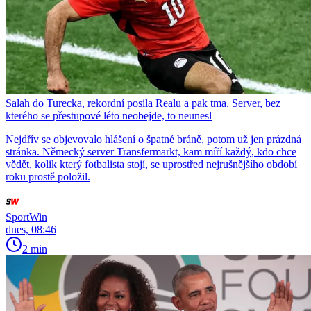
Salah do Turecka, rekordní posila Realu a pak tma. Server, bez
kterého se přestupové léto neobejde, to neunesl
Nejdřív se objevovalo hlášení o špatné bráně, potom už jen prázdná
stránka. Německý server Transfermarkt, kam míří každý, kdo chce
vědět, kolik který fotbalista stojí, se uprostřed nejrušnějšího období
roku prostě položil.
SportWin
dnes, 08:46
2 min