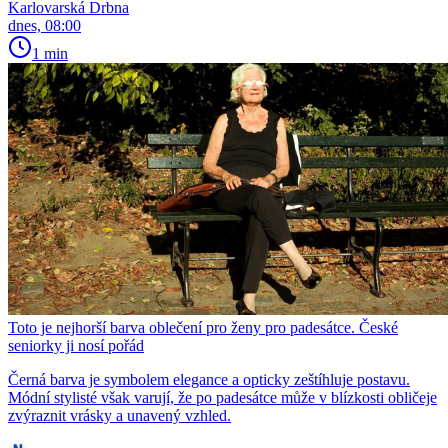
Karlovarská Drbna
dnes, 08:00
1 min
Toto je nejhorší barva oblečení pro ženy pro padesátce. České
seniorky ji nosí pořád
Černá barva je symbolem elegance a opticky zeštíhluje postavu.
Módní stylisté však varují, že po padesátce může v blízkosti obličeje
zvýraznit vrásky a unavený vzhled.