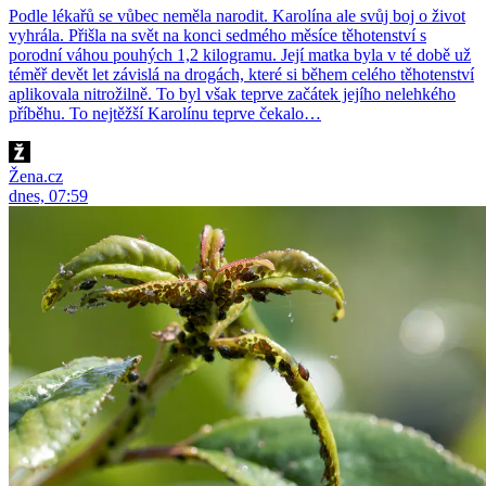
Podle lékařů se vůbec neměla narodit. Karolína ale svůj boj o život
vyhrála. Přišla na svět na konci sedmého měsíce těhotenství s
porodní váhou pouhých 1,2 kilogramu. Její matka byla v té době už
téměř devět let závislá na drogách, které si během celého těhotenství
aplikovala nitrožilně. To byl však teprve začátek jejího nelehkého
příběhu. To nejtěžší Karolínu teprve čekalo…
Žena.cz
dnes, 07:59