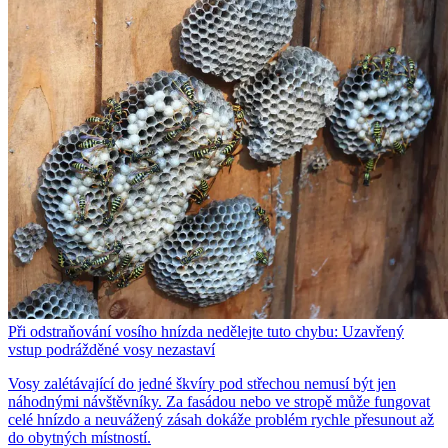
Při odstraňování vosího hnízda nedělejte tuto chybu: Uzavřený
vstup podrážděné vosy nezastaví
Vosy zalétávající do jedné škvíry pod střechou nemusí být jen
náhodnými návštěvníky. Za fasádou nebo ve stropě může fungovat
celé hnízdo a neuvážený zásah dokáže problém rychle přesunout až
do obytných místností.