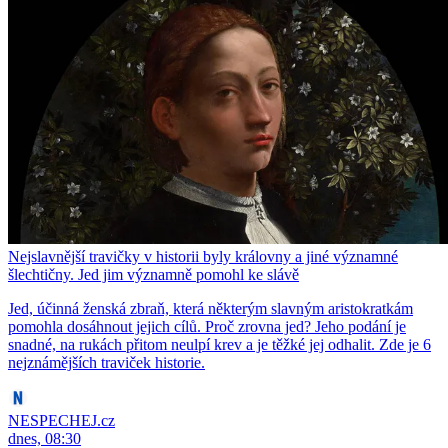
Nejslavnější travičky v historii byly královny a jiné významné
šlechtičny. Jed jim významně pomohl ke slávě
Jed, účinná ženská zbraň, která některým slavným aristokratkám
pomohla dosáhnout jejich cílů. Proč zrovna jed? Jeho podání je
snadné, na rukách přitom neulpí krev a je těžké jej odhalit. Zde je 6
nejznámějších traviček historie.
NESPECHEJ.cz
dnes, 08:30