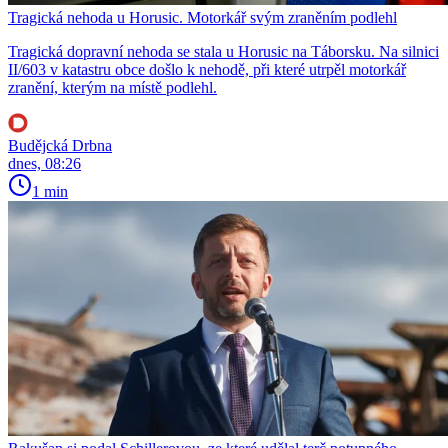
Tragická nehoda u Horusic. Motorkář svým zraněním podlehl
Tragická dopravní nehoda se stala u Horusic na Táborsku. Na silnici
II/603 v katastru obce došlo k nehodě, při které utrpěl motorkář
zranění, kterým na místě podlehl.
Budějcká Drbna
dnes, 08:26
1 min