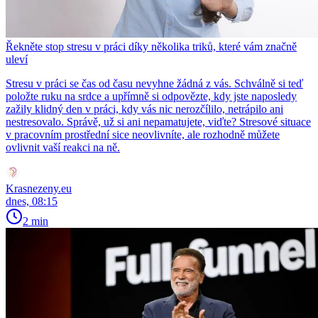
Řekněte stop stresu v práci díky několika triků, které vám značně
uleví
Stresu v práci se čas od času nevyhne žádná z vás. Schválně si teď
položte ruku na srdce a upřímně si odpovězte, kdy jste naposledy
zažily klidný den v práci, kdy vás nic nerozčílilo, netrápilo ani
nestresovalo. Správě, už si ani nepamatujete, viďte? Stresové situace
v pracovním prostřední sice neovlivníte, ale rozhodně můžete
ovlivnit vaší reakci na ně.
Krasnezeny.eu
dnes, 08:15
2 min