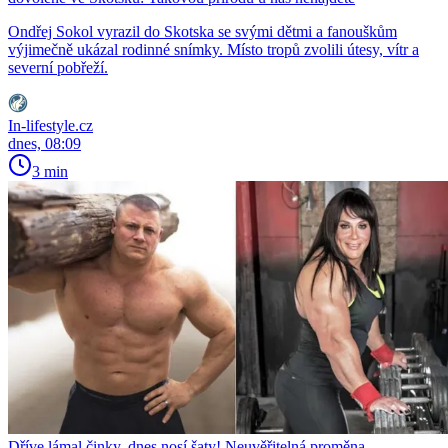
Ondřej Sokol vyrazil do Skotska se svými dětmi a fanouškům
výjimečně ukázal rodinné snímky. Místo tropů zvolili útesy, vítr a
severní pobřeží.
In-lifestyle.cz
dnes, 08:09
3 min
Dříve lámal činky, dnes nosí šaty! Neuvěřitelná proměna