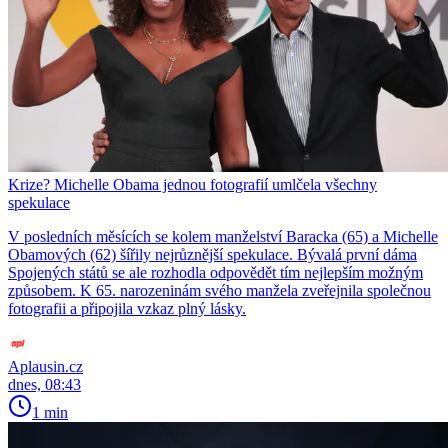
Krize? Michelle Obama jednou fotografií umlčela všechny
spekulace
V posledních měsících se kolem manželství Baracka (65) a Michelle
Obamových (62) šířily nejrůznější spekulace. Bývalá první dáma
Spojených států se ale rozhodla odpovědět tím nejlepším možným
způsobem. K 65. narozeninám svého manžela zveřejnila společnou
fotografii a připojila vzkaz plný lásky.
Aplausin.cz
dnes, 08:43
1 min