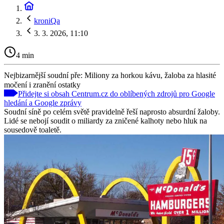
kroniQa
3. 3. 2026, 11:10
4 min
Nejbizarnější soudní pře: Miliony za horkou kávu, žaloba za hlasité
močení i zranění ostatky
Přidejte si obsah Centrum.cz do oblíbených zdrojů pro Google
hledání a Google zprávy
Soudní síně po celém světě pravidelně řeší naprosto absurdní žaloby.
Lidé se nebojí soudit o miliardy za zničené kalhoty nebo hluk na
sousedově toaletě.