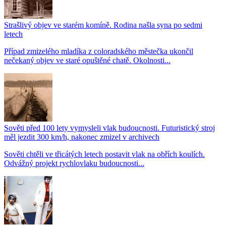
Strašlivý objev ve starém komíně. Rodina našla syna po sedmi
letech
Případ zmizelého mladíka z coloradského městečka ukončil
nečekaný objev ve staré opuštěné chatě. Okolnosti...
Sověti před 100 lety vymysleli vlak budoucnosti. Futuristický stroj
měl jezdit 300 km/h, nakonec zmizel v archivech
Sověti chtěli ve třicátých letech postavit vlak na obřích koulích.
Odvážný projekt rychlovlaku budoucnosti...