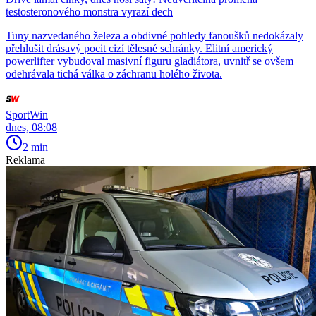
testosteronového monstra vyrazí dech
Tuny nazvedaného železa a obdivné pohledy fanoušků nedokázaly
přehlušit drásavý pocit cizí tělesné schránky. Elitní americký
powerlifter vybudoval masivní figuru gladiátora, uvnitř se ovšem
odehrávala tichá válka o záchranu holého života.
SportWin
dnes, 08:08
2 min
Reklama