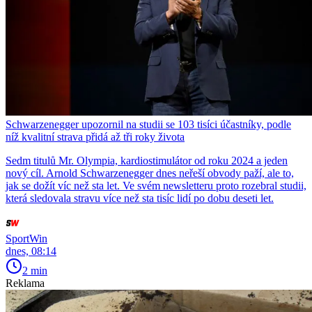
Schwarzenegger upozornil na studii se 103 tisíci účastníky, podle
níž kvalitní strava přidá až tři roky života
Sedm titulů Mr. Olympia, kardiostimulátor od roku 2024 a jeden
nový cíl. Arnold Schwarzenegger dnes neřeší obvody paží, ale to,
jak se dožít víc než sta let. Ve svém newsletteru proto rozebral studii,
která sledovala stravu více než sta tisíc lidí po dobu deseti let.
SportWin
dnes, 08:14
2 min
Reklama