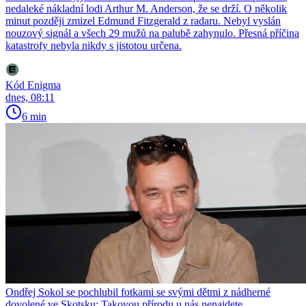
nedaleké nákladní lodi Arthur M. Anderson, že se drží. O několik
minut později zmizel Edmund Fitzgerald z radaru. Nebyl vyslán
nouzový signál a všech 29 mužů na palubě zahynulo. Přesná příčina
katastrofy nebyla nikdy s jistotou určena.
Kód Enigma
dnes, 08:11
6 min
Ondřej Sokol se pochlubil fotkami se svými dětmi z nádherné
dovolené ve Skotsku: Takovou přírodu u nás nenajdete