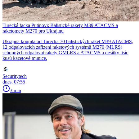
Turecká facka Putinovi: Balistické rakety M39 ATACMS a
raketomety M270 pro Ukrajinu
Ukrajina koupila od Turecka 70 balistických raket M39 ATACMS,
12 odpalovacích zařízení raketových systémů M270 (MLRS)
schopných odpalovat rakety GMLRS a ATACMS a desítky tisíc
kusů kazetové munice.
Securitytech
dnes, 07:55
3 min