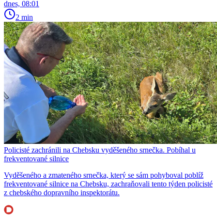
dnes, 08:01
2 min
Policisté zachránili na Chebsku vyděšeného srnečka. Pobíhal u
frekventované silnice
Vyděšeného a zmateného srnečka, který se sám pohyboval poblíž
frekventované silnice na Chebsku, zachraňovali tento týden policisté
z chebského dopravního inspektorátu.