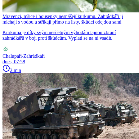
Mravenci, mšice i housenky nesnášejí kurkumu. Zahrádkáři ji
míchají s vodou a stříkají přímo na listy, škůdci odejdou sami
Kurkuma je díky svým nesčetným výhodám tajnou zbraní
zahrádkářů v boji proti škůdcům. Vyplatí se na ni vsadit.
Chalupáři-Zahrádkáři
dnes, 07:58
2 min