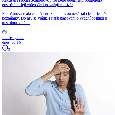
Rakušan si podal Schillerovou, ze které udělal terč potupného
posměchu: Její video Češi považují za bizár
Rakušanova reakce na Alenu Schillerovou nezůstala jen u jedné
poznámky. Do hry se vrátila i starší hlasování o vydání politiků k
trestnímu stíhání.
In-lifestyle.cz
dnes, 08:16
3 min