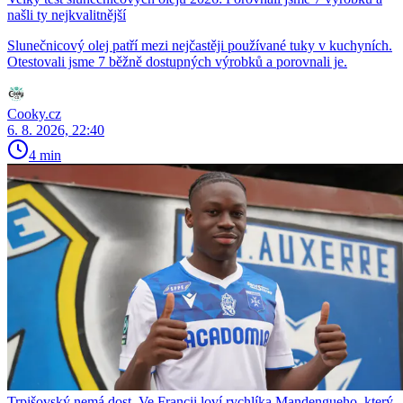
našli ty nejkvalitnější
Slunečnicový olej patří mezi nejčastěji používané tuky v kuchyních.
Otestovali jsme 7 běžně dostupných výrobků a porovnali je.
Cooky.cz
6. 8. 2026, 22:40
4 min
Trpišovský nemá dost. Ve Francii loví rychlíka Mandengueho, který