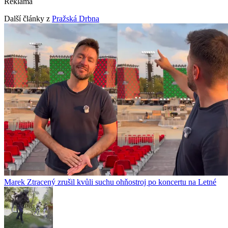
Reklama
Další články z
Pražská Drbna
Marek Ztracený zrušil kvůli suchu ohňostroj po koncertu na Letné