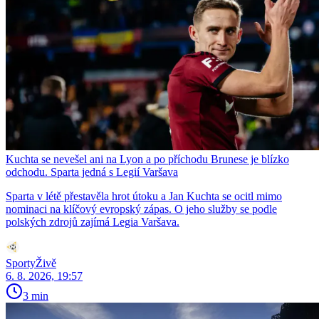
Kuchta se nevešel ani na Lyon a po příchodu Brunese je blízko
odchodu. Sparta jedná s Legií Varšava
Sparta v létě přestavěla hrot útoku a Jan Kuchta se ocitl mimo
nominaci na klíčový evropský zápas. O jeho služby se podle
polských zdrojů zajímá Legia Varšava.
SportyŽivě
6. 8. 2026, 19:57
3 min