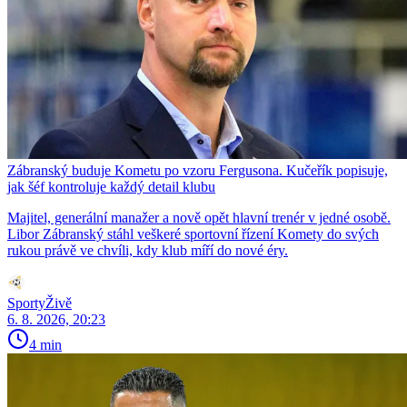
Zábranský buduje Kometu po vzoru Fergusona. Kučeřík popisuje,
jak šéf kontroluje každý detail klubu
Majitel, generální manažer a nově opět hlavní trenér v jedné osobě.
Libor Zábranský stáhl veškeré sportovní řízení Komety do svých
rukou právě ve chvíli, kdy klub míří do nové éry.
SportyŽivě
6. 8. 2026, 20:23
4 min