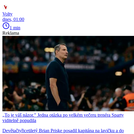
Volty
dnes, 01:00
1 min
Reklama
„To je váš názor." Jedna otázka po velkém večeru trenéra Sparty
viditelně popudila
Devětačtyřicetiletý Brian Priske posadil kapitána na lavičku a do