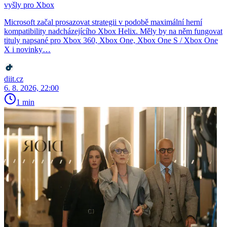
vyšly pro Xbox
Microsoft začal prosazovat strategii v podobě maximální herní
kompatibility nadcházejícího Xbox Helix. Měly by na něm fungovat
tituly napsané pro Xbox 360, Xbox One, Xbox One S / Xbox One
X i novinky…
diit.cz
6. 8. 2026, 22:00
1 min