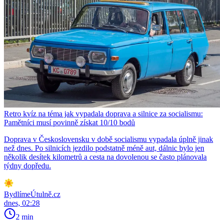
Retro kvíz na téma jak vypadala doprava a silnice za socialismu:
Pamětníci musí povinně získat 10/10 bodů
Doprava v Československu v době socialismu vypadala úplně jinak
než dnes. Po silnicích jezdilo podstatně méně aut, dálnic bylo jen
několik desítek kilometrů a cesta na dovolenou se často plánovala
týdny dopředu.
BydlímeÚtulně.cz
dnes, 02:28
2 min