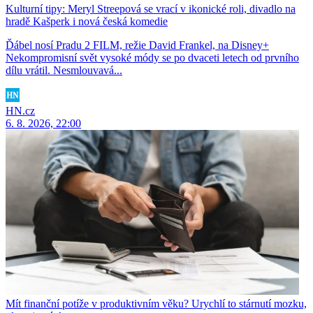
Kulturní tipy: Meryl Streepová se vrací v ikonické roli, divadlo na
hradě Kašperk i nová česká komedie
Ďábel nosí Pradu 2 FILM, režie David Frankel, na Disney+
Nekompromisní svět vysoké módy se po dvaceti letech od prvního
dílu vrátil. Nesmlouvavá...
HN.cz
6. 8. 2026, 22:00
Mít finanční potíže v produktivním věku? Urychlí to stárnutí mozku,