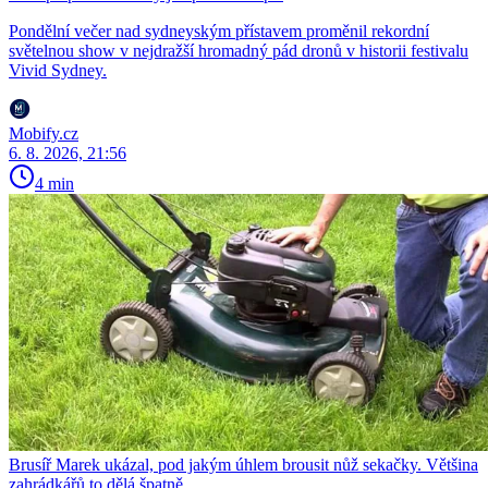
Pondělní večer nad sydneyským přístavem proměnil rekordní
světelnou show v nejdražší hromadný pád dronů v historii festivalu
Vivid Sydney.
Mobify.cz
6. 8. 2026, 21:56
4 min
Brusíř Marek ukázal, pod jakým úhlem brousit nůž sekačky. Většina
zahrádkářů to dělá špatně