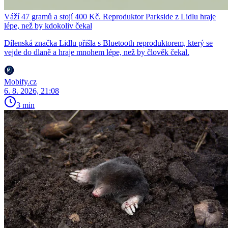
Váží 47 gramů a stojí 400 Kč. Reproduktor Parkside z Lidlu hraje
lépe, než by kdokoliv čekal
Dílenská značka Lidlu přišla s Bluetooth reproduktorem, který se
vejde do dlaně a hraje mnohem lépe, než by člověk čekal.
Mobify.cz
6. 8. 2026, 21:08
3 min