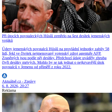
Při útocích povstaleckých Húsíů zemřelo na šest desítek jemenských
vojáků
Údery jemenských povstalců Húsíů na provládní jednotky zabily 58
lidí, řekl ve čtvrtek nejmenovaný vojenský zdroj agentuře AFP.
Zraněných jsou podle něj desítky. Předchozí údaje uváděly zhruba
čtyři desítky mrtvých. Mohlo by se tak jednat o nejkrvavější útok
povstalců v Jemenu od příměří z roku 2022.
Aktuálně.cz - Zprávy
6. 8. 2026, 20:27
Reklama