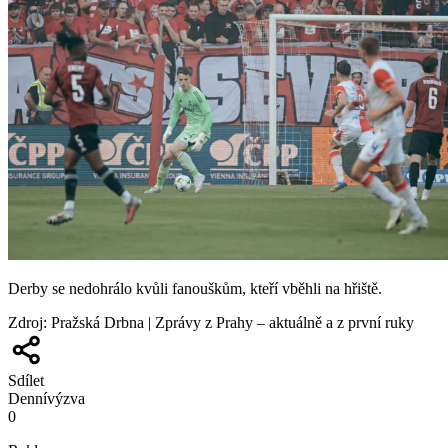
Derby se nedohrálo kvůli fanouškům, kteří vběhli na hřiště.
Zdroj
:
Pražská Drbna | Zprávy z Prahy – aktuálně a z první ruky
Sdílet
Denní
výzva
0