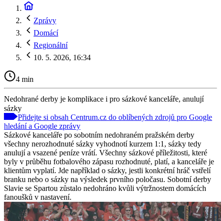
Zprávy
Domácí
Regionální
10. 5. 2026, 16:34
4 min
Nedohrané derby je komplikace i pro sázkové kanceláře, anulují
sázky
Přidejte si obsah Centrum.cz do oblíbených zdrojů pro Google
hledání a Google zprávy
Sázkové kanceláře po sobotním nedohraném pražském derby
všechny nerozhodnuté sázky vyhodnotí kurzem 1:1, sázky tedy
anulují a vsazené peníze vrátí. Všechny sázkové příležitosti, které
byly v průběhu fotbalového zápasu rozhodnuté, platí, a kanceláře je
klientům vyplatí. Jde například o sázky, jestli konkrétní hráč vstřelí
branku nebo o sázky na výsledek prvního poločasu. Sobotní derby
Slavie se Spartou zůstalo nedohráno kvůli výtržnostem domácích
fanoušků v nastavení.