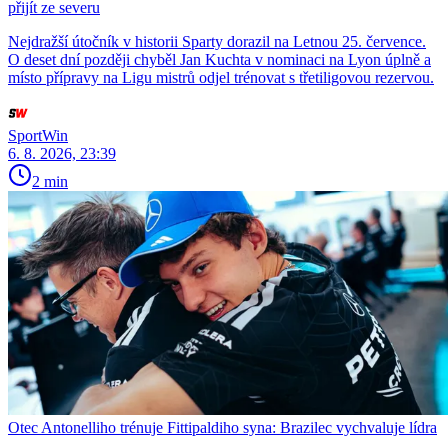
přijít ze severu
Nejdražší útočník v historii Sparty dorazil na Letnou 25. července.
O deset dní později chyběl Jan Kuchta v nominaci na Lyon úplně a
místo přípravy na Ligu mistrů odjel trénovat s třetiligovou rezervou.
SportWin
6. 8. 2026, 23:39
2 min
Otec Antonelliho trénuje Fittipaldiho syna: Brazilec vychvaluje lídra