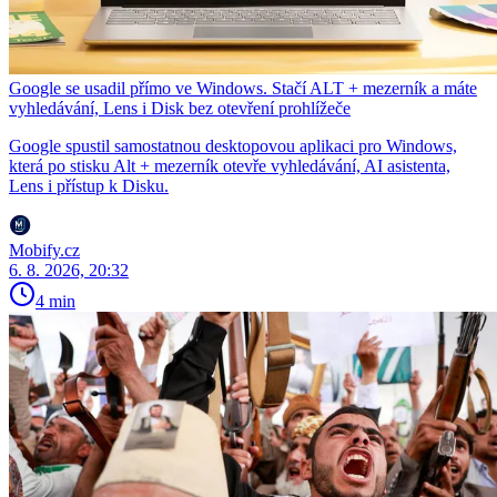
Google se usadil přímo ve Windows. Stačí ALT + mezerník a máte
vyhledávání, Lens i Disk bez otevření prohlížeče
Google spustil samostatnou desktopovou aplikaci pro Windows,
která po stisku Alt + mezerník otevře vyhledávání, AI asistenta,
Lens i přístup k Disku.
Mobify.cz
6. 8. 2026, 20:32
4 min