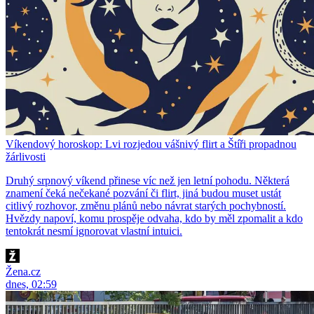
Víkendový horoskop: Lvi rozjedou vášnivý flirt a Štíři propadnou
žárlivosti
Druhý srpnový víkend přinese víc než jen letní pohodu. Některá
znamení čeká nečekané pozvání či flirt, jiná budou muset ustát
citlivý rozhovor, změnu plánů nebo návrat starých pochybností.
Hvězdy napoví, komu prospěje odvaha, kdo by měl zpomalit a kdo
tentokrát nesmí ignorovat vlastní intuici.
Žena.cz
dnes, 02:59