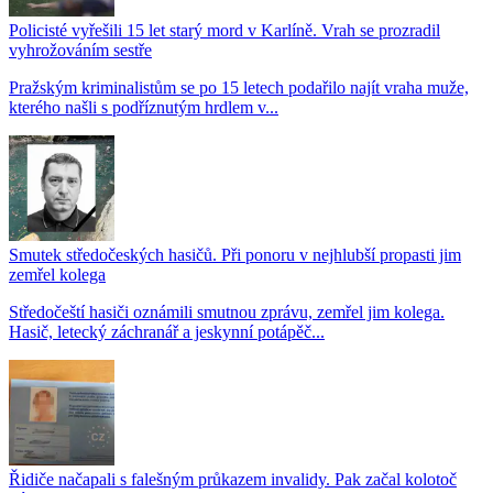
Policisté vyřešili 15 let starý mord v Karlíně. Vrah se prozradil
vyhrožováním sestře
Pražským kriminalistům se po 15 letech podařilo najít vraha muže,
kterého našli s podříznutým hrdlem v...
Smutek středočeských hasičů. Při ponoru v nejhlubší propasti jim
zemřel kolega
Středočeští hasiči oznámili smutnou zprávu, zemřel jim kolega.
Hasič, letecký záchranář a jeskynní potápěč...
Řidiče načapali s falešným průkazem invalidy. Pak začal kolotoč