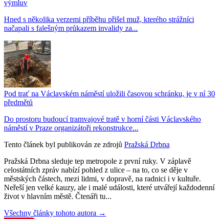
výmluv
Hned s několika verzemi příběhu přišel muž, kterého strážníci
načapali s falešným průkazem invalidy za...
Pod trať na Václavském náměstí uložili časovou schránku, je v ní 30
předmětů
Do prostoru budoucí tramvajové tratě v horní části Václavského
náměstí v Praze organizátoři rekonstrukce...
Tento článek byl publikován ze zdrojů
Pražská Drbna
Pražská Drbna sleduje tep metropole z první ruky. V záplavě
celostátních zpráv nabízí pohled z ulice – na to, co se děje v
městských částech, mezi lidmi, v dopravě, na radnici i v kultuře.
Neřeší jen velké kauzy, ale i malé události, které utvářejí každodenní
život v hlavním městě. Čtenáři tu...
Všechny články tohoto autora →