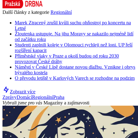
Další články z kategorie
Regionální
Marek Ztracený zrušil kvůli suchu ohňostroj po koncertu na
Letné
Žloutenka ustupuje. Na jihu Moravy se nakazilo nejméně lidí
od začátku roku
Studenti zaplnili koleje v Olomouci rychleji než loni. UP řeší
rozšíření kapacit
Příměstské vlaky v Praze a okolí budou od roku 2030
provozovat České dráhy
Náměstí v České Lípě dostane novou dlažbu. Vznikne i obrys
bývalého kostela
O převodu letiště v Karlových Varech se rozhodne na podzim
Zobrazit více
Zprávy
Domácí
Regionální
Praha
Vybrali jsme pro vás
Magazíny a zajímavosti