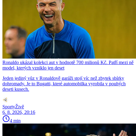
Ronaldo ukázal kolekci aut v hodnotě 700 milionů Kč. Patří mezi ně
model, kterých vzniklo jen deset
Jeden jediný vůz v Ronaldově garáži stojí víc než zbytek sbírky
dohromady. Je to Bugatti, které automobilka vyrobila v pouhých
deseti kusech.
SportyŽivě
6. 8. 2026, 20:16
4 min