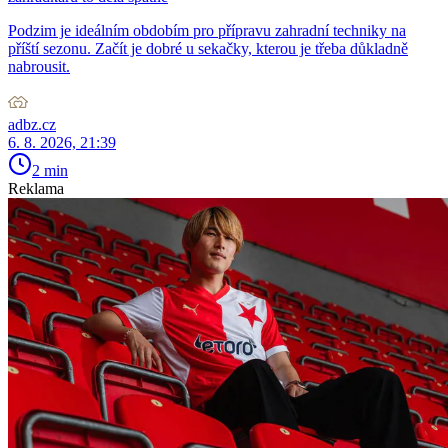
Podzim je ideálním obdobím pro přípravu zahradní techniky na
příští sezonu. Začít je dobré u sekačky, kterou je třeba důkladně
nabrousit.
adbz.cz
6. 8. 2026, 21:39
2 min
Reklama