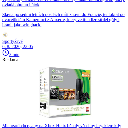
ovládá obranu i útok
Slavia po sedmi letních posilách míří znovu do Francie, tentokrát po
dvacetiletém Kamerunci z Auxerre, který ve třetí lize střílel góly i
bránil jako wingback.
SportyŽivě
6. 8. 2026, 22:05
3 min
Reklama
Microsoft chce, aby na Xbox Helix běhaly všechny hry, které kdy