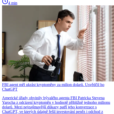
4 min
FBI agent měl ukrást kryptoměny za milion dolarů. Usvědčil ho
ChatGPT
Americké úřady obvinily bývalého agenta FBI Patricka Stevena
Yarocha z odcizení kryptoměn v hodnotě přibližně jednoho milionu
dolarů. Mezi nejzajímavější důkazy patří jeho konverzace s
ChatGPT, ve kterých údajně řešil investování peněz i odchod z