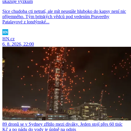
ukazuje výzkum
Sice chudoba cti netratí, ale mít neustále hluboko do kapsy není nic
příjemného. Tým britských vědců pod vedením Praveethy
Patalayové z londýnské...
HN.cz
6. 8. 2026, 22:00
89 dronů se v Sydney zřítilo mezi diváky. Jeden stojí přes 60 tisíc
Kč a po pádu do vody je úplně na odpis