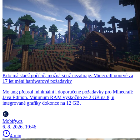
Kdo má starší počítač, možná si už nezahraje. Minecraft poprvé za
17 let mění hardwarové požadavky
Mojang přepsal minimální i doporučené požadavky pro Minecraft:
Java Edition. Minimum RAM vyskočilo ze 2 GB na 8, u
integrované grafiky dokonce na 12 GB.
Mobify.cz
6. 8. 2026, 19:46
4 min