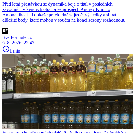
Před letní přestávkou se dynamika boje o titul v posledních
závodních víkendech otočila ve prospěch Andrey Kimiho
Antonelliho. Ital dokáže pravidelně zajíždět výsledky a sbírat
důležité body, které mohou v součtu na konci sezony rozhodnout.
SvětFormule.cz
6. 8. 2026, 22:47
1 min
Velký test slunečnicových olejů 2026: Porovnali jsme 7 výrobků a