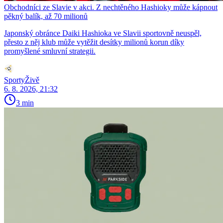
Obchodníci ze Slavie v akci. Z nechtěného Hashioky může kápnout
pěkný balík, až 70 milionů
Japonský obránce Daiki Hashioka ve Slavii sportovně neuspěl,
přesto z něj klub může vytěžit desítky milionů korun díky
promyšlené smluvní strategii.
SportyŽivě
6. 8. 2026, 21:32
3 min