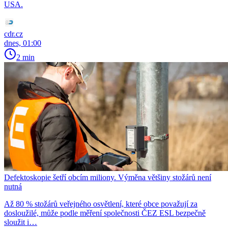
USA.
cdr.cz
dnes, 01:00
2 min
Defektoskopie šetří obcím miliony. Výměna většiny stožárů není
nutná
Až 80 % stožárů veřejného osvětlení, které obce považují za
dosloužilé, může podle měření společnosti ČEZ ESL bezpečně
sloužit i…