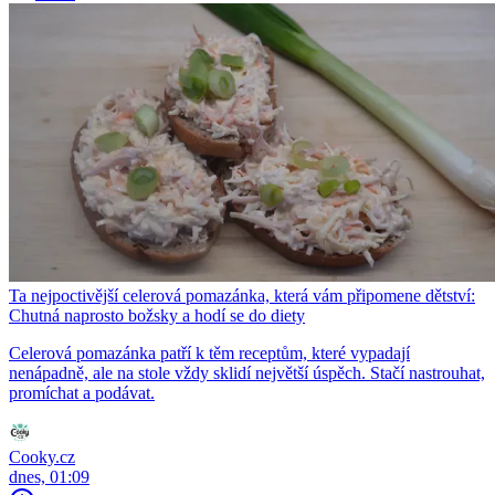
Ta nejpoctivější celerová pomazánka, která vám připomene dětství:
Chutná naprosto božsky a hodí se do diety
Celerová pomazánka patří k těm receptům, které vypadají
nenápadně, ale na stole vždy sklidí největší úspěch. Stačí nastrouhat,
promíchat a podávat.
Cooky.cz
dnes, 01:09