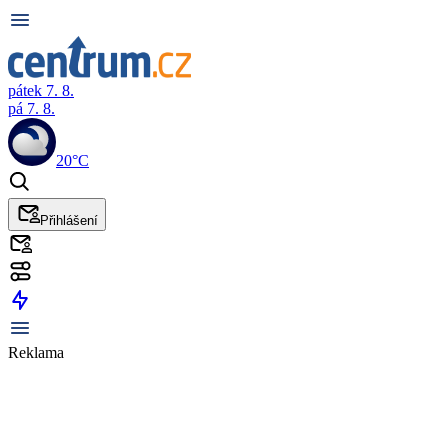
pátek 7. 8.
pá 7. 8.
20°C
Přihlášení
Reklama