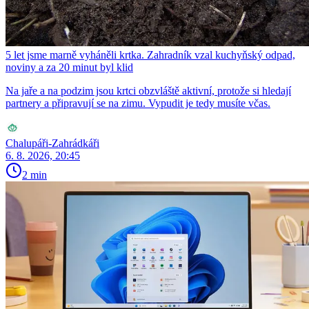
5 let jsme marně vyháněli krtka. Zahradník vzal kuchyňský odpad,
noviny a za 20 minut byl klid
Na jaře a na podzim jsou krtci obzvláště aktivní, protože si hledají
partnery a připravují se na zimu. Vypudit je tedy musíte včas.
Chalupáři-Zahrádkáři
6. 8. 2026, 20:45
2 min