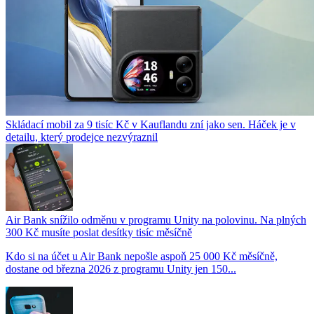
Skládací mobil za 9 tisíc Kč v Kauflandu zní jako sen. Háček je v
detailu, který prodejce nezvýraznil
Air Bank snížilo odměnu v programu Unity na polovinu. Na plných
300 Kč musíte poslat desítky tisíc měsíčně
Kdo si na účet u Air Bank nepošle aspoň 25 000 Kč měsíčně,
dostane od března 2026 z programu Unity jen 150...