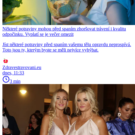
Některé potraviny mohou před spaním zhoršovat trávení i kvalitu
odpočinku. Vyplatí se je večer omezit
Jíst některé potraviny před spaním vašemu tělu opravdu neprospívá.
Toto jsou ty, kterým byste se měli nejvíce vyhýbat.
Zdravestravovani.eu
dnes, 11:33
3 min