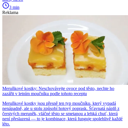
3 min
Reklama
Meruňkové kostky: Neschovávejte ovoce pod těsto, nechte ho
zazářit v letním moučníku podle tohoto receptu
Meruňkové kostky jsou přesně ten typ moučníku, který vypadá
nenápadně, ale u stolu způsobí hotový poprask. Šťavnatá náplň z
čerstvých meruněk, vláčné těsto se smetanou a lehká chuť, která
není přeslazená — to je kombinace, která funguje spolehlivě každé
léto.