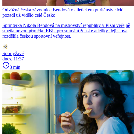
Odvážná česká závodnice Bendová o atletickém puritánství: Mé
pozadí už vidělo celé Česko
Sprinterka Nikola Bendová na mistrovství republiky v Plzni veřejně
smetla novou příručku EBU pro snímání ženské atletiky. Její slova
rozdělila českou sportovní veřejnost.
SportyŽivě
dnes, 11:37
3 min