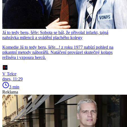
Já to tedy beru, šéfe: Sobota se bál, že přivolal infarkt, tajná
nahrávka milenců a svádění plachého kolegy
Komedie Já to tedy beru, šéfe...! z roku 1977 nabízí pohled na
pikantní metody náborářů. Natáčení provázel skutečný kolaps
režiséra i vzpoura herců.
V Telce
dnes, 11:29
3 min
Reklama