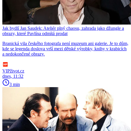
Jak bydlí Jan Saudek: Ateliér plný chaosu, zahrada jako džungle a
obrazy, které Pavlína odmítá prodat
Branická vila českého fotografa není muzeum ani galerie. Je to dům,
kde se legenda doslova vrší mezi dětské výrobky, knihy v krabicích
a nedokončené obrazy.
VIPživot.cz
dnes, 11:32
3 min