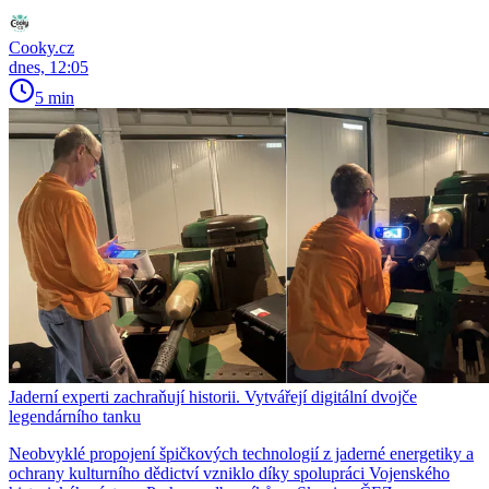
Cooky.cz
dnes, 12:05
5 min
Jaderní experti zachraňují historii. Vytvářejí digitální dvojče
legendárního tanku
Neobvyklé propojení špičkových technologií z jaderné energetiky a
ochrany kulturního dědictví vzniklo díky spolupráci Vojenského