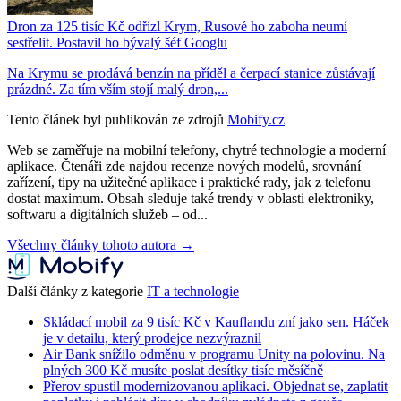
Dron za 125 tisíc Kč odřízl Krym, Rusové ho zaboha neumí
sestřelit. Postavil ho bývalý šéf Googlu
Na Krymu se prodává benzín na příděl a čerpací stanice zůstávají
prázdné. Za tím vším stojí malý dron,...
Tento článek byl publikován ze zdrojů
Mobify.cz
Web se zaměřuje na mobilní telefony, chytré technologie a moderní
aplikace. Čtenáři zde najdou recenze nových modelů, srovnání
zařízení, tipy na užitečné aplikace i praktické rady, jak z telefonu
dostat maximum. Obsah sleduje také trendy v oblasti elektroniky,
softwaru a digitálních služeb – od...
Všechny články tohoto autora →
Další články z kategorie
IT a technologie
Skládací mobil za 9 tisíc Kč v Kauflandu zní jako sen. Háček
je v detailu, který prodejce nezvýraznil
Air Bank snížilo odměnu v programu Unity na polovinu. Na
plných 300 Kč musíte poslat desítky tisíc měsíčně
Přerov spustil modernizovanou aplikaci. Objednat se, zaplatit