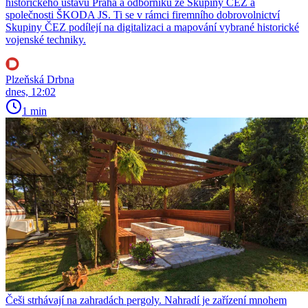
historického ústavu Praha a odborníků ze Skupiny ČEZ a
společnosti ŠKODA JS. Ti se v rámci firemního dobrovolnictví
Skupiny ČEZ podílejí na digitalizaci a mapování vybrané historické
vojenské techniky.
Plzeňská Drbna
dnes, 12:02
1 min
Češi strhávají na zahradách pergoly. Nahradí je zařízení mnohem