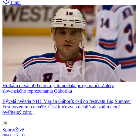
3 min
Holkám dával 500 euro a já to udělala pro jeho oči. Zálety
slovenského reprezentanta Gáboríka
Bývalá hvězda NHL Marián Gáborík čelí po festivalu Big Summer
Fest tvrzením o nevěře. Část klíčových detailů ale zatím nemá
ověřitelný zdroj.
SportyŽivě
dnes, 12:10