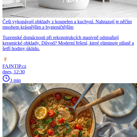
Češi vykopávají obklady z koupelen a kuchyní. Nahrazují je něčím
mnohem krásnějším a hygieničtějším
Tuzemské domácnosti při rekonstrukcích masivně odstraňují
keramické obklady. Důvod? Moderní řešení, které eliminuje plísně a
šetří hodiny úklidu.
FAJNTIP.cz
dnes, 12:30
3 min