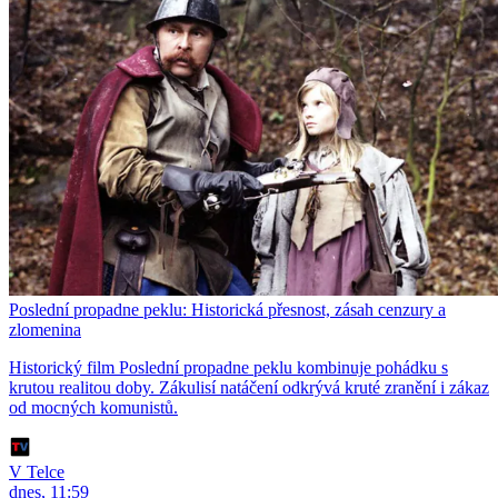
Poslední propadne peklu: Historická přesnost, zásah cenzury a
zlomenina
Historický film Poslední propadne peklu kombinuje pohádku s
krutou realitou doby. Zákulisí natáčení odkrývá kruté zranění i zákaz
od mocných komunistů.
V Telce
dnes, 11:59