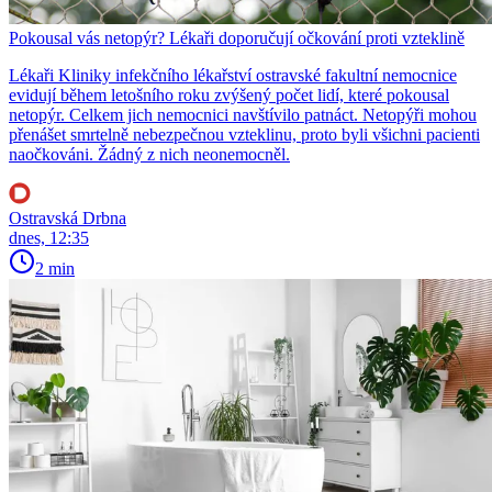
Pokousal vás netopýr? Lékaři doporučují očkování proti vzteklině
Lékaři Kliniky infekčního lékařství ostravské fakultní nemocnice
evidují během letošního roku zvýšený počet lidí, které pokousal
netopýr. Celkem jich nemocnici navštívilo patnáct. Netopýři mohou
přenášet smrtelně nebezpečnou vzteklinu, proto byli všichni pacienti
naočkováni. Žádný z nich neonemocněl.
Ostravská Drbna
dnes, 12:35
2 min