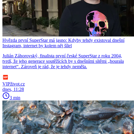
Hvězda první SuperStar má jasno: Kdyby tehdy existoval dnešní
Instagram, internet by kolem něj šílel
Julián Záhorovský, finalista první české SuperStar z roku 2004,
tvrdí, že jeho generace soutěžících by s dnešními sítěmi „bourala
internet“. Zároveň je rád, že je tehdy neměla.
VIPživot.cz
dnes, 11:28
3 min