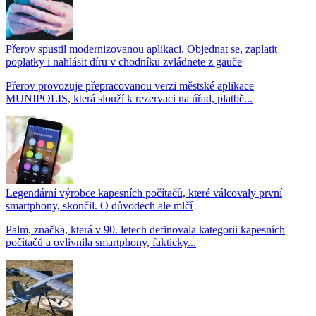
Přerov spustil modernizovanou aplikaci. Objednat se, zaplatit
poplatky i nahlásit díru v chodníku zvládnete z gauče
Přerov provozuje přepracovanou verzi městské aplikace
MUNIPOLIS, která slouží k rezervaci na úřad, platbě...
Legendární výrobce kapesních počítačů, které válcovaly první
smartphony, skončil. O důvodech ale mlčí
Palm, značka, která v 90. letech definovala kategorii kapesních
počítačů a ovlivnila smartphony, fakticky...