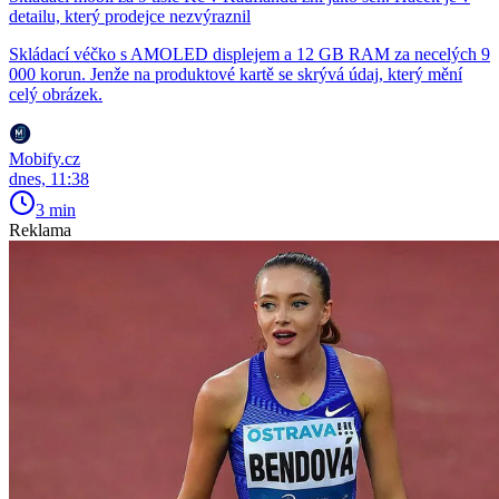
detailu, který prodejce nezvýraznil
Skládací véčko s AMOLED displejem a 12 GB RAM za necelých 9
000 korun. Jenže na produktové kartě se skrývá údaj, který mění
celý obrázek.
Mobify.cz
dnes, 11:38
3 min
Reklama