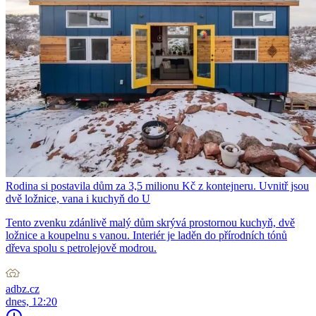
Rodina si postavila dům za 3,5 milionu Kč z kontejneru. Uvnitř jsou
dvě ložnice, vana i kuchyň do U
Tento zvenku zdánlivě malý dům skrývá prostornou kuchyň, dvě
ložnice a koupelnu s vanou. Interiér je laděn do přírodních tónů
dřeva spolu s petrolejově modrou.
adbz.cz
dnes, 12:20