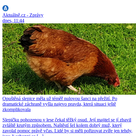
Aktuálně.cz - Zprávy
dnes, 11:44
Opuštěná slepice měla už téměř nulovou šanci na přežití. Po
dramatické záchraně vyšla najevo pravda, která situaci ještě
zkomplikovala
Slepičku pohozenou v lese čekal těžký osud. Její majitel se jí zbavil
zvláště krutým způsobem. Naštěstí šel kolem dobrý muž, který
zavolal pomoc právě včas. Lidé by si měli pořizovat zvíře jen tehdy,