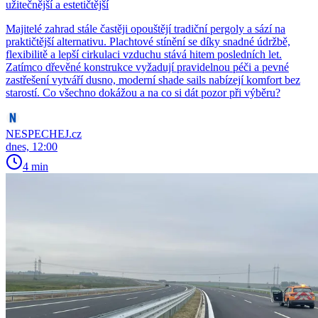
užitečnější a estetičtější
Majitelé zahrad stále častěji opouštějí tradiční pergoly a sází na
praktičtější alternativu. Plachtové stínění se díky snadné údržbě,
flexibilitě a lepší cirkulaci vzduchu stává hitem posledních let.
Zatímco dřevěné konstrukce vyžadují pravidelnou péči a pevné
zastřešení vytváří dusno, moderní shade sails nabízejí komfort bez
starostí. Co všechno dokážou a na co si dát pozor při výběru?
NESPECHEJ.cz
dnes, 12:00
4 min