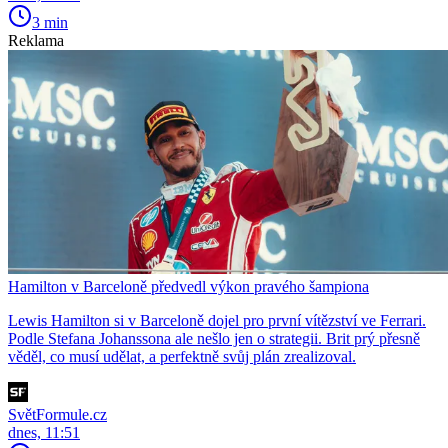
3 min
Reklama
Hamilton v Barceloně předvedl výkon pravého šampiona
Lewis Hamilton si v Barceloně dojel pro první vítězství ve Ferrari.
Podle Stefana Johanssona ale nešlo jen o strategii. Brit prý přesně
věděl, co musí udělat, a perfektně svůj plán zrealizoval.
SvětFormule.cz
dnes, 11:51