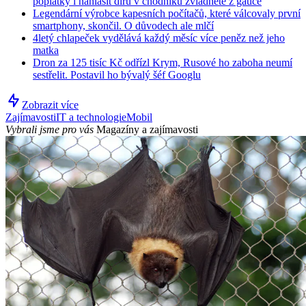
poplatky i nahlásit díru v chodníku zvládnete z gauče
Legendární výrobce kapesních počítačů, které válcovaly první
smartphony, skončil. O důvodech ale mlčí
4letý chlapeček vydělává každý měsíc více peněz než jeho
matka
Dron za 125 tisíc Kč odřízl Krym, Rusové ho zaboha neumí
sestřelit. Postavil ho bývalý šéf Googlu
Zobrazit více
Zajímavosti
IT a technologie
Mobil
Vybrali jsme pro vás
Magazíny a zajímavosti