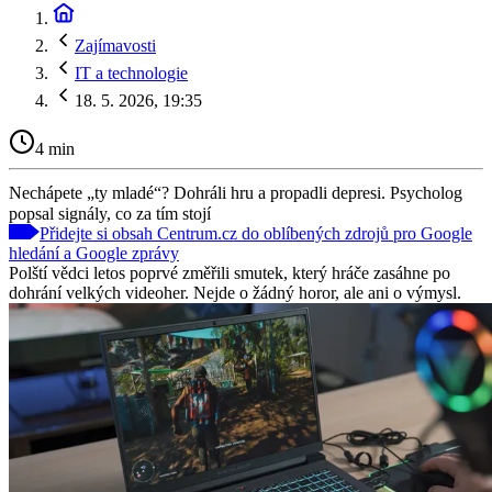
Zajímavosti
IT a technologie
18. 5. 2026, 19:35
4 min
Nechápete „ty mladé“? Dohráli hru a propadli depresi. Psycholog
popsal signály, co za tím stojí
Přidejte si obsah Centrum.cz do oblíbených zdrojů pro Google
hledání a Google zprávy
Polští vědci letos poprvé změřili smutek, který hráče zasáhne po
dohrání velkých videoher. Nejde o žádný horor, ale ani o výmysl.