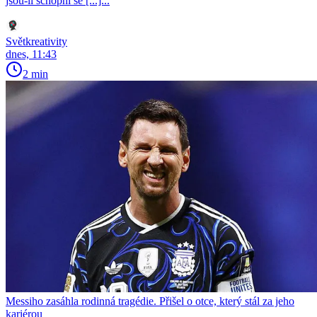
jsou-li schopni se [...]...
Světkreativity
dnes, 11:43
2 min
Messiho zasáhla rodinná tragédie. Přišel o otce, který stál za jeho
kariérou