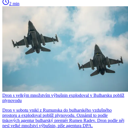
2 min
Dron s velkým množstvím výbušnin explodoval v Bulharsku poblíž
plynovodu
Dron v sobotu vnikl z Rumunska do bulharského vzdušného
prostoru a explodoval poblíž plynovodu. Oznámil to podle
tiskových agentur bulharský premiér Rumen Radev. Dron podle něj
nesl velké množství výbušnin, píše agentura DPA.