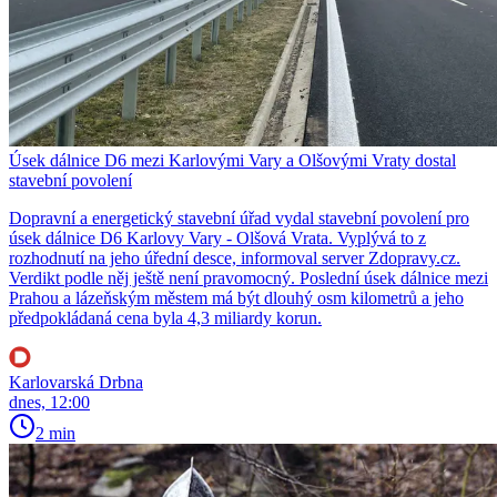
Úsek dálnice D6 mezi Karlovými Vary a Olšovými Vraty dostal
stavební povolení
Dopravní a energetický stavební úřad vydal stavební povolení pro
úsek dálnice D6 Karlovy Vary - Olšová Vrata. Vyplývá to z
rozhodnutí na jeho úřední desce, informoval server Zdopravy.cz.
Verdikt podle něj ještě není pravomocný. Poslední úsek dálnice mezi
Prahou a lázeňským městem má být dlouhý osm kilometrů a jeho
předpokládaná cena byla 4,3 miliardy korun.
Karlovarská Drbna
dnes, 12:00
2 min