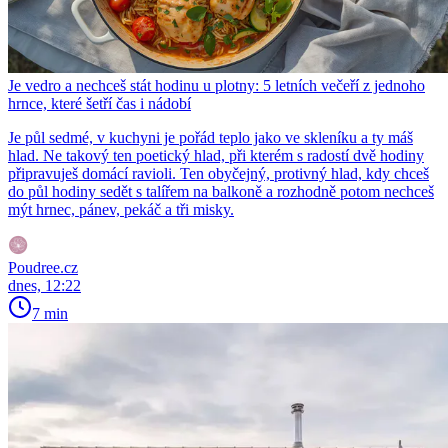
Je vedro a nechceš stát hodinu u plotny: 5 letních večeří z jednoho
hrnce, které šetří čas i nádobí
Je půl sedmé, v kuchyni je pořád teplo jako ve skleníku a ty máš
hlad. Ne takový ten poetický hlad, při kterém s radostí dvě hodiny
připravuješ domácí ravioli. Ten obyčejný, protivný hlad, kdy chceš
do půl hodiny sedět s talířem na balkoně a rozhodně potom nechceš
mýt hrnec, pánev, pekáč a tři misky.
Poudree.cz
dnes, 12:22
7 min