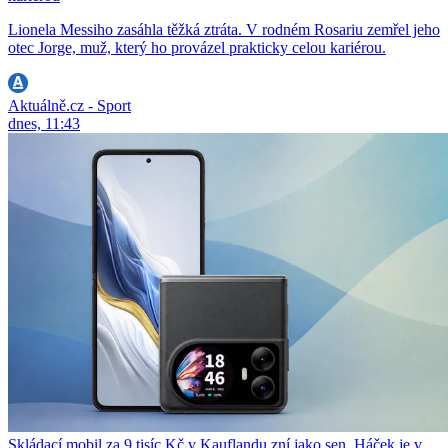
Lionela Messiho zasáhla těžká ztráta. V rodném Rosariu zemřel jeho
otec Jorge, muž, který ho provázel prakticky celou kariérou.
Aktuálně.cz - Sport
dnes, 11:43
Skládací mobil za 9 tisíc Kč v Kauflandu zní jako sen. Háček je v