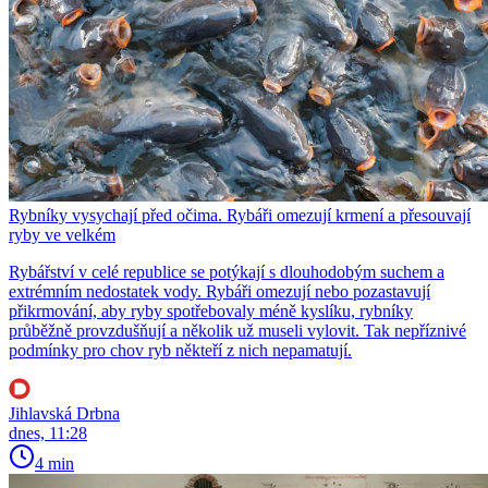
Rybníky vysychají před očima. Rybáři omezují krmení a přesouvají
ryby ve velkém
Rybářství v celé republice se potýkají s dlouhodobým suchem a
extrémním nedostatek vody. Rybáři omezují nebo pozastavují
přikrmování, aby ryby spotřebovaly méně kyslíku, rybníky
průběžně provzdušňují a několik už museli vylovit. Tak nepříznivé
podmínky pro chov ryb někteří z nich nepamatují.
Jihlavská Drbna
dnes, 11:28
4 min