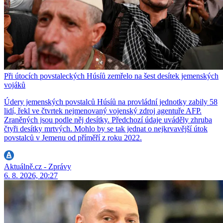
Při útocích povstaleckých Húsíů zemřelo na šest desítek jemenských
vojáků
Údery jemenských povstalců Húsíů na provládní jednotky zabily 58
lidí, řekl ve čtvrtek nejmenovaný vojenský zdroj agentuře AFP.
Zraněných jsou podle něj desítky. Předchozí údaje uváděly zhruba
čtyři desítky mrtvých. Mohlo by se tak jednat o nejkrvavější útok
povstalců v Jemenu od příměří z roku 2022.
Aktuálně.cz - Zprávy
6. 8. 2026, 20:27