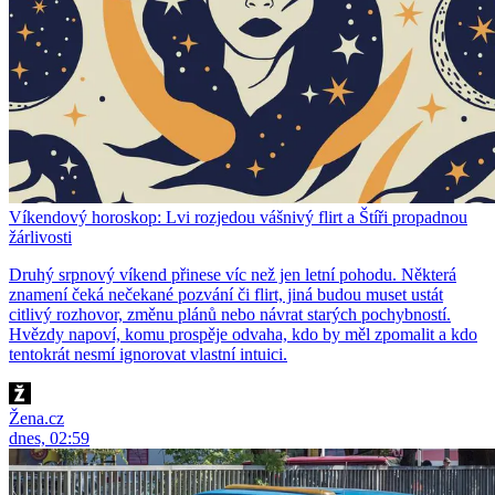
Víkendový horoskop: Lvi rozjedou vášnivý flirt a Štíři propadnou
žárlivosti
Druhý srpnový víkend přinese víc než jen letní pohodu. Některá
znamení čeká nečekané pozvání či flirt, jiná budou muset ustát
citlivý rozhovor, změnu plánů nebo návrat starých pochybností.
Hvězdy napoví, komu prospěje odvaha, kdo by měl zpomalit a kdo
tentokrát nesmí ignorovat vlastní intuici.
Žena.cz
dnes, 02:59