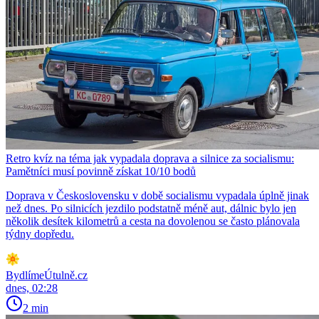
Retro kvíz na téma jak vypadala doprava a silnice za socialismu:
Pamětníci musí povinně získat 10/10 bodů
Doprava v Československu v době socialismu vypadala úplně jinak
než dnes. Po silnicích jezdilo podstatně méně aut, dálnic bylo jen
několik desítek kilometrů a cesta na dovolenou se často plánovala
týdny dopředu.
BydlímeÚtulně.cz
dnes, 02:28
2 min