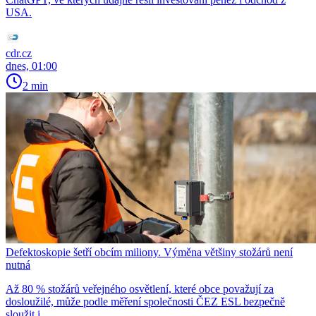
USA.
cdr.cz
dnes, 01:00
2 min
Defektoskopie šetří obcím miliony. Výměna většiny stožárů není
nutná
Až 80 % stožárů veřejného osvětlení, které obce považují za
dosloužilé, může podle měření společnosti ČEZ ESL bezpečně
sloužit i…