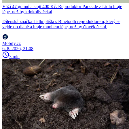
Váží 47 gramů a stojí 400 Kč. Reproduktor Parkside z Lidlu hraje
lépe, než by kdokoliv čekal
Dílenská značka Lidlu přišla s Bluetooth reproduktorem, který se
vejde do dlaně a hraje mnohem lépe, než by člověk čekal.
Mobify.cz
6. 8. 2026, 21:08
3 min