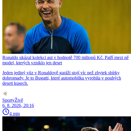
Ronaldo ukázal kolekci aut v hodnotě 700 milionů Kč. Patří mezi ně
model, kterých vzniklo jen deset
Jeden jediný vůz v Ronaldově garáži stojí víc než zbytek sbírky
dohromady. Je to Bugatti, které automobilka vyrobila v pouhých
deseti kusech.
SportyŽivě
6. 8. 2026, 20:16
4 min