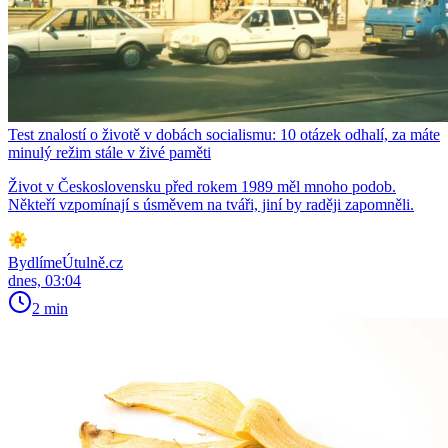
Test znalostí o životě v dobách socialismu: 10 otázek odhalí, za máte
minulý režim stále v živé paměti
Život v Československu před rokem 1989 měl mnoho podob.
Někteří vzpomínají s úsměvem na tváři, jiní by raději zapomněli.
BydlímeÚtulně.cz
dnes, 03:04
2 min