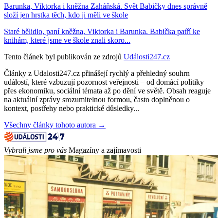
Barunka, Viktorka i kněžna Zaháňská. Svět Babičky dnes správně
složí jen hrstka těch, kdo ji měli ve škole
Staré bělidlo, paní kněžna, Viktorka i Barunka. Babička patří ke
knihám, které jsme ve škole znali skoro...
Tento článek byl publikován ze zdrojů
Události247.cz
Články z Udalosti247.cz přinášejí rychlý a přehledný souhrn
událostí, které vzbuzují pozornost veřejnosti – od domácí politiky
přes ekonomiku, sociální témata až po dění ve světě. Obsah reaguje
na aktuální zprávy srozumitelnou formou, často doplněnou o
kontext, postřehy nebo praktické důsledky...
Všechny články tohoto autora →
Vybrali jsme pro vás
Magazíny a zajímavosti