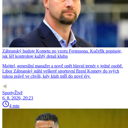
Zábranský buduje Kometu po vzoru Fergusona. Kučeřík popisuje,
jak šéf kontroluje každý detail klubu
Majitel, generální manažer a nově opět hlavní trenér v jedné osobě.
Libor Zábranský stáhl veškeré sportovní řízení Komety do svých
rukou právě ve chvíli, kdy klub míří do nové éry.
SportyŽivě
6. 8. 2026, 20:23
4 min