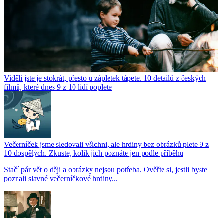
Viděli jste je stokrát, přesto u zápletek tápete. 10 detailů z českých
filmů, které dnes 9 z 10 lidí poplete
Večerníček jsme sledovali všichni, ale hrdiny bez obrázků plete 9 z
10 dospělých. Zkuste, kolik jich poznáte jen podle příběhu
Stačí pár vět o ději a obrázky nejsou potřeba. Ověřte si, jestli byste
poznali slavné večerníčkové hrdiny...