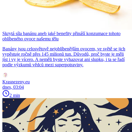
Skrytá síla banánu aneb jaké benefity přináší konzumace tohoto
oblíbeného ovoce našemu tělu
Banány jsou celosvětově nejoblíbenějším ovocem, ve světě se jich
vypěstuje ročně přes 145 milionů tun. Důvodů, proč byste je měli
jíst i vy je vícero. A neměli byste vyhazovat ani slupku, i ta se řadí
podle výzkumů vědců mezi superpotraviny.
Krasnezeny.eu
dnes, 03:04
2 min