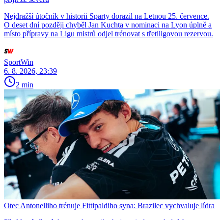
Nejdražší útočník v historii Sparty dorazil na Letnou 25. července.
O deset dní později chyběl Jan Kuchta v nominaci na Lyon úplně a
místo přípravy na Ligu mistrů odjel trénovat s třetiligovou rezervou.
SportWin
6. 8. 2026, 23:39
2 min
Otec Antonelliho trénuje Fittipaldiho syna: Brazilec vychvaluje lídra