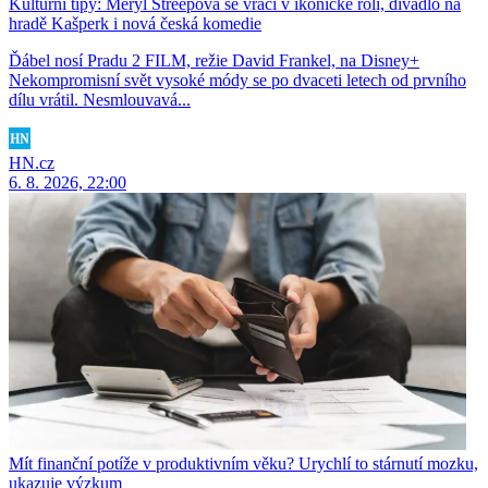
Kulturní tipy: Meryl Streepová se vrací v ikonické roli, divadlo na
hradě Kašperk i nová česká komedie
Ďábel nosí Pradu 2 FILM, režie David Frankel, na Disney+
Nekompromisní svět vysoké módy se po dvaceti letech od prvního
dílu vrátil. Nesmlouvavá...
HN.cz
6. 8. 2026, 22:00
Mít finanční potíže v produktivním věku? Urychlí to stárnutí mozku,
ukazuje výzkum