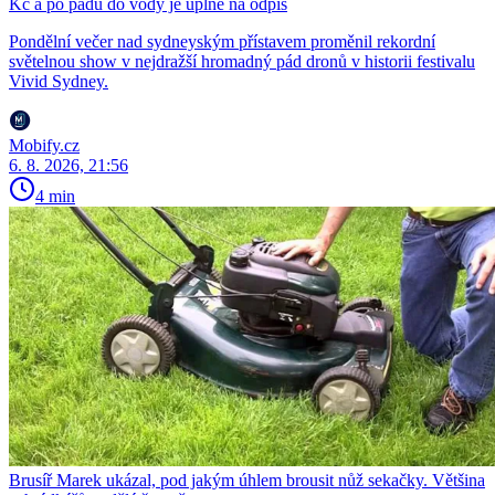
Kč a po pádu do vody je úplně na odpis
Pondělní večer nad sydneyským přístavem proměnil rekordní
světelnou show v nejdražší hromadný pád dronů v historii festivalu
Vivid Sydney.
Mobify.cz
6. 8. 2026, 21:56
4 min
Brusíř Marek ukázal, pod jakým úhlem brousit nůž sekačky. Většina