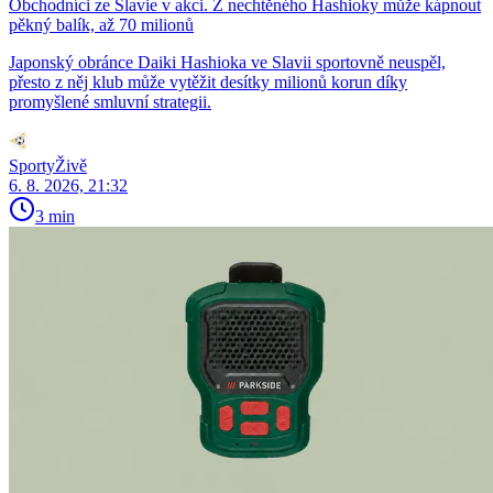
Obchodníci ze Slavie v akci. Z nechtěného Hashioky může kápnout
pěkný balík, až 70 milionů
Japonský obránce Daiki Hashioka ve Slavii sportovně neuspěl,
přesto z něj klub může vytěžit desítky milionů korun díky
promyšlené smluvní strategii.
SportyŽivě
6. 8. 2026, 21:32
3 min