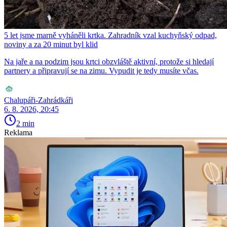
5 let jsme marně vyháněli krtka. Zahradník vzal kuchyňský odpad,
noviny a za 20 minut byl klid
Na jaře a na podzim jsou krtci obzvláště aktivní, protože si hledají
partnery a připravují se na zimu. Vypudit je tedy musíte včas.
Chalupáři-Zahrádkáři
6. 8. 2026, 20:45
2 min
Reklama