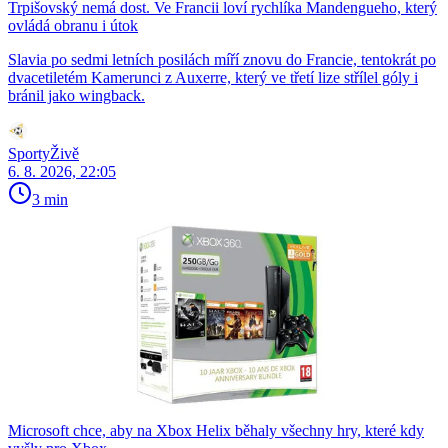
Trpišovský nemá dost. Ve Francii loví rychlíka Mandengueho, který
ovládá obranu i útok
Slavia po sedmi letních posilách míří znovu do Francie, tentokrát po
dvacetiletém Kamerunci z Auxerre, který ve třetí lize střílel góly i
bránil jako wingback.
SportyŽivě
6. 8. 2026, 22:05
3 min
Microsoft chce, aby na Xbox Helix běhaly všechny hry, které kdy