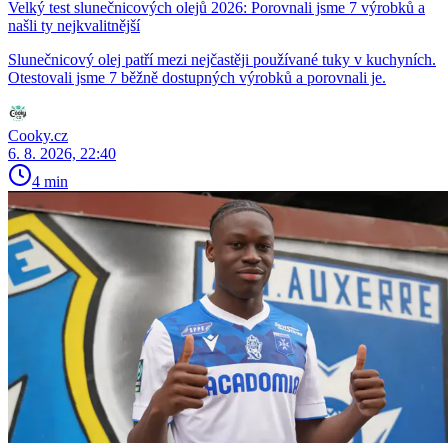
Velký test slunečnicových olejů 2026: Porovnali jsme 7 výrobků a
našli ty nejkvalitnější
Slunečnicový olej patří mezi nejčastěji používané tuky v kuchyních.
Otestovali jsme 7 běžně dostupných výrobků a porovnali je.
Cooky.cz
6. 8. 2026, 22:40
4 min