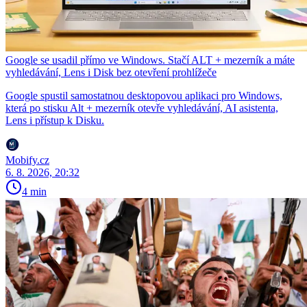
Google se usadil přímo ve Windows. Stačí ALT + mezerník a máte
vyhledávání, Lens i Disk bez otevření prohlížeče
Google spustil samostatnou desktopovou aplikaci pro Windows,
která po stisku Alt + mezerník otevře vyhledávání, AI asistenta,
Lens i přístup k Disku.
Mobify.cz
6. 8. 2026, 20:32
4 min