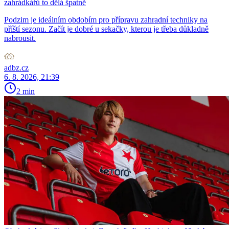
zahrádkářů to dělá špatně
Podzim je ideálním obdobím pro přípravu zahradní techniky na
příští sezonu. Začít je dobré u sekačky, kterou je třeba důkladně
nabrousit.
adbz.cz
6. 8. 2026, 21:39
2 min