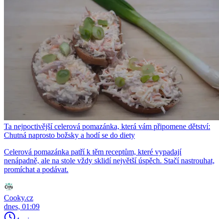
Ta nejpoctivější celerová pomazánka, která vám připomene dětství:
Chutná naprosto božsky a hodí se do diety
Celerová pomazánka patří k těm receptům, které vypadají
nenápadně, ale na stole vždy sklidí největší úspěch. Stačí nastrouhat,
promíchat a podávat.
Cooky.cz
dnes, 01:09