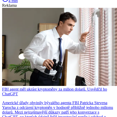
4 min
Reklama
FBI agent měl ukrást kryptoměny za milion dolarů. Usvědčil ho
ChatGPT
Americké úřady obvinily bývalého agenta FBI Patricka Stevena
Yarocha z odcizení kryptoměn v hodnotě přibližně jednoho milionu
dolarů. Mezi nejzajímavější důkazy patří jeho konverzace s
ChatGPT, ve kterých údajně řešil investování peněz i odchod z