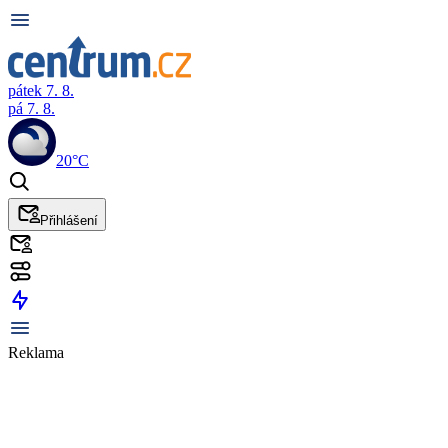
pátek 7. 8.
pá 7. 8.
20°C
Přihlášení
Reklama