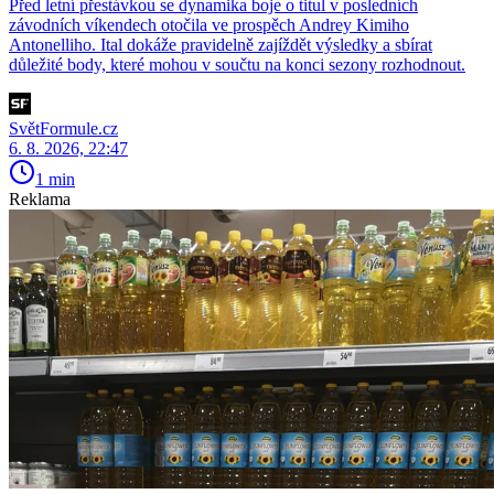
Před letní přestávkou se dynamika boje o titul v posledních
závodních víkendech otočila ve prospěch Andrey Kimiho
Antonelliho. Ital dokáže pravidelně zajíždět výsledky a sbírat
důležité body, které mohou v součtu na konci sezony rozhodnout.
SvětFormule.cz
6. 8. 2026, 22:47
1 min
Reklama