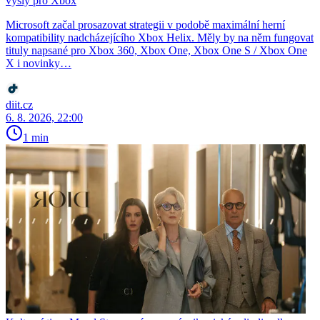
vyšly pro Xbox
Microsoft začal prosazovat strategii v podobě maximální herní
kompatibility nadcházejícího Xbox Helix. Měly by na něm fungovat
tituly napsané pro Xbox 360, Xbox One, Xbox One S / Xbox One
X i novinky…
diit.cz
6. 8. 2026, 22:00
1 min