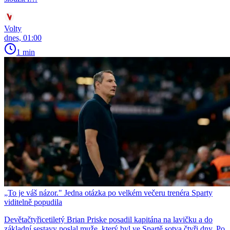
Volty
dnes, 01:00
1 min
„To je váš názor." Jedna otázka po velkém večeru trenéra Sparty
viditelně popudila
Devětačtyřicetiletý Brian Priske posadil kapitána na lavičku a do
základní sestavy poslal muže, který byl ve Spartě sotva čtyři dny. Po