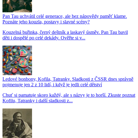
Pan Tau uchvátil celé generace, ale bez nápovědy paměť klame.
Poznáte jeho kouzla, postavy i slavné scény?
Kouzelná buřinka, černý deštník a laskavý úsměv. Pan Tau bavil
děti i dospělé po celé dekády. Ověřte si v...
Ledové bonbony, Kofila, Tatranky. Sladkosti z ČSSR dnes správně
pojmenuje jen 2 z 10 lidí, i když je jedli celé dětství
Chuť si pamatuje skoro každý, ale s názvy je to horší. Zkuste poznat
Kofilu, Tatranky i další sladkosti z...