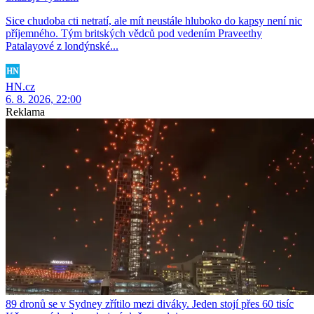
Sice chudoba cti netratí, ale mít neustále hluboko do kapsy není nic
příjemného. Tým britských vědců pod vedením Praveethy
Patalayové z londýnské...
HN.cz
6. 8. 2026, 22:00
Reklama
89 dronů se v Sydney zřítilo mezi diváky. Jeden stojí přes 60 tisíc