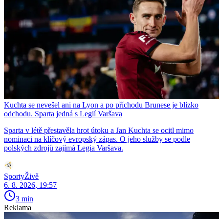
Kuchta se nevešel ani na Lyon a po příchodu Brunese je blízko
odchodu. Sparta jedná s Legií Varšava
Sparta v létě přestavěla hrot útoku a Jan Kuchta se ocitl mimo
nominaci na klíčový evropský zápas. O jeho služby se podle
polských zdrojů zajímá Legia Varšava.
SportyŽivě
6. 8. 2026, 19:57
3 min
Reklama