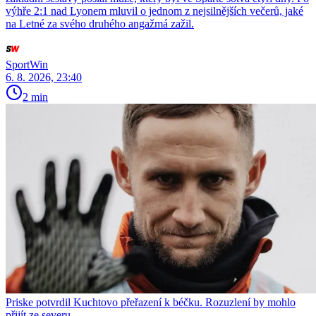
výhře 2:1 nad Lyonem mluvil o jednom z nejsilnějších večerů, jaké
na Letné za svého druhého angažmá zažil.
SportWin
6. 8. 2026, 23:40
2 min
Priske potvrdil Kuchtovo přeřazení k béčku. Rozuzlení by mohlo
přijít ze severu