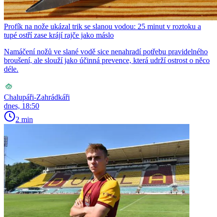
Profík na nože ukázal trik se slanou vodou: 25 minut v roztoku a
tupé ostří zase krájí rajče jako máslo
Namáčení nožů ve slané vodě sice nenahradí potřebu pravidelného
broušení, ale slouží jako účinná prevence, která udrží ostrost o něco
déle.
Chalupáři-Zahrádkáři
dnes, 18:50
2 min