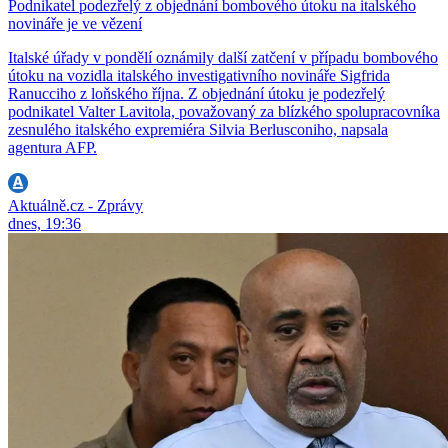
Podnikatel podezřelý z objednání bombového útoku na italského
novináře je ve vězení
Italské úřady v pondělí oznámily další zatčení v případu bombového
útoku na vozidla italského investigativního novináře Sigfrida
Ranucciho z loňského října. Z objednání útoku je podezřelý
podnikatel Valter Lavitola, považovaný za blízkého spolupracovníka
zesnulého italského expremiéra Silvia Berlusconiho, napsala
agentura AFP.
Aktuálně.cz - Zprávy
dnes, 19:36