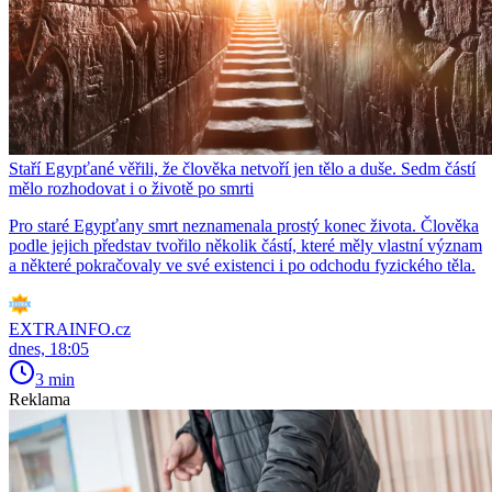
Staří Egypťané věřili, že člověka netvoří jen tělo a duše. Sedm částí
mělo rozhodovat i o životě po smrti
Pro staré Egypťany smrt neznamenala prostý konec života. Člověka
podle jejich představ tvořilo několik částí, které měly vlastní význam
a některé pokračovaly ve své existenci i po odchodu fyzického těla.
EXTRAINFO.cz
dnes, 18:05
3 min
Reklama