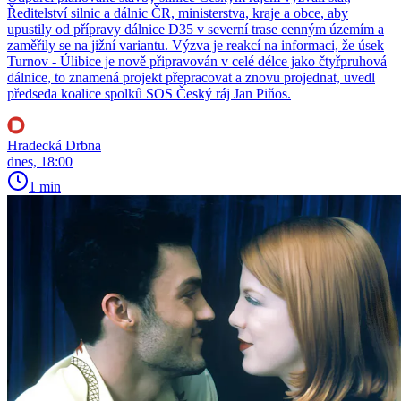
Ředitelství silnic a dálnic ČR, ministerstva, kraje a obce, aby
upustily od přípravy dálnice D35 v severní trase cenným územím a
zaměřily se na jižní variantu. Výzva je reakcí na informaci, že úsek
Turnov - Úlibice je nově připravován v celé délce jako čtyřpruhová
dálnice, to znamená projekt přepracovat a znovu projednat, uvedl
předseda koalice spolků SOS Český ráj Jan Piňos.
Hradecká Drbna
dnes, 18:00
1 min