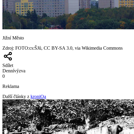
Jižní Město
Zdroj
:
FOTO:cs:ŠJů, CC BY-SA 3.0, via Wikimedia Commons
Sdílet
Denní
výzva
0
Reklama
Další články z
kroniQa