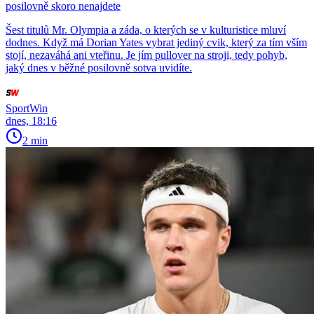
posilovně skoro nenajdete
Šest titulů Mr. Olympia a záda, o kterých se v kulturistice mluví
dodnes. Když má Dorian Yates vybrat jediný cvik, který za tím vším
stojí, nezaváhá ani vteřinu. Je jím pullover na stroji, tedy pohyb,
jaký dnes v běžné posilovně sotva uvidíte.
SportWin
dnes, 18:16
2 min