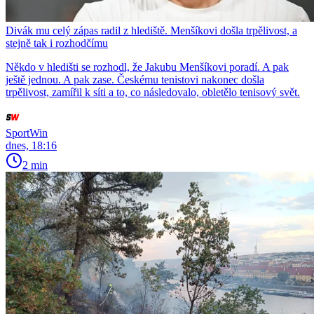
Divák mu celý zápas radil z hlediště. Menšíkovi došla trpělivost, a
stejně tak i rozhodčímu
Někdo v hledišti se rozhodl, že Jakubu Menšíkovi poradí. A pak
ještě jednou. A pak zase. Českému tenistovi nakonec došla
trpělivost, zamířil k síti a to, co následovalo, obletělo tenisový svět.
SportWin
dnes, 18:16
2 min