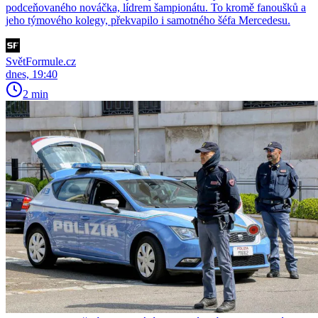
podceňovaného nováčka, lídrem šampionátu. To kromě fanoušků a
jeho týmového kolegy, překvapilo i samotného šéfa Mercedesu.
SvětFormule.cz
dnes, 19:40
2 min