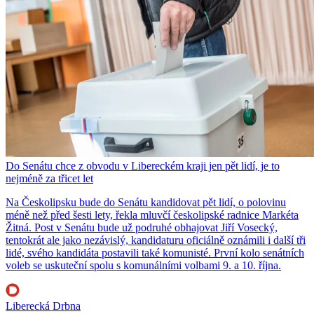
Do Senátu chce z obvodu v Libereckém kraji jen pět lidí, je to
nejméně za třicet let
Na Českolipsku bude do Senátu kandidovat pět lidí, o polovinu
méně než před šesti lety, řekla mluvčí českolipské radnice Markéta
Žitná. Post v Senátu bude už podruhé obhajovat Jiří Vosecký,
tentokrát ale jako nezávislý, kandidaturu oficiálně oznámili i další tři
lidé, svého kandidáta postavili také komunisté. První kolo senátních
voleb se uskuteční spolu s komunálními volbami 9. a 10. října.
Liberecká Drbna