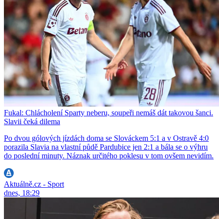
Fukal: Chlácholení Sparty neberu, soupeři nemáš dát takovou šanci.
Slavii čeká dilema
Po dvou gólových jízdách doma se Slováckem 5:1 a v Ostravě 4:0
porazila Slavia na vlastní půdě Pardubice jen 2:1 a bála se o výhru
do poslední minuty. Náznak určitého poklesu v tom ovšem nevidím.
Aktuálně.cz - Sport
dnes, 18:29