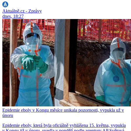
Aktuálně.cz - Zprávy
dnes, 18:27
Epidemie eboly v Kongu měsíce unikala pozornosti, vypukla už v
únoru
Epidemie eboly, která byla oficiálně vyhlášena 15. května, vypukla
v Kongu již v únoru, uvedla v pondělí podle agentury AP Světová