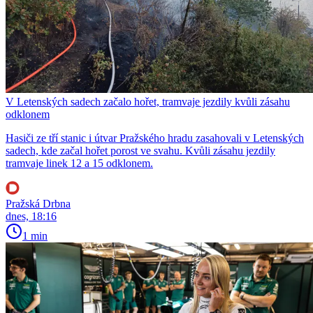
V Letenských sadech začalo hořet, tramvaje jezdily kvůli zásahu
odklonem
Hasiči ze tří stanic i útvar Pražského hradu zasahovali v Letenských
sadech, kde začal hořet porost ve svahu. Kvůli zásahu jezdily
tramvaje linek 12 a 15 odklonem.
Pražská Drbna
dnes, 18:16
1 min