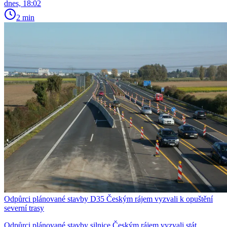
dnes, 18:02
2 min
Odpůrci plánované stavby D35 Českým rájem vyzvali k opuštění
severní trasy
Odpůrci plánované stavby silnice Českým rájem vyzvali stát,