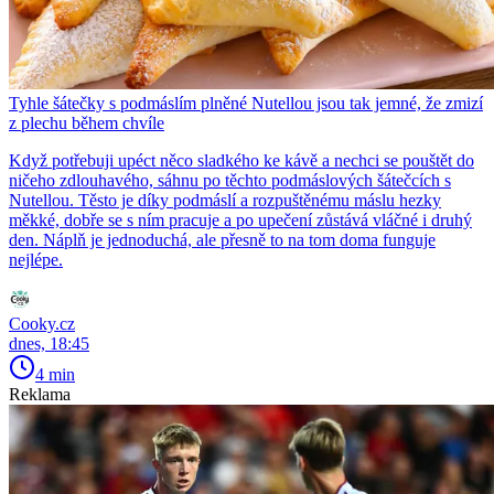
Tyhle šátečky s podmáslím plněné Nutellou jsou tak jemné, že zmizí
z plechu během chvíle
Když potřebuji upéct něco sladkého ke kávě a nechci se pouštět do
ničeho zdlouhavého, sáhnu po těchto podmáslových šátečcích s
Nutellou. Těsto je díky podmáslí a rozpuštěnému máslu hezky
měkké, dobře se s ním pracuje a po upečení zůstává vláčné i druhý
den. Náplň je jednoduchá, ale přesně to na tom doma funguje
nejlépe.
Cooky.cz
dnes, 18:45
4 min
Reklama