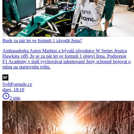
Bude za pár let ve formuli 1 závodit žena?
Ambasadorka Aston Martinu a bývalá závodnice W Series Jessica
Hawkins věří, že se za pár let ve formuli 1 objeví žena. Podporuje
F1 Academy v úsilí vychovávat talentované ženy schopné bojovat o
místa na startovním roštu.
SvětFormule.cz
dnes, 18:10
2 min