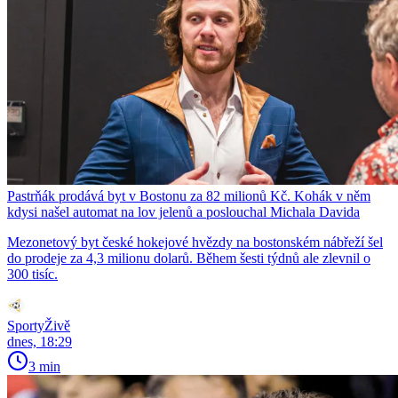
Pastrňák prodává byt v Bostonu za 82 milionů Kč. Kohák v něm
kdysi našel automat na lov jelenů a poslouchal Michala Davida
Mezonetový byt české hokejové hvězdy na bostonském nábřeží šel
do prodeje za 4,3 milionu dolarů. Během šesti týdnů ale zlevnil o
300 tisíc.
SportyŽivě
dnes, 18:29
3 min