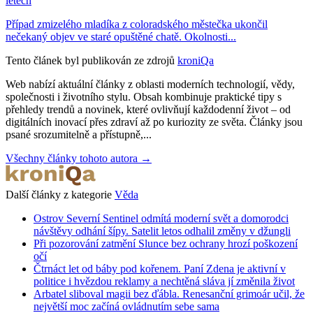
letech
Případ zmizelého mladíka z coloradského městečka ukončil
nečekaný objev ve staré opuštěné chatě. Okolnosti...
Tento článek byl publikován ze zdrojů
kroniQa
Web nabízí aktuální články z oblasti moderních technologií, vědy,
společnosti i životního stylu. Obsah kombinuje praktické tipy s
přehledy trendů a novinek, které ovlivňují každodenní život – od
digitálních inovací přes zdraví až po kuriozity ze světa. Články jsou
psané srozumitelně a přístupně,...
Všechny články tohoto autora →
Další články z kategorie
Věda
Ostrov Severní Sentinel odmítá moderní svět a domorodci
návštěvy odhání šípy. Satelit letos odhalil změny v džungli
Při pozorování zatmění Slunce bez ochrany hrozí poškození
očí
Čtrnáct let od báby pod kořenem. Paní Zdena je aktivní v
politice i hvězdou reklamy a nechtěná sláva jí změnila život
Arbatel sliboval magii bez ďábla. Renesanční grimoár učil, že
největší moc začíná ovládnutím sebe sama