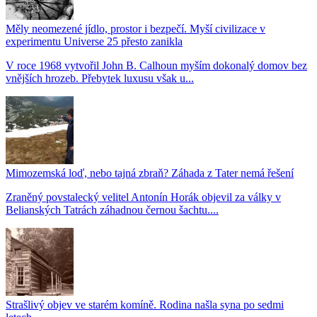
Měly neomezené jídlo, prostor i bezpečí. Myší civilizace v
experimentu Universe 25 přesto zanikla
V roce 1968 vytvořil John B. Calhoun myším dokonalý domov bez
vnějších hrozeb. Přebytek luxusu však u...
Mimozemská loď, nebo tajná zbraň? Záhada z Tater nemá řešení
Zraněný povstalecký velitel Antonín Horák objevil za války v
Belianských Tatrách záhadnou černou šachtu....
Strašlivý objev ve starém komíně. Rodina našla syna po sedmi