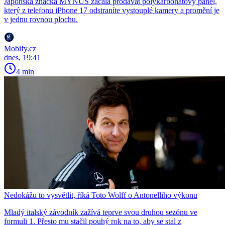
Japonská značka MYNUS začala prodávat polykarbonátový panel,
který z telefonu iPhone 17 odstraníte vystouplé kamery a promění je
v jednu rovnou plochu.
Mobify.cz
dnes, 19:41
4 min
Nedokážu to vysvětlit, říká Toto Wolff o Antonelliho výkonu
Mladý italský závodník zažívá teprve svou druhou sezónu ve
formuli 1. Přesto mu stačil pouhý rok na to, aby se stal z