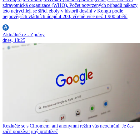
zdravotnická organizace (WHO). Počet potvrzených případů nákazy
této nejrychleji se šířící eboly v historii dosáhl v Kongu podle
nejnovějších vládních údajů 4 200, včetně více než 1 900 obětí.
Aktuálně.cz - Zprávy
dnes, 18:25
Rozlučte se s Chromem, ani anonymní režim vás neochrání. Je čas
začít používat jiný prohlížeč