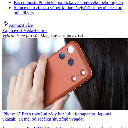
Pás cudnosti. Praktická pomůcka ve středověku nebo mýtus?
Slunce není zblízka vůbec klidné. Největší sluneční teleskop
odhalil víry
Zobrazit více
Zajímavosti
Věda
Historie
Vybrali jsme pro vás
Magazíny a zajímavosti
iPhone 17 Pro s rovnými zády bez hrbu fotoaparátu. Japonci
ukázali, jak měl od začátku skutečně vypadat