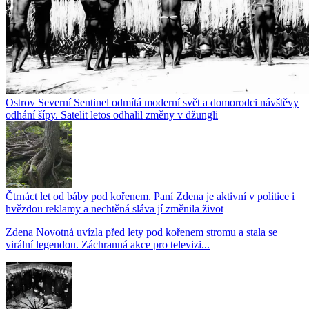
Ostrov Severní Sentinel odmítá moderní svět a domorodci návštěvy
odhání šípy. Satelit letos odhalil změny v džungli
Čtrnáct let od báby pod kořenem. Paní Zdena je aktivní v politice i
hvězdou reklamy a nechtěná sláva jí změnila život
Zdena Novotná uvízla před lety pod kořenem stromu a stala se
virální legendou. Záchranná akce pro televizi...