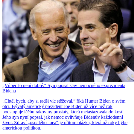
„Vůbec to není dobré.“ Syn popsal stav nemocného exprezidenta
Bidena
„Chtěl bych, aby si radši víc stěžoval,“ říká Hunter Biden o svém
otci. Bývalý americký prezident Joe Biden už více než rok
podstupuje léčbu rakoviny prostaty, která metastazovala do kostí.
Jeho syn nyní popsal, jak nemoc ovlivňuje Bidenův každodenní
život. Zdraví „ospalého Joea“ je přitom otázka, která už roky hýbe
americkou politikou.