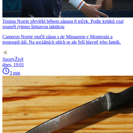
Tenista Norrie převlékl během zápasu 8 triček. Podle kritiků vzal
soupeři rytmus špinavou taktikou
Cameron Norrie otočil zápas s de Minaurem v Montrealu a
postoupil dál. Na sociálních sítích se ale řeší hlavně jeho šatník.
SportyŽivě
dnes, 19:01
3 min