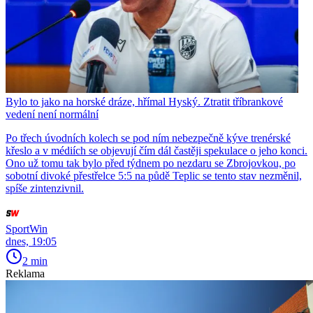
Bylo to jako na horské dráze, hřímal Hyský. Ztratit tříbrankové
vedení není normální
Po třech úvodních kolech se pod ním nebezpečně kýve trenérské
křeslo a v médiích se objevují čím dál častěji spekulace o jeho konci.
Ono už tomu tak bylo před týdnem po nezdaru se Zbrojovkou, po
sobotní divoké přestřelce 5:5 na půdě Teplic se tento stav nezměnil,
spíše zintenzivnil.
SportWin
dnes, 19:05
2 min
Reklama