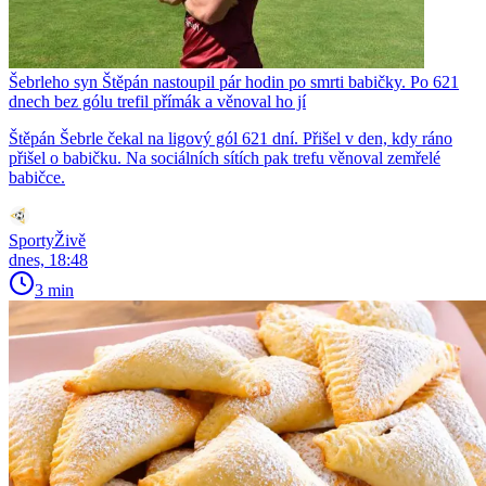
Šebrleho syn Štěpán nastoupil pár hodin po smrti babičky. Po 621
dnech bez gólu trefil přímák a věnoval ho jí
Štěpán Šebrle čekal na ligový gól 621 dní. Přišel v den, kdy ráno
přišel o babičku. Na sociálních sítích pak trefu věnoval zemřelé
babičce.
SportyŽivě
dnes, 18:48
3 min