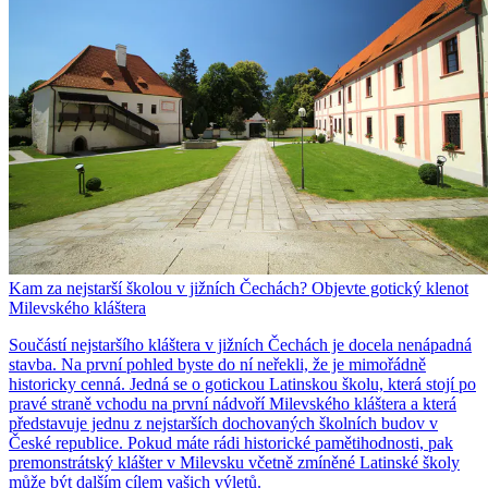
Kam za nejstarší školou v jižních Čechách? Objevte gotický klenot
Milevského kláštera
Součástí nejstaršího kláštera v jižních Čechách je docela nenápadná
stavba. Na první pohled byste do ní neřekli, že je mimořádně
historicky cenná. Jedná se o gotickou Latinskou školu, která stojí po
pravé straně vchodu na první nádvoří Milevského kláštera a která
představuje jednu z nejstarších dochovaných školních budov v
České republice. Pokud máte rádi historické pamětihodnosti, pak
premonstrátský klášter v Milevsku včetně zmíněné Latinské školy
může být dalším cílem vašich výletů.