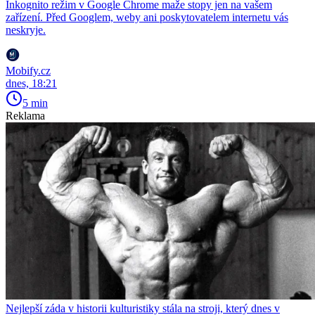
Inkognito režim v Google Chrome maže stopy jen na vašem
zařízení. Před Googlem, weby ani poskytovatelem internetu vás
neskryje.
Mobify.cz
dnes, 18:21
5 min
Reklama
Nejlepší záda v historii kulturistiky stála na stroji, který dnes v