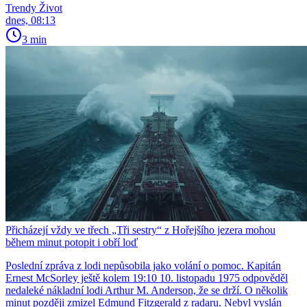
Trendy Život
dnes, 08:13
3 min
Přicházejí vždy ve třech „Tři sestry“ z Hořejšího jezera mohou
během minut potopit i obří loď
Poslední zpráva z lodi nepůsobila jako volání o pomoc. Kapitán
Ernest McSorley ještě kolem 19:10 10. listopadu 1975 odpověděl
nedaleké nákladní lodi Arthur M. Anderson, že se drží. O několik
minut později zmizel Edmund Fitzgerald z radaru. Nebyl vyslán