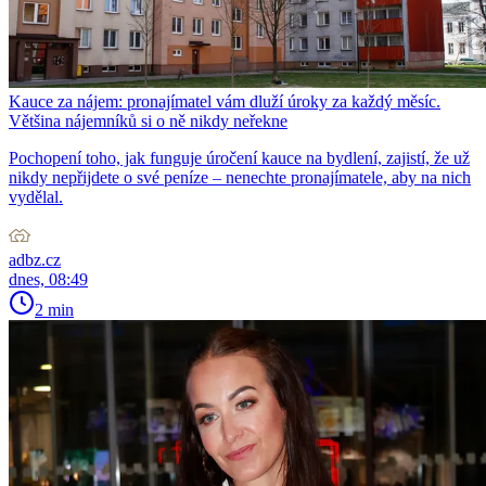
Kauce za nájem: pronajímatel vám dluží úroky za každý měsíc.
Většina nájemníků si o ně nikdy neřekne
Pochopení toho, jak funguje úročení kauce na bydlení, zajistí, že už
nikdy nepřijdete o své peníze – nenechte pronajímatele, aby na nich
vydělal.
adbz.cz
dnes, 08:49
2 min