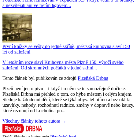
a nezvítězili ani ve třetím ligovém...
První knížky se vešly do jedné skříně, městská knihovna slaví 150
let od založení
V letošním roce slaví Knihovna města Plzně 150. výročí svého
založení. Od skromných počátků v jedné skříni...
Tento článek byl publikován ze zdrojů
Plzeňská Drbna
Plzeň není jen o pivu – i když i o něm se tu samozřejmě dočtete.
Plzeňská Drbna má přehled o tom, co hýbe městem i celým krajem.
Sleduje každodenní dění, které se týká obyvatel přímo a bez oklik:
uzavírky, nehody, rozhodnutí radnice, změny v dopravě nebo kauzy,
které rezonují od Lochotína po...
Všechny články tohoto autora →
Další články z kategorie
Plzeňský kraj