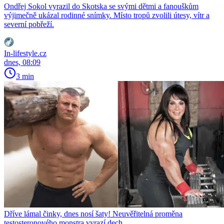
Ondřej Sokol vyrazil do Skotska se svými dětmi a fanouškům
výjimečně ukázal rodinné snímky. Místo tropů zvolili útesy, vítr a
severní pobřeží.
In-lifestyle.cz
dnes, 08:09
3 min
Dříve lámal činky, dnes nosí šaty! Neuvěřitelná proměna
testosteronového monstra vyrazí dech