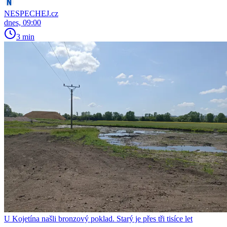
NESPECHEJ.cz
dnes, 09:00
3 min
U Kojetína našli bronzový poklad. Starý je přes tři tisíce let