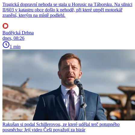
Tragická dopravní nehoda se stala u Horusic na Táborsku. Na silnici
II/603 v katastru obce došlo k nehodě, při které utrpěl motorkář
zranění, kterým na místě podlehl.
Budějcká Drbna
dnes, 08:26
1 min
Rakušan si podal Schillerovou, ze které udělal terč potupného
posměchu: Její video Češi považují za bizár