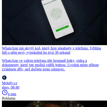
WhatsApp má skrytý koš, který žere gigabajty v telefonu. Většina
lidí o něm neví, vyprázdnit ho trvá 30 sekund
WhatsApp ve vašem telefonu tiše hromadí fotky, videa a
dokumenty, které jste možná viděli jednou. Uvolnit místo přitom
zvládnete dřív, než dočtete tento odstavec.
Mobify.cz
dnes, 08:40
4 min
Reklama