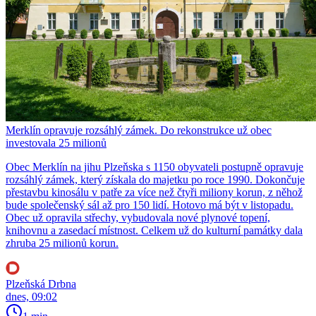
Merklín opravuje rozsáhlý zámek. Do rekonstrukce už obec
investovala 25 milionů
Obec Merklín na jihu Plzeňska s 1150 obyvateli postupně opravuje
rozsáhlý zámek, který získala do majetku po roce 1990. Dokončuje
přestavbu kinosálu v patře za více než čtyři miliony korun, z něhož
bude společenský sál až pro 150 lidí. Hotovo má být v listopadu.
Obec už opravila střechy, vybudovala nové plynové topení,
knihovnu a zasedací místnost. Celkem už do kulturní památky dala
zhruba 25 milionů korun.
Plzeňská Drbna
dnes, 09:02