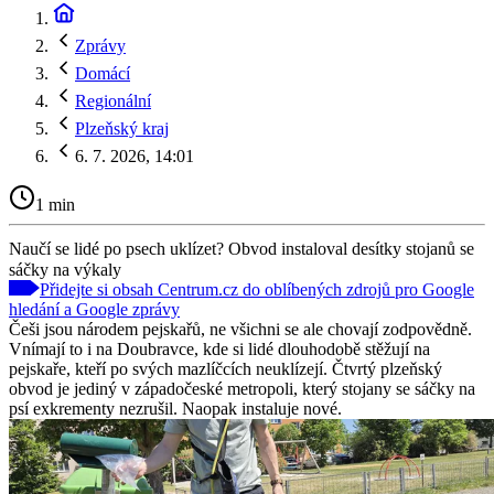
Zprávy
Domácí
Regionální
Plzeňský kraj
6. 7. 2026, 14:01
1 min
Naučí se lidé po psech uklízet? Obvod instaloval desítky stojanů se
sáčky na výkaly
Přidejte si obsah Centrum.cz do oblíbených zdrojů pro Google
hledání a Google zprávy
Češi jsou národem pejskařů, ne všichni se ale chovají zodpovědně.
Vnímají to i na Doubravce, kde si lidé dlouhodobě stěžují na
pejskaře, kteří po svých mazlíčcích neuklízejí. Čtvrtý plzeňský
obvod je jediný v západočeské metropoli, který stojany se sáčky na
psí exkrementy nezrušil. Naopak instaluje nové.