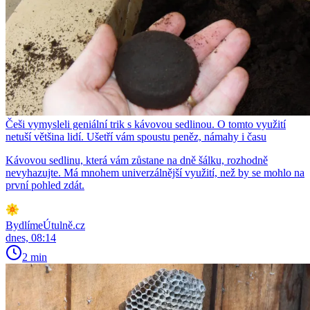
Češi vymysleli geniální trik s kávovou sedlinou. O tomto využití
netuší většina lidí. Ušetří vám spoustu peněz, námahy i času
Kávovou sedlinu, která vám zůstane na dně šálku, rozhodně
nevyhazujte. Má mnohem univerzálnější využití, než by se mohlo na
první pohled zdát.
BydlímeÚtulně.cz
dnes, 08:14
2 min