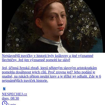
Nejslavnější travičky v historii byly královny a jiné významné
šlechtičny. Jed jim významně pomohl ke slávě
Jed, účinná ženská zbraň, která některým slavným aristokratkám
pomohla dosáhnout jejich cílů. Proč zrovna jed? Jeho podání je
snadné, na rukách přitom neulpí krev a je těžké jej odhalit. Zde je 6
nejznámějších traviček historie.
NESPECHEJ.cz
dnes, 08:30
2 min