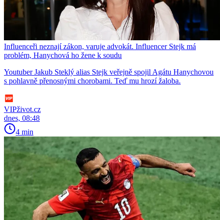
Influenceři neznají zákon, varuje advokát. Influencer Stejk má
problém, Hanychová ho žene k soudu
Youtuber Jakub Steklý alias Stejk veřejně spojil Agátu Hanychovou
s pohlavně přenosnými chorobami. Teď mu hrozí žaloba.
VIPživot.cz
dnes, 08:48
4 min