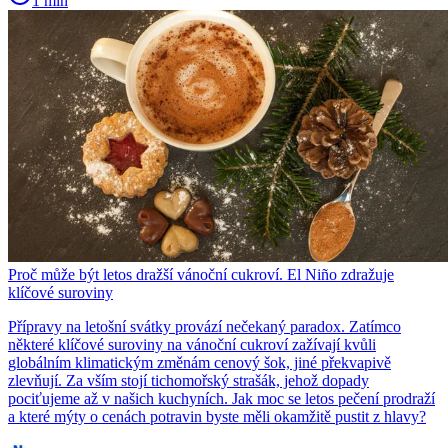
1 min
Proč může být letos dražší vánoční cukroví. El Niño zdražuje
klíčové suroviny
Přípravy na letošní svátky provází nečekaný paradox. Zatímco
některé klíčové suroviny na vánoční cukroví zažívají kvůli
globálním klimatickým změnám cenový šok, jiné překvapivě
zlevňují. Za vším stojí tichomořský strašák, jehož dopady
pociťujeme až v našich kuchyních. Jak moc se letos pečení prodraží
a které mýty o cenách potravin byste měli okamžitě pustit z hlavy?