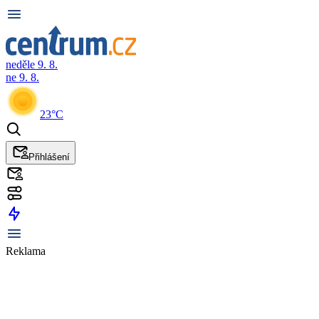
neděle 9. 8.
ne 9. 8.
23°C
Přihlášení
Reklama