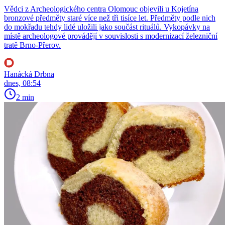
Vědci z Archeologického centra Olomouc objevili u Kojetína
bronzové předměty staré více než tři tisíce let. Předměty podle nich
do mokřadu tehdy lidé uložili jako součást rituálů. Vykopávky na
místě archeologové provádějí v souvislosti s modernizací železniční
tratě Brno-Přerov.
Hanácká Drbna
dnes, 08:54
2 min