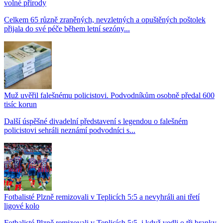
volné přírody
Celkem 65 různě zraněných, nevzletných a opuštěných poštolek
přijala do své péče během letní sezóny...
Muž uvěřil falešnému policistovi. Podvodníkům osobně předal 600
tisíc korun
Další úspěšné divadelní představení s legendou o falešném
policistovi sehráli neznámí podvodníci s...
Fotbalisté Plzně remizovali v Teplicích 5:5 a nevyhráli ani třetí
ligové kolo
Fotbalisté Plzně remizovali v Teplicích 5:5, i když vedli o tři branky,