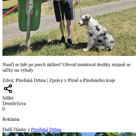
Naučí se lidé po psech uklízet? Obvod instaloval desítky stojanů se
sáčky na výkaly
Zdroj
:
Plzeňská Drbna | Zprávy z Plzně a Plzeňského kraje
Sdílet
Denní
výzva
0
Reklama
Další články z
Plzeňská Drbna