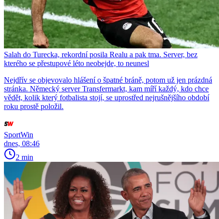
Salah do Turecka, rekordní posila Realu a pak tma. Server, bez
kterého se přestupové léto neobejde, to neunesl
Nejdřív se objevovalo hlášení o špatné bráně, potom už jen prázdná
stránka. Německý server Transfermarkt, kam míří každý, kdo chce
vědět, kolik který fotbalista stojí, se uprostřed nejrušnějšího období
roku prostě položil.
SportWin
dnes, 08:46
2 min