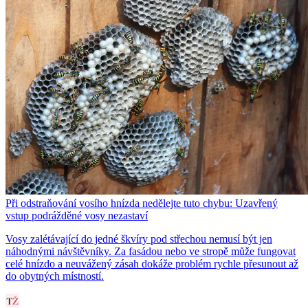
Při odstraňování vosího hnízda nedělejte tuto chybu: Uzavřený
vstup podrážděné vosy nezastaví
Vosy zalétávající do jedné škvíry pod střechou nemusí být jen
náhodnými návštěvníky. Za fasádou nebo ve stropě může fungovat
celé hnízdo a neuvážený zásah dokáže problém rychle přesunout až
do obytných místností.