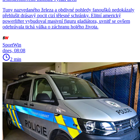
Tuny nazvedaného železa a obdivné pohledy fanoušků nedokázaly
přehlušit drásavý pocit cizí tělesné schránky. Elitní americký
powerlifter vybudoval masivní figuru gladiátora, uvnitř se ovšem
odehrávala tichá válka o záchranu holého života.
SportWin
dnes, 08:08
2 min