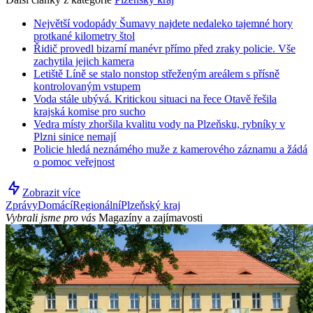
Největší vodopády Šumavy najdete nedaleko tajemné hory
protkané kilometry štol
Řidič provedl bizarní manévr přímo před zraky policie. Vše
zachytila jejich kamera
Letiště Líně se stalo nonstop střeženým areálem s přísně
kontrolovaným vstupem
Voda stále ubývá. Kritickou situaci na řece Otavě řešila
krajská komise pro sucho
Vedra místy zhoršila kvalitu vody na Plzeňsku, rybníky v
Plzni sinice nemají
Policie hledá neznámého muže z kamerového záznamu a žádá
o pomoc veřejnost
Zobrazit více
Zprávy
Domácí
Regionální
Plzeňský kraj
Vybrali jsme pro vás
Magazíny a zajímavosti