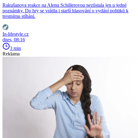
Rakušanova reakce na Alenu Schillerovou nezůstala jen u jedné
poznámky. Do hry se vrátila i starší hlasování o vydání politiků k
trestnímu stíhání.
In-lifestyle.cz
dnes, 08:16
3 min
Reklama