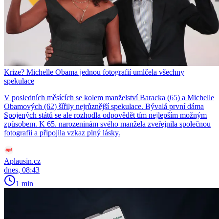
Krize? Michelle Obama jednou fotografií umlčela všechny
spekulace
V posledních měsících se kolem manželství Baracka (65) a Michelle
Obamových (62) šířily nejrůznější spekulace. Bývalá první dáma
Spojených států se ale rozhodla odpovědět tím nejlepším možným
způsobem. K 65. narozeninám svého manžela zveřejnila společnou
fotografii a připojila vzkaz plný lásky.
Aplausin.cz
dnes, 08:43
1 min