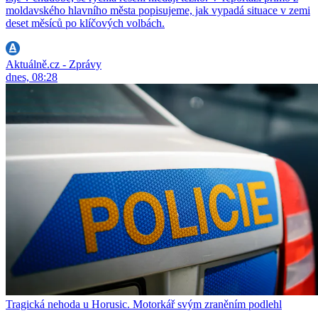
moldavského hlavního města popisujeme, jak vypadá situace v zemi
deset měsíců po klíčových volbách.
Aktuálně.cz - Zprávy
dnes, 08:28
Tragická nehoda u Horusic. Motorkář svým zraněním podlehl