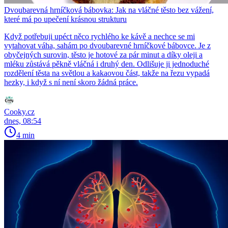
Dvoubarevná hrníčková bábovka: Jak na vláčné těsto bez vážení,
které má po upečení krásnou strukturu
Když potřebuji upéct něco rychlého ke kávě a nechce se mi
vytahovat váha, sahám po dvoubarevné hrníčkové bábovce. Je z
obyčejných surovin, těsto je hotové za pár minut a díky oleji a
mléku zůstává pěkně vláčná i druhý den. Odlišuje ji jednoduché
rozdělení těsta na světlou a kakaovou část, takže na řezu vypadá
hezky, i když s ní není skoro žádná práce.
Cooky.cz
dnes, 08:54
4 min