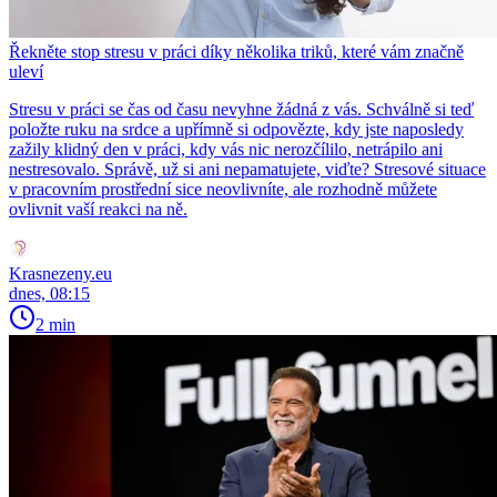
Řekněte stop stresu v práci díky několika triků, které vám značně
uleví
Stresu v práci se čas od času nevyhne žádná z vás. Schválně si teď
položte ruku na srdce a upřímně si odpovězte, kdy jste naposledy
zažily klidný den v práci, kdy vás nic nerozčílilo, netrápilo ani
nestresovalo. Správě, už si ani nepamatujete, viďte? Stresové situace
v pracovním prostřední sice neovlivníte, ale rozhodně můžete
ovlivnit vaší reakci na ně.
Krasnezeny.eu
dnes, 08:15
2 min