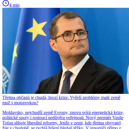
4 min
Třetina občanů je chudá, hrozí krize. Vyřeší problémy malé země
muž s motorovkou?
Moldavsko, nejchudší země Evropy, znovu svírá energetická krize,
politické spory i rostoucí nedůvěra veřejnosti. Nový premiér Vasile
Tofan slibuje liberální reformy. Jenže v zemi, kde třetina obyvatel
žije v chudobě, se rychlá řešení hledají těžko. V reportáži přímo z