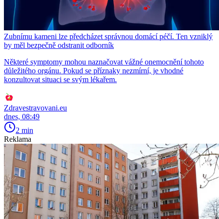
Zubnímu kameni lze předcházet správnou domácí péčí. Ten vzniklý
by měl bezpečně odstranit odborník
Některé symptomy mohou naznačovat vážné onemocnění tohoto
důležitého orgánu. Pokud se příznaky nezmírní, je vhodné
konzultovat situaci se svým lékařem.
Zdravestravovani.eu
dnes, 08:49
2 min
Reklama