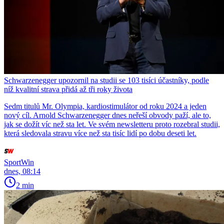
Schwarzenegger upozornil na studii se 103 tisíci účastníky, podle
níž kvalitní strava přidá až tři roky života
Sedm titulů Mr. Olympia, kardiostimulátor od roku 2024 a jeden
nový cíl. Arnold Schwarzenegger dnes neřeší obvody paží, ale to,
jak se dožít víc než sta let. Ve svém newsletteru proto rozebral studii,
která sledovala stravu více než sta tisíc lidí po dobu deseti let.
SportWin
dnes, 08:14
2 min