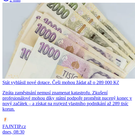
Stát vyhlásil nové dotace. Češi mohou žádat až o 289 000 Kč
Ztráta zaměstnání nemusí znamenat katastrofu. Zkušení
profesionálové mohou díky státní podpoře proměnit nucený konec v
nový začátek – a získat na rozjezd vlastního podnikání až 289 tisíc
korun.
FAJNTIP.cz
dnes, 08:30