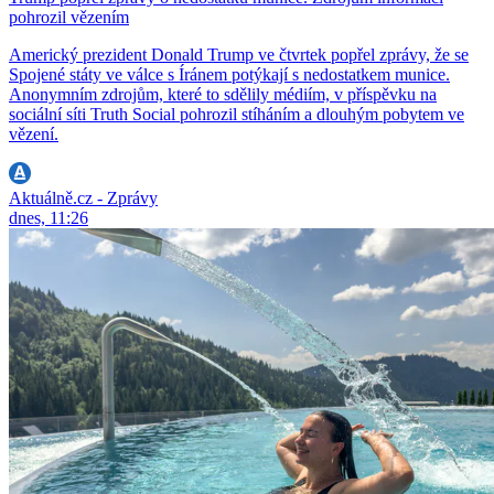
pohrozil vězením
Americký prezident Donald Trump ve čtvrtek popřel zprávy, že se
Spojené státy ve válce s Íránem potýkají s nedostatkem munice.
Anonymním zdrojům, které to sdělily médiím, v příspěvku na
sociální síti Truth Social pohrozil stíháním a dlouhým pobytem ve
vězení.
Aktuálně.cz - Zprávy
dnes, 11:26