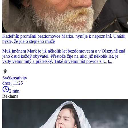
Kadeřník proměnil bezdomovce Marka, nyní je k nepoznání. Uhádli
byste, že jde o stejného muže
Muž jménem Mark je již několik let bezdomovcem a v Olsztyně zná
jeho osud každý obyvatel. Přestože žije na ulici již několik let, je
vždy velmi milý a přátelský. Také si velmi rád povídá s [...]...
Světkreativity
dnes, 11:25
2 min
Reklama