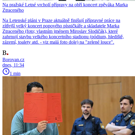
Na pražské Letné vrcholí přípravy na obří koncert zpěváka Marka
Ztraceného
Na Letenské pláni v Praze aktuálně finišují přípravné práce na
zítřejší velký koncert popového písničkáře a skladatele Marka
Ztraceného (foto; vlastním jménem Miroslav Slodičák), které
zahrnují stavbu velkého koncertního stadionu (pódium, hlediště,
zázemí, toalety atd. - viz malá foto dole) na "zelené louce".
Borovan.cz
dnes, 11:34
1 min