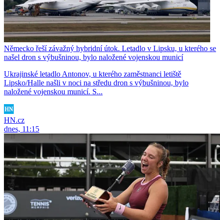
Německo řeší závažný hybridní útok. Letadlo v Lipsku, u kterého se
našel dron s výbušninou, bylo naložené vojenskou municí
Ukrajinské letadlo Antonov, u kterého zaměstnanci letiště
Lipsko/Halle našli v noci na středu dron s výbušninou, bylo
naložené vojenskou municí. S...
HN.cz
dnes, 11:15