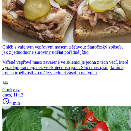
Chléb s vařeným vepřovým masem a šťávou: Staročeský způsob,
jak z jednoduché suroviny udělat pořádné jídlo
Vařené vepřové maso zavařené ve sklenici je jedna z těch věcí, které
vypadají pracněji, než ve skutečnosti jsou. Stačí maso, sůl, kmín a
trocha trpělivosti - a máte v lednici zásobu na týden.
Cooky.cz
dnes, 11:13
4 min