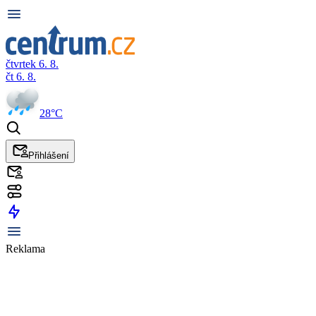
čtvrtek 6. 8.
čt 6. 8.
28°C
Přihlášení
Reklama