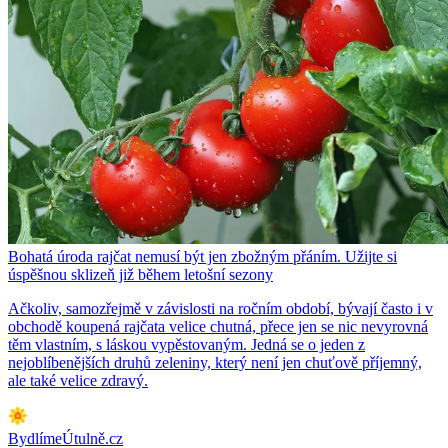
Bohatá úroda rajčat nemusí být jen zbožným přáním. Užijte si
úspěšnou sklizeň již během letošní sezony
Ačkoliv, samozřejmě v závislosti na ročním období, bývají často i v
obchodě koupená rajčata velice chutná, přece jen se nic nevyrovná
těm vlastním, s láskou vypěstovaným. Jedná se o jeden z
nejoblíbenějších druhů zeleniny, který není jen chuťově příjemný,
ale také velice zdravý.
BydlímeÚtulně.cz