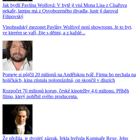
Jak bydlí Pavlína Wolfová: V bytě jí visí Mona Lisa z Císařova
pekaře, lampu má z Osvobozeného divadla, lustr jí daroval
Filipovský
Vinohradský mezonet Pavlíny Wolfové není showroom. Je to byt,
ve kterém se vaří, žije s dětmi, a z každé...
Pomeje si půjčil 20 milionů na Andělskou tvář. Firma ho nechala na
holičkách, kina zůstala poloprázdná, on skončil v dluzích
Rozpočet 70 milionů korun, české kinotržby 4,6 milionu. Příběh
filmu, který pohřbil svého producenta.
Že přežila, je dvojitý zázrak, řekla hvězda Komisaře Rexe. Jeho