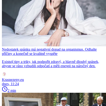
Nedostatek spánku má negativní dopad na organismus. Odhalte
příčiny a konečně se kvalitně vyspěte
Existují tipy a triky, jak podpořit zdravý, a hlavně dlouhý spánek,
abyste se ráno vzbudili odpočatí a měli energii na náročný den.
Krasnezeny.eu
dnes, 11:24
2 min