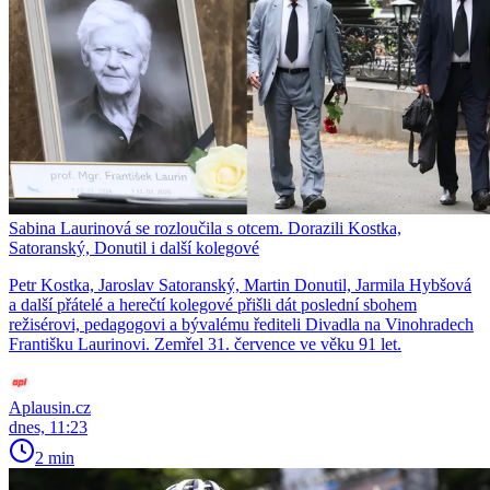
Sabina Laurinová se rozloučila s otcem. Dorazili Kostka,
Satoranský, Donutil i další kolegové
Petr Kostka, Jaroslav Satoranský, Martin Donutil, Jarmila Hybšová
a další přátelé a herečtí kolegové přišli dát poslední sbohem
režisérovi, pedagogovi a bývalému řediteli Divadla na Vinohradech
Františku Laurinovi. Zemřel 31. července ve věku 91 let.
Aplausin.cz
dnes, 11:23
2 min