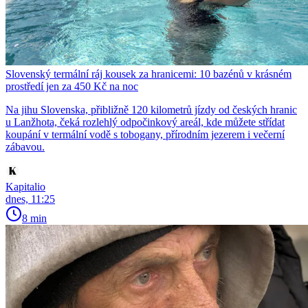
Slovenský termální ráj kousek za hranicemi: 10 bazénů v krásném
prostředí jen za 450 Kč na noc
Na jihu Slovenska, přibližně 120 kilometrů jízdy od českých hranic
u Lanžhota, čeká rozlehlý odpočinkový areál, kde můžete střídat
koupání v termální vodě s tobogany, přírodním jezerem i večerní
zábavou.
Kapitalio
dnes, 11:25
8 min