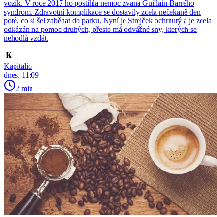
vozík. V roce 2017 ho postihla nemoc zvaná Guillain-Barrého
syndrom. Zdravotní komplikace se dostavily zcela nečekaně den
poté, co si šel zaběhat do parku. Nyní je Strejček ochrnutý a je zcela
odkázán na pomoc druhých, přesto má odvážné sny, kterých se
nehodlá vzdát.
Kapitalio
dnes, 11:09
2 min