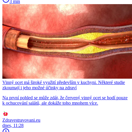
3 min
Vinný ocet má široké využití především v kuchyni. Některé studie
zkoumají i jeho možné účinky na zdraví
Na první pohled se může zdát, že červený vinný ocet se hodí pouze
k ochucování salátů, ale dokáže toho mnohem více.
Zdravestravovani.eu
dnes, 11:28