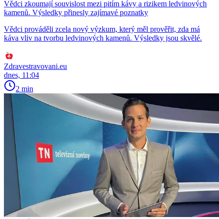
Vědci zkoumají souvislost mezi pitím kávy a rizikem ledvinových
kamenů. Výsledky přinesly zajímavé poznatky
Vědci prováděli zcela nový výzkum, který měl prověřit, zda má
káva vliv na tvorbu ledvinových kamenů. Výsledky jsou skvělé.
Zdravestravovani.eu
dnes, 11:04
2 min