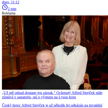
dnes, 11:12
2 min
Reklama
„Už mě odsud dostane jen zázrak.“ Ochrnutý Alfred Strejček stále
zůstává v sanatoriu, sní o výstupu na Lysou horu
Český herec Alfred Strejček je už několik let odkázán na invalidní