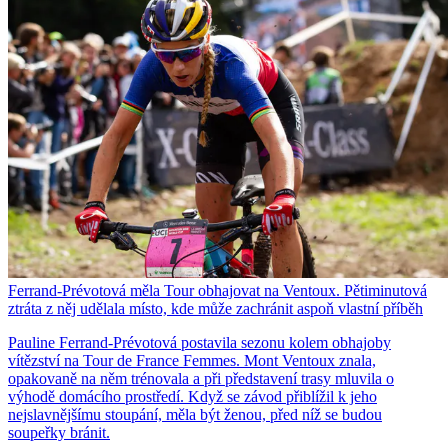
Ferrand-Prévotová měla Tour obhajovat na Ventoux. Pětiminutová
ztráta z něj udělala místo, kde může zachránit aspoň vlastní příběh
Pauline Ferrand-Prévotová postavila sezonu kolem obhajoby
vítězství na Tour de France Femmes. Mont Ventoux znala,
opakovaně na něm trénovala a při představení trasy mluvila o
výhodě domácího prostředí. Když se závod přiblížil k jeho
nejslavnějšímu stoupání, měla být ženou, před níž se budou
soupeřky bránit.