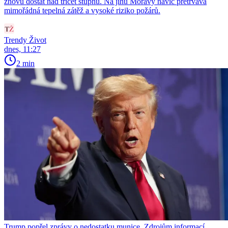
znovu dostat nad třicet stupňů. Na jihu Moravy navíc přetrvává
mimořádná tepelná zátěž a vysoké riziko požárů.
Trendy Život
dnes, 11:27
2 min
Trump popřel zprávy o nedostatku munice. Zdrojům informací