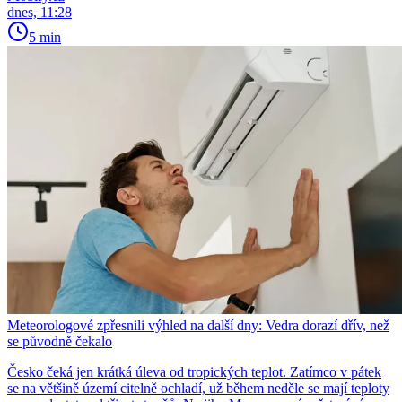
dnes, 11:28
5 min
Meteorologové zpřesnili výhled na další dny: Vedra dorazí dřív, než
se původně čekalo
Česko čeká jen krátká úleva od tropických teplot. Zatímco v pátek
se na většině území citelně ochladí, už během neděle se mají teploty