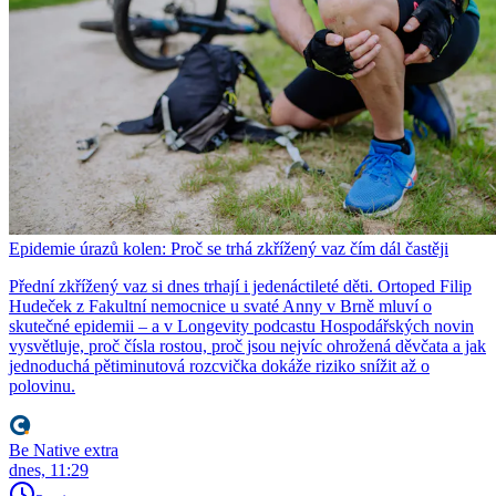
Epidemie úrazů kolen: Proč se trhá zkřížený vaz čím dál častěji
Přední zkřížený vaz si dnes trhají i jedenáctileté děti. Ortoped Filip
Hudeček z Fakultní nemocnice u svaté Anny v Brně mluví o
skutečné epidemii – a v Longevity podcastu Hospodářských novin
vysvětluje, proč čísla rostou, proč jsou nejvíc ohrožená děvčata a jak
jednoduchá pětiminutová rozcvička dokáže riziko snížit až o
polovinu.
Be Native extra
dnes, 11:29