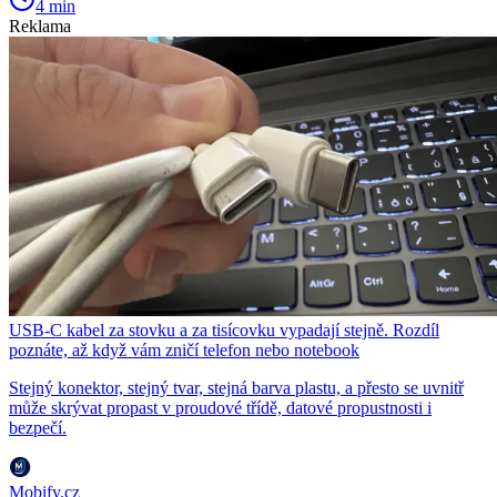
4 min
Reklama
USB-C kabel za stovku a za tisícovku vypadají stejně. Rozdíl
poznáte, až když vám zničí telefon nebo notebook
Stejný konektor, stejný tvar, stejná barva plastu, a přesto se uvnitř
může skrývat propast v proudové třídě, datové propustnosti i
bezpečí.
Mobify.cz