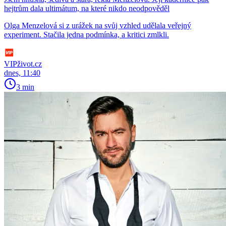
hejtrům dala ultimátum, na které nikdo neodpověděl
Olga Menzelová si z urážek na svůj vzhled udělala veřejný
experiment. Stačila jedna podmínka, a kritici zmlkli.
VIPživot.cz
dnes, 11:40
3 min