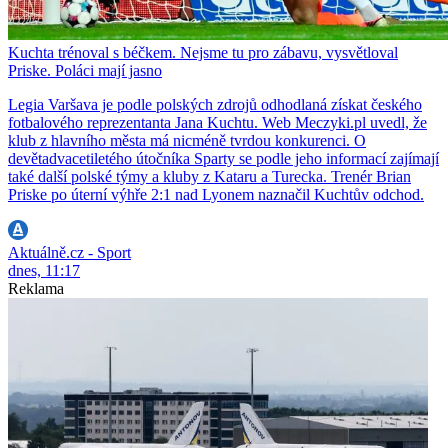
Kuchta trénoval s béčkem. Nejsme tu pro zábavu, vysvětloval
Priske. Poláci mají jasno
Legia Varšava je podle polských zdrojů odhodlaná získat českého
fotbalového reprezentanta Jana Kuchtu. Web Meczyki.pl uvedl, že
klub z hlavního města má nicméně tvrdou konkurenci. O
devětadvacetiletého útočníka Sparty se podle jeho informací zajímají
také další polské týmy a kluby z Kataru a Turecka. Trenér Brian
Priske po úterní výhře 2:1 nad Lyonem naznačil Kuchtův odchod.
Aktuálně.cz - Sport
dnes, 11:17
Reklama