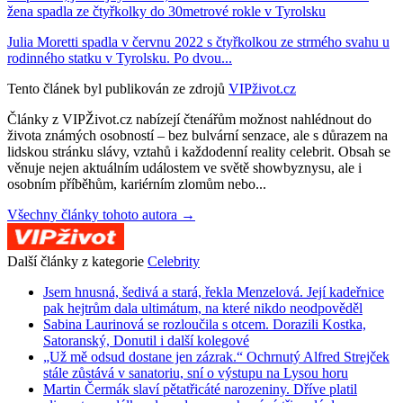
žena spadla ze čtyřkolky do 30metrové rokle v Tyrolsku
Julia Moretti spadla v červnu 2022 s čtyřkolkou ze strmého svahu u
rodinného statku v Tyrolsku. Po dvou...
Tento článek byl publikován ze zdrojů
VIPživot.cz
Články z VIPŽivot.cz nabízejí čtenářům možnost nahlédnout do
života známých osobností – bez bulvární senzace, ale s důrazem na
lidskou stránku slávy, vztahů i každodenní reality celebrit. Obsah se
věnuje nejen aktuálním událostem ve světě showbyznysu, ale i
osobním příběhům, kariérním zlomům nebo...
Všechny články tohoto autora →
Další články z kategorie
Celebrity
Jsem hnusná, šedivá a stará, řekla Menzelová. Její kadeřnice
pak hejtrům dala ultimátum, na které nikdo neodpověděl
Sabina Laurinová se rozloučila s otcem. Dorazili Kostka,
Satoranský, Donutil i další kolegové
„Už mě odsud dostane jen zázrak.“ Ochrnutý Alfred Strejček
stále zůstává v sanatoriu, sní o výstupu na Lysou horu
Martin Čermák slaví pětatřicáté narozeniny. Dříve platil