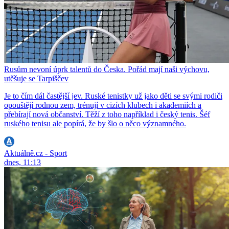
Rusům nevoní úprk talentů do Česka. Pořád mají naši výchovu,
utěšuje se Tarpiščev
Je to čím dál častější jev. Ruské tenistky už jako děti se svými rodiči
opouštějí rodnou zem, trénují v cizích klubech i akademiích a
přebírají nová občanství. Těží z toho například i český tenis. Šéf
ruského tenisu ale popírá, že by šlo o něco významného.
Aktuálně.cz - Sport
dnes, 11:13