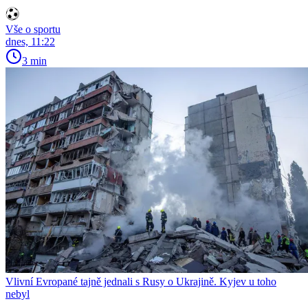
Vše o sportu
dnes, 11:22
3 min
Vlivní Evropané tajně jednali s Rusy o Ukrajině. Kyjev u toho
nebyl