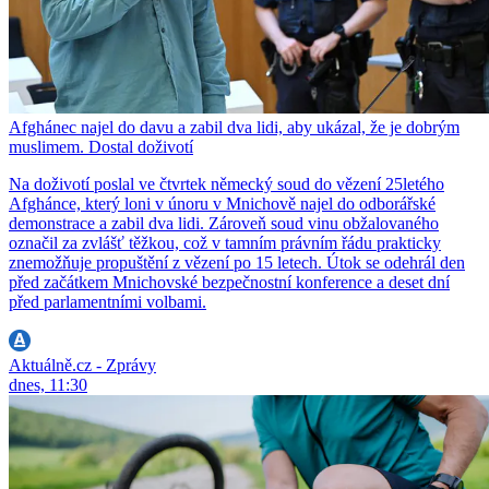
Afghánec najel do davu a zabil dva lidi, aby ukázal, že je dobrým
muslimem. Dostal doživotí
Na doživotí poslal ve čtvrtek německý soud do vězení 25letého
Afghánce, který loni v únoru v Mnichově najel do odborářské
demonstrace a zabil dva lidi. Zároveň soud vinu obžalovaného
označil za zvlášť těžkou, což v tamním právním řádu prakticky
znemožňuje propuštění z vězení po 15 letech. Útok se odehrál den
před začátkem Mnichovské bezpečnostní konference a deset dní
před parlamentními volbami.
Aktuálně.cz - Zprávy
dnes, 11:30