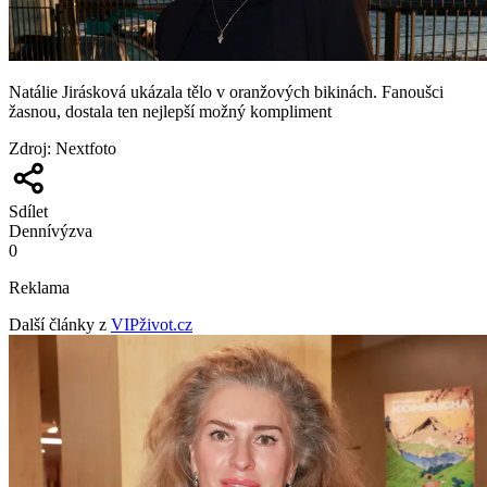
Natálie Jirásková ukázala tělo v oranžových bikinách. Fanoušci
žasnou, dostala ten nejlepší možný kompliment
Zdroj
:
Nextfoto
Sdílet
Denní
výzva
0
Reklama
Další články z
VIPživot.cz