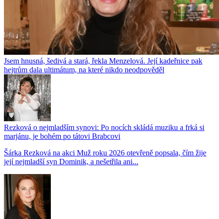
Jsem hnusná, šedivá a stará, řekla Menzelová. Její kadeřnice pak
hejtrům dala ultimátum, na které nikdo neodpověděl
Rezková o nejmladším synovi: Po nocích skládá muziku a frká si
marjánu, je bohém po tátovi Brabcovi
Šárka Rezková na akci Muž roku 2026 otevřeně popsala, čím žije
její nejmladší syn Dominik, a nešetřila ani...