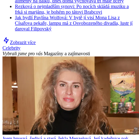
alimenty na dálku, dnes doma vychovává tři malé dcery
Rezková o nejmladším synovi: Po nocích skládá muziku a
frká si marjánu, je bohém po tátovi Brabcovi
Jak bydlí Pavlína Wolfová: V bytě jí visí Mona Lisa z
Císařova pekaře, lampu má z Osvobozeného divadla, lustr jí
daroval Filipovský
Zobrazit více
Celebrity
Vybrali jsme pro vás
Magazíny a zajímavosti
Jsem hnusná, šedivá a stará, řekla Menzelová. Její kadeřnice pak