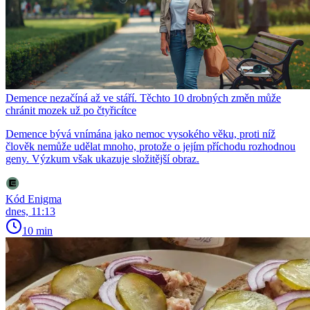
Demence nezačíná až ve stáří. Těchto 10 drobných změn může
chránit mozek už po čtyřicítce
Demence bývá vnímána jako nemoc vysokého věku, proti níž
člověk nemůže udělat mnoho, protože o jejím příchodu rozhodnou
geny. Výzkum však ukazuje složitější obraz.
Kód Enigma
dnes, 11:13
10 min