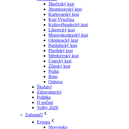
Jihočeský kraj
Jihomoravský kraj
Karlovarský kraj
Kraj Vysočina
Králověhradecký kraj
Liberecký kraj
Moravskoslezský kraj
Olomoucký kraj
Pardubický kraj
Plzeňský kraj
Středočeský kraj
Ústecký kraj
Zlínský kraj
Praha
Brno
Ostrava
Školství
Zdravotnictví
Politika
O počasí
Volby 2026
Zahraničí
Evropa
Slovensko