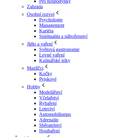
Pro hospodyňky
Zahrada
Osobní rozvoj
Psychologie
Management
Kariéra
Spiritualita a náboženství
Jídlo a vaření
Světová gastronomie
Levné vaření
Kulinářské triky
Mazlíčci
Kočky
Pejskové
Hobby
Modelářství
Včelařství
Rybaření
Letectví
Automobilismus
Adrenalin
Sběratelství
Houbaření