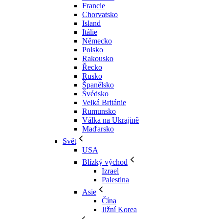
Francie
Chorvatsko
Island
Itálie
Německo
Polsko
Rakousko
Řecko
Rusko
Španělsko
Švédsko
Velká Británie
Rumunsko
Válka na Ukrajině
Maďarsko
Svět
USA
Blízký východ
Izrael
Palestina
Asie
Čína
Jižní Korea