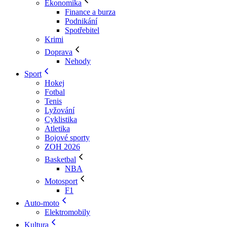
Ekonomika
Finance a burza
Podnikání
Spotřebitel
Krimi
Doprava
Nehody
Sport
Hokej
Fotbal
Tenis
Lyžování
Cyklistika
Atletika
Bojové sporty
ZOH 2026
Basketbal
NBA
Motosport
F1
Auto-moto
Elektromobily
Kultura