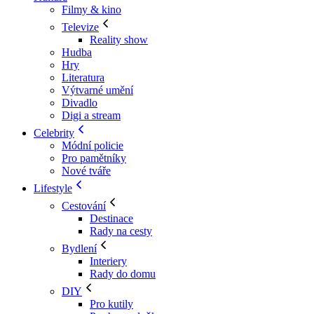
Filmy & kino
Televize
Reality show
Hudba
Hry
Literatura
Výtvarné umění
Divadlo
Digi a stream
Celebrity
Módní policie
Pro pamětníky
Nové tváře
Lifestyle
Cestování
Destinace
Rady na cesty
Bydlení
Interiery
Rady do domu
DIY
Pro kutily