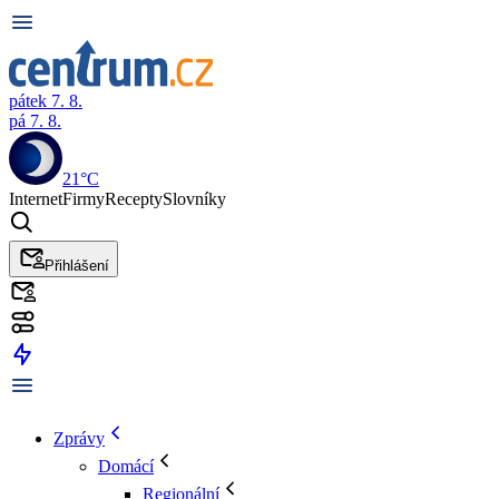
pátek 7. 8.
pá 7. 8.
21°C
Internet
Firmy
Recepty
Slovníky
Přihlášení
Zprávy
Domácí
Regionální