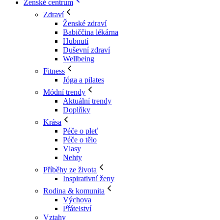
Ženské centrum
Zdraví
Ženské zdraví
Babiččina lékárna
Hubnutí
Duševní zdraví
Wellbeing
Fitness
Jóga a pilates
Módní trendy
Aktuální trendy
Doplňky
Krása
Péče o pleť
Péče o tělo
Vlasy
Nehty
Příběhy ze života
Inspirativní ženy
Rodina & komunita
Výchova
Přátelství
Vztahy