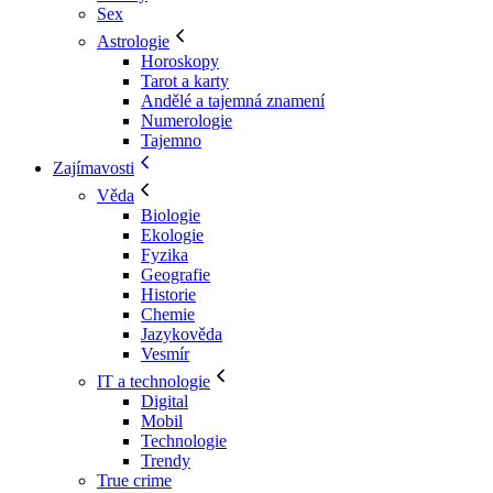
Sex
Astrologie
Horoskopy
Tarot a karty
Andělé a tajemná znamení
Numerologie
Tajemno
Zajímavosti
Věda
Biologie
Ekologie
Fyzika
Geografie
Historie
Chemie
Jazykověda
Vesmír
IT a technologie
Digital
Mobil
Technologie
Trendy
True crime