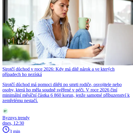
Sirotčí důchod v roce 2026: Kdy má dítě nárok a ve kterých
případech ho nezíská
Sirotčí důchod má pomoci dítěti po smrti rodiče, osvojitele nebo
osoby, která ho měla soudně svěřené v péči. V roce 2026 činí
minimální měsíční částka 6 860 korun, jenže samotné příbuzenství k
zemřelému nestačí.
Byznys trendy
dnes, 12:30
3 min