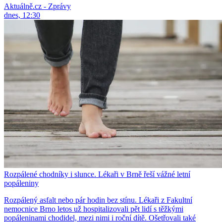
Aktuálně.cz - Zprávy
dnes, 12:30
Rozpálené chodníky i slunce. Lékaři v Brně řeší vážné letní
popáleniny
Rozpálený asfalt nebo pár hodin bez stínu. Lékaři z Fakultní
nemocnice Brno letos už hospitalizovali pět lidí s těžkými
popáleninami chodidel, mezi nimi i roční dítě. Ošetřovali také