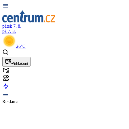
pátek 7. 8.
pá 7. 8.
26°C
Přihlášení
Reklama