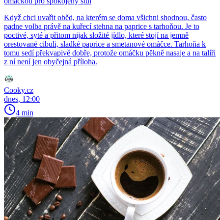
omáčkou pro spokojený stůl
Když chci uvařit oběd, na kterém se doma všichni shodnou, často
padne volba právě na kuřecí stehna na paprice s tarhoňou. Je to
poctivé, syté a přitom nijak složité jídlo, které stojí na jemně
orestované cibuli, sladké paprice a smetanové omáčce. Tarhoňa k
tomu sedí překvapivě dobře, protože omáčku pěkně nasaje a na talíři
z ní není jen obyčejná příloha.
Cooky.cz
dnes, 12:00
4 min