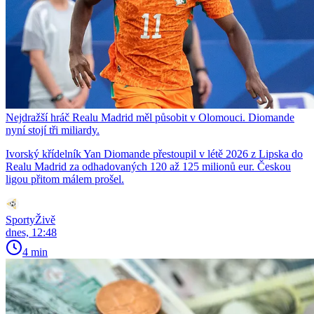
Nejdražší hráč Realu Madrid měl působit v Olomouci. Diomande
nyní stojí tři miliardy.
Ivorský křídelník Yan Diomande přestoupil v létě 2026 z Lipska do
Realu Madrid za odhadovaných 120 až 125 milionů eur. Českou
ligou přitom málem prošel.
SportyŽivě
dnes, 12:48
4 min