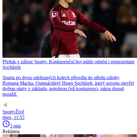
Přetlak v záloze Sparty. Konkurenční boj může odnést i reprezentant
Sochůrek
Sparta po dvou odehraných kolech přivedla do středu zálohy
Romana Macka. Osmnáctiletý Hugo Sochůrek, který sezonu otevřel
dvěma starty v základu, najednou čelí konkurenci, jakou dosud
nezažil.
SportyŽivě
dnes, 11:55
3 min
Reklama