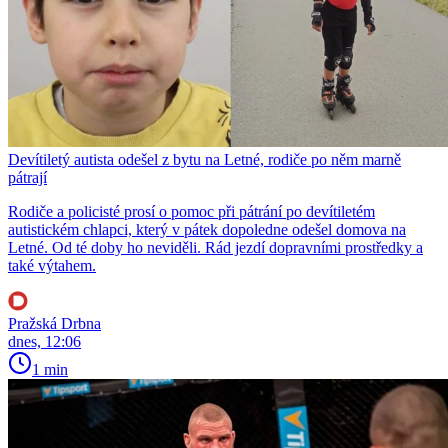
Devítiletý autista odešel z bytu na Letné, rodiče po něm marně
pátrají
Rodiče a policisté prosí o pomoc při pátrání po devítiletém
autistickém chlapci, který v pátek dopoledne odešel domova na
Letné. Od té doby ho neviděli. Rád jezdí dopravními prostředky a
také výtahem.
Pražská Drbna
dnes, 12:06
1 min