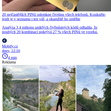
20 nejčastějších PINů odemkne čtvrtinu všech telefonů. Koukněte,
jestli je v seznamu i ten váš, a okamžitě ho změňte
Analýza 3,4 milionu uniklých čtyřmístných kódů odhalila, že
pouhých 20 kombinací pokrývá 27 % všech PINů ve vzorku.
Mobify.cz
dnes, 12:16
4 min
Reklama