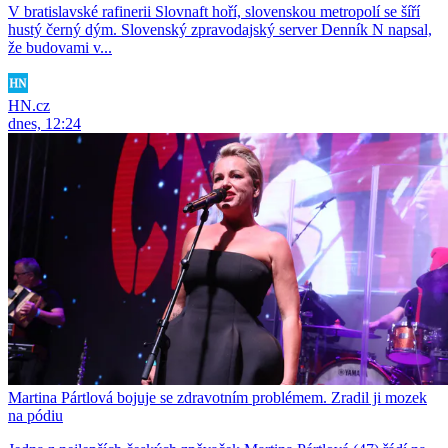
V bratislavské rafinerii Slovnaft hoří, slovenskou metropolí se šíří
hustý černý dým. Slovenský zpravodajský server Denník N napsal,
že budovami v...
HN.cz
dnes, 12:24
Martina Pártlová bojuje se zdravotním problémem. Zradil ji mozek
na pódiu