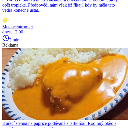
opět tropické. Předpovědi nám však již říkají, kdy by měla tato
vedra konečně ustat.
Meteocentrum.cz
dnes, 12:00
2 min
Reklama
Kuřecí stehna na paprice podávaná s tarhoňou: Rodinný oběd s