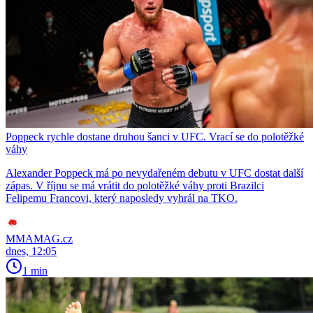
Poppeck rychle dostane druhou šanci v UFC. Vrací se do polotěžké
váhy
Alexander Poppeck má po nevydařeném debutu v UFC dostat další
zápas. V říjnu se má vrátit do polotěžké váhy proti Brazilci
Felipemu Francovi, který naposledy vyhrál na TKO.
MMAMAG.cz
dnes, 12:05
1 min