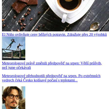
El Niño ovlivňuje ceny běžných potravin. Zdražuje přes 20 výrobků
Meteorologové právě změnili předpověď na srpen: Větší průšvih,
než jsme očekávali
Meteorologové přehodnotili předpověď na srpen. Po extrémních
vedrech čeká Česko kolísavé počasí s teplotami...