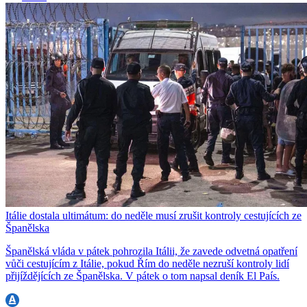
Itálie dostala ultimátum: do neděle musí zrušit kontroly cestujících ze
Španělska
Španělská vláda v pátek pohrozila Itálii, že zavede odvetná opatření
vůči cestujícím z Itálie, pokud Řím do neděle nezruší kontroly lidí
přijíždějících ze Španělska. V pátek o tom napsal deník El País.