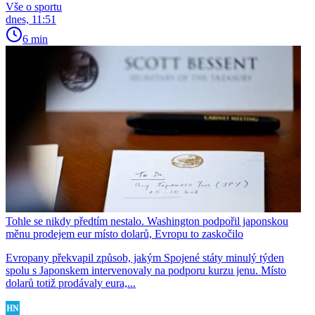
Vše o sportu
dnes, 11:51
6 min
Tohle se nikdy předtím nestalo. Washington podpořil japonskou
měnu prodejem eur místo dolarů, Evropu to zaskočilo
Evropany překvapil způsob, jakým Spojené státy minulý týden
spolu s Japonskem intervenovaly na podporu kurzu jenu. Místo
dolarů totiž prodávaly eura,...