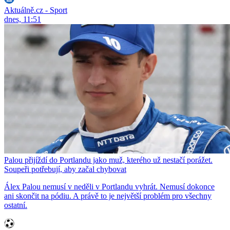
Aktuálně.cz - Sport
dnes, 11:51
Palou přijíždí do Portlandu jako muž, kterého už nestačí porážet.
Soupeři potřebují, aby začal chybovat
Álex Palou nemusí v neděli v Portlandu vyhrát. Nemusí dokonce
ani skončit na pódiu. A právě to je největší problém pro všechny
ostatní.