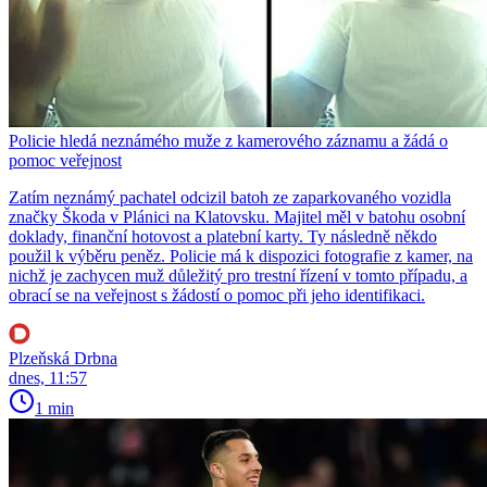
Policie hledá neznámého muže z kamerového záznamu a žádá o
pomoc veřejnost
Zatím neznámý pachatel odcizil batoh ze zaparkovaného vozidla
značky Škoda v Plánici na Klatovsku. Majitel měl v batohu osobní
doklady, finanční hotovost a platební karty. Ty následně někdo
použil k výběru peněz. Policie má k dispozici fotografie z kamer, na
nichž je zachycen muž důležitý pro trestní řízení v tomto případu, a
obrací se na veřejnost s žádostí o pomoc při jeho identifikaci.
Plzeňská Drbna
dnes, 11:57
1 min