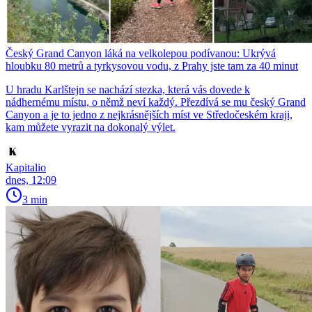
Český Grand Canyon láká na velkolepou podívanou: Ukrývá
hloubku 80 metrů a tyrkysovou vodu, z Prahy jste tam za 40 minut
U hradu Karlštejn se nachází stezka, která vás dovede k
nádhernému místu, o němž neví každý. Přezdívá se mu český Grand
Canyon a je to jedno z nejkrásnějších míst ve Středočeském kraji,
kam můžete vyrazit na dokonalý výlet.
Kapitalio
dnes, 12:09
3 min