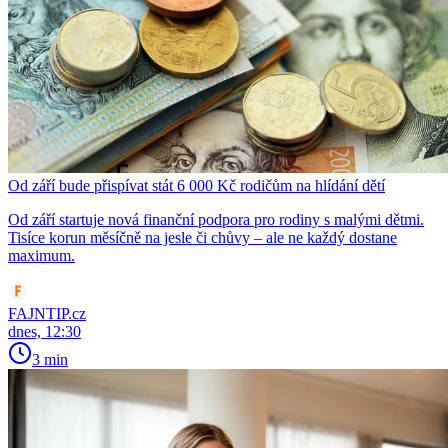
Od září bude přispívat stát 6 000 Kč rodičům na hlídání dětí
Od září startuje nová finanční podpora pro rodiny s malými dětmi.
Tisíce korun měsíčně na jesle či chůvy – ale ne každý dostane
maximum.
FAJNTIP.cz
dnes, 12:30
3 min