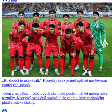
3 min
„Rozhodčí to očekávali.“ Korejský svaz je měl uplácet návštěvami
erotických salonů
Jeden z největších fotbalových skandálů posledních let nabírá nové
rozměry. Korejský svaz čelí obvinění, že zahraničním rozhodčím
platil erotické služby.