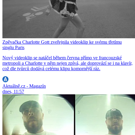
Zpěvačka Charlotte Gott zveřejnila videoklip ke svému třetímu
singlu Paris
Nový videoklip se natáčel během června přímo ve francouzské
metropoli a Charlotte v něm nejen zpívá, ale doprovází se i na klavír,
což dle tvůrců dodává celému klipu komornější ráz.
Aktuálně.cz - Magazín
dnes, 11:57