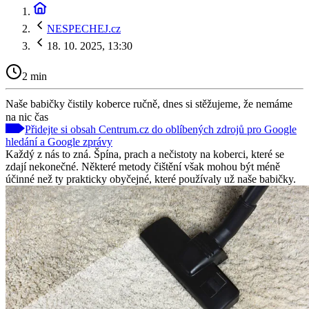
NESPECHEJ.cz
18. 10. 2025, 13:30
2 min
Naše babičky čistily koberce ručně, dnes si stěžujeme, že nemáme
na nic čas
Přidejte si obsah Centrum.cz do oblíbených zdrojů pro Google
hledání a Google zprávy
Každý z nás to zná. Špína, prach a nečistoty na koberci, které se
zdají nekonečné. Některé metody čištění však mohou být méně
účinné než ty prakticky obyčejné, které používaly už naše babičky.