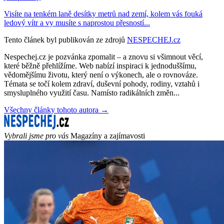
Visíte na tenkém laně desítky metrů nad zemí, kolem vás fouká
ledový vítr a vy musíte s naprostou přesností...
Tento článek byl publikován ze zdrojů
NESPECHEJ.cz
Nespechej.cz je pozvánka zpomalit – a znovu si všimnout věcí,
které běžně přehlížíme. Web nabízí inspiraci k jednoduššímu,
vědomějšímu životu, který není o výkonech, ale o rovnováze.
Témata se točí kolem zdraví, duševní pohody, rodiny, vztahů i
smysluplného využití času. Namísto radikálních změn...
Všechny články tohoto autora →
Vybrali jsme pro vás
Magazíny a zajímavosti