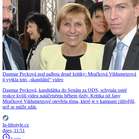
Dagmar Pecková pod palbou drsné kritiky: Mračková Vildumetzová
jí vytkla toto „skandální“ video
Dagmar Pecková, kandidátka do Senátu za ODS, schytala ostré
reakce kvůli videu natáčenému během jízdy. Kritika od Jany
Mračkové Vildumetzové otevřela téma, které je v kampani citlivější,
než se může zdát.
In-lifestyle.cz
dnes, 11:51