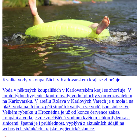
Kvalita vody v koupalištích v Karlovarském kraji se zhoršuje
Voda v některých koupalištích v Karlovarském kraji se zhoršuje. V
tomto týdnu hygienici kontrolovaly vodní plochy s provozovatelem
na Karlovarsku. V areálu Rolava v Karlových Varech je u mola i na
pláži voda na třetím z pěti stupňů kvality a ve vodě jsou sinice. Ve
Velkém rybníku u Hroznětína je už od konce července zákaz
koupání a voda je zde znečištěná vodním květem, chlorofylem-a a
sinicemi, špatná je i průhlednost, vyplývá z aktuálních údajů na
webových stránkách krajské hygienické stanice.