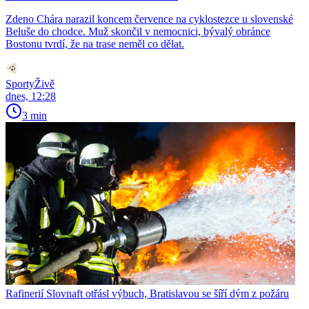
Zdeno Chára narazil koncem července na cyklostezce u slovenské
Beluše do chodce. Muž skončil v nemocnici, bývalý obránce
Bostonu tvrdí, že na trase neměl co dělat.
SportyŽivě
dnes, 12:28
3 min
Rafinerií Slovnaft otřásl výbuch, Bratislavou se šíří dým z požáru