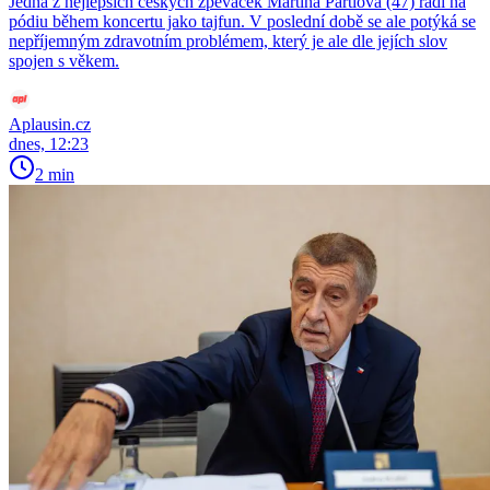
Jedna z nejlepších českých zpěvaček Martina Pártlová (47) řádí na
pódiu během koncertu jako tajfun. V poslední době se ale potýká se
nepříjemným zdravotním problémem, který je ale dle jejích slov
spojen s věkem.
Aplausin.cz
dnes, 12:23
2 min