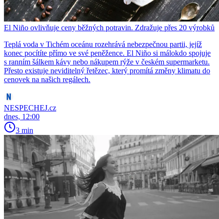
El Niño ovlivňuje ceny běžných potravin. Zdražuje přes 20 výrobků
Teplá voda v Tichém oceánu rozehrává nebezpečnou partii, jejíž
konec pocítíte přímo ve své peněžence. El Niño si málokdo spojuje
s ranním šálkem kávy nebo nákupem rýže v českém supermarketu.
Přesto existuje neviditelný řetězec, který promítá změny klimatu do
cenovek na našich regálech.
NESPECHEJ.cz
dnes, 12:00
3 min