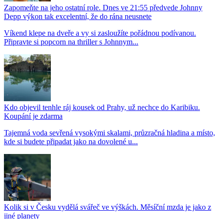
Zapomeňte na jeho ostatní role. Dnes ve 21:55 předvede Johnny
Depp výkon tak excelentní, že do rána neusnete
Víkend klepe na dveře a vy si zasloužíte pořádnou podívanou.
Připravte si popcorn na thriller s Johnnym...
Kdo objevil tenhle ráj kousek od Prahy, už nechce do Karibiku.
Koupání je zdarma
Tajemná voda sevřená vysokými skalami, průzračná hladina a místo,
kde si budete připadat jako na dovolené u...
Kolik si v Česku vydělá svářeč ve výškách. Měsíční mzda je jako z
jiné planety