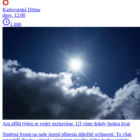
Karlovarská Drbna
dnes, 12:00
1 min
Ani příští týden se veder nezbavíme. Už víme dokdy budou trvat
Studená fronta na naše území přinesla důležité ochlazení. To však
nevydrží dlouho a hned s nástupem nového týdne budou teploty