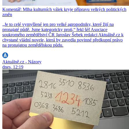
Komentář: Mlha kulturních válek kryje přípravu velkých politických
změn
„Je to celé vymyšlené jen pro velké agropodniky, které žijí na
pronajaté půdě. Jsme kategoricky proti,“ řekl šéf Asociace
soukromého zemědělství ČR Jaroslav Šebek redakci Aktuálně.cz k
chystané vládní novele, která by zavedla povinné předkupní právo
na pronajatou zemědělskou půdu.
Aktuálně.cz - Názory
dnes, 12:19