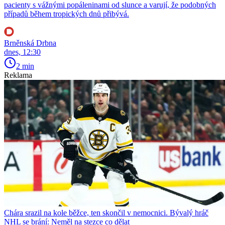
pacienty s vážnými popáleninami od slunce a varují, že podobných
případů během tropických dnů přibývá.
Brněnská Drbna
dnes, 12:30
2 min
Reklama
Chára srazil na kole běžce, ten skončil v nemocnici. Bývalý hráč
NHL se brání: Neměl na stezce co dělat