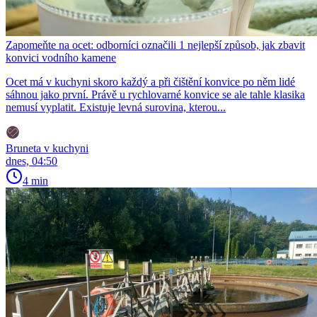
Zapomeňte na ocet: odborníci označili 1 nejlepší způsob, jak zbavit
konvici vodního kamene
Ocet má v kuchyni skoro každý a při čištění konvice po něm lidé
sáhnou jako první. Právě u rychlovarné konvice se ale tahle klasika
nemusí vyplatit. Existuje levná surovina, kterou...
Bruneta v kuchyni
dnes, 04:50
4 min