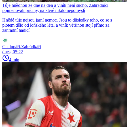
Túje hnědnou ze dne na den a viník není sucho. Zahradníci
pojmenovali příčiny, na které nikdo nepomyslí
Hnědé túje nejsou jarní nemoc. Jsou to důsledky toho, co se s
plotem dělo od loňského léta, a viník většinou stojí přímo za
zahradní hadicí.
Chalupáři-Zahrádkáři
dnes, 05:22
4 min