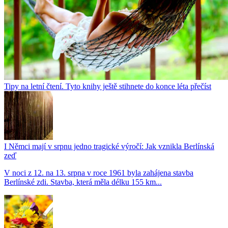
Tipy na letní čtení. Tyto knihy ještě stihnete do konce léta přečíst
I Němci mají v srpnu jedno tragické výročí: Jak vznikla Berlínská
zeď
V noci z 12. na 13. srpna v roce 1961 byla zahájena stavba
Berlínské zdi. Stavba, která měla délku 155 km...