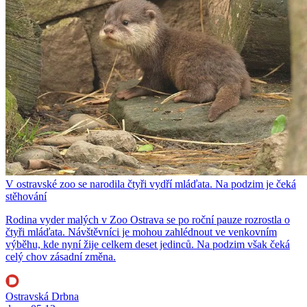
V ostravské zoo se narodila čtyři vydří mláďata. Na podzim je čeká
stěhování
Rodina vyder malých v Zoo Ostrava se po roční pauze rozrostla o
čtyři mláďata. Návštěvníci je mohou zahlédnout ve venkovním
výběhu, kde nyní žije celkem deset jedinců. Na podzim však čeká
celý chov zásadní změna.
Ostravská Drbna