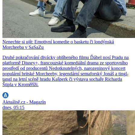
Nenechte si ujít: Emotivní komedie o basketu či londýnská
Morcheeba v SaSaZu
Druhé pokračování divácky oblíbeného filmu Ďábel nosí Pradu na
platformě Disney+, francouzské komediální drama ze sportovního
prostředí od producentů Nedotknutelných, narozeninový koncert
populární britské Morcheeby, legendární semaforský Jonáš a tingl-
tangl na letní scéně hradu Kašperk či výstava sochaře Richarda
Štipla v Kroměříži.
Aktuálně.cz - Magazín
dnes, 05:15