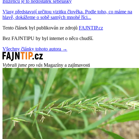
Blíženců je to nedostatek sebelásky
Vlasy představují určitou vizitku člověka. Podle toho, co máme na
hlavě, dokážeme o sobě samých mnohé říci...
Tento článek byl publikován ze zdrojů
FAJNTIP.cz
Bez FAJNTIPU by byl internet o něco chudší.
Všechny články tohoto autora →
Vybrali jsme pro vás
Magazíny a zajímavosti