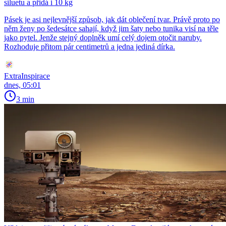
siluetu a přidá i 10 kg
Pásek je asi nejlevnější způsob, jak dát oblečení tvar. Právě proto po
něm ženy po šedesátce sahají, když jim šaty nebo tunika visí na těle
jako pytel. Jenže stejný doplněk umí celý dojem otočit naruby.
Rozhoduje přitom pár centimetrů a jedna jediná dírka.
ExtraInspirace
dnes, 05:01
3 min