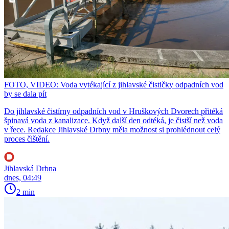
FOTO, VIDEO: Voda vytékající z jihlavské čističky odpadních vod
by se dala pít
Do jihlavské čistírny odpadních vod v Hruškových Dvorech přitéká
špinavá voda z kanalizace. Když další den odtéká, je čistší než voda
v řece. Redakce Jihlavské Drbny měla možnost si prohlédnout celý
proces čištění.
Jihlavská Drbna
dnes, 04:49
2 min