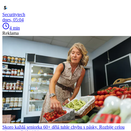
Securitytech
dnes, 05:04
4 min
Reklama
Skoro každá seniorka 60+ dělá tuhle chybu s pásky. Rozbije celou