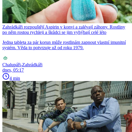
Zahrádkáři rozpouštějí Aspirin v konvi a zalévají záhony. Rostliny
po něm rostou rychleji a škůdci se jim vyhýbají celé léto
Jedna tableta za pár korun může rostlinám zapnout vlastní imunitní
systém. Věda to potvrzuje už od roku 1979.
Chalupáři-Zahrádkáři
dnes, 05:17
4 min