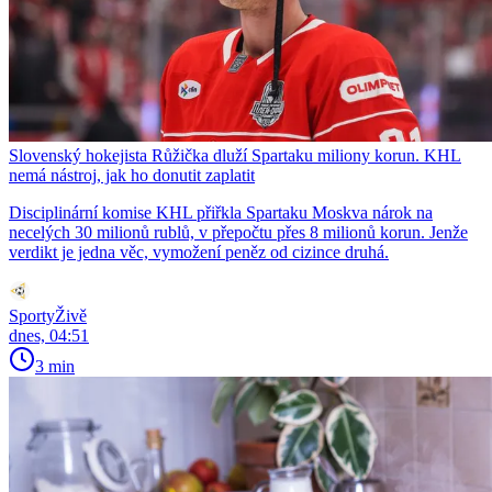
Slovenský hokejista Růžička dluží Spartaku miliony korun. KHL
nemá nástroj, jak ho donutit zaplatit
Disciplinární komise KHL přiřkla Spartaku Moskva nárok na
necelých 30 milionů rublů, v přepočtu přes 8 milionů korun. Jenže
verdikt je jedna věc, vymožení peněz od cizince druhá.
SportyŽivě
dnes, 04:51
3 min