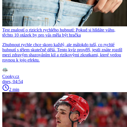
Test znalostí o rizicích rychlého hubnutí: Pokud si hlídáte váhu,
těchto 10 otázek by pro vás měla být hračka
Zhubnout rychle chce skoro každý, ale málokdo tuší, co rychlé
hubnutí s tělem skutečně dělá. Tento kvíz prověří, jestli znáte rozdíl
mezi zdravým shazováním kil a rizikovými zkratkami, které vedou
rovnou k jojo efektu.
Cooky.cz
dnes, 04:54
2 min