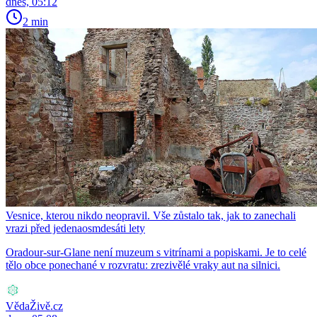
dnes, 05:12
2 min
Vesnice, kterou nikdo neopravil. Vše zůstalo tak, jak to zanechali
vrazi před jedenaosmdesáti lety
Oradour-sur-Glane není muzeum s vitrínami a popiskami. Je to celé
tělo obce ponechané v rozvratu: zrezivělé vraky aut na silnici.
VědaŽivě.cz