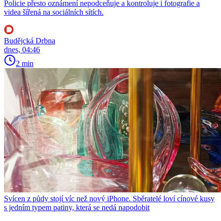
Policie přesto oznámení nepodceňuje a kontroluje i fotografie a
videa šířená na sociálních sítích.
Budějcká Drbna
dnes, 04:46
2 min
Svícen z půdy stojí víc než nový iPhone. Sběratelé loví cínové kusy
s jedním typem patiny, která se nedá napodobit