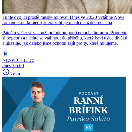
Tuhle dvojici prostě musíte milovat. Dnes ve 20:20 vytáhne Nova
romantickou komedii, která zahřeje u srdce každého Čecha
Páteční večer si zaslouží pořádnou porci emocí a humoru. Připravte
si popcorn a nechte se vtáhnout do příběhu, který baví tisíce diváků
a ukazuje, jak daleko jsme ochotni zajít pro ty, které milujeme.
NESPECHEJ.cz
dnes, 05:00
3 min