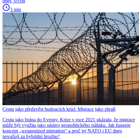
dnes, 05:08
3 min
Ceuta jako předzvěst budoucích krizí: Migrace jako zbraň
Ceuta jako brána do Evropy. Krize v roce 2021 ukázala, že migrace
může být využita jako nástroj geopolitického nátlaku. Jak funguje
koncept „weaponized migration“ a proč jej NATO i EU dnes
považují za hybridní hrozbu?