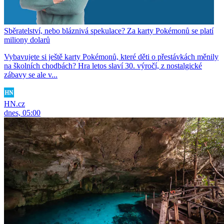
Sběratelství, nebo bláznivá spekulace? Za karty Pokémonů se platí
miliony dolarů
Vybavujete si ještě karty Pokémonů, které děti o přestávkách měnily
na školních chodbách? Hra letos slaví 30. výročí, z nostalgické
zábavy se ale v...
HN.cz
dnes, 05:00