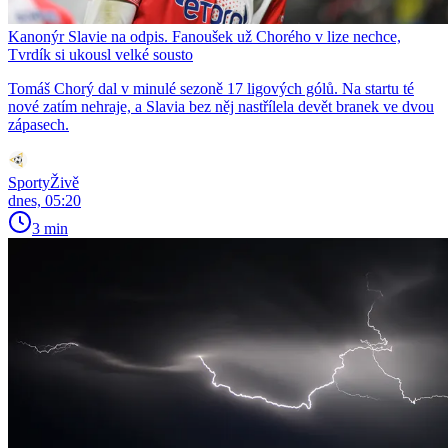
Kanonýr Slavie na odpis. Fanoušek už Chorého v lize nechce,
Tvrdík si ukousl velké sousto
Tomáš Chorý dal v minulé sezoně 17 ligových gólů. Na startu té
nové zatím nehraje, a Slavia bez něj nastřílela devět branek ve dvou
zápasech.
SportyŽivě
dnes, 05:20
3 min