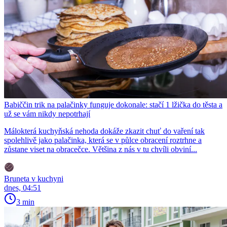
Babiččin trik na palačinky funguje dokonale: stačí 1 lžička do těsta a
už se vám nikdy nepotrhají
Málokterá kuchyňská nehoda dokáže zkazit chuť do vaření tak
spolehlivě jako palačinka, která se v půlce obracení roztrhne a
zůstane viset na obracečce. Většina z nás v tu chvíli obviní...
Bruneta v kuchyni
dnes, 04:51
3 min