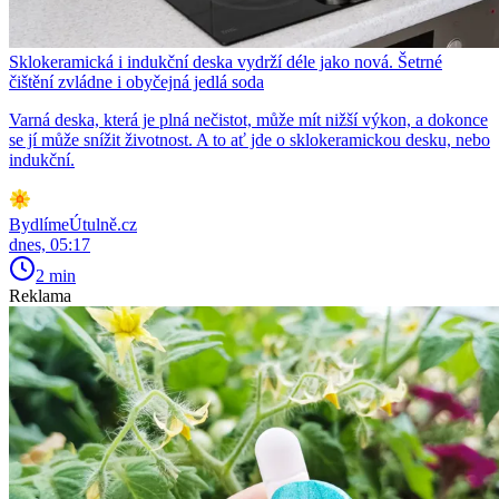
Sklokeramická i indukční deska vydrží déle jako nová. Šetrné
čištění zvládne i obyčejná jedlá soda
Varná deska, která je plná nečistot, může mít nižší výkon, a dokonce
se jí může snížit životnost. A to ať jde o sklokeramickou desku, nebo
indukční.
BydlímeÚtulně.cz
dnes, 05:17
2 min
Reklama