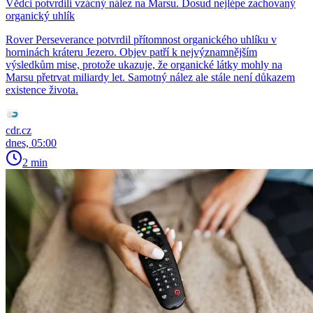
Vědci potvrdili vzácný nález na Marsu. Dosud nejlépe zachovaný
organický uhlík
Rover Perseverance potvrdil přítomnost organického uhlíku v
horninách kráteru Jezero. Objev patří k nejvýznamnějším
výsledkům mise, protože ukazuje, že organické látky mohly na
Marsu přetrvat miliardy let. Samotný nález ale stále není důkazem
existence života.
cdr.cz
dnes, 05:00
2 min