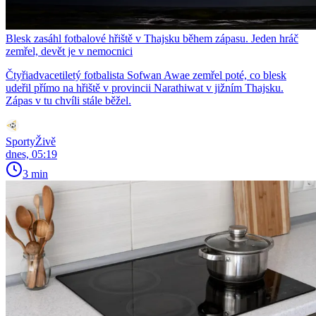
Blesk zasáhl fotbalové hřiště v Thajsku během zápasu. Jeden hráč
zemřel, devět je v nemocnici
Čtyřiadvacetiletý fotbalista Sofwan Awae zemřel poté, co blesk
udeřil přímo na hřiště v provincii Narathiwat v jižním Thajsku.
Zápas v tu chvíli stále běžel.
SportyŽivě
dnes, 05:19
3 min