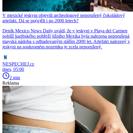
V mexické jeskyni objevili archeologové neporušený čokoládový
artefakt. Dá se po(u)žít i po 2000 letech?
Deník Mexico News Daily uvádí, že v jeskyni v Playa del Carmen
poblíž karibského pobřeží jižního Mexika byla nalezena neporušená
mayská nádoba s odhadovaným stářím 2000 let. Artefakt nalezený v
jeskyni na soukromém pozemku je zcela neporušený.
NESPECHEJ.cz
dnes, 05:00
2 min
Reklama