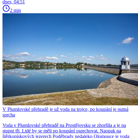
dnes, 04:51
2 min
V Plumlovské přehradě je už voda na trojce, po koupání je nutná
sprcha
Voda v Plumlovské přehradě na Prostějovsku se zhoršila a je na
stupni tři. Lidé by se měli po koupání osprchovat. Naopak na
štěrkopískových jezerech Poděbrady nedaleko Olomouce je voda