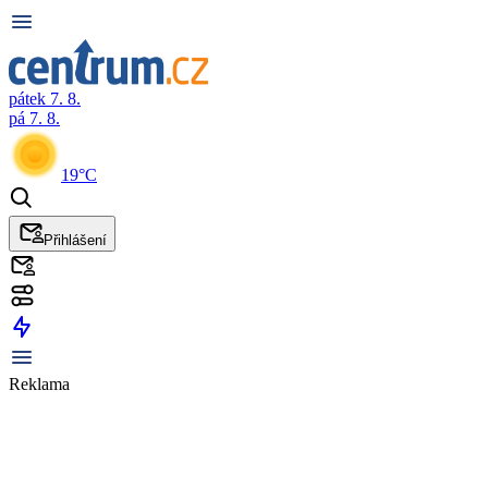
pátek 7. 8.
pá 7. 8.
19°C
Přihlášení
Reklama