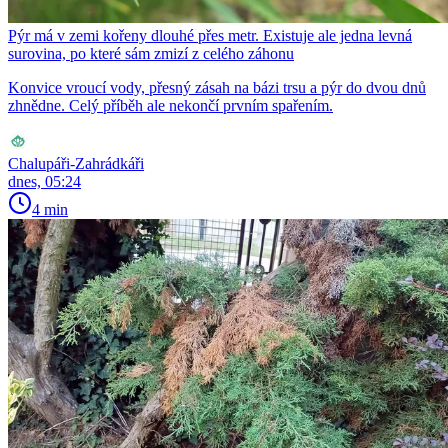
Pýr má v zemi kořeny dlouhé přes metr. Existuje ale jedna levná
surovina, po které sám zmizí z celého záhonu
Konvice vroucí vody, přesný zásah na bázi trsu a pýr do dvou dnů
zhnědne. Celý příběh ale nekončí prvním spařením.
Chalupáři-Zahrádkáři
dnes, 05:24
4 min