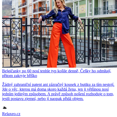
Belgičanky po 60 nosí tenhle typ košile denně, Češky ho odmítají,
přitom zakryje bříško
Žádný zahraniční patent ani zázračný kousek z butiku za tím nestojí.
Jde o věc, kterou má doma skoro každá žena, jen ji většinou nosí
jedním jediným způsobem. A právě způsob nošení rozhoduje o tom,
jestli postavu zjemní, nebo jí naopak přidá objem.
Relaxeo.cz