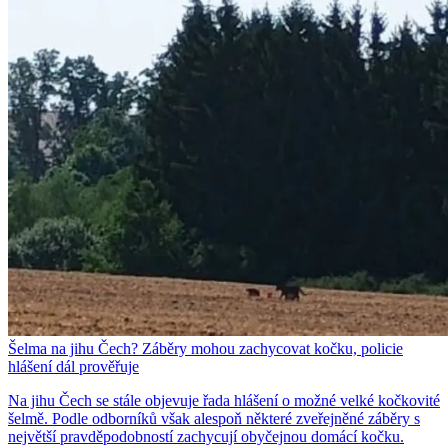
Šelma na jihu Čech? Záběry mohou zachycovat kočku, policie
hlášení dál prověřuje
Na jihu Čech se stále objevuje řada hlášení o možné velké kočkovité
šelmě. Podle odborníků však alespoň některé zveřejněné záběry s
největší pravděpodobností zachycují obyčejnou domácí kočku.