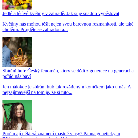
Jedlé a léčivé květiny v zahradě. Jak si je snadno vypěstovat
Květiny nás mohou těšit nejen svou barevnou rozmanitostí, ale také
chutěmi. Projděte se zahradou a...
Sbírání hub: Český fenomén, který se dědí z generace na generaci a
pořád nás baví
Jen málokde je sbírání hub tak rozšířeným koníčkem jako u nás. A
nejzajímavější na tom je, že si tuto...
Proč mají některá znamení mastné vlasy? Panna geneticky, u