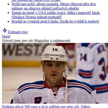
Nežil tam nežil, přesto pomohl. Messi věnoval přes dva
miliony na obnovu oblastí zničených ohněm
Sparta na turné v USA zažila ovace, bitku i naprostý bizár.
Obránce Hojera nakopl rozhodčí
Roušal se vymezil proti Clashi. Sivák ho vybídl k souboji
Zobrazit více
Sport
Vybrali jsme pro vás
Magazíny a zajímavosti
Holkám dával 500 euro a já to udělala pro jeho oči. Zálety