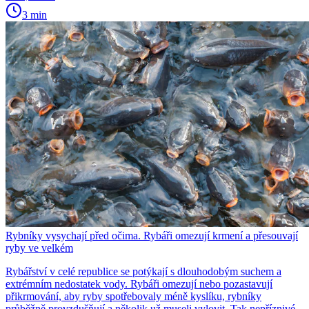
3 min
Rybníky vysychají před očima. Rybáři omezují krmení a přesouvají
ryby ve velkém
Rybářství v celé republice se potýkají s dlouhodobým suchem a
extrémním nedostatek vody. Rybáři omezují nebo pozastavují
přikrmování, aby ryby spotřebovaly méně kyslíku, rybníky
průběžně provzdušňují a několik už museli vylovit. Tak nepříznivé