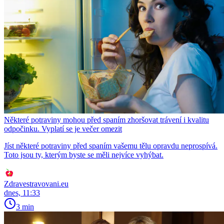
Některé potraviny mohou před spaním zhoršovat trávení i kvalitu
odpočinku. Vyplatí se je večer omezit
Jíst některé potraviny před spaním vašemu tělu opravdu neprospívá.
Toto jsou ty, kterým byste se měli nejvíce vyhýbat.
Zdravestravovani.eu
dnes, 11:33
3 min