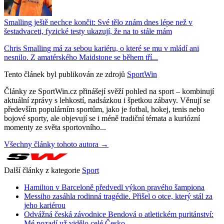
Smalling ještě nechce končit: Své tělo znám dnes lépe než v
šestadvaceti, fyzické testy ukazují, že na to stále mám
Chris Smalling má za sebou kariéru, o které se mu v mládí ani
nesnilo. Z amatérského Maidstone se během tří...
Tento článek byl publikován ze zdrojů
SportWin
Články ze SportWin.cz přinášejí svěží pohled na sport – kombinují
aktuální zprávy s lehkostí, nadsázkou i špetkou zábavy. Věnují se
především populárním sportům, jako je fotbal, hokej, tenis nebo
bojové sporty, ale objevují se i méně tradiční témata a kuriózní
momenty ze světa sportovního...
Všechny články tohoto autora →
Další články z kategorie
Sport
Hamilton v Barceloně předvedl výkon pravého šampiona
Messiho zasáhla rodinná tragédie. Přišel o otce, který stál za
jeho kariérou
Odvážná česká závodnice Bendová o atletickém puritánství:
Mé pozadí už vidělo celé Česko