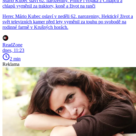
Mário Kubec slaví 62. narozeniny. Prince i vojáka z Chlapců a
chlapů vyměnil za traktory, koně a život na ranči
Herec Mário Kubec oslaví v neděli 62. narozeniny. Hektický život a
svět televizních kamer před lety vyměnil za touhu po svobodě na
rodinné farmě v Krušných horách.
ReadZone
dnes, 11:23
2 min
Reklama