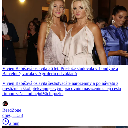
Vivien Babišová oslavila 26 let. Přestože studovala v Londýně a
Barceloně, začala v Agrofertu od základů
Vivien Babišová oslavila šestadvacáté narozeniny a po návratu z
prestižních škol překvapuje svým pracovním nasazením. Její cesta
firmou začala od nejnižších pozic.
ReadZone
dnes, 11:33
2 min