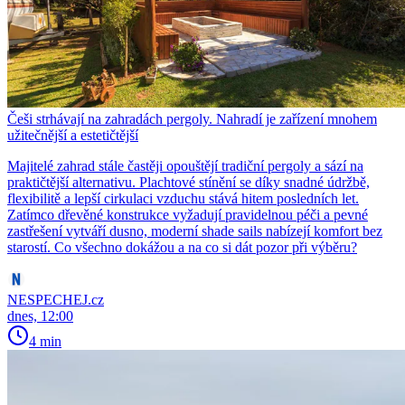
Češi strhávají na zahradách pergoly. Nahradí je zařízení mnohem
užitečnější a estetičtější
Majitelé zahrad stále častěji opouštějí tradiční pergoly a sází na
praktičtější alternativu. Plachtové stínění se díky snadné údržbě,
flexibilitě a lepší cirkulaci vzduchu stává hitem posledních let.
Zatímco dřevěné konstrukce vyžadují pravidelnou péči a pevné
zastřešení vytváří dusno, moderní shade sails nabízejí komfort bez
starostí. Co všechno dokážou a na co si dát pozor při výběru?
NESPECHEJ.cz
dnes, 12:00
4 min