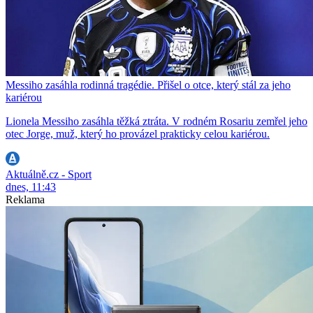
Messiho zasáhla rodinná tragédie. Přišel o otce, který stál za jeho
kariérou
Lionela Messiho zasáhla těžká ztráta. V rodném Rosariu zemřel jeho
otec Jorge, muž, který ho provázel prakticky celou kariérou.
Aktuálně.cz - Sport
dnes, 11:43
Reklama