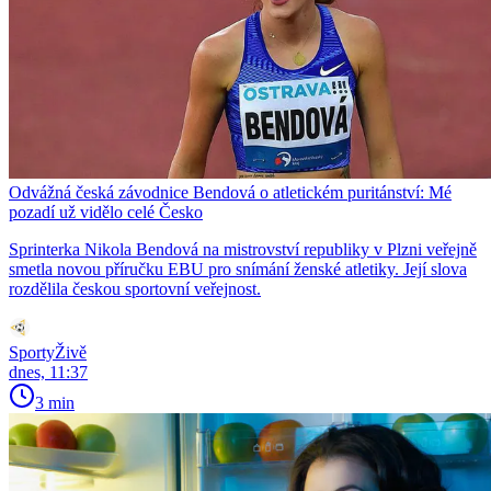
Odvážná česká závodnice Bendová o atletickém puritánství: Mé
pozadí už vidělo celé Česko
Sprinterka Nikola Bendová na mistrovství republiky v Plzni veřejně
smetla novou příručku EBU pro snímání ženské atletiky. Její slova
rozdělila českou sportovní veřejnost.
SportyŽivě
dnes, 11:37
3 min