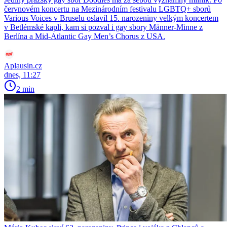
červnovém koncertu na Mezinárodním festivalu LGBTQ+ sborů
Various Voices v Bruselu oslavil 15. narozeniny velkým koncertem
v Betlémské kapli, kam si pozval i gay sbory Männer-Minne z
Berlína a Mid-Atlantic Gay Men’s Chorus z USA.
Aplausin.cz
dnes, 11:27
2 min