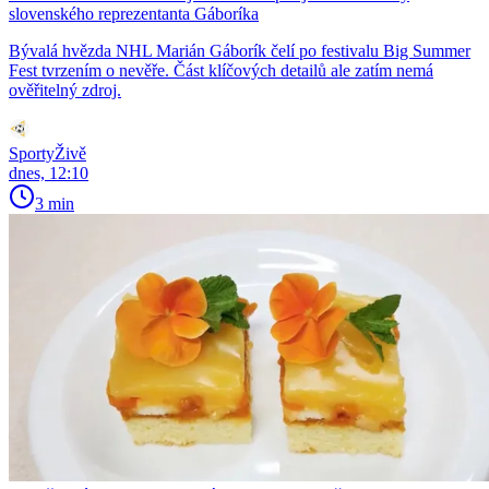
slovenského reprezentanta Gáboríka
Bývalá hvězda NHL Marián Gáborík čelí po festivalu Big Summer
Fest tvrzením o nevěře. Část klíčových detailů ale zatím nemá
ověřitelný zdroj.
SportyŽivě
dnes, 12:10
3 min