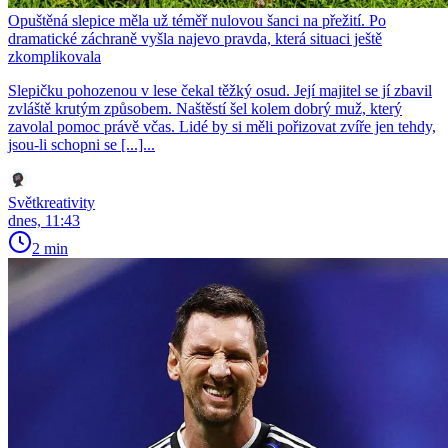
Opuštěná slepice měla už téměř nulovou šanci na přežití. Po
dramatické záchraně vyšla najevo pravda, která situaci ještě
zkomplikovala
Slepičku pohozenou v lese čekal těžký osud. Její majitel se jí zbavil
zvláště krutým způsobem. Naštěstí šel kolem dobrý muž, který
zavolal pomoc právě včas. Lidé by si měli pořizovat zvíře jen tehdy,
jsou-li schopni se [...]...
Světkreativity
dnes, 11:43
2 min