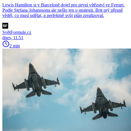
Lewis Hamilton si v Barceloně dojel pro první vítězství ve Ferrari.
Podle Stefana Johanssona ale nešlo jen o strategii. Brit prý přesně
věděl, co musí udělat, a perfektně svůj plán zrealizoval.
SvětFormule.cz
dnes, 11:51
2 min