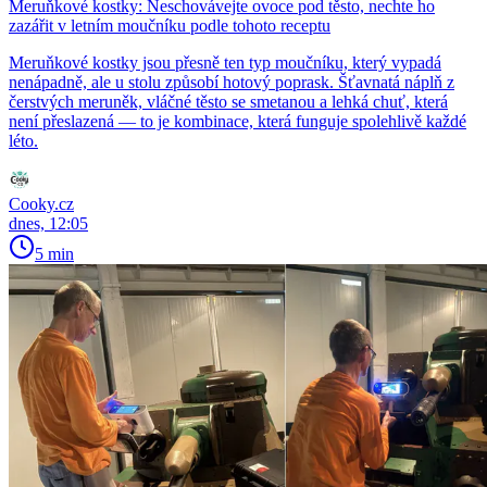
Meruňkové kostky: Neschovávejte ovoce pod těsto, nechte ho
zazářit v letním moučníku podle tohoto receptu
Meruňkové kostky jsou přesně ten typ moučníku, který vypadá
nenápadně, ale u stolu způsobí hotový poprask. Šťavnatá náplň z
čerstvých meruněk, vláčné těsto se smetanou a lehká chuť, která
není přeslazená — to je kombinace, která funguje spolehlivě každé
léto.
Cooky.cz
dnes, 12:05
5 min