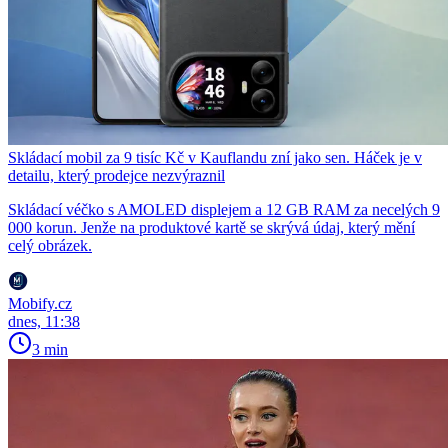
Skládací mobil za 9 tisíc Kč v Kauflandu zní jako sen. Háček je v
detailu, který prodejce nezvýraznil
Skládací véčko s AMOLED displejem a 12 GB RAM za necelých 9
000 korun. Jenže na produktové kartě se skrývá údaj, který mění
celý obrázek.
Mobify.cz
dnes, 11:38
3 min