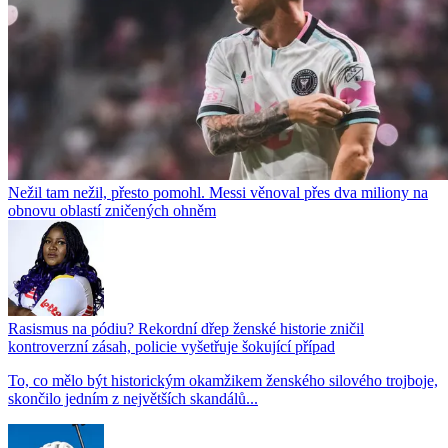
Nežil tam nežil, přesto pomohl. Messi věnoval přes dva miliony na
obnovu oblastí zničených ohněm
Rasismus na pódiu? Rekordní dřep ženské historie zničil
kontroverzní zásah, policie vyšetřuje šokující případ
To, co mělo být historickým okamžikem ženského silového trojboje,
skončilo jedním z největších skandálů...