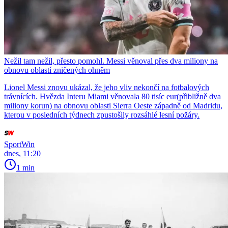
Nežil tam nežil, přesto pomohl. Messi věnoval přes dva miliony na
obnovu oblastí zničených ohněm
Lionel Messi znovu ukázal, že jeho vliv nekončí na fotbalových
trávnících. Hvězda Interu Miami věnovala 80 tisíc eur(přibližně dva
miliony korun) na obnovu oblasti Sierra Oeste západně od Madridu,
kterou v posledních týdnech zpustošily rozsáhlé lesní požáry.
SportWin
dnes, 11:20
1 min