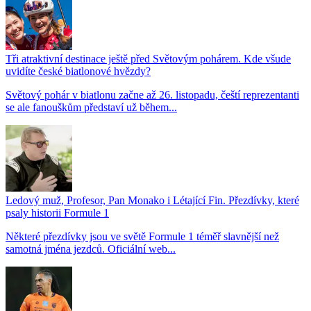
Tři atraktivní destinace ještě před Světovým pohárem. Kde všude
uvidíte české biatlonové hvězdy?
Světový pohár v biatlonu začne až 26. listopadu, čeští reprezentanti
se ale fanouškům představí už během...
Ledový muž, Profesor, Pan Monako i Létající Fin. Přezdívky, které
psaly historii Formule 1
Některé přezdívky jsou ve světě Formule 1 téměř slavnější než
samotná jména jezdců. Oficiální web...