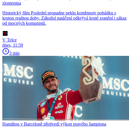
zlomenina
Historický film Poslední propadne peklu kombinuje pohádku s
krutou realitou doby. Zákulisí natáčení odkrývá kruté zranění i zákaz
od mocných komunistů.
V Telce
dnes, 11:59
3 min
Hamilton v Barceloně předvedl výkon pravého šampiona