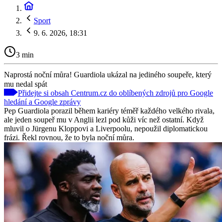
Sport
9. 6. 2026, 18:31
3 min
Naprostá noční můra! Guardiola ukázal na jediného soupeře, který
mu nedal spát
Přidejte si obsah Centrum.cz do oblíbených zdrojů pro Google
hledání a Google zprávy
Pep Guardiola porazil během kariéry téměř každého velkého rivala,
ale jeden soupeř mu v Anglii lezl pod kůži víc než ostatní. Když
mluvil o Jürgenu Kloppovi a Liverpoolu, nepoužil diplomatickou
frázi. Řekl rovnou, že to byla noční můra.