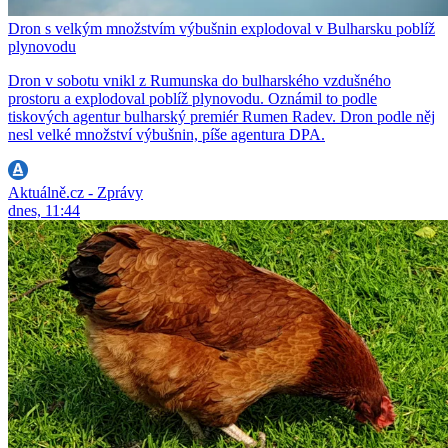
Dron s velkým množstvím výbušnin explodoval v Bulharsku poblíž
plynovodu
Dron v sobotu vnikl z Rumunska do bulharského vzdušného
prostoru a explodoval poblíž plynovodu. Oznámil to podle
tiskových agentur bulharský premiér Rumen Radev. Dron podle něj
nesl velké množství výbušnin, píše agentura DPA.
Aktuálně.cz - Zprávy
dnes, 11:44