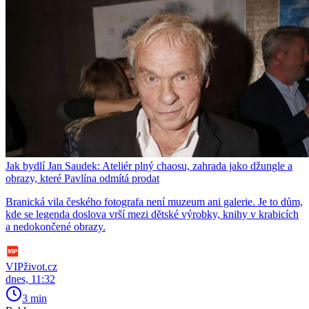
Jak bydlí Jan Saudek: Ateliér plný chaosu, zahrada jako džungle a
obrazy, které Pavlína odmítá prodat
Branická vila českého fotografa není muzeum ani galerie. Je to dům,
kde se legenda doslova vrší mezi dětské výrobky, knihy v krabicích
a nedokončené obrazy.
VIPživot.cz
dnes, 11:32
3 min