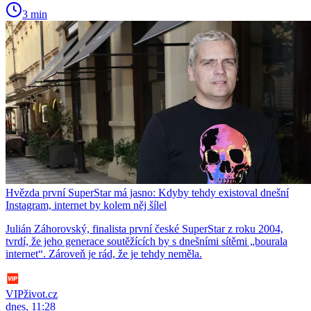
3 min
Hvězda první SuperStar má jasno: Kdyby tehdy existoval dnešní
Instagram, internet by kolem něj šílel
Julián Záhorovský, finalista první české SuperStar z roku 2004,
tvrdí, že jeho generace soutěžících by s dnešními sítěmi „bourala
internet“. Zároveň je rád, že je tehdy neměla.
VIPživot.cz
dnes, 11:28