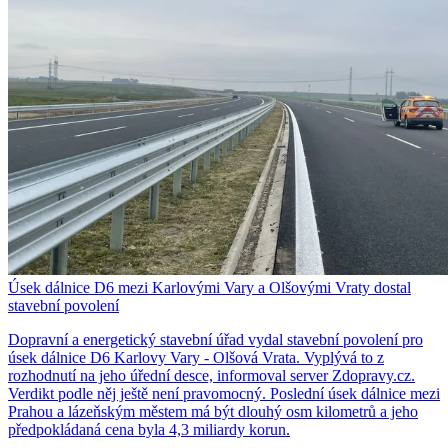
Úsek dálnice D6 mezi Karlovými Vary a Olšovými Vraty dostal
stavební povolení
Dopravní a energetický stavební úřad vydal stavební povolení pro
úsek dálnice D6 Karlovy Vary - Olšová Vrata. Vyplývá to z
rozhodnutí na jeho úřední desce, informoval server Zdopravy.cz.
Verdikt podle něj ještě není pravomocný. Poslední úsek dálnice mezi
Prahou a lázeňským městem má být dlouhý osm kilometrů a jeho
předpokládaná cena byla 4,3 miliardy korun.