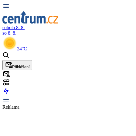
sobota 8. 8.
so 8. 8.
24°C
Přihlášení
Reklama