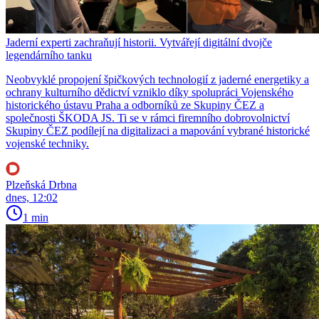
Jaderní experti zachraňují historii. Vytvářejí digitální dvojče
legendárního tanku
Neobvyklé propojení špičkových technologií z jaderné energetiky a
ochrany kulturního dědictví vzniklo díky spolupráci Vojenského
historického ústavu Praha a odborníků ze Skupiny ČEZ a
společnosti ŠKODA JS. Ti se v rámci firemního dobrovolnictví
Skupiny ČEZ podílejí na digitalizaci a mapování vybrané historické
vojenské techniky.
Plzeňská Drbna
dnes, 12:02
1 min