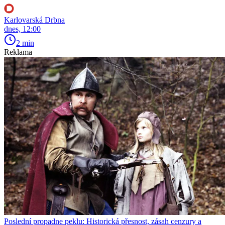
Karlovarská Drbna
dnes, 12:00
2 min
Reklama
Poslední propadne peklu: Historická přesnost, zásah cenzury a