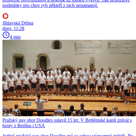
podmínky pro chov ryb někteří z nich nepamatují.
Jihlavská Drbna
dnes, 11:28
4 min
Pražský gay sbor Doodles oslavil 15 let. V Betlémské kapli zpíval s
hosty z Berlína i USA
Jediný pražský gay sbor Doodles má za sebou významný milník. Po