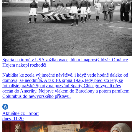
Sparta na turné v USA zažila ovace, bitku i naprostý bizár. Obránce
Hojera nakopl rozhodčí
Nabídka ke zcela výjimečné návštěvě, i když vede hodně daleko od
domova, se neodmítá. A tak 10. srpna 1926, tedy před sto lety, se
fotbalisté pražské Sparty na pozvání Sparty Chicago vydali přes
oceán do Ameriky. Nejprve vlakem do Barcelony a potom parníkem
Columbus do newyorského přístavu.
Aktuálně.cz - Sport
dnes, 11:20