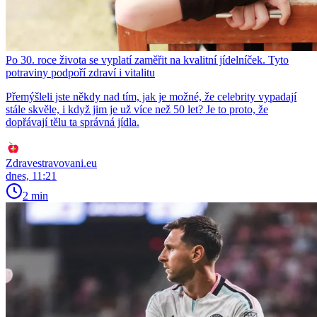
Po 30. roce života se vyplatí zaměřit na kvalitní jídelníček. Tyto
potraviny podpoří zdraví i vitalitu
Přemýšleli jste někdy nad tím, jak je možné, že celebrity vypadají
stále skvěle, i když jim je už více než 50 let? Je to proto, že
dopřávají tělu ta správná jídla.
Zdravestravovani.eu
dnes, 11:21
2 min