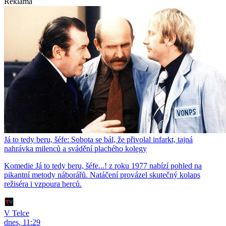
Reklama
Já to tedy beru, šéfe: Sobota se bál, že přivolal infarkt, tajná
nahrávka milenců a svádění plachého kolegy
Komedie Já to tedy beru, šéfe...! z roku 1977 nabízí pohled na
pikantní metody náborářů. Natáčení provázel skutečný kolaps
režiséra i vzpoura herců.
V Telce
dnes, 11:29