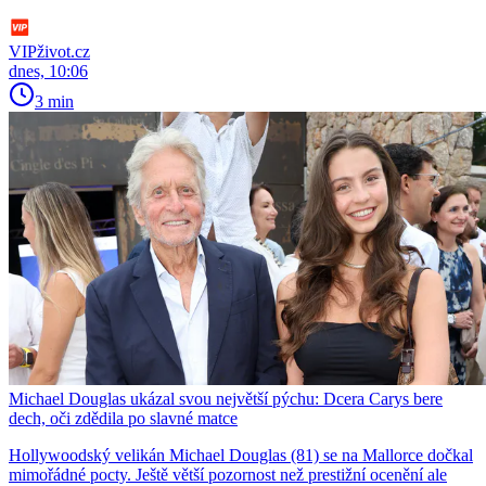
VIPživot.cz
dnes, 10:06
3 min
Michael Douglas ukázal svou největší pýchu: Dcera Carys bere
dech, oči zdědila po slavné matce
Hollywoodský velikán Michael Douglas (81) se na Mallorce dočkal
mimořádné pocty. Ještě větší pozornost než prestižní ocenění ale