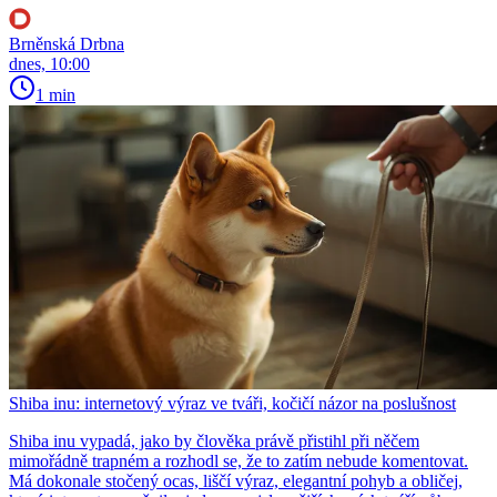
Brněnská Drbna
dnes, 10:00
1 min
Shiba inu: internetový výraz ve tváři, kočičí názor na poslušnost
Shiba inu vypadá, jako by člověka právě přistihl při něčem
mimořádně trapném a rozhodl se, že to zatím nebude komentovat.
Má dokonale stočený ocas, liščí výraz, elegantní pohyb a obličej,