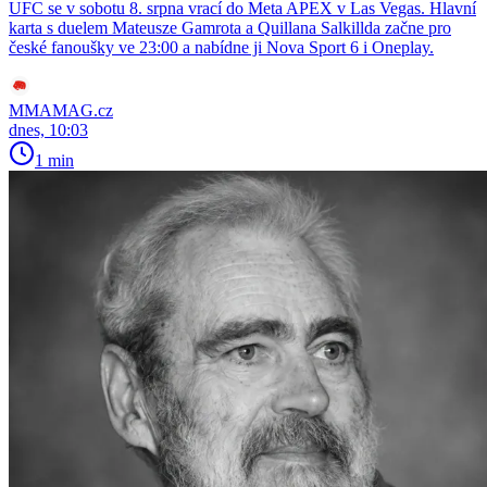
UFC se v sobotu 8. srpna vrací do Meta APEX v Las Vegas. Hlavní
karta s duelem Mateusze Gamrota a Quillana Salkillda začne pro
české fanoušky ve 23:00 a nabídne ji Nova Sport 6 i Oneplay.
MMAMAG.cz
dnes, 10:03
1 min