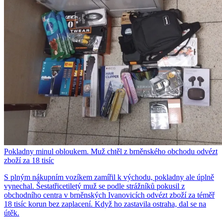
Pokladny minul obloukem. Muž chtěl z brněnského obchodu odvézt
zboží za 18 tisíc
S plným nákupním vozíkem zamířil k východu, pokladny ale úplně
vynechal. Šestatřicetiletý muž se podle strážníků pokusil z
obchodního centra v brněnských Ivanovicích odvézt zboží za téměř
18 tisíc korun bez zaplacení. Když ho zastavila ostraha, dal se na
útěk.