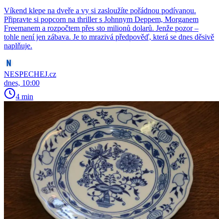
Víkend klepe na dveře a vy si zasloužíte pořádnou podívanou.
Připravte si popcorn na thriller s Johnnym Deppem, Morganem
Freemanem a rozpočtem přes sto milionů dolarů. Jenže pozor –
tohle není jen zábava. Je to mrazivá předpověď, která se dnes děsivě
naplňuje.
NESPECHEJ.cz
dnes, 10:00
4 min