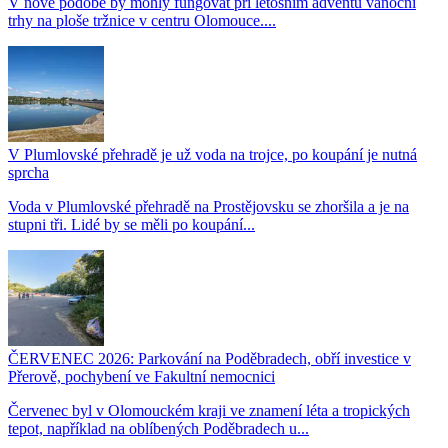
V nové podobě by mohly fungovat při letošním adventu vánoční
trhy na ploše tržnice v centru Olomouce....
V Plumlovské přehradě je už voda na trojce, po koupání je nutná
sprcha
Voda v Plumlovské přehradě na Prostějovsku se zhoršila a je na
stupni tři. Lidé by se měli po koupání...
ČERVENEC 2026: Parkování na Poděbradech, obří investice v
Přerově, pochybení ve Fakultní nemocnici
Červenec byl v Olomouckém kraji ve znamení léta a tropických
tepot, například na oblíbených Poděbradech u...