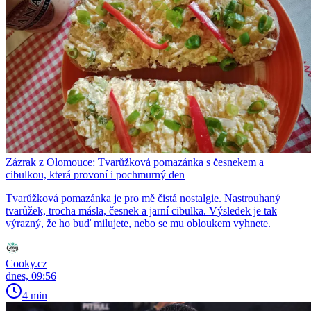
Zázrak z Olomouce: Tvarůžková pomazánka s česnekem a
cibulkou, která provoní i pochmurný den
Tvarůžková pomazánka je pro mě čistá nostalgie. Nastrouhaný
tvarůžek, trocha másla, česnek a jarní cibulka. Výsledek je tak
výrazný, že ho buď milujete, nebo se mu obloukem vyhnete.
Cooky.cz
dnes, 09:56
4 min