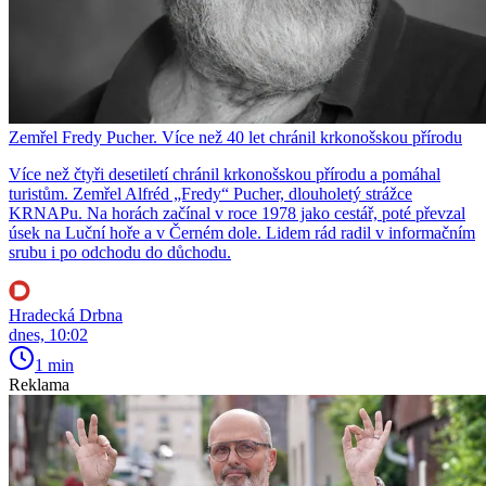
Zemřel Fredy Pucher. Více než 40 let chránil krkonošskou přírodu
Více než čtyři desetiletí chránil krkonošskou přírodu a pomáhal
turistům. Zemřel Alfréd „Fredy“ Pucher, dlouholetý strážce
KRNAPu. Na horách začínal v roce 1978 jako cestář, poté převzal
úsek na Luční hoře a v Černém dole. Lidem rád radil v informačním
srubu i po odchodu do důchodu.
Hradecká Drbna
dnes, 10:02
1 min
Reklama