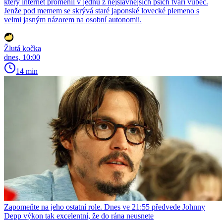
který internet proměnil v jednu z nejslavnějších psích tváří vůbec.
Jenže pod memem se skrývá staré japonské lovecké plemeno s
velmi jasným názorem na osobní autonomii.
Žlutá kočka
dnes, 10:00
14 min
Zapomeňte na jeho ostatní role. Dnes ve 21:55 předvede Johnny
Depp výkon tak excelentní, že do rána neusnete