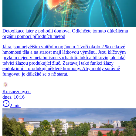
Detoxikace jater z pohodlí domova. Odlehčete tomuto důležitému
orgánu pomocí přírodních metod
Játra jsou největším vnitřním orgánem. Tvoří okolo 2 % celkové
hmotnosti těla a na starost mají látkovou výměnu. Jsou klíčovým
prvkem nejen v metabolismu sacharidů, tuků a bílkovin, ale také
trávicí žlázou produkující žluč. Zastávají také funkci žlázy
endokrinní – produkují některé hormony. Aby mohly správně
fungovat, je důležité se o ně starat.
Krasnezeny.eu
dnes, 10:16
2 min