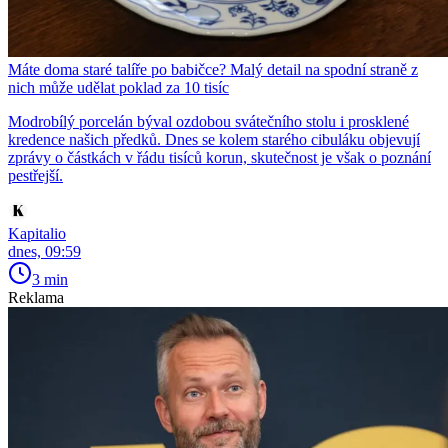
Máte doma staré talíře po babičce? Malý detail na spodní straně z
nich může udělat poklad za 10 tisíc
Modrobílý porcelán býval ozdobou svátečního stolu i prosklené
kredence našich předků. Dnes se kolem starého cibuláku objevují
zprávy o částkách v řádu tisíců korun, skutečnost je však o poznání
pestřejší.
Kapitalio
dnes, 09:59
3 min
Reklama