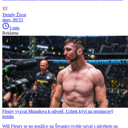
Trendy Život
dnes, 09:55
3 min
Reklama
Fleury vyzval Muradova k odvetě. Uzbek kývl na prosincový
termín
Will Fleury se po porážce na Štvanici rychle ozval s návrhem na