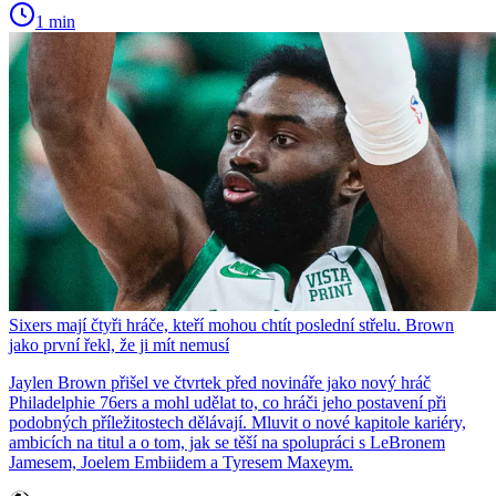
1 min
Sixers mají čtyři hráče, kteří mohou chtít poslední střelu. Brown
jako první řekl, že ji mít nemusí
Jaylen Brown přišel ve čtvrtek před novináře jako nový hráč
Philadelphie 76ers a mohl udělat to, co hráči jeho postavení při
podobných příležitostech dělávají. Mluvit o nové kapitole kariéry,
ambicích na titul a o tom, jak se těší na spolupráci s LeBronem
Jamesem, Joelem Embiidem a Tyresem Maxeym.