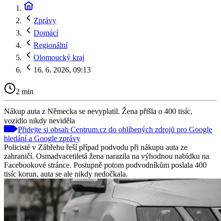
Zprávy
Domácí
Regionální
Olomoucký kraj
16. 6. 2026, 09:13
2 min
Nákup auta z Německa se nevyplatil. Žena přišla o 400 tisíc,
vozidlo nikdy neviděla
Přidejte si obsah Centrum.cz do oblíbených zdrojů pro Google
hledání a Google zprávy
Policisté v Zábřehu řeší případ podvodu při nákupu auta ze
zahraničí. Osmadvacetiletá žena narazila na výhodnou nabídku na
Facebookové stránce. Postupně potom podvodníkům poslala 400
tisíc korun, auta se ale nikdy nedočkala.