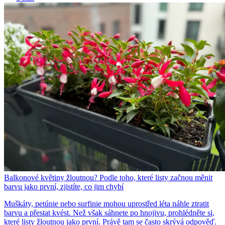
Balkonové květiny žloutnou? Podle toho, které listy začnou měnit
barvu jako první, zjistíte, co jim chybí
Muškáty, petúnie nebo surfinie mohou uprostřed léta náhle ztratit
barvu a přestat kvést. Než však sáhnete po hnojivu, prohlédněte si,
které listy žloutnou jako první. Právě tam se často skrývá odpověď.