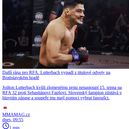
Další rána pro RFA. Lutterbach vypadl z titulové odvety na
Bratislavském hradě
Joilton Lutterbach kvůli zlomenému prstu nenastoupí 15. srpna na
RFA 32 proti Sebastiánovi Fapšovi. Slovenský šampion zůstává v
hlavním zápase a soupeře mu mají pomoci vybrat fanoušci.
MMAMAG.cz
dnes, 09:55
1 min