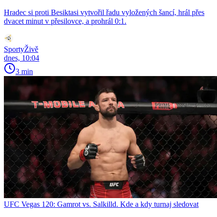
Hradec si proti Besiktasi vytvořil řadu vyložených šancí, hrál přes
dvacet minut v přesilovce, a prohrál 0:1.
SportyŽivě
dnes, 10:04
3 min
UFC Vegas 120: Gamrot vs. Salkilld. Kde a kdy turnaj sledovat