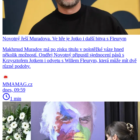
Novotný řeší Muradova. Ve hře je Jotko i další bitva s Fleurym
Makhmud Muradov má po zisku titulu v polotěžké váze hned
několik možností. Ondřej Novotný připustil sjednocení pásů s
Krzysztofem Jotkem i odvetu s Willem Fleurym, která může mít dvě
různé podoby.
MMAMAG.cz
dnes, 09:59
1 min