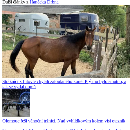
Další články z
Hanácká Drbna
Strážníci z Litovle chytali zatoulaného koně. Prý mu bylo smutno, a
tak se vydal domů
Olomouc řeší vánoční tržnici. Nad vyhlídkovým kolem visí otazník