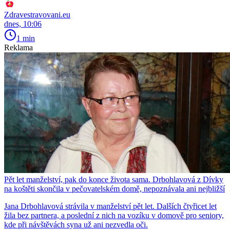
Zdravestravovani.eu
dnes, 10:06
1 min
Reklama
Pět let manželství, pak do konce života sama. Drbohlavová z Dívky
na koštěti skončila v pečovatelském domě, nepoznávala ani nejbližší
Jana Drbohlavová strávila v manželství pět let. Dalších čtyřicet let
žila bez partnera, a poslední z nich na vozíku v domově pro seniory,
kde při návštěvách syna už ani nezvedla oči.