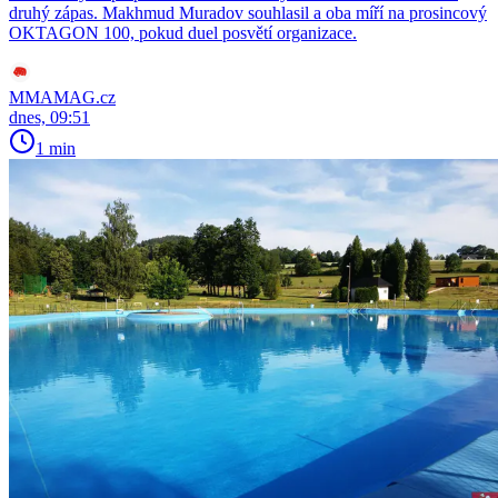
druhý zápas. Makhmud Muradov souhlasil a oba míří na prosincový
OKTAGON 100, pokud duel posvětí organizace.
MMAMAG.cz
dnes, 09:51
1 min