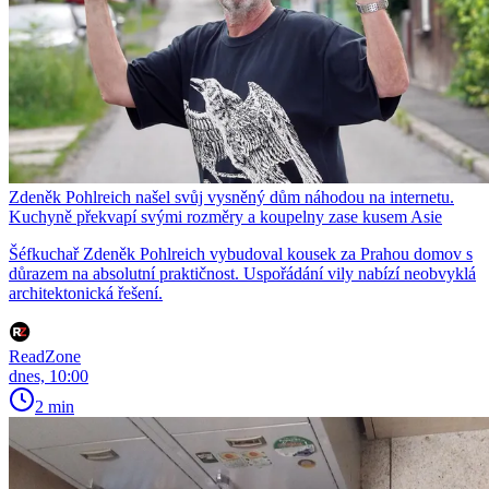
Zdeněk Pohlreich našel svůj vysněný dům náhodou na internetu.
Kuchyně překvapí svými rozměry a koupelny zase kusem Asie
Šéfkuchař Zdeněk Pohlreich vybudoval kousek za Prahou domov s
důrazem na absolutní praktičnost. Uspořádání vily nabízí neobvyklá
architektonická řešení.
ReadZone
dnes, 10:00
2 min