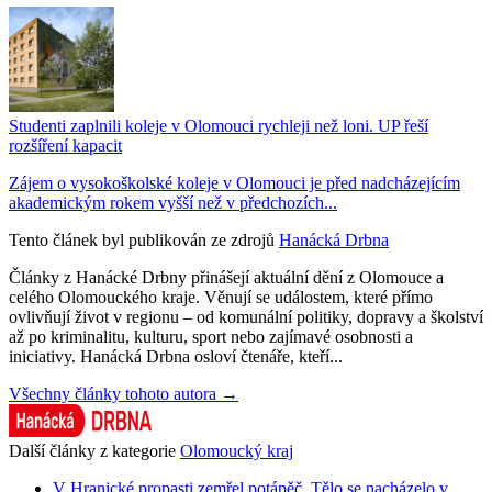
Studenti zaplnili koleje v Olomouci rychleji než loni. UP řeší
rozšíření kapacit
Zájem o vysokoškolské koleje v Olomouci je před nadcházejícím
akademickým rokem vyšší než v předchozích...
Tento článek byl publikován ze zdrojů
Hanácká Drbna
Články z Hanácké Drbny přinášejí aktuální dění z Olomouce a
celého Olomouckého kraje. Věnují se událostem, které přímo
ovlivňují život v regionu – od komunální politiky, dopravy a školství
až po kriminalitu, kulturu, sport nebo zajímavé osobnosti a
iniciativy. Hanácká Drbna osloví čtenáře, kteří...
Všechny články tohoto autora →
Další články z kategorie
Olomoucký kraj
V Hranické propasti zemřel potápěč. Tělo se nacházelo v