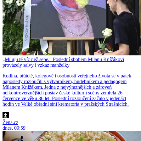
„Miluju tě víc než sebe.“ Poslední sbohem Milanu Knížákovi
provázely salvy i vzkaz manželky
Rodina, přátelé, kolegové i osobnosti veřejného života se v pátek
naposledy rozloučili s výtvarníkem, hudebníkem a pedagogem
Milanem Knížákem. Jedna z nejvýraznějších a zároveň
nejkontroverznějších postav české kulturní scény zemřela 26.
července ve věku 86 let. Poslední rozloučení začalo v jedenáct
hodin ve Velké obřadní síni krematoria v pražských Strašnicích.
Žena.cz
dnes, 09:59