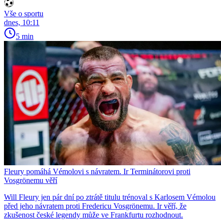
Vše o sportu
dnes, 10:11
5 min
Fleury pomáhá Vémolovi s návratem. Ir Terminátorovi proti
Vosgrönemu věří
Will Fleury jen pár dní po ztrátě titulu trénoval s Karlosem Vémolou
před jeho návratem proti Fredericu Vosgrönemu. Ir věří, že
zkušenost české legendy může ve Frankfurtu rozhodnout.