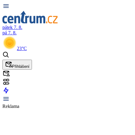
pátek 7. 8.
pá 7. 8.
23°C
Přihlášení
Reklama