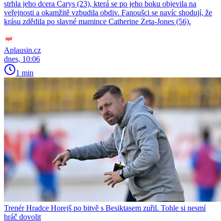
strhla jeho dcera Carys (23), která se po jeho boku objevila na
veřejnosti a okamžitě vzbudila obdiv. Fanoušci se navíc shodují, že
krásu zdědila po slavné mamince Catherine Zeta-Jones (56).
Aplausin.cz
dnes, 10:06
1 min
Trenér Hradce Horejš po bitvě s Besiktasem zuřil. Tohle si nesmí
hráč dovolit