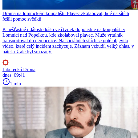
Drama na lomnickém koupališti. Plavec zkolaboval, lidé na sítích
řešili pomoc svědků
K nešťastné události došlo ve čtvrtek dopoledne na koupališti v
Lomnici nad Popelkou, kde zkolaboval plavec. Muže vrtulník
transportoval do nemocnice. Na sociálních sítích se poté objevilo
video, které celý incident zachycuje. Záznam vzbudil velký ohlas, v
pátek už ale byl smazaný.
Liberecká Drbna
dnes, 09:41
1 min