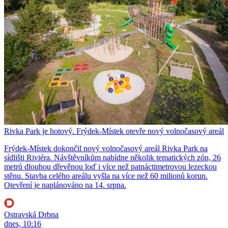
Rivka Park je hotový. Frýdek-Místek otevře nový volnočasový areál
Frýdek-Místek dokončil nový volnočasový areál Rivka Park na
sídlišti Riviéra. Návštěvníkům nabídne několik tematických zón, 26
metrů dlouhou dřevěnou loď i více než patnáctimetrovou lezeckou
stěnu. Stavba celého areálu vyšla na více než 60 milionů korun.
Otevření je naplánováno na 14. srpna.
Ostravská Drbna
dnes, 10:16