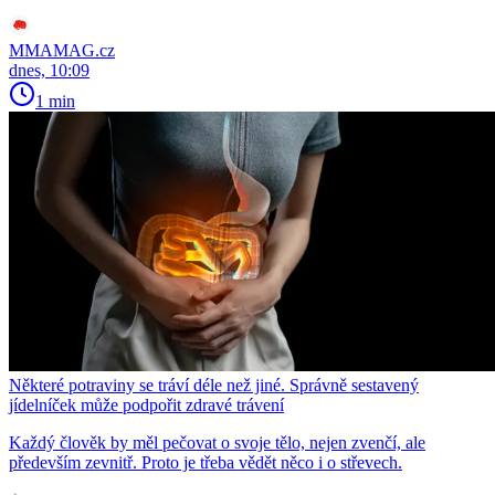
MMAMAG.cz
dnes, 10:09
1 min
Některé potraviny se tráví déle než jiné. Správně sestavený
jídelníček může podpořit zdravé trávení
Každý člověk by měl pečovat o svoje tělo, nejen zvenčí, ale
především zevnitř. Proto je třeba vědět něco i o střevech.