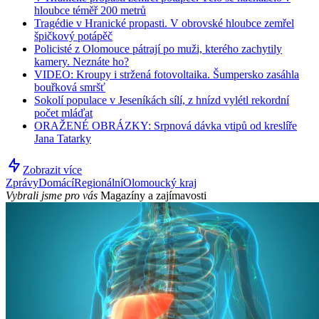
hloubce téměř 200 metrů
Tragédie v Hranické propasti. V obrovské hloubce zemřel
špičkový potápěč
Policisté z Olomouce pátrají po muži, kterého zachytily
kamery. Neznáte ho?
VIDEO: Kroupy i stržená fotovoltaika. Šumpersko zasáhla
bouřková smršť
Sokolí populace v Jeseníkách sílí, z hnízd vylétl rekordní
počet mláďat
ORAŽENÉ OBRÁZKY: Srpnová dávka vtipů od kreslíře
Jana Tatarky
Zobrazit více
Zprávy
Domácí
Regionální
Olomoucký kraj
Vybrali jsme pro vás
Magazíny a zajímavosti