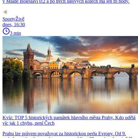
v Mladé Boleslavi 0:2 a po třech ligových kolech má jen tři body.
SportyŽivě
dnes, 16:30
3 min
Kvíz: TOP 5 historických památek hlavního města Prahy. Kdo udělá
víc jak 1 chybu, není Čech
Prahu lze právem považovat za historickou perlu Evropy. Od 9.