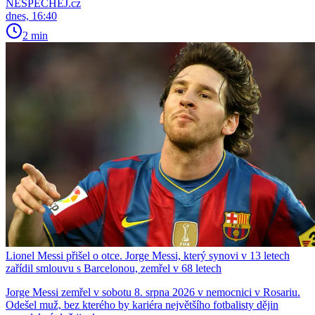
NESPECHEJ.cz
dnes, 16:40
2 min
Lionel Messi přišel o otce. Jorge Messi, který synovi v 13 letech
zařídil smlouvu s Barcelonou, zemřel v 68 letech
Jorge Messi zemřel v sobotu 8. srpna 2026 v nemocnici v Rosariu.
Odešel muž, bez kterého by kariéra největšího fotbalisty dějin