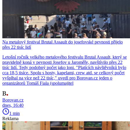
Na metalový festival Brutal Assault do josefovské pevnosti přijelo
přes 22 tisíc lidí
Letošní ročník velkého metalového festivalu Brutal Assault, který se
pravidelně koná v pevnosti Josefov u Jaroměře, navštívilo přes 22
tisíc lidí. Tedy podobný počet jako loni. "Platících návštěvníků bylo
cca 18,5 tisíce. Spolu s hosty, kapelami, crew atd. se celkový počet
vyšplhal na více než 22 tisíc," uvedl pro Borovan.cz jeden o
organizátorů Tomáš Fiala (spolumajitel
Borovan.cz
dnes, 16:40
1 min
Reklama