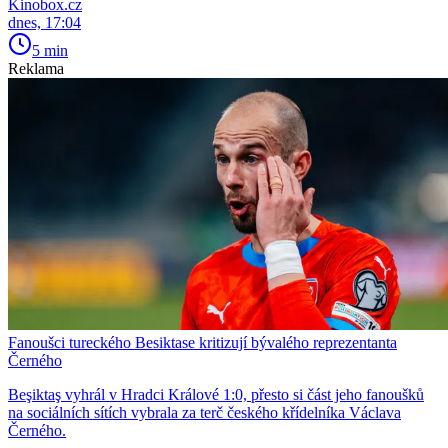
Kinobox.cz
dnes, 17:04
5 min
Reklama
Fanoušci tureckého Besiktase kritizují bývalého reprezentanta
Černého
Beşiktaş vyhrál v Hradci Králové 1:0, přesto si část jeho fanoušků
na sociálních sítích vybrala za terč českého křídelníka Václava
Černého.