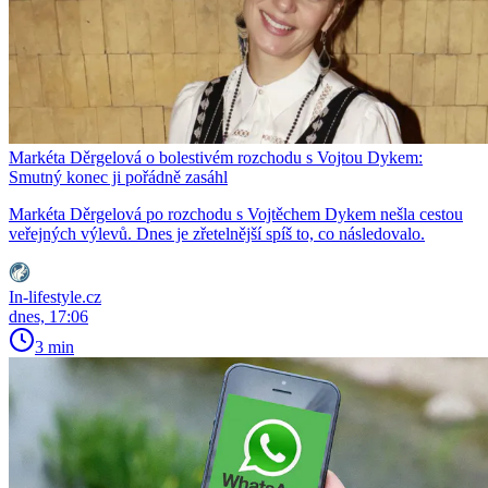
Markéta Děrgelová o bolestivém rozchodu s Vojtou Dykem:
Smutný konec ji pořádně zasáhl
Markéta Děrgelová po rozchodu s Vojtěchem Dykem nešla cestou
veřejných výlevů. Dnes je zřetelnější spíš to, co následovalo.
In-lifestyle.cz
dnes, 17:06
3 min