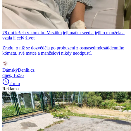
78 dní ležela v kómatu. Mezitím její matka svedla jejího manžela a
vzala jí celý život
Zradu, o níž se dozvěděla po probuzení z osmasedmdesátidenního
kómatu, své matce a manželovi nikdy neodpustí.
DámskýDeník.cz
dnes, 16:56
2 min
Reklama