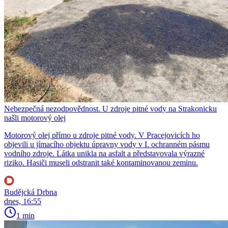
Nebezpečná nezodpovědnost. U zdroje pitné vody na Strakonicku
našli motorový olej
Motorový olej přímo u zdroje pitné vody. V Pracejovicích ho
objevili u jímacího objektu úpravny vody v I. ochranném pásmu
vodního zdroje. Látka unikla na asfalt a představovala výrazné
riziko. Hasiči museli odstranit také kontaminovanou zeminu.
Budějcká Drbna
dnes, 16:55
1 min