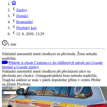
Zprávy
Domácí
Regionální
Plzeňský kraj
12. 6. 2026, 13:29
1 min
Nákladní automobil smetl chodkyni na přechodu. Žena nehodu
nepřežila
Přidejte si obsah Centrum.cz do oblíbených zdrojů pro Google
hledání a Google zprávy
Nákladní automobil smetl chodkyni při přecházení ulice na
přechodu pro chodce. Osmapadesátiletá žena nehodu nepřežila.
Tragická událost se stala v pátek dopoledne přímo v centru Přeštic
na jižním Plzeňsku.