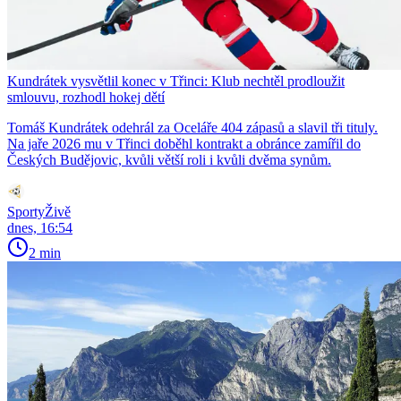
Kundrátek vysvětlil konec v Třinci: Klub nechtěl prodloužit
smlouvu, rozhodl hokej dětí
Tomáš Kundrátek odehrál za Oceláře 404 zápasů a slavil tři tituly.
Na jaře 2026 mu v Třinci doběhl kontrakt a obránce zamířil do
Českých Budějovic, kvůli větší roli i kvůli dvěma synům.
SportyŽivě
dnes, 16:54
2 min