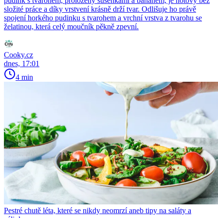
pudink s tvarohem, proložený sušenkami a banánem, je hotový bez
složité práce a díky vrstvení krásně drží tvar. Odlišuje ho právě
spojení horkého pudinku s tvarohem a vrchní vrstva z tvarohu se
želatinou, která celý moučník pěkně zpevní.
Cooky.cz
dnes, 17:01
4 min
Pestré chutě léta, které se nikdy neomrzí aneb tipy na saláty a