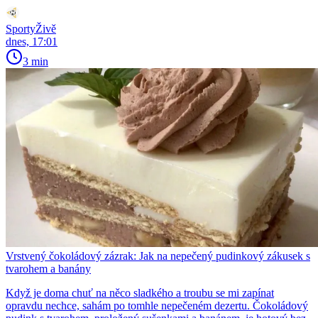
SportyŽivě
dnes, 17:01
3 min
Vrstvený čokoládový zázrak: Jak na nepečený pudinkový zákusek s
tvarohem a banány
Když je doma chuť na něco sladkého a troubu se mi zapínat
opravdu nechce, sahám po tomhle nepečeném dezertu. Čokoládový