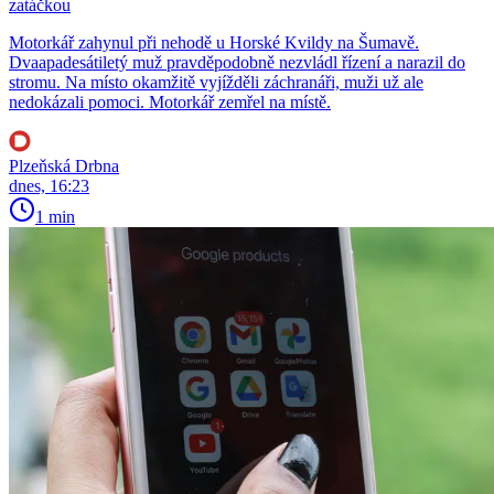
zatáčkou
Motorkář zahynul při nehodě u Horské Kvildy na Šumavě.
Dvaapadesátiletý muž pravděpodobně nezvládl řízení a narazil do
stromu. Na místo okamžitě vyjížděli záchranáři, muži už ale
nedokázali pomoci. Motorkář zemřel na místě.
Plzeňská Drbna
dnes, 16:23
1 min