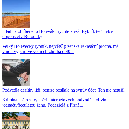
Hladina oblíbeného Boleváku rychle klesá. Rybník teď nelze
dopouštět z Berounky
Velký Bolevecký rybník, největší plzeňská rekreační plocha, má
vinou výparu ve vedrech zhruba o 40...
Podvedla desítky lidí, peníze posílala na synův účet. Ten nic netušil
Kriminalisté rozkryli sérii internetových podvodů a obvinili
jednačtyřicetiletou ženu. Podezřelá z Plzně...