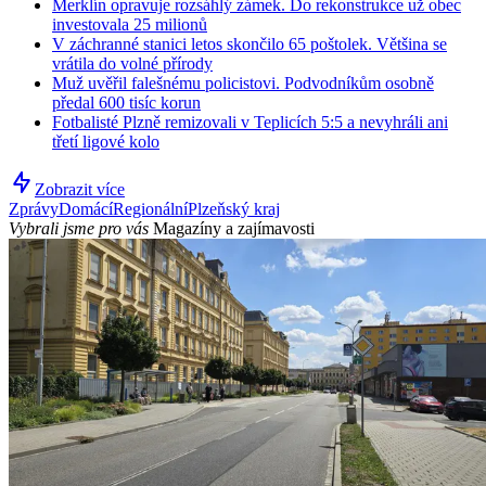
Merklín opravuje rozsáhlý zámek. Do rekonstrukce už obec
investovala 25 milionů
V záchranné stanici letos skončilo 65 poštolek. Většina se
vrátila do volné přírody
Muž uvěřil falešnému policistovi. Podvodníkům osobně
předal 600 tisíc korun
Fotbalisté Plzně remizovali v Teplicích 5:5 a nevyhráli ani
třetí ligové kolo
Zobrazit více
Zprávy
Domácí
Regionální
Plzeňský kraj
Vybrali jsme pro vás
Magazíny a zajímavosti