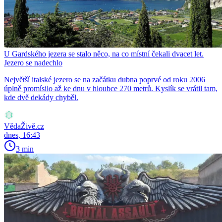
U Gardského jezera se stalo něco, na co místní čekali dvacet let.
Jezero se nadechlo
Největší italské jezero se na začátku dubna poprvé od roku 2006
úplně promísilo až ke dnu v hloubce 270 metrů. Kyslík se vrátil tam,
kde dvě dekády chyběl.
VědaŽivě.cz
dnes, 16:43
3 min