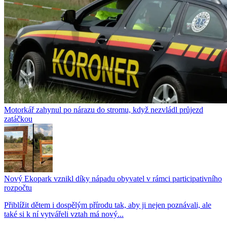
Motorkář zahynul po nárazu do stromu, když nezvládl průjezd
zatáčkou
Nový Ekopark vznikl díky nápadu obyvatel v rámci participativního
rozpočtu
Přiblížit dětem i dospělým přírodu tak, aby ji nejen poznávali, ale
také si k ní vytvářeli vztah má nový...