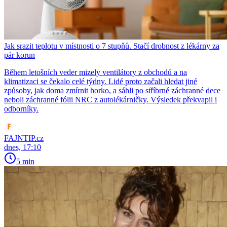
Jak srazit teplotu v místnosti o 7 stupňů. Stačí drobnost z lékárny za
pár korun
Během letošních veder mizely ventilátory z obchodů a na
klimatizaci se čekalo celé týdny. Lidé proto začali hledat jiné
způsoby, jak doma zmírnit horko, a sáhli po stříbrné záchranné dece
neboli záchranné fólii NRC z autolékárničky. Výsledek překvapil i
odborníky.
FAJNTIP.cz
dnes, 17:10
5 min