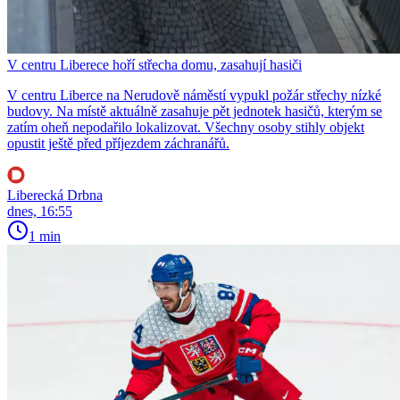
V centru Liberece hoří střecha domu, zasahují hasiči
V centru Liberce na Nerudově náměstí vypukl požár střechy nízké
budovy. Na místě aktuálně zasahuje pět jednotek hasičů, kterým se
zatím oheň nepodařilo lokalizovat. Všechny osoby stihly objekt
opustit ještě před příjezdem záchranářů.
Liberecká Drbna
dnes, 16:55
1 min