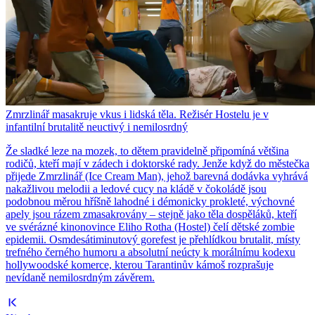
Zmrzlinář masakruje vkus i lidská těla. Režisér Hostelu je v
infantilní brutalitě neuctivý i nemilosrdný
Že sladké leze na mozek, to dětem pravidelně připomíná většina
rodičů, kteří mají v zádech i doktorské rady. Jenže když do městečka
přijede Zmrzlinář (Ice Cream Man), jehož barevná dodávka vyhrává
nakažlivou melodii a ledové cucy na kládě v čokoládě jsou
podobnou měrou hříšně lahodné i démonicky prokleté, výchovné
apely jsou rázem zmasakrovány – stejně jako těla dospěláků, kteří
ve svérázné kinonovince Eliho Rotha (Hostel) čelí dětské zombie
epidemii. Osmdesátiminutový gorefest je přehlídkou brutalit, místy
trefného černého humoru a absolutní neúcty k morálnímu kodexu
hollywoodské komerce, kterou Tarantinův kámoš rozprašuje
nevídaně nemilosrdným závěrem.