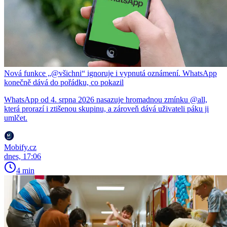
Nová funkce „@všichni“ ignoruje i vypnutá oznámení. WhatsApp
konečně dává do pořádku, co pokazil
WhatsApp od 4. srpna 2026 nasazuje hromadnou zmínku @all,
která prorazí i ztišenou skupinu, a zároveň dává uživateli páku ji
umlčet.
Mobify.cz
dnes, 17:06
4 min