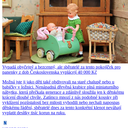
Vypadá obyčejný a bezcenný, ale sběratelé za tento pokojíček pro
panenky z dob Československa vyplácejí 40 000 Kč
Možná jste ji jako děti také obdivovali na staré chalupě nebo u
babičky v ložnici. Nenápadná dřevěná krabice plná miniaturního
nábytku, která přečkala generace a zdánlivě sloužila jen k dětskému
krácení dlouhé chvíle. Zatímco mnozí z nás podobné kousky při
vyklízení pozůstalostí bez milosti vyhodili nebo nechali napospas
dětskému řádění, sběratelé dnes za tento konkrétní klenot neváhají
vyplatit desítky tisíc korun na ruku.