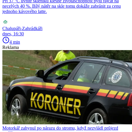
Při 37 °C uvnitř skleníku klesne životaschopnost pylu rajčat na
necelých 40 %. Bílý nátěr na skle tomu dokáže zabránit za cenu
jednoho kávového latte.
Chalupáři-Zahrádkáři
dnes, 16:30
4 min
Reklama
Motorkář zahynul po nárazu do stromu, když nezvládl průjezd