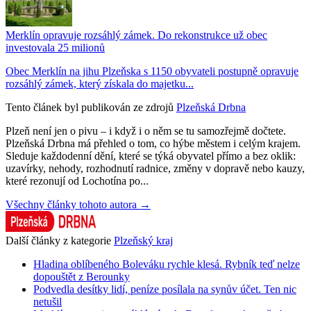
Merklín opravuje rozsáhlý zámek. Do rekonstrukce už obec
investovala 25 milionů
Obec Merklín na jihu Plzeňska s 1150 obyvateli postupně opravuje
rozsáhlý zámek, který získala do majetku...
Tento článek byl publikován ze zdrojů
Plzeňská Drbna
Plzeň není jen o pivu – i když i o něm se tu samozřejmě dočtete.
Plzeňská Drbna má přehled o tom, co hýbe městem i celým krajem.
Sleduje každodenní dění, které se týká obyvatel přímo a bez oklik:
uzavírky, nehody, rozhodnutí radnice, změny v dopravě nebo kauzy,
které rezonují od Lochotína po...
Všechny články tohoto autora →
Další články z kategorie
Plzeňský kraj
Hladina oblíbeného Boleváku rychle klesá. Rybník teď nelze
dopouštět z Berounky
Podvedla desítky lidí, peníze posílala na synův účet. Ten nic
netušil