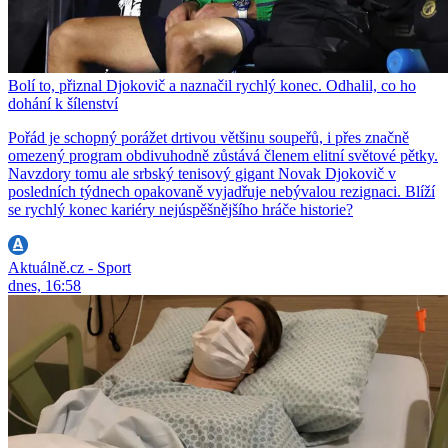
Bolí to, přiznal Djokovič a naznačil rychlý konec. Odhalil, co ho
dohání k šílenství
Pořád je schopný porážet drtivou většinu soupeřů, i přes značně
omezený program obdivuhodně zůstává členem elitní světové pětky.
Navzdory tomu ale srbský tenisový gigant Novak Djokovič v
posledních týdnech opakovaně vyjadřuje nebývalou rezignaci. Blíží
se rychlý konec kariéry nejúspěšnějšího hráče historie?
Aktuálně.cz - Sport
dnes, 16:58