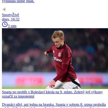
vypadala úplně jinak.
SportyŽivě
dnes, 16:32
3 min
Sparta po prohře s Boleslaví klesla na 9. místo. Zelený její výkony
označil za impotentní
Dvanáct střel, ani jedna na branku. Sparta v sobotu 8. srpna prohrála