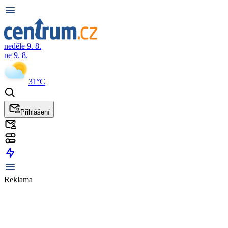
neděle 9. 8.
ne 9. 8.
31°C
Přihlášení
Reklama