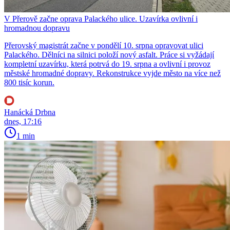
V Přerově začne oprava Palackého ulice. Uzavírka ovlivní i
hromadnou dopravu
Přerovský magistrát začne v pondělí 10. srpna opravovat ulici
Palackého. Dělníci na silnici položí nový asfalt. Práce si vyžádají
kompletní uzavírku, která potrvá do 19. srpna a ovlivní i provoz
městské hromadné dopravy. Rekonstrukce vyjde město na více než
800 tisíc korun.
Hanácká Drbna
dnes, 17:16
1 min