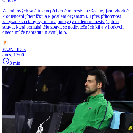
zálivky
Zeleninových salátů je nepřeberné množství a všechny jsou vhodné
k odlehčení jídelníčku a k posílení organismu. I přes přítomnost
zakysané smetany, sýrů a majonézy (v malém množství), jde o
stravu, která pomáhá tělu zbavit se nadbytečných kil a v horkých
dnech může nahradit i hlavní jídlo.
FAJNTIP.cz
dnes, 17:00
3 min