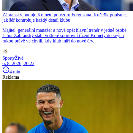
Zábranský buduje Kometu po vzoru Fergusona. Kučeřík popisuje,
jak šéf kontroluje každý detail klubu
Majitel, generální manažer a nově opět hlavní trenér v jedné osobě.
Libor Zábranský stáhl veškeré sportovní řízení Komety do svých
rukou právě ve chvíli, kdy klub míří do nové éry.
SportyŽivě
6. 8. 2026, 20:23
4 min
Reklama