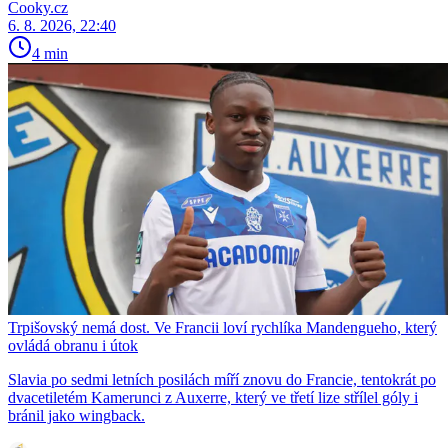
Cooky.cz
6. 8. 2026, 22:40
4 min
Trpišovský nemá dost. Ve Francii loví rychlíka Mandengueho, který
ovládá obranu i útok
Slavia po sedmi letních posilách míří znovu do Francie, tentokrát po
dvacetiletém Kamerunci z Auxerre, který ve třetí lize střílel góly i
bránil jako wingback.