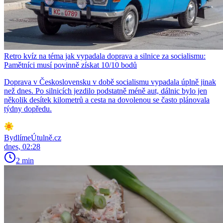
Retro kvíz na téma jak vypadala doprava a silnice za socialismu:
Pamětníci musí povinně získat 10/10 bodů
Doprava v Československu v době socialismu vypadala úplně jinak
než dnes. Po silnicích jezdilo podstatně méně aut, dálnic bylo jen
několik desítek kilometrů a cesta na dovolenou se často plánovala
týdny dopředu.
BydlímeÚtulně.cz
dnes, 02:28
2 min