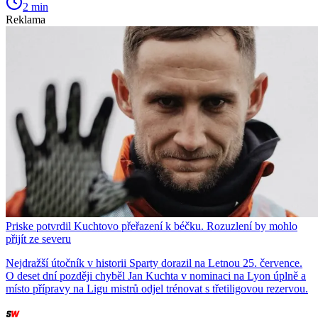
2 min
Reklama
Priske potvrdil Kuchtovo přeřazení k béčku. Rozuzlení by mohlo
přijít ze severu
Nejdražší útočník v historii Sparty dorazil na Letnou 25. července.
O deset dní později chyběl Jan Kuchta v nominaci na Lyon úplně a
místo přípravy na Ligu mistrů odjel trénovat s třetiligovou rezervou.