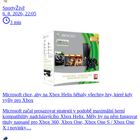
SportyŽivě
6. 8. 2026, 22:05
3 min
Microsoft chce, aby na Xbox Helix běhaly všechny hry, které kdy
vyšly pro Xbox
Microsoft začal prosazovat strategii v podobě maximální herní
kompatibility nadcházejícího Xbox Helix. Měly by na něm fungovat
tituly napsané pro Xbox 360, Xbox One, Xbox One S / Xbox One
X i novinky…