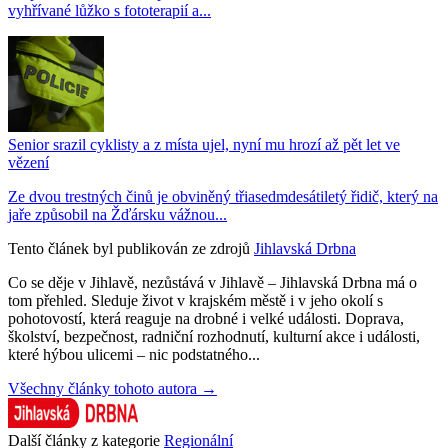
vyhřívané lůžko s fototerapií a...
Senior srazil cyklisty a z místa ujel, nyní mu hrozí až pět let ve
vězení
Ze dvou trestných činů je obviněný třiasedmdesátiletý řidič, který na
jaře způsobil na Žďársku vážnou...
Tento článek byl publikován ze zdrojů
Jihlavská Drbna
Co se děje v Jihlavě, nezůstává v Jihlavě – Jihlavská Drbna má o
tom přehled. Sleduje život v krajském městě i v jeho okolí s
pohotovostí, která reaguje na drobné i velké události. Doprava,
školství, bezpečnost, radniční rozhodnutí, kulturní akce i události,
které hýbou ulicemi – nic podstatného...
Všechny články tohoto autora →
Další články z kategorie
Regionální