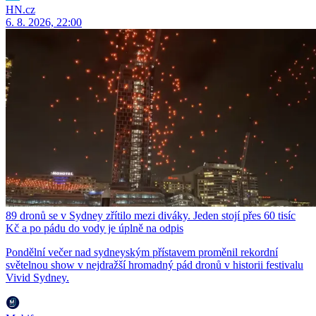
HN.cz
6. 8. 2026, 22:00
89 dronů se v Sydney zřítilo mezi diváky. Jeden stojí přes 60 tisíc
Kč a po pádu do vody je úplně na odpis
Pondělní večer nad sydneyským přístavem proměnil rekordní
světelnou show v nejdražší hromadný pád dronů v historii festivalu
Vivid Sydney.