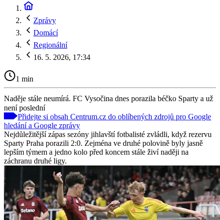
Zprávy
Domácí
Regionální
16. 5. 2026, 17:34
1 min
Naděje stále neumírá. FC Vysočina dnes porazila béčko Sparty a už
není poslední
Přidejte si obsah Centrum.cz do oblíbených zdrojů pro Google
hledání a Google zprávy
Nejdůležitější zápas sezóny jihlavští fotbalisté zvládli, když rezervu
Sparty Praha porazili 2:0. Zejména ve druhé polovině byly jasně
lepším týmem a jedno kolo před koncem stále živí naději na
záchranu druhé ligy.