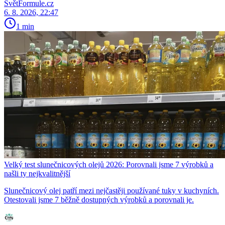
SvětFormule.cz
6. 8. 2026, 22:47
1 min
Velký test slunečnicových olejů 2026: Porovnali jsme 7 výrobků a
našli ty nejkvalitnější
Slunečnicový olej patří mezi nejčastěji používané tuky v kuchyních.
Otestovali jsme 7 běžně dostupných výrobků a porovnali je.