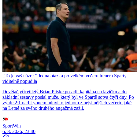
„To je váš názor." Jedna otázka po velkém večeru trenéra Sparty
viditelně popudila
Devětačtyřicetiletý Brian Priske posadil kapitána na lavičku a do
základní sestavy poslal muže, který byl ve Spartě sotva čtyři dny. Po
výhře 2:1 nad Lyonem mluvil o jednom z nejsilnějších večerů, jaké
na Letné za svého druhého angažmá zažil.
SportWin
6. 8. 2026, 23:40