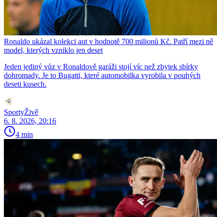
Ronaldo ukázal kolekci aut v hodnotě 700 milionů Kč. Patří mezi ně
model, kterých vzniklo jen deset
Jeden jediný vůz v Ronaldově garáži stojí víc než zbytek sbírky
dohromady. Je to Bugatti, které automobilka vyrobila v pouhých
deseti kusech.
SportyŽivě
6. 8. 2026, 20:16
4 min