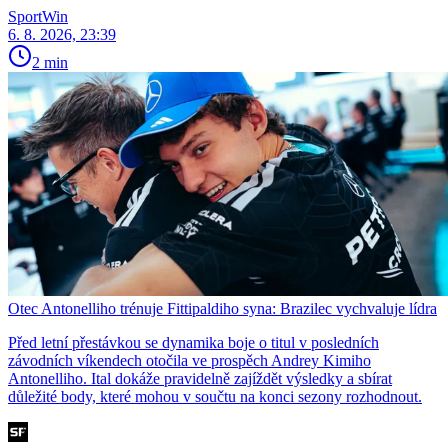
SportWin
6. 8. 2026, 23:39
2 min
Otec Antonelliho trénuje Fittipaldiho syna: Brazilec vychvaluje lídra
Před letní přestávkou se dynamika boje o titul v posledních
závodních víkendech otočila ve prospěch Andrey Kimiho
Antonelliho. Ital dokáže pravidelně zajíždět výsledky a sbírat
důležité body, které mohou v součtu na konci sezony rozhodnout.