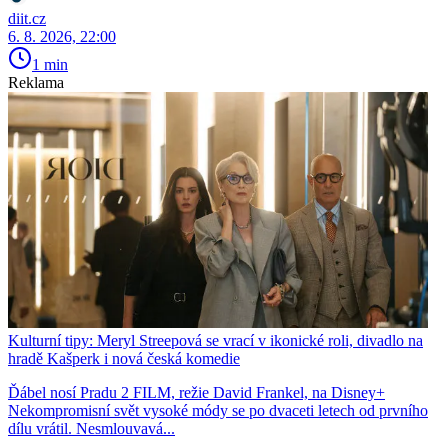
diit.cz
6. 8. 2026, 22:00
1 min
Reklama
Kulturní tipy: Meryl Streepová se vrací v ikonické roli, divadlo na
hradě Kašperk i nová česká komedie
Ďábel nosí Pradu 2 FILM, režie David Frankel, na Disney+
Nekompromisní svět vysoké módy se po dvaceti letech od prvního
dílu vrátil. Nesmlouvavá...