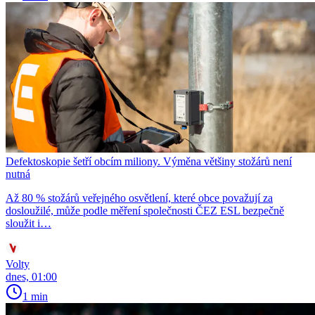
Defektoskopie šetří obcím miliony. Výměna většiny stožárů není
nutná
Až 80 % stožárů veřejného osvětlení, které obce považují za
dosloužilé, může podle měření společnosti ČEZ ESL bezpečně
sloužit i…
Volty
dnes, 01:00
1 min