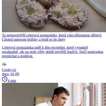
Ta nejpoctivější celerová pomazánka, která vám připomene dětství:
Chutná naprosto božsky a hodí se do diety
Celerová pomazánka patří k těm receptům, které vypadají
nenápadně, ale na stole vždy sklidí největší úspěch. Stačí nastrouhat,
promíchat a podávat.
Cooky.cz
dnes, 01:09
4 min