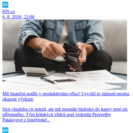
HN.cz
6. 8. 2026, 22:00
Mít finanční potíže v produktivním věku? Urychlí to stárnutí mozku,
ukazuje výzkum
Sice chudoba cti netratí, ale mít neustále hluboko do kapsy není nic
příjemného. Tým britských vědců pod vedením Praveethy
Patalayové z londýnské...