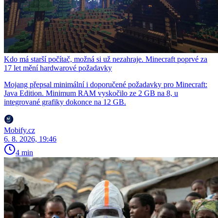
Kdo má starší počítač, možná si už nezahraje. Minecraft poprvé za
17 let mění hardwarové požadavky
Mojang přepsal minimální i doporučené požadavky pro Minecraft:
Java Edition. Minimum RAM vyskočilo ze 2 GB na 8, u
integrované grafiky dokonce na 12 GB.
Mobify.cz
6. 8. 2026, 19:46
4 min