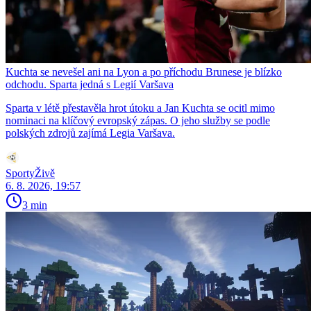
Kuchta se nevešel ani na Lyon a po příchodu Brunese je blízko
odchodu. Sparta jedná s Legií Varšava
Sparta v létě přestavěla hrot útoku a Jan Kuchta se ocitl mimo
nominaci na klíčový evropský zápas. O jeho služby se podle
polských zdrojů zajímá Legia Varšava.
SportyŽivě
6. 8. 2026, 19:57
3 min