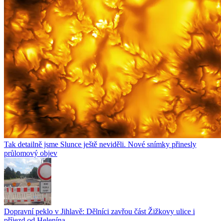
Tak detailně jsme Slunce ještě neviděli. Nové snímky přinesly
průlomový objev
Dopravní peklo v Jihlavě: Dělníci zavřou část Žižkovy ulice i
příjezd od Helenína