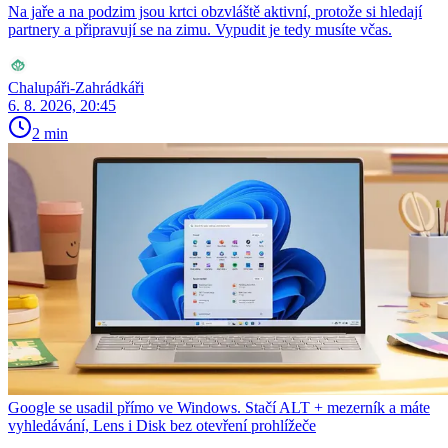
Na jaře a na podzim jsou krtci obzvláště aktivní, protože si hledají
partnery a připravují se na zimu. Vypudit je tedy musíte včas.
Chalupáři-Zahrádkáři
6. 8. 2026, 20:45
2 min
Google se usadil přímo ve Windows. Stačí ALT + mezerník a máte
vyhledávání, Lens i Disk bez otevření prohlížeče