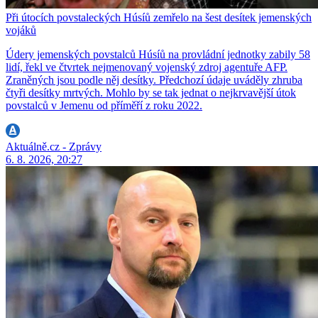
Při útocích povstaleckých Húsíů zemřelo na šest desítek jemenských
vojáků
Údery jemenských povstalců Húsíů na provládní jednotky zabily 58
lidí, řekl ve čtvrtek nejmenovaný vojenský zdroj agentuře AFP.
Zraněných jsou podle něj desítky. Předchozí údaje uváděly zhruba
čtyři desítky mrtvých. Mohlo by se tak jednat o nejkrvavější útok
povstalců v Jemenu od příměří z roku 2022.
Aktuálně.cz - Zprávy
6. 8. 2026, 20:27