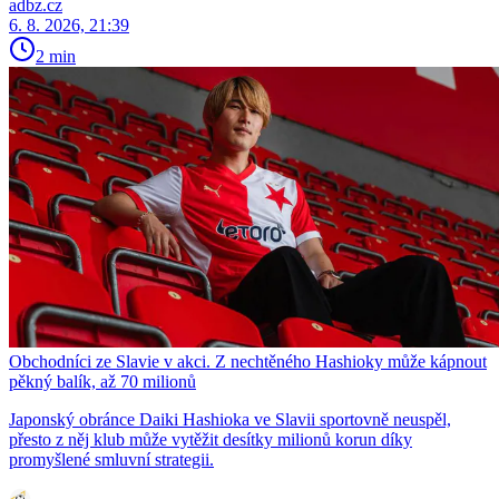
adbz.cz
6. 8. 2026, 21:39
2 min
Obchodníci ze Slavie v akci. Z nechtěného Hashioky může kápnout
pěkný balík, až 70 milionů
Japonský obránce Daiki Hashioka ve Slavii sportovně neuspěl,
přesto z něj klub může vytěžit desítky milionů korun díky
promyšlené smluvní strategii.