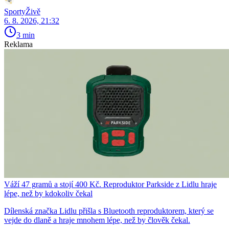
SportyŽivě
6. 8. 2026, 21:32
3 min
Reklama
Váží 47 gramů a stojí 400 Kč. Reproduktor Parkside z Lidlu hraje
lépe, než by kdokoliv čekal
Dílenská značka Lidlu přišla s Bluetooth reproduktorem, který se
vejde do dlaně a hraje mnohem lépe, než by člověk čekal.