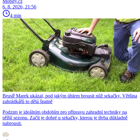
Mobify.cz
6. 8. 2026, 21:56
4 min
Brusíř Marek ukázal, pod jakým úhlem brousit nůž sekačky. Většina
zahrádkářů to dělá špatně
Podzim je ideálním obdobím pro přípravu zahradní techniky na
příští sezonu. Začít je dobré u sekačky, kterou je třeba důkladně
nabrousit.