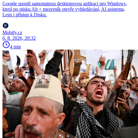
Google spustil samostatnou desktopovou aplikaci pro Windows,
která po stisku Alt + mezerník otevře vyhledávání, AI asistenta,
Lens i přístup k Disku.
Mobify.cz
6. 8. 2026, 20:32
4 min