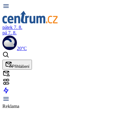
pátek 7. 8.
pá 7. 8.
20°C
Přihlášení
Reklama