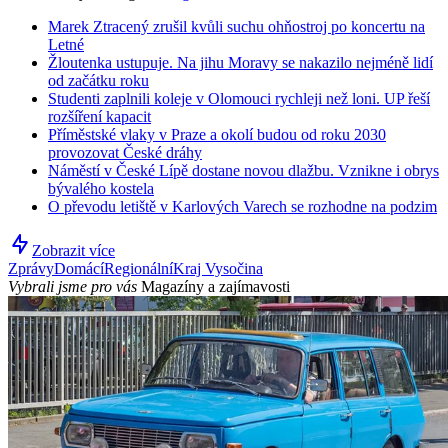
Marek Ztracený zrušil kvůli suchu ohňostroj po koncertu na
Letné
Žloutenka ustupuje. Na jihu Moravy se nakazilo nejméně lidí
od začátku roku
Studenti zaplnili koleje v Olomouci rychleji než loni. UP řeší
rozšíření kapacit
Příměstské vlaky v Praze a okolí budou od roku 2030
provozovat České dráhy
Náměstí v České Lípě dostane novou dlažbu. Vznikne i obrys
bývalého kostela
O převodu letiště v Karlových Varech se rozhodne na podzim
Zobrazit více
Zprávy
Domácí
Regionální
Kraj Vysočina
Vybrali jsme pro vás
Magazíny a zajímavosti