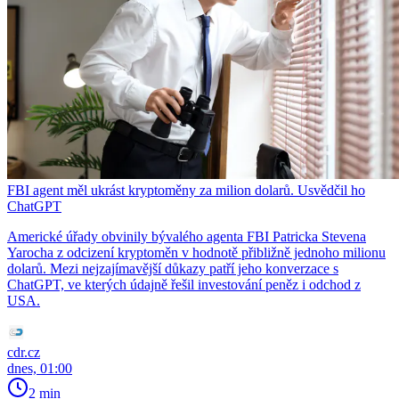
FBI agent měl ukrást kryptoměny za milion dolarů. Usvědčil ho
ChatGPT
Americké úřady obvinily bývalého agenta FBI Patricka Stevena
Yarocha z odcizení kryptoměn v hodnotě přibližně jednoho milionu
dolarů. Mezi nejzajímavější důkazy patří jeho konverzace s
ChatGPT, ve kterých údajně řešil investování peněz i odchod z
USA.
cdr.cz
dnes, 01:00
2 min