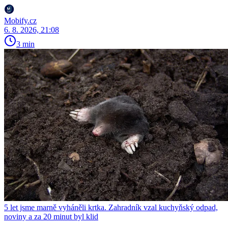
Mobify.cz
6. 8. 2026, 21:08
3 min
5 let jsme marně vyháněli krtka. Zahradník vzal kuchyňský odpad,
noviny a za 20 minut byl klid