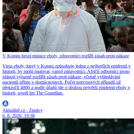
V Kongu hrozí mutace eboly, zdravotníci rozšíří zásah proti nákaze
Virus eboly, který v Kongu způsobuje jednu z nejhorších epidemií v
historii, by mohl mutovat, varují zdravotníci. Afričtí odborníci proto
plánují výrazně rozšířit zásah proti nákaze, včetně vyhledávání
pacientů přímo v domácnostech. Počet potvrzených případů už
překročil 4000 a podle úřadů jde o druhou největší epidemii eboly v
historii, uvedl list The Guardian.
Aktuálně.cz - Zprávy
6. 8. 2026, 19:38