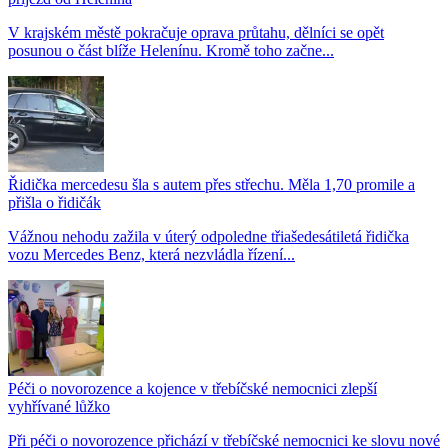
V krajském městě pokračuje oprava průtahu, dělníci se opět
posunou o část blíže Helenínu. Kromě toho začne...
Řidička mercedesu šla s autem přes střechu. Měla 1,70 promile a
přišla o řidičák
Vážnou nehodu zažila v úterý odpoledne třiašedesátiletá řidička
vozu Mercedes Benz, která nezvládla řízení...
Péči o novorozence a kojence v třebíčské nemocnici zlepší
vyhřívané lůžko
Při péči o novorozence přichází v třebíčské nemocnici ke slovu nové