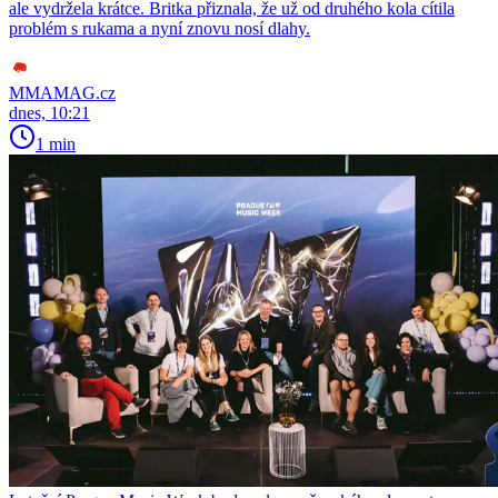
ale vydržela krátce. Britka přiznala, že už od druhého kola cítila
problém s rukama a nyní znovu nosí dlahy.
MMAMAG.cz
dnes, 10:21
1 min