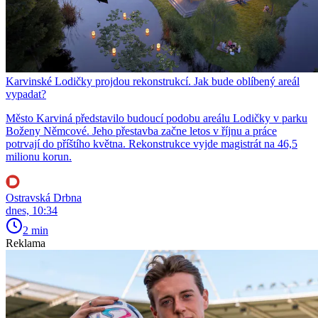
Karvinské Lodičky projdou rekonstrukcí. Jak bude oblíbený areál
vypadat?
Město Karviná představilo budoucí podobu areálu Lodičky v parku
Boženy Němcové. Jeho přestavba začne letos v říjnu a práce
potrvají do příštího května. Rekonstrukce vyjde magistrát na 46,5
milionu korun.
Ostravská Drbna
dnes, 10:34
2 min
Reklama