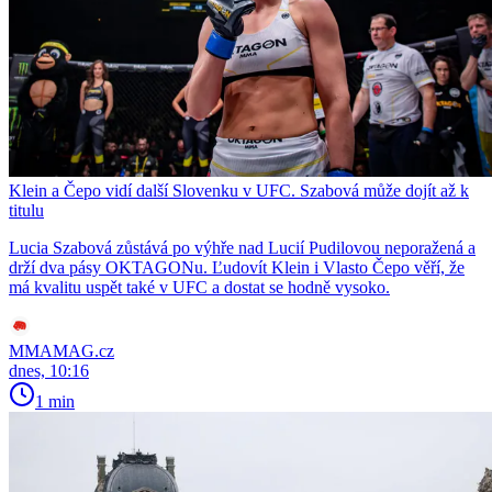
Klein a Čepo vidí další Slovenku v UFC. Szabová může dojít až k
titulu
Lucia Szabová zůstává po výhře nad Lucií Pudilovou neporažená a
drží dva pásy OKTAGONu. Ľudovít Klein i Vlasto Čepo věří, že
má kvalitu uspět také v UFC a dostat se hodně vysoko.
MMAMAG.cz
dnes, 10:16
1 min