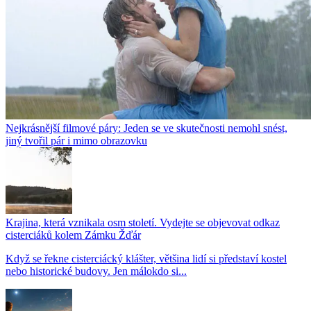
Nejkrásnější filmové páry: Jeden se ve skutečnosti nemohl snést,
jiný tvořil pár i mimo obrazovku
Krajina, která vznikala osm století. Vydejte se objevovat odkaz
cisterciáků kolem Zámku Žďár
Když se řekne cisterciácký klášter, většina lidí si představí kostel
nebo historické budovy. Jen málokdo si...