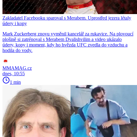
Zakladatel Facebooku sparoval s Merabem. Uprostřed jezera létaly
údery i kopy
Mark Zuckerberg znovu vyměnil kancelář za rukavice. Na plovoucí
plošině si zatrénoval s Merabem Dvalishvilim a video ukázalo
údery, kopy i moment, kdy ho hvězda UFC zvedla do vzduchu a
hodila do vody.
MMAMAG.cz
dnes, 10:55
1 min