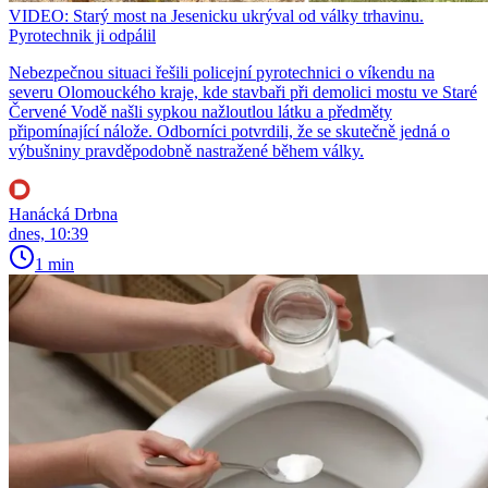
VIDEO: Starý most na Jesenicku ukrýval od války trhavinu.
Pyrotechnik ji odpálil
Nebezpečnou situaci řešili policejní pyrotechnici o víkendu na
severu Olomouckého kraje, kde stavbaři při demolici mostu ve Staré
Červené Vodě našli sypkou nažloutlou látku a předměty
připomínající nálože. Odborníci potvrdili, že se skutečně jedná o
výbušniny pravděpodobně nastražené během války.
Hanácká Drbna
dnes, 10:39
1 min