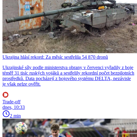
Ukrajina hlásí rekord: Za měsíc sestřelila 54 870 dronů
Ukrajinské síly podle ministerstva obrany v červenci vyřadily z boje
téměř 31 tisíc ruských vojáků a sestřelily rekordní počet bezpilotních
prostředků. Data pocházejí z bojového systému DELTA, nezávisle
je však nelze ověřit.
Trade-off
dnes, 10:33
2 min