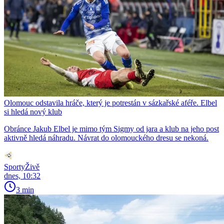
Olomouc odstavila hráče, který je potrestán v sázkařské aféře. Elbel
si hledá nový klub
Obránce Jakub Elbel je mimo tým Sigmy od jara a klub na jeho post
aktivně hledá náhradu. Návrat do olomouckého dresu se nekoná.
SportyŽivě
dnes, 10:32
3 min