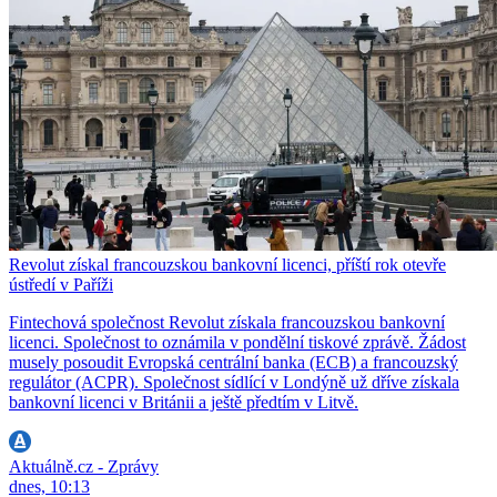
Revolut získal francouzskou bankovní licenci, příští rok otevře
ústředí v Paříži
Fintechová společnost Revolut získala francouzskou bankovní
licenci. Společnost to oznámila v pondělní tiskové zprávě. Žádost
musely posoudit Evropská centrální banka (ECB) a francouzský
regulátor (ACPR). Společnost sídlící v Londýně už dříve získala
bankovní licenci v Británii a ještě předtím v Litvě.
Aktuálně.cz - Zprávy
dnes, 10:13