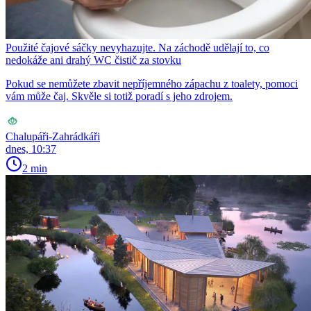
Použité čajové sáčky nevyhazujte. Na záchodě udělají to, co
nedokáže ani drahý WC čistič za stovku
Pokud se nemůžete zbavit nepříjemného zápachu z toalety, pomoci
vám může čaj. Skvěle si totiž poradí s jeho zdrojem.
Chalupáři-Zahrádkáři
dnes, 10:37
2 min