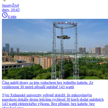
SportyŽivě
dnes, 10:43
4 min
Čína nabíjí drony za letu vzduchem bez jediného kabelu. Ze
vzdálenosti 30 metrů přenáší stabilně 143 wattů
Tým Xidianské univerzity veřejně doložil, že mikrovlnným
paprskem dokáže dronu letícímu rychlostí 30 km/h dodat stabilních
143 wattů elektrického výkonu. Bez přistání, bez kabelu, bez