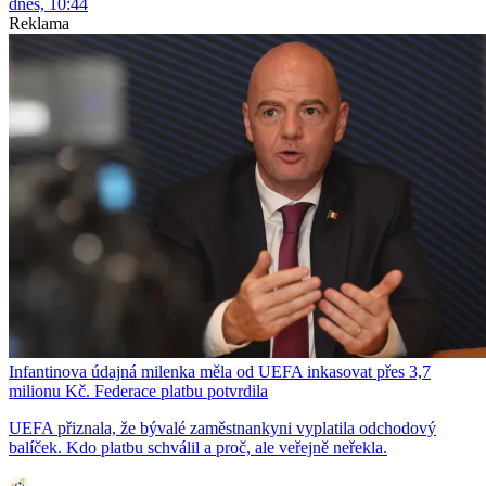
dnes, 10:44
Reklama
Infantinova údajná milenka měla od UEFA inkasovat přes 3,7
milionu Kč. Federace platbu potvrdila
UEFA přiznala, že bývalé zaměstnankyni vyplatila odchodový
balíček. Kdo platbu schválil a proč, ale veřejně neřekla.