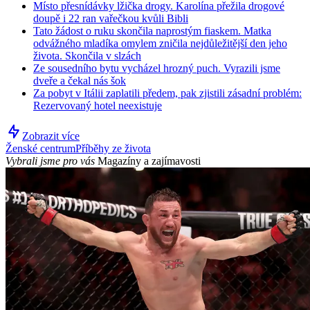
Místo přesnídávky lžička drogy. Karolína přežila drogové
doupě i 22 ran vařečkou kvůli Bibli
Tato žádost o ruku skončila naprostým fiaskem. Matka
odvážného mladíka omylem zničila nejdůležitější den jeho
života. Skončila v slzách
Ze sousedního bytu vycházel hrozný puch. Vyrazili jsme
dveře a čekal nás šok
Za pobyt v Itálii zaplatili předem, pak zjistili zásadní problém:
Rezervovaný hotel neexistuje
Zobrazit více
Ženské centrum
Příběhy ze života
Vybrali jsme pro vás
Magazíny a zajímavosti