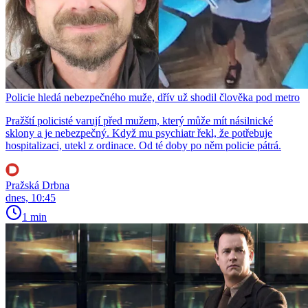
Policie hledá nebezpečného muže, dřív už shodil člověka pod metro
Pražští policisté varují před mužem, který může mít násilnické
sklony a je nebezpečný. Když mu psychiatr řekl, že potřebuje
hospitalizaci, utekl z ordinace. Od té doby po něm policie pátrá.
Pražská Drbna
dnes, 10:45
1 min