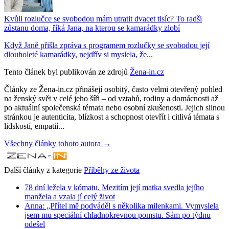
Kvůli rozlučce se svobodou mám utratit dvacet tisíc? To radši
zůstanu doma, říká Jana, na kterou se kamarádky zlobí
Když Janě přišla zpráva s programem rozlučky se svobodou její
dlouholeté kamarádky, nejdřív si myslela, že...
Tento článek byl publikován ze zdrojů
Žena-in.cz
Články ze Žena-in.cz přinášejí osobitý, často velmi otevřený pohled
na ženský svět v celé jeho šíři – od vztahů, rodiny a domácnosti až
po aktuální společenská témata nebo osobní zkušenosti. Jejich silnou
stránkou je autenticita, blízkost a schopnost otevřít i citlivá témata s
lidskostí, empatií...
Všechny články tohoto autora →
Další články z kategorie
Příběhy ze života
78 dní ležela v kómatu. Mezitím její matka svedla jejího
manžela a vzala jí celý život
Anna: „Přítel mě podváděl s několika milenkami. Vymyslela
jsem mu speciální chladnokrevnou pomstu. Sám po týdnu
odešel