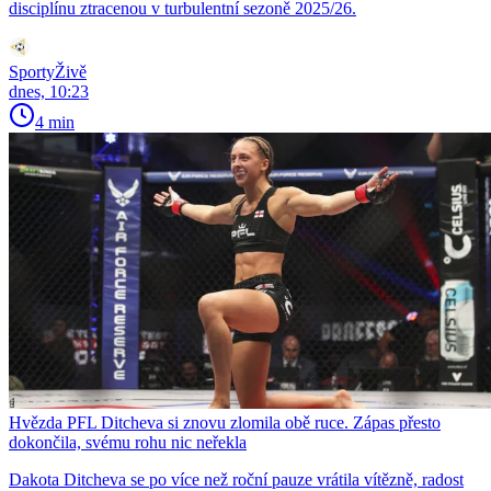
disciplínu ztracenou v turbulentní sezoně 2025/26.
SportyŽivě
dnes, 10:23
4 min
Hvězda PFL Ditcheva si znovu zlomila obě ruce. Zápas přesto
dokončila, svému rohu nic neřekla
Dakota Ditcheva se po více než roční pauze vrátila vítězně, radost