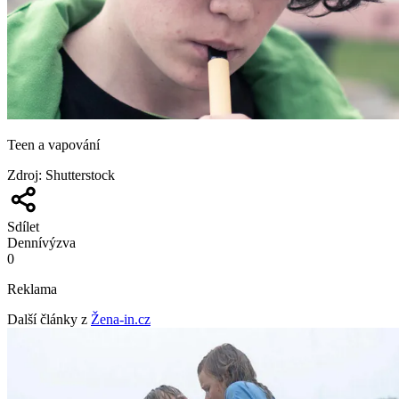
Teen a vapování
Zdroj
:
Shutterstock
Sdílet
Denní
výzva
0
Reklama
Další články z
Žena-in.cz