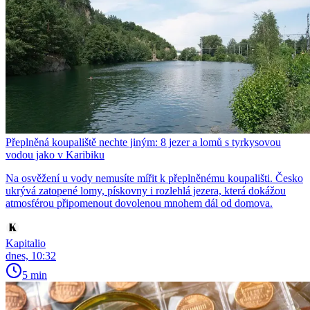
Přeplněná koupaliště nechte jiným: 8 jezer a lomů s tyrkysovou
vodou jako v Karibiku
Na osvěžení u vody nemusíte mířit k přeplněnému koupališti. Česko
ukrývá zatopené lomy, pískovny i rozlehlá jezera, která dokážou
atmosférou připomenout dovolenou mnohem dál od domova.
Kapitalio
dnes, 10:32
5 min