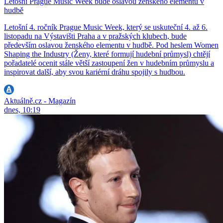
Letošní Prague Music Week bude oslavou ženského elementu v
hudbě
Letošní 4. ročník Prague Music Week, který se uskuteční 4. až 6.
listopadu na Výstavišti Praha a v pražských klubech, bude
především oslavou ženského elementu v hudbě. Pod heslem Women
Shaping the Industry (Ženy, které formují hudební průmysl) chtějí
pořadatelé ocenit stále větší zastoupení žen v hudebním průmyslu a
inspirovat další, aby svou kariérní dráhu spojily s hudbou.
Aktuálně.cz - Magazín
dnes, 10:19