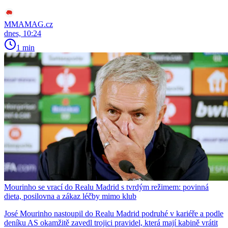
MMAMAG.cz
dnes, 10:24
1 min
Mourinho se vrací do Realu Madrid s tvrdým režimem: povinná
dieta, posilovna a zákaz léčby mimo klub
José Mourinho nastoupil do Realu Madrid podruhé v kariéře a podle
deníku AS okamžitě zavedl trojici pravidel, která mají kabině vrátit