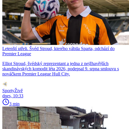
Letenští utřeli. Švéd Stroud, kterého vábila Sparta, odchází do
Premier League
Elliot Stroud, švédský reprezentant a jedna z nejžhavějších
skandinávských komodit léta 2026, podepsal 9. srpna smlouvu s
nováčkem Premier League Hull City.
SportyŽivě
dnes, 10:33
3 min