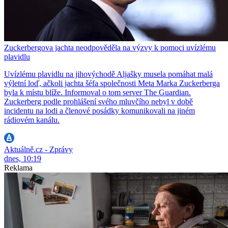
Zuckerbergova jachta neodpověděla na výzvy k pomoci uvízlému
plavidlu
Uvízlému plavidlu na jihovýchodě Aljašky musela pomáhat malá
výletní loď, ačkoli jachta šéfa společnosti Meta Marka Zuckerberga
byla k místu blíže. Informoval o tom server The Guardian.
Zuckerberg podle prohlášení svého mluvčího nebyl v době
incidentu na lodi a členové posádky komunikovali na jiném
rádiovém kanálu.
Aktuálně.cz - Zprávy
dnes, 10:19
Reklama