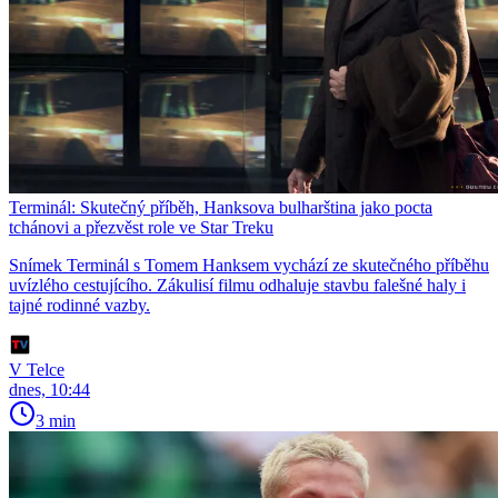
Terminál: Skutečný příběh, Hanksova bulharština jako pocta
tchánovi a přezvěst role ve Star Treku
Snímek Terminál s Tomem Hanksem vychází ze skutečného příběhu
uvízlého cestujícího. Zákulisí filmu odhaluje stavbu falešné haly i
tajné rodinné vazby.
V Telce
dnes, 10:44
3 min