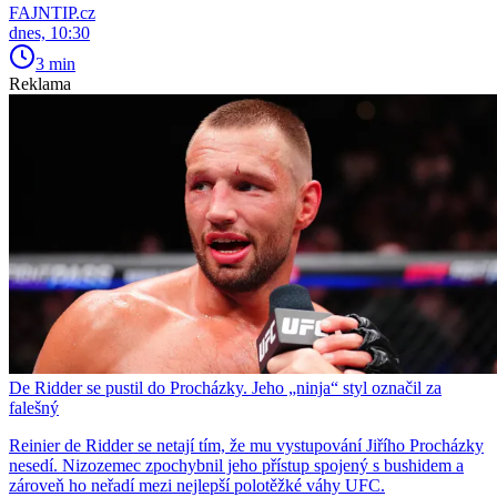
FAJNTIP.cz
dnes, 10:30
3 min
Reklama
De Ridder se pustil do Procházky. Jeho „ninja“ styl označil za
falešný
Reinier de Ridder se netají tím, že mu vystupování Jiřího Procházky
nesedí. Nizozemec zpochybnil jeho přístup spojený s bushidem a
zároveň ho neřadí mezi nejlepší polotěžké váhy UFC.