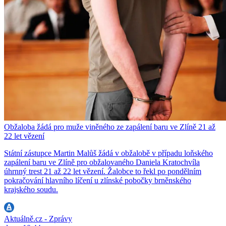
Obžaloba žádá pro muže viněného ze zapálení baru ve Zlíně 21 až
22 let vězení
Státní zástupce Martin Malůš žádá v obžalobě v případu loňského
zapálení baru ve Zlíně pro obžalovaného Daniela Kratochvíla
úhrnný trest 21 až 22 let vězení. Žalobce to řekl po pondělním
pokračování hlavního líčení u zlínské pobočky brněnského
krajského soudu.
Aktuálně.cz - Zprávy