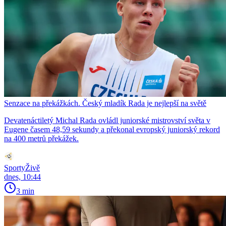
Senzace na překážkách. Český mladík Rada je nejlepší na světě
Devatenáctiletý Michal Rada ovládl juniorské mistrovství světa v
Eugene časem 48,59 sekundy a překonal evropský juniorský rekord
na 400 metrů překážek.
SportyŽivě
dnes, 10:44
3 min