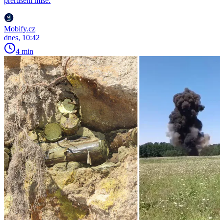
přerušení mise.
Mobify.cz
dnes, 10:42
4 min