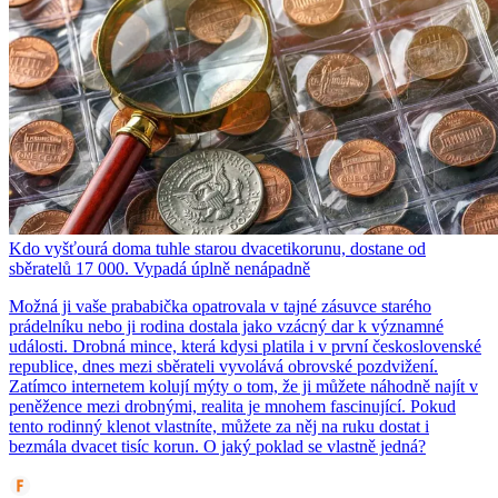
Kdo vyšťourá doma tuhle starou dvacetikorunu, dostane od
sběratelů 17 000. Vypadá úplně nenápadně
Možná ji vaše prababička opatrovala v tajné zásuvce starého
prádelníku nebo ji rodina dostala jako vzácný dar k významné
události. Drobná mince, která kdysi platila i v první československé
republice, dnes mezi sběrateli vyvolává obrovské pozdvižení.
Zatímco internetem kolují mýty o tom, že ji můžete náhodně najít v
peněžence mezi drobnými, realita je mnohem fascinující. Pokud
tento rodinný klenot vlastníte, můžete za něj na ruku dostat i
bezmála dvacet tisíc korun. O jaký poklad se vlastně jedná?