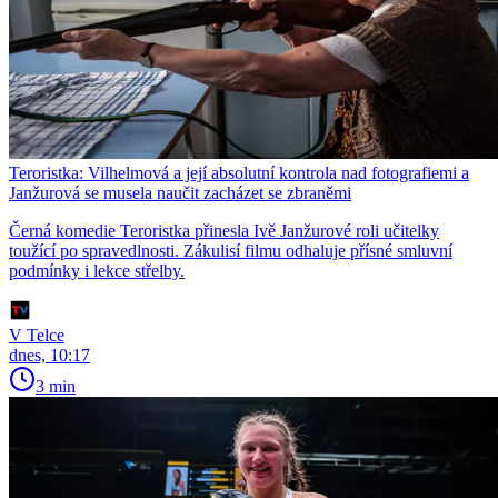
Teroristka: Vilhelmová a její absolutní kontrola nad fotografiemi a
Janžurová se musela naučit zacházet se zbraněmi
Černá komedie Teroristka přinesla Ivě Janžurové roli učitelky
toužící po spravedlnosti. Zákulisí filmu odhaluje přísné smluvní
podmínky i lekce střelby.
V Telce
dnes, 10:17
3 min