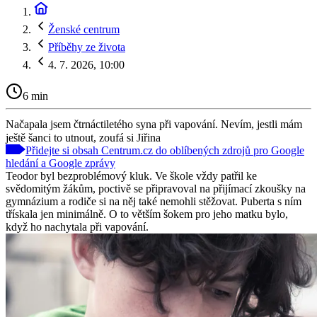
Ženské centrum
Příběhy ze života
4. 7. 2026, 10:00
6 min
Načapala jsem čtrnáctiletého syna při vapování. Nevím, jestli mám
ještě šanci to utnout, zoufá si Jiřina
Přidejte si obsah Centrum.cz do oblíbených zdrojů pro Google
hledání a Google zprávy
Teodor byl bezproblémový kluk. Ve škole vždy patřil ke
svědomitým žákům, poctivě se připravoval na přijímací zkoušky na
gymnázium a rodiče si na něj také nemohli stěžovat. Puberta s ním
třískala jen minimálně. O to větším šokem pro jeho matku bylo,
když ho nachytala při vapování.