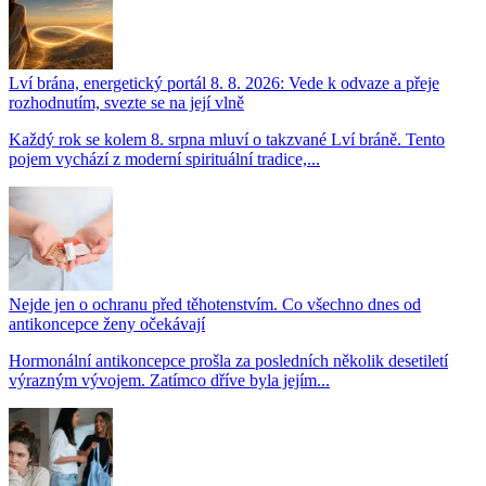
Lví brána, energetický portál 8. 8. 2026: Vede k odvaze a přeje
rozhodnutím, svezte se na její vlně
Každý rok se kolem 8. srpna mluví o takzvané Lví bráně. Tento
pojem vychází z moderní spirituální tradice,...
Nejde jen o ochranu před těhotenstvím. Co všechno dnes od
antikoncepce ženy očekávají
Hormonální antikoncepce prošla za posledních několik desetiletí
výrazným vývojem. Zatímco dříve byla jejím...