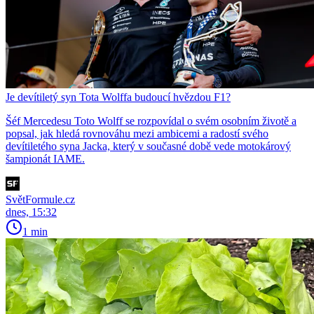
Je devítiletý syn Tota Wolffa budoucí hvězdou F1?
Šéf Mercedesu Toto Wolff se rozpovídal o svém osobním životě a
popsal, jak hledá rovnováhu mezi ambicemi a radostí svého
devítiletého syna Jacka, který v současné době vede motokárový
šampionát IAME.
SvětFormule.cz
dnes, 15:32
1 min