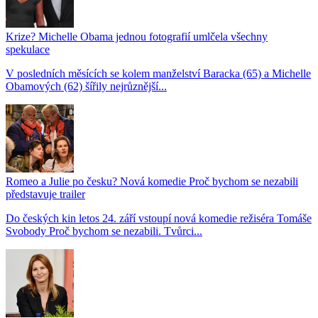
Krize? Michelle Obama jednou fotografií umlčela všechny
spekulace
V posledních měsících se kolem manželství Baracka (65) a Michelle
Obamových (62) šířily nejrůznější...
Romeo a Julie po česku? Nová komedie Proč bychom se nezabili
představuje trailer
Do českých kin letos 24. září vstoupí nová komedie režiséra Tomáše
Svobody Proč bychom se nezabili. Tvůrci...