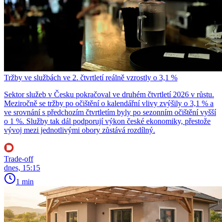
Tržby ve službách ve 2. čtvrtletí reálně vzrostly o 3,1 %
Sektor služeb v Česku pokračoval ve druhém čtvrtletí 2026 v růstu.
Meziročně se tržby po očištění o kalendářní vlivy zvýšily o 3,1 % a
ve srovnání s předchozím čtvrtletím byly po sezonním očištění vyšší
o 1 %. Služby tak dál podporují výkon české ekonomiky, přestože
vývoj mezi jednotlivými obory zůstává rozdílný.
Trade-off
dnes, 15:15
1 min