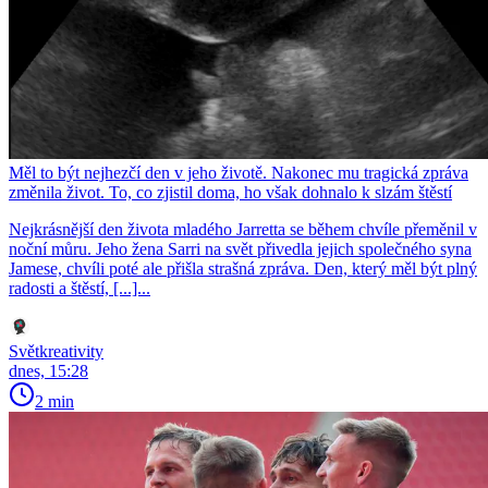
Měl to být nejhezčí den v jeho životě. Nakonec mu tragická zpráva
změnila život. To, co zjistil doma, ho však dohnalo k slzám štěstí
Nejkrásnější den života mladého Jarretta se během chvíle přeměnil v
noční můru. Jeho žena Sarri na svět přivedla jejich společného syna
Jamese, chvíli poté ale přišla strašná zpráva. Den, který měl být plný
radosti a štěstí, [...]...
Světkreativity
dnes, 15:28
2 min