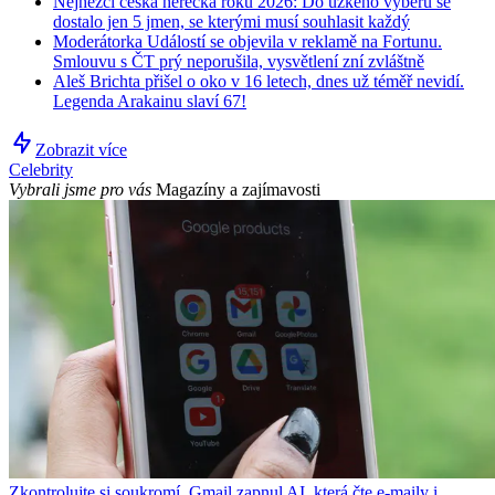
Nejhezčí česká herečka roku 2026: Do úzkého výběru se
dostalo jen 5 jmen, se kterými musí souhlasit každý
Moderátorka Událostí se objevila v reklamě na Fortunu.
Smlouvu s ČT prý neporušila, vysvětlení zní zvláštně
Aleš Brichta přišel o oko v 16 letech, dnes už téměř nevidí.
Legenda Arakainu slaví 67!
Zobrazit více
Celebrity
Vybrali jsme pro vás
Magazíny a zajímavosti
Zkontrolujte si soukromí, Gmail zapnul AI, která čte e-maily i