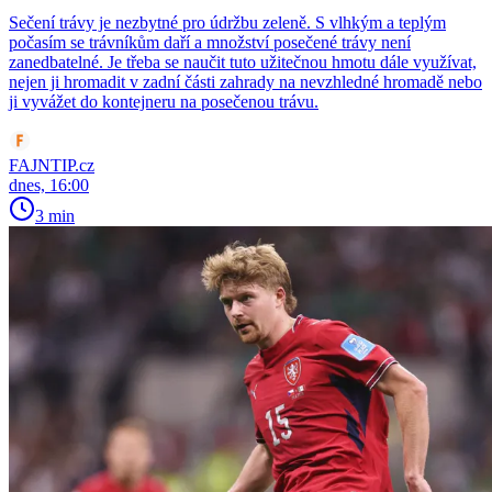
Sečení trávy je nezbytné pro údržbu zeleně. S vlhkým a teplým
počasím se trávníkům daří a množství posečené trávy není
zanedbatelné. Je třeba se naučit tuto užitečnou hmotu dále využívat,
nejen ji hromadit v zadní části zahrady na nevzhledné hromadě nebo
ji vyvážet do kontejneru na posečenou trávu.
FAJNTIP.cz
dnes, 16:00
3 min