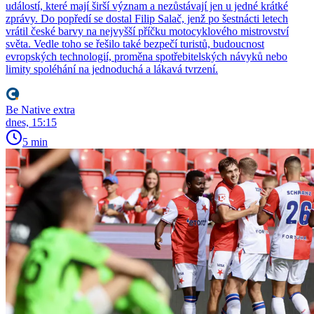
událostí, které mají širší význam a nezůstávají jen u jedné krátké
zprávy. Do popředí se dostal Filip Salač, jenž po šestnácti letech
vrátil české barvy na nejvyšší příčku motocyklového mistrovství
světa. Vedle toho se řešilo také bezpečí turistů, budoucnost
evropských technologií, proměna spotřebitelských návyků nebo
limity spoléhání na jednoduchá a lákavá tvrzení.
Be Native extra
dnes, 15:15
5 min