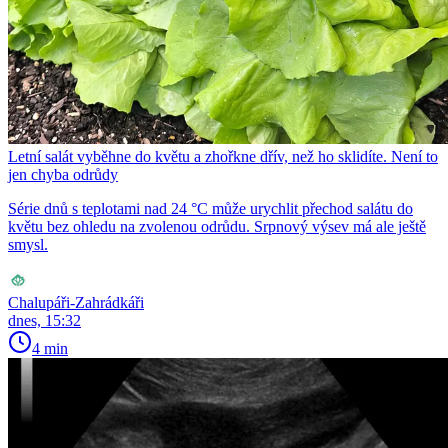
Letní salát vyběhne do květu a zhořkne dřív, než ho sklidíte. Není to
jen chyba odrůdy
Série dnů s teplotami nad 24 °C může urychlit přechod salátu do
květu bez ohledu na zvolenou odrůdu. Srpnový výsev má ale ještě
smysl.
Chalupáři-Zahrádkáři
dnes, 15:32
4 min