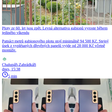
Ploty ze 60. let jsou zpět. Levná alternativa gabionů vyroste během
jediného víkendu
Patnáct metrů gabionového plotu stojí minimálně 94 500 Kč. Stejný
úsek z vyplétaných dřevěných panelů vyjde od 28 000 Kč včetně
montáže.
Chalupáři-Zahrádkáři
dnes, 15:38
5 min