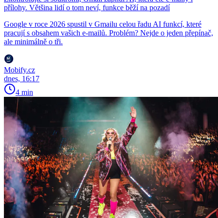
přílohy. Většina lidí o tom neví, funkce běží na pozadí
Google v roce 2026 spustil v Gmailu celou řadu AI funkcí, které
pracují s obsahem vašich e-mailů. Problém? Nejde o jeden přepínač,
ale minimálně o tři.
Mobify.cz
dnes, 16:17
4 min