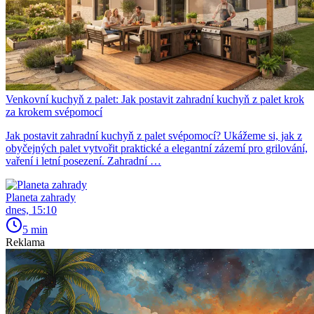
Venkovní kuchyň z palet: Jak postavit zahradní kuchyň z palet krok
za krokem svépomocí
Jak postavit zahradní kuchyň z palet svépomocí? Ukážeme si, jak z
obyčejných palet vytvořit praktické a elegantní zázemí pro grilování,
vaření i letní posezení. Zahradní …
Planeta zahrady
dnes, 15:10
5 min
Reklama