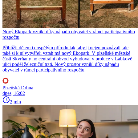
Nový Ekopark vznikl díky nápadu obyvatel v rámci participativního
rozpočtu
Přiblížit dětem i dospělým přírodu tak, aby ji nejen poznávali, ale
také si k ní vytvářeli vztah má nový Ekopark. V plzeňské městské
části Skvrňany ho centrální obvod vybudoval v proluce v Lábkově
ulici podél železniční trati. Nový prostor vznikl díky nápadu
obyvatel v rámci participativního rozpočtu.
Plzeňská Drbna
dnes, 16:02
2 min