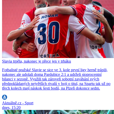
Slavia trpěla, nakonec je přece jen v trháku
Fotbalisté pražské Slavie se sice ve 3. kole první ligy herně trápili,
nakonec ale udolali doma Pardubice 2:1 a udrželi stoprocentní
bilanci v sezoně. Využili tak zároveň sobotní zaváhání svých
předpokládaných největších rivalů v boji o titul, na Spartu tak už po
třech kolech mají náskok šesti bodů, na Plzeň dokonce sedm.
Aktuálně.cz - Sport
dnes, 15:20