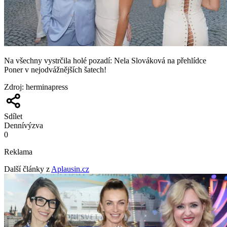
Na všechny vystrčila holé pozadí: Nela Slováková na přehlídce
Poner v nejodvážnějších šatech!
Zdroj
:
herminapress
Sdílet
Denní
výzva
0
Reklama
Další články z
Aplausin.cz