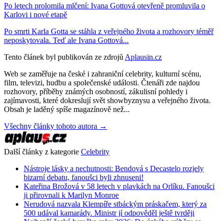
Po letech prolomila mlčení: Ivana Gottová otevřeně promluvila o
Karlovi i nové etapě
Po smrti Karla Gotta se stáhla z veřejného života a rozhovory téměř
neposkytovala. Teď ale Ivana Gottová...
Tento článek byl publikován ze zdrojů
Aplausin.cz
Web se zaměřuje na české i zahraniční celebrity, kulturní scénu,
film, televizi, hudbu a společenské události. Čtenáři zde najdou
rozhovory, příběhy známých osobností, zákulisní pohledy i
zajímavosti, které dokreslují svět showbyznysu a veřejného života.
Obsah je laděný spíše magazínově než...
Všechny články tohoto autora →
Další články z kategorie
Celebrity
Nástroje lásky a nechutnosti: Bendová s Decastelo rozjely
bizarní debatu, fanoušci byli zhnuseni!
Kateřina Brožová v 58 letech v plavkách na Orlíku. Fanoušci
ji přirovnali k Marilyn Monroe
Nerudová nazvala Klempíře stbáckým práskačem, který za
500 udával kamarády. Ministr jí odpověděl ještě tvrději