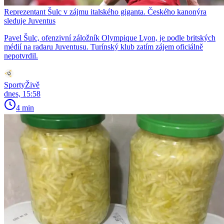
Reprezentant Šulc v zájmu italského giganta. Českého kanonýra
sleduje Juventus
Pavel Šulc, ofenzivní záložník Olympique Lyon, je podle britských
médií na radaru Juventusu. Turínský klub zatím zájem oficiálně
nepotvrdil.
SportyŽivě
dnes, 15:58
4 min