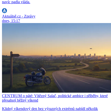
navíc padla vláda.
Aktuálně.cz - Zprávy
dnes, 15:17
CENTRUM o páté: Vítězný Salač, politické ambice i příběhy, které
přesahují běžný víkend
Klidný víkendový den bez výrazných extrémů nabídl několik