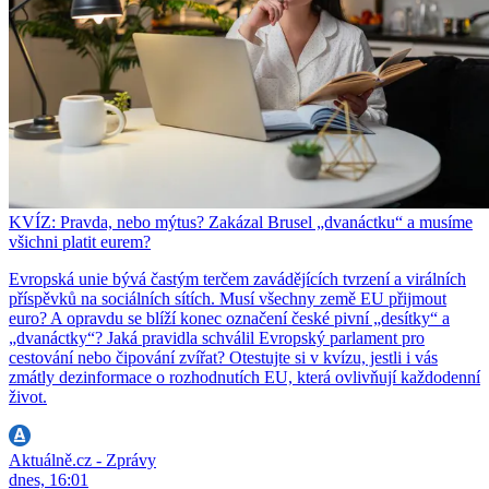
KVÍZ: Pravda, nebo mýtus? Zakázal Brusel „dvanáctku“ a musíme
všichni platit eurem?
Evropská unie bývá častým terčem zavádějících tvrzení a virálních
příspěvků na sociálních sítích. Musí všechny země EU přijmout
euro? A opravdu se blíží konec označení české pivní „desítky“ a
„dvanáctky“? Jaká pravidla schválil Evropský parlament pro
cestování nebo čipování zvířat? Otestujte si v kvízu, jestli i vás
zmátly dezinformace o rozhodnutích EU, která ovlivňují každodenní
život.
Aktuálně.cz - Zprávy
dnes, 16:01