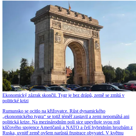
Ekonomický zázrak skončil. Tygr je bez drápů, země se zmítá v
politické krizi
Rumunsko se ocitlo na křižovatce. Růst dynamického
„ekonomického tygra“ se totiž téměř zastavil a zemi nepomáhá ani
politická krize. Na mezinárodním poli sice upevňuje svou roli
klíčového spojence Američanů a NATO a čelí hybridním hrozbám z
Ruska, uvnitř země ovšem narůstá frustrace obyvatel. V květnu