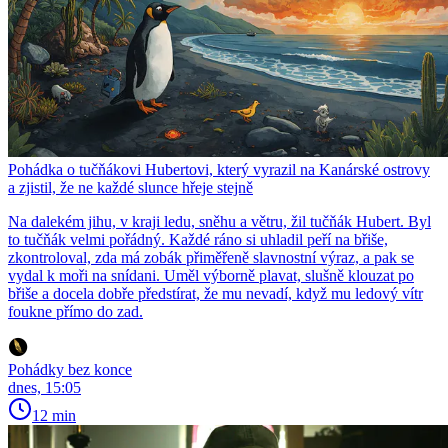
Pohádka o tučňákovi Hubertovi, který vyrazil na Kanárské ostrovy
a zjistil, že ne každé slunce hřeje stejně
Na dalekém jihu, v kraji ledu, sněhu a větru, žil tučňák Hubert. Byl
to tučňák velmi pořádný. Každé ráno si uhladil peří na břiše,
zkontroloval, zda má zobák přiměřeně slavnostní výraz, a pak se
vydal k moři na snídani. Uměl výborně plavat, slušně klouzat po
břiše a docela dobře předstírat, že mu nevadí, když mu ledový vítr
foukne přímo do zad.
Pohádky bez konce
dnes, 15:05
12 min