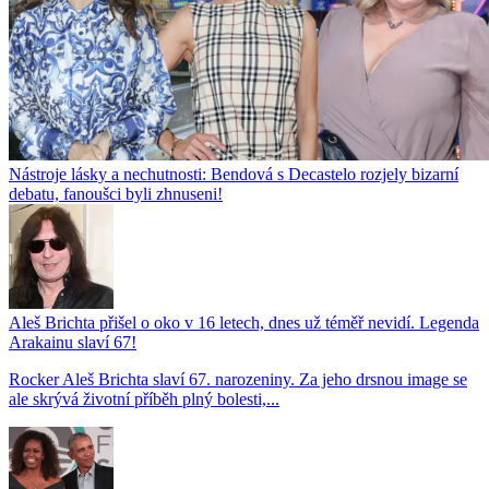
Nástroje lásky a nechutnosti: Bendová s Decastelo rozjely bizarní
debatu, fanoušci byli zhnuseni!
Aleš Brichta přišel o oko v 16 letech, dnes už téměř nevidí. Legenda
Arakainu slaví 67!
Rocker Aleš Brichta slaví 67. narozeniny. Za jeho drsnou image se
ale skrývá životní příběh plný bolesti,...