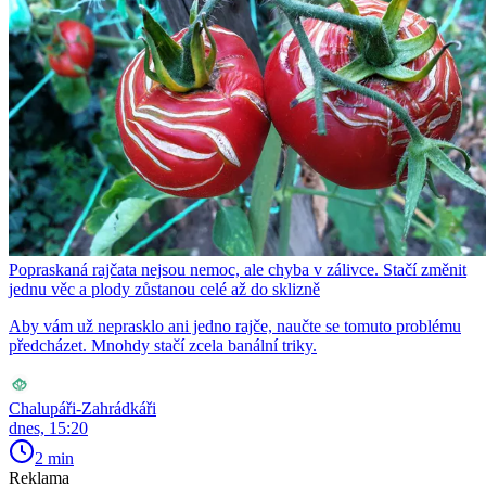
Popraskaná rajčata nejsou nemoc, ale chyba v zálivce. Stačí změnit
jednu věc a plody zůstanou celé až do sklizně
Aby vám už neprasklo ani jedno rajče, naučte se tomuto problému
předcházet. Mnohdy stačí zcela banální triky.
Chalupáři-Zahrádkáři
dnes, 15:20
2 min
Reklama