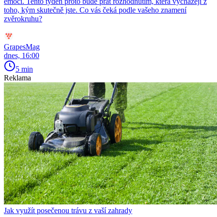
emocí. Tento týden proto bude přát rozhodnutím, která vycházejí z
toho, kým skutečně jste. Co vás čeká podle vašeho znamení
zvěrokruhu?
GrapesMag
dnes, 16:00
5 min
Reklama
Jak využít posečenou trávu z vaší zahrady