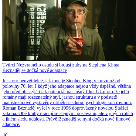
Tvůrci Nezvratného osudu si brousí zuby na Stephena Kinga.
Beznaděj se dočká nové adaptace
Je skoro neuvěřitelné, jak moc je Stephen King v kurzu už od
poloviny 70. let. I když jeho adaptace nejsou vždy úspěšné, většina
jeho předloh skýtá i tak potenciál na slušný film. Už proto, že jeho
romány mají rozeznatelný styl, jasnou strukturu a v podstatě
mainstreamově vystavěný příběh se silnou psychologickou rovinou.
Román Beznaděj vyšel v roce 1996 doprovázený novelou Strážci
zákona. Obě knihy pracují se stejnými postavami, ale v jiných rolích
a jiném sledu událostí. Právě Beznaděj se nyní dočká nové filmové
adaptace.