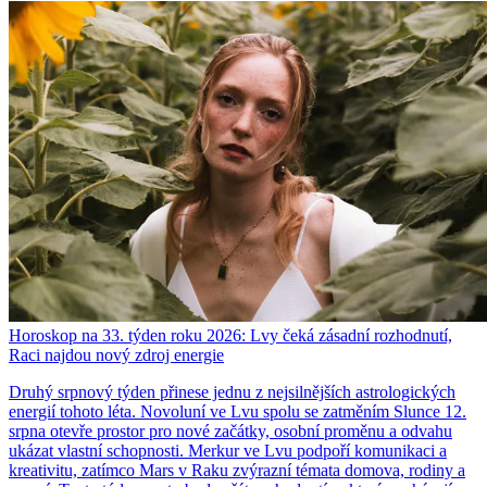
Horoskop na 33. týden roku 2026: Lvy čeká zásadní rozhodnutí,
Raci najdou nový zdroj energie
Druhý srpnový týden přinese jednu z nejsilnějších astrologických
energií tohoto léta. Novoluní ve Lvu spolu se zatměním Slunce 12.
srpna otevře prostor pro nové začátky, osobní proměnu a odvahu
ukázat vlastní schopnosti. Merkur ve Lvu podpoří komunikaci a
kreativitu, zatímco Mars v Raku zvýrazní témata domova, rodiny a