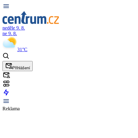
neděle 9. 8.
ne 9. 8.
31°C
Přihlášení
Reklama