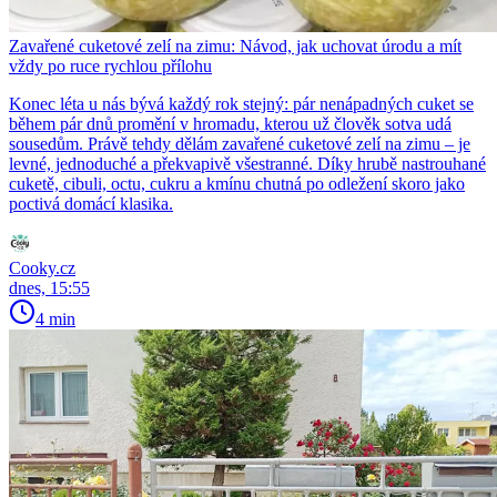
Zavařené cuketové zelí na zimu: Návod, jak uchovat úrodu a mít
vždy po ruce rychlou přílohu
Konec léta u nás bývá každý rok stejný: pár nenápadných cuket se
během pár dnů promění v hromadu, kterou už člověk sotva udá
sousedům. Právě tehdy dělám zavařené cuketové zelí na zimu – je
levné, jednoduché a překvapivě všestranné. Díky hrubě nastrouhané
cuketě, cibuli, octu, cukru a kmínu chutná po odležení skoro jako
poctivá domácí klasika.
Cooky.cz
dnes, 15:55
4 min