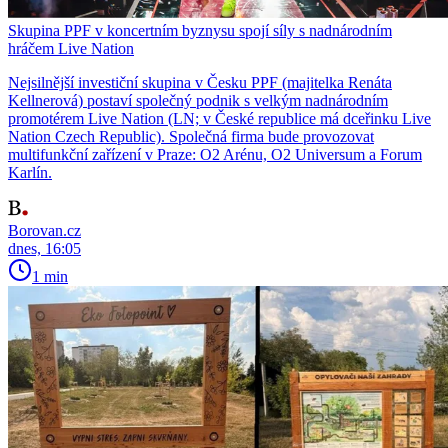
Skupina PPF v koncertním byznysu spojí síly s nadnárodním
hráčem Live Nation
Nejsilnější investiční skupina v Česku PPF (majitelka Renáta
Kellnerová) postaví společný podnik s velkým nadnárodním
promotérem Live Nation (LN; v České republice má dceřinku Live
Nation Czech Republic). Společná firma bude provozovat
multifunkční zařízení v Praze: O2 Arénu, O2 Universum a Forum
Karlín.
Borovan.cz
dnes, 16:05
1 min