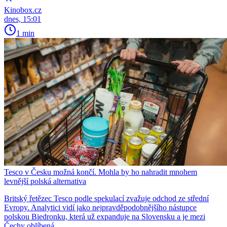
Kinobox.cz
dnes, 15:01
1 min
Tesco v Česku možná končí. Mohla by ho nahradit mnohem
levnější polská alternativa
Britský řetězec Tesco podle spekulací zvažuje odchod ze střední
Evropy. Analytici vidí jako nejpravděpodobnějšího nástupce
polskou Biedronku, která už expanduje na Slovensku a je mezi
Čechy oblíbená.