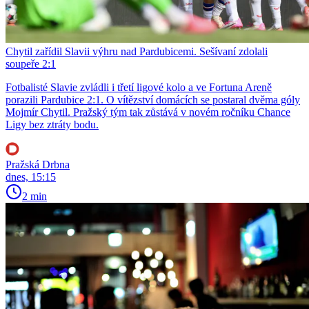
Chytil zařídil Slavii výhru nad Pardubicemi. Sešívaní zdolali
soupeře 2:1
Fotbalisté Slavie zvládli i třetí ligové kolo a ve Fortuna Areně
porazili Pardubice 2:1. O vítězství domácích se postaral dvěma góly
Mojmír Chytil. Pražský tým tak zůstává v novém ročníku Chance
Ligy bez ztráty bodu.
Pražská Drbna
dnes, 15:15
2 min