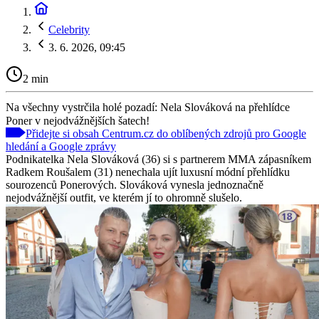
Celebrity
3. 6. 2026, 09:45
2 min
Na všechny vystrčila holé pozadí: Nela Slováková na přehlídce
Poner v nejodvážnějších šatech!
Přidejte si obsah Centrum.cz do oblíbených zdrojů pro Google
hledání a Google zprávy
Podnikatelka Nela Slováková (36) si s partnerem MMA zápasníkem
Radkem Roušalem (31) nenechala ujít luxusní módní přehlídku
sourozenců Ponerových. Slováková vynesla jednoznačně
nejodvážnější outfit, ve kterém jí to ohromně slušelo.