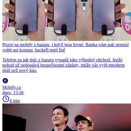
Pozor na mobily z bazaru, i když jsou levné. Banka vám pak nemusí
vrátit ani korunu, hackeři mají žně
Telefon za pár tisíc z bazaru vypadá jako výhodný obchod. Jenže
pokud už nedostává bezpečnostní záplaty, může vás vyjít mnohem
dráž než nový kus.
Mobify.cz
dnes, 15:36
4 min