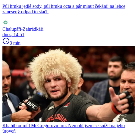
Půl hrnku jedlé sody, půl hrnku octa a pár minut čekání: na lehce
zanesený odpad to stačí.
Chalupáři-Zahrádkáři
dnes, 14:51
3 min
Khabib odmítl McGregorovu hru: Nemohl jsem se snížit na jeho
úroveň