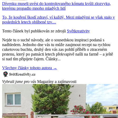
Dívenku museli uvést do kontrolovaného kómatu kvůli zlozvyku,
kterému propadlo mnoho mladých lidí
To, že kouření škodí zdraví, ví každý. Mezi mladými se však stalo v
posledních letech oblíbené tzv....
Tento článek byl publikován ze zdrojů
Světkreativity
Nejde tu o suché návody, ale o sousedskou inspiraci podaná s
nadhledem. Jednoho dne vás tu může zaujmout recept na rychlou
cuketovou buchtu, druhý den vás zas pohltí příběh o ztraceném
prstenu, který po patnácti letech překvapivě našli na farmě – a ještě
si nad tím připijete čajem. Články...
Všechny články tohoto autora →
Vybrali jsme pro vás
Magazíny a zajímavosti