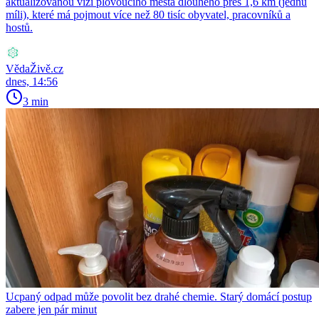
aktualizovanou vizi plovoucího města dlouhého přes 1,6 km (jednu
míli), které má pojmout více než 80 tisíc obyvatel, pracovníků a
hostů.
VědaŽivě.cz
dnes, 14:56
3 min
Ucpaný odpad může povolit bez drahé chemie. Starý domácí postup
zabere jen pár minut