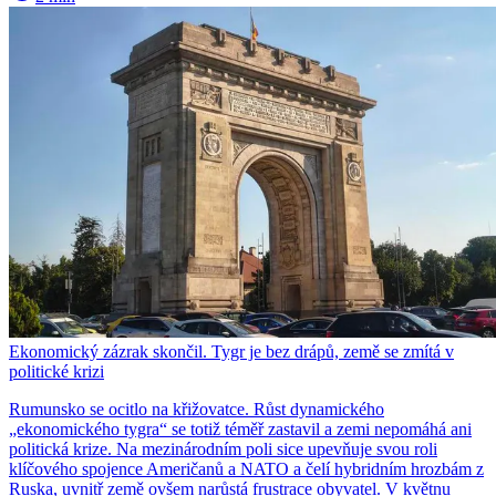
Ekonomický zázrak skončil. Tygr je bez drápů, země se zmítá v
politické krizi
Rumunsko se ocitlo na křižovatce. Růst dynamického
„ekonomického tygra“ se totiž téměř zastavil a zemi nepomáhá ani
politická krize. Na mezinárodním poli sice upevňuje svou roli
klíčového spojence Američanů a NATO a čelí hybridním hrozbám z
Ruska, uvnitř země ovšem narůstá frustrace obyvatel. V květnu