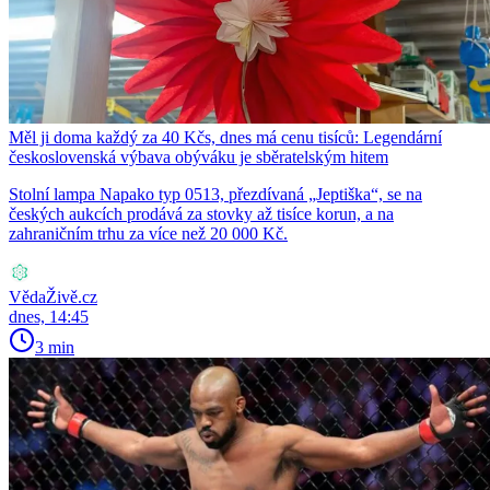
Měl ji doma každý za 40 Kčs, dnes má cenu tisíců: Legendární
československá výbava obýváku je sběratelským hitem
Stolní lampa Napako typ 0513, přezdívaná „Jeptiška“, se na
českých aukcích prodává za stovky až tisíce korun, a na
zahraničním trhu za více než 20 000 Kč.
VědaŽivě.cz
dnes, 14:45
3 min