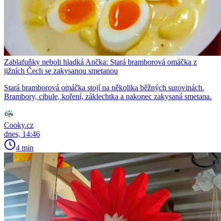
Zablafuňky neboli hladká Ančka: Stará bramborová omáčka z
jižních Čech se zakysanou smetanou
Stará bramborová omáčka stojí na několika běžných surovinách.
Brambory, cibule, koření, záklechtka a nakonec zakysaná smetana.
Cooky.cz
dnes, 14:46
4 min