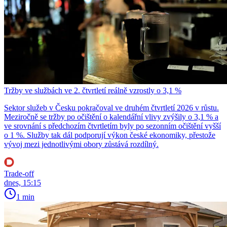
Tržby ve službách ve 2. čtvrtletí reálně vzrostly o 3,1 %
Sektor služeb v Česku pokračoval ve druhém čtvrtletí 2026 v růstu.
Meziročně se tržby po očištění o kalendářní vlivy zvýšily o 3,1 % a
ve srovnání s předchozím čtvrtletím byly po sezonním očištění vyšší
o 1 %. Služby tak dál podporují výkon české ekonomiky, přestože
vývoj mezi jednotlivými obory zůstává rozdílný.
Trade-off
dnes, 15:15
1 min