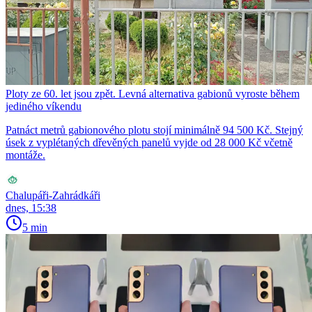
Ploty ze 60. let jsou zpět. Levná alternativa gabionů vyroste během
jediného víkendu
Patnáct metrů gabionového plotu stojí minimálně 94 500 Kč. Stejný
úsek z vyplétaných dřevěných panelů vyjde od 28 000 Kč včetně
montáže.
Chalupáři-Zahrádkáři
dnes, 15:38
5 min