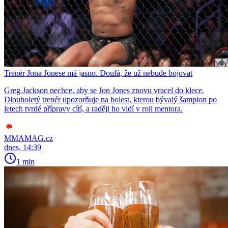
Trenér Jona Jonese má jasno. Doufá, že už nebude bojovat
Greg Jackson nechce, aby se Jon Jones znovu vracel do klece.
Dlouholetý trenér upozorňuje na bolest, kterou bývalý šampion po
letech tvrdé přípravy cítí, a raději ho vidí v roli mentora.
MMAMAG.cz
dnes, 14:39
1 min