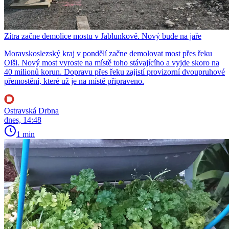
Zítra začne demolice mostu v Jablunkově. Nový bude na jaře
Moravskoslezský kraj v pondělí začne demolovat most přes řeku
Olši. Nový most vyroste na místě toho stávajícího a vyjde skoro na
40 milionů korun. Dopravu přes řeku zajistí provizorní dvoupruhové
přemostění, které už je na místě připraveno.
Ostravská Drbna
dnes, 14:48
1 min