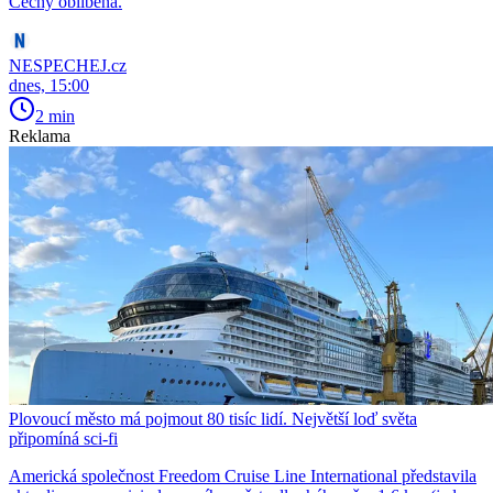
Čechy oblíbená.
NESPECHEJ.cz
dnes, 15:00
2 min
Reklama
Plovoucí město má pojmout 80 tisíc lidí. Největší loď světa
připomíná sci-fi
Americká společnost Freedom Cruise Line International představila