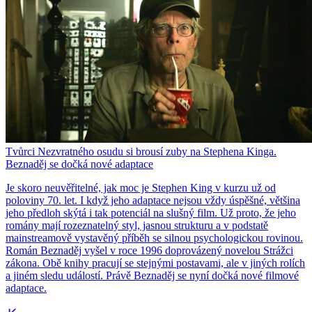
Tvůrci Nezvratného osudu si brousí zuby na Stephena Kinga.
Beznaděj se dočká nové adaptace
Je skoro neuvěřitelné, jak moc je Stephen King v kurzu už od
poloviny 70. let. I když jeho adaptace nejsou vždy úspěšné, většina
jeho předloh skýtá i tak potenciál na slušný film. Už proto, že jeho
romány mají rozeznatelný styl, jasnou strukturu a v podstatě
mainstreamově vystavěný příběh se silnou psychologickou rovinou.
Román Beznaděj vyšel v roce 1996 doprovázený novelou Strážci
zákona. Obě knihy pracují se stejnými postavami, ale v jiných rolích
a jiném sledu událostí. Právě Beznaděj se nyní dočká nové filmové
adaptace.