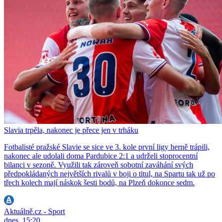
Slavia trpěla, nakonec je přece jen v trháku
Fotbalisté pražské Slavie se sice ve 3. kole první ligy herně trápili,
nakonec ale udolali doma Pardubice 2:1 a udrželi stoprocentní
bilanci v sezoně. Využili tak zároveň sobotní zaváhání svých
předpokládaných největších rivalů v boji o titul, na Spartu tak už po
třech kolech mají náskok šesti bodů, na Plzeň dokonce sedm.
Aktuálně.cz - Sport
dnes, 15:20