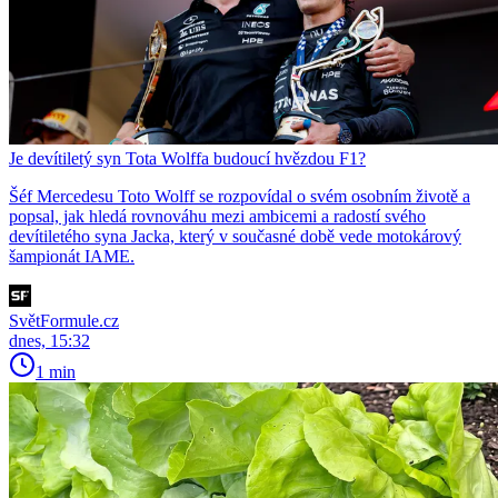
Je devítiletý syn Tota Wolffa budoucí hvězdou F1?
Šéf Mercedesu Toto Wolff se rozpovídal o svém osobním životě a
popsal, jak hledá rovnováhu mezi ambicemi a radostí svého
devítiletého syna Jacka, který v současné době vede motokárový
šampionát IAME.
SvětFormule.cz
dnes, 15:32
1 min