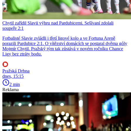
Chytil zařídil Slavii výhru nad Pardubicemi. Sešívaní zdolali
soupeře 2:1
Fotbalisté Slavie zvládli i třetí ligové kolo a ve Fortuna Areně
porazili Pardubice 2:1. O vítězství domácích se postaral dvěma góly
Mojmír Chytil. Pražský tým tak zůstává v novém ročníku Chance
Ligy bez ztráty bodu.
Pražská Drbna
dnes, 15:15
2 min
Reklama