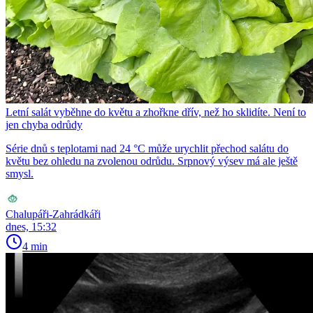
Letní salát vyběhne do květu a zhořkne dřív, než ho sklidíte. Není to
jen chyba odrůdy
Série dnů s teplotami nad 24 °C může urychlit přechod salátu do
květu bez ohledu na zvolenou odrůdu. Srpnový výsev má ale ještě
smysl.
Chalupáři-Zahrádkáři
dnes, 15:32
4 min