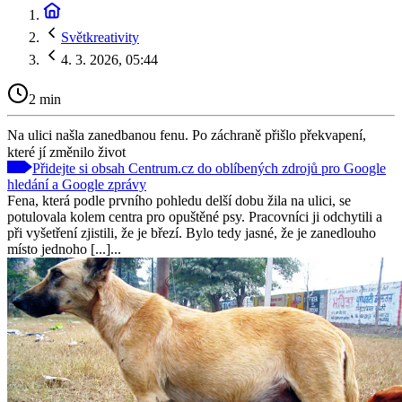
Světkreativity
4. 3. 2026, 05:44
2 min
Na ulici našla zanedbanou fenu. Po záchraně přišlo překvapení,
které jí změnilo život
Přidejte si obsah Centrum.cz do oblíbených zdrojů pro Google
hledání a Google zprávy
Fena, která podle prvního pohledu delší dobu žila na ulici, se
potulovala kolem centra pro opuštěné psy. Pracovníci ji odchytili a
při vyšetření zjistili, že je březí. Bylo tedy jasné, že je zanedlouho
místo jednoho [...]...