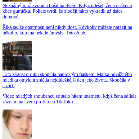
Neznámý muž zvonil a bušil na dveře. Když odešel, žena našla na
klice gumičku. Policie tvrdí, že zloději takto vykradli už tisíce
domovů
Říká se, že opatrnosti není nikdy dost. Kdykoliv můžete narazit na
někoho, kdo má nekalé úmysly. Této ženě...
Tato žádost o ruku skončila naprostým fiaskem. Matka odvážného
mladíka omylem zničila nejdůležitější den jeho života. Skončila v
slzách
Video mladých snoubenců se stalo hitem internetu, když žena sdílela
záznam na svém profilu na TikToku....