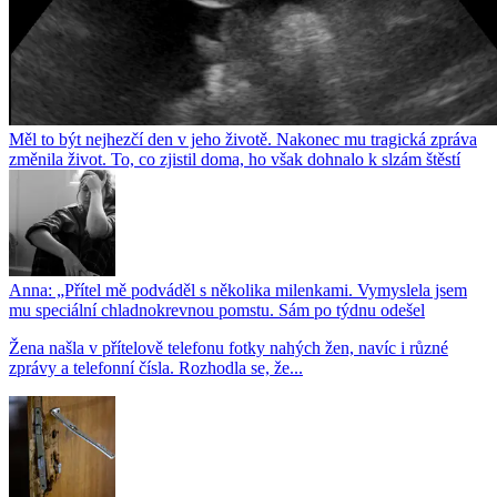
Měl to být nejhezčí den v jeho životě. Nakonec mu tragická zpráva
změnila život. To, co zjistil doma, ho však dohnalo k slzám štěstí
Anna: „Přítel mě podváděl s několika milenkami. Vymyslela jsem
mu speciální chladnokrevnou pomstu. Sám po týdnu odešel
Žena našla v přítelově telefonu fotky nahých žen, navíc i různé
zprávy a telefonní čísla. Rozhodla se, že...