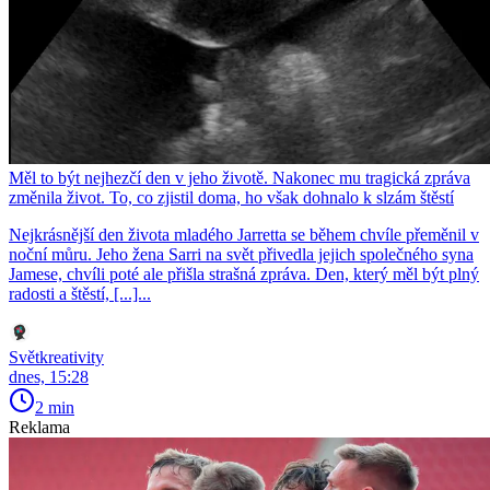
Měl to být nejhezčí den v jeho životě. Nakonec mu tragická zpráva
změnila život. To, co zjistil doma, ho však dohnalo k slzám štěstí
Nejkrásnější den života mladého Jarretta se během chvíle přeměnil v
noční můru. Jeho žena Sarri na svět přivedla jejich společného syna
Jamese, chvíli poté ale přišla strašná zpráva. Den, který měl být plný
radosti a štěstí, [...]...
Světkreativity
dnes, 15:28
2 min
Reklama