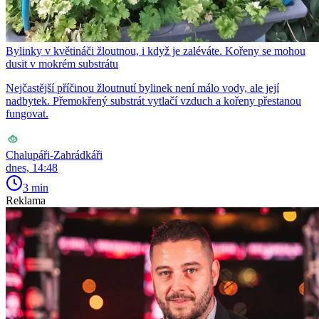
Bylinky v květináči žloutnou, i když je zaléváte. Kořeny se mohou
dusit v mokrém substrátu
Nejčastější příčinou žloutnutí bylinek není málo vody, ale její
nadbytek. Přemokřený substrát vytlačí vzduch a kořeny přestanou
fungovat.
Chalupáři-Zahrádkáři
dnes, 14:48
3 min
Reklama