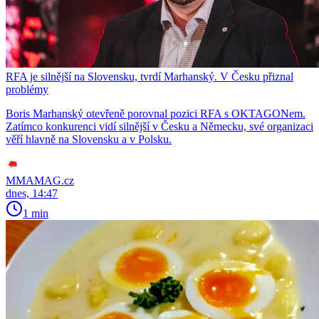
RFA je silnější na Slovensku, tvrdí Marhanský. V Česku přiznal
problémy
Boris Marhanský otevřeně porovnal pozici RFA s OKTAGONem.
Zatímco konkurenci vidí silnější v Česku a Německu, své organizaci
věří hlavně na Slovensku a v Polsku.
MMAMAG.cz
dnes, 14:47
1 min