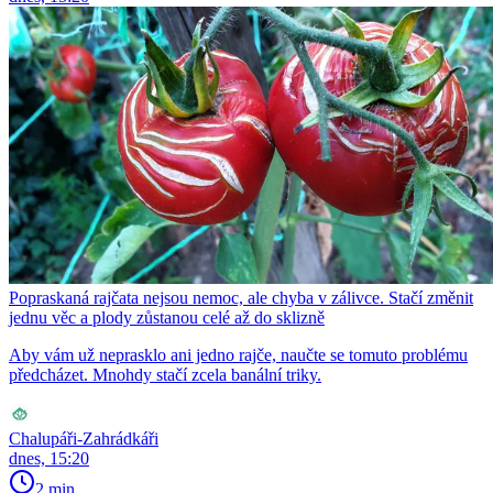
Popraskaná rajčata nejsou nemoc, ale chyba v zálivce. Stačí změnit
jednu věc a plody zůstanou celé až do sklizně
Aby vám už neprasklo ani jedno rajče, naučte se tomuto problému
předcházet. Mnohdy stačí zcela banální triky.
Chalupáři-Zahrádkáři
dnes, 15:20
2 min