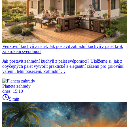
Venkovní kuchyň z palet: Jak postavit zahradní kuchyň z palet krok
za krokem svépomocí
Jak postavit zahradní kuchyň z palet svépomocí? Ukážeme si, jak z
obyčejných palet vytvořit praktické a elegantní zázemí pro grilování,
vaření i letní posezení. Zahradní …
Planeta zahrady
dnes, 15:10
5 min