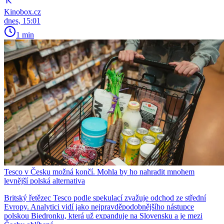
Kinobox.cz
dnes, 15:01
1 min
Tesco v Česku možná končí. Mohla by ho nahradit mnohem
levnější polská alternativa
Britský řetězec Tesco podle spekulací zvažuje odchod ze střední
Evropy. Analytici vidí jako nejpravděpodobnějšího nástupce
polskou Biedronku, která už expanduje na Slovensku a je mezi