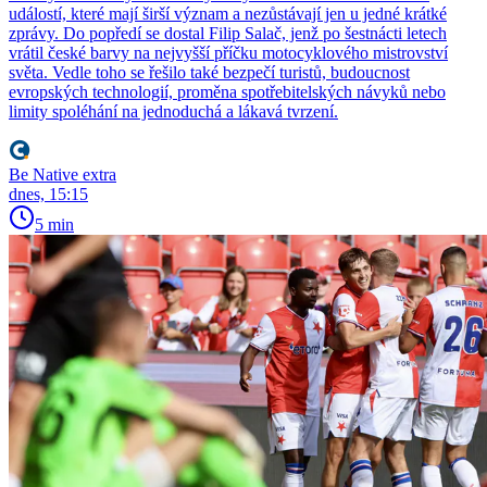
událostí, které mají širší význam a nezůstávají jen u jedné krátké
zprávy. Do popředí se dostal Filip Salač, jenž po šestnácti letech
vrátil české barvy na nejvyšší příčku motocyklového mistrovství
světa. Vedle toho se řešilo také bezpečí turistů, budoucnost
evropských technologií, proměna spotřebitelských návyků nebo
limity spoléhání na jednoduchá a lákavá tvrzení.
Be Native extra
dnes, 15:15
5 min