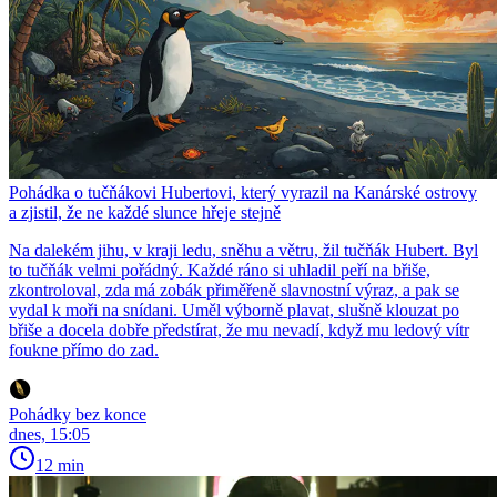
Pohádka o tučňákovi Hubertovi, který vyrazil na Kanárské ostrovy
a zjistil, že ne každé slunce hřeje stejně
Na dalekém jihu, v kraji ledu, sněhu a větru, žil tučňák Hubert. Byl
to tučňák velmi pořádný. Každé ráno si uhladil peří na břiše,
zkontroloval, zda má zobák přiměřeně slavnostní výraz, a pak se
vydal k moři na snídani. Uměl výborně plavat, slušně klouzat po
břiše a docela dobře předstírat, že mu nevadí, když mu ledový vítr
foukne přímo do zad.
Pohádky bez konce
dnes, 15:05
12 min