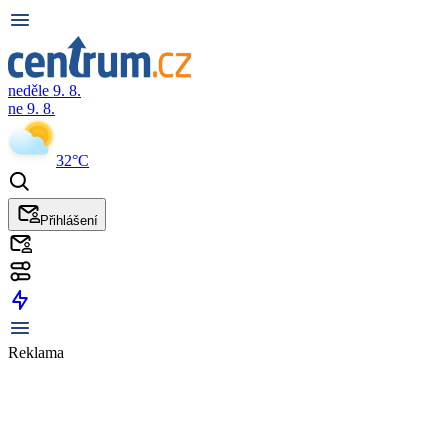
neděle 9. 8.
ne 9. 8.
32°C
Přihlášení
Reklama