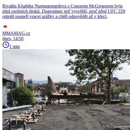
Rivalita Khabiba Nurmagomedova s Conorem McGregorem byla
plná osobních útoků. Dagestánec teď vysvětlil, proč před UFC 229
odmítl soupeři vracet urážky a chtěl odpovědět až v kleci.
MMAMAG.cz
dnes, 14:50
1 min