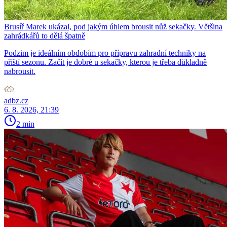
Brusíř Marek ukázal, pod jakým úhlem brousit nůž sekačky. Většina
zahrádkářů to dělá špatně
Podzim je ideálním obdobím pro přípravu zahradní techniky na
příští sezonu. Začít je dobré u sekačky, kterou je třeba důkladně
nabrousit.
adbz.cz
6. 8. 2026, 21:39
2 min