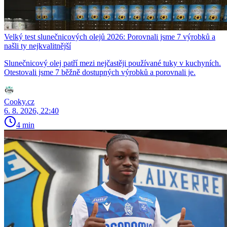
Velký test slunečnicových olejů 2026: Porovnali jsme 7 výrobků a
našli ty nejkvalitnější
Slunečnicový olej patří mezi nejčastěji používané tuky v kuchyních.
Otestovali jsme 7 běžně dostupných výrobků a porovnali je.
Cooky.cz
6. 8. 2026, 22:40
4 min