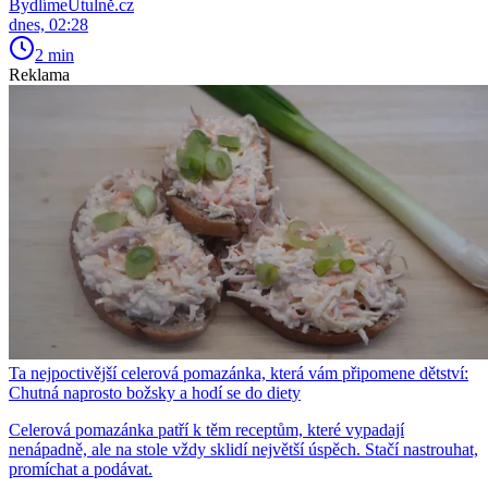
BydlímeÚtulně.cz
dnes, 02:28
2 min
Reklama
Ta nejpoctivější celerová pomazánka, která vám připomene dětství:
Chutná naprosto božsky a hodí se do diety
Celerová pomazánka patří k těm receptům, které vypadají
nenápadně, ale na stole vždy sklidí největší úspěch. Stačí nastrouhat,
promíchat a podávat.