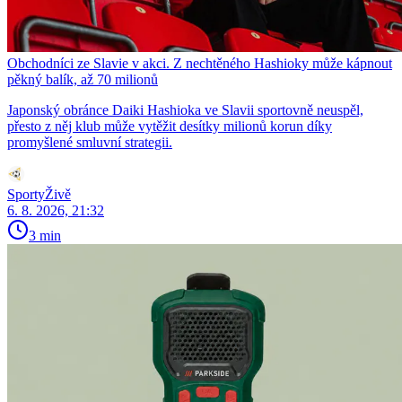
Obchodníci ze Slavie v akci. Z nechtěného Hashioky může kápnout
pěkný balík, až 70 milionů
Japonský obránce Daiki Hashioka ve Slavii sportovně neuspěl,
přesto z něj klub může vytěžit desítky milionů korun díky
promyšlené smluvní strategii.
SportyŽivě
6. 8. 2026, 21:32
3 min