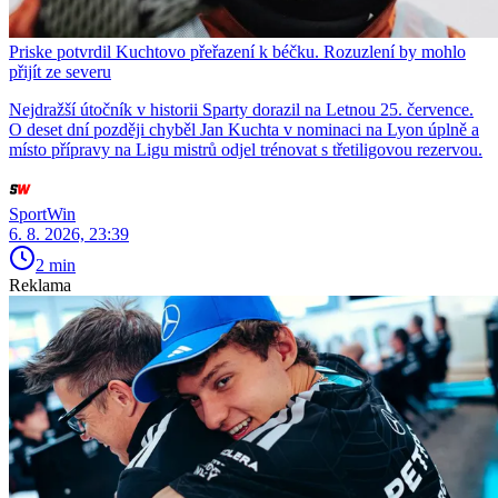
Priske potvrdil Kuchtovo přeřazení k béčku. Rozuzlení by mohlo
přijít ze severu
Nejdražší útočník v historii Sparty dorazil na Letnou 25. července.
O deset dní později chyběl Jan Kuchta v nominaci na Lyon úplně a
místo přípravy na Ligu mistrů odjel trénovat s třetiligovou rezervou.
SportWin
6. 8. 2026, 23:39
2 min
Reklama