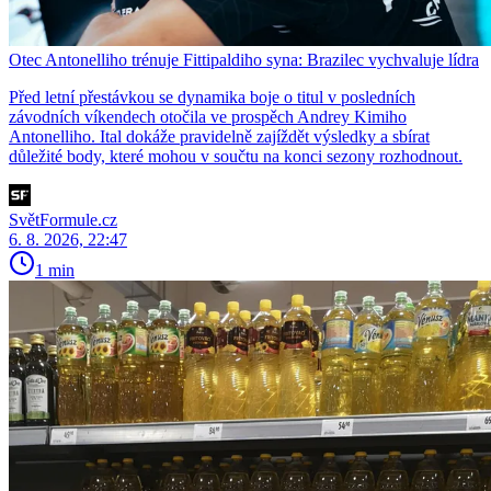
Otec Antonelliho trénuje Fittipaldiho syna: Brazilec vychvaluje lídra
Před letní přestávkou se dynamika boje o titul v posledních
závodních víkendech otočila ve prospěch Andrey Kimiho
Antonelliho. Ital dokáže pravidelně zajíždět výsledky a sbírat
důležité body, které mohou v součtu na konci sezony rozhodnout.
SvětFormule.cz
6. 8. 2026, 22:47
1 min