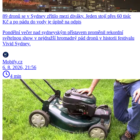
89 dronů se v Sydney zřítilo mezi diváky. Jeden stojí přes 60 tisíc
Kč a po pádu do vody je úplně na odpis
Pondělní večer nad sydneyským přístavem proměnil rekordní
světelnou show v nejdražší hromadný pád dronů v historii festivalu
Vivid Sydney.
Mobify.cz
6. 8. 2026, 21:56
4 min