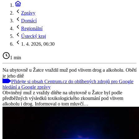
Zprávy
Domácí
Regionální
Ústecký kraj
1. 4. 2026, 06:30
1 min
Na ubytovně u Žatce vraždil muž pod vlivem drog a alkoholu. Obětí
je jeho dítě
Přidejte si obsah Centrum.cz do oblíbených zdrojů pro Google
hledání a Google zprávy
Obviněný muž z vraždy dítěte na ubytovně u Žatce byl podle
předběžných výsledků toxikologického zkoumání pod vlivem
alkoholu i drog. Informoval o tom mluvčí…