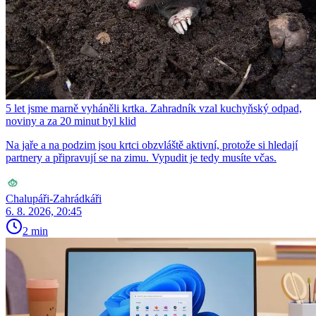
5 let jsme marně vyháněli krtka. Zahradník vzal kuchyňský odpad,
noviny a za 20 minut byl klid
Na jaře a na podzim jsou krtci obzvláště aktivní, protože si hledají
partnery a připravují se na zimu. Vypudit je tedy musíte včas.
Chalupáři-Zahrádkáři
6. 8. 2026, 20:45
2 min