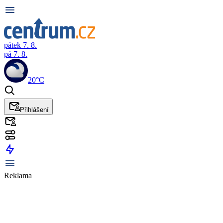
pátek 7. 8.
pá 7. 8.
20°C
Přihlášení
Reklama