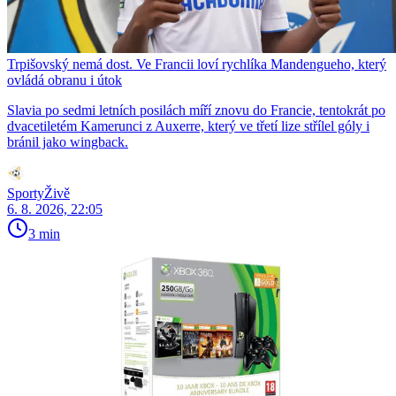
Trpišovský nemá dost. Ve Francii loví rychlíka Mandengueho, který
ovládá obranu i útok
Slavia po sedmi letních posilách míří znovu do Francie, tentokrát po
dvacetiletém Kamerunci z Auxerre, který ve třetí lize střílel góly i
bránil jako wingback.
SportyŽivě
6. 8. 2026, 22:05
3 min