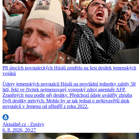
Při útocích povstaleckých Húsíů zemřelo na šest desítek jemenských
vojáků
Údery jemenských povstalců Húsíů na provládní jednotky zabily 58
lidí, řekl ve čtvrtek nejmenovaný vojenský zdroj agentuře AFP.
Zraněných jsou podle něj desítky. Předchozí údaje uváděly zhruba
čtyři desítky mrtvých. Mohlo by se tak jednat o nejkrvavější útok
povstalců v Jemenu od příměří z roku 2022.
Aktuálně.cz - Zprávy
6. 8. 2026, 20:27