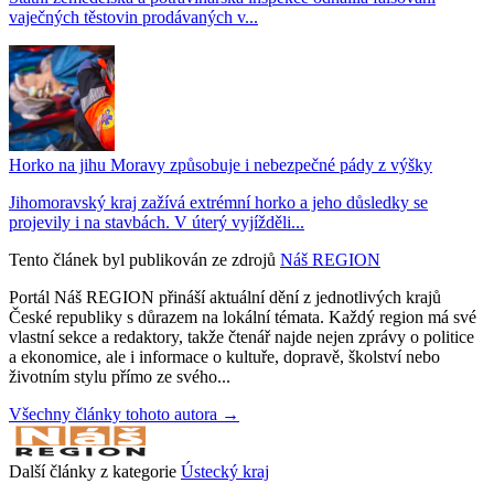
vaječných těstovin prodávaných v...
Horko na jihu Moravy způsobuje i nebezpečné pády z výšky
Jihomoravský kraj zažívá extrémní horko a jeho důsledky se
projevily i na stavbách. V úterý vyjížděli...
Tento článek byl publikován ze zdrojů
Náš REGION
Portál Náš REGION přináší aktuální dění z jednotlivých krajů
České republiky s důrazem na lokální témata. Každý region má své
vlastní sekce a redaktory, takže čtenář najde nejen zprávy o politice
a ekonomice, ale i informace o kultuře, dopravě, školství nebo
životním stylu přímo ze svého...
Všechny články tohoto autora →
Další články z kategorie
Ústecký kraj