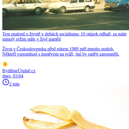
Test znalostí o životě v dobách socialismu: 10 otázek odhalí, za máte
minulý režim stále v živé paměti
Život v Československu před rokem 1989 měl mnoho podob.
Někteří vzpomínají s úsměvem na tváři, jiní by raději zapomněli.
BydlímeÚtulně.cz
dnes, 03:04
2 min