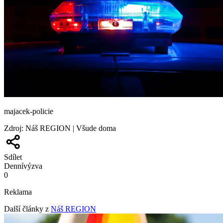
majacek-policie
Zdroj
:
Náš REGION | Všude doma
Sdílet
Denní
výzva
0
Reklama
Další články z
Náš REGION