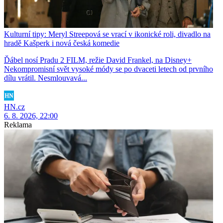
Kulturní tipy: Meryl Streepová se vrací v ikonické roli, divadlo na
hradě Kašperk i nová česká komedie
Ďábel nosí Pradu 2 FILM, režie David Frankel, na Disney+
Nekompromisní svět vysoké módy se po dvaceti letech od prvního
dílu vrátil. Nesmlouvavá...
HN.cz
6. 8. 2026, 22:00
Reklama