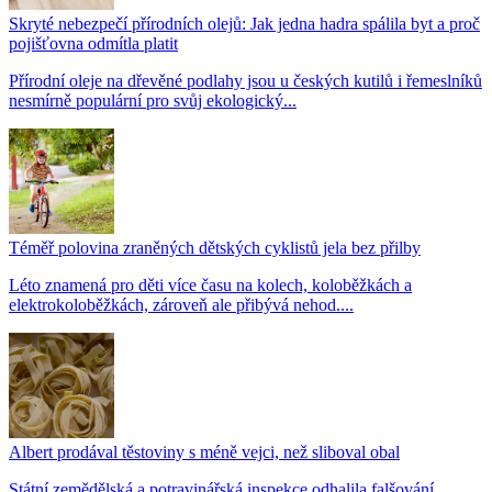
Skryté nebezpečí přírodních olejů: Jak jedna hadra spálila byt a proč
pojišťovna odmítla platit
Přírodní oleje na dřevěné podlahy jsou u českých kutilů i řemeslníků
nesmírně populární pro svůj ekologický...
Téměř polovina zraněných dětských cyklistů jela bez přilby
Léto znamená pro děti více času na kolech, koloběžkách a
elektrokoloběžkách, zároveň ale přibývá nehod....
Albert prodával těstoviny s méně vejci, než sliboval obal
Státní zemědělská a potravinářská inspekce odhalila falšování