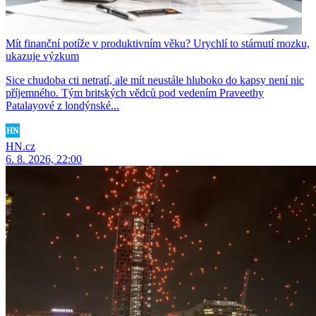
Mít finanční potíže v produktivním věku? Urychlí to stárnutí mozku,
ukazuje výzkum
Sice chudoba cti netratí, ale mít neustále hluboko do kapsy není nic
příjemného. Tým britských vědců pod vedením Praveethy
Patalayové z londýnské...
HN.cz
6. 8. 2026, 22:00