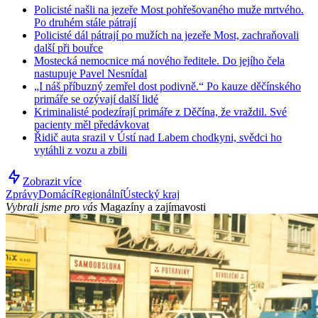
Policisté našli na jezeře Most pohřešovaného muže mrtvého.
Po druhém stále pátrají
Policisté dál pátrají po mužích na jezeře Most, zachraňovali
další při bouřce
Mostecká nemocnice má nového ředitele. Do jejího čela
nastupuje Pavel Nesnídal
„I náš příbuzný zemřel dost podivně.“ Po kauze děčínského
primáře se ozývají další lidé
Kriminalisté podezírají primáře z Děčína, že vraždil. Své
pacienty měl předávkovat
Řidič auta srazil v Ústí nad Labem chodkyni, svědci ho
vytáhli z vozu a zbili
Zobrazit více
Zprávy
Domácí
Regionální
Ústecký kraj
Vybrali jsme pro vás
Magazíny a zajímavosti