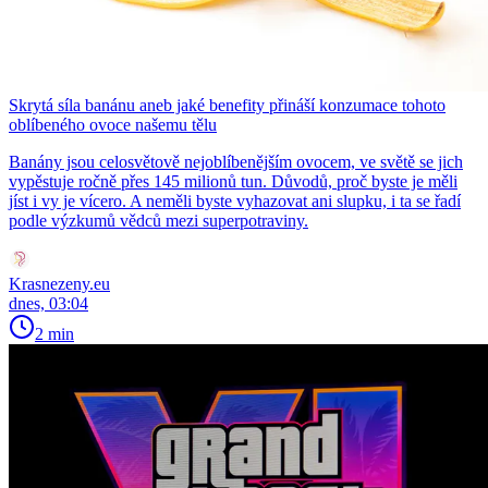
Skrytá síla banánu aneb jaké benefity přináší konzumace tohoto
oblíbeného ovoce našemu tělu
Banány jsou celosvětově nejoblíbenějším ovocem, ve světě se jich
vypěstuje ročně přes 145 milionů tun. Důvodů, proč byste je měli
jíst i vy je vícero. A neměli byste vyhazovat ani slupku, i ta se řadí
podle výzkumů vědců mezi superpotraviny.
Krasnezeny.eu
dnes, 03:04
2 min