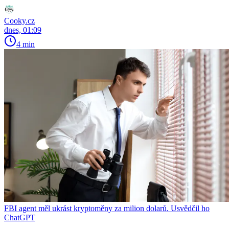
Cooky.cz
dnes, 01:09
4 min
FBI agent měl ukrást kryptoměny za milion dolarů. Usvědčil ho
ChatGPT