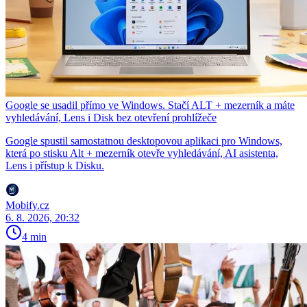
Google se usadil přímo ve Windows. Stačí ALT + mezerník a máte
vyhledávání, Lens i Disk bez otevření prohlížeče
Google spustil samostatnou desktopovou aplikaci pro Windows,
která po stisku Alt + mezerník otevře vyhledávání, AI asistenta,
Lens i přístup k Disku.
Mobify.cz
6. 8. 2026, 20:32
4 min