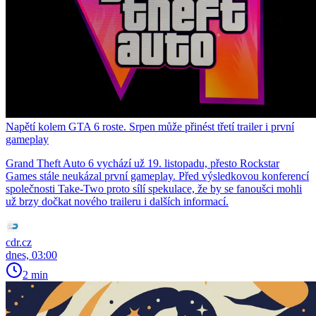
Napětí kolem GTA 6 roste. Srpen může přinést třetí trailer i první
gameplay
Grand Theft Auto 6 vychází už 19. listopadu, přesto Rockstar
Games stále neukázal první gameplay. Před výsledkovou konferencí
společnosti Take-Two proto sílí spekulace, že by se fanoušci mohli
už brzy dočkat nového traileru i dalších informací.
cdr.cz
dnes, 03:00
2 min