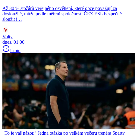
Až 80 % stožárů veřejného osvětlení, které obce považují za
dosloužilé, může podle měření společnosti ČEZ ESL bezpečně
sloužit i…
Volty
dnes, 01:00
1 min
„To je váš názor." Jedna otázka po velkém večeru trenéra Sparty