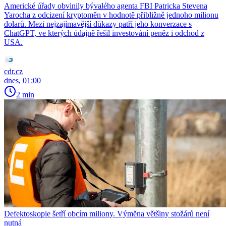
Americké úřady obvinily bývalého agenta FBI Patricka Stevena
Yarocha z odcizení kryptoměn v hodnotě přibližně jednoho milionu
dolarů. Mezi nejzajímavější důkazy patří jeho konverzace s
ChatGPT, ve kterých údajně řešil investování peněz i odchod z
USA.
cdr.cz
dnes, 01:00
2 min
Defektoskopie šetří obcím miliony. Výměna většiny stožárů není
nutná