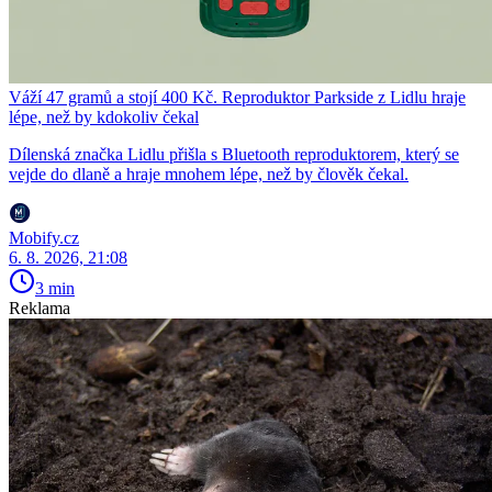
Váží 47 gramů a stojí 400 Kč. Reproduktor Parkside z Lidlu hraje
lépe, než by kdokoliv čekal
Dílenská značka Lidlu přišla s Bluetooth reproduktorem, který se
vejde do dlaně a hraje mnohem lépe, než by člověk čekal.
Mobify.cz
6. 8. 2026, 21:08
3 min
Reklama