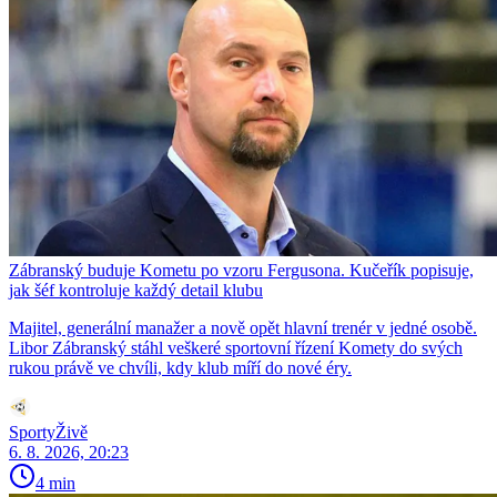
Zábranský buduje Kometu po vzoru Fergusona. Kučeřík popisuje,
jak šéf kontroluje každý detail klubu
Majitel, generální manažer a nově opět hlavní trenér v jedné osobě.
Libor Zábranský stáhl veškeré sportovní řízení Komety do svých
rukou právě ve chvíli, kdy klub míří do nové éry.
SportyŽivě
6. 8. 2026, 20:23
4 min