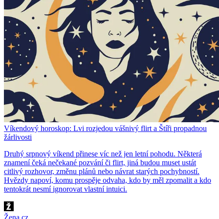
Víkendový horoskop: Lvi rozjedou vášnivý flirt a Štíři propadnou
žárlivosti
Druhý srpnový víkend přinese víc než jen letní pohodu. Některá
znamení čeká nečekané pozvání či flirt, jiná budou muset ustát
citlivý rozhovor, změnu plánů nebo návrat starých pochybností.
Hvězdy napoví, komu prospěje odvaha, kdo by měl zpomalit a kdo
tentokrát nesmí ignorovat vlastní intuici.
Žena.cz