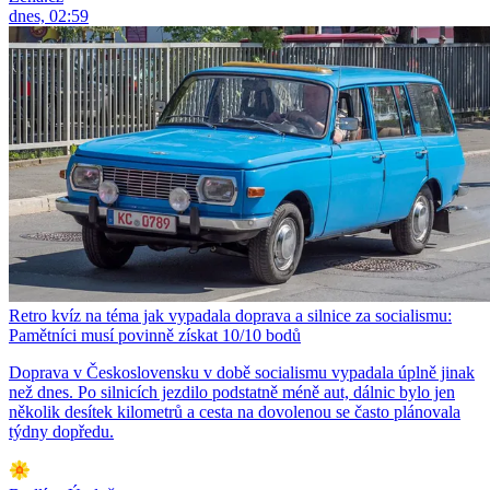
dnes, 02:59
Retro kvíz na téma jak vypadala doprava a silnice za socialismu:
Pamětníci musí povinně získat 10/10 bodů
Doprava v Československu v době socialismu vypadala úplně jinak
než dnes. Po silnicích jezdilo podstatně méně aut, dálnic bylo jen
několik desítek kilometrů a cesta na dovolenou se často plánovala
týdny dopředu.