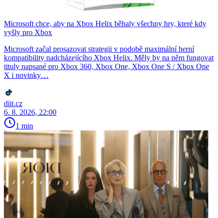
Microsoft chce, aby na Xbox Helix běhaly všechny hry, které kdy
vyšly pro Xbox
Microsoft začal prosazovat strategii v podobě maximální herní
kompatibility nadcházejícího Xbox Helix. Měly by na něm fungovat
tituly napsané pro Xbox 360, Xbox One, Xbox One S / Xbox One
X i novinky…
diit.cz
6. 8. 2026, 22:00
1 min