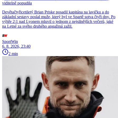
viditelně popudila
Devětačtyřicetiletý Brian Priske posadil kapitána na lavičku a do
základní sestavy poslal muže, který byl ve Spartě sotva čtyři dny. Po
výhře 2:1 nad Lyonem mluvil o jednom z nejsilnějších večerů, jaké
na Letné za svého druhého angažmá zažil.
SportWin
6. 8. 2026, 23:40
2 min