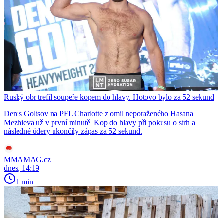
Ruský obr trefil soupeře kopem do hlavy. Hotovo bylo za 52 sekund
Denis Goltsov na PFL Charlotte zlomil neporaženého Hasana
Mezhieva už v první minutě. Kop do hlavy při pokusu o strh a
následné údery ukončily zápas za 52 sekund.
MMAMAG.cz
dnes, 14:19
1 min