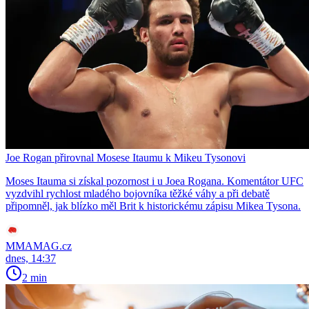
Joe Rogan přirovnal Mosese Itaumu k Mikeu Tysonovi
Moses Itauma si získal pozornost i u Joea Rogana. Komentátor UFC
vyzdvihl rychlost mladého bojovníka těžké váhy a při debatě
připomněl, jak blízko měl Brit k historickému zápisu Mikea Tysona.
MMAMAG.cz
dnes, 14:37
2 min