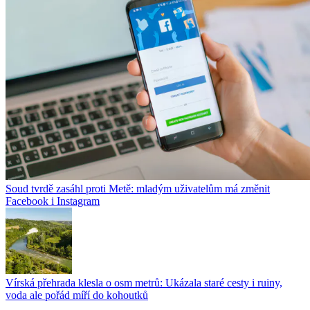
Soud tvrdě zasáhl proti Metě: mladým uživatelům má změnit
Facebook i Instagram
Vírská přehrada klesla o osm metrů: Ukázala staré cesty i ruiny,
voda ale pořád míří do kohoutků