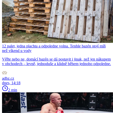
12 palet, jedna plachta a odpoledne volna. Tenhle bazén stojí míň
než víkend u vody
Věřte nebo ne, domácí bazén se dá postavit i jinak, než jen nákupem
v obchodech – levně, jednoduše a klidně během jednoho odpoledne.
adbz.cz
dnes, 14:18
2 min