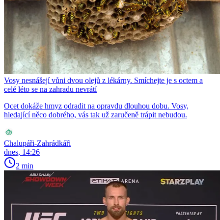
Vosy nesnášejí vůni dvou olejů z lékárny. Smíchejte je s octem a
celé léto se na zahradu nevrátí
Ocet dokáže hmyz odradit na opravdu dlouhou dobu. Vosy,
hledající něco dobrého, vás tak už zaručeně trápit nebudou.
Chalupáři-Zahrádkáři
dnes, 14:26
2 min