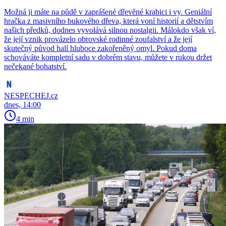
Možná ji máte na půdě v zaprášené dřevěné krabici i vy. Geniální
hračka z masivního bukového dřeva, která voní historií a dětstvím
našich předků, dodnes vyvolává silnou nostalgii. Málokdo však ví,
že její vznik provázelo obrovské rodinné zoufalství a že její
skutečný původ halí hluboce zakořeněný omyl. Pokud doma
schováváte kompletní sadu v dobrém stavu, můžete v rukou držet
nečekané bohatství.
NESPECHEJ.cz
dnes, 14:00
4 min