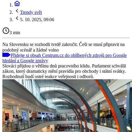
Trendy svět
5. 10. 2025, 09:06
3 min
Na Slovensku se rozhodli tvrdě zakročit. Češi se musí připravit na
podobný scénář a žádné volno
Přidejte si obsah Centrum.cz do oblíbených zdrojů pro Google
hledání a Google zprávy
Slováci přijdou o většinu dnů pracovního klidu. Parlament schválil
zákon, který dramaticky mění pravidla pro obchody i státní svátky.
Rozhodnutí budí ostré reakce veřejnosti i odborů.