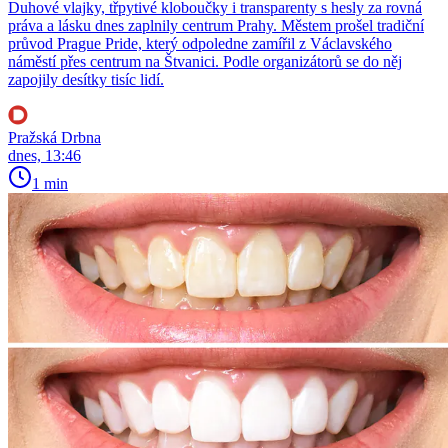
Duhové vlajky, třpytivé kloboučky i transparenty s hesly za rovná
práva a lásku dnes zaplnily centrum Prahy. Městem prošel tradiční
průvod Prague Pride, který odpoledne zamířil z Václavského
náměstí přes centrum na Štvanici. Podle organizátorů se do něj
zapojily desítky tisíc lidí.
Pražská Drbna
dnes, 13:46
1 min