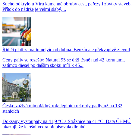
Sucho odkrylo u Víru kamenné obruby cest, pařezy i zbytky staveb.
Přítok do nádrže je velmi slabý,...
Řidiči platí za naftu nejvíc od dubna. Benzín ale překvapivě zlevnil
Ceny paliv se rozešly: Natural 95 se drží těsně nad 42 korunami,
zatímco diesel po dalším skoku míří k 45...
Česko zažívá mimořádný rok: teplotní rekordy padly už na 132
stanicích
Doksany vystoupaly na 41,9 °C a Strážnice na 41 °C. Data ČHMÚ
ukazují, že letošní vedra přepisovala dlouhé...