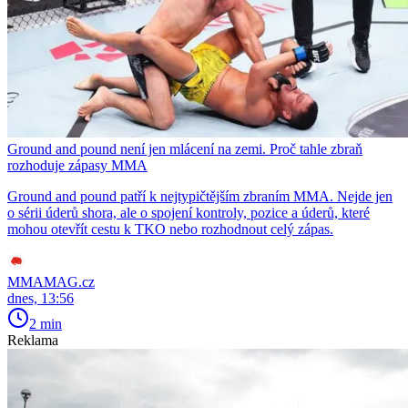
Ground and pound není jen mlácení na zemi. Proč tahle zbraň
rozhoduje zápasy MMA
Ground and pound patří k nejtypičtějším zbraním MMA. Nejde jen
o sérii úderů shora, ale o spojení kontroly, pozice a úderů, které
mohou otevřít cestu k TKO nebo rozhodnout celý zápas.
MMAMAG.cz
dnes, 13:56
2 min
Reklama