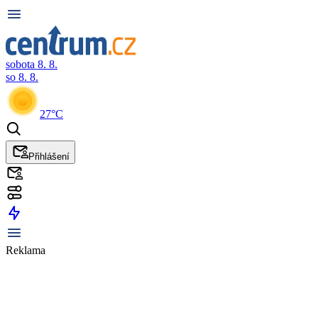
sobota 8. 8.
so 8. 8.
27°C
Přihlášení
Reklama