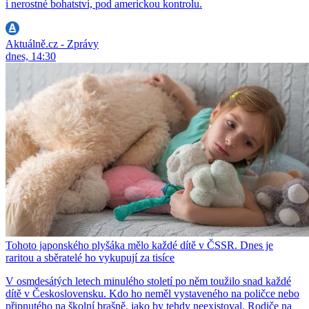
i nerostné bohatství, pod americkou kontrolu.
Aktuálně.cz - Zprávy
dnes, 14:30
Tohoto japonského plyšáka mělo každé dítě v ČSSR. Dnes je
raritou a sběratelé ho vykupují za tisíce
V osmdesátých letech minulého století po něm toužilo snad každé
dítě v Československu. Kdo ho neměl vystaveného na poličce nebo
připnutého na školní brašně, jako by tehdy neexistoval. Rodiče na