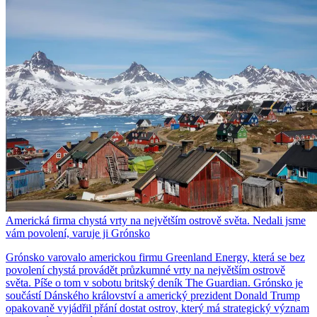
Americká firma chystá vrty na největším ostrově světa. Nedali jsme
vám povolení, varuje ji Grónsko
Grónsko varovalo americkou firmu Greenland Energy, která se bez
povolení chystá provádět průzkumné vrty na největším ostrově
světa. Píše o tom v sobotu britský deník The Guardian. Grónsko je
součástí Dánského království a americký prezident Donald Trump
opakovaně vyjádřil přání dostat ostrov, který má strategický význam