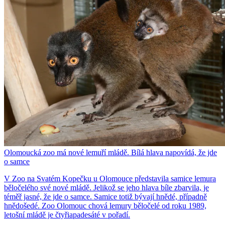
Olomoucká zoo má nové lemuří mládě. Bílá hlava napovídá, že jde
o samce
V Zoo na Svatém Kopečku u Olomouce představila samice lemura
běločelého své nové mládě. Jelikož se jeho hlava bíle zbarvila, je
téměř jasné, že jde o samce. Samice totiž bývají hnědé, případně
hnědošedé. Zoo Olomouc chová lemury běločelé od roku 1989,
letošní mládě je čtyřiapadesáté v pořadí.