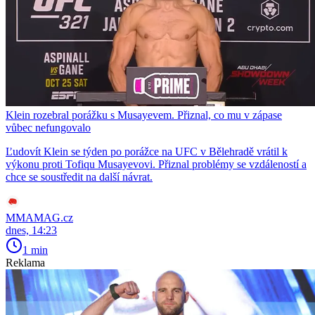
Klein rozebral porážku s Musayevem. Přiznal, co mu v zápase
vůbec nefungovalo
Ľudovít Klein se týden po porážce na UFC v Bělehradě vrátil k
výkonu proti Tofiqu Musayevovi. Přiznal problémy se vzdáleností a
chce se soustředit na další návrat.
MMAMAG.cz
dnes, 14:23
1 min
Reklama