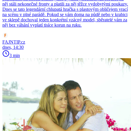
něj stáli nekonečné fronty a platili za něj těžce vydobytými poukazy.
Dnes se tato legendární chlupatá hračka s plastovým obličejem vrací
na scénu v plné parádě. Pokud se vám doma na půdě nebo v krabici
ve sklepě dochoval jeden konkrétní vzácný model, sběratelé vám za
něj bez váhání vyplatí tisíce korun na ruku.
FAJNTIP.cz
dnes, 14:30
3 min