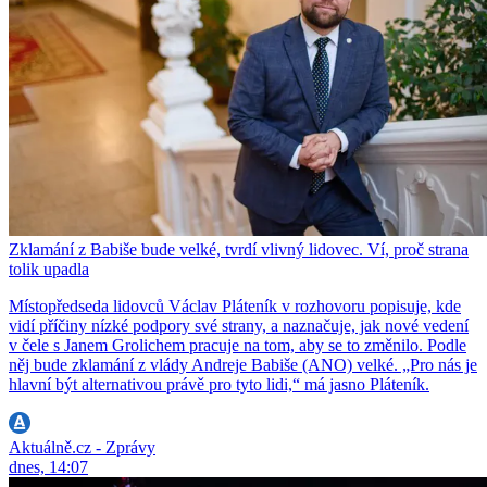
Zklamání z Babiše bude velké, tvrdí vlivný lidovec. Ví, proč strana
tolik upadla
Místopředseda lidovců Václav Pláteník v rozhovoru popisuje, kde
vidí příčiny nízké podpory své strany, a naznačuje, jak nové vedení
v čele s Janem Grolichem pracuje na tom, aby se to změnilo. Podle
něj bude zklamání z vlády Andreje Babiše (ANO) velké. „Pro nás je
hlavní být alternativou právě pro tyto lidi,“ má jasno Pláteník.
Aktuálně.cz - Zprávy
dnes, 14:07