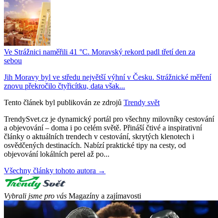
Ve Strážnici naměřili 41 °C. Moravský rekord padl třetí den za
sebou
Jih Moravy byl ve středu největší výhní v Česku. Strážnické měření
znovu překročilo čtyřicítku, data však...
Tento článek byl publikován ze zdrojů
Trendy svět
TrendySvet.cz je dynamický portál pro všechny milovníky cestování
a objevování – doma i po celém světě. Přináší čtivé a inspirativní
články o aktuálních trendech v cestování, skrytých klenotech i
osvědčených destinacích. Nabízí praktické tipy na cesty, od
objevování lokálních perel až po...
Všechny články tohoto autora →
Vybrali jsme pro vás
Magazíny a zajímavosti