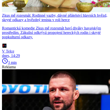
Zkus mě rozesmát: Rodinné vazby, dávné přátelství hlavních hvězd,
skryté odkazy a hvězdný tenista v roli herce
Romantická komedie Zkus mě rozesmát baví diváky havajským
prostředím. Zákulisí odkrývá propojení hereckých rodin i skryté
popkulturní odkazy.
V Telce
dnes, 14:29
3 min
Reklama