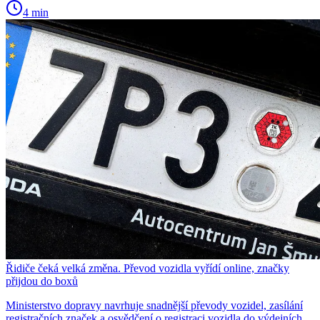
4 min
Řidiče čeká velká změna. Převod vozidla vyřídí online, značky
přijdou do boxů
Ministerstvo dopravy navrhuje snadnější převody vozidel, zasílání
registračních značek a osvědčení o registraci vozidla do výdejních