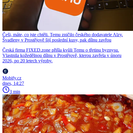
Češi, máte, co jste chtěli. Temu zničilo českého dodavatele Alzy.
Švadleny v Prostějově šijí poslední kusy, pak dílnu zavřou
Česká firma FIXED.zone přišla kvůli Temu o třetinu byznysu.
Vlastnila kožedělnou dílnu v Prostějově, kterou zavřela v únoru
2026, po 20 letech výroby.
Mobify.cz
dnes, 14:27
3 min