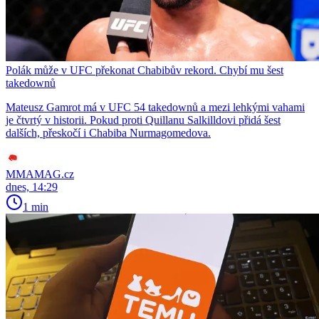
Polák může v UFC překonat Chabibův rekord. Chybí mu šest
takedownů
Mateusz Gamrot má v UFC 54 takedownů a mezi lehkými vahami
je čtvrtý v historii. Pokud proti Quillanu Salkilldovi přidá šest
dalších, přeskočí i Chabiba Nurmagomedova.
MMAMAG.cz
dnes, 14:29
1 min