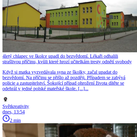
4letý chlapec ve školce upadl do bezvědomí. Lékaři odhalili
strašlivou příčinu, kvůli které hrozí učitelkám tresty odnětí svobody
Když si matka vyzvedávala syna ze školky, začal upadat do
bezvědomí. Na příčinu se přišlo až později. Případem se zabývá
policie a zastupitelství. Šokující případ ohrožení života dítěte se
odehrál v jedné polské mateřské škole. [...]...
Světkreativity
dnes, 13:54
2 min