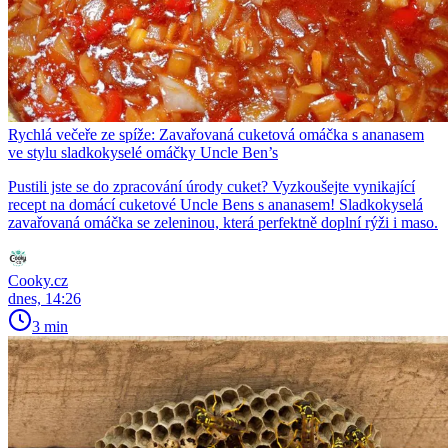
Rychlá večeře ze spíže: Zavařovaná cuketová omáčka s ananasem
ve stylu sladkokyselé omáčky Uncle Ben’s
Pustili jste se do zpracování úrody cuket? Vyzkoušejte vynikající
recept na domácí cuketové Uncle Bens s ananasem! Sladkokyselá
zavařovaná omáčka se zeleninou, která perfektně doplní rýži i maso.
Cooky.cz
dnes, 14:26
3 min