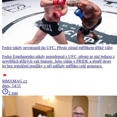
Fedor nikdy nevstoupil do UFC. Přesto zůstal měřítkem těžké váhy
Fedor Emelianenko nikdy nepodepsal s UFC, přesto se stal jednou z
největších těžkých vah historie. Jeho vláda v PRIDE a téměř deset
let bez regulérní porážky z něj udělaly měřítko celé generace.
MMAMAG.cz
dnes, 14:11
2 min