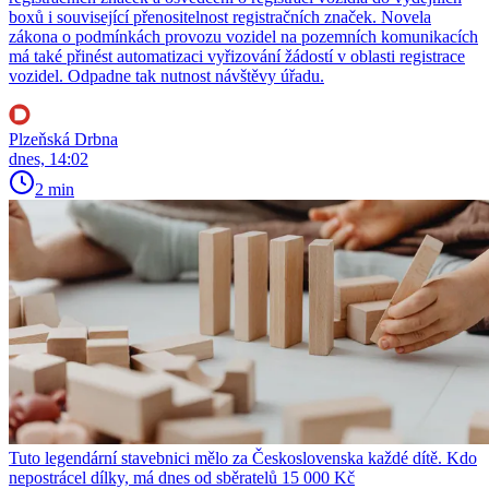
boxů i související přenositelnost registračních značek. Novela
zákona o podmínkách provozu vozidel na pozemních komunikacích
má také přinést automatizaci vyřizování žádostí v oblasti registrace
vozidel. Odpadne tak nutnost návštěvy úřadu.
Plzeňská Drbna
dnes, 14:02
2 min
Tuto legendární stavebnici mělo za Československa každé dítě. Kdo
nepostrácel dílky, má dnes od sběratelů 15 000 Kč