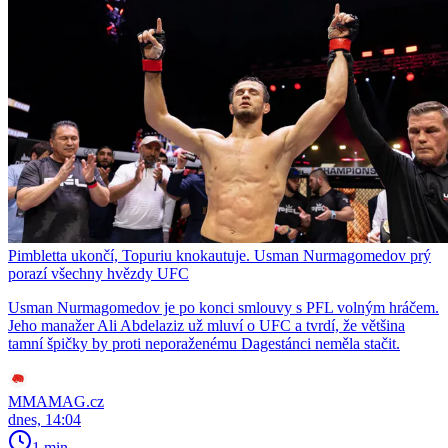
Pimbletta ukončí, Topuriu knokautuje. Usman Nurmagomedov prý
porazí všechny hvězdy UFC
Usman Nurmagomedov je po konci smlouvy s PFL volným hráčem.
Jeho manažer Ali Abdelaziz už mluví o UFC a tvrdí, že většina
tamní špičky by proti neporaženému Dagestánci neměla stačit.
MMAMAG.cz
dnes, 14:04
1 min