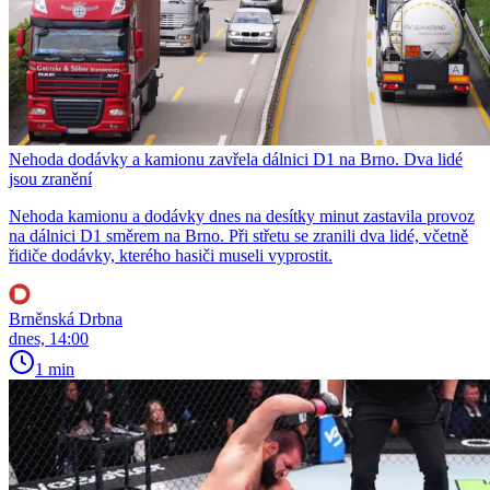
Nehoda dodávky a kamionu zavřela dálnici D1 na Brno. Dva lidé
jsou zranění
Nehoda kamionu a dodávky dnes na desítky minut zastavila provoz
na dálnici D1 směrem na Brno. Při střetu se zranili dva lidé, včetně
řidiče dodávky, kterého hasiči museli vyprostit.
Brněnská Drbna
dnes, 14:00
1 min