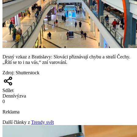
Drsný vzkaz z Bratislavy: Slováci přiznávají chybu a straší Čechy.
„Řítí se to i na vás,“ zní varování.
Zdroj
:
Shutterstock
Sdílet
Denní
výzva
0
Reklama
Další články z
Trendy svět