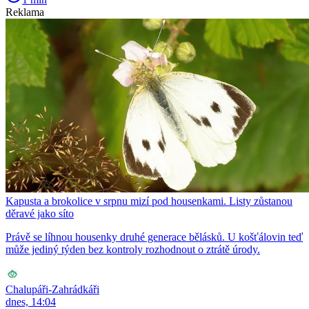
Reklama
Kapusta a brokolice v srpnu mizí pod housenkami. Listy zůstanou
děravé jako síto
Právě se líhnou housenky druhé generace bělásků. U košťálovin teď
může jediný týden bez kontroly rozhodnout o ztrátě úrody.
Chalupáři-Zahrádkáři
dnes, 14:04