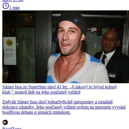
1 min
Sámer Issa ze SuperStar slaví 41 let. „A takový to býval krásný
kluk,“ reagují lidé na jeho současný vzhled
Zpěvák Sámer Issa slaví jednačtyřicáté narozeniny a oznámil
dokonce zásnuby. Jeho současný vzhled ovšem na internetu vyvolal
bouřlivou debatu o stopách minulosti.
ReadZone