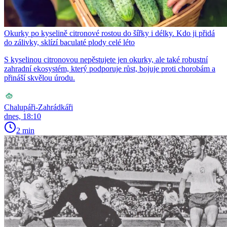
Okurky po kyselině citronové rostou do šířky i délky. Kdo ji přidá
do zálivky, sklízí baculaté plody celé léto
S kyselinou citronovou nepěstujete jen okurky, ale také robustní
zahradní ekosystém, který podporuje růst, bojuje proti chorobám a
přináší skvělou úrodu.
Chalupáři-Zahrádkáři
dnes, 18:10
2 min