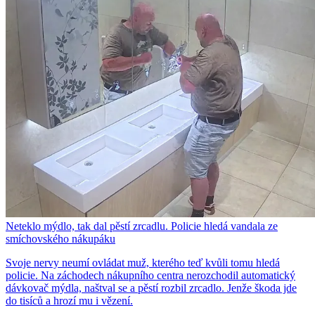
Neteklo mýdlo, tak dal pěstí zrcadlu. Policie hledá vandala ze
smíchovského nákupáku
Svoje nervy neumí ovládat muž, kterého teď kvůli tomu hledá
policie. Na záchodech nákupního centra nerozchodil automatický
dávkovač mýdla, naštval se a pěstí rozbil zrcadlo. Jenže škoda jde
do tisíců a hrozí mu i vězení.