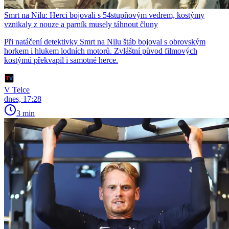
Smrt na Nilu: Herci bojovali s 54stupňovým vedrem, kostýmy
vznikaly z nouze a parník musely táhnout čluny
Při natáčení detektivky Smrt na Nilu štáb bojoval s obrovským
horkem i hlukem lodních motorů. Zvláštní původ filmových
kostýmů překvapil i samotné herce.
V Telce
dnes, 17:28
3 min