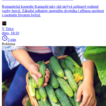
Romantická komedie Kamarád taky rád skrývá zajímavé rodinné
vazby herců. Zákulisí odhaluje utajeného dvojníka i přímou spojitost
s osobním životem hvězd.
V Telce
dnes, 18:10
3 min
Reklama