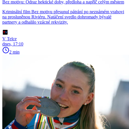
Bez motivu: Odraz hektické doby, předloha a napříč celým městem
Kriminální film Bez motivu přesunul pátrání po neznámém vrahovi
na prosluněnou Riviéru. Natáčení svedlo dohromady bývalé
partnery a odhalilo vzácné rekvizity.
V Telce
dnes, 17:10
2 min