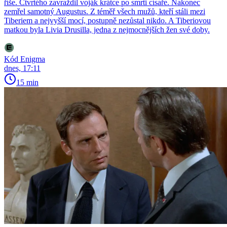
říše. Čtvrtého zavraždil voják krátce po smrti císaře. Nakonec
zemřel samotný Augustus. Z téměř všech mužů, kteří stáli mezi
Tiberiem a nejvyšší mocí, postupně nezůstal nikdo. A Tiberiovou
matkou byla Livia Drusilla, jedna z nejmocnějších žen své doby.
Kód Enigma
dnes, 17:11
15 min