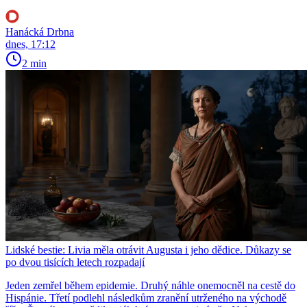
Hanácká Drbna
dnes, 17:12
2 min
Lidské bestie: Livia měla otrávit Augusta i jeho dědice. Důkazy se
po dvou tisících letech rozpadají
Jeden zemřel během epidemie. Druhý náhle onemocněl na cestě do
Hispánie. Třetí podlehl následkům zranění utrženého na východě