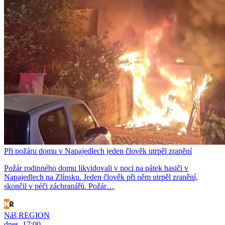
Při požáru domu v Napajedlech jeden člověk utrpěl zranění
Požár rodinného domu likvidovali v noci na pátek hasiči v
Napajedlech na Zlínsku. Jeden člověk při něm utrpěl zranění,
skončil v péči záchranářů. Požár…
Náš REGION
dnes, 17:00