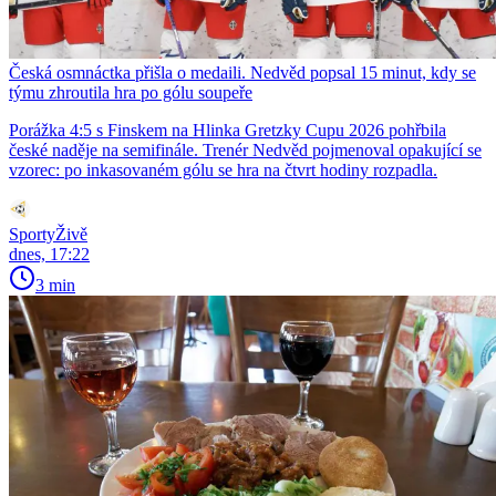
Česká osmnáctka přišla o medaili. Nedvěd popsal 15 minut, kdy se
týmu zhroutila hra po gólu soupeře
Porážka 4:5 s Finskem na Hlinka Gretzky Cupu 2026 pohřbila
české naděje na semifinále. Trenér Nedvěd pojmenoval opakující se
vzorec: po inkasovaném gólu se hra na čtvrt hodiny rozpadla.
SportyŽivě
dnes, 17:22
3 min