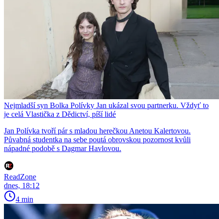
Nejmladší syn Bolka Polívky Jan ukázal svou partnerku. Vždyť to
je celá Vlastička z Dědictví, píší lidé
Jan Polívka tvoří pár s mladou herečkou Anetou Kalertovou.
Půvabná studentka na sebe poutá obrovskou pozornost kvůli
nápadné podobě s Dagmar Havlovou.
ReadZone
dnes, 18:12
4 min