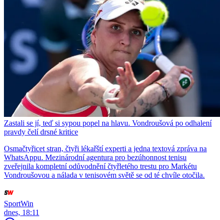
Zastali se jí, teď si sypou popel na hlavu. Vondroušová po odhalení
pravdy čelí drsné kritice
Osmačtyřicet stran, čtyři lékařští experti a jedna textová zpráva na
WhatsAppu. Mezinárodní agentura pro bezúhonnost tenisu
zveřejnila kompletní odůvodnění čtyřletého trestu pro Markétu
Vondroušovou a nálada v tenisovém světě se od té chvíle otočila.
SportWin
dnes, 18:11