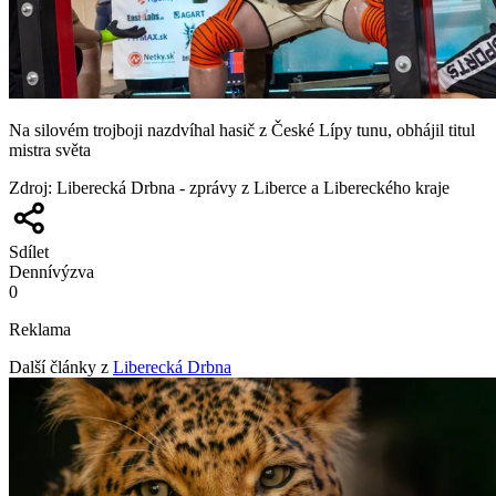
Na silovém trojboji nazdvíhal hasič z České Lípy tunu, obhájil titul
mistra světa
Zdroj
:
Liberecká Drbna - zprávy z Liberce a Libereckého kraje
Sdílet
Denní
výzva
0
Reklama
Další články z
Liberecká Drbna