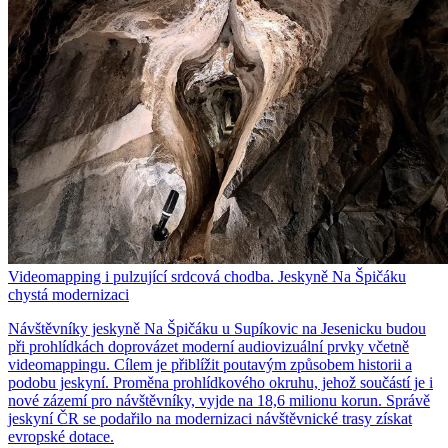
Videomapping i pulzující srdcová chodba. Jeskyně Na Špičáku
chystá modernizaci
Návštěvníky jeskyně Na Špičáku u Supíkovic na Jesenicku budou
při prohlídkách doprovázet moderní audiovizuální prvky včetně
videomappingu. Cílem je přiblížit poutavým způsobem historii a
podobu jeskyní. Proměna prohlídkového okruhu, jehož součástí je i
nové zázemí pro návštěvníky, vyjde na 18,6 milionu korun. Správě
jeskyní ČR se podařilo na modernizaci návštěvnické trasy získat
evropské dotace.