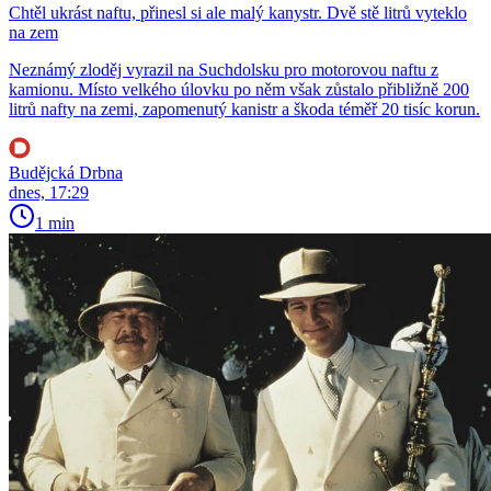
Chtěl ukrást naftu, přinesl si ale malý kanystr. Dvě stě litrů vyteklo
na zem
Neznámý zloděj vyrazil na Suchdolsku pro motorovou naftu z
kamionu. Místo velkého úlovku po něm však zůstalo přibližně 200
litrů nafty na zemi, zapomenutý kanistr a škoda téměř 20 tisíc korun.
Budějcká Drbna
dnes, 17:29
1 min