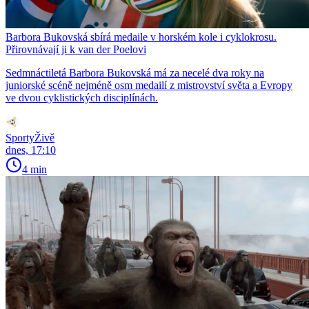
Barbora Bukovská sbírá medaile v horském kole i cyklokrosu.
Přirovnávají ji k van der Poelovi
Sedmnáctiletá Barbora Bukovská má za necelé dva roky na
juniorské scéně nejméně osm medailí z mistrovství světa a Evropy
ve dvou cyklistických disciplínách.
SportyŽivě
dnes, 17:10
4 min