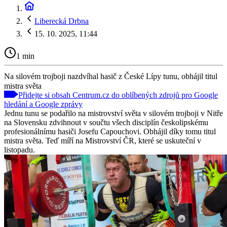
Liberecká Drbna
15. 10. 2025, 11:44
1 min
Na silovém trojboji nazdvíhal hasič z České Lípy tunu, obhájil titul
mistra světa
Přidejte si obsah Centrum.cz do oblíbených zdrojů pro Google
hledání a Google zprávy
Jednu tunu se podařilo na mistrovství světa v silovém trojboji v Nitře
na Slovensku zdvihnout v součtu všech disciplín českolipskému
profesionálnímu hasiči Josefu Capouchovi. Obhájil díky tomu titul
mistra světa. Teď míří na Mistrovství ČR, které se uskuteční v
listopadu.