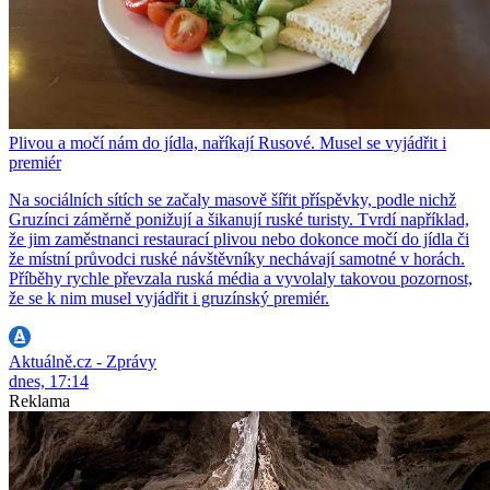
Plivou a močí nám do jídla, naříkají Rusové. Musel se vyjádřit i
premiér
Na sociálních sítích se začaly masově šířit příspěvky, podle nichž
Gruzínci záměrně ponižují a šikanují ruské turisty. Tvrdí například,
že jim zaměstnanci restaurací plivou nebo dokonce močí do jídla či
že místní průvodci ruské návštěvníky nechávají samotné v horách.
Příběhy rychle převzala ruská média a vyvolaly takovou pozornost,
že se k nim musel vyjádřit i gruzínský premiér.
Aktuálně.cz - Zprávy
dnes, 17:14
Reklama