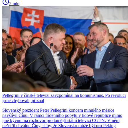
2 min
Pellegrini v čínské televizi zavzpomínal na komunismus. Po revoluci
jsme chybovali, přiznal
Slovenský prezident Peter Pellegrini koncem minulého měsíce
navštívil Čínu. V rámci třídenního pobytu v lidové republice mimo
jiné kývnul na rozhovor pro tamější státní televizi CGTN. V něm
nešetřil chválou Číny, sliby, že Slovensko může být pro Peking