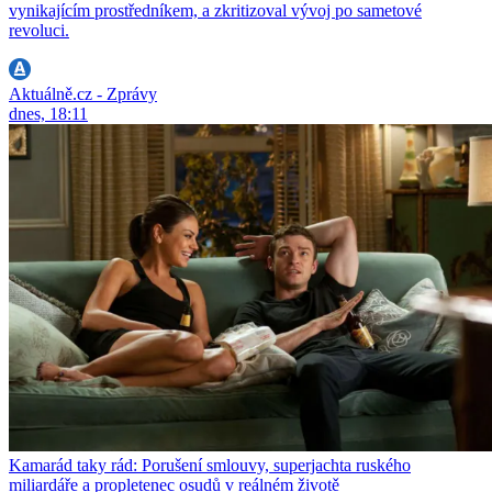
vynikajícím prostředníkem, a zkritizoval vývoj po sametové
revoluci.
Aktuálně.cz - Zprávy
dnes, 18:11
Kamarád taky rád: Porušení smlouvy, superjachta ruského
miliardáře a propletenec osudů v reálném životě