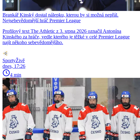
Brankář Kinský dostal nálepku, kterou by si možná nepřál.
Nejsebevědomější hráč Premier League
Profilový text The Athletic z 3. srpna 2026 označil Antonína
Kinského za hráče, vedle kterého je těžké v celé Premier League
najít někoho sebevědomějšího.
SportyŽivě
dnes, 17:26
4 min