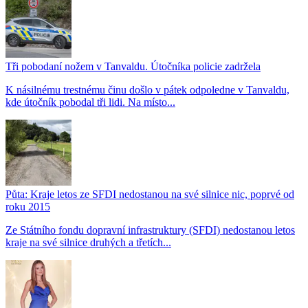
Tři pobodaní nožem v Tanvaldu. Útočníka policie zadržela
K násilnému trestnému činu došlo v pátek odpoledne v Tanvaldu,
kde útočník pobodal tři lidi. Na místo...
Půta: Kraje letos ze SFDI nedostanou na své silnice nic, poprvé od
roku 2015
Ze Státního fondu dopravní infrastruktury (SFDI) nedostanou letos
kraje na své silnice druhých a třetích...