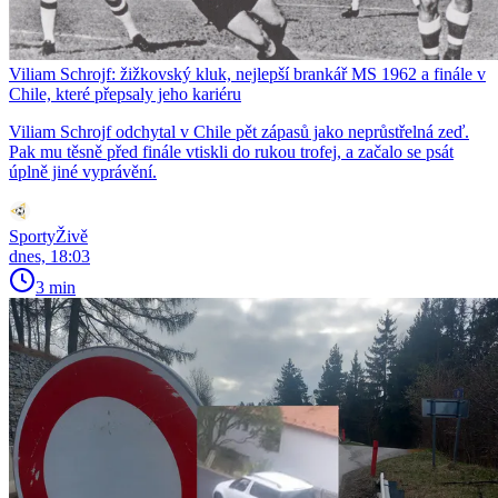
Viliam Schrojf: žižkovský kluk, nejlepší brankář MS 1962 a finále v
Chile, které přepsaly jeho kariéru
Viliam Schrojf odchytal v Chile pět zápasů jako neprůstřelná zeď.
Pak mu těsně před finále vtiskli do rukou trofej, a začalo se psát
úplně jiné vyprávění.
SportyŽivě
dnes, 18:03
3 min