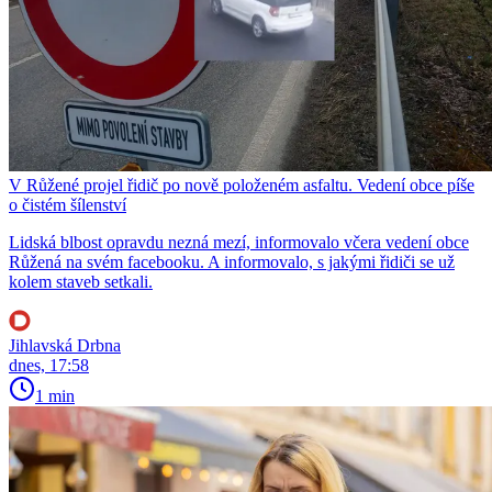
V Růžené projel řidič po nově položeném asfaltu. Vedení obce píše
o čistém šílenství
Lidská blbost opravdu nezná mezí, informovalo včera vedení obce
Růžená na svém facebooku. A informovalo, s jakými řidiči se už
kolem staveb setkali.
Jihlavská Drbna
dnes, 17:58
1 min