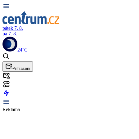
pátek 7. 8.
pá 7. 8.
24°C
Přihlášení
Reklama