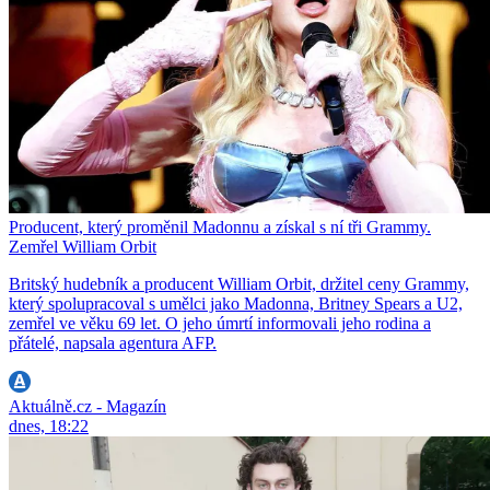
Producent, který proměnil Madonnu a získal s ní tři Grammy.
Zemřel William Orbit
Britský hudebník a producent William Orbit, držitel ceny Grammy,
který spolupracoval s umělci jako Madonna, Britney Spears a U2,
zemřel ve věku 69 let. O jeho úmrtí informovali jeho rodina a
přátelé, napsala agentura AFP.
Aktuálně.cz - Magazín
dnes, 18:22