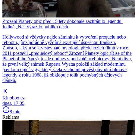
Zrození Planety opic před 15 lety dokonale zachránilo legendu.
Jediné „Ne“ vyrazilo publiku dech
Hollywood si vždycky najde záminku k vytvoření prequelu nebo
rebootu, jímž pořádně vyždímá existující úspěšnou franšízu.
Způsob, jakým se k vrstevnaté mytologii předchozích filmů v roce
2011 postavil „prequelový reboot“ Zrození Planety opic (Rise of the
Planet of the Apes), je ale dodnes v podstatě učebnicový. Není divu,
že první velký snímek Ruperta Wyatta položil základ modernímu
pavilonu opičí ságy, který zcela zachránil pověst původní filmové
legendy z roku 1968, již obklopuje tolik pochybných dějových
článků.
Kinobox.cz
dnes, 17:05
8 min
Reklama