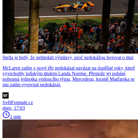
Stella je hrdý, že nehledali výmluvy, proč nedokážou bojovat o titul
McLaren zatím v nové éře nedokázal navázat na úspěšné roky, které
vyvrcholily loňským titulem Landa Norrise. Přestože jej pohání
pohonná jednotka vedoucího týmu, Mercedesu, kromě Maďarska se
mu zatím vyrovnat nedokázal.
SvětFormule.cz
dnes, 17:03
1 min