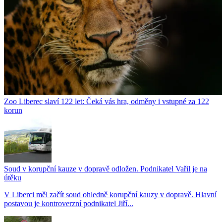
Zoo Liberec slaví 122 let: Čeká vás hra, odměny i vstupné za 122
korun
Soud v korupční kauze v dopravě odložen. Podnikatel Vařil je na
útěku
V Liberci měl začít soud ohledně korupční kauzy v dopravě. Hlavní
postavou je kontroverzní podnikatel Jiří...