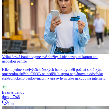
Velká česká banka vypne své služby. Lidé nezaplatí kartou ani
nepošlou peníze
Klienti jedné z největších českých bank by měli počítat s krátkým
omezením služeb. ČSOB na neděli 9. srpna naplánovala odstávku
elektronického bankovnictví, která ovlivní také nákupy na internetu.
Byznys trendy
dnes, 17:46
1 min