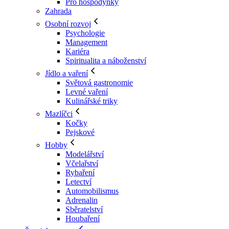
Pro hospodyňky
Zahrada
Osobní rozvoj
Psychologie
Management
Kariéra
Spiritualita a náboženství
Jídlo a vaření
Světová gastronomie
Levné vaření
Kulinářské triky
Mazlíčci
Kočky
Pejskové
Hobby
Modelářství
Včelařství
Rybaření
Letectví
Automobilismus
Adrenalin
Sběratelství
Houbaření