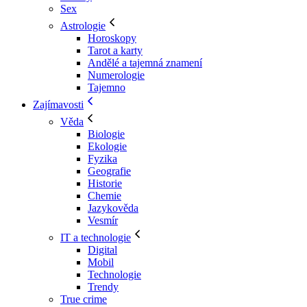
Sex
Astrologie
Horoskopy
Tarot a karty
Andělé a tajemná znamení
Numerologie
Tajemno
Zajímavosti
Věda
Biologie
Ekologie
Fyzika
Geografie
Historie
Chemie
Jazykověda
Vesmír
IT a technologie
Digital
Mobil
Technologie
Trendy
True crime