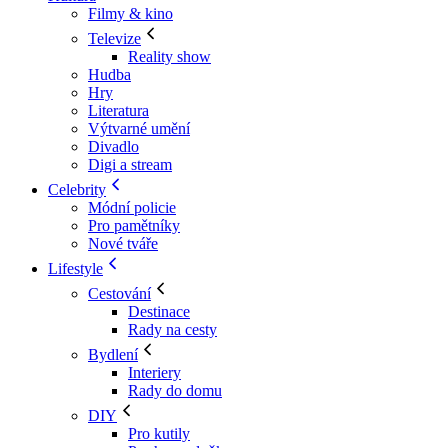
Filmy & kino
Televize
Reality show
Hudba
Hry
Literatura
Výtvarné umění
Divadlo
Digi a stream
Celebrity
Módní policie
Pro pamětníky
Nové tváře
Lifestyle
Cestování
Destinace
Rady na cesty
Bydlení
Interiery
Rady do domu
DIY
Pro kutily