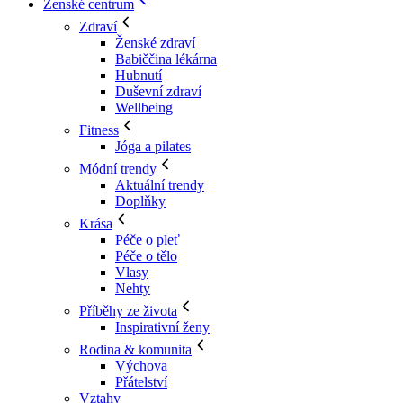
Ženské centrum
Zdraví
Ženské zdraví
Babiččina lékárna
Hubnutí
Duševní zdraví
Wellbeing
Fitness
Jóga a pilates
Módní trendy
Aktuální trendy
Doplňky
Krása
Péče o pleť
Péče o tělo
Vlasy
Nehty
Příběhy ze života
Inspirativní ženy
Rodina & komunita
Výchova
Přátelství
Vztahy