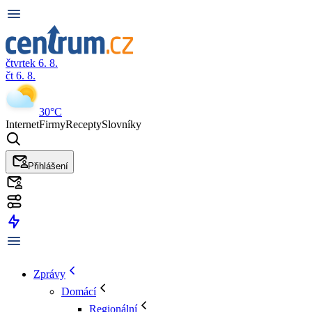
čtvrtek 6. 8.
čt 6. 8.
30°C
Internet
Firmy
Recepty
Slovníky
Přihlášení
Zprávy
Domácí
Regionální