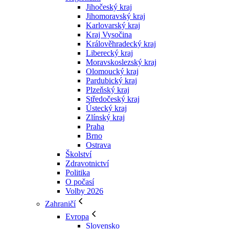
Jihočeský kraj
Jihomoravský kraj
Karlovarský kraj
Kraj Vysočina
Králověhradecký kraj
Liberecký kraj
Moravskoslezský kraj
Olomoucký kraj
Pardubický kraj
Plzeňský kraj
Středočeský kraj
Ústecký kraj
Zlínský kraj
Praha
Brno
Ostrava
Školství
Zdravotnictví
Politika
O počasí
Volby 2026
Zahraničí
Evropa
Slovensko