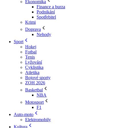
Ekonomika
Finance a burza
Podnikání
Spotřebitel
Krimi
Doprava
Nehody
Sport
Hokej
Fotbal
Tenis
Lyžování
Cyklistika
Atletika
Bojové sporty
ZOH 2026
Basketbal
NBA
Motosport
F1
Auto-moto
Elektromobily
Kultura