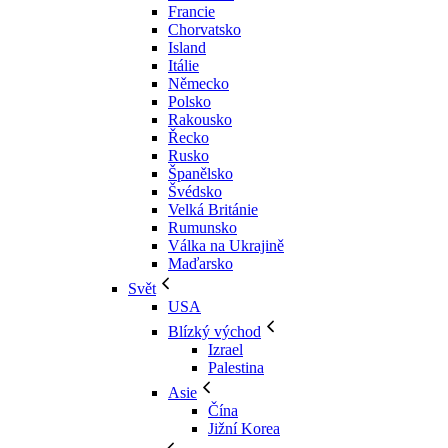
Francie
Chorvatsko
Island
Itálie
Německo
Polsko
Rakousko
Řecko
Rusko
Španělsko
Švédsko
Velká Británie
Rumunsko
Válka na Ukrajině
Maďarsko
Svět
USA
Blízký východ
Izrael
Palestina
Asie
Čína
Jižní Korea