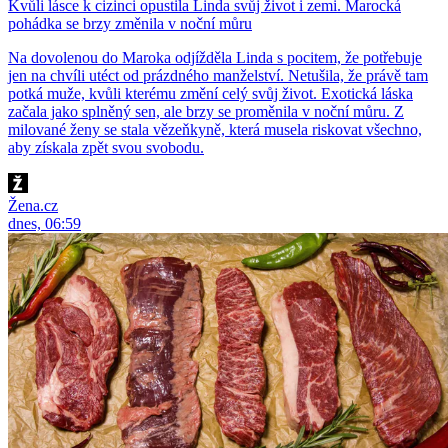
Kvůli lásce k cizinci opustila Linda svůj život i zemi. Marocká
pohádka se brzy změnila v noční můru
Na dovolenou do Maroka odjížděla Linda s pocitem, že potřebuje
jen na chvíli utéct od prázdného manželství. Netušila, že právě tam
potká muže, kvůli kterému změní celý svůj život. Exotická láska
začala jako splněný sen, ale brzy se proměnila v noční můru. Z
milované ženy se stala vězeňkyně, která musela riskovat všechno,
aby získala zpět svou svobodu.
Žena.cz
dnes, 06:59