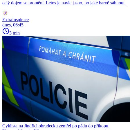
celý dojem se promění. Letos je navíc jasno, po jaké barvě sáhnout.
ExtraInspirace
dnes, 06:45
3 min
Cyklista na Jindřichohradecku zemřel po pádu do příkopu.