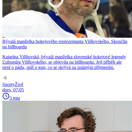
Bývalá manželka hokejového reprezentanta Višňovského. Skončila
na billboardu
Katarína Višňovská, bývalá manželka slovenské hokejové legendy
Ľubomíra Višňovského, se objevila na billboardu. Její příběh ale
není o pádu, spíš o tom, co se skrývá za známým příjmením.
SportyŽivě
dnes, 07:05
3 min