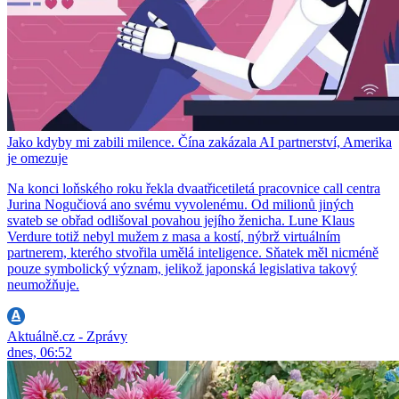
Jako kdyby mi zabili milence. Čína zakázala AI partnerství, Amerika
je omezuje
Na konci loňského roku řekla dvaatřicetiletá pracovnice call centra
Jurina Nogučiová ano svému vyvolenému. Od milionů jiných
svateb se obřad odlišoval povahou jejího ženicha. Lune Klaus
Verdure totiž nebyl mužem z masa a kostí, nýbrž virtuálním
partnerem, kterého stvořila umělá inteligence. Sňatek měl nicméně
pouze symbolický význam, jelikož japonská legislativa takový
neumožňuje.
Aktuálně.cz - Zprávy
dnes, 06:52