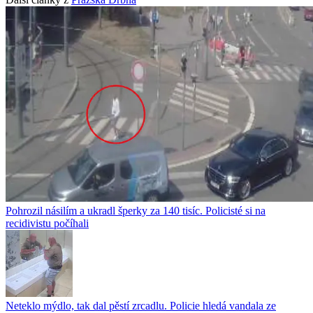
Pohrozil násilím a ukradl šperky za 140 tisíc. Policisté si na
recidivistu počíhali
Neteklo mýdlo, tak dal pěstí zrcadlu. Policie hledá vandala ze