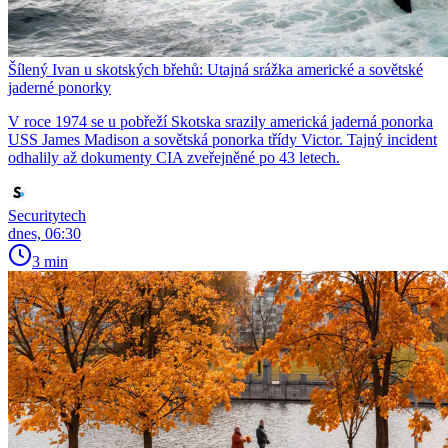
Šílený Ivan u skotských břehů: Utajná srážka americké a sovětské
jaderné ponorky
V roce 1974 se u pobřeží Skotska srazily americká jaderná ponorka
USS James Madison a sovětská ponorka třídy Victor. Tajný incident
odhalily až dokumenty CIA zveřejněné po 43 letech.
Securitytech
dnes, 06:30
3 min