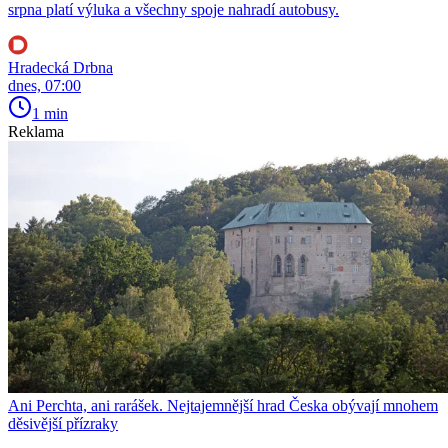
srpna platí výluka a všechny spoje nahradí autobusy.
Hradecká Drbna
dnes, 07:00
1 min
Reklama
Ani Perchta, ani rarášek. Nejtajemnější hrad Česka obývají mnohem
děsivější přízraky