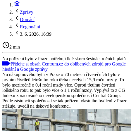
Zprávy
Domácí
Regionální
3. 6. 2026, 16:39
2 min
Na pořízení bytu v Praze potřebují lidé skoro šestnáct ročních platů
Přidejte si obsah Centrum.cz do oblíbených zdrojů pro Google
hledání a Google zprávy
Na nákup nového bytu v Praze o 70 metrech čtverečních bylo v
prvním čtvrtletí letošního roku třeba necelých 15,9 roční mzdy. To
bylo meziročně o 0,4 roční mzdy více. Oproti třetímu čtvrtletí
loňského roku to pak bylo více o 1,1 roční mzdy. Vyplývá to z CG
Indexu zpracovaného developerskou společností Central Group.
Podle zástupců společnosti se tak pořízení vlastního bydlení v Praze
ztěžuje, uvedli na tiskové konferenci.