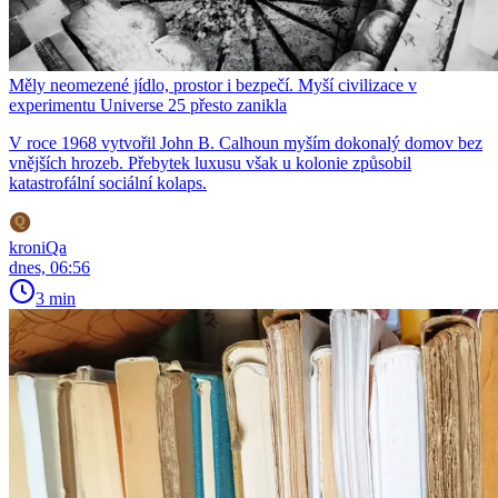
Měly neomezené jídlo, prostor i bezpečí. Myší civilizace v
experimentu Universe 25 přesto zanikla
V roce 1968 vytvořil John B. Calhoun myším dokonalý domov bez
vnějších hrozeb. Přebytek luxusu však u kolonie způsobil
katastrofální sociální kolaps.
kroniQa
dnes, 06:56
3 min