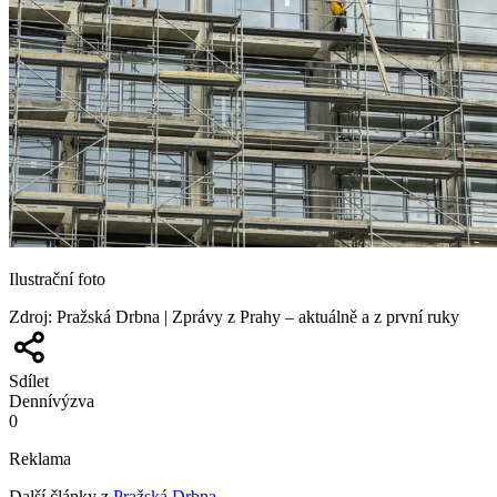
Ilustrační foto
Zdroj
:
Pražská Drbna | Zprávy z Prahy – aktuálně a z první ruky
Sdílet
Denní
výzva
0
Reklama
Další články z
Pražská Drbna