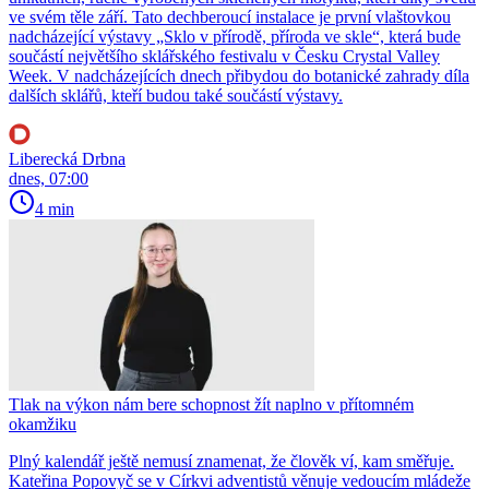
ve svém těle září. Tato dechberoucí instalace je první vlaštovkou
nadcházející výstavy „Sklo v přírodě, příroda ve skle“, která bude
součástí největšího sklářského festivalu v Česku Crystal Valley
Week. V nadcházejících dnech přibydou do botanické zahrady díla
dalších sklářů, kteří budou také součástí výstavy.
Liberecká Drbna
dnes, 07:00
4 min
Tlak na výkon nám bere schopnost žít naplno v přítomném
okamžiku
Plný kalendář ještě nemusí znamenat, že člověk ví, kam směřuje.
Kateřina Popovyč se v Církvi adventistů věnuje vedoucím mládeže