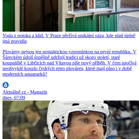
Voda z potoka a klid. V Praze přežívá unikátní oáza, kde platí úplně
jiná pravidla
Plovárny nejsou jen nostalgickou vzpomínkou na první republiku. V
Šáreckém údolí úspěšně udržují tradici už skoro století, staré
koupaliště v Libčicích nad Vltavou píše nový příběh. V čem spočívá
neobvyklé kouzlo českých retro plováren, které mají plno i v době
moderních aquaparků?
Aktuálně.cz - Magazín
dnes, 07:09