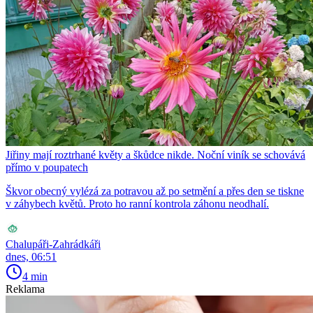
Jiřiny mají roztrhané květy a škůdce nikde. Noční viník se schovává
přímo v poupatech
Škvor obecný vylézá za potravou až po setmění a přes den se tiskne
v záhybech květů. Proto ho ranní kontrola záhonu neodhalí.
Chalupáři-Zahrádkáři
dnes, 06:51
4 min
Reklama