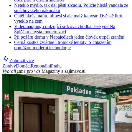
Neteklo mýdlo, tak dal pěstí zrcadlu. Policie hledá vandala ze
smíchovského nákupáku
Chtěl ukrást naftu, přinesl si ale malý kanystr. Dvě stě litrů
vyteklo na zem
Videomapping i pulzující srdcová chodba. Jeskyně Na
Špičáku chystá modernizaci
Při požáru domu v Napajedlech jeden člověk utrpěl zranění
Černá kostka zvládne i tropické teploty. S chlazením
pomůžou moderní technologie
Zobrazit více
Zprávy
Domácí
Regionální
Praha
Vybrali jsme pro vás
Magazíny a zajímavosti