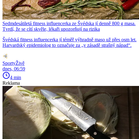
Sedmdesátiletá fitness influencerka ze Švédska jí denně 800 g masa.
Tvrdí, že se cítí skvěle, lékaři upozorňují na rizika
Švédská fitness influencerka jí téměř výhradně maso už přes osm let.
Harvardský epidemiolog to označuje za „v zásadě strašný nápad“.
SportyŽivě
dnes, 06:59
4 min
Reklama