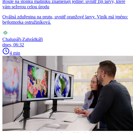
Boule na stonku maliníku znamenají jediné: uvnitř žijí larvy, které
vám sežerou celou úrodu
Oválná zduřenina na prutu, uvnitř oranžové larvy. Viník má jméno:
bejlomorka ostružiníková.
Chalupáři-Zahrádkáři
dnes, 06:32
4 min