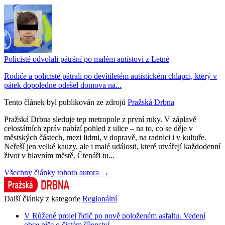
Policisté odvolali pátrání po malém autistovi z Letné
Rodiče a policisté pátrali po devítiletém autistickém chlapci, který v
pátek dopoledne odešel domova na...
Tento článek byl publikován ze zdrojů
Pražská Drbna
Pražská Drbna sleduje tep metropole z první ruky. V záplavě
celostátních zpráv nabízí pohled z ulice – na to, co se děje v
městských částech, mezi lidmi, v dopravě, na radnici i v kultuře.
Neřeší jen velké kauzy, ale i malé události, které utvářejí každodenní
život v hlavním městě. Čtenáři tu...
Všechny články tohoto autora →
Další články z kategorie
Regionální
V Růžené projel řidič po nově položeném asfaltu. Vedení
obce píše o čistém šílenství