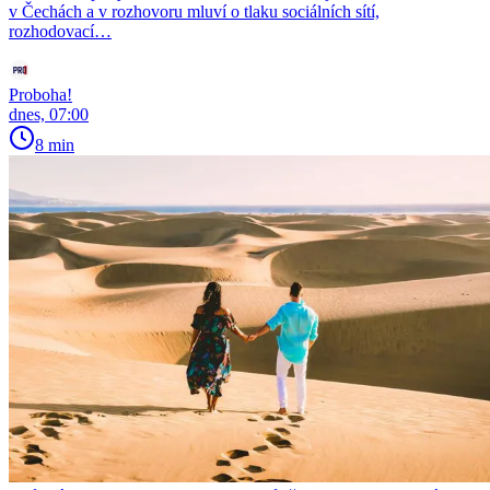
v Čechách a v rozhovoru mluví o tlaku sociálních sítí,
rozhodovací…
Proboha!
dnes, 07:00
8 min