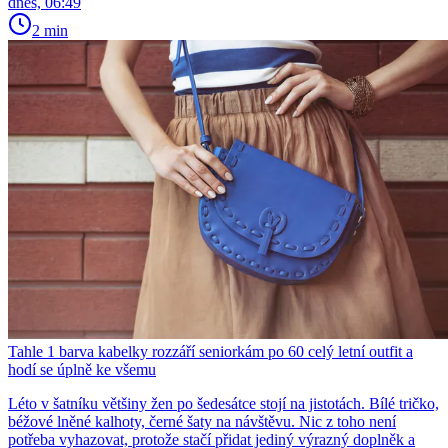
dnes, 06:49
2 min
Tahle 1 barva kabelky rozzáří seniorkám po 60 celý letní outfit a
hodí se úplně ke všemu
Léto v šatníku většiny žen po šedesátce stojí na jistotách. Bílé tričko,
béžové lněné kalhoty, černé šaty na návštěvu. Nic z toho není
potřeba vyhazovat, protože stačí přidat jediný výrazný doplněk a