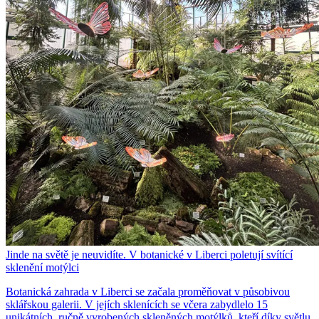
Jinde na světě je neuvidíte. V botanické v Liberci poletují svítící
sklenění motýlci
Botanická zahrada v Liberci se začala proměňovat v působivou
sklářskou galerii. V jejích sklenících se včera zabydlelo 15
unikátních, ručně vyrobených skleněných motýlků, kteří díky světlu