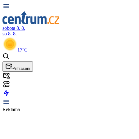
sobota 8. 8.
so 8. 8.
17°C
Přihlášení
Reklama