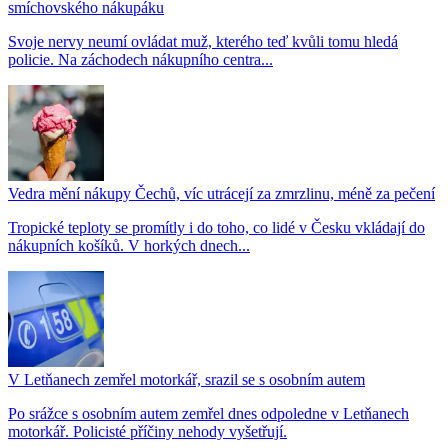
smíchovského nákupáku
Svoje nervy neumí ovládat muž, kterého teď kvůli tomu hledá
policie. Na záchodech nákupního centra...
Vedra mění nákupy Čechů, víc utrácejí za zmrzlinu, méně za pečení
Tropické teploty se promítly i do toho, co lidé v Česku vkládají do
nákupních košíků. V horkých dnech...
V Letňanech zemřel motorkář, srazil se s osobním autem
Po srážce s osobním autem zemřel dnes odpoledne v Letňanech
motorkář. Policisté příčiny nehody vyšetřují.