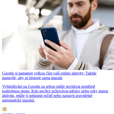
Google si pamatuje velkou část vaší online aktivity: Takhle
nastavíte, aby se historie sama mazala
Vyhledávání na Googlu za sebou může nechávat poměrně
podrobnou stopu. Kdo nechce uchovávat měsíce nebo roky starou
aktivitu, může ji odstranit ručně nebo nastavit pravidelné
automatické mazání.