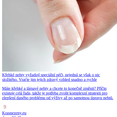
Křehké nehty vyžadují speciální péči, nejedná se však o nic
složitého. Vraťte jim jejich zdravý vzhled snadno a rychle
Máte křehké a lámavé nehty a chcete to konečně změnit? Příčin
existuje celá řada, takže je potřeba zvolit komplexní strategii pro
zlepšení daného problému od výživy až po samotnou úpravu nehtů.
Krasnezeny.eu