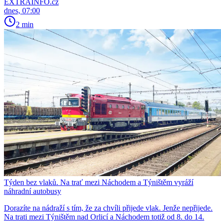
EXTRAINFO.cz
dnes, 07:00
2 min
Týden bez vlaků. Na trať mezi Náchodem a Týništěm vyráží
náhradní autobusy
Dorazíte na nádraží s tím, že za chvíli přijede vlak. Jenže nepřijede.
Na trati mezi Týništěm nad Orlicí a Náchodem totiž od 8. do 14.