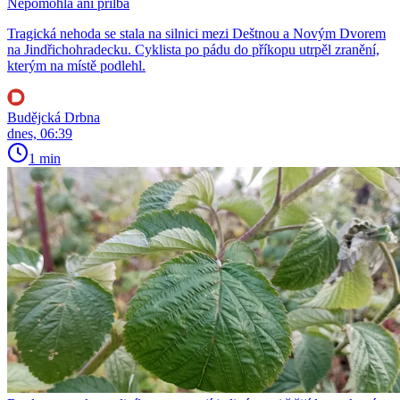
Nepomohla ani přilba
Tragická nehoda se stala na silnici mezi Deštnou a Novým Dvorem
na Jindřichohradecku. Cyklista po pádu do příkopu utrpěl zranění,
kterým na místě podlehl.
Budějcká Drbna
dnes, 06:39
1 min