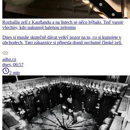
Rozbalila zelí z Kauflandu a na listech se něco hýbalo. Teď varuje
všechny, kdo nakupují balenou zeleninu
Dnes si musíte skutečně dávat velký pozor na to, co si kupujete v
obchodech. Tato zákaznice si přinesla domů nechutné čínské zelí.
adbz.cz
dnes, 06:57
2 min