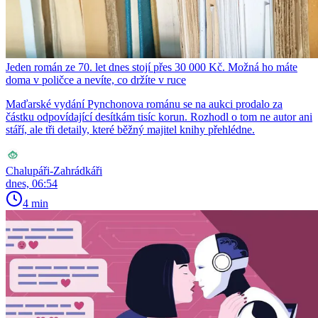
Jeden román ze 70. let dnes stojí přes 30 000 Kč. Možná ho máte
doma v poličce a nevíte, co držíte v ruce
Maďarské vydání Pynchonova románu se na aukci prodalo za
částku odpovídající desítkám tisíc korun. Rozhodl o tom ne autor ani
stáří, ale tři detaily, které běžný majitel knihy přehlédne.
Chalupáři-Zahrádkáři
dnes, 06:54
4 min