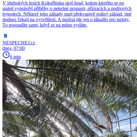
V hlubokých lesích Kokořínska stojí hrad, kolem kterého se po
staletí vyprávějí příběhy o pekelné propasti, přízracích a podivných
bytostech. Některé jeho záhady mají překvapivě reálný základ, jiné
dodnes čekají na vysvětlení. A možná jde jen o lákadlo pro turisty.
To posoudíte sami, když se na místo vydáte.
NESPECHEJ.cz
dnes, 07:00
6 min