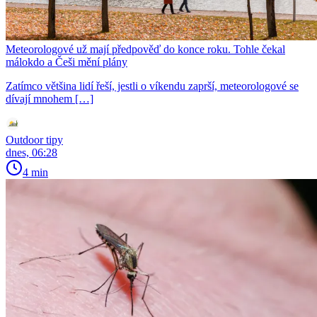
Meteorologové už mají předpověď do konce roku. Tohle čekal
málokdo a Češi mění plány
Zatímco většina lidí řeší, jestli o víkendu zaprší, meteorologové se
dívají mnohem […]
Outdoor tipy
dnes, 06:28
4 min