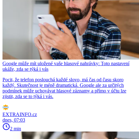
Google může mít uložené vaše hlasové nahrávky: Toto nastavení
ukáže, zda se týká i vás
Pocit, že telefon poslouchá každé slovo, má čas od času skoro
každý. Skutečnost je méně dramatická. Google ale za určitých
podmínek může uchovávat hlasové záznamy a přímo v účtu lze
zjistit, zda se to týká i vás.
EXTRAINFO.cz
dnes, 07:03
2 min