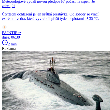
Meteorologové vydali novou předpověď počasí na srpen. Je
zdrcující
Čtvrteční ochlazení je jen krátká přestávka. Od soboty se vrací
extrémní vedra, která vyvrcholí příští týden teplotami až 35 °C.
FAJNTIP.cz
dnes, 06:30
2 min
Reklama