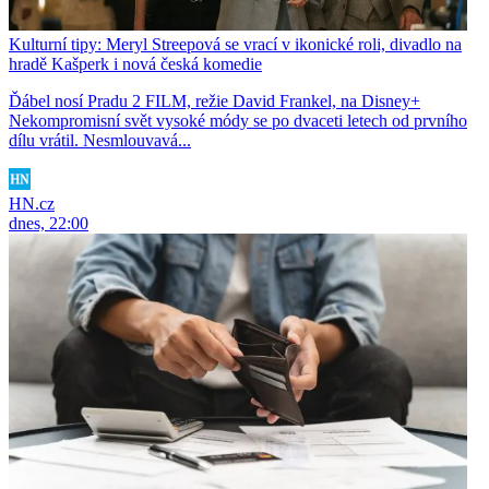
Kulturní tipy: Meryl Streepová se vrací v ikonické roli, divadlo na
hradě Kašperk i nová česká komedie
Ďábel nosí Pradu 2 FILM, režie David Frankel, na Disney+
Nekompromisní svět vysoké módy se po dvaceti letech od prvního
dílu vrátil. Nesmlouvavá...
HN.cz
dnes, 22:00