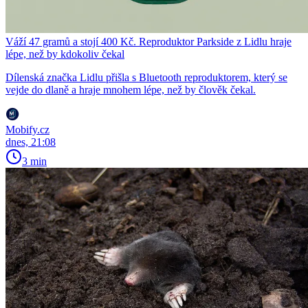
Váží 47 gramů a stojí 400 Kč. Reproduktor Parkside z Lidlu hraje
lépe, než by kdokoliv čekal
Dílenská značka Lidlu přišla s Bluetooth reproduktorem, který se
vejde do dlaně a hraje mnohem lépe, než by člověk čekal.
Mobify.cz
dnes, 21:08
3 min