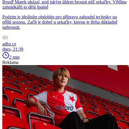
Brusíř Marek ukázal, pod jakým úhlem brousit nůž sekačky. Většina
zahrádkářů to dělá špatně
Podzim je ideálním obdobím pro přípravu zahradní techniky na
příští sezonu. Začít je dobré u sekačky, kterou je třeba důkladně
nabrousit.
adbz.cz
dnes, 21:39
2 min
Reklama