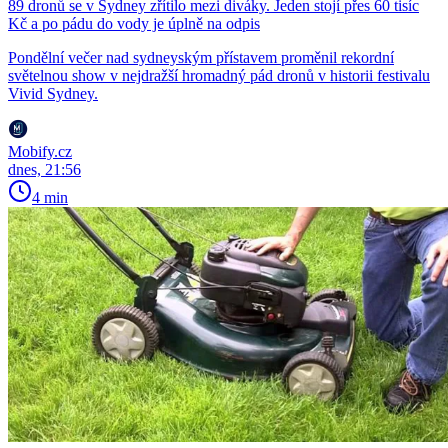
89 dronů se v Sydney zřítilo mezi diváky. Jeden stojí přes 60 tisíc
Kč a po pádu do vody je úplně na odpis
Pondělní večer nad sydneyským přístavem proměnil rekordní
světelnou show v nejdražší hromadný pád dronů v historii festivalu
Vivid Sydney.
Mobify.cz
dnes, 21:56
4 min