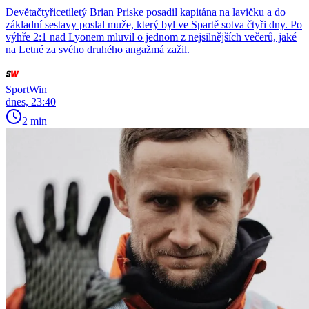
Devětačtyřicetiletý Brian Priske posadil kapitána na lavičku a do
základní sestavy poslal muže, který byl ve Spartě sotva čtyři dny. Po
výhře 2:1 nad Lyonem mluvil o jednom z nejsilnějších večerů, jaké
na Letné za svého druhého angažmá zažil.
SportWin
dnes, 23:40
2 min