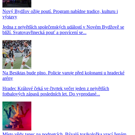
Nový Bydžov ožije poutí. Program nabídne tradice, kulturu i
výstavy
Jedna z největších společenských událostí v Novém Bydžově se
blíží. Svatovavřinecká pouť a posvícení se...
Na Besiktas bude plno. Policie varuje před kolonami u hradecké
arény
Hradec Králové čeká ve čtvrtek večer jeden z největších
fotbalových zápasů posledních let. Do vyprodané...
Místo vědy tanec na podpatcích. Bývalá toxikoložka vrací ženám