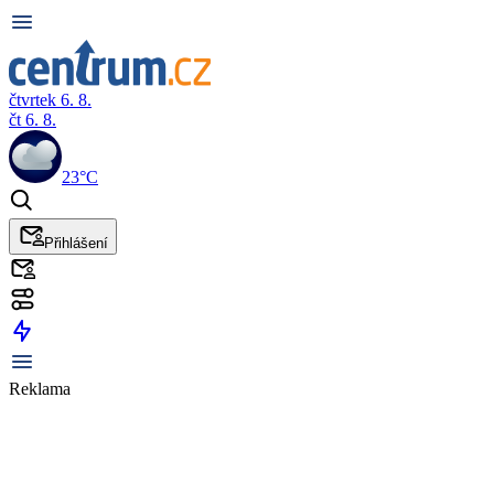
čtvrtek 6. 8.
čt 6. 8.
23°C
Přihlášení
Reklama