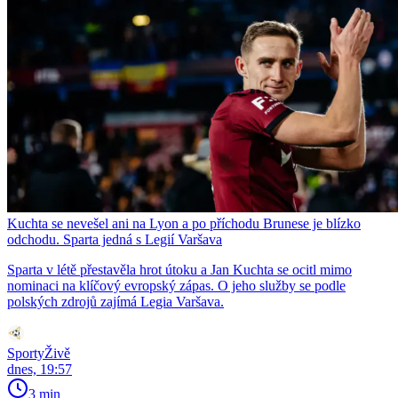
Kuchta se nevešel ani na Lyon a po příchodu Brunese je blízko
odchodu. Sparta jedná s Legií Varšava
Sparta v létě přestavěla hrot útoku a Jan Kuchta se ocitl mimo
nominaci na klíčový evropský zápas. O jeho služby se podle
polských zdrojů zajímá Legia Varšava.
SportyŽivě
dnes, 19:57
3 min