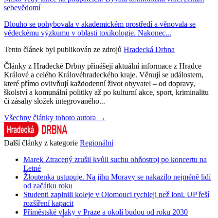
sebevědomí
Dlouho se pohybovala v akademickém prostředí a věnovala se
vědeckému výzkumu v oblasti toxikologie. Nakonec...
Tento článek byl publikován ze zdrojů
Hradecká Drbna
Články z Hradecké Drbny přinášejí aktuální informace z Hradce
Králové a celého Královéhradeckého kraje. Věnují se událostem,
které přímo ovlivňují každodenní život obyvatel – od dopravy,
školství a komunální politiky až po kulturní akce, sport, kriminalitu
či zásahy složek integrovaného...
Všechny články tohoto autora →
Další články z kategorie
Regionální
Marek Ztracený zrušil kvůli suchu ohňostroj po koncertu na
Letné
Žloutenka ustupuje. Na jihu Moravy se nakazilo nejméně lidí
od začátku roku
Studenti zaplnili koleje v Olomouci rychleji než loni. UP řeší
rozšíření kapacit
Příměstské vlaky v Praze a okolí budou od roku 2030