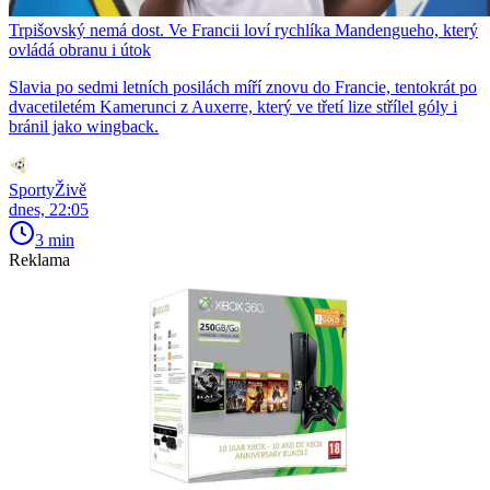
Trpišovský nemá dost. Ve Francii loví rychlíka Mandengueho, který
ovládá obranu i útok
Slavia po sedmi letních posilách míří znovu do Francie, tentokrát po
dvacetiletém Kamerunci z Auxerre, který ve třetí lize střílel góly i
bránil jako wingback.
SportyŽivě
dnes, 22:05
3 min
Reklama