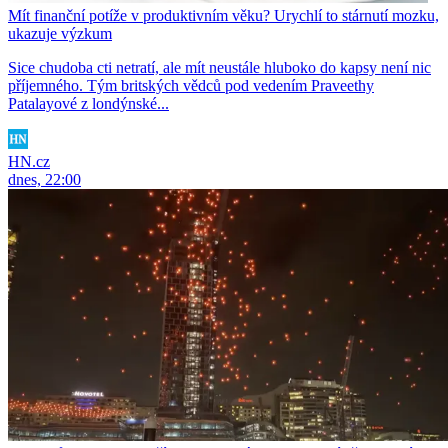
Mít finanční potíže v produktivním věku? Urychlí to stárnutí mozku,
ukazuje výzkum
Sice chudoba cti netratí, ale mít neustále hluboko do kapsy není nic
příjemného. Tým britských vědců pod vedením Praveethy
Patalayové z londýnské...
HN.cz
dnes, 22:00