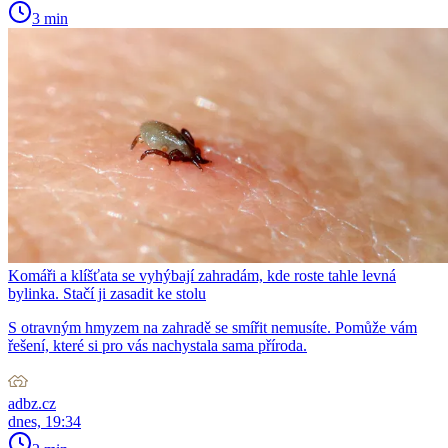
3 min
Komáři a klíšťata se vyhýbají zahradám, kde roste tahle levná
bylinka. Stačí ji zasadit ke stolu
S otravným hmyzem na zahradě se smířit nemusíte. Pomůže vám
řešení, které si pro vás nachystala sama příroda.
adbz.cz
dnes, 19:34