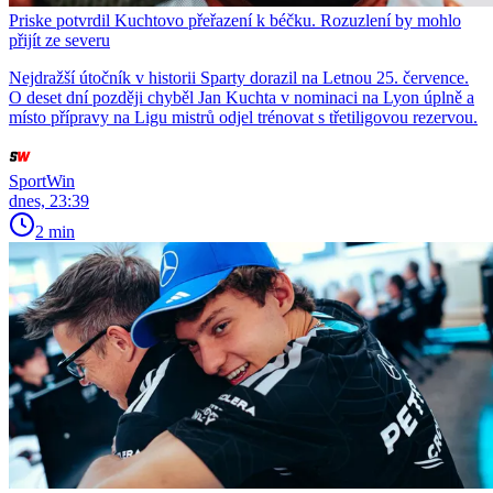
Priske potvrdil Kuchtovo přeřazení k béčku. Rozuzlení by mohlo
přijít ze severu
Nejdražší útočník v historii Sparty dorazil na Letnou 25. července.
O deset dní později chyběl Jan Kuchta v nominaci na Lyon úplně a
místo přípravy na Ligu mistrů odjel trénovat s třetiligovou rezervou.
SportWin
dnes, 23:39
2 min