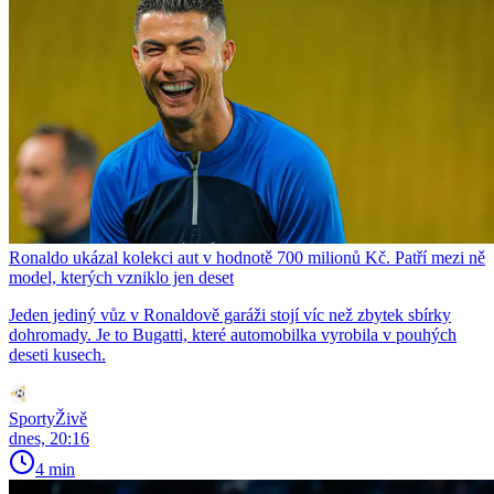
Ronaldo ukázal kolekci aut v hodnotě 700 milionů Kč. Patří mezi ně
model, kterých vzniklo jen deset
Jeden jediný vůz v Ronaldově garáži stojí víc než zbytek sbírky
dohromady. Je to Bugatti, které automobilka vyrobila v pouhých
deseti kusech.
SportyŽivě
dnes, 20:16
4 min