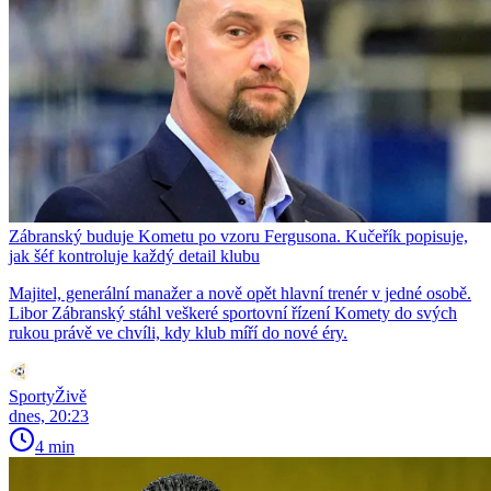
Zábranský buduje Kometu po vzoru Fergusona. Kučeřík popisuje,
jak šéf kontroluje každý detail klubu
Majitel, generální manažer a nově opět hlavní trenér v jedné osobě.
Libor Zábranský stáhl veškeré sportovní řízení Komety do svých
rukou právě ve chvíli, kdy klub míří do nové éry.
SportyŽivě
dnes, 20:23
4 min