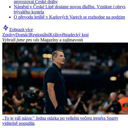
provozovat České dráhy
Náměstí v České Lípě dostane novou dlažbu. Vznikne i obrys
bývalého kostela
O převodu letiště v Karlových Varech se rozhodne na podzim
Zobrazit více
Zprávy
Domácí
Regionální
Králověhradecký kraj
Vybrali jsme pro vás
Magazíny a zajímavosti
„To je váš názor." Jedna otázka po velkém večeru trenéra Sparty
viditelně popudila