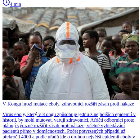
4 min
V Kongu hrozí mutace eboly, zdravotníci rozšíří zásah proti nákaze
Virus eboly, který v Kongu způsobuje jednu z nejhorších epidemií v
historii, by mohl mutovat, varují zdravotníci. Afričtí odborníci proto
plánují výrazně rozšířit zásah proti nákaze, včetně vyhledávání
pacientů přímo v domácnostech. Počet potvrzených případů už
překročil 4000 a podle úřadů jde o druhou největší epidemii eboly v