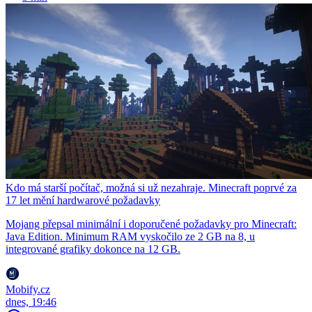
Kdo má starší počítač, možná si už nezahraje. Minecraft poprvé za
17 let mění hardwarové požadavky
Mojang přepsal minimální i doporučené požadavky pro Minecraft:
Java Edition. Minimum RAM vyskočilo ze 2 GB na 8, u
integrované grafiky dokonce na 12 GB.
Mobify.cz
dnes, 19:46