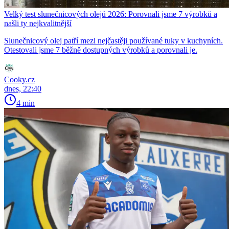
Velký test slunečnicových olejů 2026: Porovnali jsme 7 výrobků a
našli ty nejkvalitnější
Slunečnicový olej patří mezi nejčastěji používané tuky v kuchyních.
Otestovali jsme 7 běžně dostupných výrobků a porovnali je.
Cooky.cz
dnes, 22:40
4 min