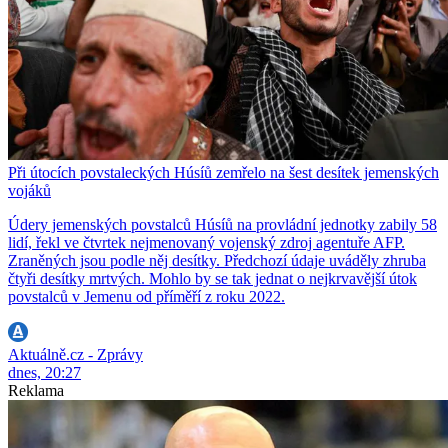
Při útocích povstaleckých Húsíů zemřelo na šest desítek jemenských
vojáků
Údery jemenských povstalců Húsíů na provládní jednotky zabily 58
lidí, řekl ve čtvrtek nejmenovaný vojenský zdroj agentuře AFP.
Zraněných jsou podle něj desítky. Předchozí údaje uváděly zhruba
čtyři desítky mrtvých. Mohlo by se tak jednat o nejkrvavější útok
povstalců v Jemenu od příměří z roku 2022.
Aktuálně.cz - Zprávy
dnes, 20:27
Reklama