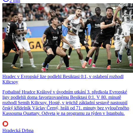
2 min
Hradec v Evropské lize podlehl Besiktasi 0:1, v oslabení rozhodl
Kilicsoy
Fotbalisté Hradce Králové v úvodním utkání 3. předkola Evropské
ligy podlehli doma favorizovanému Besiktasi 0:1. V 80. minutě
rozhodl Semih Kilicsoy. Hosté, v jejichž základní sestavě nastoupil
český křídelník Václav Černý, hráli od 71. minuty bez vyloučeného
Kassouma Ouattary. Odveta je na programu za týden v Istanbulu.
Hradecká Drbna