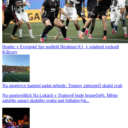
Hradec v Evropské lize podlehl Besiktasi 0:1, v oslabení rozhodl
Kilicsoy
Na sportovce kamení padat nebude. Trutnov zabezpečí skalní svah
Na sportovištích Na Lukách v Trutnově bude bezpečněji. Město
zahájilo sanaci skalního svahu nad fotbalovým...