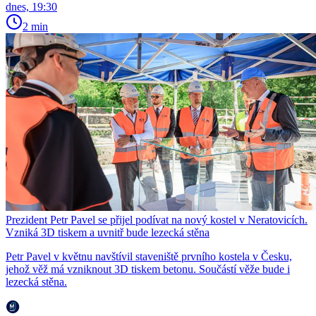
dnes, 19:30
2 min
Prezident Petr Pavel se přijel podívat na nový kostel v Neratovicích.
Vzniká 3D tiskem a uvnitř bude lezecká stěna
Petr Pavel v květnu navštívil staveniště prvního kostela v Česku,
jehož věž má vzniknout 3D tiskem betonu. Součástí věže bude i
lezecká stěna.