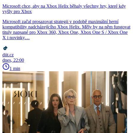
Microsoft chce, aby na Xbox Helix běhaly všechny hry, které kdy
vyšly pro Xbox
Microsoft začal prosazovat strategii v podobě maximální herní
kompatibility nadcházejícího Xbox Helix. Měly by na něm fungovat
tituly napsané pro Xbox 360, Xbox One, Xbox One S / Xbox One
X i novinky…
diit.cz
dnes, 22:00
1 min