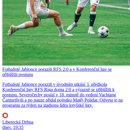
Fotbalisté Jablonce porazili RFS 2:0 a v Konferenční lize se
přiblížili postupu
Fotbalisté Jablonce porazili v úvodním utkání 3. předkola
Konferenční ligy RFS Riga doma 2:0 a výrazně se přiblížili k
postupu. Severočechy poslal v 18. minutě do vedení Vachtang
Čanturišvili a po pauze přidal pojistku Matěj Polidar. Odveta je na
programu za týden na stadionu lídra lotyšské ligy.
Liberecká Drbna
dnes, 19:35