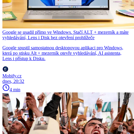
Google se usadil přímo ve Windows. Stačí ALT + mezerník a máte
vyhledávání, Lens i Disk bez otevření prohlížeče
Google spustil samostatnou desktopovou aplikaci pro Windows,
která po stisku Alt + mezerník otevře vyhledávání, AI asistenta,
Lens i přístup k Disku.
Mobify.cz
dnes, 20:32
4 min