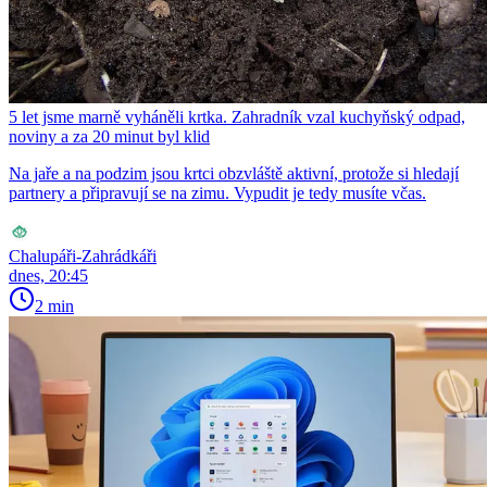
5 let jsme marně vyháněli krtka. Zahradník vzal kuchyňský odpad,
noviny a za 20 minut byl klid
Na jaře a na podzim jsou krtci obzvláště aktivní, protože si hledají
partnery a připravují se na zimu. Vypudit je tedy musíte včas.
Chalupáři-Zahrádkáři
dnes, 20:45
2 min