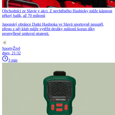
Obchodníci ze Slavie v akci. Z nechtěného Hashioky může kápnout
pěkný balík, až 70 milionů
Japonský obránce Daiki Hashioka ve Slavii sportovně neuspěl,
přesto z něj klub může vytěžit desítky milionů korun díky
promyšlené smluvní strategii.
SportyŽivě
dnes, 21:32
3 min