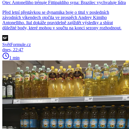
Otec Antonelliho trénuje Fittipaldiho syna: Brazilec vychvaluje lídra
Před letní přestávkou se dynamika boje o titul v posledních
závodních víkendech otočila ve prospěch Andrey Kimiho
Antonelliho. Ital dokáže pravidelně zajíždět výsledky a sbírat
důležité body, které mohou v součtu na konci sezony rozhodnout.
SvětFormule.cz
dnes, 22:47
1 min