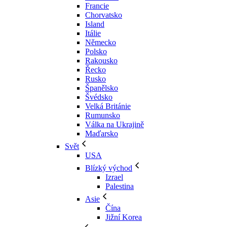
Francie
Chorvatsko
Island
Itálie
Německo
Polsko
Rakousko
Řecko
Rusko
Španělsko
Švédsko
Velká Británie
Rumunsko
Válka na Ukrajině
Maďarsko
Svět
USA
Blízký východ
Izrael
Palestina
Asie
Čína
Jižní Korea