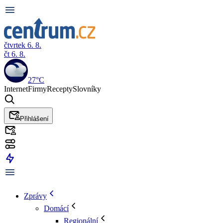
čtvrtek 6. 8.
čt 6. 8.
27°C
Internet
Firmy
Recepty
Slovníky
Přihlášení
Zprávy
Domácí
Regionální