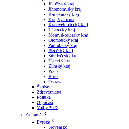
Jihočeský kraj
Jihomoravský kraj
Karlovarský kraj
Kraj Vysočina
Králověhradecký kraj
Liberecký kraj
Moravskoslezský kraj
Olomoucký kraj
Pardubický kraj
Plzeňský kraj
Středočeský kraj
Ústecký kraj
Zlínský kraj
Praha
Brno
Ostrava
Školství
Zdravotnictví
Politika
O počasí
Volby 2026
Zahraničí
Evropa
Slovensko