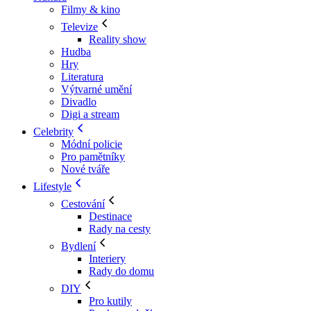
Filmy & kino
Televize
Reality show
Hudba
Hry
Literatura
Výtvarné umění
Divadlo
Digi a stream
Celebrity
Módní policie
Pro pamětníky
Nové tváře
Lifestyle
Cestování
Destinace
Rady na cesty
Bydlení
Interiery
Rady do domu
DIY
Pro kutily