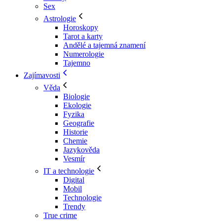
Sex
Astrologie
Horoskopy
Tarot a karty
Andělé a tajemná znamení
Numerologie
Tajemno
Zajímavosti
Věda
Biologie
Ekologie
Fyzika
Geografie
Historie
Chemie
Jazykověda
Vesmír
IT a technologie
Digital
Mobil
Technologie
Trendy
True crime