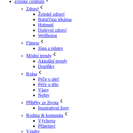
Ženské centrum
Zdraví
Ženské zdraví
Babiččina lékárna
Hubnutí
Duševní zdraví
Wellbeing
Fitness
Jóga a pilates
Módní trendy
Aktuální trendy
Doplňky
Krása
Péče o pleť
Péče o tělo
Vlasy
Nehty
Příběhy ze života
Inspirativní ženy
Rodina & komunita
Výchova
Přátelství
Vztahy