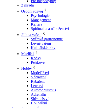
Pro hospodyňky
Zahrada
Osobní rozvoj
Psychologie
Management
Kariéra
Spiritualita a náboženství
Jídlo a vaření
Světová gastronomie
Levné vaření
Kulinářské triky
Mazlíčci
Kočky
Pejskové
Hobby
Modelářství
Včelařství
Rybaření
Letectví
Automobilismus
Adrenalin
Sběratelství
Houbaření