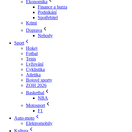
Ekonomika
Finance a burza
Podnikání
Spotřebitel
Krimi
Doprava
Nehody
Sport
Hokej
Fotbal
Tenis
Lyžování
Cyklistika
Atletika
Bojové sporty
ZOH 2026
Basketbal
NBA
Motosport
F1
Auto-moto
Elektromobily
Kultura