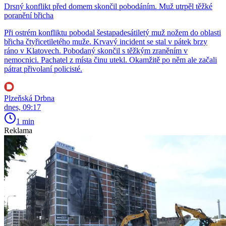
Drsný konflikt před domem skončil pobodáním. Muž utrpěl těžké
poranění břicha
Při ostrém konfliktu pobodal šestapadesátiletý muž nožem do oblasti
břicha čtyřicetiletého muže. Krvavý incident se stal v pátek brzy
ráno v Klatovech. Pobodaný skončil s těžkým zraněním v
nemocnici. Pachatel z místa činu utekl. Okamžitě po něm ale začali
pátrat přivolaní policisté.
Plzeňská Drbna
dnes, 09:17
1 min
Reklama