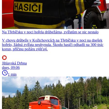
Na Třebíčsku v noci hořela drůbežárna, zvířatům se nic nestalo
V chovu drůbeže v Kožichovicích na Třebíčsku v noci na dnešek
hořelo, žádná zvířata neuhynula. Škodu hasiči odhadli na 300 tisíc
korun, příčinu požáru zjišťují.
Jihlavská Drbna
dnes, 09:06
1 min