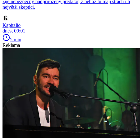
žije nebezpečný nadpřirozený predátor, z něhož tu mají strach i ti
největší skeptici.
Kapitalio
dnes, 09:01
5 min
Reklama