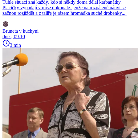
Tuhle situaci zná každý, kdo si někdy doma dělal karbanátky.
Placičky vypadají v míse dokonale, jenže na rozpálené pánvi se
začnou rozjíždět a z talíře je rázem hromádka suché drobenky....
Bruneta v kuchyni
dnes, 09:10
3 min