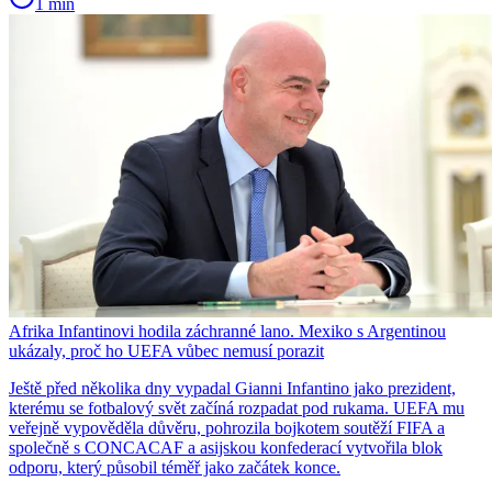
1 min
Afrika Infantinovi hodila záchranné lano. Mexiko s Argentinou
ukázaly, proč ho UEFA vůbec nemusí porazit
Ještě před několika dny vypadal Gianni Infantino jako prezident,
kterému se fotbalový svět začíná rozpadat pod rukama. UEFA mu
veřejně vypověděla důvěru, pohrozila bojkotem soutěží FIFA a
společně s CONCACAF a asijskou konfederací vytvořila blok
odporu, který působil téměř jako začátek konce.