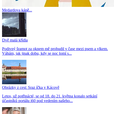
Medardova kápě...
Dvě malá křídla
Podivný šramot za oknem mě probudil v čase mezi psem a vlkem.
Váhám, jak jinak dobu, kdy se noc lomí s...
Obrázky z cest: Sraz íčka v Kácově
Letos, už potřinácté, se od 18. do 21. května konalo setkání
účastníků portálu i60 pod vedením našeho...