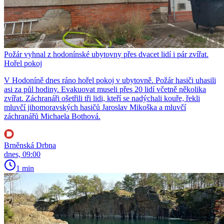
Požár vyhnal z hodonínské ubytovny přes dvacet lidí i pár zvířat.
Hořel pokoj
V Hodoníně dnes ráno hořel pokoj v ubytovně. Požár hasiči uhasili
asi za půl hodiny. Evakuovat museli přes 20 lidí včetně několika
zvířat. Záchranáři ošetřili tři lidi, kteří se nadýchali kouře, řekli
mluvčí jihomoravských hasičů Jaroslav Mikoška a mluvčí
záchranářů Michaela Bothová.
Brněnská Drbna
dnes, 09:00
1 min