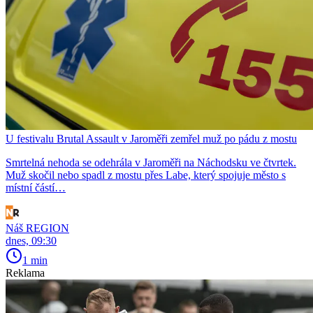
U festivalu Brutal Assault v Jaroměři zemřel muž po pádu z mostu
Smrtelná nehoda se odehrála v Jaroměři na Náchodsku ve čtvrtek.
Muž skočil nebo spadl z mostu přes Labe, který spojuje město s
místní částí…
Náš REGION
dnes, 09:30
1 min
Reklama