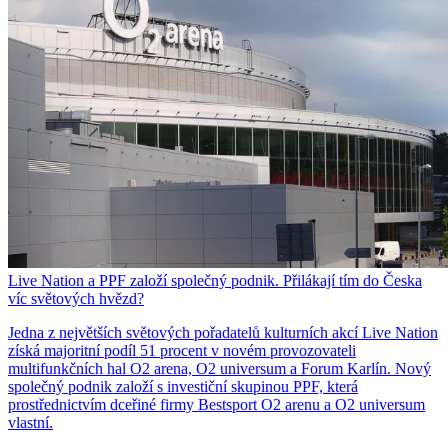
Live Nation a PPF založí společný podnik. Přilákají tím do Česka
víc světových hvězd?
Jedna z největších světových pořadatelů kulturních akcí Live Nation
získá majoritní podíl 51 procent v novém provozovateli
multifunkčních hal O2 arena, O2 universum a Forum Karlín. Nový
společný podnik založí s investiční skupinou PPF, která
prostřednictvím dceřiné firmy Bestsport O2 arenu a O2 universum
vlastní.