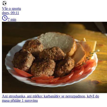
Vše o sportu
dnes, 09:11
7 min
Ani strouhanka, ani mléko: karbanátky se nerozpadnou, když do
masa přidáte 1 surovinu