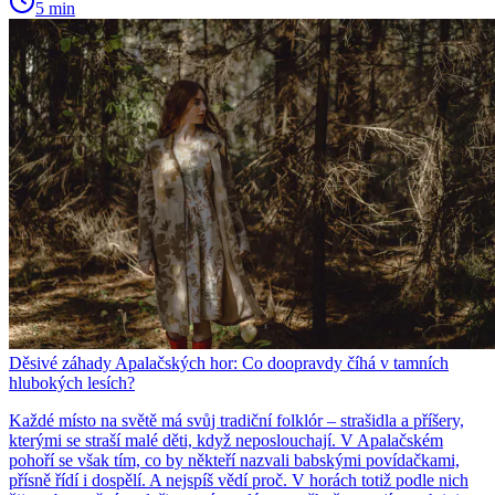
5 min
Děsivé záhady Apalačských hor: Co doopravdy číhá v tamních
hlubokých lesích?
Každé místo na světě má svůj tradiční folklór – strašidla a příšery,
kterými se straší malé děti, když neposlouchají. V Apalačském
pohoří se však tím, co by někteří nazvali babskými povídačkami,
přísně řídí i dospělí. A nejspíš vědí proč. V horách totiž podle nich