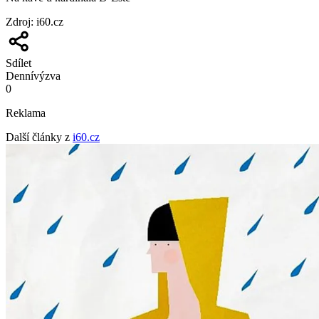
Zdroj
:
i60.cz
Sdílet
Denní
výzva
0
Reklama
Další články z
i60.cz