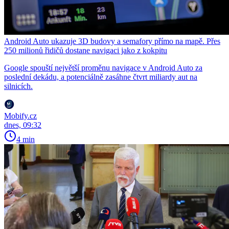
Android Auto ukazuje 3D budovy a semafory přímo na mapě. Přes
250 milionů řidičů dostane navigaci jako z kokpitu
Google spouští největší proměnu navigace v Android Auto za
poslední dekádu, a potenciálně zasáhne čtvrt miliardy aut na
silnicích.
Mobify.cz
dnes, 09:32
4 min