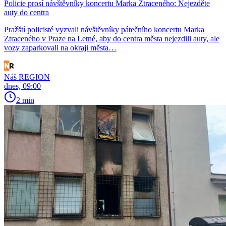
Policie prosí návštěvníky koncertu Marka Ztraceného: Nejezděte
auty do centra
Pražští policisté vyzvali návštěvníky pátečního koncertu Marka
Ztraceného v Praze na Letné, aby do centra města nejezdili auty, ale
vozy zaparkovali na okraji města…
Náš REGION
dnes, 09:00
2 min