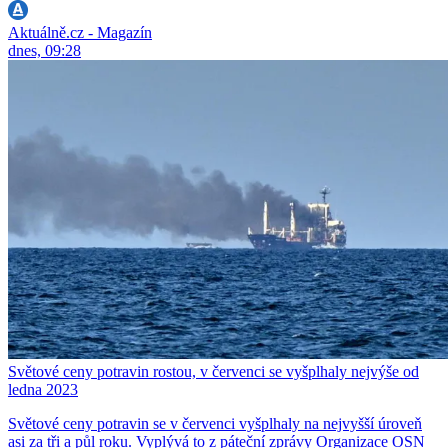
Aktuálně.cz - Magazín
dnes, 09:28
Světové ceny potravin rostou, v červenci se vyšplhaly nejvýše od
ledna 2023
Světové ceny potravin se v červenci vyšplhaly na nejvyšší úroveň
asi za tři a půl roku. Vyplývá to z páteční zprávy Organizace OSN