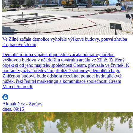
Ve Zlíně začala demolice vyhořelé výškové budovy, potrvá zhruba
25 pracovních dní
Demoliční firma v pátek dopoledne začala bourat vyhořelou
výškovou budovu v někdejším továrním areálu ve Zlíně. Zničený
objekt si od jeho majitele, společnosti Cream, převzala ve čtvrtek. K
bourání využívá především přibližně stotunový demoliční bagr.
Zničenou budovu bude odshora rozebírat pomocí hydraulických
nůžek, řekl ředitel marketingu a komunikace společnosti Cream
Marcel Schmidt.
Aktuálně.cz - Zprávy
dnes, 09:15