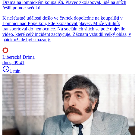
Drama na lomnickém koupališti. Plavec zkolaboval, lidé na sítích
řešili pomoc svědků
K nešťastné události došlo ve čtvrtek dopoledne na koupališti v
Lomnici nad Popelkou, kde zkolaboval plavec. Muže vrtulník
transportoval do nemocnice. Na sociálních sítích se poté objevilo
video, které celý incident zachycuje. Záznam vzbudil velký ohlas, v
pátek už ale byl smazaný.
Liberecká Drbna
dnes, 09:41
1 min