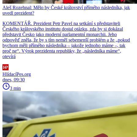
Aleš Rozehnal: Mělo by České království přímého následníka, jak
uvedl prezident?
KOMENTÁŘ. Prezident Petr Pavel na setkání s představiteli
Českého královského institutu dostal otázku, zda by si dokázal
představit Česko jako moderní parlamentní monarchii. Jeho
odpověď zněla, že by s tím neměl sebemenší problém a že „pokud
bychom měli přímého následníka – jakože jednoho máme –, tak
proč ne“. Výrok prezidenta republiky, že „následníka máme“,
otevírá
HlídacíPes.org
dnes, 09:30
3 min