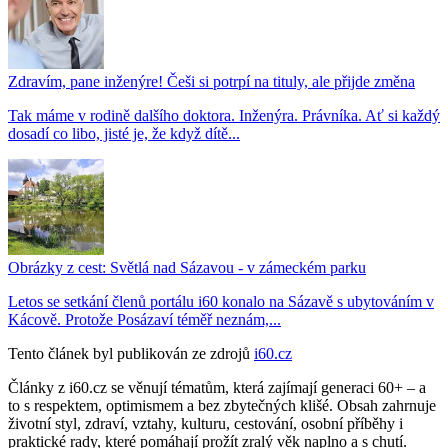
Zdravím, pane inženýre! Češi si potrpí na tituly, ale přijde změna
Tak máme v rodině dalšího doktora. Inženýra. Právníka. Ať si každý
dosadí co libo, jisté je, že když dítě...
Obrázky z cest: Světlá nad Sázavou - v zámeckém parku
Letos se setkání členů portálu i60 konalo na Sázavě s ubytováním v
Kácově. Protože Posázaví téměř neznám,...
Tento článek byl publikován ze zdrojů
i60.cz
Články z i60.cz se věnují tématům, která zajímají generaci 60+ – a
to s respektem, optimismem a bez zbytečných klišé. Obsah zahrnuje
životní styl, zdraví, vztahy, kulturu, cestování, osobní příběhy i
praktické rady, které pomáhají prožít zralý věk naplno a s chutí.