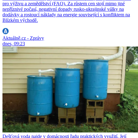
pro výživu a zemědělství (FAO). Za růstem cen stojí mimo jiné
nepříznivé počasí, negativní dopady rusko-ukrajinské války na
dodávky a rostoucí náklady na energie související s konfliktem na
Blízkém východě.
Aktuálně.cz - Zprávy
dnes, 09:23
Dešťová voda najde v domácnosti řadu praktických využití. Její