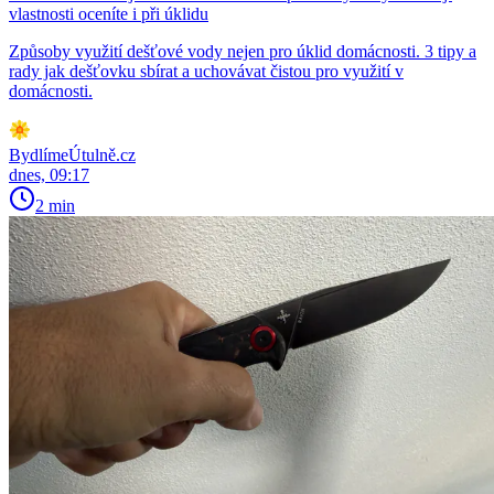
vlastnosti oceníte i při úklidu
Způsoby využití dešťové vody nejen pro úklid domácnosti. 3 tipy a
rady jak dešťovku sbírat a uchovávat čistou pro využití v
domácnosti.
BydlímeÚtulně.cz
dnes, 09:17
2 min