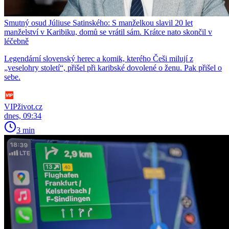
Smutný osud Júliuse Satinského: S manželkou slavil 20 let
manželství v Karibiku, domů se vrátil sám. Krátce nato skončil v
léčebně
Legendární slovenský herec a komik, kterého Češi milují z
„veselohry století“, přišel při karibské dovolené o ženu. Pak přišel o
sebe.
VIPživot.cz
dnes, 09:34
3 min