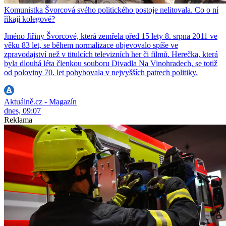
Komunistka Švorcová svého politického postoje nelitovala. Co o ní
říkají kolegové?
Jméno Jiřiny Švorcové, která zemřela před 15 lety 8. srpna 2011 ve
věku 83 let, se během normalizace objevovalo spíše ve
zpravodajství než v titulcích televizních her či filmů. Herečka, která
byla dlouhá léta členkou souboru Divadla Na Vinohradech, se totiž
od poloviny 70. let pohybovala v nejvyšších patrech politiky.
Aktuálně.cz - Magazín
dnes, 09:07
Reklama