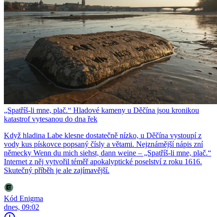
„Spatříš-li mne, plač.“ Hladové kameny u Děčína jsou kronikou
katastrof vytesanou do dna řek
Když hladina Labe klesne dostatečně nízko, u Děčína vystoupí z
vody kus pískovce popsaný čísly a větami. Nejznámější nápis zní
německy Wenn du mich siehst, dann weine – „Spatříš-li mne, plač.“
Internet z něj vytvořil téměř apokalyptické poselství z roku 1616.
Skutečný příběh je ale zajímavější.
Kód Enigma
dnes, 09:02