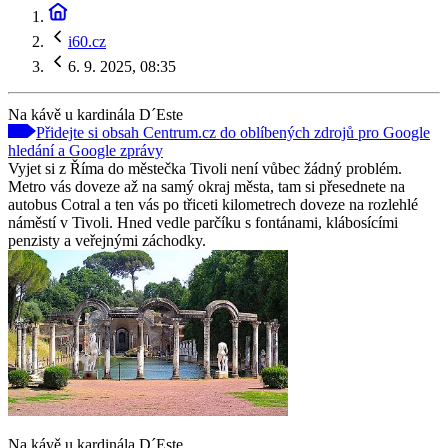
i60.cz
6. 9. 2025, 08:35
Na kávě u kardinála D´Este
Přidejte si obsah Centrum.cz do oblíbených zdrojů pro Google
hledání a Google zprávy
Vyjet si z Říma do městečka Tivoli není vůbec žádný problém.
Metro vás doveze až na samý okraj města, tam si přesednete na
autobus Cotral a ten vás po třiceti kilometrech doveze na rozlehlé
náměstí v Tivoli. Hned vedle parčíku s fontánami, klábosícími
penzisty a veřejnými záchodky.
Na kávě u kardinála D´Este