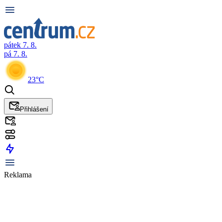
pátek 7. 8.
pá 7. 8.
23°C
Přihlášení
Reklama