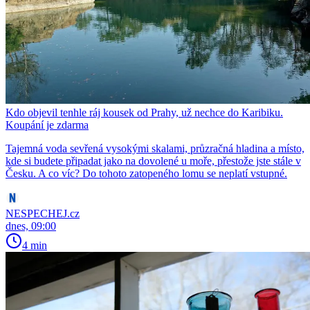
Kdo objevil tenhle ráj kousek od Prahy, už nechce do Karibiku.
Koupání je zdarma
Tajemná voda sevřená vysokými skalami, průzračná hladina a místo,
kde si budete připadat jako na dovolené u moře, přestože jste stále v
Česku. A co víc? Do tohoto zatopeného lomu se neplatí vstupné.
NESPECHEJ.cz
dnes, 09:00
4 min