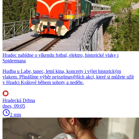
Hradec nabídne o víkendu fotbal, elektro, historické vlaky i
Spidermana
Hudba u Labe, tanec, letní kina, koncerty i výlet historickým
vlakem. Přinášíme výběr nejzajímavějších akcí, které si můžete užít
v Hradci Králové během soboty a neděle.
Hradecká Drbna
dnes, 09:05
2 min