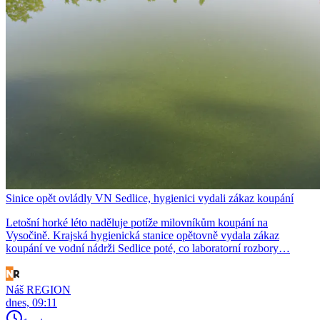
Sinice opět ovládly VN Sedlice, hygienici vydali zákaz koupání
Letošní horké léto naděluje potíže milovníkům koupání na
Vysočině. Krajská hygienická stanice opětovně vydala zákaz
koupání ve vodní nádrži Sedlice poté, co laboratorní rozbory…
Náš REGION
dnes, 09:11