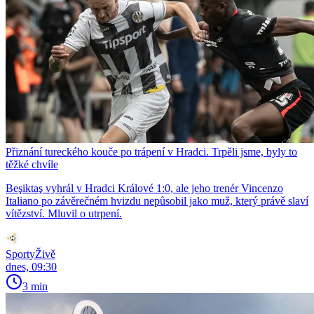
Přiznání tureckého kouče po trápení v Hradci. Trpěli jsme, byly to
těžké chvíle
Beşiktaş vyhrál v Hradci Králové 1:0, ale jeho trenér Vincenzo
Italiano po závěrečném hvizdu nepůsobil jako muž, který právě slaví
vítězství. Mluvil o utrpení.
SportyŽivě
dnes, 09:30
3 min