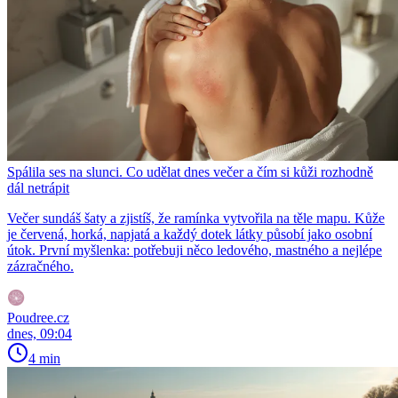
Spálila ses na slunci. Co udělat dnes večer a čím si kůži rozhodně
dál netrápit
Večer sundáš šaty a zjistíš, že ramínka vytvořila na těle mapu. Kůže
je červená, horká, napjatá a každý dotek látky působí jako osobní
útok. První myšlenka: potřebuji něco ledového, mastného a nejlépe
zázračného.
Poudree.cz
dnes, 09:04
4 min