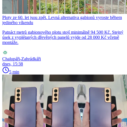
Ploty ze 60. let jsou zpět. Levná alternativa gabionů vyroste během
jediného víkendu
Patnáct metrů gabionového plotu stojí minimálně 94 500 Kč. Stejný
úsek z vyplétaných dřevěných panelů vyjde od 28 000 Kč včetně
montáže.
Chalupáři-Zahrádkáři
dnes, 15:38
5 min