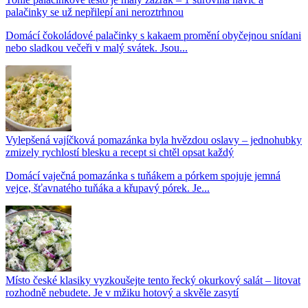
palačinky se už nepřilepí ani neroztrhnou
Domácí čokoládové palačinky s kakaem promění obyčejnou snídani
nebo sladkou večeři v malý svátek. Jsou...
Vylepšená vajíčková pomazánka byla hvězdou oslavy – jednohubky
zmizely rychlostí blesku a recept si chtěl opsat každý
Domácí vaječná pomazánka s tuňákem a pórkem spojuje jemná
vejce, šťavnatého tuňáka a křupavý pórek. Je...
Místo české klasiky vyzkoušejte tento řecký okurkový salát – litovat
rozhodně nebudete. Je v mžiku hotový a skvěle zasytí