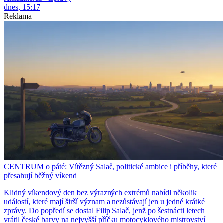
dnes, 15:17
Reklama
CENTRUM o páté: Vítězný Salač, politické ambice i příběhy, které
přesahují běžný víkend
Klidný víkendový den bez výrazných extrémů nabídl několik
událostí, které mají širší význam a nezůstávají jen u jedné krátké
zprávy. Do popředí se dostal Filip Salač, jenž po šestnácti letech
vrátil české barvy na nejvyšší příčku motocyklového mistrovství