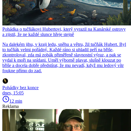
Pohádka o tučňákovi Hubertovi, který vyrazil na Kanárské ostrovy
a zjistil, že ne každé slunce hřeje stejně
Na dalekém jihu, v kraji ledu, sněhu a větru, žil tučňák Hubert. Byl
to tučňák velmi pořádný. Každé ráno si uhladil peří na břiše,
zkontroloval, zda má zobák přiměřeně slavnostní výraz, a pak se
vydal k moři na snídani. Uměl výborně plavat, slušně klouzat po
břiše a docela dobře předstírat, že mu nevadí, když mu ledový vítr
foukne přímo do zad.
Pohádky bez konce
dnes, 15:05
12 min
Reklama