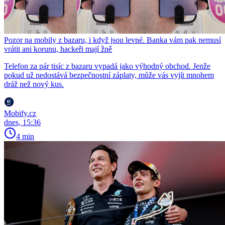
Pozor na mobily z bazaru, i když jsou levné. Banka vám pak nemusí
vrátit ani korunu, hackeři mají žně
Telefon za pár tisíc z bazaru vypadá jako výhodný obchod. Jenže
pokud už nedostává bezpečnostní záplaty, může vás vyjít mnohem
dráž než nový kus.
Mobify.cz
dnes, 15:36
4 min