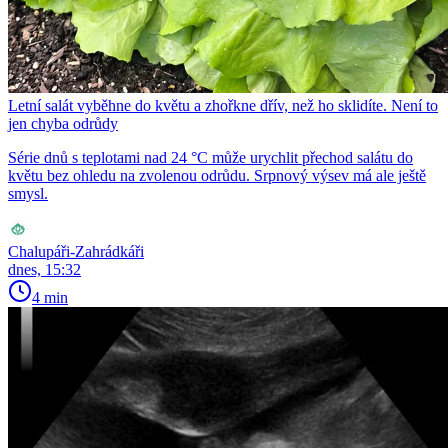
Letní salát vyběhne do květu a zhořkne dřív, než ho sklidíte. Není to
jen chyba odrůdy
Série dnů s teplotami nad 24 °C může urychlit přechod salátu do
květu bez ohledu na zvolenou odrůdu. Srpnový výsev má ale ještě
smysl.
Chalupáři-Zahrádkáři
dnes, 15:32
4 min