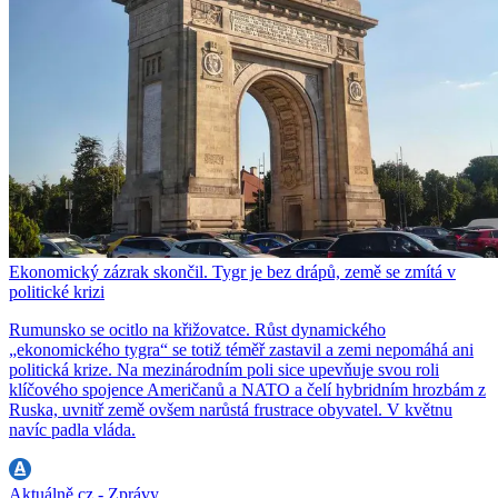
Ekonomický zázrak skončil. Tygr je bez drápů, země se zmítá v
politické krizi
Rumunsko se ocitlo na křižovatce. Růst dynamického
„ekonomického tygra“ se totiž téměř zastavil a zemi nepomáhá ani
politická krize. Na mezinárodním poli sice upevňuje svou roli
klíčového spojence Američanů a NATO a čelí hybridním hrozbám z
Ruska, uvnitř země ovšem narůstá frustrace obyvatel. V květnu
navíc padla vláda.
Aktuálně.cz - Zprávy