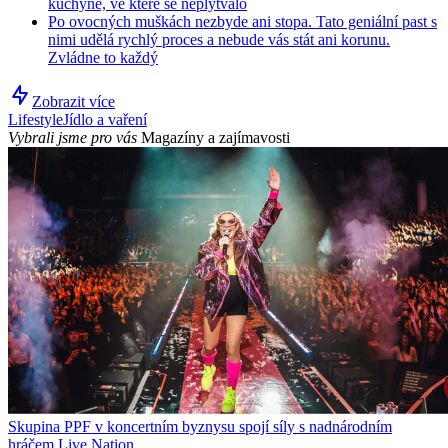
kuchyně, ve které se neplýtvalo
Po ovocných muškách nezbyde ani stopa. Tato geniální past s
nimi udělá rychlý proces a nebude vás stát ani korunu.
Zvládne to každý
Zobrazit více
Lifestyle
Jídlo a vaření
Vybrali jsme pro vás
Magazíny a zajímavosti
Skupina PPF v koncertním byznysu spojí síly s nadnárodním
hráčem Live Nation