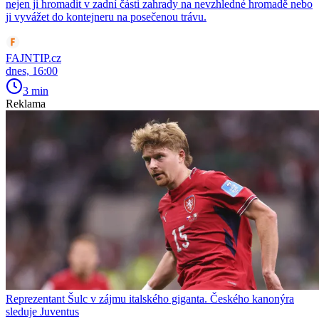
nejen ji hromadit v zadní části zahrady na nevzhledné hromadě nebo
ji vyvážet do kontejneru na posečenou trávu.
FAJNTIP.cz
dnes, 16:00
3 min
Reklama
Reprezentant Šulc v zájmu italského giganta. Českého kanonýra
sleduje Juventus