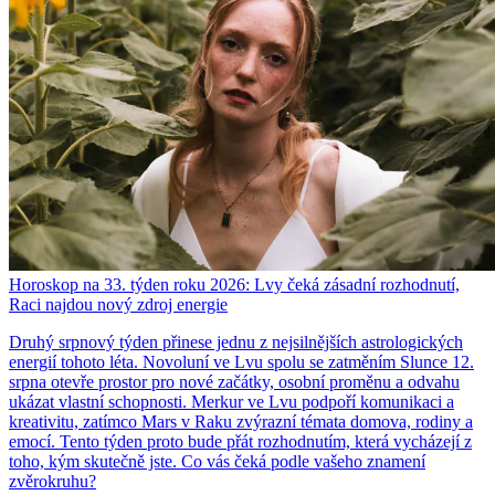
Horoskop na 33. týden roku 2026: Lvy čeká zásadní rozhodnutí,
Raci najdou nový zdroj energie
Druhý srpnový týden přinese jednu z nejsilnějších astrologických
energií tohoto léta. Novoluní ve Lvu spolu se zatměním Slunce 12.
srpna otevře prostor pro nové začátky, osobní proměnu a odvahu
ukázat vlastní schopnosti. Merkur ve Lvu podpoří komunikaci a
kreativitu, zatímco Mars v Raku zvýrazní témata domova, rodiny a
emocí. Tento týden proto bude přát rozhodnutím, která vycházejí z
toho, kým skutečně jste. Co vás čeká podle vašeho znamení
zvěrokruhu?