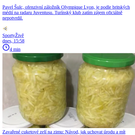
Pavel Šulc, ofenzivní záložník Olympique Lyon, je podle britských
médií na radaru Juventusu. Turínský klub zatím zájem oficiálně
nepotvrdil.
SportyŽivě
dnes, 15:58
4 min
Zavařené cuketové zelí na zimu: Návod, jak uchovat úrodu a mít