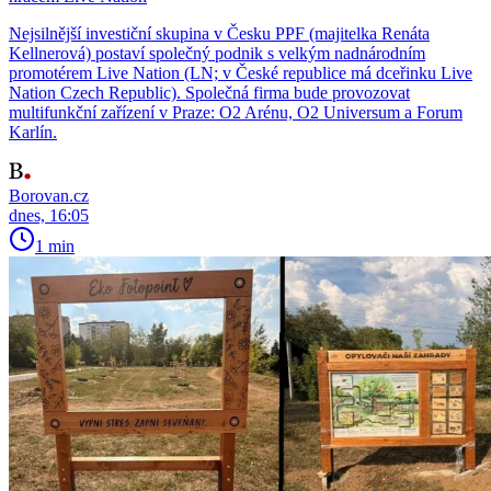
Nejsilnější investiční skupina v Česku PPF (majitelka Renáta
Kellnerová) postaví společný podnik s velkým nadnárodním
promotérem Live Nation (LN; v České republice má dceřinku Live
Nation Czech Republic). Společná firma bude provozovat
multifunkční zařízení v Praze: O2 Arénu, O2 Universum a Forum
Karlín.
Borovan.cz
dnes, 16:05
1 min