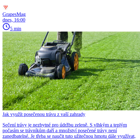
GrapesMag
dnes, 16:00
5 min
Jak využít posečenou trávu z vaší zahrady
Sečení trávy je nezbytné pro údržbu zeleně. S vlhkým a teplým
počasím se trávníkům daří a množství posečené trávy není
zanedbatelné. Je třeba se naučit tuto užitečnou hmotu dále využívat,