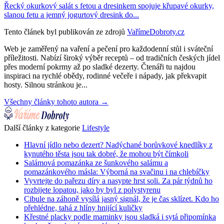
Řecký okurkový salát s fetou a dresinkem spojuje křupavé okurky,
slanou fetu a jemný jogurtový dresink do...
Tento článek byl publikován ze zdrojů
VařímeDobroty.cz
Web je zaměřený na vaření a pečení pro každodenní stůl i sváteční
příležitosti. Nabízí široký výběr receptů – od tradičních českých jídel
přes moderní pokrmy až po sladké dezerty. Čtenáři tu najdou
inspiraci na rychlé obědy, rodinné večeře i nápady, jak překvapit
hosty. Silnou stránkou je...
Všechny články tohoto autora →
Další články z kategorie
Lifestyle
Hlavní jídlo nebo dezert? Nadýchané borůvkové knedlíky z
kynutého těsta jsou tak dobré, že mohou být čímkoli
Salámová pomazánka ze šunkového salámu a
pomazánkového másla: Výborná na svačinu i na chlebíčky
Vyvrtejte do pařezu díry a nasypte hrst soli. Za pár týdnů ho
rozbijete lopatou, jako by byl z polystyrenu
Cibule na záhoně vysílá jasný signál, že je čas sklízet. Kdo ho
přehlédne, tahá z hlíny hnijící kuličky
Křestné placky podle maminky jsou sladká i sytá připomínka