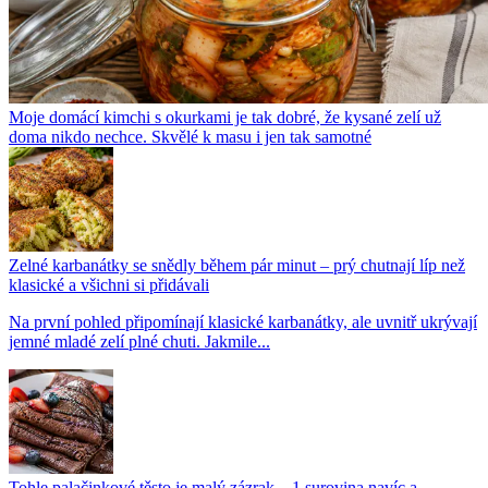
Moje domácí kimchi s okurkami je tak dobré, že kysané zelí už
doma nikdo nechce. Skvělé k masu i jen tak samotné
Zelné karbanátky se snědly během pár minut – prý chutnají líp než
klasické a všichni si přidávali
Na první pohled připomínají klasické karbanátky, ale uvnitř ukrývají
jemné mladé zelí plné chuti. Jakmile...
Tohle palačinkové těsto je malý zázrak – 1 surovina navíc a