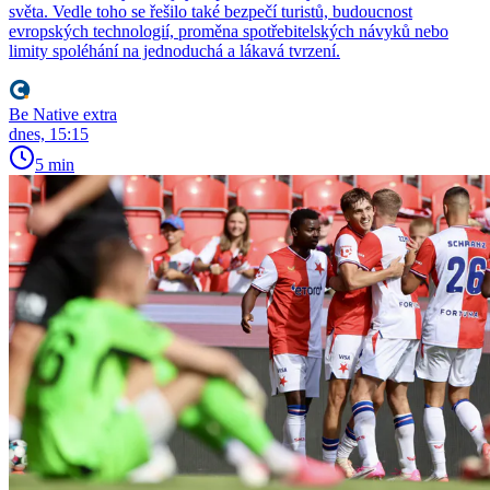
světa. Vedle toho se řešilo také bezpečí turistů, budoucnost
evropských technologií, proměna spotřebitelských návyků nebo
limity spoléhání na jednoduchá a lákavá tvrzení.
Be Native extra
dnes, 15:15
5 min