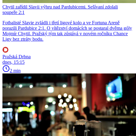
Chytil zařídil Slavii výhru nad Pardubicemi. Sešívaní zdolali
soupeře 2:1
Fotbalisté Slavie zvládli i třetí ligové kolo a ve Fortuna Areně
porazili Pardubice 2:1. O vítězství domácích se postaral dvěma góly
Mojmír Chytil. Pražský tým tak zůstává v novém ročníku Chance
Ligy bez ztráty bodu.
Pražská Drbna
dnes, 15:15
2 min