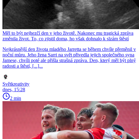
Měl to být nejhezčí den v jeho životě. Nakonec mu tragická zpráva
změnila život. To, co zjistil doma, ho však dohnalo k slzám štěstí
Nejkrásnější den života mladého Jarretta se během chvíle přeměnil v
noční můru. Jeho žena Sarri na svět přivedla jejich společného syna
Jamese, chvíli poté ale přišla strašná zpráva. Den, který měl být plný
radosti a štěstí, [...]...
Světkreativity
dnes, 15:28
2 min