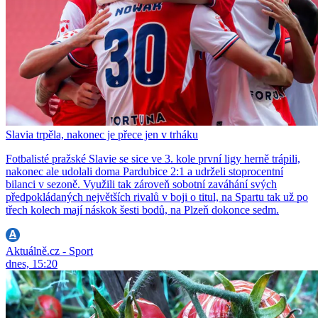
Slavia trpěla, nakonec je přece jen v trháku
Fotbalisté pražské Slavie se sice ve 3. kole první ligy herně trápili,
nakonec ale udolali doma Pardubice 2:1 a udrželi stoprocentní
bilanci v sezoně. Využili tak zároveň sobotní zaváhání svých
předpokládaných největších rivalů v boji o titul, na Spartu tak už po
třech kolech mají náskok šesti bodů, na Plzeň dokonce sedm.
Aktuálně.cz - Sport
dnes, 15:20