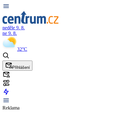
neděle 9. 8.
ne 9. 8.
32°C
Přihlášení
Reklama