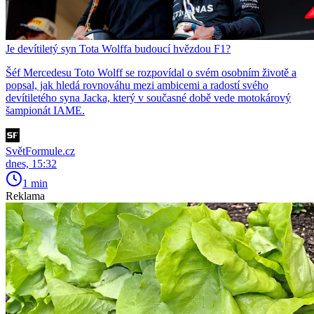
Je devítiletý syn Tota Wolffa budoucí hvězdou F1?
Šéf Mercedesu Toto Wolff se rozpovídal o svém osobním životě a
popsal, jak hledá rovnováhu mezi ambicemi a radostí svého
devítiletého syna Jacka, který v současné době vede motokárový
šampionát IAME.
SvětFormule.cz
dnes, 15:32
1 min
Reklama