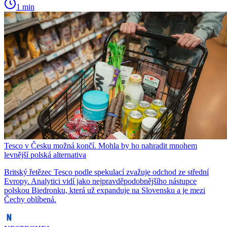
1 min
Tesco v Česku možná končí. Mohla by ho nahradit mnohem
levnější polská alternativa
Britský řetězec Tesco podle spekulací zvažuje odchod ze střední
Evropy. Analytici vidí jako nejpravděpodobnějšího nástupce
polskou Biedronku, která už expanduje na Slovensku a je mezi
Čechy oblíbená.