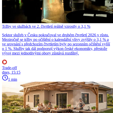
Tržby ve službách ve 2. čtvrtletí reálně vzrostly o 3,1 %
Sektor služeb v Česku pokračoval ve druhém čtvrtletí 2026 v růstu.
Meziročně se tržby po očištění o kalendářní vlivy zvýšily o 3,1 % a
ve srovnání s předchozím čtvrtletím byly po sezonním očištění vyšší
o 1 %. Služby tak dál podporují výkon české ekonomiky, přestože
vývoj mezi jednotlivými obory zůstává rozdílný.
Trade-off
dnes, 15:15
1 min