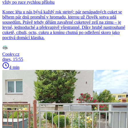
vždy po ruce rychlou přílohu
Konec léta u nás bývá každý rok stejný: pár nenápadných cuket se
během pár dnů promění v hromadu, kterou už člověk sotva udá
sousedům. Právě tehdy dělám zavařené cuketové zelí na zimu – je
levné, jednoduché a překvapivě všestranné. Díky hrubě nastrouhané
cuketě, cibuli, octu, cukru a kmínu chutná po odležení skoro jako
poctivá domácí klasika.
Cooky.cz
dnes, 15:55
4 min