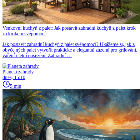
Venkovní kuchyň z palet: Jak postavit zahradní kuchyň z palet krok
za krokem svépomocí
Jak postavit zahradní kuchyň z palet svépomocí? Ukážeme si, jak z
obyčejných palet vytvořit praktické a elegantní zázemí pro grilování,
vaření i letní posezení. Zahradní …
Planeta zahrady
dnes, 15:10
5 min