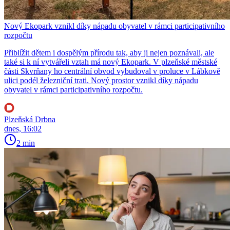
Nový Ekopark vznikl díky nápadu obyvatel v rámci participativního
rozpočtu
Přiblížit dětem i dospělým přírodu tak, aby ji nejen poznávali, ale
také si k ní vytvářeli vztah má nový Ekopark. V plzeňské městské
části Skvrňany ho centrální obvod vybudoval v proluce v Lábkově
ulici podél železniční trati. Nový prostor vznikl díky nápadu
obyvatel v rámci participativního rozpočtu.
Plzeňská Drbna
dnes, 16:02
2 min