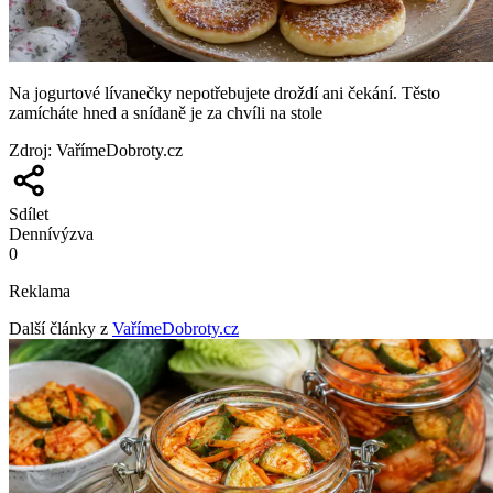
Na jogurtové lívanečky nepotřebujete droždí ani čekání. Těsto
zamícháte hned a snídaně je za chvíli na stole
Zdroj
:
VařímeDobroty.cz
Sdílet
Denní
výzva
0
Reklama
Další články z
VařímeDobroty.cz