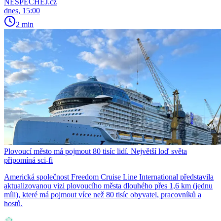
NESPECHEJ.cz
dnes, 15:00
2 min
Plovoucí město má pojmout 80 tisíc lidí. Největší loď světa
připomíná sci-fi
Americká společnost Freedom Cruise Line International představila
aktualizovanou vizi plovoucího města dlouhého přes 1,6 km (jednu
míli), které má pojmout více než 80 tisíc obyvatel, pracovníků a
hostů.