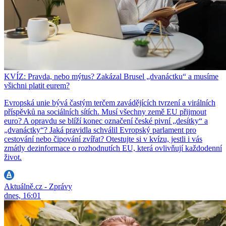
KVÍZ: Pravda, nebo mýtus? Zakázal Brusel „dvanáctku“ a musíme
všichni platit eurem?
Evropská unie bývá častým terčem zavádějících tvrzení a virálních
příspěvků na sociálních sítích. Musí všechny země EU přijmout
euro? A opravdu se blíží konec označení české pivní „desítky“ a
„dvanáctky“? Jaká pravidla schválil Evropský parlament pro
cestování nebo čipování zvířat? Otestujte si v kvízu, jestli i vás
zmátly dezinformace o rozhodnutích EU, která ovlivňují každodenní
život.
Aktuálně.cz - Zprávy
dnes, 16:01