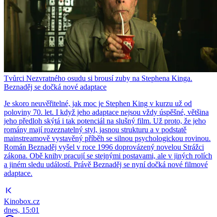
Tvůrci Nezvratného osudu si brousí zuby na Stephena Kinga.
Beznaděj se dočká nové adaptace
Je skoro neuvěřitelné, jak moc je Stephen King v kurzu už od
poloviny 70. let. I když jeho adaptace nejsou vždy úspěšné, většina
jeho předloh skýtá i tak potenciál na slušný film. Už proto, že jeho
romány mají rozeznatelný styl, jasnou strukturu a v podstatě
mainstreamově vystavěný příběh se silnou psychologickou rovinou.
Román Beznaděj vyšel v roce 1996 doprovázený novelou Strážci
zákona. Obě knihy pracují se stejnými postavami, ale v jiných rolích
a jiném sledu událostí. Právě Beznaděj se nyní dočká nové filmové
adaptace.
Kinobox.cz
dnes, 15:01